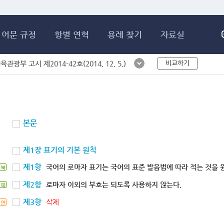
메인콘텐츠 바로가기
어문 규정
항별 연혁
용례 찾기
자료실
비교하기
체육관광부 고시 제2014-42호(2014. 12. 5.)
본문
제1장 표기의 기본 원칙
제1항
국어의 로마자 표기는 국어의 표준 발음법에 따라 적는 것을 
북
제2항
로마자 이외의 부호는 되도록 사용하지 않는다.
북
제3항
삭제
연