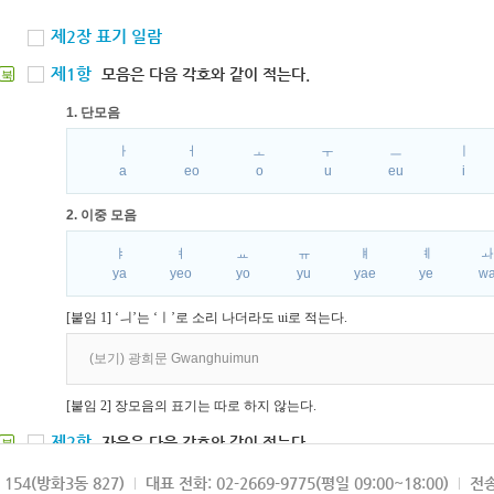
제2장 표기 일람
제1항
모음은 다음 각호와 같이 적는다.
북
1. 단모음
ㅏ
ㅓ
ㅗ
ㅜ
ㅡ
ㅣ
a
eo
o
u
eu
i
2. 이중 모음
ㅑ
ㅕ
ㅛ
ㅠ
ㅒ
ㅖ
ya
yeo
yo
yu
yae
ye
w
[붙임 1] ‘ㅢ’는 ‘ㅣ’로 소리 나더라도 ui로 적는다.
(보기) 광희문 Gwanghuimun
[붙임 2] 장모음의 표기는 따로 하지 않는다.
제2항
자음은 다음 각호와 같이 적는다.
북
1. 파열음
154(방화3동 827)
대표 전화: 02-2669-9775(평일 09:00~18:00)
전송