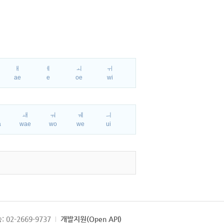
ㅐ
ㅔ
ㅚ
ㅟ
ae
e
oe
wi
ㅘ
ㅙ
ㅝ
ㅞ
ㅢ
a
wae
wo
we
ui
: 02-2669-9737
개발지원(Open API)