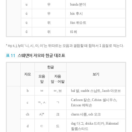
u
우
bunda 분더
ú
우
hús 후시
ü
위
füst 퓌슈트
ű
위
fű 퓌
* ny, s, j, ly의 ‘니, 시, 이, 이’는 뒤따르는 모음과 결합할 때 합쳐서 1 음절로 적는다.
표 11
스웨덴어 자모와 한글 대조표
한글
자모
보기
모음
자음
앞
앞ㆍ어말
b
ㅂ
ㅂ, 브
bal 발, snabbt 스납트, Jacob 야코브
Carlsson 칼손, Celsius 셀시우스,
c
ㅋ, ㅅ
ㄱ
Ericson 에릭손
ch
시*
크
charm 샤름, och 오크
dag 다그, dricka 드리카, Halmstad
d
ㄷ
드
할름스타드