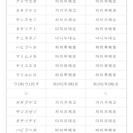
ア イ ウ エ オ
아 이 우 에 오
아 이 우 에 오
カ キ ク ケ コ
가 기 구 게 고
카 키 쿠 케 코
サ シ ス セ ソ
사 시 스 세 소
사 시 스 세 소
タ チ ツ テ ト
다 지 쓰 데 도
타 치 쓰 테 토
ナ ニ ヌ ネ ノ
나 니 누 네 노
나 니 누 네 노
ハ ヒ フ ヘ ホ
하 히 후 헤 호
하 히 후 헤 호
マ ミ ム メ モ
마 미 무 메 모
마 미 무 메 모
ヤ イ ユ エ ヨ
야 이 유 에 요
야 이 유 에 요
ラ リ ル レ ロ
라 리 루 레 로
라 리 루 레 로
ワ (ヰ) ウ (ヱ) ヲ
와 (이) 우 (에) 오
와 (이) 우 (에) 오
ン
ㄴ
ガ ギ グ ゲ ゴ
가 기 구 게 고
가 기 구 게 고
ザ ジ ズ ゼ ゾ
자 지 즈 제 조
자 지 즈 제 조
ダ ヂ ヅ デ ド
다 지 즈 데 도
다 지 즈 데 도
バ ビ ブ ベ ボ
바 비 부 베 보
바 비 부 베 보