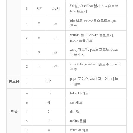
šal 샬, vlasništvo 블라스니슈트보,
š
시*
슈, 시
broš 브로시
telo 텔로, ostrvo 오스트르보, put
t
ㅌ
트
푸트
vatra 바트라, olovka 올로브카,
v
ㅂ
브
proliv 프롤리브
zavoj 자보이, pozno 포즈노, obraz
z
ㅈ
즈
오브라즈
žena 제나, izložba 이즐로주바, muž
ž
ㅈ
주
무주
pojas 포야스, zavoj 자보이, odjelo
반모음
j
이*
오델로
a
아
bakar 바카르
e
에
cev 체브
모음
i
이
dim 딤
o
오
molim 몰림
u
우
zubar 주바르