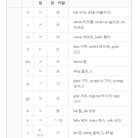
앞
앞ㆍ어말
b
ㅂ
브
bab 버브, ablak 어블러크
citrom 치트롬, nyolcvan 뇰츠번, arc
c
ㅊ
츠
어르츠
cs
ㅊ
치
csavar 처버르, kulcs 쿨치
daru 더루, medve 메드베, gond
d
ㄷ
드
곤드
dzs
ㅈ
지
dzsem 젬
f
ㅍ
프
elfog 엘포그
gumi 구미, nyugta 뉴그터, csomag
g
ㄱ
그
초머그
gyár 자르, hagyma 허지머, nagy
gy
ㅈ
지
너지
h
ㅎ
흐
hal 헐, juh 유흐
k
ㅋ
ㄱ, 크
béka 베커, keksz 켁스, szék 세크
ㄹ,
l
ㄹ
len 렌, meleg 멜레그, dél 델
ㄹㄹ