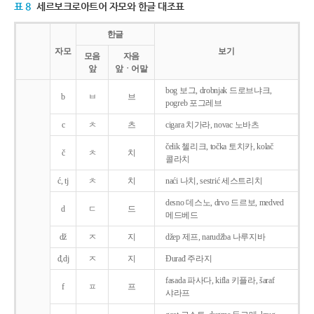
표 8
세르보크로아트어 자모와 한글 대조표
한글
자모
보기
모음
자음
앞
앞ㆍ어말
bog 보그, drobnjak 드로브냐크,
b
ㅂ
브
pogreb 포그레브
c
ㅊ
츠
cigara 치가라, novac 노바츠
čelik 첼리크, točka 토치카, kolač
č
ㅊ
치
콜라치
ć, tj
ㅊ
치
naći 나치, sestrić 세스트리치
desno 데스노, drvo 드르보, medved
d
ㄷ
드
메드베드
dž
ㅈ
지
džep 제프, narudžba 나루지바
đ,dj
ㅈ
지
Ðurađ 주라지
fasada 파사다, kifla 키플라, šaraf
f
ㅍ
프
샤라프