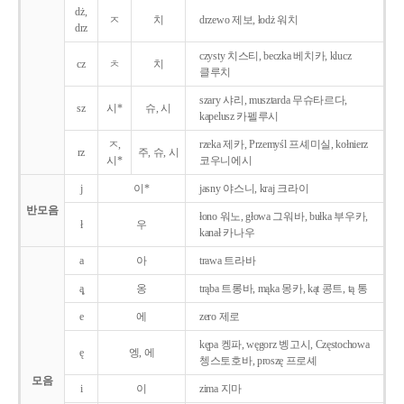
dż,
ㅈ
치
drzewo 제보, łodż 워치
drz
czysty 치스티, beczka 베치카, klucz
cz
ㅊ
치
클루치
szary 샤리, musztarda 무슈타르다,
sz
시*
슈, 시
kapelusz 카펠루시
ㅈ,
rzeka 제카, Przemyśl 프셰미실, kołnierz
rz
주, 슈, 시
시*
코우니에시
j
이*
jasny 야스니, kraj 크라이
반모음
łono 워노, głowa 그워바, bułka 부우카,
ł
우
kanał 카나우
a
아
trawa 트라바
ą̨
옹
trąba 트롱바, mąka 몽카, kąt 콩트, tą 통
e
에
zero 제로
kępa 켕파, węgorz 벵고시, Częstochowa
ę
엥, 에
쳉스토호바, proszę 프로셰
모음
i
이
zima 지마