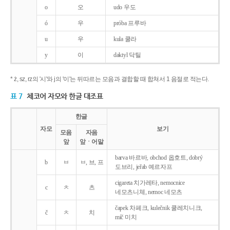
o
오
udo 우도
ó
우
próba 프루바
u
우
kula 쿨라
y
이
daktyl 닥틸
* ż, sz, rz의 '시'와 j의 '이'는 뒤따르는 모음과 결합할 때 합쳐서 1 음절로 적는다.
표 7
체코어 자모와 한글 대조표
한글
자모
보기
모음
자음
앞
앞ㆍ어말
barva 바르바, obchod 옵호트, dobrý
b
ㅂ
ㅂ, 브, 프
도브리, jeřab 예르자프
cigareta 치가레타, nemocnice
c
ㅊ
츠
네모츠니체, nemoc 네모츠
čapek 차페크, kulečnik 쿨레치니크,
č
ㅊ
치
míč 미치