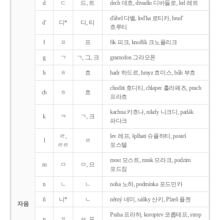
d
ㄷ
드, 트
dech 데흐, divadlo 디바들로, led 레트
d'ábel 댜벨, lod'ka 로티카, hrud'
d'
디*
디, 티
흐루티
f
ㅍ
프
fík 피크, knoflík 크노플리크
g
ㄱ
ㄱ, 그, 크
gramofon 그라모폰
h
ㅎ
흐
hadr 하드르, hmyz 흐미스, bůh 부흐
choditi 호디티, chlapec 흘라페츠, prach
ch
ㅎ
흐
프라흐
kachna 카흐나, nikdy 니크디, padák
k
ㅋ
ㄱ, 크
파다크
ㄹ,
lev 레프, šplhati 슈플하티, postel
l
ㄹ
ㄹㄹ
포스텔
most 모스트, mrak 므라크, podzim
m
ㅁ
ㅁ, 므
포드짐
n
ㄴ
ㄴ
noha 노하, podmínka 포드민카
ň
니*
ㄴ
němý 네미, sáňky 산키, Plzeň 플젠
자음
Praha 프라하, koroptev 코롭테프, strop
p
ㅍ
ㅂ, 프