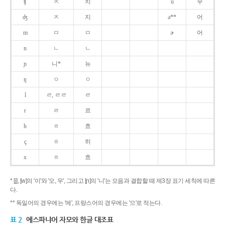
ʧ
ㅊ
치
u
우
ʤ
ㅈ
지
ə**
어
m
ㅁ
ㅁ
ɚ
어
n
ㄴ
ㄴ
ɲ
니*
뉴
ŋ
ㅇ
ㅇ
l
ㄹ, ㄹㄹ
ㄹ
r
ㄹ
르
h
ㅎ
흐
ç
ㅎ
히
x
ㅎ
흐
* [j], [w]의 '이'와 '오, 우', 그리고 [ɲ]의 '니'는 모음과 결합할 때 제3장 표기 세칙에 따른
다.
** 독일어의 경우에는 '에', 프랑스어의 경우에는 '으'로 적는다.
표 2
에스파냐어 자모와 한글 대조표