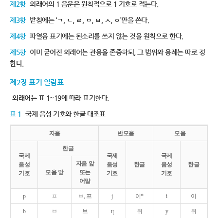
제2항
외래어의 1 음운은 원칙적으로 1 기호로 적는다.
제3항
받침에는 ‘ㄱ, ㄴ, ㄹ, ㅁ, ㅂ, ㅅ, ㅇ’만을 쓴다.
제4항
파열음 표기에는 된소리를 쓰지 않는 것을 원칙으로 한다.
제5항
이미 굳어진 외래어는 관용을 존중하되, 그 범위와 용례는 따로 정
한다.
제2장 표기 일람표
외래어는 표 1~19에 따라 표기한다.
표 1
국제 음성 기호와 한글 대조표
자음
반모음
모음
한글
국제
국제
국제
자음 앞
음성
음성
한글
음성
한글
모음 앞
또는
기호
기호
기호
어말
p
ㅍ
ㅂ, 프
j
이*
i
이
b
ㅂ
브
ɥ
위
y
위