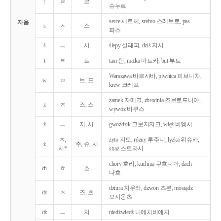
r
ㄹ
르
슈누르
serce 세르체, srebro 스레브로, pas
자음
s
ㅅ
스
파스
ś
ㅡ
시
ślepy 실레피, dziś 지시
t
ㅌ
트
tam 탐, matka 마트카, but 부트
Warszawa 바르샤바, piwnica 피브니차,
w
ㅂ
브, 프
krew 크레프
zamek 자메크, zbrodnia 즈브로드니아,
z
ㅈ
즈, 스
wywóz 비부스
ź
ㅡ
지, 시
gwoździk 그보지지크, więź 비엥시
ㅈ,
żyto 지토, różny 루주니, łyżka 위슈카,
ż
주, 슈, 시
시*
straż 스트라시
chory 호리, kuchnia 쿠흐니아, dach
ch
ㅎ
흐
다흐
dziura 지우라, dzwon 즈본, mosiądz
dz
ㅈ
즈, 츠
모시옹츠
dź
ㅡ
치
niedźwiedź 니에치비에치