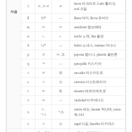
lacrar 라크라르, Lulio 룰리오,
l
ㄹ, ㄹㄹ
ㄹ
ocal 오칼
자음
ll
이*
―
llama 야마, lluvia 유비아
m
ㅁ
ㅁ
membrete 멤브레테
n
ㄴ
ㄴ
noche 노체, flan 플란
ñ
니*
―
ñoñez 뇨녜스, mañana 마냐나
p
ㅍ
ㅂ, 프
pepsina 펩시나, plantón 플란톤
q
ㅋ
―
quisquilla 키스키야
r
ㄹ
르
rascador 라스카도르
s
ㅅ
스
sastreria 사스트레리아
t
ㅌ
트
tetraetro 테트라에트로
v
ㅂ
―
viudedad 비우데다드
ㅅ,
xenón 세논, laxante 락산테, yuxta
x
ㄱ스
ㄱㅅ
육스타
z
ㅅ
스
zagal 사갈, liquidez 리키데스