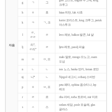
gost 고스트, dugme 두그메, krug
g
ㄱ
그
크루그
h
ㅎ
흐
hitan 히탄, šah 샤흐
korist 코리스트, krug 크루그, jastuk
k
ㅋ
ㄱ, 크
야스투크
ㄹ,
l
ㄹ
levo 레보, balkon 발콘, šal 샬
ㄹㄹ
리*,
자음
lj
ㄹ
ljeto 레토, pasulj 파술
ㄹ리*
malo 말로, mnogo 므노고, osam
m
ㅁ
ㅁ, 므
오삼
n
ㄴ
ㄴ
nos 노스, banka 반카, loman 로만
nj
니*
ㄴ
Njegoš 녜고시, svibanj 스비반
peta 페타, opština 옵슈티나, lep
p
ㅍ
ㅂ, 프
레프
r
ㄹ
르
riba 리바, torba 토르바, mir 미르
sedam 세담, posle 포슬레, glas
s
ㅅ
스
글라스