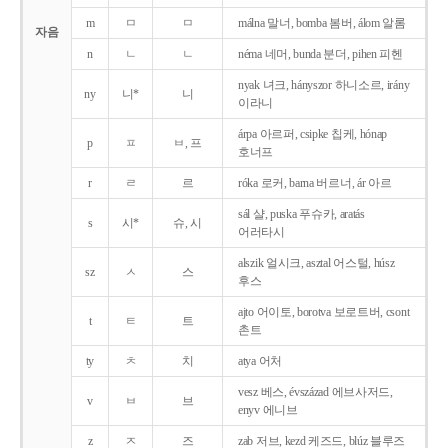
m
ㅁ
ㅁ
málna 말너, bomba 봄버, álom 알롬
자음
n
ㄴ
ㄴ
néma 네머, bunda 분더, pihen 피헨
nyak 녀크, hányszor 하니소르, irány
ny
니*
니
이라니
árpa 아르퍼, csipke 칩케, hónap
p
ㅍ
ㅂ, 프
호너프
r
ㄹ
르
róka 로커, barna 버르너, ár 아르
sál 샬, puska 푸슈카, aratás
s
시*
슈, 시
어러타시
alszik 얼시크, asztal 어스털, húsz
sz
ㅅ
스
후스
ajto 어이토, borotva 보로트버, csont
t
ㅌ
트
촌트
ty
ㅊ
치
atya 어처
vesz 베스, évszázad 에브사저드,
v
ㅂ
브
enyv 에니브
z
ㅈ
즈
zab 저브, kezd 케즈드, blúz 블루즈