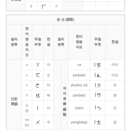
h
ㅎ
운 모 (韻母)
한
어
한어
음의
병
주음
한
음의
주음
병음
한글
분류
음
부호
글
분류
부호
자모
자
모
a
아
yai
야이
o
오
yao
(iao)
야오
e
어
you
(iou,
iu)
유
제
치
ê
에
yan
(ian)
옌
단운
류
單韻
齊
yi
이
yin(in)
인
齒
(i)
類
wu
우
yang
(iang)
양
(u)