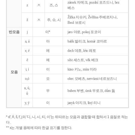
zámek 자메크, pozdní 포즈드니, bez
z
ㅈ
즈, 스
베스
Žižka 지슈카, Žvěřina 주베르지나,
ž
ㅈ
주, 슈, 시
Brož 브로시
반모음
j
이*
jaro 야로, pokoj 포코이
a, á
아
balík 발리크, komár 코마르
e, é
에
dech 데흐, léto 레토
ě
예
sěst 셰스트, věk 베크
i, í
이
kino 키노, míra 미라
모음
o,ó
오
obec 오베츠, nervózni 네르보즈니
u, ú,
우
buben 부벤, úrok 우로크, dům 둠
ů
y, ý
이
jazyk
야지크, líný 리니
* d', ň, š, t', j의 '디, 니, 시, 티, 이'는 뒤따르는 모음과 결합할 때 합쳐서 1 음절로 적는
다.
** x는 개별 용례에 따라 한글 표기를 정한다.