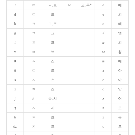
t
ㅌ
ㅅ, 트
w
오, 우*
e
에
d
ㄷ
드
ø
외
k
ㅋ
ㄱ, 크
ɛ
에
g
ㄱ
그
ɛ̃
앵
f
ㅍ
프
œ
외
v
ㅂ
브
욍
θ
ㅅ
스
æ
애
ð
ㄷ
드
a
아
s
ㅅ
스
ɑ
아
z
ㅈ
즈
ɑ̃
앙
ʃ
시
슈, 시
ʌ
어
ʒ
ㅈ
지
ɔ
오
ʦ
ㅊ
츠
ɔ̃
옹
ʣ
ㅈ
즈
o
오