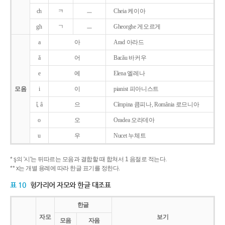
ch
ㅋ
ㅡ
Cheia 케이아
gh
ㄱ
ㅡ
Gheorghe 게오르게
a
아
Arad 아라드
ǎ
어
Bacǎu 바커우
e
에
Elena 엘레나
모음
i
이
pianist 피아니스트
î, â
으
Cîmpina 큼피나, România 로므니아
o
오
Oradea 오라데아
u
우
Nucet 누체트
* ş의 '시'는 뒤따르는 모음과 결합할 때 합쳐서 1 음절로 적는다.
** x는 개별 용례에 따라 한글 표기를 정한다.
표 10
헝가리어 자모와 한글 대조표
한글
자모
보기
모음
자음