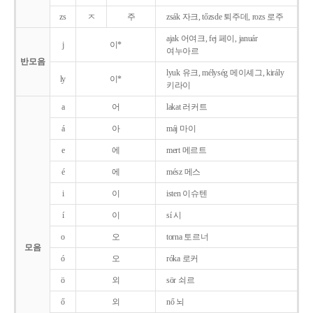
zs
ㅈ
주
zsák 자크, tőzsde 퇴주데, rozs 로주
ajak 어여크, fej 페이, január
j
이*
여누아르
반모음
lyuk 유크, mélység 메이셰그, király
ly
이*
키라이
a
어
lakat 러커트
á
아
máj 마이
e
에
mert 메르트
é
에
mész 메스
i
이
isten 이슈텐
í
이
sí 시
o
오
torna 토르너
모음
ó
오
róka 로커
ö
외
sör 쇠르
ő
외
nő 뇌