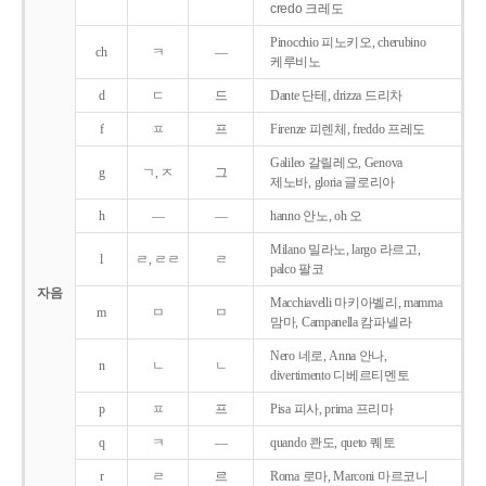
credo 크레도
Pinocchio 피노키오, cherubino
ch
ㅋ
―
케루비노
d
ㄷ
드
Dante 단테, drizza 드리차
f
ㅍ
프
Firenze 피렌체, freddo 프레도
Galileo 갈릴레오, Genova
g
ㄱ, ㅈ
그
제노바, gloria 글로리아
h
―
―
hanno 안노, oh 오
Milano 밀라노, largo 라르고,
l
ㄹ, ㄹㄹ
ㄹ
palco 팔코
자음
Macchiavelli 마키아벨리, mamma
m
ㅁ
ㅁ
맘마, Campanella 캄파넬라
Nero 네로, Anna 안나,
n
ㄴ
ㄴ
divertimento 디베르티멘토
p
ㅍ
프
Pisa 피사, prima 프리마
q
ㅋ
―
quando 콴도, queto 퀘토
r
ㄹ
르
Roma 로마, Marconi 마르코니