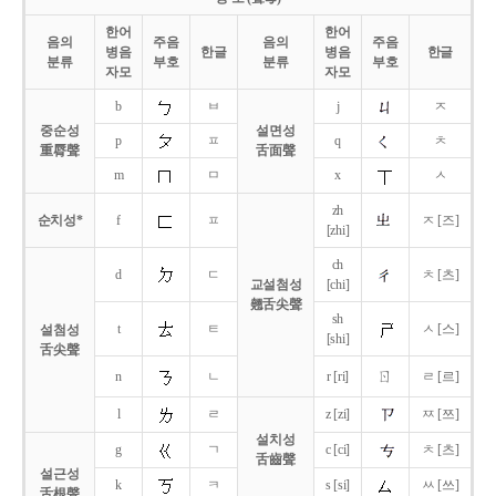
한어
한어
음의
주음
음의
주음
병음
한글
병음
한글
분류
부호
분류
부호
자모
자모
b
ㅂ
j
ㅈ
중순성
설면성
p
ㅍ
q
ㅊ
重脣聲
舌面聲
m
ㅁ
x
ㅅ
zh
순치성*
f
ㅍ
ㅈ [즈]
[zhi]
ch
d
ㄷ
ㅊ [츠]
교설첨성
[chi]
翹舌尖聲
sh
t
ㅌ
ㅅ [스]
설첨성
[shi]
舌尖聲
ㄖ
n
ㄴ
r [ri]
ㄹ [르]
l
ㄹ
z [zi]
ㅉ [쯔]
설치성
g
ㄱ
c [ci]
ㅊ [츠]
舌齒聲
설근성
k
ㅋ
s [si]
ㅆ [쓰]
舌根聲