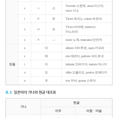
Sorrento 소렌토, asma 아스마,
s
ㅅ
스
sasso 사소
t
ㅌ
트
Torino 토리노, tranne 트란네
Vivace 비바체, manovra
v
ㅂ
브
마노브라
z
ㅊ
―
nozze 노체, mancanza 만칸차
a
아
abituro 아비투로, capra 카프라
e
에
erta 에르타, padrone 파드로네
모음
i
이
infamia 인파미아, manica 마니카
o
오
oblio 오블리오, poetica 포에티카
u
우
uva 우바, spuma 스푸마
표 4
일본어의 가나와 한글 대조표
한글
가나
어두
어중ㆍ어말