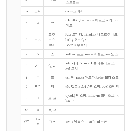
스트로프
qu
크ㅂ
ㅡ
quasi 크바시
ruka 루카, harmonika 하르모니카, mír
r
ㄹ
르
미르
르주,
řeka 르제카, námořník 나모르주니크,
ř
르ㅈ
르슈,
hořký 호르슈키,
르시
kouř 코우르시
s
ㅅ
스
sedlo 세들로, máslo 마슬로, nos 노스
šaty 샤티, Šternberk 슈테른베르크,
š
시*
슈, 시
koš 코시
t
ㅌ
트
tam 탐, matka 마트카, bolest 볼레스트
t'
티*
티
tělo 텔로, štěstí 슈테스티, obět' 오베티
vysoký 비소키, knihovna 크니호브나,
v
ㅂ
브, 프
kov 코프
w
ㅂ
브, 프
ㄱㅅ,
x**
ㄱ스
xerox 제록스, saxofón 삭소폰
ㅈ