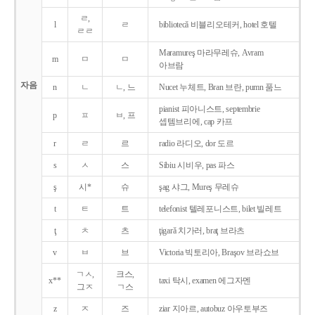
ㄹ,
l
ㄹ
bibliotecǎ 비블리오테커, hotel 호텔
ㄹㄹ
Maramureş 마라무레슈, Avram
m
ㅁ
ㅁ
아브람
자음
n
ㄴ
ㄴ, 느
Nucet 누체트, Bran 브란, pumn 품느
pianist 피아니스트, septembrie
p
ㅍ
ㅂ, 프
셉템브리에, cap 카프
r
ㄹ
르
radio 라디오, dor 도르
s
ㅅ
스
Sibiu 시비우, pas 파스
ş
시*
슈
şag 샤그, Mureş 무레슈
t
ㅌ
트
telefonist 텔레포니스트, bilet 빌레트
ţ
ㅊ
츠
ţigarǎ 치가러, braţ 브라츠
v
ㅂ
브
Victoria 빅토리아, Braşov 브라쇼브
ㄱㅅ,
크스,
x**
taxi 탁시, examen 에그자멘
그ㅈ
ㄱ스
z
ㅈ
즈
ziar 지아르, autobuz 아우토부즈