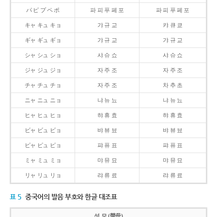
パ ピ プ ペ ポ
파 피 푸 페 포
파 피 푸 페 포
キャ キュ キョ
갸 규 교
캬 큐 쿄
ギャ ギュ ギョ
갸 규 교
갸 규 교
シャ シュ ショ
샤 슈 쇼
샤 슈 쇼
ジャ ジュ ジョ
자 주 조
자 주 조
チャ チュ チョ
자 주 조
차 추 초
ニャ ニュ ニョ
냐 뉴 뇨
냐 뉴 뇨
ヒャ ヒュ ヒョ
햐 휴 효
햐 휴 효
ビャ ビュ ビョ
뱌 뷰 뵤
뱌 뷰 뵤
ピャ ピュ ピョ
퍄 퓨 표
퍄 퓨 표
ミャ ミュ ミョ
먀 뮤 묘
먀 뮤 묘
リャ リュ リョ
랴 류 료
랴 류 료
표 5
중국어의 발음 부호와 한글 대조표
성 모 (聲母)