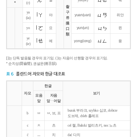
얼
yue
(ue)
웨
*
(r)
촬
ya
구
야
yuan
(uan)
위안
(ia)
류
撮
yo
요
yun
(un)
윈
口
類
ye
예
yong
(iong)
융
(ie)
[ ]는 단독 발음될 경우의 표기임. ( )는 자음이 선행할 경우의 표기임.
* 순치성(脣齒聲), 권설운(捲舌韻).
표 6
폴란드어 자모와 한글 대조표
한글
자모
보기
모음
자음
앞
앞ㆍ어말
burak 부라크, szybko 십코, dobrze
b
ㅂ
ㅂ, 브, 프
도브제, chleb 흘레프
c
ㅊ
츠
cel 첼, Balicki 발리츠키, noc 노츠
ć
ㅡ
치
dać 다치