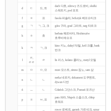
dach 다흐, zdrowy 즈드로비, słodki
d
ㄷ
드, 트
스워트키, pod 포트
f
ㅍ
프
fasola 파솔라, befsztyk 베프슈티크
g
ㄱ
ㄱ, 그, 크
góra 구라, grad 그라트, targ 타르크
herbata 헤르바타, Hrubieszów
h
ㅎ
흐
흐루비에슈프
kino 키노, daktyl 닥틸, król 크룰, bank
k
ㅋ
ㄱ, 크
반크
ㄹ,
l
ㄹ
lis 리스, kolano 콜라노, motyl 모틸
ㄹㄹ
m
ㅁ
ㅁ, 므
most 모스트, zimno 짐노, sam 삼
nerka 네르카, dokument 도쿠멘트,
n
ㄴ
ㄴ
dywan 디반
ń
ㅡ
ㄴ
Gdańsk 그단스크, Poznań 포즈난
para 파라, Słupsk 스웁스크, chłop
p
ㅍ
ㅂ, 프
흐워프
rower 로베르, garnek 가르네크, sznur