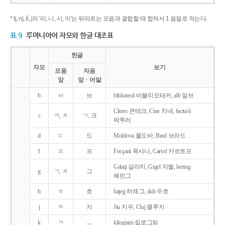
* lj, nj, š, j의 '리, 니, 시, 이'는 뒤따르는 모음과 결합할 때 합쳐서 1 음절로 적는다.
표 9
루마니아어 자모와 한글 대조표
한글
자모
보기
모음
자음
앞
앞ㆍ어말
b
ㅂ
브
bibliotecǎ 비블리오테커, alb 알브
Cîntec 큰테크, Cine 치네, facturǎ
c
ㅋ, ㅊ
ㄱ, 크
팍투러
d
ㄷ
드
Moldova 몰도바, Brad 브라드
f
ㅍ
프
Focşani 폭샤니, Cartof 카르토프
Galaţi 갈라치, Gigel 지젤, hering
g
ㄱ, ㅈ
그
헤린그
h
ㅎ
흐
haţeg 하체그, duh 두흐
j
ㅈ
지
Jiu 지우, Cluj 클루지
k
ㅋ
ㅡ
kilogram 킬로그람