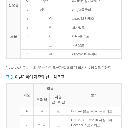
w
오ㆍ우*
―
walkirias 왈키리아스
반모음
y
이*
―
yungla 융글라
a
아
braceo 브라세오
e
에
reloj 렐로
모음
i
이
Lulio 룰리오
o
오
ocal 오칼
u
우
viudedad 비우데다드
* ll, y, ñ, w의 '이, 니, 오, 우'는 다른 모음과 결합할 때 합쳐서 1 음절로 적는다.
표 3
이탈리아어 자모와 한글 대조표
한글
자모
보기
자음
모음 앞
앞ㆍ어말
b
ㅂ
브
Bologna 볼로냐, bravo 브라보
Como 코모, Sicilia 시칠리아,
c
ㅋ, ㅊ
크
Boccaccio 보카치오,