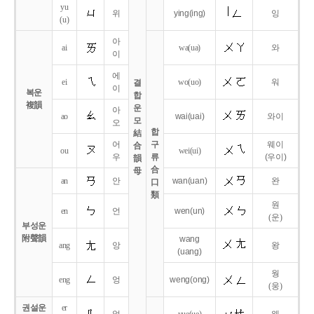
yu
위
ying
(ing)
잉
(u)
아
ai
wa
(ua)
와
이
에
ei
wo
(uo)
워
결
이
복운
합
複韻
운
아
ao
wai
(uai)
와이
모
오
합
結
어
구
웨이
合
ou
wei
(ui)
우
류
(우이)
韻
合
母
an
안
wan
(uan)
완
口
類
원
en
언
wen
(un)
(운)
부성운
附聲韻
wang
ang
앙
왕
(uang)
웡
eng
엉
weng
(ong)
(웅)
권설운
er