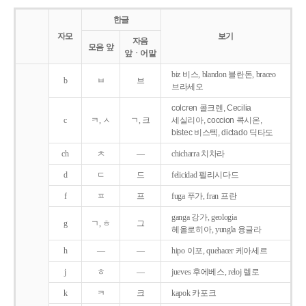
한글
자모
보기
자음
모음 앞
앞ㆍ어말
biz 비스, blandon 블란돈, braceo
b
ㅂ
브
브라세오
colcren 콜크렌, Cecilia
c
ㅋ, ㅅ
ㄱ, 크
세실리아, coccion 콕시온,
bistec 비스텍, dictado 딕타도
ch
ㅊ
―
chicharra 치차라
d
ㄷ
드
felicidad 펠리시다드
f
ㅍ
프
fuga 푸가, fran 프란
ganga 강가, geologia
g
ㄱ, ㅎ
그
헤올로히아, yungla 융글라
h
―
―
hipo 이포, quehacer 케아세르
j
ㅎ
―
jueves 후에베스, reloj 렐로
k
ㅋ
크
kapok 카포크