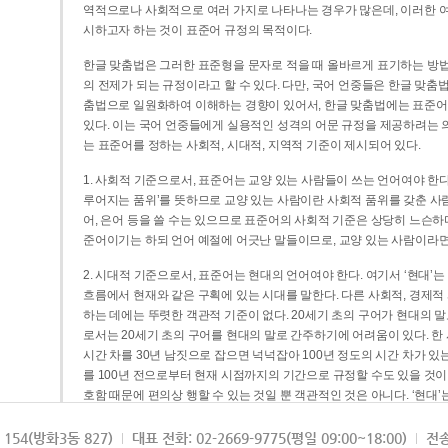
역적으로나 사회적으로 여러 가지로 나타나는 경우가 많은데, 이러한 여
시하고자 하는 것이 표준어 규정의 목적이다.
한글 맞춤법은 그러한 표준형을 문자로 적을 때 올바르게 표기하는 방법
의 전제가 되는 규정이라고 할 수 있다. 다만, 국어 언중들은 한글 맞춤
춤법으로 일원화하여 이해하는 경향이 있어서, 한글 맞춤법에는 표준어
있다. 이는 국어 언중들에게 실용적인 성격의 어문 규정을 제공하려는 
는 표준어를 정하는 사회적, 시대적, 지역적 기준이 제시되어 있다.
1. 사회적 기준으로서, 표준어는 교양 있는 사람들이 쓰는 언어여야 한다
루어지는 품위’를 뜻하므로 교양 있는 사람이란 사회적 품위를 갖춘 사람
어, 은어 등을 쓸 수는 있으므로 표준어의 사회적 기준은 상당히 느슨하다고
준어이기는 하되 언어 예절에 어긋난 말들이므로, 교양 있는 사람이라면
2. 시대적 기준으로서, 표준어는 현대의 언어여야 한다. 여기서 ‘현대
흐름에서 현재와 같은 구획에 있는 시대를 말한다. 다른 사회적, 경제적
하는 데에는 뚜렷한 객관적 기준이 없다. 20세기 초의 구어가 현대의 말
로서는 20세기 초의 구어를 현대의 말로 간주하기에 어려움이 있다. 한
시간 차를 30년 남짓으로 잡으면 넉넉잡아 100년 정도의 시간 차가 있
를 100년 전으로부터 현재 시점까지의 기간으로 규정할 수도 있을 것이다
호함 때문에 편의상 행할 수 있는 것일 뿐 객관적인 것은 아니다. ‘현대
3. 지역적 기준으로서, 표준어는 서울말이어야 한다. 이는 표준어의 공
154(방화3동 827)
대표 전화: 02-2669-9775(평일 09:00~18:00)
전송