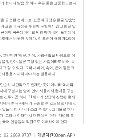
러 형태나 발음 중 하나 혹은 둘을 표준형으로 제
을 규정한 것이므로, 표준어 규정은 한글 맞춤법
법과 표준어 규정을 뚜렷이 구별하지 않고 한글 맞
 규정에 귀속되어야 할 만한 예가 많이 포함되어
의도에서 비롯된 것이다. 이 표준어 규정 제1항에
. 교양이란 ‘학문, 지식, 사회생활을 바탕으로 이
을 말한다. 물론 교양 있는 사람이라도 비어, 속
 할 수 있다. 그러나 비어, 속어, 은어 등은 표
 사용을 자제하여야 하는 말들이다.
’는 단순히 시간적으로 현재란 뜻이 아니라 역사적
 시대 구분과는 달리 언어 사용에서 현대를 구분
로 간주되곤 하나, 21세기가 상당히 진행된 현재
 시대에 최대 4세대가 공존할 수 있으므로 세대 간
는 말들이 한 시대에 쓰일 수 있다. 그러므로 현대
. 그러나 이러한 시간 인식은 ‘현대’ 개념의 모
’는 국어 언중들의 직관으로 이해하여야 한다.
용어적 성격을 가장 크게 드러내 주는 기준이다.
: 02-2669-9737
개발지원(Open API)