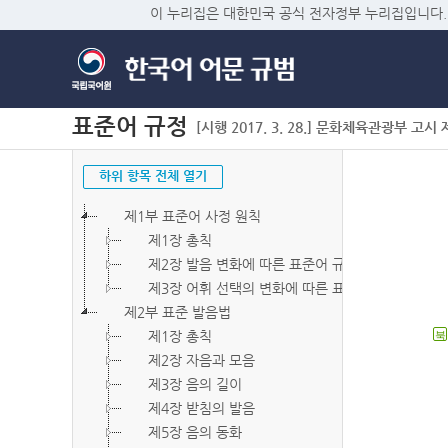
이 누리집은 대한민국 공식 전자정부 누리집입니다.
표준어 규정
[시행 2017. 3. 28.] 문화체육관광부 고시 제2
하위 항목 전체 열기
제1부 표준어 사정 원칙
제1장 총칙
제2장 발음 변화에 따른 표준어 규정
제3장 어휘 선택의 변화에 따른 표준어 규정
제2부 표준 발음법
제1장 총칙
북
제2장 자음과 모음
제3장 음의 길이
제4장 받침의 발음
제5장 음의 동화