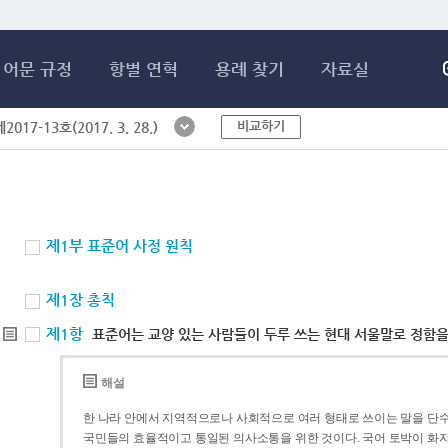
메인콘텐츠 바로가기
어문 규정
항별 연혁
용례 찾기
자료실
비교하기
017-13호(2017. 3. 28.)
제1부 표준어 사정 원칙
제1장 총칙
제1항
표준어는 교양 있는 사람들이 두루 쓰는 현대 서울말로 정함을
해설
한 나라 안에서 지역적으로나 사회적으로 여러 형태로 쓰이는 말을 단수
국민들의 효율적이고 통일된 의사소통을 위한 것이다. 국어 토박이 화자