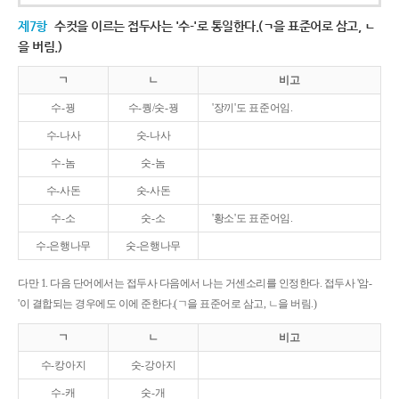
제7항
수컷을 이르는 접두사는 '수-'로 통일한다.(ㄱ을 표준어로 삼고, ㄴ
을 버림.)
ㄱ
ㄴ
비고
수-꿩
수-퀑/숫-꿩
'장끼'도 표준어임.
수-나사
숫-나사
수-놈
숫-놈
수-사돈
숫-사돈
수-소
숫-소
'황소'도 표준어임.
수-은행나무
숫-은행나무
다만 1. 다음 단어에서는 접두사 다음에서 나는 거센소리를 인정한다. 접두사 '암-
'이 결합되는 경우에도 이에 준한다.(ㄱ을 표준어로 삼고, ㄴ을 버림.)
ㄱ
ㄴ
비고
수-캉아지
숫-강아지
수-캐
숫-개