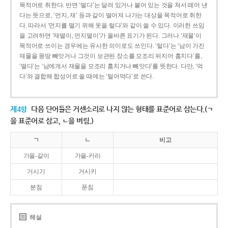
목적어로 취한다. 반면 ‘떨다’는 달려 있거나 붙어 있는 것을 쳐서 떼어 낸
다는 뜻으로, ‘먼지, 재’ 등과 같이 떨어져 나가는 대상을 목적어로 취한
다. 따라서 ‘먼지를 떨기 위해 옷을 털다’와 같이 쓸 수 있다. 이러한 쓰임
을 고려하면 ‘재떨이, 먼지떨이’가 올바른 표기가 된다. 그러나 ‘재물’이
목적어로 쓰이는 경우에는 유사한 의미로도 쓰인다. ‘털다’는 ‘남이 가진
재물을 몽땅 빼앗거나 그것이 보관된 장소를 모조리 뒤지어 훔치다’를,
‘떨다’는 ‘남에게서 재물을 모조리 훔치거나 빼앗다’를 뜻한다. 다만, ‘먹
다’와 결합해 합성어로 쓸 때에는 ‘털어먹다’로 쓴다.
제4항
다음 단어들은 거센소리로 나지 않는 형태를 표준어로 삼는다.(ㄱ
을 표준어로 삼고, ㄴ을 버림.)
ㄱ
ㄴ
비고
가을-갈이
가을-카리
거시기
거시키
분침
푼침
해설