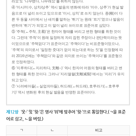
라요’도 ‘나무랬다, 나무래요’를 취하지 않는다.
④ ‘미시/미수, 상치/상추’ 역시 발음의 변화에 따라 ‘미수, 상추’가 현실 발
음으로 더 널리 쓰이고 있으므로 ‘미시, 상치’로 쓰지 않는다. 종(種)이 다
른 두 동물 사이에서 난 새끼를 말하는 ‘튀기’는 원래 ‘트기’였으나 발음이
변하여 ‘튀기’가 되었고 이 말이 널리 쓰이므로 표준어로 삼았다.
⑤ ‘주책(←주착, 主着)’은 한자어 형태를 버리고 변한 형태를 취한 것이
다. 그런데 ‘주착’이 원래 일정하게 자리 잡힌 주장이나 판단력이라는 뜻
이었으므로 ‘주책없다’가 표준어이고 ‘주책이다’는 비표준형이었으나,
‘주책’의 의미로서 ‘일정한 줏대가 없이 되는대로 하는 짓’을 인정함에 따
라 2016년에는 ‘주책없다’와 같은 의미로 쓰이는 ‘주책이다’를 표준형으
로 인정하였다.
⑥ ‘지루하다(←지리하다, 支離--)’ 역시 한자어 어원의 형태를 버리고 변
한 형태를 취한 것이다. 그러나 ‘지리멸렬(支離滅裂)’에서는 ‘지리’가 유지
되고 있다.
⑦ ‘시러베아들(←실업의아들), 허드레(←허드래), 호루라기(←호루루
기)’ 역시 변화된 후의 현실 발음을 반영한 표준어이다.
제12항
‘웃-’ 및 ‘윗-’은 명사 ‘위’에 맞추어 ‘윗-’으로 통일한다.(ㄱ을 표준
어로 삼고, ㄴ을 버림.)
ㄱ
ㄴ
비고