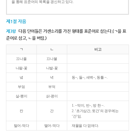
을 통해 표준어의 목록을 갱신하고 있다.
제1절 자음
제3항
다음 단어들은 거센소리를 가진 형태를 표준어로 삼는다.(ㄱ을 표
준어로 삼고, ㄴ을 버림.)
ㄱ
ㄴ
비고
끄나풀
끄나불
나팔-꽃
나발-꽃
녘
녁
동~, 들~, 새벽~, 동틀 ~.
부엌
부억
살-쾡이
삵-괭이
1. ~막이, 빈~, 방 한 ~.
칸
간
2. ‘초가삼간, 윗간’의 경우에는
‘간’임.
털어-먹다
떨어-먹다
재물을 다 없애다.