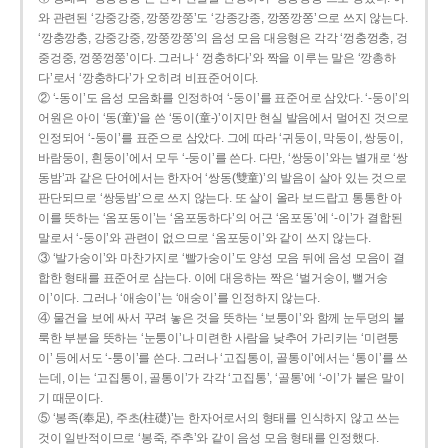
와 관련된 ‘강중강중, 깡쭝깡쭝’도 ‘강종강종, 깡쫑깡쫑’으로 쓰지 않는다.
‘깡충깡충, 강중강중, 깡쭝깡쭝’의 음성 모음 대응형은 각각 ‘껑충껑충, 겅
중겅중, 껑쭝껑쭝’이다. 그러나 ‘ 껑충하다’와 짝을 이루는 말은 ‘깡총하
다’로서 ‘깡충하다’가 오히려 비표준어이다.
② ‘-동이’도 음성 모음화를 인정하여 ‘-둥이’를 표준어로 삼았다. ‘-둥이’의
어원은 아이 ‘동(童)’을 쓴 ‘동이(童-)’이지만 현실 발음에서 멀어진 것으로
인정되어 ‘-둥이’를 표준으로 삼았다. 그에 따라 ‘귀둥이, 막둥이, 쌍둥이,
바람둥이, 흰둥이’에서 모두 ‘-둥이’를 쓴다. 다만, ‘쌍둥이’와는 별개로 ‘쌍
동밤’과 같은 단어에서는 한자어 ‘쌍동(雙童)’의 발음이 살아 있는 것으로
판단되므로 ‘쌍둥밤’으로 쓰지 않는다. 또 살이 올라 보드랍고 통통한 아
이를 뜻하는 ‘옴포동이’는 ‘옴포동하다’의 어근 ‘옴포동’에 ‘-이’가 결합된
말로서 ‘-둥이’와 관련이 없으므로 ‘옴포둥이’와 같이 쓰지 않는다.
③ ‘발가숭이’와 마찬가지로 ‘빨가숭이’도 양성 모음 뒤에 음성 모음이 결
합한 형태를 표준어로 삼는다. 이에 대응하는 짝은 ‘벌거숭이, 뻘거숭
이’이다. 그러나 ‘애송이’는 ‘애숭이’를 인정하지 않는다.
④ 물건을 보에 싸서 꾸려 놓은 것을 뜻하는 ‘보퉁이’와 함께 눈두덩의 불
룩한 부분을 뜻하는 ‘눈퉁이’나 미련한 사람을 낮추어 가리키는 ‘미련퉁
이’ 등에서도 ‘-퉁이’를 쓴다. 그러나 ‘고집통이, 골통이’에서는 ‘통이’를 쓰
는데, 이는 ‘고집통이, 골통이’가 각각 ‘고집통’, ‘골통’에 ‘-이’가 붙은 말이
기 때문이다.
⑤ ‘봉족(奉足), 주초(柱礎)’는 한자어로서의 형태를 인식하지 않고 쓰는
것이 일반적이므로 ‘봉죽, 주추’와 같이 음성 모음 형태를 인정했다.