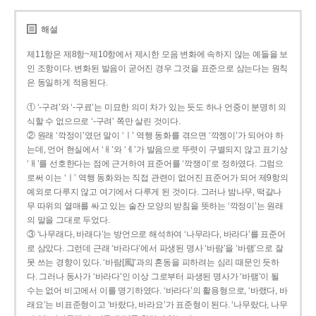
해설
제11항은 제8항~제10항에서 제시한 모음 변화에 속하지 않는 예들을 보
인 조항이다. 변화된 발음이 굳어진 경우 그것을 표준으로 삼는다는 원칙
은 동일하게 적용된다.
① ‘-구려’와 ‘-구료’는 미묘한 의미 차가 있는 듯도 하나 언중이 분명히 의
식할 수 없으므로 ‘-구려’ 쪽만 살린 것이다.
② 원래 ‘깍정이’였던 말이 ‘ㅣ’ 역행 동화를 겪으면 ‘깍젱이’가 되어야 하
는데, 언어 현실에서 ‘ㅐ’와 ‘ㅔ’가 발음으로 뚜렷이 구별되지 않고 표기상
‘ㅐ’를 선호한다는 점에 근거하여 표준어를 ‘깍쟁이’로 정하였다. 그럼으
로써 이는 ‘ㅣ’ 역행 동화와는 직접 관련이 없어진 표준어가 되어 제9항의
예외로 다루지 않고 여기에서 다루게 된 것이다. 그러나 밤나무, 떡갈나
무 따위의 열매를 싸고 있는 술잔 모양의 받침을 뜻하는 ‘깍정이’는 원래
의 말을 그대로 두었다.
③ ‘나무래다, 바래다’는 방언으로 해석하여 ‘나무라다, 바라다’를 표준어
로 삼았다. 그런데 근래 ‘바라다’에서 파생된 명사 ‘바람’을 ‘바램’으로 잘
못 쓰는 경향이 있다. ‘바람[風]’과의 혼동을 피하려는 심리 때문인 듯하
다. 그러나 동사가 ‘바라다’인 이상 그로부터 파생된 명사가 ‘바램’이 될
수는 없어 비고에서 이를 명기하였다. ‘바라다’의 활용형으로, ‘바랬다, 바
래요’는 비표준형이고 ‘바랐다, 바라요’가 표준형이 된다. ‘나무랐다, 나무