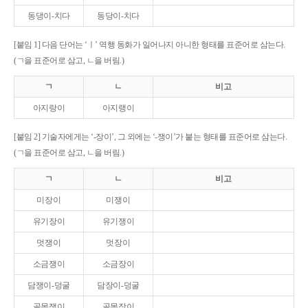
동댕이-치다
동당이-치다
[붙임 1] 다음 단어는 ‘ㅣ’ 역행 동화가 일어나지 아니한 형태를 표준어로 삼는다.
(ㄱ을 표준어로 삼고, ㄴ을 버림.)
ㄱ
ㄴ
비고
아지랑이
아지랭이
[붙임 2] 기술자에게는 ‘-장이’, 그 외에는 ‘-쟁이’가 붙는 형태를 표준어로 삼는다.
(ㄱ을 표준어로 삼고, ㄴ을 버림.)
ㄱ
ㄴ
비고
미장이
미쟁이
유기장이
유기쟁이
멋쟁이
멋장이
소금쟁이
소금장이
담쟁이-덩굴
담장이-덩굴
골목쟁이
골목장이