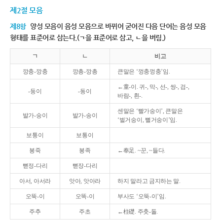
제2절 모음
제8항
양성 모음이 음성 모음으로 바뀌어 굳어진 다음 단어는 음성 모음
형태를 표준어로 삼는다.(ㄱ을 표준어로 삼고, ㄴ을 버림.)
ㄱ
ㄴ
비고
깡충-깡충
깡총-깡총
큰말은 ‘껑충껑충’임.
←童-이. 귀-, 막-, 선-, 쌍-, 검-,
-둥이
-동이
바람-, 흰-.
센말은 ‘빨가숭이’, 큰말은
발가-숭이
발가-송이
‘벌거숭이, 뻘거숭이’임.
보퉁이
보통이
봉죽
봉족
←奉足. ~꾼, ~들다.
뻗정-다리
뻗장-다리
아서, 아서라
앗아, 앗아라
하지 말라고 금지하는 말.
오뚝-이
오똑-이
부사도 ‘오뚝-이’임.
주추
주초
←柱礎. 주춧-돌.