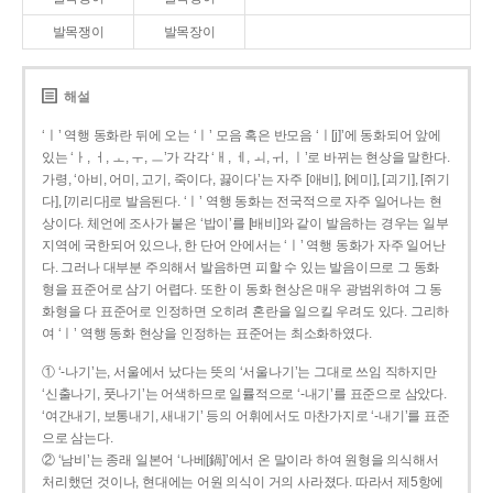
발목쟁이
발목장이
해설
‘ㅣ’ 역행 동화란 뒤에 오는 ‘ㅣ’ 모음 혹은 반모음 ‘ㅣ[j]’에 동화되어 앞에
있는 ‘ㅏ, ㅓ, ㅗ, ㅜ, ㅡ’가 각각 ‘ㅐ, ㅔ, ㅚ, ㅟ, ㅣ’로 바뀌는 현상을 말한다.
가령, ‘아비, 어미, 고기, 죽이다, 끓이다’는 자주 [애비], [에미], [괴기], [쥐기
다], [끼리다]로 발음된다. ‘ㅣ’ 역행 동화는 전국적으로 자주 일어나는 현
상이다. 체언에 조사가 붙은 ‘밥이’를 [배비]와 같이 발음하는 경우는 일부
지역에 국한되어 있으나, 한 단어 안에서는 ‘ㅣ’ 역행 동화가 자주 일어난
다. 그러나 대부분 주의해서 발음하면 피할 수 있는 발음이므로 그 동화
형을 표준어로 삼기 어렵다. 또한 이 동화 현상은 매우 광범위하여 그 동
화형을 다 표준어로 인정하면 오히려 혼란을 일으킬 우려도 있다. 그리하
여 ‘ㅣ’ 역행 동화 현상을 인정하는 표준어는 최소화하였다.
① ‘-나기’는, 서울에서 났다는 뜻의 ‘서울나기’는 그대로 쓰임 직하지만
‘신출나기, 풋나기’는 어색하므로 일률적으로 ‘-내기’를 표준으로 삼았다.
‘여간내기, 보통내기, 새내기’ 등의 어휘에서도 마찬가지로 ‘-내기’를 표준
으로 삼는다.
② ‘남비’는 종래 일본어 ‘나베[鍋]’에서 온 말이라 하여 원형을 의식해서
처리했던 것이나, 현대에는 어원 의식이 거의 사라졌다. 따라서 제5항에