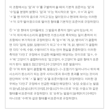
이 조항에서는 ‘암’과 ‘수’를 구별하여 쓸 때의 기본적 표준어는 ‘암’과
‘수’임을 분명히 밝혔다. ‘암’과 ‘수’는 역사적으로 ‘암ㅎ, 수ㅎ’과 같이
‘ㅎ’을 맨 마지막 음으로 가지고 있는 말이었으나 현대에 와서는 이러한
‘ㅎ’이 모두 떨어졌으므로 떨어진 형태를 기본적인 표준어로 규정하였다.
① ‘ㅎ’은 현대의 단어들에도 그 발음의 흔적이 많이 남아 있는데, 이
‘ㅎ’이 뒤의 예사소리와 결합하면 거센소리로 축약되는 일이 흔하여 이
조항에서 부가적으로 규정하였다. 즉 ‘암ㅎ’에 ‘개, 닭, 병아리’가 결합하
면 각각 ‘암캐, 암탉, 암평아리’가 되고 ‘수ㅎ’에 ‘개, 닭, 병아리’가 결합하
면 각각 ‘수캐, 수탉, 수평아리’가 되는 언어 현실을 존중하였다. 이러한
축약은 ‘다만 1’ 규정에서 언급한 예들에만 해당되는 것이므로 ‘암ㅎ, 수
ㅎ’에 ‘고양이’가 결합하더라도 ‘암고양이, 수고양이’와 같은 형태가 표준
어가 된다. 발음도 [암고양이], [수고양이]가 표준 발음이다.
② ‘수’와 뒤의 말이 결합할 때, 발음상 [ㄴ(ㄴ)] 첨가가 일어나거나 뒤의 예
사소리가 된소리가 되는 경우 사이시옷과 유사한 효과를 보이는 것이라
판단하여 ‘수’에 ‘ㅅ’을 붙인 ‘숫’을 표준어형으로 규정하였다. 이러한 경
우에는 ‘다만 2’ 규정에서 언급한 예들만 해당한다. ‘숫양, 숫염소’는 발음
이 [순냥], [순념소]이지 [수양], [수염소]가 아니므로 ‘수양, 수염소’와 같은
형태를 비표준어로 규정하였다. 또 ‘숫쥐’는 발음이 [숟쮜]이지 [수쥐]가
아니므로 ‘수쥐’와 같은 형태를 비표준어로 규정하였다.