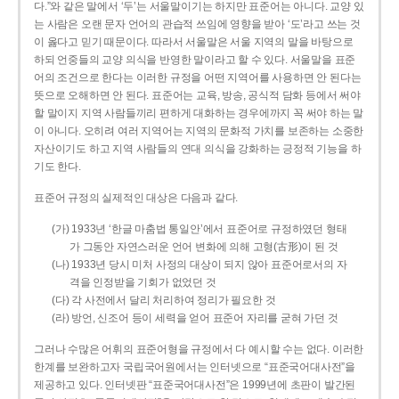
다.”와 같은 말에서 ‘두’는 서울말이기는 하지만 표준어는 아니다. 교양 있
는 사람은 오랜 문자 언어의 관습적 쓰임에 영향을 받아 ‘도’라고 쓰는 것
이 옳다고 믿기 때문이다. 따라서 서울말은 서울 지역의 말을 바탕으로
하되 언중들의 교양 의식을 반영한 말이라고 할 수 있다. 서울말을 표준
어의 조건으로 한다는 이러한 규정을 어떤 지역어를 사용하면 안 된다는
뜻으로 오해하면 안 된다. 표준어는 교육, 방송, 공식적 담화 등에서 써야
할 말이지 지역 사람들끼리 편하게 대화하는 경우에까지 꼭 써야 하는 말
이 아니다. 오히려 여러 지역어는 지역의 문화적 가치를 보존하는 소중한
자산이기도 하고 지역 사람들의 연대 의식을 강화하는 긍정적 기능을 하
기도 한다.
표준어 규정의 실제적인 대상은 다음과 같다.
(가) 1933년 ‘한글 마춤법 통일안’에서 표준어로 규정하였던 형태
가 그동안 자연스러운 언어 변화에 의해 고형(古形)이 된 것
(나) 1933년 당시 미처 사정의 대상이 되지 않아 표준어로서의 자
격을 인정받을 기회가 없었던 것
(다) 각 사전에서 달리 처리하여 정리가 필요한 것
(라) 방언, 신조어 등이 세력을 얻어 표준어 자리를 굳혀 가던 것
그러나 수많은 어휘의 표준어형을 규정에서 다 예시할 수는 없다. 이러한
한계를 보완하고자 국립국어원에서는 인터넷으로 “표준국어대사전”을
제공하고 있다. 인터넷판 “표준국어대사전”은 1999년에 초판이 발간된