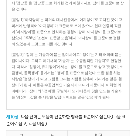
서 ‘강남콩’을 ‘강낭콩’으로 처리한 것과 마찬가지로 ‘냄비’를 표준어로 삼
은 것이다.
[붙임 1] ‘아지랑이’는 과거의 대사전들에서 ‘아지랭이’로 고쳐진 것이 교
과서에 반영되어 ‘아지랭이’가 표준어로 쓰여 왔으나, 현대 언중의 직관
이 ‘아지랑이’를 표준으로 인식하는 경향이 강해 ‘아지랑이’를 표준어로
삼았다. 1936년 “조선어 표준말 모음”에서 ‘아지랑이’를 표준어로 정한
바 있었는데 그것으로 되돌아간 것이다.
[붙임 2] ‘-장이’는 기술자에 붙는 접미사이고 ‘-쟁이’는 기타 어휘에 붙는
접미사이다. 그리고 여기서의 ‘기술자’는 ‘수공업적인 기술자’로 한정한
다. 따라서 ‘칠장이, 유기장이’에서는 ‘-장이’를 표준으로 삼고 ‘멋쟁이, 소
금쟁이, 골목쟁이’ 등에서는 ‘-쟁이’를 표준으로 삼았다. 또한 점을 치는
사람은 ‘점쟁이’가 되고 그림을 그리는 사람을 낮추어 가리키는 말은 ‘환
쟁이’가 된다. 이들은 수공업적인 기술자가 아니기 때문이다. 이처럼 의
미에 따라 ‘-장이’와 ‘-쟁이’를 구별해서 쓰기 때문에 갓을 만드는 기술자
는 ‘갓장이’, 갓을 쓴 사람을 낮잡아 이르는 말은 ‘갓쟁이’가 된다.
제10항
다음 단어는 모음이 단순화한 형태를 표준어로 삼는다.(ㄱ을 표
준어로 삼고, ㄴ을 버림.)
ㄱ
ㄴ
비고