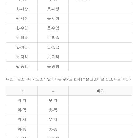
윗-사랑
웃-사랑
윗-세장
웃-세장
윗-수염
웃-수염
윗-입술
웃-입술
윗-잇몸
웃-잇몸
윗-자리
웃-자리
윗-중방
웃-중방
다만 1. 된소리나 거센소리 앞에서는 ‘위-’로 한다.(ㄱ을 표준어로 삼고, ㄴ을 버림.)
ㄱ
ㄴ
비고
위-짝
웃-짝
위-쪽
웃-쪽
위-채
웃-채
위-층
웃-층