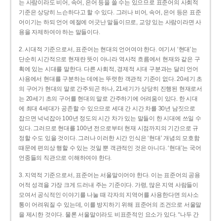
는 사람이라도 비어, 속어, 은어 등을 쓸 수는 있으므로 표준어의 사회적
기준은 상당히 느슨하다고 할 수 있다. 그러나 비어, 속어, 은어 등은 표준
어이기는 하되 언어 예절에 어긋난 말들이므로, 교양 있는 사람이라면 사
용을 자제하여야 하는 말들이다.
2. 시대적 기준으로서, 표준어는 현대의 언어여야 한다. 여기서 ‘현대’는
단순히 시간적으로 현재란 뜻이 아니라 역사적 흐름에서 현재와 같은 구
획에 있는 시대를 말한다. 다른 사회적, 경제적 시대 구분과는 달리 언어
사용에서 현대를 구분하는 데에는 뚜렷한 객관적 기준이 없다. 20세기 초
의 구어가 현대의 말로 간주되곤 하나, 21세기가 상당히 진행된 현재로서
는 20세기 초의 구어를 현대의 말로 간주하기에 어려움이 있다. 한 시대
에 최대 4세대가 공존할 수 있으므로 세대 간 시간 차를 30년 남짓으로
잡으면 넉넉잡아 100년 정도의 시간 차가 있는 말들이 한 시대에 쓰일 수
있다. 그러므로 현대를 100년 전으로부터 현재 시점까지의 기간으로 규
정할 수도 있을 것이다. 그러나 이러한 시간 인식은 ‘현대’ 개념의 모호함
때문에 편의상 행할 수 있는 것일 뿐 객관적인 것은 아니다. ‘현대’는 국어
언중들의 직관으로 이해하여야 한다.
3. 지역적 기준으로서, 표준어는 서울말이어야 한다. 이는 표준어의 공용
어적 성격을 가장 크게 드러내 주는 기준이다. 가령, 많은 지역 사람들이
모여서 공식적인 이야기를 나눌 때 각자의 지역어를 사용한다면 의사소
통이 어려워질 수 있는데, 이를 방지하기 위해 표준어의 조건으로 서울말
을 제시한 것이다. 물론 서울말이라도 비표준적인 요소가 있다. “나두 간