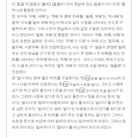
이, 돐을’의 발음인 [돌씨], [돌쓸]이 언어 현실에 있는 발음이 아니므로 ‘돌’
하나로 통합한 것이다.
② 과거에 ‘두째, 세째’는 ‘첫째’와 함께 차례를, ‘둘째, 셋째’는 ‘하나째’와
함께 ‘사과를 벌써 셋째 먹는다’에서와 같이 수량을 나타내는 것으로 구
별하여 써 왔다. 그러나 언어 현실에서 이와 같은 구별은 인위적인 것이
라고 판단되어 ‘둘째, 셋째’로 통합한 것이다. 따라서 ‘두째, 세째, 네째’와
같은 표현은 잘못된 것이다. 다만, ‘두째’가 다른 수 뒤에 오는 ‘열두째, 스
물두째, 서른두째’ 등은 인정하였는데, 이는 받침 ‘ㄹ’ 발음이 분명히 탈락
하는 언어 현실을 근거로 한 것이다. 순서가 첫 번째나 두 번째쯤 되는 차
례를 나타내는 ‘한두째’에서도 ‘두째’로 쓴다. 그러나 이에도 예외가 있는
데, 드물게 쓰이기는 하지만 ‘열두 개째’의 의미로 쓰일 때에는 ‘열둘째’가
인정된다.
③ ‘빌다’에는 원래 물건 따위를 구걸한다는 뜻
과 신
(
밥을 빌러 다니다)
예
이나 사람 따위에 간청한다는 뜻
, 그리고 나중에
(
하늘에 소원을 빌다)
예
갚기로 하고 남의 물건이나 돈을 쓴다는 뜻
이 있
(
친구에게 돈을 빌다)
예
었다. 그런데 나중에 갚기로 하고 남의 물건이나 돈을 쓴다는 뜻의 ‘빌
다’는 ‘빌리다’로 형태가 바뀜에 따라 ‘빌다’를 버리고 ‘빌리다’를 표준어
로 삼은 것이다. ‘빌리다’는 원래 ‘빌다’의 피동형으로서 대가를 받기로 하
고 남에게 물건이나 돈 따위를 내어 주는 것을 뜻하는 말이었다. 그러나
새로운 뜻으로 쓰임에 따라 원래의 의미는 잃어버리게 되었다. 그래서 원
래의 의미로는 ‘빌려주다’가 ‘빌리다’를 대신하여 쓰이게 되었다.