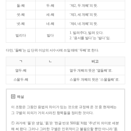
둘-째
두-째
‘제2, 두 개째’의 뜻.
셋-째
세-째
‘제3, 세 개째’의 뜻.
넷-째
네-째
‘제4, 네 개째’의 뜻.
1. 빌려주다, 빌려 오다.
빌리다
빌다
2. ‘용서를 빌다’는 ‘빌다’임.
다만, ‘둘째’는 십 단위 이상의 서수사에 쓰일 때에 ‘두째’로 한다.
ㄱ
ㄴ
비고
열두-째
열두 개째의 뜻은 ‘열둘째’로.
스물두-째
스물두 개째의 뜻은 ‘스물둘째’로.
해설
이 조항은 그동안 용법의 차이가 있는 것으로 규정해 온 것 중 현재에는
그 구별의 의의가 거의 사라진 항목들을 정리한 것이다.
① 과거에 ‘돌’은 생일, ‘돐’은 ‘한글 반포 500돐’처럼 ‘주년’의 의미로 세분
해 써 왔다. 그러나 그러한 구별은 인위적이고 불필요할 뿐만 아니라 ‘돐