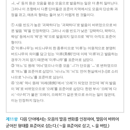
ㅘ, ㅝ’ 등의 원순 모음을 평순 모음으로 발음하는 일은 더 흔히 일어난다.
그러나 이 조항에서 다룬 단어들은 표준어 지역에서도 모음의 단순화 과
정을 겪고, 애초의 형태는 들어 보기 어렵게 된 것들이다.
① 사용 빈도가 높은 ‘괴퍅하다’는 ‘괴팍하다’로 발음이 바뀌었으므로 바
뀐 발음 ‘팍’을 인정하였다. 그러나 사용 빈도가 낮은 ‘강퍅하다, 퍅하다,
퍅성’ 등에서의 ‘퍅’은 ‘팍’으로 발음되지 않으므로 ‘퍅’이 아직도 표준어
형이다.
② ‘미류나무’는 버드나무의 한 종류이므로 ‘미류’는 어원적으로 분명히
버드나무의 의미를 담고 있는 ‘미류(美柳)’인데 이제 ‘미류’라고 발음하는
경우가 거의 없기 때문에 ‘미루나무’를 표준어로 삼았다.
③ ‘여느’도 원래 ‘여늬’였으나 이중 모음 ‘ㅢ’가 단모음 ‘ㅡ’로 변하였으므
로 ‘여느’를 표준어로 삼았다. ‘늬나노’의 ‘늬’도 언어 현실에서 [니]로 소리
나므로 ‘니나노’를 표준어로 삼는다.
④ ‘으례’ 역시 원래 ‘의례(依例)’에서 ‘으례’가 되었던 것인데 ‘례’의 발음
이 ‘레’로 바뀌었으므로 ‘으레’를 표준어로 삼았다. 한편 부사 ‘으레’에 다
시 ‘-이/-히’가 붙은 ‘으레이, 으레히’가 같은 뜻으로 쓰이는 일이 많은데,
이는 인정하지 않는다.
제11항
다음 단어에서는 모음의 발음 변화를 인정하여, 발음이 바뀌어
굳어진 형태를 표준어로 삼는다.(ㄱ을 표준어로 삼고, ㄴ을 버림.)