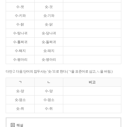
수-컷
숫-것
수-키와
숫-기와
수-탉
숫-닭
수-탕나귀
숫-당나귀
수-톨쩌귀
숫-돌쩌귀
수-퇘지
숫-돼지
수-평아리
숫-병아리
다만 2. 다음 단어의 접두사는 '숫-'으로 한다.(ㄱ을 표준어로 삼고, ㄴ을 버림.)
ㄱ
ㄴ
비고
숫-양
수-양
숫-염소
수-염소
숫-쥐
수-쥐
해설