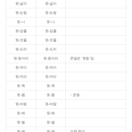
윗-넓이
웃-넓이
윗-눈썹
웃-눈썹
윗-니
웃-니
윗-당줄
웃-당줄
윗-덧줄
웃-덧줄
윗-도리
웃-도리
윗-동아리
웃-동아리
준말은 ‘윗동’임.
윗-막이
웃-막이
윗-머리
웃-머리
윗-목
웃-목
윗-몸
웃-몸
~ 운동.
윗-바람
웃-바람
윗-배
웃-배
윗-벌
웃-벌
윗-변
웃-변
수학 용어.