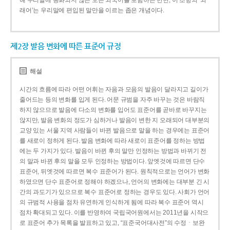
해 우리말에 동화되지 않은 모든 외국어를 포함하는 반면, 이 조항의 ‘외
래어’는 우리말에 편입된 말만을 이르는 좁은 개념이다.
제2장 발음 변화에 따른 표준어 규정
해설
시간의 흐름에 따라 어떤 어휘는 자음과 모음의 발음이 달라지고 길이가
줄어드는 등의 변화를 입게 된다. 어문 규범을 자주 바꾸는 것은 바람직
하지 않으므로 발음에 다소의 변화를 입어도 표준어를 곧바로 바꾸지는
않지만, 발음 변화의 정도가 심하거나 발음이 변한 지 오래되어 대부분의
교양 있는 서울 지역 사람들이 바뀐 발음으로 말을 하는 경우에는 표준어
를 새로이 정하게 된다. 발음 변화에 따라 새로이 표준어를 정하는 방법
에는 두 가지가 있다. 발음이 바뀐 후의 말만 인정하는 방법과 바뀌기 전
의 말과 바뀐 후의 말을 모두 인정하는 방법이다. 앞엣것에 따르면 단수
표준어, 뒤엣것에 따르면 복수 표준어가 된다. 원칙적으로는 언어가 변화
하였으면 단수 표준어로 정해야 하겠으나, 언어의 변화에는 대부분 긴 시
간의 과도기가 있으므로 복수 표준어로 정하는 경우도 있다. 사회가 언어
의 규범적 사용을 점차 유연하게 인식하게 됨에 따라 복수 표준어 역시
점차 확대되고 있다. 이를 반영하여 국립국어원에서는 2011년을 시작으
로 표준어 추가 목록을 발표하고 있고, “표준국어대사전”의 수정ㆍ보완