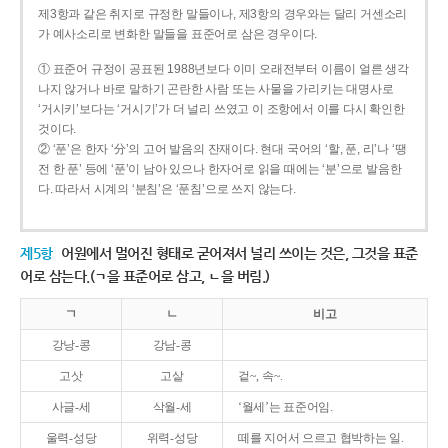
제3항과 같은 취지로 규정한 말들이나, 제3항의 경우와는 달리 거센소리
가 예사소리로 변화한 말들을 표준어로 삼은 경우이다.
① 표준어 규정이 공표된 1988년보다 이미 오래전부터 이름이 얼른 생각
나지 않거나 바로 말하기 곤란한 사람 또는 사물을 가리키는 대명사로
‘거시키’보다는 ‘거시기’가 더 널리 쓰였고 이 조항에서 이를 다시 확인한
것이다.
② ‘푼’은 한자 ‘分’의 고어 발음의 잔재이다. 현대 국어의 ‘할, 푼, 리’나 ‘땡
전 한 푼’ 등에 ‘푼’이 남아 있으나 한자어로 읽을 때에는 ‘분’으로 발음한
다. 따라서 시계의 ‘분침’은 ‘푼침’으로 쓰지 않는다.
제5항
어원에서 멀어진 형태로 굳어져서 널리 쓰이는 것은, 그것을 표준
어로 삼는다.(ㄱ을 표준어로 삼고, ㄴ을 버림.)
ㄱ
ㄴ
비고
강낭-콩
강남-콩
고삿
고샅
겉~, 속~.
사글-세
삭월-세
‘월세’는 표준어임.
울력-성당
위력-성당
떼를 지어서 으르고 협박하는 일.