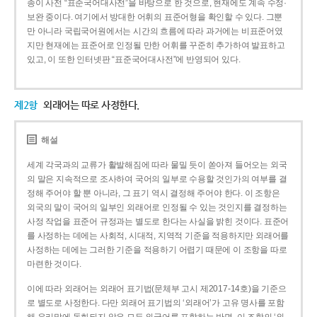
종이 사전 “표준국어대사전”을 바탕으로 한 것으로, 현재에도 계속 수정·
보완 중이다. 여기에서 방대한 어휘의 표준어형을 확인할 수 있다. 그뿐
만 아니라 국립국어원에서는 시간의 흐름에 따라 과거에는 비표준어였
지만 현재에는 표준어로 인정될 만한 어휘를 꾸준히 추가하여 발표하고
있고, 이 또한 인터넷판 “표준국어대사전”에 반영되어 있다.
제2항
외래어는 따로 사정한다.
해설
세계 각국과의 교류가 활발해짐에 따라 물밀 듯이 쏟아져 들어오는 외국
의 말은 지속적으로 조사하여 국어의 일부로 수용할 것인가의 여부를 결
정해 주어야 할 뿐 아니라, 그 표기 역시 결정해 주어야 한다. 이 조항은
외국의 말이 국어의 일부인 외래어로 인정될 수 있는 것인지를 결정하는
사정 작업을 표준어 규정과는 별도로 한다는 사실을 밝힌 것이다. 표준어
를 사정하는 데에는 사회적, 시대적, 지역적 기준을 적용하지만 외래어를
사정하는 데에는 그러한 기준을 적용하기 어렵기 때문에 이 조항을 따로
마련한 것이다.
이에 따라 외래어는 외래어 표기법(문체부 고시 제2017-14호)을 기준으
로 별도로 사정한다. 다만 외래어 표기법의 ‘외래어’가 고유 명사를 포함