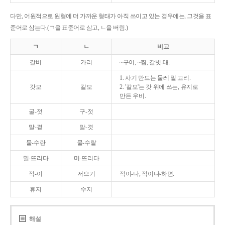
다만, 어원적으로 원형에 더 가까운 형태가 아직 쓰이고 있는 경우에는, 그것을 표
준어로 삼는다.(ㄱ을 표준어로 삼고, ㄴ을 버림.)
ㄱ
ㄴ
비고
갈비
가리
~구이, ~찜, 갈빗-대.
1. 사기 만드는 물레 밑 고리.
갓모
갈모
2. '갈모'는 갓 위에 쓰는, 유지로
만든 우비.
굴-젓
구-젓
말-곁
말-겻
물-수란
물-수랄
밀-뜨리다
미-뜨리다
적-이
저으기
적이-나, 적이나-하면.
휴지
수지
해설