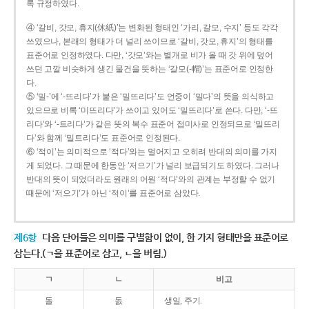
록 규정하였다.
④ ‘갈비, 갓모, 휴지(休紙)’는 변화된 형태인 ‘가리, 갈모, 수지’ 등도 각각
쓰였으나, 본래의 형태가 더 널리 쓰이므로 ‘갈비, 갓모, 휴지’의 형태를
표준어로 인정하였다. 다만, ‘갓모’와는 별개로 비가 올 때 갓 위에 덮어
쓰던 고깔 비슷하게 생긴 물건을 뜻하는 ‘갈모(-帽)’는 표준어로 인정한
다.
⑤ ‘밀-’에 ‘-뜨리다’가 붙은 ‘밀뜨리다’도 언중이 ‘밀다’의 뜻을 의식하고
있으므로 비록 ‘미뜨리다’가 쓰이고 있어도 ‘밀뜨리다’로 쓴다. 다만, ‘-뜨
리다’와 ‘-트리다’가 같은 뜻의 복수 표준어 접미사로 인정되므로 ‘밀뜨리
다’와 함께 ‘밀트리다’도 표준어로 인정된다.
⑥ ‘적이’는 의미적으로 ‘적다’와는 멀어지고 오히려 반대의 의미를 가지
게 되었다. 그 때문에 한동안 ‘저으기’가 널리 보급되기도 하였다. 그러나
반대의 뜻이 되었더라도 원래의 어원 ‘적다’와의 관계는 부정할 수 없기
때문에 ‘저으기’가 아닌 ‘적이’를 표준어로 삼았다.
제6항
다음 단어들은 의미를 구별함이 없이, 한 가지 형태만을 표준어로
삼는다.(ㄱ을 표준어로 삼고, ㄴ을 버림.)
ㄱ
ㄴ
비고
돌
돐
생일, 주기.