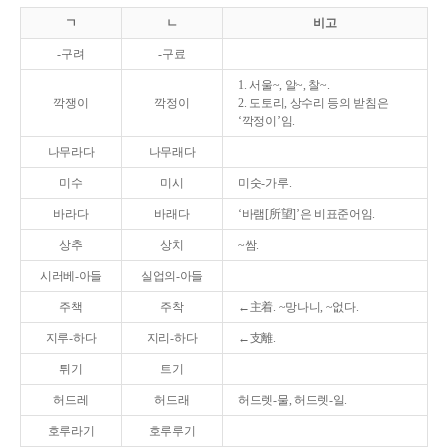
ㄱ
ㄴ
비고
-구려
-구료
1. 서울~, 알~, 찰~.
깍쟁이
깍정이
2. 도토리, 상수리 등의 받침은
‘깍정이’임.
나무라다
나무래다
미수
미시
미숫-가루.
바라다
바래다
‘바램[所望]’은 비표준어임.
상추
상치
~쌈.
시러베-아들
실업의-아들
주책
주착
←主着. ~망나니, ~없다.
지루-하다
지리-하다
←支離.
튀기
트기
허드레
허드래
허드렛-물, 허드렛-일.
호루라기
호루루기