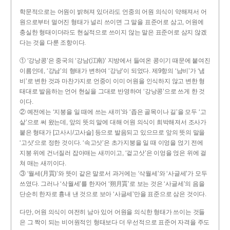
학문적으로는 어원이 밝혀져 있더라도 언중의 어원 의식이 약해져서 어
원으로부터 멀어진 형태가 널리 쓰이면 그 말을 표준어로 삼고, 어원에
충실한 형태이더라도 현실적으로 쓰이지 않는 말은 표준어로 삼지 않겠
다는 것을 다룬 조항이다.
① ‘강낭콩’은 중국의 ‘강남(江南)’ 지방에서 들여온 콩이기 때문에 붙여진
이름인데, ‘강남’의 형태가 변하여 ‘강낭’이 되었다. 제9항의 ‘남비’가 ‘냄
비’로 변한 것과 마찬가지로 언중이 이미 어원을 인식하지 않고 변한 형
태대로 발음하는 언어 현실을 그대로 반영하여 ‘강낭콩’으로 쓰게 한 것
이다.
② 예전에는 ‘지붕을 일 때에 쓰는 새끼’와 ‘좁은 골목이나 길’을 모두 ‘고
샅’으로 써 왔는데, 앞의 뜻의 말에 대해 어원 의식이 희박해져서 조사가
붙은 형태가 [고사시/고사슬] 등으로 발음되고 있으므로 앞의 뜻의 말을
‘고삿’으로 정한 것이다. ‘속고삿’은 초가지붕을 일 때 이엉을 얹기 전에
지붕 위에 건너질러 잡아매는 새끼이고, ‘겉고삿’은 이엉을 얹은 위에 걸
쳐 매는 새끼이다.
③ ‘월세(月貰)’와 뜻이 같은 말로서 과거에는 ‘삭월세’와 ‘사글세’가 모두
쓰였다. 그러나 ‘삭월세’를 한자어 ‘朔月貰’로 보는 것은 ‘사글세’의 음을
단순히 한자로 흉내 낸 것으로 보아 ‘사글세’만을 표준으로 삼은 것이다.
다만, 어원 의식이 여전히 남아 있어 어원을 의식한 형태가 쓰이는 것들
은 그 짝이 되는 비어원적인 형태보다 더 우선적으로 표준어 자격을 주도