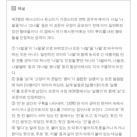
해설
제3항은 예사소리나 된소리가 거센소리로 변한 경우의 예이다. 사실 ‘나
팔꽃’이나 ‘끄나풀’ 등은 이 표준어 규정이 공표되기 전에 이미 일반화되
었던 형태들이다. 이 점에서 여기 예시한 어휘는 이미 뿌리를 내린 형태
들을 인정하는 성격이 크다.
① ‘나발꽃’이 ‘나팔꽃’으로 바뀌었으나 모든 ‘나발’을 ‘나팔’로 바꾸어야
하는 것은 아니다. 일반적인 의미의 ‘나팔’과 함께 놋쇠로 긴 대롱처럼 만
든 전통 관악기의 하나인 ‘나발’도 인정될 뿐만 아니라 ‘나팔바지, 나팔관,
나팔벌레’ 등과 ‘개나발, 병나발’ 등의 합성어에서도 각각 구별되어 쓰인
다.
② 동물 ‘삵’과 ‘고양이’의 준말인 ‘괭이’가 결합한 ‘삵괭이’는 표준 발음법
에 따라 [삭꽹이]가 되어야 하는데, 실제 발음은 [살쾡이]이므로 ‘살쾡
이’를 표준어로 삼았다. 표준어 규정 제26항에서는 ‘살쾡이’와 함께 ‘삵’도
표준어로 인정하였다.
③ ‘칸’은 공간의 구획을 나타내며, ‘간(間)’은 이미 굳어진 한자어 속에서
쓰이거나 공간으로서의 장소를 가리키는 접미사로 쓰인다. 그러므로 ‘위
칸, 한 칸 벌리다, 비어 있는 칸’ 등에서는 ‘칸’을 쓰고 ‘초가삼간, 뒷간, 마
구간, 방앗간, 외양간, 푸줏간, 헛간’ 등에서는 ‘간’을 쓴다.
④ ‘털다’는 달려 있는 것, 붙어 있는 것 따위가 떨어지게 흔들거나 치거나
한다는 뜻으로, 주로 ‘옷, 이불’ 등과 같이 먼지 따위가 붙어 있는 대상을