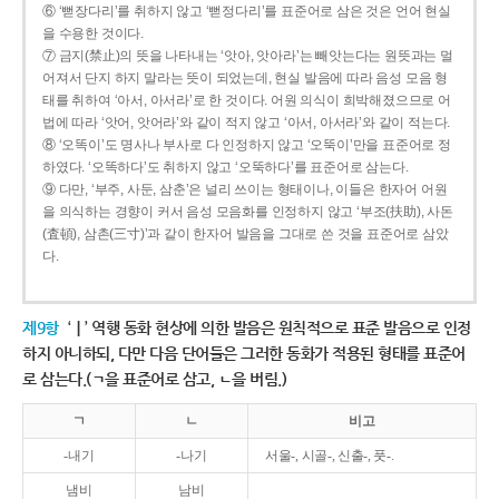
⑥ ‘뻗장다리’를 취하지 않고 ‘뻗정다리’를 표준어로 삼은 것은 언어 현실
을 수용한 것이다.
⑦ 금지(禁止)의 뜻을 나타내는 ‘앗아, 앗아라’는 빼앗는다는 원뜻과는 멀
어져서 단지 하지 말라는 뜻이 되었는데, 현실 발음에 따라 음성 모음 형
태를 취하여 ‘아서, 아서라’로 한 것이다. 어원 의식이 희박해졌으므로 어
법에 따라 ‘앗어, 앗어라’와 같이 적지 않고 ‘아서, 아서라’와 같이 적는다.
⑧ ‘오똑이’도 명사나 부사로 다 인정하지 않고 ‘오뚝이’만을 표준어로 정
하였다. ‘오똑하다’도 취하지 않고 ‘오뚝하다’를 표준어로 삼는다.
⑨ 다만, ‘부주, 사둔, 삼춘’은 널리 쓰이는 형태이나, 이들은 한자어 어원
을 의식하는 경향이 커서 음성 모음화를 인정하지 않고 ‘부조(扶助), 사돈
(査頓), 삼촌(三寸)’과 같이 한자어 발음을 그대로 쓴 것을 표준어로 삼았
다.
제9항
‘ㅣ’ 역행 동화 현상에 의한 발음은 원칙적으로 표준 발음으로 인정
하지 아니하되, 다만 다음 단어들은 그러한 동화가 적용된 형태를 표준어
로 삼는다.(ㄱ을 표준어로 삼고, ㄴ을 버림.)
ㄱ
ㄴ
비고
-내기
-나기
서울-, 시골-, 신출-, 풋-.
냄비
남비