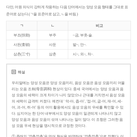
다만, 어원 의식이 강하게 작용하는 다음 단어에서는 양성 모음 형태를 그대로 표
준어로 삼는다.(ㄱ을 표준어로 삼고, ㄴ을 버림.)
ㄱ
ㄴ
비고
부조(扶助)
부주
~금, 부좃-술.
사돈(査頓)
사둔
밭~, 안~.
삼촌(三寸)
삼춘
시~, 외~, 처~.
해설
우리말에는 양성 모음은 양성 모음끼리, 음성 모음은 음성 모음끼리 어울
리는 모음 조화(母音調和) 현상이 있다. 중세 국어에서는 양성 모음과 음
성 모음의 세력이 크게 차이가 나지 않았으나 근대를 거치면서 음성 모음
의 세력이 급격히 커졌다. 예컨대 ‘ 막-아, 좁-아’, ‘접-어, 굽-어, 재-어, 세-
어, 괴-어, 쥐-어’ 등의 어미 활용에서도 음성 모음의 우세를 확인할 수 있
다. 심지어는 한 단어 내부에서도 양성 모음이 일관되게 나타나지 않고
양성 모음과 음성 모음이 섞여 나타나는 일이 많다. 이 조항은 그러한 음
성 모음 우세 현상을 명시적으로 규정한 것이다.
① 종래의 ‘깡총깡총’은 언어 현실을 반영하여 ‘깡충깡충’으로 정했다. 이