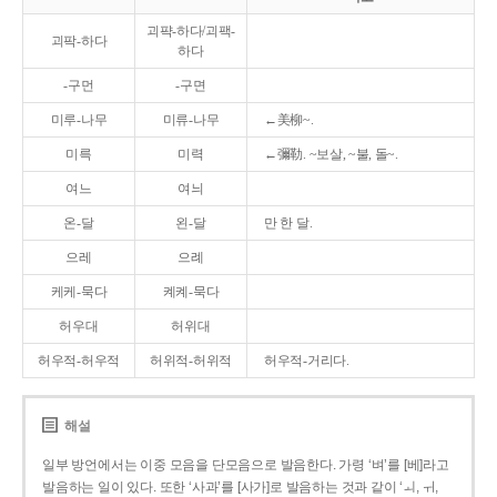
괴퍅-하다/괴팩-
괴팍-하다
하다
-구먼
-구면
미루-나무
미류-나무
←美柳~.
미륵
미력
←彌勒. ~보살, ~불, 돌~.
여느
여늬
온-달
왼-달
만 한 달.
으레
으례
케케-묵다
켸켸-묵다
허우대
허위대
허우적-허우적
허위적-허위적
허우적-거리다.
해설
일부 방언에서는 이중 모음을 단모음으로 발음한다. 가령 ‘벼’를 [베]라고
발음하는 일이 있다. 또한 ‘사과’를 [사가]로 발음하는 것과 같이 ‘ㅚ, ㅟ,