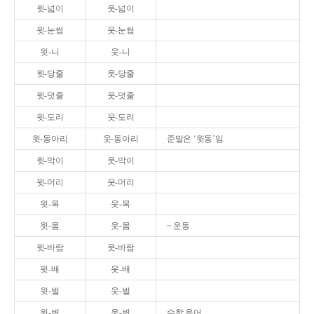
윗-넓이
웃-넓이
윗-눈썹
웃-눈썹
윗-니
웃-니
윗-당줄
웃-당줄
윗-덧줄
웃-덧줄
윗-도리
웃-도리
윗-동아리
웃-동아리
준말은 ‘윗동’임.
윗-막이
웃-막이
윗-머리
웃-머리
윗-목
웃-목
윗-몸
웃-몸
~ 운동.
윗-바람
웃-바람
윗-배
웃-배
윗-벌
웃-벌
윗-변
웃-변
수학 용어.