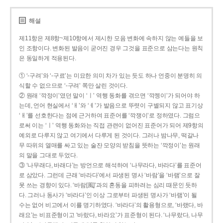
해설
제11항은 제8항~제10항에서 제시한 모음 변화에 속하지 않는 예들을 보
인 조항이다. 변화된 발음이 굳어진 경우 그것을 표준으로 삼는다는 원칙
은 동일하게 적용된다.
① ‘-구려’와 ‘-구료’는 미묘한 의미 차가 있는 듯도 하나 언중이 분명히 의
식할 수 없으므로 ‘-구려’ 쪽만 살린 것이다.
② 원래 ‘깍정이’였던 말이 ‘ㅣ’ 역행 동화를 겪으면 ‘깍젱이’가 되어야 하
는데, 언어 현실에서 ‘ㅐ’와 ‘ㅔ’가 발음으로 뚜렷이 구별되지 않고 표기상
‘ㅐ’를 선호한다는 점에 근거하여 표준어를 ‘깍쟁이’로 정하였다. 그럼으
로써 이는 ‘ㅣ’ 역행 동화와는 직접 관련이 없어진 표준어가 되어 제9항의
예외로 다루지 않고 여기에서 다루게 된 것이다. 그러나 밤나무, 떡갈나
무 따위의 열매를 싸고 있는 술잔 모양의 받침을 뜻하는 ‘깍정이’는 원래
의 말을 그대로 두었다.
③ ‘나무래다, 바래다’는 방언으로 해석하여 ‘나무라다, 바라다’를 표준어
로 삼았다. 그런데 근래 ‘바라다’에서 파생된 명사 ‘바람’을 ‘바램’으로 잘
못 쓰는 경향이 있다. ‘바람[風]’과의 혼동을 피하려는 심리 때문인 듯하
다. 그러나 동사가 ‘바라다’인 이상 그로부터 파생된 명사가 ‘바램’이 될
수는 없어 비고에서 이를 명기하였다. ‘바라다’의 활용형으로, ‘바랬다, 바
래요’는 비표준형이고 ‘바랐다, 바라요’가 표준형이 된다. ‘나무랐다, 나무