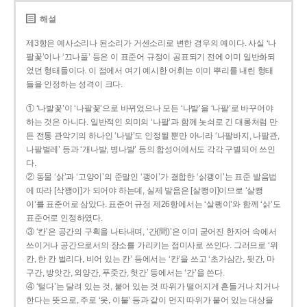
해설
제3항은 예사소리나 된소리가 거센소리로 변한 경우의 예이다. 사실 ‘나
팔꽃’이나 ‘끄나풀’ 등은 이 표준어 규정이 공표되기 전에 이미 일반화되
었던 형태들이다. 이 점에서 여기 예시한 어휘는 이미 뿌리를 내린 형태
들을 인정하는 성격이 크다.
① ‘나발꽃’이 ‘나팔꽃’으로 바뀌었으나 모든 ‘나발’을 ‘나팔’로 바꾸어야
하는 것은 아니다. 일반적인 의미의 ‘나팔’과 함께 놋쇠로 긴 대롱처럼 만
든 전통 관악기의 하나인 ‘나발’도 인정될 뿐만 아니라 ‘나팔바지, 나팔관,
나팔벌레’ 등과 ‘개나발, 병나발’ 등의 합성어에서도 각각 구별되어 쓰인
다.
② 동물 ‘삵’과 ‘고양이’의 준말인 ‘괭이’가 결합한 ‘삵괭이’는 표준 발음법
에 따라 [삭꽹이]가 되어야 하는데, 실제 발음은 [살쾡이]이므로 ‘살쾡
이’를 표준어로 삼았다. 표준어 규정 제26항에서는 ‘살쾡이’와 함께 ‘삵’도
표준어로 인정하였다.
③ ‘칸’은 공간의 구획을 나타내며, ‘간(間)’은 이미 굳어진 한자어 속에서
쓰이거나 공간으로서의 장소를 가리키는 접미사로 쓰인다. 그러므로 ‘위
칸, 한 칸 벌리다, 비어 있는 칸’ 등에서는 ‘칸’을 쓰고 ‘초가삼간, 뒷간, 마
구간, 방앗간, 외양간, 푸줏간, 헛간’ 등에서는 ‘간’을 쓴다.
④ ‘털다’는 달려 있는 것, 붙어 있는 것 따위가 떨어지게 흔들거나 치거나
한다는 뜻으로, 주로 ‘옷, 이불’ 등과 같이 먼지 따위가 붙어 있는 대상을