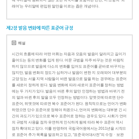
해 우리말에 동화되지 않은 모든 외국어를 포함하는 반면, 이 조항의 ‘외
래어’는 우리말에 편입된 말만을 이르는 좁은 개념이다.
제2장 발음 변화에 따른 표준어 규정
해설
시간의 흐름에 따라 어떤 어휘는 자음과 모음의 발음이 달라지고 길이가
줄어드는 등의 변화를 입게 된다. 어문 규범을 자주 바꾸는 것은 바람직
하지 않으므로 발음에 다소의 변화를 입어도 표준어를 곧바로 바꾸지는
않지만, 발음 변화의 정도가 심하거나 발음이 변한 지 오래되어 대부분의
교양 있는 서울 지역 사람들이 바뀐 발음으로 말을 하는 경우에는 표준어
를 새로이 정하게 된다. 발음 변화에 따라 새로이 표준어를 정하는 방법
에는 두 가지가 있다. 발음이 바뀐 후의 말만 인정하는 방법과 바뀌기 전
의 말과 바뀐 후의 말을 모두 인정하는 방법이다. 앞엣것에 따르면 단수
표준어, 뒤엣것에 따르면 복수 표준어가 된다. 원칙적으로는 언어가 변화
하였으면 단수 표준어로 정해야 하겠으나, 언어의 변화에는 대부분 긴 시
간의 과도기가 있으므로 복수 표준어로 정하는 경우도 있다. 사회가 언어
의 규범적 사용을 점차 유연하게 인식하게 됨에 따라 복수 표준어 역시
점차 확대되고 있다. 이를 반영하여 국립국어원에서는 2011년을 시작으
로 표준어 추가 목록을 발표하고 있고, “표준국어대사전”의 수정ㆍ보완