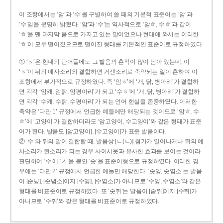
이 조항에서는 ‘암’과 ‘수’를 구별하여 쓸 때의 기본적 표준어는 ‘암’과
‘수’임을 분명히 밝혔다. ‘암’과 ‘수’는 역사적으로 ‘암ㅎ, 수ㅎ’과 같이
‘ㅎ’을 맨 마지막 음으로 가지고 있는 말이었으나 현대에 와서는 이러한
‘ㅎ’이 모두 떨어졌으므로 떨어진 형태를 기본적인 표준어로 규정하였다.
① ‘ㅎ’은 현대의 단어들에도 그 발음의 흔적이 많이 남아 있는데, 이
‘ㅎ’이 뒤의 예사소리와 결합하면 거센소리로 축약되는 일이 흔하여 이
조항에서 부가적으로 규정하였다. 즉 ‘암ㅎ’에 ‘개, 닭, 병아리’가 결합하
면 각각 ‘암캐, 암탉, 암평아리’가 되고 ‘수ㅎ’에 ‘개, 닭, 병아리’가 결합하
면 각각 ‘수캐, 수탉, 수평아리’가 되는 언어 현실을 존중하였다. 이러한
축약은 ‘다만 1’ 규정에서 언급한 예들에만 해당되는 것이므로 ‘암ㅎ, 수
ㅎ’에 ‘고양이’가 결합하더라도 ‘암고양이, 수고양이’와 같은 형태가 표준
어가 된다. 발음도 [암고양이], [수고양이]가 표준 발음이다.
② ‘수’와 뒤의 말이 결합할 때, 발음상 [ㄴ(ㄴ)] 첨가가 일어나거나 뒤의 예
사소리가 된소리가 되는 경우 사이시옷과 유사한 효과를 보이는 것이라
판단하여 ‘수’에 ‘ㅅ’을 붙인 ‘숫’을 표준어형으로 규정하였다. 이러한 경
우에는 ‘다만 2’ 규정에서 언급한 예들만 해당한다. ‘숫양, 숫염소’는 발음
이 [순냥], [순념소]이지 [수양], [수염소]가 아니므로 ‘수양, 수염소’와 같은
형태를 비표준어로 규정하였다. 또 ‘숫쥐’는 발음이 [숟쮜]이지 [수쥐]가
아니므로 ‘수쥐’와 같은 형태를 비표준어로 규정하였다.