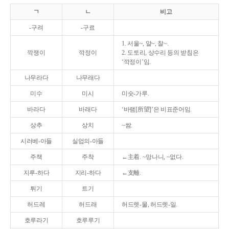
ㄱ
ㄴ
비고
-구려
-구료
1. 서울~, 알~, 찰~.
깍쟁이
깍정이
2. 도토리, 상수리 등의 받침은
‘깍정이’임.
나무라다
나무래다
미수
미시
미숫-가루.
바라다
바래다
‘바램[所望]’은 비표준어임.
상추
상치
~쌈.
시러베-아들
실업의-아들
주책
주착
←主着. ~망나니, ~없다.
지루-하다
지리-하다
←支離.
튀기
트기
허드레
허드래
허드렛-물, 허드렛-일.
호루라기
호루루기