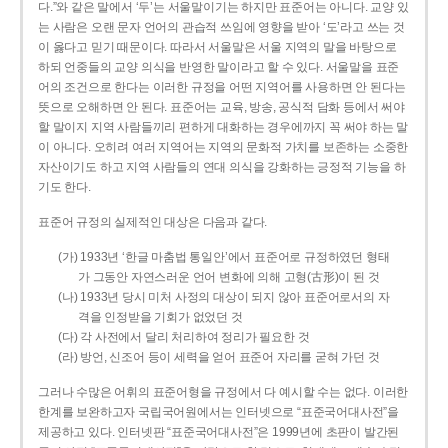
다.”와 같은 말에서 ‘두’는 서울말이기는 하지만 표준어는 아니다. 교양 있
는 사람은 오랜 문자 언어의 관습적 쓰임에 영향을 받아 ‘도’라고 쓰는 것
이 옳다고 믿기 때문이다. 따라서 서울말은 서울 지역의 말을 바탕으로
하되 언중들의 교양 의식을 반영한 말이라고 할 수 있다. 서울말을 표준
어의 조건으로 한다는 이러한 규정을 어떤 지역어를 사용하면 안 된다는
뜻으로 오해하면 안 된다. 표준어는 교육, 방송, 공식적 담화 등에서 써야
할 말이지 지역 사람들끼리 편하게 대화하는 경우에까지 꼭 써야 하는 말
이 아니다. 오히려 여러 지역어는 지역의 문화적 가치를 보존하는 소중한
자산이기도 하고 지역 사람들의 연대 의식을 강화하는 긍정적 기능을 하
기도 한다.
표준어 규정의 실제적인 대상은 다음과 같다.
(가) 1933년 ‘한글 마춤법 통일안’에서 표준어로 규정하였던 형태
가 그동안 자연스러운 언어 변화에 의해 고형(古形)이 된 것
(나) 1933년 당시 미처 사정의 대상이 되지 않아 표준어로서의 자
격을 인정받을 기회가 없었던 것
(다) 각 사전에서 달리 처리하여 정리가 필요한 것
(라) 방언, 신조어 등이 세력을 얻어 표준어 자리를 굳혀 가던 것
그러나 수많은 어휘의 표준어형을 규정에서 다 예시할 수는 없다. 이러한
한계를 보완하고자 국립국어원에서는 인터넷으로 “표준국어대사전”을
제공하고 있다. 인터넷판 “표준국어대사전”은 1999년에 초판이 발간된