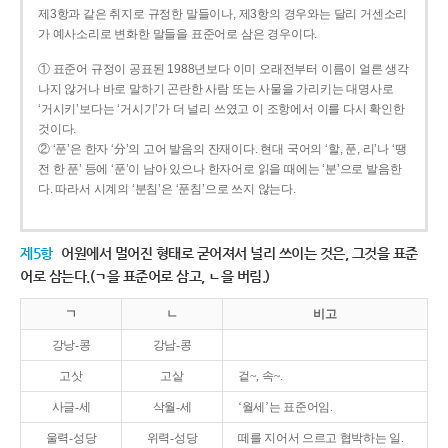
제3항과 같은 취지로 규정한 말들이나, 제3항의 경우와는 달리 거센소리
가 예사소리로 변화한 말들을 표준어로 삼은 경우이다.
① 표준어 규정이 공표된 1988년보다 이미 오래전부터 이름이 얼른 생각
나지 않거나 바로 말하기 곤란한 사람 또는 사물을 가리키는 대명사로
‘거시키’보다는 ‘거시기’가 더 널리 쓰였고 이 조항에서 이를 다시 확인한
것이다.
② ‘푼’은 한자 ‘分’의 고어 발음의 잔재이다. 현대 국어의 ‘할, 푼, 리’나 ‘땡
전 한 푼’ 등에 ‘푼’이 남아 있으나 한자어로 읽을 때에는 ‘분’으로 발음한
다. 따라서 시계의 ‘분침’은 ‘푼침’으로 쓰지 않는다.
제5항
어원에서 멀어진 형태로 굳어져서 널리 쓰이는 것은, 그것을 표준
어로 삼는다.(ㄱ을 표준어로 삼고, ㄴ을 버림.)
ㄱ
ㄴ
비고
강낭-콩
강남-콩
고삿
고샅
겉~, 속~.
사글-세
삭월-세
‘월세’는 표준어임.
울력-성당
위력-성당
떼를 지어서 으르고 협박하는 일.