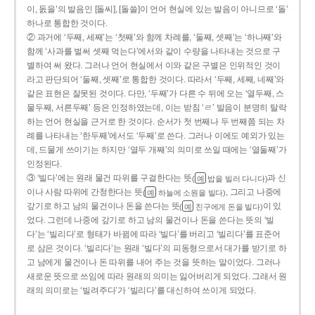
이, 돐을’의 발음인 [돌씨], [돌쓸]이 언어 현실에 있는 발음이 아니므로 ‘돌’
하나로 통합한 것이다.
② 과거에 ‘두째, 세째’는 ‘첫째’와 함께 차례를, ‘둘째, 셋째’는 ‘하나째’와
함께 ‘사과를 벌써 셋째 먹는다’에서와 같이 수량을 나타내는 것으로 구
별하여 써 왔다. 그러나 언어 현실에서 이와 같은 구별은 인위적인 것이
라고 판단되어 ‘둘째, 셋째’로 통합한 것이다. 따라서 ‘두째, 세째, 네째’와
같은 표현은 잘못된 것이다. 다만, ‘두째’가 다른 수 뒤에 오는 ‘열두째, 스
물두째, 서른두째’ 등은 인정하였는데, 이는 받침 ‘ㄹ’ 발음이 분명히 탈락
하는 언어 현실을 근거로 한 것이다. 순서가 첫 번째나 두 번째쯤 되는 차
례를 나타내는 ‘한두째’에서도 ‘두째’로 쓴다. 그러나 이에도 예외가 있는
데, 드물게 쓰이기는 하지만 ‘열두 개째’의 의미로 쓰일 때에는 ‘열둘째’가
인정된다.
③ ‘빌다’에는 원래 물건 따위를 구걸한다는 뜻
과 신
(
밥을 빌러 다니다)
예
이나 사람 따위에 간청한다는 뜻
, 그리고 나중에
(
하늘에 소원을 빌다)
예
갚기로 하고 남의 물건이나 돈을 쓴다는 뜻
이 있
(
친구에게 돈을 빌다)
예
었다. 그런데 나중에 갚기로 하고 남의 물건이나 돈을 쓴다는 뜻의 ‘빌
다’는 ‘빌리다’로 형태가 바뀜에 따라 ‘빌다’를 버리고 ‘빌리다’를 표준어
로 삼은 것이다. ‘빌리다’는 원래 ‘빌다’의 피동형으로서 대가를 받기로 하
고 남에게 물건이나 돈 따위를 내어 주는 것을 뜻하는 말이었다. 그러나
새로운 뜻으로 쓰임에 따라 원래의 의미는 잃어버리게 되었다. 그래서 원
래의 의미로는 ‘빌려주다’가 ‘빌리다’를 대신하여 쓰이게 되었다.