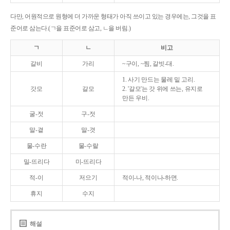
다만, 어원적으로 원형에 더 가까운 형태가 아직 쓰이고 있는 경우에는, 그것을 표
준어로 삼는다.(ㄱ을 표준어로 삼고, ㄴ을 버림.)
ㄱ
ㄴ
비고
갈비
가리
~구이, ~찜, 갈빗-대.
1. 사기 만드는 물레 밑 고리.
갓모
갈모
2. '갈모'는 갓 위에 쓰는, 유지로
만든 우비.
굴-젓
구-젓
말-곁
말-겻
물-수란
물-수랄
밀-뜨리다
미-뜨리다
적-이
저으기
적이-나, 적이나-하면.
휴지
수지
해설