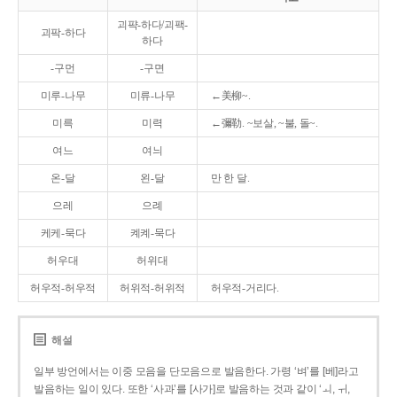
괴퍅-하다/괴팩-
괴팍-하다
하다
-구먼
-구면
미루-나무
미류-나무
←美柳~.
미륵
미력
←彌勒. ~보살, ~불, 돌~.
여느
여늬
온-달
왼-달
만 한 달.
으레
으례
케케-묵다
켸켸-묵다
허우대
허위대
허우적-허우적
허위적-허위적
허우적-거리다.
해설
일부 방언에서는 이중 모음을 단모음으로 발음한다. 가령 ‘벼’를 [베]라고
발음하는 일이 있다. 또한 ‘사과’를 [사가]로 발음하는 것과 같이 ‘ㅚ, ㅟ,