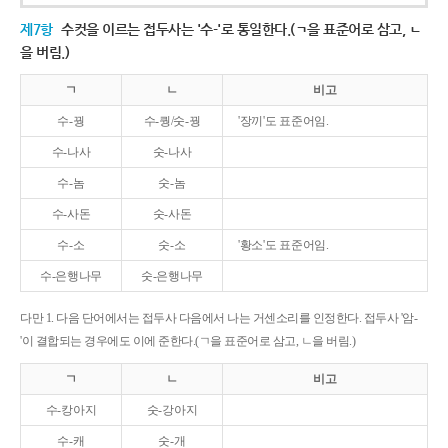
제7항
수컷을 이르는 접두사는 '수-'로 통일한다.(ㄱ을 표준어로 삼고, ㄴ
을 버림.)
ㄱ
ㄴ
비고
수-꿩
수-퀑/숫-꿩
'장끼'도 표준어임.
수-나사
숫-나사
수-놈
숫-놈
수-사돈
숫-사돈
수-소
숫-소
'황소'도 표준어임.
수-은행나무
숫-은행나무
다만 1. 다음 단어에서는 접두사 다음에서 나는 거센소리를 인정한다. 접두사 '암-
'이 결합되는 경우에도 이에 준한다.(ㄱ을 표준어로 삼고, ㄴ을 버림.)
ㄱ
ㄴ
비고
수-캉아지
숫-강아지
수-캐
숫-개