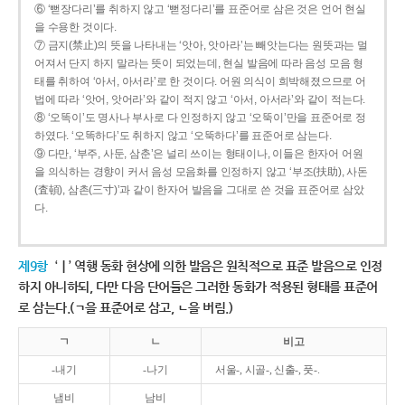
⑥ ‘뻗장다리’를 취하지 않고 ‘뻗정다리’를 표준어로 삼은 것은 언어 현실
을 수용한 것이다.
⑦ 금지(禁止)의 뜻을 나타내는 ‘앗아, 앗아라’는 빼앗는다는 원뜻과는 멀
어져서 단지 하지 말라는 뜻이 되었는데, 현실 발음에 따라 음성 모음 형
태를 취하여 ‘아서, 아서라’로 한 것이다. 어원 의식이 희박해졌으므로 어
법에 따라 ‘앗어, 앗어라’와 같이 적지 않고 ‘아서, 아서라’와 같이 적는다.
⑧ ‘오똑이’도 명사나 부사로 다 인정하지 않고 ‘오뚝이’만을 표준어로 정
하였다. ‘오똑하다’도 취하지 않고 ‘오뚝하다’를 표준어로 삼는다.
⑨ 다만, ‘부주, 사둔, 삼춘’은 널리 쓰이는 형태이나, 이들은 한자어 어원
을 의식하는 경향이 커서 음성 모음화를 인정하지 않고 ‘부조(扶助), 사돈
(査頓), 삼촌(三寸)’과 같이 한자어 발음을 그대로 쓴 것을 표준어로 삼았
다.
제9항
‘ㅣ’ 역행 동화 현상에 의한 발음은 원칙적으로 표준 발음으로 인정
하지 아니하되, 다만 다음 단어들은 그러한 동화가 적용된 형태를 표준어
로 삼는다.(ㄱ을 표준어로 삼고, ㄴ을 버림.)
ㄱ
ㄴ
비고
-내기
-나기
서울-, 시골-, 신출-, 풋-.
냄비
남비