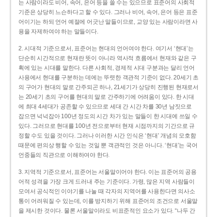
는 사람이라도 비어, 속어, 은어 등을 쓸 수는 있으므로 표준어의 사회적
기준은 상당히 느슨하다고 할 수 있다. 그러나 비어, 속어, 은어 등은 표준
어이기는 하되 언어 예절에 어긋난 말들이므로, 교양 있는 사람이라면 사
용을 자제하여야 하는 말들이다.
2. 시대적 기준으로서, 표준어는 현대의 언어여야 한다. 여기서 ‘현대’는
단순히 시간적으로 현재란 뜻이 아니라 역사적 흐름에서 현재와 같은 구
획에 있는 시대를 말한다. 다른 사회적, 경제적 시대 구분과는 달리 언어
사용에서 현대를 구분하는 데에는 뚜렷한 객관적 기준이 없다. 20세기 초
의 구어가 현대의 말로 간주되곤 하나, 21세기가 상당히 진행된 현재로서
는 20세기 초의 구어를 현대의 말로 간주하기에 어려움이 있다. 한 시대
에 최대 4세대가 공존할 수 있으므로 세대 간 시간 차를 30년 남짓으로
잡으면 넉넉잡아 100년 정도의 시간 차가 있는 말들이 한 시대에 쓰일 수
있다. 그러므로 현대를 100년 전으로부터 현재 시점까지의 기간으로 규
정할 수도 있을 것이다. 그러나 이러한 시간 인식은 ‘현대’ 개념의 모호함
때문에 편의상 행할 수 있는 것일 뿐 객관적인 것은 아니다. ‘현대’는 국어
언중들의 직관으로 이해하여야 한다.
3. 지역적 기준으로서, 표준어는 서울말이어야 한다. 이는 표준어의 공용
어적 성격을 가장 크게 드러내 주는 기준이다. 가령, 많은 지역 사람들이
모여서 공식적인 이야기를 나눌 때 각자의 지역어를 사용한다면 의사소
통이 어려워질 수 있는데, 이를 방지하기 위해 표준어의 조건으로 서울말
을 제시한 것이다. 물론 서울말이라도 비표준적인 요소가 있다. “나두 간