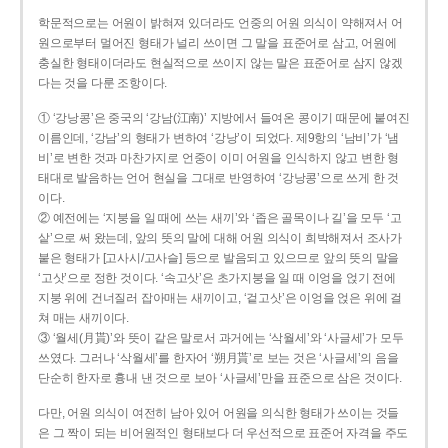
학문적으로는 어원이 밝혀져 있더라도 언중의 어원 의식이 약해져서 어
원으로부터 멀어진 형태가 널리 쓰이면 그 말을 표준어로 삼고, 어원에
충실한 형태이더라도 현실적으로 쓰이지 않는 말은 표준어로 삼지 않겠
다는 것을 다룬 조항이다.
① ‘강낭콩’은 중국의 ‘강남(江南)’ 지방에서 들여온 콩이기 때문에 붙여진
이름인데, ‘강남’의 형태가 변하여 ‘강낭’이 되었다. 제9항의 ‘남비’가 ‘냄
비’로 변한 것과 마찬가지로 언중이 이미 어원을 인식하지 않고 변한 형
태대로 발음하는 언어 현실을 그대로 반영하여 ‘강낭콩’으로 쓰게 한 것
이다.
② 예전에는 ‘지붕을 일 때에 쓰는 새끼’와 ‘좁은 골목이나 길’을 모두 ‘고
샅’으로 써 왔는데, 앞의 뜻의 말에 대해 어원 의식이 희박해져서 조사가
붙은 형태가 [고사시/고사슬] 등으로 발음되고 있으므로 앞의 뜻의 말을
‘고삿’으로 정한 것이다. ‘속고삿’은 초가지붕을 일 때 이엉을 얹기 전에
지붕 위에 건너질러 잡아매는 새끼이고, ‘겉고삿’은 이엉을 얹은 위에 걸
쳐 매는 새끼이다.
③ ‘월세(月貰)’와 뜻이 같은 말로서 과거에는 ‘삭월세’와 ‘사글세’가 모두
쓰였다. 그러나 ‘삭월세’를 한자어 ‘朔月貰’로 보는 것은 ‘사글세’의 음을
단순히 한자로 흉내 낸 것으로 보아 ‘사글세’만을 표준으로 삼은 것이다.
다만, 어원 의식이 여전히 남아 있어 어원을 의식한 형태가 쓰이는 것들
은 그 짝이 되는 비어원적인 형태보다 더 우선적으로 표준어 자격을 주도