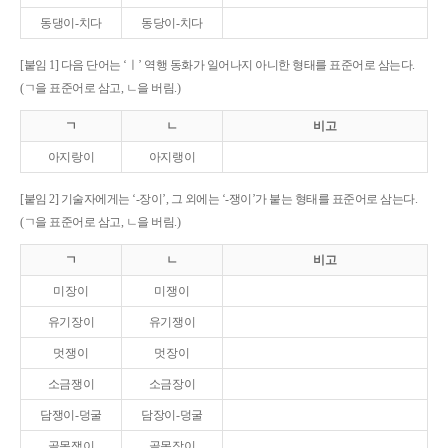
동댕이-치다
동당이-치다
[붙임 1] 다음 단어는 ‘ㅣ’ 역행 동화가 일어나지 아니한 형태를 표준어로 삼는다.
(ㄱ을 표준어로 삼고, ㄴ을 버림.)
ㄱ
ㄴ
비고
아지랑이
아지랭이
[붙임 2] 기술자에게는 ‘-장이’, 그 외에는 ‘-쟁이’가 붙는 형태를 표준어로 삼는다.
(ㄱ을 표준어로 삼고, ㄴ을 버림.)
ㄱ
ㄴ
비고
미장이
미쟁이
유기장이
유기쟁이
멋쟁이
멋장이
소금쟁이
소금장이
담쟁이-덩굴
담장이-덩굴
골목쟁이
골목장이