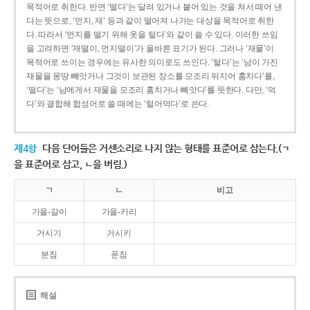
목적어로 취한다. 반면 ‘떨다’는 달려 있거나 붙어 있는 것을 쳐서 떼어 낸
다는 뜻으로, ‘먼지, 재’ 등과 같이 떨어져 나가는 대상을 목적어로 취한
다. 따라서 ‘먼지를 떨기 위해 옷을 털다’와 같이 쓸 수 있다. 이러한 쓰임
을 고려하면 ‘재떨이, 먼지떨이’가 올바른 표기가 된다. 그러나 ‘재물’이
목적어로 쓰이는 경우에는 유사한 의미로도 쓰인다. ‘털다’는 ‘남이 가진
재물을 몽땅 빼앗거나 그것이 보관된 장소를 모조리 뒤지어 훔치다’를,
‘떨다’는 ‘남에게서 재물을 모조리 훔치거나 빼앗다’를 뜻한다. 다만, ‘먹
다’와 결합해 합성어로 쓸 때에는 ‘털어먹다’로 쓴다.
제4항
다음 단어들은 거센소리로 나지 않는 형태를 표준어로 삼는다.(ㄱ
을 표준어로 삼고, ㄴ을 버림.)
ㄱ
ㄴ
비고
가을-갈이
가을-카리
거시기
거시키
분침
푼침
해설