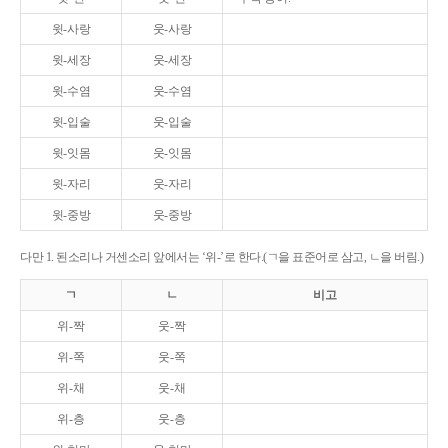
윗-사랑
웃-사랑
윗-세장
웃-세장
윗-수염
웃-수염
윗-입술
웃-입술
윗-잇몸
웃-잇몸
윗-자리
웃-자리
윗-중방
웃-중방
다만 1. 된소리나 거센소리 앞에서는 ‘위-’로 한다.(ㄱ을 표준어로 삼고, ㄴ을 버림.)
ㄱ
ㄴ
비고
위-짝
웃-짝
위-쪽
웃-쪽
위-채
웃-채
위-층
웃-층