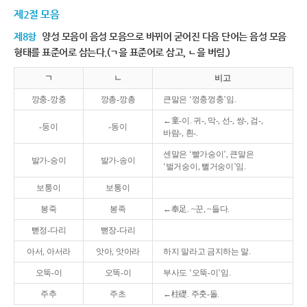
제2절 모음
제8항
양성 모음이 음성 모음으로 바뀌어 굳어진 다음 단어는 음성 모음
형태를 표준어로 삼는다.(ㄱ을 표준어로 삼고, ㄴ을 버림.)
ㄱ
ㄴ
비고
깡충-깡충
깡총-깡총
큰말은 ‘껑충껑충’임.
←童-이. 귀-, 막-, 선-, 쌍-, 검-,
-둥이
-동이
바람-, 흰-.
센말은 ‘빨가숭이’, 큰말은
발가-숭이
발가-송이
‘벌거숭이, 뻘거숭이’임.
보퉁이
보통이
봉죽
봉족
←奉足. ~꾼, ~들다.
뻗정-다리
뻗장-다리
아서, 아서라
앗아, 앗아라
하지 말라고 금지하는 말.
오뚝-이
오똑-이
부사도 ‘오뚝-이’임.
주추
주초
←柱礎. 주춧-돌.