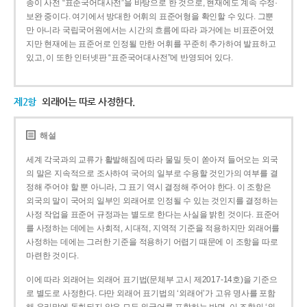
종이 사전 “표준국어대사전”을 바탕으로 한 것으로, 현재에도 계속 수정·
보완 중이다. 여기에서 방대한 어휘의 표준어형을 확인할 수 있다. 그뿐
만 아니라 국립국어원에서는 시간의 흐름에 따라 과거에는 비표준어였
지만 현재에는 표준어로 인정될 만한 어휘를 꾸준히 추가하여 발표하고
있고, 이 또한 인터넷판 “표준국어대사전”에 반영되어 있다.
제2항
외래어는 따로 사정한다.
해설
세계 각국과의 교류가 활발해짐에 따라 물밀 듯이 쏟아져 들어오는 외국
의 말은 지속적으로 조사하여 국어의 일부로 수용할 것인가의 여부를 결
정해 주어야 할 뿐 아니라, 그 표기 역시 결정해 주어야 한다. 이 조항은
외국의 말이 국어의 일부인 외래어로 인정될 수 있는 것인지를 결정하는
사정 작업을 표준어 규정과는 별도로 한다는 사실을 밝힌 것이다. 표준어
를 사정하는 데에는 사회적, 시대적, 지역적 기준을 적용하지만 외래어를
사정하는 데에는 그러한 기준을 적용하기 어렵기 때문에 이 조항을 따로
마련한 것이다.
이에 따라 외래어는 외래어 표기법(문체부 고시 제2017-14호)을 기준으
로 별도로 사정한다. 다만 외래어 표기법의 ‘외래어’가 고유 명사를 포함