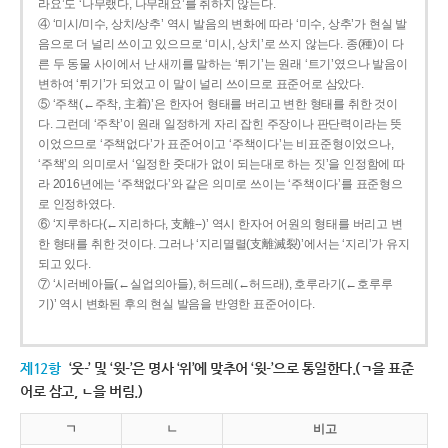
라요’도 ‘나무랬다, 나무래요’를 취하지 않는다.
④ ‘미시/미수, 상치/상추’ 역시 발음의 변화에 따라 ‘미수, 상추’가 현실 발
음으로 더 널리 쓰이고 있으므로 ‘미시, 상치’로 쓰지 않는다. 종(種)이 다
른 두 동물 사이에서 난 새끼를 말하는 ‘튀기’는 원래 ‘트기’였으나 발음이
변하여 ‘튀기’가 되었고 이 말이 널리 쓰이므로 표준어로 삼았다.
⑤ ‘주책(←주착, 主着)’은 한자어 형태를 버리고 변한 형태를 취한 것이
다. 그런데 ‘주착’이 원래 일정하게 자리 잡힌 주장이나 판단력이라는 뜻
이었으므로 ‘주책없다’가 표준어이고 ‘주책이다’는 비표준형이었으나,
‘주책’의 의미로서 ‘일정한 줏대가 없이 되는대로 하는 짓’을 인정함에 따
라 2016년에는 ‘주책없다’와 같은 의미로 쓰이는 ‘주책이다’를 표준형으
로 인정하였다.
⑥ ‘지루하다(←지리하다, 支離--)’ 역시 한자어 어원의 형태를 버리고 변
한 형태를 취한 것이다. 그러나 ‘지리멸렬(支離滅裂)’에서는 ‘지리’가 유지
되고 있다.
⑦ ‘시러베아들(←실업의아들), 허드레(←허드래), 호루라기(←호루루
기)’ 역시 변화된 후의 현실 발음을 반영한 표준어이다.
제12항
‘웃-’ 및 ‘윗-’은 명사 ‘위’에 맞추어 ‘윗-’으로 통일한다.(ㄱ을 표준
어로 삼고, ㄴ을 버림.)
ㄱ
ㄴ
비고