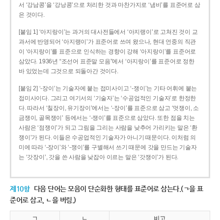
서 ‘강남콩’을 ‘강낭콩’으로 처리한 것과 마찬가지로 ‘냄비’를 표준어로 삼
은 것이다.
[붙임 1] ‘아지랑이’는 과거의 대사전들에서 ‘아지랭이’로 고쳐진 것이 교
과서에 반영되어 ‘아지랭이’가 표준어로 쓰여 왔으나, 현대 언중의 직관
이 ‘아지랑이’를 표준으로 인식하는 경향이 강해 ‘아지랑이’를 표준어로
삼았다. 1936년 “조선어 표준말 모음”에서 ‘아지랑이’를 표준어로 정한
바 있었는데 그것으로 되돌아간 것이다.
[붙임 2] ‘-장이’는 기술자에 붙는 접미사이고 ‘-쟁이’는 기타 어휘에 붙는
접미사이다. 그리고 여기서의 ‘기술자’는 ‘수공업적인 기술자’로 한정한
다. 따라서 ‘칠장이, 유기장이’에서는 ‘-장이’를 표준으로 삼고 ‘멋쟁이, 소
금쟁이, 골목쟁이’ 등에서는 ‘-쟁이’를 표준으로 삼았다. 또한 점을 치는
사람은 ‘점쟁이’가 되고 그림을 그리는 사람을 낮추어 가리키는 말은 ‘환
쟁이’가 된다. 이들은 수공업적인 기술자가 아니기 때문이다. 이처럼 의
미에 따라 ‘-장이’와 ‘-쟁이’를 구별해서 쓰기 때문에 갓을 만드는 기술자
는 ‘갓장이’, 갓을 쓴 사람을 낮잡아 이르는 말은 ‘갓쟁이’가 된다.
제10항
다음 단어는 모음이 단순화한 형태를 표준어로 삼는다.(ㄱ을 표
준어로 삼고, ㄴ을 버림.)
ㄱ
ㄴ
비고