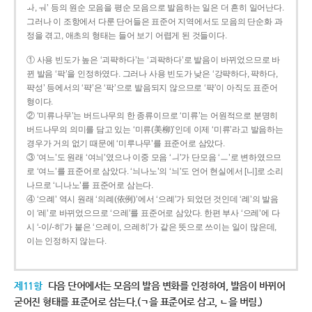
ㅘ, ㅝ’ 등의 원순 모음을 평순 모음으로 발음하는 일은 더 흔히 일어난다.
그러나 이 조항에서 다룬 단어들은 표준어 지역에서도 모음의 단순화 과
정을 겪고, 애초의 형태는 들어 보기 어렵게 된 것들이다.
① 사용 빈도가 높은 ‘괴퍅하다’는 ‘괴팍하다’로 발음이 바뀌었으므로 바
뀐 발음 ‘팍’을 인정하였다. 그러나 사용 빈도가 낮은 ‘강퍅하다, 퍅하다,
퍅성’ 등에서의 ‘퍅’은 ‘팍’으로 발음되지 않으므로 ‘퍅’이 아직도 표준어
형이다.
② ‘미류나무’는 버드나무의 한 종류이므로 ‘미류’는 어원적으로 분명히
버드나무의 의미를 담고 있는 ‘미류(美柳)’인데 이제 ‘미류’라고 발음하는
경우가 거의 없기 때문에 ‘미루나무’를 표준어로 삼았다.
③ ‘여느’도 원래 ‘여늬’였으나 이중 모음 ‘ㅢ’가 단모음 ‘ㅡ’로 변하였으므
로 ‘여느’를 표준어로 삼았다. ‘늬나노’의 ‘늬’도 언어 현실에서 [니]로 소리
나므로 ‘니나노’를 표준어로 삼는다.
④ ‘으례’ 역시 원래 ‘의례(依例)’에서 ‘으례’가 되었던 것인데 ‘례’의 발음
이 ‘레’로 바뀌었으므로 ‘으레’를 표준어로 삼았다. 한편 부사 ‘으레’에 다
시 ‘-이/-히’가 붙은 ‘으레이, 으레히’가 같은 뜻으로 쓰이는 일이 많은데,
이는 인정하지 않는다.
제11항
다음 단어에서는 모음의 발음 변화를 인정하여, 발음이 바뀌어
굳어진 형태를 표준어로 삼는다.(ㄱ을 표준어로 삼고, ㄴ을 버림.)