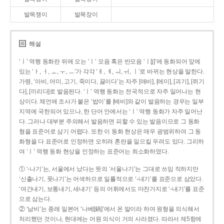
발목쟁이
발목장이
해설
‘ㅣ’ 역행 동화란 뒤에 오는 ‘ㅣ’ 모음 혹은 반모음 ‘ㅣ[j]’에 동화되어 앞에
있는 ‘ㅏ, ㅓ, ㅗ, ㅜ, ㅡ’가 각각 ‘ㅐ, ㅔ, ㅚ, ㅟ, ㅣ’로 바뀌는 현상을 말한다.
가령, ‘아비, 어미, 고기, 죽이다, 끓이다’는 자주 [애비], [에미], [괴기], [쥐기
다], [끼리다]로 발음된다. ‘ㅣ’ 역행 동화는 전국적으로 자주 일어나는 현
상이다. 체언에 조사가 붙은 ‘밥이’를 [배비]와 같이 발음하는 경우는 일부
지역에 국한되어 있으나, 한 단어 안에서는 ‘ㅣ’ 역행 동화가 자주 일어난
다. 그러나 대부분 주의해서 발음하면 피할 수 있는 발음이므로 그 동화
형을 표준어로 삼기 어렵다. 또한 이 동화 현상은 매우 광범위하여 그 동
화형을 다 표준어로 인정하면 오히려 혼란을 일으킬 우려도 있다. 그리하
여 ‘ㅣ’ 역행 동화 현상을 인정하는 표준어는 최소화하였다.
① ‘-나기’는, 서울에서 났다는 뜻의 ‘서울나기’는 그대로 쓰임 직하지만
‘신출나기, 풋나기’는 어색하므로 일률적으로 ‘-내기’를 표준으로 삼았다.
‘여간내기, 보통내기, 새내기’ 등의 어휘에서도 마찬가지로 ‘-내기’를 표준
으로 삼는다.
② ‘남비’는 종래 일본어 ‘나베[鍋]’에서 온 말이라 하여 원형을 의식해서
처리했던 것이나, 현대에는 어원 의식이 거의 사라졌다. 따라서 제5항에