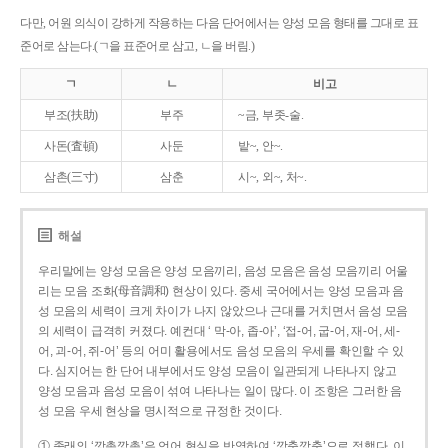
다만, 어원 의식이 강하게 작용하는 다음 단어에서는 양성 모음 형태를 그대로 표
준어로 삼는다.(ㄱ을 표준어로 삼고, ㄴ을 버림.)
ㄱ
ㄴ
비고
부조(扶助)
부주
~금, 부좃-술.
사돈(査頓)
사둔
밭~, 안~.
삼촌(三寸)
삼춘
시~, 외~, 처~.
해설
우리말에는 양성 모음은 양성 모음끼리, 음성 모음은 음성 모음끼리 어울
리는 모음 조화(母音調和) 현상이 있다. 중세 국어에서는 양성 모음과 음
성 모음의 세력이 크게 차이가 나지 않았으나 근대를 거치면서 음성 모음
의 세력이 급격히 커졌다. 예컨대 ‘ 막-아, 좁-아’, ‘접-어, 굽-어, 재-어, 세-
어, 괴-어, 쥐-어’ 등의 어미 활용에서도 음성 모음의 우세를 확인할 수 있
다. 심지어는 한 단어 내부에서도 양성 모음이 일관되게 나타나지 않고
양성 모음과 음성 모음이 섞여 나타나는 일이 많다. 이 조항은 그러한 음
성 모음 우세 현상을 명시적으로 규정한 것이다.
① 종래의 ‘깡총깡총’은 언어 현실을 반영하여 ‘깡충깡충’으로 정했다. 이