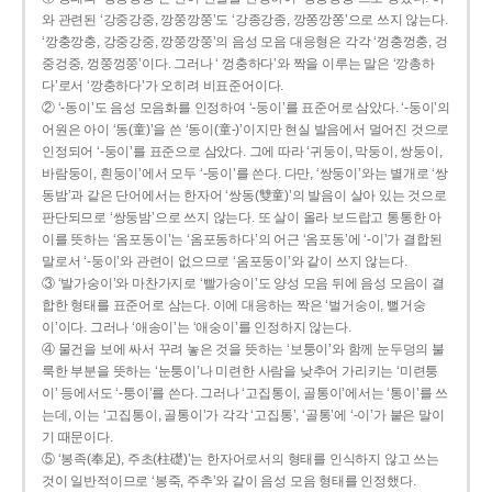
와 관련된 ‘강중강중, 깡쭝깡쭝’도 ‘강종강종, 깡쫑깡쫑’으로 쓰지 않는다.
‘깡충깡충, 강중강중, 깡쭝깡쭝’의 음성 모음 대응형은 각각 ‘껑충껑충, 겅
중겅중, 껑쭝껑쭝’이다. 그러나 ‘ 껑충하다’와 짝을 이루는 말은 ‘깡총하
다’로서 ‘깡충하다’가 오히려 비표준어이다.
② ‘-동이’도 음성 모음화를 인정하여 ‘-둥이’를 표준어로 삼았다. ‘-둥이’의
어원은 아이 ‘동(童)’을 쓴 ‘동이(童-)’이지만 현실 발음에서 멀어진 것으로
인정되어 ‘-둥이’를 표준으로 삼았다. 그에 따라 ‘귀둥이, 막둥이, 쌍둥이,
바람둥이, 흰둥이’에서 모두 ‘-둥이’를 쓴다. 다만, ‘쌍둥이’와는 별개로 ‘쌍
동밤’과 같은 단어에서는 한자어 ‘쌍동(雙童)’의 발음이 살아 있는 것으로
판단되므로 ‘쌍둥밤’으로 쓰지 않는다. 또 살이 올라 보드랍고 통통한 아
이를 뜻하는 ‘옴포동이’는 ‘옴포동하다’의 어근 ‘옴포동’에 ‘-이’가 결합된
말로서 ‘-둥이’와 관련이 없으므로 ‘옴포둥이’와 같이 쓰지 않는다.
③ ‘발가숭이’와 마찬가지로 ‘빨가숭이’도 양성 모음 뒤에 음성 모음이 결
합한 형태를 표준어로 삼는다. 이에 대응하는 짝은 ‘벌거숭이, 뻘거숭
이’이다. 그러나 ‘애송이’는 ‘애숭이’를 인정하지 않는다.
④ 물건을 보에 싸서 꾸려 놓은 것을 뜻하는 ‘보퉁이’와 함께 눈두덩의 불
룩한 부분을 뜻하는 ‘눈퉁이’나 미련한 사람을 낮추어 가리키는 ‘미련퉁
이’ 등에서도 ‘-퉁이’를 쓴다. 그러나 ‘고집통이, 골통이’에서는 ‘통이’를 쓰
는데, 이는 ‘고집통이, 골통이’가 각각 ‘고집통’, ‘골통’에 ‘-이’가 붙은 말이
기 때문이다.
⑤ ‘봉족(奉足), 주초(柱礎)’는 한자어로서의 형태를 인식하지 않고 쓰는
것이 일반적이므로 ‘봉죽, 주추’와 같이 음성 모음 형태를 인정했다.