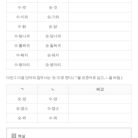
수-컷
숫-것
수-키와
숫-기와
수-탉
숫-닭
수-탕나귀
숫-당나귀
수-톨쩌귀
숫-돌쩌귀
수-퇘지
숫-돼지
수-평아리
숫-병아리
다만 2. 다음 단어의 접두사는 '숫-'으로 한다.(ㄱ을 표준어로 삼고, ㄴ을 버림.)
ㄱ
ㄴ
비고
숫-양
수-양
숫-염소
수-염소
숫-쥐
수-쥐
해설