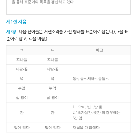
을 통해 표준어의 목록을 갱신하고 있다.
제1절 자음
제3항
다음 단어들은 거센소리를 가진 형태를 표준어로 삼는다.(ㄱ을 표
준어로 삼고, ㄴ을 버림.)
ㄱ
ㄴ
비고
끄나풀
끄나불
나팔-꽃
나발-꽃
녘
녁
동~, 들~, 새벽~, 동틀 ~.
부엌
부억
살-쾡이
삵-괭이
1. ~막이, 빈~, 방 한 ~.
칸
간
2. ‘초가삼간, 윗간’의 경우에는
‘간’임.
털어-먹다
떨어-먹다
재물을 다 없애다.