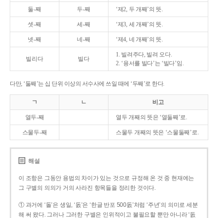
둘-째
두-째
‘제2, 두 개째’의 뜻.
셋-째
세-째
‘제3, 세 개째’의 뜻.
넷-째
네-째
‘제4, 네 개째’의 뜻.
1. 빌려주다, 빌려 오다.
빌리다
빌다
2. ‘용서를 빌다’는 ‘빌다’임.
다만, ‘둘째’는 십 단위 이상의 서수사에 쓰일 때에 ‘두째’로 한다.
ㄱ
ㄴ
비고
열두-째
열두 개째의 뜻은 ‘열둘째’로.
스물두-째
스물두 개째의 뜻은 ‘스물둘째’로.
해설
이 조항은 그동안 용법의 차이가 있는 것으로 규정해 온 것 중 현재에는
그 구별의 의의가 거의 사라진 항목들을 정리한 것이다.
① 과거에 ‘돌’은 생일, ‘돐’은 ‘한글 반포 500돐’처럼 ‘주년’의 의미로 세분
해 써 왔다. 그러나 그러한 구별은 인위적이고 불필요할 뿐만 아니라 ‘돐