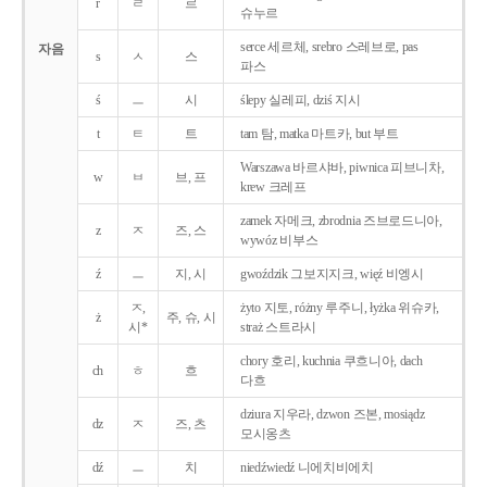
r
ㄹ
르
슈누르
serce 세르체, srebro 스레브로, pas
자음
s
ㅅ
스
파스
ś
ㅡ
시
ślepy 실레피, dziś 지시
t
ㅌ
트
tam 탐, matka 마트카, but 부트
Warszawa 바르샤바, piwnica 피브니차,
w
ㅂ
브, 프
krew 크레프
zamek 자메크, zbrodnia 즈브로드니아,
z
ㅈ
즈, 스
wywóz 비부스
ź
ㅡ
지, 시
gwoździk 그보지지크, więź 비엥시
ㅈ,
żyto 지토, różny 루주니, łyżka 위슈카,
ż
주, 슈, 시
시*
straż 스트라시
chory 호리, kuchnia 쿠흐니아, dach
ch
ㅎ
흐
다흐
dziura 지우라, dzwon 즈본, mosiądz
dz
ㅈ
즈, 츠
모시옹츠
dź
ㅡ
치
niedźwiedź 니에치비에치