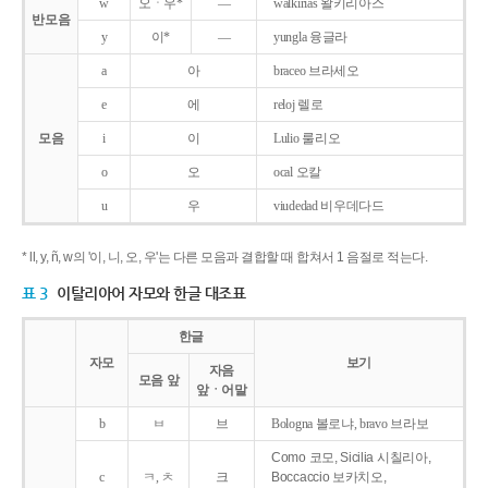
w
오ㆍ우*
―
walkirias 왈키리아스
반모음
y
이*
―
yungla 융글라
a
아
braceo 브라세오
e
에
reloj 렐로
모음
i
이
Lulio 룰리오
o
오
ocal 오칼
u
우
viudedad 비우데다드
* ll, y, ñ, w의 '이, 니, 오, 우'는 다른 모음과 결합할 때 합쳐서 1 음절로 적는다.
표 3
이탈리아어 자모와 한글 대조표
한글
자모
보기
자음
모음 앞
앞ㆍ어말
b
ㅂ
브
Bologna 볼로냐, bravo 브라보
Como 코모, Sicilia 시칠리아,
c
ㅋ, ㅊ
크
Boccaccio 보카치오,