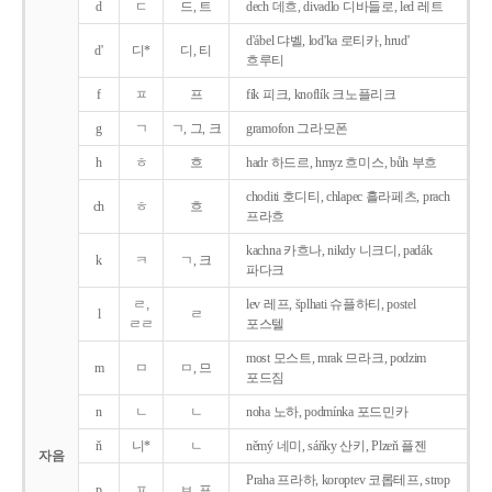
d
ㄷ
드, 트
dech 데흐, divadlo 디바들로, led 레트
d'ábel 댜벨, lod'ka 로티카, hrud'
d'
디*
디, 티
흐루티
f
ㅍ
프
fík 피크, knoflík 크노플리크
g
ㄱ
ㄱ, 그, 크
gramofon 그라모폰
h
ㅎ
흐
hadr 하드르, hmyz 흐미스, bůh 부흐
choditi 호디티, chlapec 흘라페츠, prach
ch
ㅎ
흐
프라흐
kachna 카흐나, nikdy 니크디, padák
k
ㅋ
ㄱ, 크
파다크
ㄹ,
lev 레프, šplhati 슈플하티, postel
l
ㄹ
ㄹㄹ
포스텔
most 모스트, mrak 므라크, podzim
m
ㅁ
ㅁ, 므
포드짐
n
ㄴ
ㄴ
noha 노하, podmínka 포드민카
ň
니*
ㄴ
němý 네미, sáňky 산키, Plzeň 플젠
자음
Praha 프라하, koroptev 코롭테프, strop
p
ㅍ
ㅂ, 프