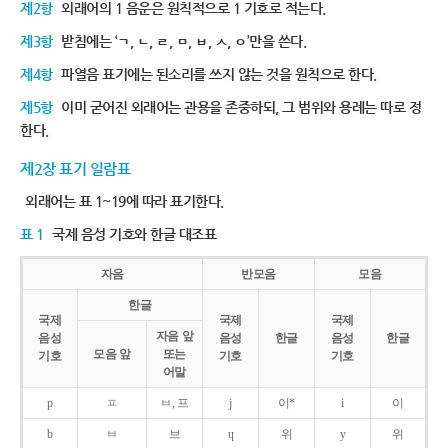
제2항
외래어의 1 음운은 원칙적으로 1 기호로 적는다.
제3항
받침에는 ‘ㄱ, ㄴ, ㄹ, ㅁ, ㅂ, ㅅ, ㅇ’만을 쓴다.
제4항
파열음 표기에는 된소리를 쓰지 않는 것을 원칙으로 한다.
제5항
이미 굳어진 외래어는 관용을 존중하되, 그 범위와 용례는 따로 정
한다.
제2장 표기 일람표
외래어는 표 1~19에 따라 표기한다.
표 1
국제 음성 기호와 한글 대조표
자음
반모음
모음
한글
국제
국제
국제
자음 앞
음성
음성
한글
음성
한글
모음 앞
또는
기호
기호
기호
어말
p
ㅍ
ㅂ, 프
j
이*
i
이
b
ㅂ
브
ɥ
위
y
위