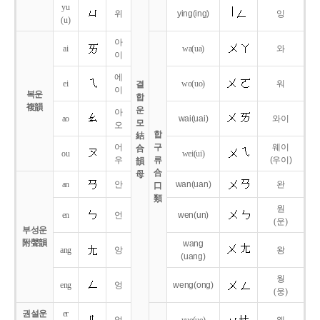
yu
위
ying
(ing)
잉
(u)
아
ai
wa
(ua)
와
이
에
ei
wo
(uo)
워
결
이
복운
합
複韻
운
아
ao
wai
(uai)
와이
모
오
합
結
어
구
웨이
合
ou
wei
(ui)
우
류
(우이)
韻
合
母
an
안
wan
(uan)
완
口
類
원
en
언
wen
(un)
(운)
부성운
附聲韻
wang
ang
앙
왕
(uang)
웡
eng
엉
weng
(ong)
(웅)
권설운
er