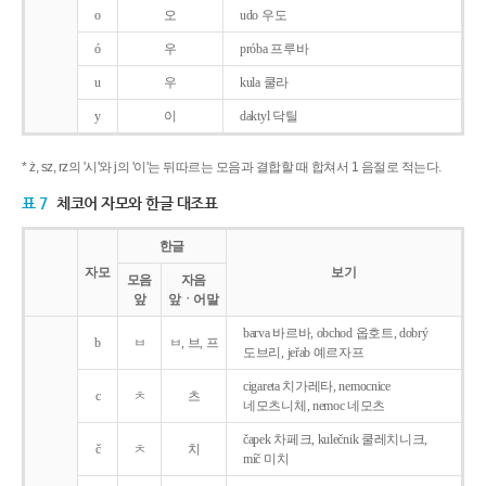
o
오
udo 우도
ó
우
próba 프루바
u
우
kula 쿨라
y
이
daktyl 닥틸
* ż, sz, rz의 '시'와 j의 '이'는 뒤따르는 모음과 결합할 때 합쳐서 1 음절로 적는다.
표 7
체코어 자모와 한글 대조표
한글
자모
보기
모음
자음
앞
앞ㆍ어말
barva 바르바, obchod 옵호트, dobrý
b
ㅂ
ㅂ, 브, 프
도브리, jeřab 예르자프
cigareta 치가레타, nemocnice
c
ㅊ
츠
네모츠니체, nemoc 네모츠
čapek 차페크, kulečnik 쿨레치니크,
č
ㅊ
치
míč 미치