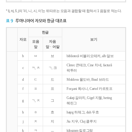
* lj, nj, š, j의 '리, 니, 시, 이'는 뒤따르는 모음과 결합할 때 합쳐서 1 음절로 적는다.
표 9
루마니아어 자모와 한글 대조표
한글
자모
보기
모음
자음
앞
앞ㆍ어말
b
ㅂ
브
bibliotecǎ 비블리오테커, alb 알브
Cîntec 큰테크, Cine 치네, facturǎ
c
ㅋ, ㅊ
ㄱ, 크
팍투러
d
ㄷ
드
Moldova 몰도바, Brad 브라드
f
ㅍ
프
Focşani 폭샤니, Cartof 카르토프
Galaţi 갈라치, Gigel 지젤, hering
g
ㄱ, ㅈ
그
헤린그
h
ㅎ
흐
haţeg 하체그, duh 두흐
j
ㅈ
지
Jiu 지우, Cluj 클루지
k
ㅋ
ㅡ
kilogram 킬로그람