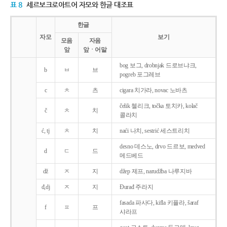
표 8
세르보크로아트어 자모와 한글 대조표
한글
자모
보기
모음
자음
앞
앞ㆍ어말
bog 보그, drobnjak 드로브냐크,
b
ㅂ
브
pogreb 포그레브
c
ㅊ
츠
cigara 치가라, novac 노바츠
čelik 첼리크, točka 토치카, kolač
č
ㅊ
치
콜라치
ć, tj
ㅊ
치
naći 나치, sestrić 세스트리치
desno 데스노, drvo 드르보, medved
d
ㄷ
드
메드베드
dž
ㅈ
지
džep 제프, narudžba 나루지바
đ,dj
ㅈ
지
Ðurađ 주라지
fasada 파사다, kifla 키플라, šaraf
f
ㅍ
프
샤라프