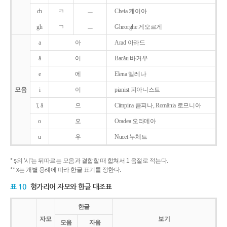
ch
ㅋ
ㅡ
Cheia 케이아
gh
ㄱ
ㅡ
Gheorghe 게오르게
a
아
Arad 아라드
ǎ
어
Bacǎu 바커우
e
에
Elena 엘레나
모음
i
이
pianist 피아니스트
î, â
으
Cîmpina 큼피나, România 로므니아
o
오
Oradea 오라데아
u
우
Nucet 누체트
* ş의 '시'는 뒤따르는 모음과 결합할 때 합쳐서 1 음절로 적는다.
** x는 개별 용례에 따라 한글 표기를 정한다.
표 10
헝가리어 자모와 한글 대조표
한글
자모
보기
모음
자음