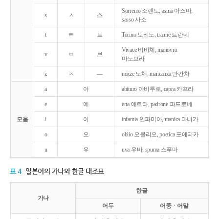
Sorrento 소렌토, asma 아스마,
s
ㅅ
스
sasso 사소
t
ㅌ
트
Torino 토리노, tranne 트란네
Vivace 비바체, manovra
v
ㅂ
브
마노브라
z
ㅊ
―
nozze 노체, mancanza 만칸차
a
아
abituro 아비투로, capra 카프라
e
에
erta 에르타, padrone 파드로네
모음
i
이
infamia 인파미아, manica 마니카
o
오
oblio 오블리오, poetica 포에티카
u
우
uva 우바, spuma 스푸마
표 4
일본어의 가나와 한글 대조표
한글
가나
어두
어중ㆍ어말