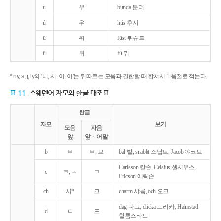
u
우
bunda 분더
ú
우
hús 후시
ü
위
füst 퓌슈트
ű
위
fű 퓌
* ny, s, j, ly의 ‘니, 시, 이, 이’는 뒤따르는 모음과 결합할 때 합쳐서 1 음절로 적는다.
표 11
스웨덴어 자모와 한글 대조표
한글
자모
보기
모음
자음
앞
앞ㆍ어말
b
ㅂ
ㅂ, 브
bal 발, snabbt 스납트, Jacob 야코브
Carlsson 칼손, Celsius 셀시우스,
c
ㅋ, ㅅ
ㄱ
Ericson 에릭손
ch
시*
크
charm 샤름, och 오크
dag 다그, dricka 드리카, Halmstad
d
ㄷ
드
할름스타드