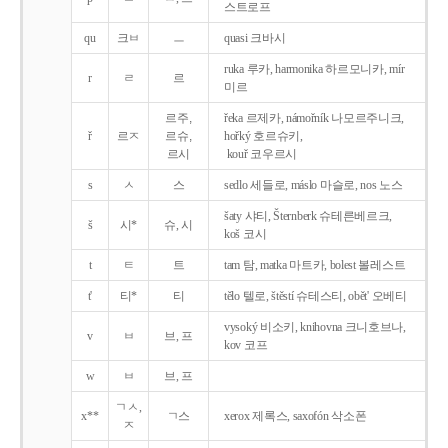
스트로프
qu
크ㅂ
ㅡ
quasi 크바시
ruka 루카, harmonika 하르모니카, mír
r
ㄹ
르
미르
르주,
řeka 르제카, námořník 나모르주니크,
ř
르ㅈ
르슈,
hořký 호르슈키,
르시
kouř 코우르시
s
ㅅ
스
sedlo 세들로, máslo 마슬로, nos 노스
šaty 샤티, Šternberk 슈테른베르크,
š
시*
슈, 시
koš 코시
t
ㅌ
트
tam 탐, matka 마트카, bolest 볼레스트
t'
티*
티
tělo 텔로, štěstí 슈테스티, obět' 오베티
vysoký 비소키, knihovna 크니호브나,
v
ㅂ
브, 프
kov 코프
w
ㅂ
브, 프
ㄱㅅ,
x**
ㄱ스
xerox 제록스, saxofón 삭소폰
ㅈ