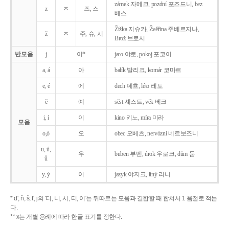
zámek 자메크, pozdní 포즈드니, bez
z
ㅈ
즈, 스
베스
Žižka 지슈카, Žvěřina 주베르지나,
ž
ㅈ
주, 슈, 시
Brož 브로시
반모음
j
이*
jaro 야로, pokoj 포코이
a, á
아
balík 발리크, komár 코마르
e, é
에
dech 데흐, léto 레토
ě
예
sěst 셰스트, věk 베크
i, í
이
kino 키노, míra 미라
모음
o,ó
오
obec 오베츠, nervózni 네르보즈니
u, ú,
우
buben 부벤, úrok 우로크, dům 둠
ů
y, ý
이
jazyk
야지크, líný 리니
* d', ň, š, t', j의 '디, 니, 시, 티, 이'는 뒤따르는 모음과 결합할 때 합쳐서 1 음절로 적는
다.
** x는 개별 용례에 따라 한글 표기를 정한다.