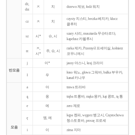
dż,
ㅈ
치
drzewo 제보, łodż 워치
drz
czysty 치스티, beczka 베치카, klucz
cz
ㅊ
치
클루치
szary 샤리, musztarda 무슈타르다,
sz
시*
슈, 시
kapelusz 카펠루시
ㅈ,
rzeka 제카, Przemyśl 프셰미실, kołnierz
rz
주, 슈, 시
시*
코우니에시
j
이*
jasny 야스니, kraj 크라이
반모음
łono 워노, głowa 그워바, bułka 부우카,
ł
우
kanał 카나우
a
아
trawa 트라바
ą̨
옹
trąba 트롱바, mąka 몽카, kąt 콩트, tą 통
e
에
zero 제로
kępa 켕파, węgorz 벵고시, Częstochowa
ę
엥, 에
쳉스토호바, proszę 프로셰
모음
i
이
zima 지마