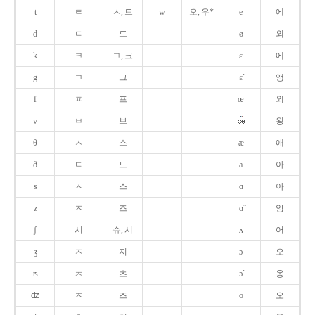
t
ㅌ
ㅅ, 트
w
오, 우*
e
에
d
ㄷ
드
ø
외
k
ㅋ
ㄱ, 크
ɛ
에
g
ㄱ
그
ɛ̃
앵
f
ㅍ
프
œ
외
v
ㅂ
브
욍
θ
ㅅ
스
æ
애
ð
ㄷ
드
a
아
s
ㅅ
스
ɑ
아
z
ㅈ
즈
ɑ̃
앙
ʃ
시
슈, 시
ʌ
어
ʒ
ㅈ
지
ɔ
오
ʦ
ㅊ
츠
ɔ̃
옹
ʣ
ㅈ
즈
o
오