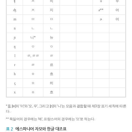
ʧ
ㅊ
치
u
우
ʤ
ㅈ
지
ə**
어
m
ㅁ
ㅁ
ɚ
어
n
ㄴ
ㄴ
ɲ
니*
뉴
ŋ
ㅇ
ㅇ
l
ㄹ, ㄹㄹ
ㄹ
r
ㄹ
르
h
ㅎ
흐
ç
ㅎ
히
x
ㅎ
흐
* [j], [w]의 '이'와 '오, 우', 그리고 [ɲ]의 '니'는 모음과 결합할 때 제3장 표기 세칙에 따른
다.
** 독일어의 경우에는 '에', 프랑스어의 경우에는 '으'로 적는다.
표 2
에스파냐어 자모와 한글 대조표