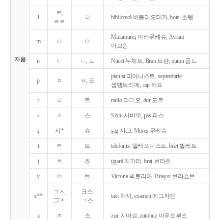
ㄹ,
l
ㄹ
bibliotecǎ 비블리오테커, hotel 호텔
ㄹㄹ
Maramureş 마라무레슈, Avram
m
ㅁ
ㅁ
아브람
자음
n
ㄴ
ㄴ, 느
Nucet 누체트, Bran 브란, pumn 품느
pianist 피아니스트, septembrie
p
ㅍ
ㅂ, 프
셉템브리에, cap 카프
r
ㄹ
르
radio 라디오, dor 도르
s
ㅅ
스
Sibiu 시비우, pas 파스
ş
시*
슈
şag 샤그, Mureş 무레슈
t
ㅌ
트
telefonist 텔레포니스트, bilet 빌레트
ţ
ㅊ
츠
ţigarǎ 치가러, braţ 브라츠
v
ㅂ
브
Victoria 빅토리아, Braşov 브라쇼브
ㄱㅅ,
크스,
x**
taxi 탁시, examen 에그자멘
그ㅈ
ㄱ스
z
ㅈ
즈
ziar 지아르, autobuz 아우토부즈