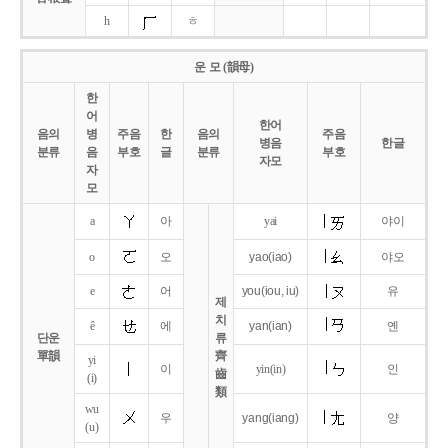
h
ㅎ
운 모 (韻母)
한
어
한어
음의
병
주음
한
음의
주음
병음
한글
분류
음
부호
글
분류
부호
자모
자
모
a
아
yai
야이
o
오
yao
(iao)
야오
e
어
you
(iou,
iu)
유
제
치
ê
에
yan
(ian)
옌
단운
류
單韻
齊
yi
이
yin(in)
인
齒
(i)
類
wu
우
yang
(iang)
양
(u)