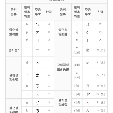
한어
한어
음의
주음
음의
주음
병음
한글
병음
한글
분류
부호
분류
부호
자모
자모
b
ㅂ
j
ㅈ
중순성
설면성
p
ㅍ
q
ㅊ
重脣聲
舌面聲
m
ㅁ
x
ㅅ
zh
순치성*
f
ㅍ
ㅈ [즈]
[zhi]
ch
d
ㄷ
ㅊ [츠]
교설첨성
[chi]
翹舌尖聲
sh
t
ㅌ
ㅅ [스]
설첨성
[shi]
舌尖聲
ㄖ
n
ㄴ
r [ri]
ㄹ [르]
l
ㄹ
z [zi]
ㅉ [쯔]
설치성
g
ㄱ
c [ci]
ㅊ [츠]
舌齒聲
설근성
k
ㅋ
s [si]
ㅆ [쓰]
舌根聲