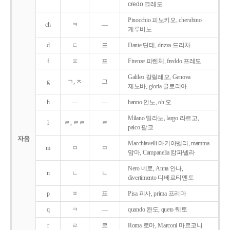
credo 크레도
Pinocchio 피노키오, cherubino
ch
ㅋ
―
케루비노
d
ㄷ
드
Dante 단테, drizza 드리차
f
ㅍ
프
Firenze 피렌체, freddo 프레도
Galileo 갈릴레오, Genova
g
ㄱ, ㅈ
그
제노바, gloria 글로리아
h
―
―
hanno 안노, oh 오
Milano 밀라노, largo 라르고,
l
ㄹ, ㄹㄹ
ㄹ
palco 팔코
자음
Macchiavelli 마키아벨리, mamma
m
ㅁ
ㅁ
맘마, Campanella 캄파넬라
Nero 네로, Anna 안나,
n
ㄴ
ㄴ
divertimento 디베르티멘토
p
ㅍ
프
Pisa 피사, prima 프리마
q
ㅋ
―
quando 콴도, queto 퀘토
r
ㄹ
르
Roma 로마, Marconi 마르코니