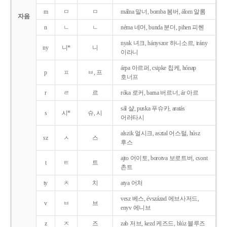
m
ㅁ
ㅁ
málna 말너, bomba 봄버, álom 알롬
자음
n
ㄴ
ㄴ
néma 네머, bunda 분더, pihen 피헨
nyak 녀크, hányszor 하니소르, irány
ny
니*
니
이라니
árpa 아르퍼, csipke 칩케, hónap
p
ㅍ
ㅂ, 프
호너프
r
ㄹ
르
róka 로커, barna 버르너, ár 아르
sál 샬, puska 푸슈카, aratás
s
시*
슈, 시
어러타시
alszik 얼시크, asztal 어스털, húsz
sz
ㅅ
스
후스
ajto 어이토, borotva 보로트버, csont
t
ㅌ
트
촌트
ty
ㅊ
치
atya 어처
vesz 베스, évszázad 에브사저드,
v
ㅂ
브
enyv 에니브
z
ㅈ
즈
zab 저브, kezd 케즈드, blúz 블루즈