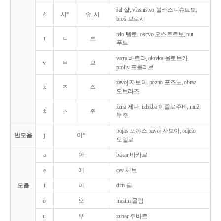
šal 샬, vlasništvo 블라스니슈트보,
š
시*
슈, 시
broš 브로시
telo 텔로, ostrvo 오스트르보, put
t
ㅌ
트
푸트
vatra 바트라, olovka 올로브카,
v
ㅂ
브
proliv 프롤리브
zavoj 자보이, pozno 포즈노, obraz
z
ㅈ
즈
오브라즈
žena 제나, izložba 이즐로주바, muž
ž
ㅈ
주
무주
pojas 포야스, zavoj 자보이, odjelo
반모음
j
이*
오델로
a
아
bakar 바카르
e
에
cev 체브
모음
i
이
dim 딤
o
오
molim 몰림
u
우
zubar 주바르