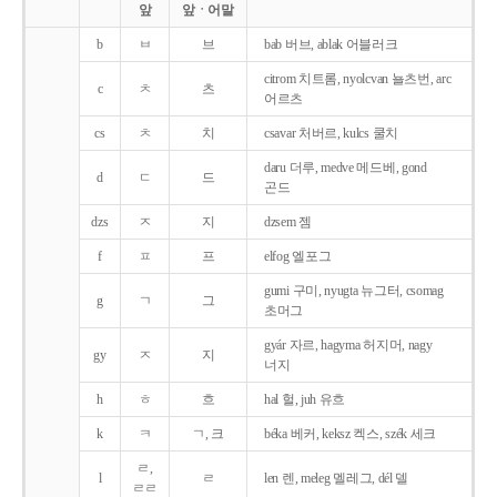
앞
앞ㆍ어말
b
ㅂ
브
bab 버브, ablak 어블러크
citrom 치트롬, nyolcvan 뇰츠번, arc
c
ㅊ
츠
어르츠
cs
ㅊ
치
csavar 처버르, kulcs 쿨치
daru 더루, medve 메드베, gond
d
ㄷ
드
곤드
dzs
ㅈ
지
dzsem 젬
f
ㅍ
프
elfog 엘포그
gumi 구미, nyugta 뉴그터, csomag
g
ㄱ
그
초머그
gyár 자르, hagyma 허지머, nagy
gy
ㅈ
지
너지
h
ㅎ
흐
hal 헐, juh 유흐
k
ㅋ
ㄱ, 크
béka 베커, keksz 켁스, szék 세크
ㄹ,
l
ㄹ
len 렌, meleg 멜레그, dél 델
ㄹㄹ