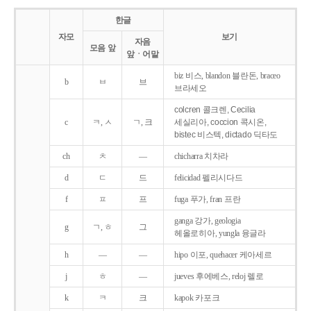
한글
자모
보기
자음
모음 앞
앞ㆍ어말
biz 비스, blandon 블란돈, braceo
b
ㅂ
브
브라세오
colcren 콜크렌, Cecilia
c
ㅋ, ㅅ
ㄱ, 크
세실리아, coccion 콕시온,
bistec 비스텍, dictado 딕타도
ch
ㅊ
―
chicharra 치차라
d
ㄷ
드
felicidad 펠리시다드
f
ㅍ
프
fuga 푸가, fran 프란
ganga 강가, geologia
g
ㄱ, ㅎ
그
헤올로히아, yungla 융글라
h
―
―
hipo 이포, quehacer 케아세르
j
ㅎ
―
jueves 후에베스, reloj 렐로
k
ㅋ
크
kapok 카포크