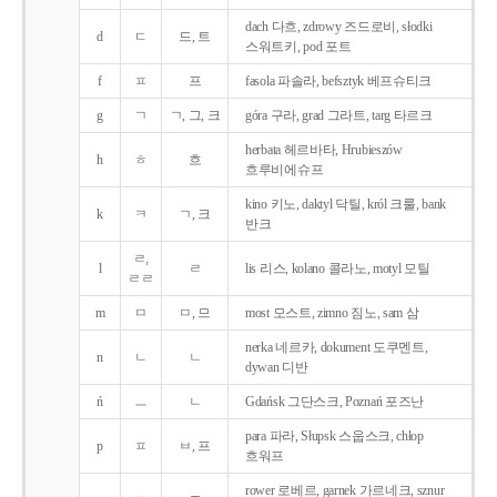
dach 다흐, zdrowy 즈드로비, słodki
d
ㄷ
드, 트
스워트키, pod 포트
f
ㅍ
프
fasola 파솔라, befsztyk 베프슈티크
g
ㄱ
ㄱ, 그, 크
góra 구라, grad 그라트, targ 타르크
herbata 헤르바타, Hrubieszów
h
ㅎ
흐
흐루비에슈프
kino 키노, daktyl 닥틸, król 크룰, bank
k
ㅋ
ㄱ, 크
반크
ㄹ,
l
ㄹ
lis 리스, kolano 콜라노, motyl 모틸
ㄹㄹ
m
ㅁ
ㅁ, 므
most 모스트, zimno 짐노, sam 삼
nerka 네르카, dokument 도쿠멘트,
n
ㄴ
ㄴ
dywan 디반
ń
ㅡ
ㄴ
Gdańsk 그단스크, Poznań 포즈난
para 파라, Słupsk 스웁스크, chłop
p
ㅍ
ㅂ, 프
흐워프
rower 로베르, garnek 가르네크, sznur