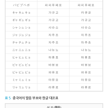
パ ピ プ ペ ポ
파 피 푸 페 포
파 피 푸 페 포
キャ キュ キョ
갸 규 교
캬 큐 쿄
ギャ ギュ ギョ
갸 규 교
갸 규 교
シャ シュ ショ
샤 슈 쇼
샤 슈 쇼
ジャ ジュ ジョ
자 주 조
자 주 조
チャ チュ チョ
자 주 조
차 추 초
ニャ ニュ ニョ
냐 뉴 뇨
냐 뉴 뇨
ヒャ ヒュ ヒョ
햐 휴 효
햐 휴 효
ビャ ビュ ビョ
뱌 뷰 뵤
뱌 뷰 뵤
ピャ ピュ ピョ
퍄 퓨 표
퍄 퓨 표
ミャ ミュ ミョ
먀 뮤 묘
먀 뮤 묘
リャ リュ リョ
랴 류 료
랴 류 료
표 5
중국어의 발음 부호와 한글 대조표
성 모 (聲母)