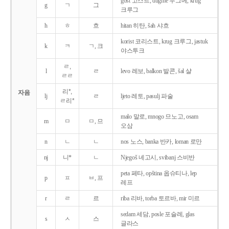
gost 고스트, dugme 두그메, krug
g
ㄱ
그
크루그
h
ㅎ
흐
hitan 히탄, šah 샤흐
korist 코리스트, krug 크루그, jastuk
k
ㅋ
ㄱ, 크
야스투크
ㄹ,
l
ㄹ
levo 레보, balkon 발콘, šal 샬
ㄹㄹ
리*,
자음
lj
ㄹ
ljeto 레토, pasulj 파술
ㄹ리*
malo 말로, mnogo 므노고, osam
m
ㅁ
ㅁ, 므
오삼
n
ㄴ
ㄴ
nos 노스, banka 반카, loman 로만
nj
니*
ㄴ
Njegoš 녜고시, svibanj 스비반
peta 페타, opština 옵슈티나, lep
p
ㅍ
ㅂ, 프
레프
r
ㄹ
르
riba 리바, torba 토르바, mir 미르
sedam 세담, posle 포슬레, glas
s
ㅅ
스
글라스