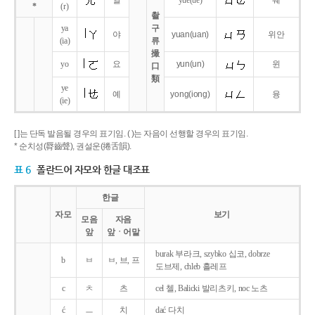
얼
yue
(ue)
웨
*
(r)
촬
ya
구
야
yuan
(uan)
위안
(ia)
류
撮
yo
요
yun
(un)
윈
口
類
ye
예
yong
(iong)
융
(ie)
[ ]는 단독 발음될 경우의 표기임. ( )는 자음이 선행할 경우의 표기임.
* 순치성(脣齒聲), 권설운(捲舌韻).
표 6
폴란드어 자모와 한글 대조표
한글
자모
보기
모음
자음
앞
앞ㆍ어말
burak 부라크, szybko 십코, dobrze
b
ㅂ
ㅂ, 브, 프
도브제, chleb 흘레프
c
ㅊ
츠
cel 첼, Balicki 발리츠키, noc 노츠
ć
ㅡ
치
dać 다치