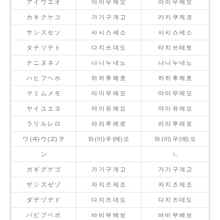
ア イ ウ エ オ
아 이 우 에 오
아 이 우 에 오
カ キ ク ケ コ
가 기 구 게 고
카 키 쿠 케 코
サ シ ス セ ソ
사 시 스 세 소
사 시 스 세 소
タ チ ツ テ ト
다 지 쓰 데 도
타 치 쓰 테 토
ナ ニ ヌ ネ ノ
나 니 누 네 노
나 니 누 네 노
ハ ヒ フ ヘ ホ
하 히 후 헤 호
하 히 후 헤 호
マ ミ ム メ モ
마 미 무 메 모
마 미 무 메 모
ヤ イ ユ エ ヨ
야 이 유 에 요
야 이 유 에 요
ラ リ ル レ ロ
라 리 루 레 로
라 리 루 레 로
ワ (ヰ) ウ (ヱ) ヲ
와 (이) 우 (에) 오
와 (이) 우 (에) 오
ン
ㄴ
ガ ギ グ ゲ ゴ
가 기 구 게 고
가 기 구 게 고
ザ ジ ズ ゼ ゾ
자 지 즈 제 조
자 지 즈 제 조
ダ ヂ ヅ デ ド
다 지 즈 데 도
다 지 즈 데 도
バ ビ ブ ベ ボ
바 비 부 베 보
바 비 부 베 보