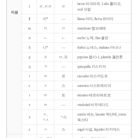
lacrar 라크라르, Lulio 룰리오,
l
ㄹ, ㄹㄹ
ㄹ
ocal 오칼
자음
ll
이*
―
llama 야마, lluvia 유비아
m
ㅁ
ㅁ
membrete 멤브레테
n
ㄴ
ㄴ
noche 노체, flan 플란
ñ
니*
―
ñoñez 뇨녜스, mañana 마냐나
p
ㅍ
ㅂ, 프
pepsina 펩시나, plantón 플란톤
q
ㅋ
―
quisquilla 키스키야
r
ㄹ
르
rascador 라스카도르
s
ㅅ
스
sastreria 사스트레리아
t
ㅌ
트
tetraetro 테트라에트로
v
ㅂ
―
viudedad 비우데다드
ㅅ,
xenón 세논, laxante 락산테, yuxta
x
ㄱ스
ㄱㅅ
육스타
z
ㅅ
스
zagal 사갈, liquidez 리키데스