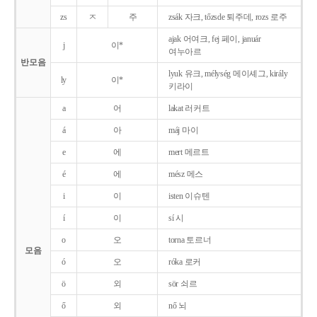
zs
ㅈ
주
zsák 자크, tőzsde 퇴주데, rozs 로주
ajak 어여크, fej 페이, január
j
이*
여누아르
반모음
lyuk 유크, mélység 메이셰그, király
ly
이*
키라이
a
어
lakat 러커트
á
아
máj 마이
e
에
mert 메르트
é
에
mész 메스
i
이
isten 이슈텐
í
이
sí 시
o
오
torna 토르너
모음
ó
오
róka 로커
ö
외
sör 쇠르
ő
외
nő 뇌