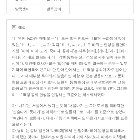
발목쟁이
발목장이
해설
‘ㅣ’ 역행 동화란 뒤에 오는 ‘ㅣ’ 모음 혹은 반모음 ‘ㅣ[j]’에 동화되어 앞에
있는 ‘ㅏ, ㅓ, ㅗ, ㅜ, ㅡ’가 각각 ‘ㅐ, ㅔ, ㅚ, ㅟ, ㅣ’로 바뀌는 현상을 말한다.
가령, ‘아비, 어미, 고기, 죽이다, 끓이다’는 자주 [애비], [에미], [괴기], [쥐기
다], [끼리다]로 발음된다. ‘ㅣ’ 역행 동화는 전국적으로 자주 일어나는 현
상이다. 체언에 조사가 붙은 ‘밥이’를 [배비]와 같이 발음하는 경우는 일부
지역에 국한되어 있으나, 한 단어 안에서는 ‘ㅣ’ 역행 동화가 자주 일어난
다. 그러나 대부분 주의해서 발음하면 피할 수 있는 발음이므로 그 동화
형을 표준어로 삼기 어렵다. 또한 이 동화 현상은 매우 광범위하여 그 동
화형을 다 표준어로 인정하면 오히려 혼란을 일으킬 우려도 있다. 그리하
여 ‘ㅣ’ 역행 동화 현상을 인정하는 표준어는 최소화하였다.
① ‘-나기’는, 서울에서 났다는 뜻의 ‘서울나기’는 그대로 쓰임 직하지만
‘신출나기, 풋나기’는 어색하므로 일률적으로 ‘-내기’를 표준으로 삼았다.
‘여간내기, 보통내기, 새내기’ 등의 어휘에서도 마찬가지로 ‘-내기’를 표준
으로 삼는다.
② ‘남비’는 종래 일본어 ‘나베[鍋]’에서 온 말이라 하여 원형을 의식해서
처리했던 것이나, 현대에는 어원 의식이 거의 사라졌다. 따라서 제5항에