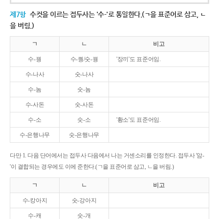
제7항
수컷을 이르는 접두사는 '수-'로 통일한다.(ㄱ을 표준어로 삼고, ㄴ
을 버림.)
ㄱ
ㄴ
비고
수-꿩
수-퀑/숫-꿩
'장끼'도 표준어임.
수-나사
숫-나사
수-놈
숫-놈
수-사돈
숫-사돈
수-소
숫-소
'황소'도 표준어임.
수-은행나무
숫-은행나무
다만 1. 다음 단어에서는 접두사 다음에서 나는 거센소리를 인정한다. 접두사 '암-
'이 결합되는 경우에도 이에 준한다.(ㄱ을 표준어로 삼고, ㄴ을 버림.)
ㄱ
ㄴ
비고
수-캉아지
숫-강아지
수-캐
숫-개