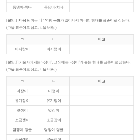
동댕이-치다
동당이-치다
[붙임 1] 다음 단어는 ‘ㅣ’ 역행 동화가 일어나지 아니한 형태를 표준어로 삼는다.
(ㄱ을 표준어로 삼고, ㄴ을 버림.)
ㄱ
ㄴ
비고
아지랑이
아지랭이
[붙임 2] 기술자에게는 ‘-장이’, 그 외에는 ‘-쟁이’가 붙는 형태를 표준어로 삼는다.
(ㄱ을 표준어로 삼고, ㄴ을 버림.)
ㄱ
ㄴ
비고
미장이
미쟁이
유기장이
유기쟁이
멋쟁이
멋장이
소금쟁이
소금장이
담쟁이-덩굴
담장이-덩굴
골목쟁이
골목장이