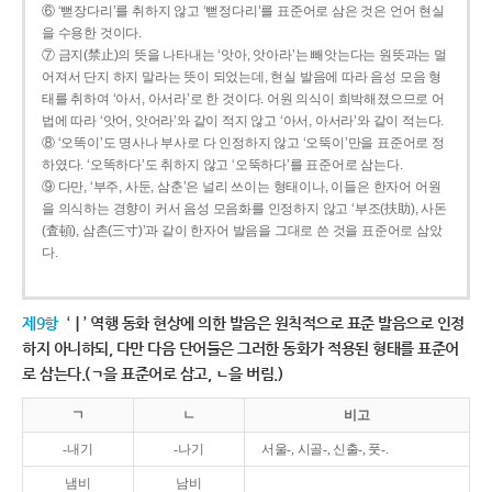
⑥ ‘뻗장다리’를 취하지 않고 ‘뻗정다리’를 표준어로 삼은 것은 언어 현실
을 수용한 것이다.
⑦ 금지(禁止)의 뜻을 나타내는 ‘앗아, 앗아라’는 빼앗는다는 원뜻과는 멀
어져서 단지 하지 말라는 뜻이 되었는데, 현실 발음에 따라 음성 모음 형
태를 취하여 ‘아서, 아서라’로 한 것이다. 어원 의식이 희박해졌으므로 어
법에 따라 ‘앗어, 앗어라’와 같이 적지 않고 ‘아서, 아서라’와 같이 적는다.
⑧ ‘오똑이’도 명사나 부사로 다 인정하지 않고 ‘오뚝이’만을 표준어로 정
하였다. ‘오똑하다’도 취하지 않고 ‘오뚝하다’를 표준어로 삼는다.
⑨ 다만, ‘부주, 사둔, 삼춘’은 널리 쓰이는 형태이나, 이들은 한자어 어원
을 의식하는 경향이 커서 음성 모음화를 인정하지 않고 ‘부조(扶助), 사돈
(査頓), 삼촌(三寸)’과 같이 한자어 발음을 그대로 쓴 것을 표준어로 삼았
다.
제9항
‘ㅣ’ 역행 동화 현상에 의한 발음은 원칙적으로 표준 발음으로 인정
하지 아니하되, 다만 다음 단어들은 그러한 동화가 적용된 형태를 표준어
로 삼는다.(ㄱ을 표준어로 삼고, ㄴ을 버림.)
ㄱ
ㄴ
비고
-내기
-나기
서울-, 시골-, 신출-, 풋-.
냄비
남비