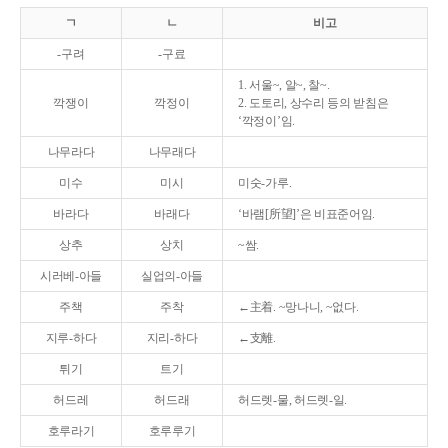
ㄱ
ㄴ
비고
-구려
-구료
1. 서울~, 알~, 찰~.
깍쟁이
깍정이
2. 도토리, 상수리 등의 받침은
‘깍정이’임.
나무라다
나무래다
미수
미시
미숫-가루.
바라다
바래다
‘바램[所望]’은 비표준어임.
상추
상치
~쌈.
시러베-아들
실업의-아들
주책
주착
←主着. ~망나니, ~없다.
지루-하다
지리-하다
←支離.
튀기
트기
허드레
허드래
허드렛-물, 허드렛-일.
호루라기
호루루기