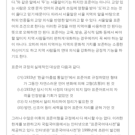
다.”와 같은 말에서 ‘두’는 서울말이기는 하지만 표준어는 아니다. 교양 있
는 사람은 오랜 문자 언어의 관습적 쓰임에 영향을 받아 ‘도’라고 쓰는 것
이 옳다고 믿기 때문이다. 따라서 서울말은 서울 지역의 말을 바탕으로
하되 언중들의 교양 의식을 반영한 말이라고 할 수 있다. 서울말을 표준
어의 조건으로 한다는 이러한 규정을 어떤 지역어를 사용하면 안 된다는
뜻으로 오해하면 안 된다. 표준어는 교육, 방송, 공식적 담화 등에서 써야
할 말이지 지역 사람들끼리 편하게 대화하는 경우에까지 꼭 써야 하는 말
이 아니다. 오히려 여러 지역어는 지역의 문화적 가치를 보존하는 소중한
자산이기도 하고 지역 사람들의 연대 의식을 강화하는 긍정적 기능을 하
기도 한다.
표준어 규정의 실제적인 대상은 다음과 같다.
(가) 1933년 ‘한글 마춤법 통일안’에서 표준어로 규정하였던 형태
가 그동안 자연스러운 언어 변화에 의해 고형(古形)이 된 것
(나) 1933년 당시 미처 사정의 대상이 되지 않아 표준어로서의 자
격을 인정받을 기회가 없었던 것
(다) 각 사전에서 달리 처리하여 정리가 필요한 것
(라) 방언, 신조어 등이 세력을 얻어 표준어 자리를 굳혀 가던 것
그러나 수많은 어휘의 표준어형을 규정에서 다 예시할 수는 없다. 이러한
한계를 보완하고자 국립국어원에서는 인터넷으로 “표준국어대사전”을
제공하고 있다. 인터넷판 “표준국어대사전”은 1999년에 초판이 발간된