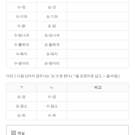
수-컷
숫-것
수-키와
숫-기와
수-탉
숫-닭
수-탕나귀
숫-당나귀
수-톨쩌귀
숫-돌쩌귀
수-퇘지
숫-돼지
수-평아리
숫-병아리
다만 2. 다음 단어의 접두사는 '숫-'으로 한다.(ㄱ을 표준어로 삼고, ㄴ을 버림.)
ㄱ
ㄴ
비고
숫-양
수-양
숫-염소
수-염소
숫-쥐
수-쥐
해설