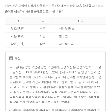
다만, 어원 의식이 강하게 작용하는 다음 단어에서는 양성 모음 형태를 그대로 표
준어로 삼는다.(ㄱ을 표준어로 삼고, ㄴ을 버림.)
ㄱ
ㄴ
비고
부조(扶助)
부주
~금, 부좃-술.
사돈(査頓)
사둔
밭~, 안~.
삼촌(三寸)
삼춘
시~, 외~, 처~.
해설
우리말에는 양성 모음은 양성 모음끼리, 음성 모음은 음성 모음끼리 어울
리는 모음 조화(母音調和) 현상이 있다. 중세 국어에서는 양성 모음과 음
성 모음의 세력이 크게 차이가 나지 않았으나 근대를 거치면서 음성 모음
의 세력이 급격히 커졌다. 예컨대 ‘ 막-아, 좁-아’, ‘접-어, 굽-어, 재-어, 세-
어, 괴-어, 쥐-어’ 등의 어미 활용에서도 음성 모음의 우세를 확인할 수 있
다. 심지어는 한 단어 내부에서도 양성 모음이 일관되게 나타나지 않고
양성 모음과 음성 모음이 섞여 나타나는 일이 많다. 이 조항은 그러한 음
성 모음 우세 현상을 명시적으로 규정한 것이다.
① 종래의 ‘깡총깡총’은 언어 현실을 반영하여 ‘깡충깡충’으로 정했다. 이