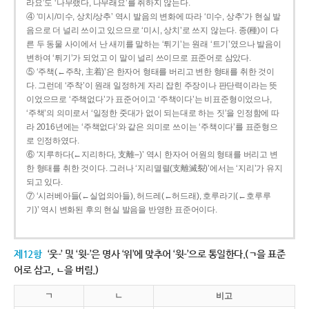
라요’도 ‘나무랬다, 나무래요’를 취하지 않는다.
④ ‘미시/미수, 상치/상추’ 역시 발음의 변화에 따라 ‘미수, 상추’가 현실 발
음으로 더 널리 쓰이고 있으므로 ‘미시, 상치’로 쓰지 않는다. 종(種)이 다
른 두 동물 사이에서 난 새끼를 말하는 ‘튀기’는 원래 ‘트기’였으나 발음이
변하여 ‘튀기’가 되었고 이 말이 널리 쓰이므로 표준어로 삼았다.
⑤ ‘주책(←주착, 主着)’은 한자어 형태를 버리고 변한 형태를 취한 것이
다. 그런데 ‘주착’이 원래 일정하게 자리 잡힌 주장이나 판단력이라는 뜻
이었으므로 ‘주책없다’가 표준어이고 ‘주책이다’는 비표준형이었으나,
‘주책’의 의미로서 ‘일정한 줏대가 없이 되는대로 하는 짓’을 인정함에 따
라 2016년에는 ‘주책없다’와 같은 의미로 쓰이는 ‘주책이다’를 표준형으
로 인정하였다.
⑥ ‘지루하다(←지리하다, 支離--)’ 역시 한자어 어원의 형태를 버리고 변
한 형태를 취한 것이다. 그러나 ‘지리멸렬(支離滅裂)’에서는 ‘지리’가 유지
되고 있다.
⑦ ‘시러베아들(←실업의아들), 허드레(←허드래), 호루라기(←호루루
기)’ 역시 변화된 후의 현실 발음을 반영한 표준어이다.
제12항
‘웃-’ 및 ‘윗-’은 명사 ‘위’에 맞추어 ‘윗-’으로 통일한다.(ㄱ을 표준
어로 삼고, ㄴ을 버림.)
ㄱ
ㄴ
비고