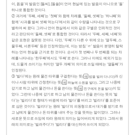
이, 돐을’의 발음인 [돌씨], [돌쓸]이 언어 현실에 있는 발음이 아니므로 ‘돌’
하나로 통합한 것이다.
② 과거에 ‘두째, 세째’는 ‘첫째’와 함께 차례를, ‘둘째, 셋째’는 ‘하나째’와
함께 ‘사과를 벌써 셋째 먹는다’에서와 같이 수량을 나타내는 것으로 구
별하여 써 왔다. 그러나 언어 현실에서 이와 같은 구별은 인위적인 것이
라고 판단되어 ‘둘째, 셋째’로 통합한 것이다. 따라서 ‘두째, 세째, 네째’와
같은 표현은 잘못된 것이다. 다만, ‘두째’가 다른 수 뒤에 오는 ‘열두째, 스
물두째, 서른두째’ 등은 인정하였는데, 이는 받침 ‘ㄹ’ 발음이 분명히 탈락
하는 언어 현실을 근거로 한 것이다. 순서가 첫 번째나 두 번째쯤 되는 차
례를 나타내는 ‘한두째’에서도 ‘두째’로 쓴다. 그러나 이에도 예외가 있는
데, 드물게 쓰이기는 하지만 ‘열두 개째’의 의미로 쓰일 때에는 ‘열둘째’가
인정된다.
③ ‘빌다’에는 원래 물건 따위를 구걸한다는 뜻
과 신
(
밥을 빌러 다니다)
예
이나 사람 따위에 간청한다는 뜻
, 그리고 나중에
(
하늘에 소원을 빌다)
예
갚기로 하고 남의 물건이나 돈을 쓴다는 뜻
이 있
(
친구에게 돈을 빌다)
예
었다. 그런데 나중에 갚기로 하고 남의 물건이나 돈을 쓴다는 뜻의 ‘빌
다’는 ‘빌리다’로 형태가 바뀜에 따라 ‘빌다’를 버리고 ‘빌리다’를 표준어
로 삼은 것이다. ‘빌리다’는 원래 ‘빌다’의 피동형으로서 대가를 받기로 하
고 남에게 물건이나 돈 따위를 내어 주는 것을 뜻하는 말이었다. 그러나
새로운 뜻으로 쓰임에 따라 원래의 의미는 잃어버리게 되었다. 그래서 원
래의 의미로는 ‘빌려주다’가 ‘빌리다’를 대신하여 쓰이게 되었다.