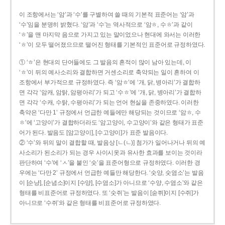
이 조항에서는 ‘암’과 ‘수’를 구별하여 쓸 때의 기본적 표준어는 ‘암’과
‘수’임을 분명히 밝혔다. ‘암’과 ‘수’는 역사적으로 ‘암ㅎ, 수ㅎ’과 같이
‘ㅎ’을 맨 마지막 음으로 가지고 있는 말이었으나 현대에 와서는 이러한
‘ㅎ’이 모두 떨어졌으므로 떨어진 형태를 기본적인 표준어로 규정하였다.
① ‘ㅎ’은 현대의 단어들에도 그 발음의 흔적이 많이 남아 있는데, 이
‘ㅎ’이 뒤의 예사소리와 결합하면 거센소리로 축약되는 일이 흔하여 이
조항에서 부가적으로 규정하였다. 즉 ‘암ㅎ’에 ‘개, 닭, 병아리’가 결합하
면 각각 ‘암캐, 암탉, 암평아리’가 되고 ‘수ㅎ’에 ‘개, 닭, 병아리’가 결합하
면 각각 ‘수캐, 수탉, 수평아리’가 되는 언어 현실을 존중하였다. 이러한
축약은 ‘다만 1’ 규정에서 언급한 예들에만 해당되는 것이므로 ‘암ㅎ, 수
ㅎ’에 ‘고양이’가 결합하더라도 ‘암고양이, 수고양이’와 같은 형태가 표준
어가 된다. 발음도 [암고양이], [수고양이]가 표준 발음이다.
② ‘수’와 뒤의 말이 결합할 때, 발음상 [ㄴ(ㄴ)] 첨가가 일어나거나 뒤의 예
사소리가 된소리가 되는 경우 사이시옷과 유사한 효과를 보이는 것이라
판단하여 ‘수’에 ‘ㅅ’을 붙인 ‘숫’을 표준어형으로 규정하였다. 이러한 경
우에는 ‘다만 2’ 규정에서 언급한 예들만 해당한다. ‘숫양, 숫염소’는 발음
이 [순냥], [순념소]이지 [수양], [수염소]가 아니므로 ‘수양, 수염소’와 같은
형태를 비표준어로 규정하였다. 또 ‘숫쥐’는 발음이 [숟쮜]이지 [수쥐]가
아니므로 ‘수쥐’와 같은 형태를 비표준어로 규정하였다.