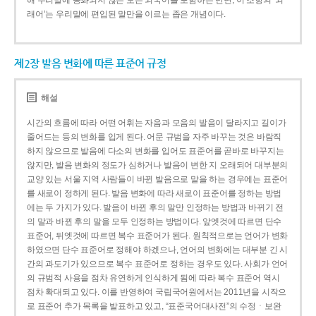
해 우리말에 동화되지 않은 모든 외국어를 포함하는 반면, 이 조항의 ‘외
래어’는 우리말에 편입된 말만을 이르는 좁은 개념이다.
제2장 발음 변화에 따른 표준어 규정
해설
시간의 흐름에 따라 어떤 어휘는 자음과 모음의 발음이 달라지고 길이가
줄어드는 등의 변화를 입게 된다. 어문 규범을 자주 바꾸는 것은 바람직
하지 않으므로 발음에 다소의 변화를 입어도 표준어를 곧바로 바꾸지는
않지만, 발음 변화의 정도가 심하거나 발음이 변한 지 오래되어 대부분의
교양 있는 서울 지역 사람들이 바뀐 발음으로 말을 하는 경우에는 표준어
를 새로이 정하게 된다. 발음 변화에 따라 새로이 표준어를 정하는 방법
에는 두 가지가 있다. 발음이 바뀐 후의 말만 인정하는 방법과 바뀌기 전
의 말과 바뀐 후의 말을 모두 인정하는 방법이다. 앞엣것에 따르면 단수
표준어, 뒤엣것에 따르면 복수 표준어가 된다. 원칙적으로는 언어가 변화
하였으면 단수 표준어로 정해야 하겠으나, 언어의 변화에는 대부분 긴 시
간의 과도기가 있으므로 복수 표준어로 정하는 경우도 있다. 사회가 언어
의 규범적 사용을 점차 유연하게 인식하게 됨에 따라 복수 표준어 역시
점차 확대되고 있다. 이를 반영하여 국립국어원에서는 2011년을 시작으
로 표준어 추가 목록을 발표하고 있고, “표준국어대사전”의 수정ㆍ보완