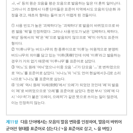
ㅘ, ㅝ’ 등의 원순 모음을 평순 모음으로 발음하는 일은 더 흔히 일어난다.
그러나 이 조항에서 다룬 단어들은 표준어 지역에서도 모음의 단순화 과
정을 겪고, 애초의 형태는 들어 보기 어렵게 된 것들이다.
① 사용 빈도가 높은 ‘괴퍅하다’는 ‘괴팍하다’로 발음이 바뀌었으므로 바
뀐 발음 ‘팍’을 인정하였다. 그러나 사용 빈도가 낮은 ‘강퍅하다, 퍅하다,
퍅성’ 등에서의 ‘퍅’은 ‘팍’으로 발음되지 않으므로 ‘퍅’이 아직도 표준어
형이다.
② ‘미류나무’는 버드나무의 한 종류이므로 ‘미류’는 어원적으로 분명히
버드나무의 의미를 담고 있는 ‘미류(美柳)’인데 이제 ‘미류’라고 발음하는
경우가 거의 없기 때문에 ‘미루나무’를 표준어로 삼았다.
③ ‘여느’도 원래 ‘여늬’였으나 이중 모음 ‘ㅢ’가 단모음 ‘ㅡ’로 변하였으므
로 ‘여느’를 표준어로 삼았다. ‘늬나노’의 ‘늬’도 언어 현실에서 [니]로 소리
나므로 ‘니나노’를 표준어로 삼는다.
④ ‘으례’ 역시 원래 ‘의례(依例)’에서 ‘으례’가 되었던 것인데 ‘례’의 발음
이 ‘레’로 바뀌었으므로 ‘으레’를 표준어로 삼았다. 한편 부사 ‘으레’에 다
시 ‘-이/-히’가 붙은 ‘으레이, 으레히’가 같은 뜻으로 쓰이는 일이 많은데,
이는 인정하지 않는다.
제11항
다음 단어에서는 모음의 발음 변화를 인정하여, 발음이 바뀌어
굳어진 형태를 표준어로 삼는다.(ㄱ을 표준어로 삼고, ㄴ을 버림.)