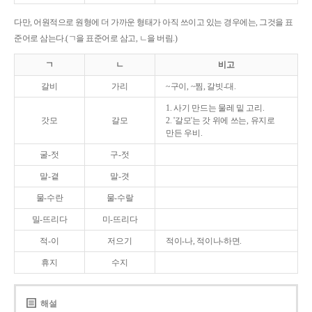
다만, 어원적으로 원형에 더 가까운 형태가 아직 쓰이고 있는 경우에는, 그것을 표
준어로 삼는다.(ㄱ을 표준어로 삼고, ㄴ을 버림.)
ㄱ
ㄴ
비고
갈비
가리
~구이, ~찜, 갈빗-대.
1. 사기 만드는 물레 밑 고리.
갓모
갈모
2. '갈모'는 갓 위에 쓰는, 유지로
만든 우비.
굴-젓
구-젓
말-곁
말-겻
물-수란
물-수랄
밀-뜨리다
미-뜨리다
적-이
저으기
적이-나, 적이나-하면.
휴지
수지
해설