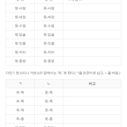
윗-사랑
웃-사랑
윗-세장
웃-세장
윗-수염
웃-수염
윗-입술
웃-입술
윗-잇몸
웃-잇몸
윗-자리
웃-자리
윗-중방
웃-중방
다만 1. 된소리나 거센소리 앞에서는 ‘위-’로 한다.(ㄱ을 표준어로 삼고, ㄴ을 버림.)
ㄱ
ㄴ
비고
위-짝
웃-짝
위-쪽
웃-쪽
위-채
웃-채
위-층
웃-층