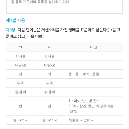
을 통해 표준어의 목록을 갱신하고 있다.
제1절 자음
제3항
다음 단어들은 거센소리를 가진 형태를 표준어로 삼는다.(ㄱ을 표
준어로 삼고, ㄴ을 버림.)
ㄱ
ㄴ
비고
끄나풀
끄나불
나팔-꽃
나발-꽃
녘
녁
동~, 들~, 새벽~, 동틀 ~.
부엌
부억
살-쾡이
삵-괭이
1. ~막이, 빈~, 방 한 ~.
칸
간
2. ‘초가삼간, 윗간’의 경우에는
‘간’임.
털어-먹다
떨어-먹다
재물을 다 없애다.