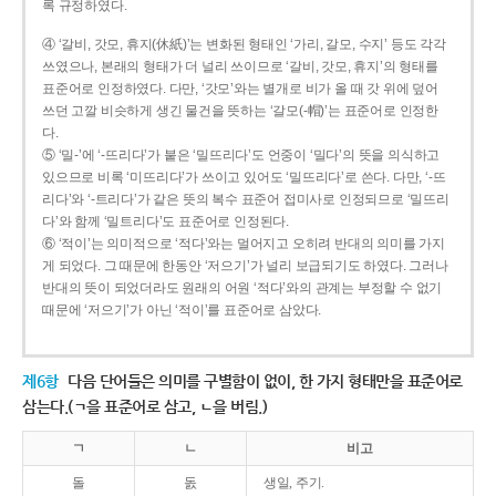
록 규정하였다.
④ ‘갈비, 갓모, 휴지(休紙)’는 변화된 형태인 ‘가리, 갈모, 수지’ 등도 각각
쓰였으나, 본래의 형태가 더 널리 쓰이므로 ‘갈비, 갓모, 휴지’의 형태를
표준어로 인정하였다. 다만, ‘갓모’와는 별개로 비가 올 때 갓 위에 덮어
쓰던 고깔 비슷하게 생긴 물건을 뜻하는 ‘갈모(-帽)’는 표준어로 인정한
다.
⑤ ‘밀-’에 ‘-뜨리다’가 붙은 ‘밀뜨리다’도 언중이 ‘밀다’의 뜻을 의식하고
있으므로 비록 ‘미뜨리다’가 쓰이고 있어도 ‘밀뜨리다’로 쓴다. 다만, ‘-뜨
리다’와 ‘-트리다’가 같은 뜻의 복수 표준어 접미사로 인정되므로 ‘밀뜨리
다’와 함께 ‘밀트리다’도 표준어로 인정된다.
⑥ ‘적이’는 의미적으로 ‘적다’와는 멀어지고 오히려 반대의 의미를 가지
게 되었다. 그 때문에 한동안 ‘저으기’가 널리 보급되기도 하였다. 그러나
반대의 뜻이 되었더라도 원래의 어원 ‘적다’와의 관계는 부정할 수 없기
때문에 ‘저으기’가 아닌 ‘적이’를 표준어로 삼았다.
제6항
다음 단어들은 의미를 구별함이 없이, 한 가지 형태만을 표준어로
삼는다.(ㄱ을 표준어로 삼고, ㄴ을 버림.)
ㄱ
ㄴ
비고
돌
돐
생일, 주기.