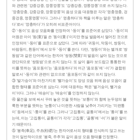
와 관련된 ‘강중강중, 깡쭝깡쭝’도 ‘강종강종, 깡쫑깡쫑’으로 쓰지 않는다.
‘깡충깡충, 강중강중, 깡쭝깡쭝’의 음성 모음 대응형은 각각 ‘껑충껑충, 겅
중겅중, 껑쭝껑쭝’이다. 그러나 ‘ 껑충하다’와 짝을 이루는 말은 ‘깡총하
다’로서 ‘깡충하다’가 오히려 비표준어이다.
② ‘-동이’도 음성 모음화를 인정하여 ‘-둥이’를 표준어로 삼았다. ‘-둥이’의
어원은 아이 ‘동(童)’을 쓴 ‘동이(童-)’이지만 현실 발음에서 멀어진 것으로
인정되어 ‘-둥이’를 표준으로 삼았다. 그에 따라 ‘귀둥이, 막둥이, 쌍둥이,
바람둥이, 흰둥이’에서 모두 ‘-둥이’를 쓴다. 다만, ‘쌍둥이’와는 별개로 ‘쌍
동밤’과 같은 단어에서는 한자어 ‘쌍동(雙童)’의 발음이 살아 있는 것으로
판단되므로 ‘쌍둥밤’으로 쓰지 않는다. 또 살이 올라 보드랍고 통통한 아
이를 뜻하는 ‘옴포동이’는 ‘옴포동하다’의 어근 ‘옴포동’에 ‘-이’가 결합된
말로서 ‘-둥이’와 관련이 없으므로 ‘옴포둥이’와 같이 쓰지 않는다.
③ ‘발가숭이’와 마찬가지로 ‘빨가숭이’도 양성 모음 뒤에 음성 모음이 결
합한 형태를 표준어로 삼는다. 이에 대응하는 짝은 ‘벌거숭이, 뻘거숭
이’이다. 그러나 ‘애송이’는 ‘애숭이’를 인정하지 않는다.
④ 물건을 보에 싸서 꾸려 놓은 것을 뜻하는 ‘보퉁이’와 함께 눈두덩의 불
룩한 부분을 뜻하는 ‘눈퉁이’나 미련한 사람을 낮추어 가리키는 ‘미련퉁
이’ 등에서도 ‘-퉁이’를 쓴다. 그러나 ‘고집통이, 골통이’에서는 ‘통이’를 쓰
는데, 이는 ‘고집통이, 골통이’가 각각 ‘고집통’, ‘골통’에 ‘-이’가 붙은 말이
기 때문이다.
⑤ ‘봉족(奉足), 주초(柱礎)’는 한자어로서의 형태를 인식하지 않고 쓰는
것이 일반적이므로 ‘봉죽, 주추’와 같이 음성 모음 형태를 인정했다.