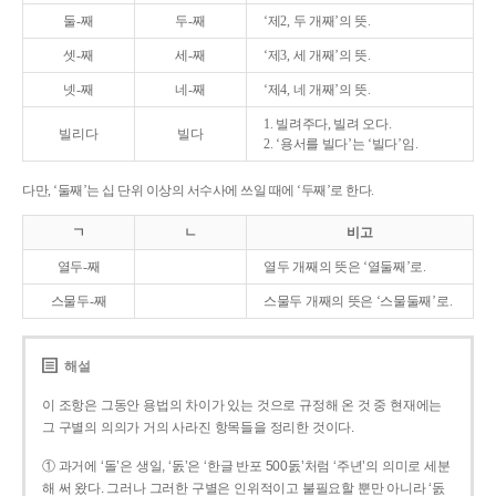
둘-째
두-째
‘제2, 두 개째’의 뜻.
셋-째
세-째
‘제3, 세 개째’의 뜻.
넷-째
네-째
‘제4, 네 개째’의 뜻.
1. 빌려주다, 빌려 오다.
빌리다
빌다
2. ‘용서를 빌다’는 ‘빌다’임.
다만, ‘둘째’는 십 단위 이상의 서수사에 쓰일 때에 ‘두째’로 한다.
ㄱ
ㄴ
비고
열두-째
열두 개째의 뜻은 ‘열둘째’로.
스물두-째
스물두 개째의 뜻은 ‘스물둘째’로.
해설
이 조항은 그동안 용법의 차이가 있는 것으로 규정해 온 것 중 현재에는
그 구별의 의의가 거의 사라진 항목들을 정리한 것이다.
① 과거에 ‘돌’은 생일, ‘돐’은 ‘한글 반포 500돐’처럼 ‘주년’의 의미로 세분
해 써 왔다. 그러나 그러한 구별은 인위적이고 불필요할 뿐만 아니라 ‘돐