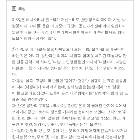
해설
제3항은 예사소리나 된소리가 거센소리로 변한 경우의 예이다. 사실 ‘나
팔꽃’이나 ‘끄나풀’ 등은 이 표준어 규정이 공표되기 전에 이미 일반화되
었던 형태들이다. 이 점에서 여기 예시한 어휘는 이미 뿌리를 내린 형태
들을 인정하는 성격이 크다.
① ‘나발꽃’이 ‘나팔꽃’으로 바뀌었으나 모든 ‘나발’을 ‘나팔’로 바꾸어야
하는 것은 아니다. 일반적인 의미의 ‘나팔’과 함께 놋쇠로 긴 대롱처럼 만
든 전통 관악기의 하나인 ‘나발’도 인정될 뿐만 아니라 ‘나팔바지, 나팔관,
나팔벌레’ 등과 ‘개나발, 병나발’ 등의 합성어에서도 각각 구별되어 쓰인
다.
② 동물 ‘삵’과 ‘고양이’의 준말인 ‘괭이’가 결합한 ‘삵괭이’는 표준 발음법
에 따라 [삭꽹이]가 되어야 하는데, 실제 발음은 [살쾡이]이므로 ‘살쾡
이’를 표준어로 삼았다. 표준어 규정 제26항에서는 ‘살쾡이’와 함께 ‘삵’도
표준어로 인정하였다.
③ ‘칸’은 공간의 구획을 나타내며, ‘간(間)’은 이미 굳어진 한자어 속에서
쓰이거나 공간으로서의 장소를 가리키는 접미사로 쓰인다. 그러므로 ‘위
칸, 한 칸 벌리다, 비어 있는 칸’ 등에서는 ‘칸’을 쓰고 ‘초가삼간, 뒷간, 마
구간, 방앗간, 외양간, 푸줏간, 헛간’ 등에서는 ‘간’을 쓴다.
④ ‘털다’는 달려 있는 것, 붙어 있는 것 따위가 떨어지게 흔들거나 치거나
한다는 뜻으로, 주로 ‘옷, 이불’ 등과 같이 먼지 따위가 붙어 있는 대상을