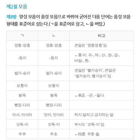
제2절 모음
제8항
양성 모음이 음성 모음으로 바뀌어 굳어진 다음 단어는 음성 모음
형태를 표준어로 삼는다.(ㄱ을 표준어로 삼고, ㄴ을 버림.)
ㄱ
ㄴ
비고
깡충-깡충
깡총-깡총
큰말은 ‘껑충껑충’임.
←童-이. 귀-, 막-, 선-, 쌍-, 검-,
-둥이
-동이
바람-, 흰-.
센말은 ‘빨가숭이’, 큰말은
발가-숭이
발가-송이
‘벌거숭이, 뻘거숭이’임.
보퉁이
보통이
봉죽
봉족
←奉足. ~꾼, ~들다.
뻗정-다리
뻗장-다리
아서, 아서라
앗아, 앗아라
하지 말라고 금지하는 말.
오뚝-이
오똑-이
부사도 ‘오뚝-이’임.
주추
주초
←柱礎. 주춧-돌.