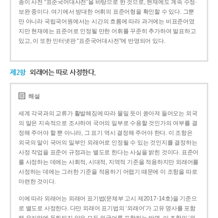
종이 사전 “표준국어대사전”을 바탕으로 한 것으로, 현재에도 계속 수정·
보완 중이다. 여기에서 방대한 어휘의 표준어형을 확인할 수 있다. 그뿐
만 아니라 국립국어원에서는 시간의 흐름에 따라 과거에는 비표준어였
지만 현재에는 표준어로 인정될 만한 어휘를 꾸준히 추가하여 발표하고
있고, 이 또한 인터넷판 “표준국어대사전”에 반영되어 있다.
제2항
외래어는 따로 사정한다.
해설
세계 각국과의 교류가 활발해짐에 따라 물밀 듯이 쏟아져 들어오는 외국
의 말은 지속적으로 조사하여 국어의 일부로 수용할 것인가의 여부를 결
정해 주어야 할 뿐 아니라, 그 표기 역시 결정해 주어야 한다. 이 조항은
외국의 말이 국어의 일부인 외래어로 인정될 수 있는 것인지를 결정하는
사정 작업을 표준어 규정과는 별도로 한다는 사실을 밝힌 것이다. 표준어
를 사정하는 데에는 사회적, 시대적, 지역적 기준을 적용하지만 외래어를
사정하는 데에는 그러한 기준을 적용하기 어렵기 때문에 이 조항을 따로
마련한 것이다.
이에 따라 외래어는 외래어 표기법(문체부 고시 제2017-14호)을 기준으
로 별도로 사정한다. 다만 외래어 표기법의 ‘외래어’가 고유 명사를 포함