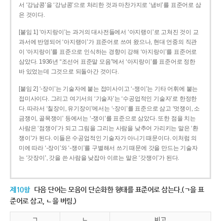
서 ‘강남콩’을 ‘강낭콩’으로 처리한 것과 마찬가지로 ‘냄비’를 표준어로 삼
은 것이다.
[붙임 1] ‘아지랑이’는 과거의 대사전들에서 ‘아지랭이’로 고쳐진 것이 교
과서에 반영되어 ‘아지랭이’가 표준어로 쓰여 왔으나, 현대 언중의 직관
이 ‘아지랑이’를 표준으로 인식하는 경향이 강해 ‘아지랑이’를 표준어로
삼았다. 1936년 “조선어 표준말 모음”에서 ‘아지랑이’를 표준어로 정한
바 있었는데 그것으로 되돌아간 것이다.
[붙임 2] ‘-장이’는 기술자에 붙는 접미사이고 ‘-쟁이’는 기타 어휘에 붙는
접미사이다. 그리고 여기서의 ‘기술자’는 ‘수공업적인 기술자’로 한정한
다. 따라서 ‘칠장이, 유기장이’에서는 ‘-장이’를 표준으로 삼고 ‘멋쟁이, 소
금쟁이, 골목쟁이’ 등에서는 ‘-쟁이’를 표준으로 삼았다. 또한 점을 치는
사람은 ‘점쟁이’가 되고 그림을 그리는 사람을 낮추어 가리키는 말은 ‘환
쟁이’가 된다. 이들은 수공업적인 기술자가 아니기 때문이다. 이처럼 의
미에 따라 ‘-장이’와 ‘-쟁이’를 구별해서 쓰기 때문에 갓을 만드는 기술자
는 ‘갓장이’, 갓을 쓴 사람을 낮잡아 이르는 말은 ‘갓쟁이’가 된다.
제10항
다음 단어는 모음이 단순화한 형태를 표준어로 삼는다.(ㄱ을 표
준어로 삼고, ㄴ을 버림.)
ㄱ
ㄴ
비고