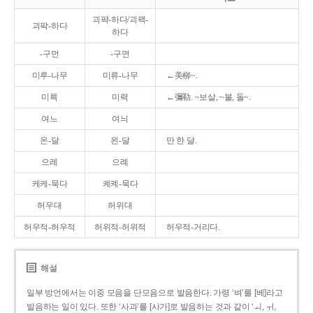
괴퍅-하다/괴팩-
괴팍-하다
하다
-구먼
-구면
미루-나무
미류-나무
←美柳~.
미륵
미력
←彌勒. ~보살, ~불, 돌~.
여느
여늬
온-달
왼-달
만 한 달.
으레
으례
케케-묵다
켸켸-묵다
허우대
허위대
허우적-허우적
허위적-허위적
허우적-거리다.
해설
일부 방언에서는 이중 모음을 단모음으로 발음한다. 가령 ‘벼’를 [베]라고
발음하는 일이 있다. 또한 ‘사과’를 [사가]로 발음하는 것과 같이 ‘ㅚ, ㅟ,