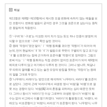
해설
제11항은 제8항~제10항에서 제시한 모음 변화에 속하지 않는 예들을 보
인 조항이다. 변화된 발음이 굳어진 경우 그것을 표준으로 삼는다는 원칙
은 동일하게 적용된다.
① ‘-구려’와 ‘-구료’는 미묘한 의미 차가 있는 듯도 하나 언중이 분명히 의
식할 수 없으므로 ‘-구려’ 쪽만 살린 것이다.
② 원래 ‘깍정이’였던 말이 ‘ㅣ’ 역행 동화를 겪으면 ‘깍젱이’가 되어야 하
는데, 언어 현실에서 ‘ㅐ’와 ‘ㅔ’가 발음으로 뚜렷이 구별되지 않고 표기상
‘ㅐ’를 선호한다는 점에 근거하여 표준어를 ‘깍쟁이’로 정하였다. 그럼으
로써 이는 ‘ㅣ’ 역행 동화와는 직접 관련이 없어진 표준어가 되어 제9항의
예외로 다루지 않고 여기에서 다루게 된 것이다. 그러나 밤나무, 떡갈나
무 따위의 열매를 싸고 있는 술잔 모양의 받침을 뜻하는 ‘깍정이’는 원래
의 말을 그대로 두었다.
③ ‘나무래다, 바래다’는 방언으로 해석하여 ‘나무라다, 바라다’를 표준어
로 삼았다. 그런데 근래 ‘바라다’에서 파생된 명사 ‘바람’을 ‘바램’으로 잘
못 쓰는 경향이 있다. ‘바람[風]’과의 혼동을 피하려는 심리 때문인 듯하
다. 그러나 동사가 ‘바라다’인 이상 그로부터 파생된 명사가 ‘바램’이 될
수는 없어 비고에서 이를 명기하였다. ‘바라다’의 활용형으로, ‘바랬다, 바
래요’는 비표준형이고 ‘바랐다, 바라요’가 표준형이 된다. ‘나무랐다, 나무