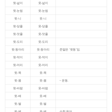
윗-넓이
웃-넓이
윗-눈썹
웃-눈썹
윗-니
웃-니
윗-당줄
웃-당줄
윗-덧줄
웃-덧줄
윗-도리
웃-도리
윗-동아리
웃-동아리
준말은 ‘윗동’임.
윗-막이
웃-막이
윗-머리
웃-머리
윗-목
웃-목
윗-몸
웃-몸
~ 운동.
윗-바람
웃-바람
윗-배
웃-배
윗-벌
웃-벌
윗-변
웃-변
수학 용어.