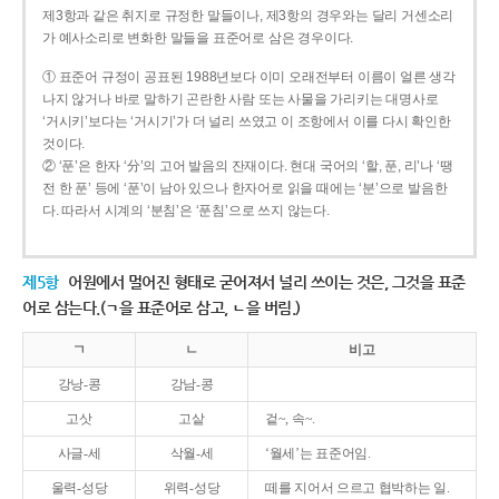
제3항과 같은 취지로 규정한 말들이나, 제3항의 경우와는 달리 거센소리
가 예사소리로 변화한 말들을 표준어로 삼은 경우이다.
① 표준어 규정이 공표된 1988년보다 이미 오래전부터 이름이 얼른 생각
나지 않거나 바로 말하기 곤란한 사람 또는 사물을 가리키는 대명사로
‘거시키’보다는 ‘거시기’가 더 널리 쓰였고 이 조항에서 이를 다시 확인한
것이다.
② ‘푼’은 한자 ‘分’의 고어 발음의 잔재이다. 현대 국어의 ‘할, 푼, 리’나 ‘땡
전 한 푼’ 등에 ‘푼’이 남아 있으나 한자어로 읽을 때에는 ‘분’으로 발음한
다. 따라서 시계의 ‘분침’은 ‘푼침’으로 쓰지 않는다.
제5항
어원에서 멀어진 형태로 굳어져서 널리 쓰이는 것은, 그것을 표준
어로 삼는다.(ㄱ을 표준어로 삼고, ㄴ을 버림.)
ㄱ
ㄴ
비고
강낭-콩
강남-콩
고삿
고샅
겉~, 속~.
사글-세
삭월-세
‘월세’는 표준어임.
울력-성당
위력-성당
떼를 지어서 으르고 협박하는 일.