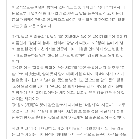
학문적으로는 어원이 밝혀져 있더라도 언중의 어원 의식이 약해져서 어
원으로부터 멀어진 형태가 널리 쓰이면 그 말을 표준어로 삼고, 어원에
충실한 형태이더라도 현실적으로 쓰이지 않는 말은 표준어로 삼지 않겠
다는 것을 다룬 조항이다.
① ‘강낭콩’은 중국의 ‘강남(江南)’ 지방에서 들여온 콩이기 때문에 붙여진
이름인데, ‘강남’의 형태가 변하여 ‘강낭’이 되었다. 제9항의 ‘남비’가 ‘냄
비’로 변한 것과 마찬가지로 언중이 이미 어원을 인식하지 않고 변한 형
태대로 발음하는 언어 현실을 그대로 반영하여 ‘강낭콩’으로 쓰게 한 것
이다.
② 예전에는 ‘지붕을 일 때에 쓰는 새끼’와 ‘좁은 골목이나 길’을 모두 ‘고
샅’으로 써 왔는데, 앞의 뜻의 말에 대해 어원 의식이 희박해져서 조사가
붙은 형태가 [고사시/고사슬] 등으로 발음되고 있으므로 앞의 뜻의 말을
‘고삿’으로 정한 것이다. ‘속고삿’은 초가지붕을 일 때 이엉을 얹기 전에
지붕 위에 건너질러 잡아매는 새끼이고, ‘겉고삿’은 이엉을 얹은 위에 걸
쳐 매는 새끼이다.
③ ‘월세(月貰)’와 뜻이 같은 말로서 과거에는 ‘삭월세’와 ‘사글세’가 모두
쓰였다. 그러나 ‘삭월세’를 한자어 ‘朔月貰’로 보는 것은 ‘사글세’의 음을
단순히 한자로 흉내 낸 것으로 보아 ‘사글세’만을 표준으로 삼은 것이다.
다만, 어원 의식이 여전히 남아 있어 어원을 의식한 형태가 쓰이는 것들
은 그 짝이 되는 비어원적인 형태보다 더 우선적으로 표준어 자격을 주도