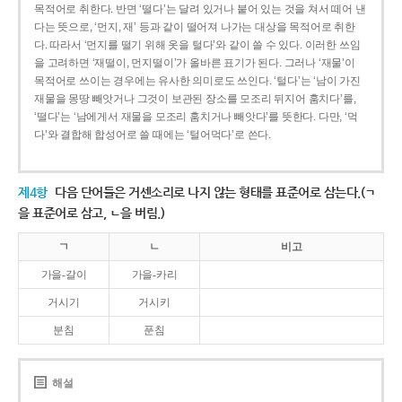
목적어로 취한다. 반면 ‘떨다’는 달려 있거나 붙어 있는 것을 쳐서 떼어 낸
다는 뜻으로, ‘먼지, 재’ 등과 같이 떨어져 나가는 대상을 목적어로 취한
다. 따라서 ‘먼지를 떨기 위해 옷을 털다’와 같이 쓸 수 있다. 이러한 쓰임
을 고려하면 ‘재떨이, 먼지떨이’가 올바른 표기가 된다. 그러나 ‘재물’이
목적어로 쓰이는 경우에는 유사한 의미로도 쓰인다. ‘털다’는 ‘남이 가진
재물을 몽땅 빼앗거나 그것이 보관된 장소를 모조리 뒤지어 훔치다’를,
‘떨다’는 ‘남에게서 재물을 모조리 훔치거나 빼앗다’를 뜻한다. 다만, ‘먹
다’와 결합해 합성어로 쓸 때에는 ‘털어먹다’로 쓴다.
제4항
다음 단어들은 거센소리로 나지 않는 형태를 표준어로 삼는다.(ㄱ
을 표준어로 삼고, ㄴ을 버림.)
ㄱ
ㄴ
비고
가을-갈이
가을-카리
거시기
거시키
분침
푼침
해설