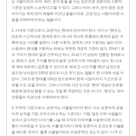
는 사람이라도 비어, 속어, 은어 등을 쓸 수는 있으므로 표준어의 사회적
기준은 상당히 느슨하다고 할 수 있다. 그러나 비어, 속어, 은어 등은 표준
어이기는 하되 언어 예절에 어긋난 말들이므로, 교양 있는 사람이라면 사
용을 자제하여야 하는 말들이다.
2. 시대적 기준으로서, 표준어는 현대의 언어여야 한다. 여기서 ‘현대’는
단순히 시간적으로 현재란 뜻이 아니라 역사적 흐름에서 현재와 같은 구
획에 있는 시대를 말한다. 다른 사회적, 경제적 시대 구분과는 달리 언어
사용에서 현대를 구분하는 데에는 뚜렷한 객관적 기준이 없다. 20세기 초
의 구어가 현대의 말로 간주되곤 하나, 21세기가 상당히 진행된 현재로서
는 20세기 초의 구어를 현대의 말로 간주하기에 어려움이 있다. 한 시대
에 최대 4세대가 공존할 수 있으므로 세대 간 시간 차를 30년 남짓으로
잡으면 넉넉잡아 100년 정도의 시간 차가 있는 말들이 한 시대에 쓰일 수
있다. 그러므로 현대를 100년 전으로부터 현재 시점까지의 기간으로 규
정할 수도 있을 것이다. 그러나 이러한 시간 인식은 ‘현대’ 개념의 모호함
때문에 편의상 행할 수 있는 것일 뿐 객관적인 것은 아니다. ‘현대’는 국어
언중들의 직관으로 이해하여야 한다.
3. 지역적 기준으로서, 표준어는 서울말이어야 한다. 이는 표준어의 공용
어적 성격을 가장 크게 드러내 주는 기준이다. 가령, 많은 지역 사람들이
모여서 공식적인 이야기를 나눌 때 각자의 지역어를 사용한다면 의사소
통이 어려워질 수 있는데, 이를 방지하기 위해 표준어의 조건으로 서울말
을 제시한 것이다. 물론 서울말이라도 비표준적인 요소가 있다. “나두 간