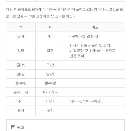
다만, 어원적으로 원형에 더 가까운 형태가 아직 쓰이고 있는 경우에는, 그것을 표
준어로 삼는다.(ㄱ을 표준어로 삼고, ㄴ을 버림.)
ㄱ
ㄴ
비고
갈비
가리
~구이, ~찜, 갈빗-대.
1. 사기 만드는 물레 밑 고리.
갓모
갈모
2. '갈모'는 갓 위에 쓰는, 유지로
만든 우비.
굴-젓
구-젓
말-곁
말-겻
물-수란
물-수랄
밀-뜨리다
미-뜨리다
적-이
저으기
적이-나, 적이나-하면.
휴지
수지
해설