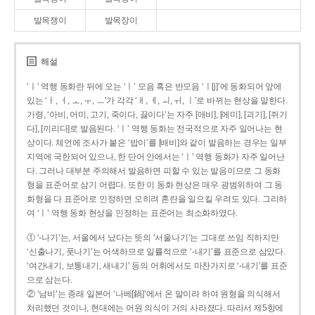
발목쟁이
발목장이
해설
‘ㅣ’ 역행 동화란 뒤에 오는 ‘ㅣ’ 모음 혹은 반모음 ‘ㅣ[j]’에 동화되어 앞에
있는 ‘ㅏ, ㅓ, ㅗ, ㅜ, ㅡ’가 각각 ‘ㅐ, ㅔ, ㅚ, ㅟ, ㅣ’로 바뀌는 현상을 말한다.
가령, ‘아비, 어미, 고기, 죽이다, 끓이다’는 자주 [애비], [에미], [괴기], [쥐기
다], [끼리다]로 발음된다. ‘ㅣ’ 역행 동화는 전국적으로 자주 일어나는 현
상이다. 체언에 조사가 붙은 ‘밥이’를 [배비]와 같이 발음하는 경우는 일부
지역에 국한되어 있으나, 한 단어 안에서는 ‘ㅣ’ 역행 동화가 자주 일어난
다. 그러나 대부분 주의해서 발음하면 피할 수 있는 발음이므로 그 동화
형을 표준어로 삼기 어렵다. 또한 이 동화 현상은 매우 광범위하여 그 동
화형을 다 표준어로 인정하면 오히려 혼란을 일으킬 우려도 있다. 그리하
여 ‘ㅣ’ 역행 동화 현상을 인정하는 표준어는 최소화하였다.
① ‘-나기’는, 서울에서 났다는 뜻의 ‘서울나기’는 그대로 쓰임 직하지만
‘신출나기, 풋나기’는 어색하므로 일률적으로 ‘-내기’를 표준으로 삼았다.
‘여간내기, 보통내기, 새내기’ 등의 어휘에서도 마찬가지로 ‘-내기’를 표준
으로 삼는다.
② ‘남비’는 종래 일본어 ‘나베[鍋]’에서 온 말이라 하여 원형을 의식해서
처리했던 것이나, 현대에는 어원 의식이 거의 사라졌다. 따라서 제5항에