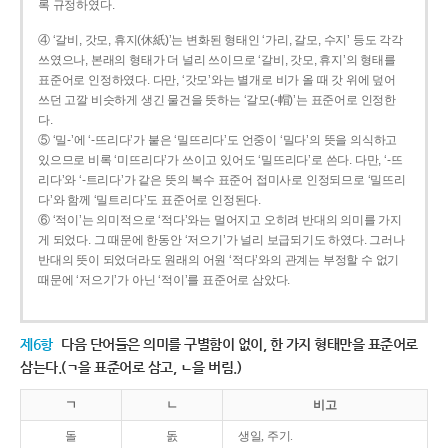
록 규정하였다.
④ ‘갈비, 갓모, 휴지(休紙)’는 변화된 형태인 ‘가리, 갈모, 수지’ 등도 각각
쓰였으나, 본래의 형태가 더 널리 쓰이므로 ‘갈비, 갓모, 휴지’의 형태를
표준어로 인정하였다. 다만, ‘갓모’와는 별개로 비가 올 때 갓 위에 덮어
쓰던 고깔 비슷하게 생긴 물건을 뜻하는 ‘갈모(-帽)’는 표준어로 인정한
다.
⑤ ‘밀-’에 ‘-뜨리다’가 붙은 ‘밀뜨리다’도 언중이 ‘밀다’의 뜻을 의식하고
있으므로 비록 ‘미뜨리다’가 쓰이고 있어도 ‘밀뜨리다’로 쓴다. 다만, ‘-뜨
리다’와 ‘-트리다’가 같은 뜻의 복수 표준어 접미사로 인정되므로 ‘밀뜨리
다’와 함께 ‘밀트리다’도 표준어로 인정된다.
⑥ ‘적이’는 의미적으로 ‘적다’와는 멀어지고 오히려 반대의 의미를 가지
게 되었다. 그 때문에 한동안 ‘저으기’가 널리 보급되기도 하였다. 그러나
반대의 뜻이 되었더라도 원래의 어원 ‘적다’와의 관계는 부정할 수 없기
때문에 ‘저으기’가 아닌 ‘적이’를 표준어로 삼았다.
제6항
다음 단어들은 의미를 구별함이 없이, 한 가지 형태만을 표준어로
삼는다.(ㄱ을 표준어로 삼고, ㄴ을 버림.)
ㄱ
ㄴ
비고
돌
돐
생일, 주기.