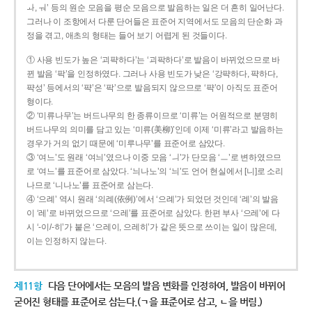
ㅘ, ㅝ’ 등의 원순 모음을 평순 모음으로 발음하는 일은 더 흔히 일어난다.
그러나 이 조항에서 다룬 단어들은 표준어 지역에서도 모음의 단순화 과
정을 겪고, 애초의 형태는 들어 보기 어렵게 된 것들이다.
① 사용 빈도가 높은 ‘괴퍅하다’는 ‘괴팍하다’로 발음이 바뀌었으므로 바
뀐 발음 ‘팍’을 인정하였다. 그러나 사용 빈도가 낮은 ‘강퍅하다, 퍅하다,
퍅성’ 등에서의 ‘퍅’은 ‘팍’으로 발음되지 않으므로 ‘퍅’이 아직도 표준어
형이다.
② ‘미류나무’는 버드나무의 한 종류이므로 ‘미류’는 어원적으로 분명히
버드나무의 의미를 담고 있는 ‘미류(美柳)’인데 이제 ‘미류’라고 발음하는
경우가 거의 없기 때문에 ‘미루나무’를 표준어로 삼았다.
③ ‘여느’도 원래 ‘여늬’였으나 이중 모음 ‘ㅢ’가 단모음 ‘ㅡ’로 변하였으므
로 ‘여느’를 표준어로 삼았다. ‘늬나노’의 ‘늬’도 언어 현실에서 [니]로 소리
나므로 ‘니나노’를 표준어로 삼는다.
④ ‘으례’ 역시 원래 ‘의례(依例)’에서 ‘으례’가 되었던 것인데 ‘례’의 발음
이 ‘레’로 바뀌었으므로 ‘으레’를 표준어로 삼았다. 한편 부사 ‘으레’에 다
시 ‘-이/-히’가 붙은 ‘으레이, 으레히’가 같은 뜻으로 쓰이는 일이 많은데,
이는 인정하지 않는다.
제11항
다음 단어에서는 모음의 발음 변화를 인정하여, 발음이 바뀌어
굳어진 형태를 표준어로 삼는다.(ㄱ을 표준어로 삼고, ㄴ을 버림.)