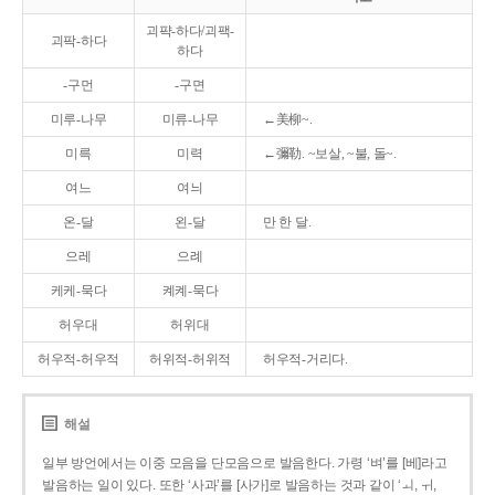
괴퍅-하다/괴팩-
괴팍-하다
하다
-구먼
-구면
미루-나무
미류-나무
←美柳~.
미륵
미력
←彌勒. ~보살, ~불, 돌~.
여느
여늬
온-달
왼-달
만 한 달.
으레
으례
케케-묵다
켸켸-묵다
허우대
허위대
허우적-허우적
허위적-허위적
허우적-거리다.
해설
일부 방언에서는 이중 모음을 단모음으로 발음한다. 가령 ‘벼’를 [베]라고
발음하는 일이 있다. 또한 ‘사과’를 [사가]로 발음하는 것과 같이 ‘ㅚ, ㅟ,