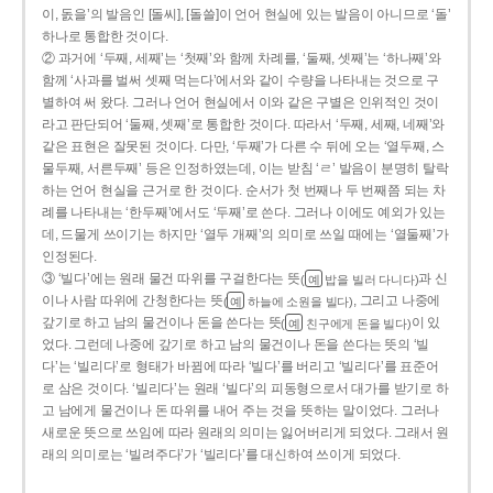
이, 돐을’의 발음인 [돌씨], [돌쓸]이 언어 현실에 있는 발음이 아니므로 ‘돌’
하나로 통합한 것이다.
② 과거에 ‘두째, 세째’는 ‘첫째’와 함께 차례를, ‘둘째, 셋째’는 ‘하나째’와
함께 ‘사과를 벌써 셋째 먹는다’에서와 같이 수량을 나타내는 것으로 구
별하여 써 왔다. 그러나 언어 현실에서 이와 같은 구별은 인위적인 것이
라고 판단되어 ‘둘째, 셋째’로 통합한 것이다. 따라서 ‘두째, 세째, 네째’와
같은 표현은 잘못된 것이다. 다만, ‘두째’가 다른 수 뒤에 오는 ‘열두째, 스
물두째, 서른두째’ 등은 인정하였는데, 이는 받침 ‘ㄹ’ 발음이 분명히 탈락
하는 언어 현실을 근거로 한 것이다. 순서가 첫 번째나 두 번째쯤 되는 차
례를 나타내는 ‘한두째’에서도 ‘두째’로 쓴다. 그러나 이에도 예외가 있는
데, 드물게 쓰이기는 하지만 ‘열두 개째’의 의미로 쓰일 때에는 ‘열둘째’가
인정된다.
③ ‘빌다’에는 원래 물건 따위를 구걸한다는 뜻
과 신
(
밥을 빌러 다니다)
예
이나 사람 따위에 간청한다는 뜻
, 그리고 나중에
(
하늘에 소원을 빌다)
예
갚기로 하고 남의 물건이나 돈을 쓴다는 뜻
이 있
(
친구에게 돈을 빌다)
예
었다. 그런데 나중에 갚기로 하고 남의 물건이나 돈을 쓴다는 뜻의 ‘빌
다’는 ‘빌리다’로 형태가 바뀜에 따라 ‘빌다’를 버리고 ‘빌리다’를 표준어
로 삼은 것이다. ‘빌리다’는 원래 ‘빌다’의 피동형으로서 대가를 받기로 하
고 남에게 물건이나 돈 따위를 내어 주는 것을 뜻하는 말이었다. 그러나
새로운 뜻으로 쓰임에 따라 원래의 의미는 잃어버리게 되었다. 그래서 원
래의 의미로는 ‘빌려주다’가 ‘빌리다’를 대신하여 쓰이게 되었다.