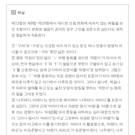
해설
제11항은 제8항~제10항에서 제시한 모음 변화에 속하지 않는 예들을 보
인 조항이다. 변화된 발음이 굳어진 경우 그것을 표준으로 삼는다는 원칙
은 동일하게 적용된다.
① ‘-구려’와 ‘-구료’는 미묘한 의미 차가 있는 듯도 하나 언중이 분명히 의
식할 수 없으므로 ‘-구려’ 쪽만 살린 것이다.
② 원래 ‘깍정이’였던 말이 ‘ㅣ’ 역행 동화를 겪으면 ‘깍젱이’가 되어야 하
는데, 언어 현실에서 ‘ㅐ’와 ‘ㅔ’가 발음으로 뚜렷이 구별되지 않고 표기상
‘ㅐ’를 선호한다는 점에 근거하여 표준어를 ‘깍쟁이’로 정하였다. 그럼으
로써 이는 ‘ㅣ’ 역행 동화와는 직접 관련이 없어진 표준어가 되어 제9항의
예외로 다루지 않고 여기에서 다루게 된 것이다. 그러나 밤나무, 떡갈나
무 따위의 열매를 싸고 있는 술잔 모양의 받침을 뜻하는 ‘깍정이’는 원래
의 말을 그대로 두었다.
③ ‘나무래다, 바래다’는 방언으로 해석하여 ‘나무라다, 바라다’를 표준어
로 삼았다. 그런데 근래 ‘바라다’에서 파생된 명사 ‘바람’을 ‘바램’으로 잘
못 쓰는 경향이 있다. ‘바람[風]’과의 혼동을 피하려는 심리 때문인 듯하
다. 그러나 동사가 ‘바라다’인 이상 그로부터 파생된 명사가 ‘바램’이 될
수는 없어 비고에서 이를 명기하였다. ‘바라다’의 활용형으로, ‘바랬다, 바
래요’는 비표준형이고 ‘바랐다, 바라요’가 표준형이 된다. ‘나무랐다, 나무