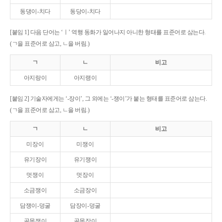
동댕이-치다
동당이-치다
[붙임 1] 다음 단어는 ‘ㅣ’ 역행 동화가 일어나지 아니한 형태를 표준어로 삼는다.
(ㄱ을 표준어로 삼고, ㄴ을 버림.)
ㄱ
ㄴ
비고
아지랑이
아지랭이
[붙임 2] 기술자에게는 ‘-장이’, 그 외에는 ‘-쟁이’가 붙는 형태를 표준어로 삼는다.
(ㄱ을 표준어로 삼고, ㄴ을 버림.)
ㄱ
ㄴ
비고
미장이
미쟁이
유기장이
유기쟁이
멋쟁이
멋장이
소금쟁이
소금장이
담쟁이-덩굴
담장이-덩굴
골목쟁이
골목장이