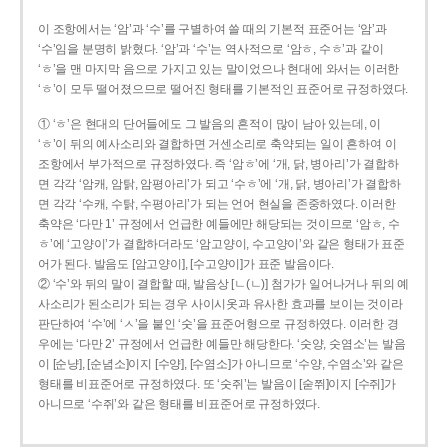
이 조항에서는 ‘암’과 ‘수’를 구별하여 쓸 때의 기본적 표준어는 ‘암’과
‘수’임을 분명히 밝혔다. ‘암’과 ‘수’는 역사적으로 ‘암ㅎ, 수ㅎ’과 같이
‘ㅎ’을 맨 마지막 음으로 가지고 있는 말이었으나 현대에 와서는 이러한
‘ㅎ’이 모두 떨어졌으므로 떨어진 형태를 기본적인 표준어로 규정하였다.
① ‘ㅎ’은 현대의 단어들에도 그 발음의 흔적이 많이 남아 있는데, 이
‘ㅎ’이 뒤의 예사소리와 결합하면 거센소리로 축약되는 일이 흔하여 이
조항에서 부가적으로 규정하였다. 즉 ‘암ㅎ’에 ‘개, 닭, 병아리’가 결합하
면 각각 ‘암캐, 암탉, 암평아리’가 되고 ‘수ㅎ’에 ‘개, 닭, 병아리’가 결합하
면 각각 ‘수캐, 수탉, 수평아리’가 되는 언어 현실을 존중하였다. 이러한
축약은 ‘다만 1’ 규정에서 언급한 예들에만 해당되는 것이므로 ‘암ㅎ, 수
ㅎ’에 ‘고양이’가 결합하더라도 ‘암고양이, 수고양이’와 같은 형태가 표준
어가 된다. 발음도 [암고양이], [수고양이]가 표준 발음이다.
② ‘수’와 뒤의 말이 결합할 때, 발음상 [ㄴ(ㄴ)] 첨가가 일어나거나 뒤의 예
사소리가 된소리가 되는 경우 사이시옷과 유사한 효과를 보이는 것이라
판단하여 ‘수’에 ‘ㅅ’을 붙인 ‘숫’을 표준어형으로 규정하였다. 이러한 경
우에는 ‘다만 2’ 규정에서 언급한 예들만 해당한다. ‘숫양, 숫염소’는 발음
이 [순냥], [순념소]이지 [수양], [수염소]가 아니므로 ‘수양, 수염소’와 같은
형태를 비표준어로 규정하였다. 또 ‘숫쥐’는 발음이 [숟쮜]이지 [수쥐]가
아니므로 ‘수쥐’와 같은 형태를 비표준어로 규정하였다.