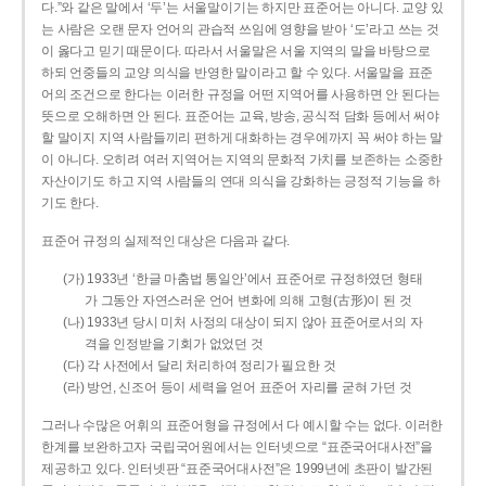
다.”와 같은 말에서 ‘두’는 서울말이기는 하지만 표준어는 아니다. 교양 있
는 사람은 오랜 문자 언어의 관습적 쓰임에 영향을 받아 ‘도’라고 쓰는 것
이 옳다고 믿기 때문이다. 따라서 서울말은 서울 지역의 말을 바탕으로
하되 언중들의 교양 의식을 반영한 말이라고 할 수 있다. 서울말을 표준
어의 조건으로 한다는 이러한 규정을 어떤 지역어를 사용하면 안 된다는
뜻으로 오해하면 안 된다. 표준어는 교육, 방송, 공식적 담화 등에서 써야
할 말이지 지역 사람들끼리 편하게 대화하는 경우에까지 꼭 써야 하는 말
이 아니다. 오히려 여러 지역어는 지역의 문화적 가치를 보존하는 소중한
자산이기도 하고 지역 사람들의 연대 의식을 강화하는 긍정적 기능을 하
기도 한다.
표준어 규정의 실제적인 대상은 다음과 같다.
(가) 1933년 ‘한글 마춤법 통일안’에서 표준어로 규정하였던 형태
가 그동안 자연스러운 언어 변화에 의해 고형(古形)이 된 것
(나) 1933년 당시 미처 사정의 대상이 되지 않아 표준어로서의 자
격을 인정받을 기회가 없었던 것
(다) 각 사전에서 달리 처리하여 정리가 필요한 것
(라) 방언, 신조어 등이 세력을 얻어 표준어 자리를 굳혀 가던 것
그러나 수많은 어휘의 표준어형을 규정에서 다 예시할 수는 없다. 이러한
한계를 보완하고자 국립국어원에서는 인터넷으로 “표준국어대사전”을
제공하고 있다. 인터넷판 “표준국어대사전”은 1999년에 초판이 발간된