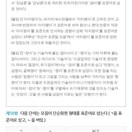
서 ‘강남콩’을 ‘강낭콩’으로 처리한 것과 마찬가지로 ‘냄비’를 표준어로 삼
은 것이다.
[붙임 1] ‘아지랑이’는 과거의 대사전들에서 ‘아지랭이’로 고쳐진 것이 교
과서에 반영되어 ‘아지랭이’가 표준어로 쓰여 왔으나, 현대 언중의 직관
이 ‘아지랑이’를 표준으로 인식하는 경향이 강해 ‘아지랑이’를 표준어로
삼았다. 1936년 “조선어 표준말 모음”에서 ‘아지랑이’를 표준어로 정한
바 있었는데 그것으로 되돌아간 것이다.
[붙임 2] ‘-장이’는 기술자에 붙는 접미사이고 ‘-쟁이’는 기타 어휘에 붙는
접미사이다. 그리고 여기서의 ‘기술자’는 ‘수공업적인 기술자’로 한정한
다. 따라서 ‘칠장이, 유기장이’에서는 ‘-장이’를 표준으로 삼고 ‘멋쟁이, 소
금쟁이, 골목쟁이’ 등에서는 ‘-쟁이’를 표준으로 삼았다. 또한 점을 치는
사람은 ‘점쟁이’가 되고 그림을 그리는 사람을 낮추어 가리키는 말은 ‘환
쟁이’가 된다. 이들은 수공업적인 기술자가 아니기 때문이다. 이처럼 의
미에 따라 ‘-장이’와 ‘-쟁이’를 구별해서 쓰기 때문에 갓을 만드는 기술자
는 ‘갓장이’, 갓을 쓴 사람을 낮잡아 이르는 말은 ‘갓쟁이’가 된다.
제10항
다음 단어는 모음이 단순화한 형태를 표준어로 삼는다.(ㄱ을 표
준어로 삼고, ㄴ을 버림.)
ㄱ
ㄴ
비고