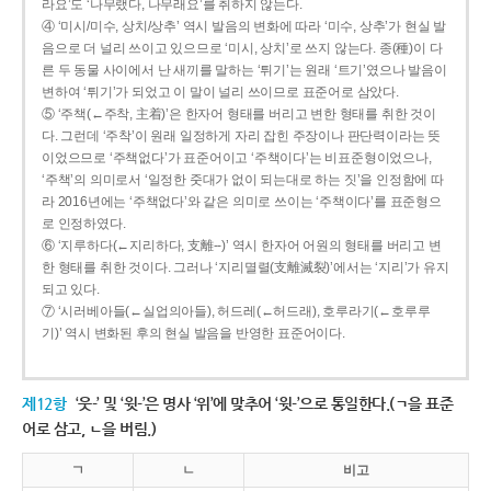
라요’도 ‘나무랬다, 나무래요’를 취하지 않는다.
④ ‘미시/미수, 상치/상추’ 역시 발음의 변화에 따라 ‘미수, 상추’가 현실 발
음으로 더 널리 쓰이고 있으므로 ‘미시, 상치’로 쓰지 않는다. 종(種)이 다
른 두 동물 사이에서 난 새끼를 말하는 ‘튀기’는 원래 ‘트기’였으나 발음이
변하여 ‘튀기’가 되었고 이 말이 널리 쓰이므로 표준어로 삼았다.
⑤ ‘주책(←주착, 主着)’은 한자어 형태를 버리고 변한 형태를 취한 것이
다. 그런데 ‘주착’이 원래 일정하게 자리 잡힌 주장이나 판단력이라는 뜻
이었으므로 ‘주책없다’가 표준어이고 ‘주책이다’는 비표준형이었으나,
‘주책’의 의미로서 ‘일정한 줏대가 없이 되는대로 하는 짓’을 인정함에 따
라 2016년에는 ‘주책없다’와 같은 의미로 쓰이는 ‘주책이다’를 표준형으
로 인정하였다.
⑥ ‘지루하다(←지리하다, 支離--)’ 역시 한자어 어원의 형태를 버리고 변
한 형태를 취한 것이다. 그러나 ‘지리멸렬(支離滅裂)’에서는 ‘지리’가 유지
되고 있다.
⑦ ‘시러베아들(←실업의아들), 허드레(←허드래), 호루라기(←호루루
기)’ 역시 변화된 후의 현실 발음을 반영한 표준어이다.
제12항
‘웃-’ 및 ‘윗-’은 명사 ‘위’에 맞추어 ‘윗-’으로 통일한다.(ㄱ을 표준
어로 삼고, ㄴ을 버림.)
ㄱ
ㄴ
비고