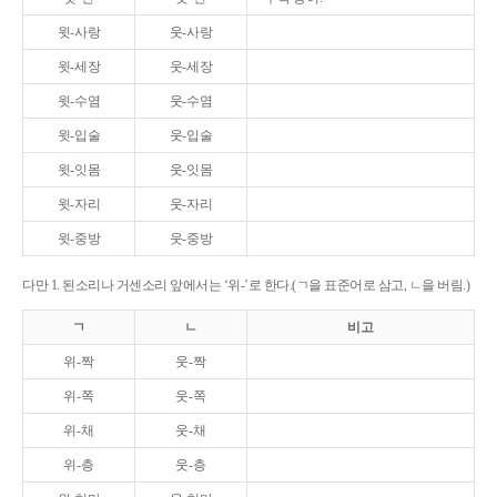
윗-사랑
웃-사랑
윗-세장
웃-세장
윗-수염
웃-수염
윗-입술
웃-입술
윗-잇몸
웃-잇몸
윗-자리
웃-자리
윗-중방
웃-중방
다만 1. 된소리나 거센소리 앞에서는 ‘위-’로 한다.(ㄱ을 표준어로 삼고, ㄴ을 버림.)
ㄱ
ㄴ
비고
위-짝
웃-짝
위-쪽
웃-쪽
위-채
웃-채
위-층
웃-층