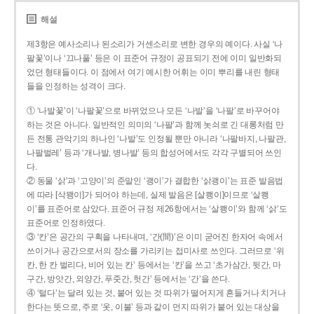
해설
제3항은 예사소리나 된소리가 거센소리로 변한 경우의 예이다. 사실 ‘나
팔꽃’이나 ‘끄나풀’ 등은 이 표준어 규정이 공표되기 전에 이미 일반화되
었던 형태들이다. 이 점에서 여기 예시한 어휘는 이미 뿌리를 내린 형태
들을 인정하는 성격이 크다.
① ‘나발꽃’이 ‘나팔꽃’으로 바뀌었으나 모든 ‘나발’을 ‘나팔’로 바꾸어야
하는 것은 아니다. 일반적인 의미의 ‘나팔’과 함께 놋쇠로 긴 대롱처럼 만
든 전통 관악기의 하나인 ‘나발’도 인정될 뿐만 아니라 ‘나팔바지, 나팔관,
나팔벌레’ 등과 ‘개나발, 병나발’ 등의 합성어에서도 각각 구별되어 쓰인
다.
② 동물 ‘삵’과 ‘고양이’의 준말인 ‘괭이’가 결합한 ‘삵괭이’는 표준 발음법
에 따라 [삭꽹이]가 되어야 하는데, 실제 발음은 [살쾡이]이므로 ‘살쾡
이’를 표준어로 삼았다. 표준어 규정 제26항에서는 ‘살쾡이’와 함께 ‘삵’도
표준어로 인정하였다.
③ ‘칸’은 공간의 구획을 나타내며, ‘간(間)’은 이미 굳어진 한자어 속에서
쓰이거나 공간으로서의 장소를 가리키는 접미사로 쓰인다. 그러므로 ‘위
칸, 한 칸 벌리다, 비어 있는 칸’ 등에서는 ‘칸’을 쓰고 ‘초가삼간, 뒷간, 마
구간, 방앗간, 외양간, 푸줏간, 헛간’ 등에서는 ‘간’을 쓴다.
④ ‘털다’는 달려 있는 것, 붙어 있는 것 따위가 떨어지게 흔들거나 치거나
한다는 뜻으로, 주로 ‘옷, 이불’ 등과 같이 먼지 따위가 붙어 있는 대상을