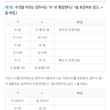
제7항
수컷을 이르는 접두사는 '수-'로 통일한다.(ㄱ을 표준어로 삼고, ㄴ
을 버림.)
ㄱ
ㄴ
비고
수-꿩
수-퀑/숫-꿩
'장끼'도 표준어임.
수-나사
숫-나사
수-놈
숫-놈
수-사돈
숫-사돈
수-소
숫-소
'황소'도 표준어임.
수-은행나무
숫-은행나무
다만 1. 다음 단어에서는 접두사 다음에서 나는 거센소리를 인정한다. 접두사 '암-
'이 결합되는 경우에도 이에 준한다.(ㄱ을 표준어로 삼고, ㄴ을 버림.)
ㄱ
ㄴ
비고
수-캉아지
숫-강아지
수-캐
숫-개