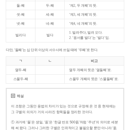
둘-째
두-째
‘제2, 두 개째’의 뜻.
셋-째
세-째
‘제3, 세 개째’의 뜻.
넷-째
네-째
‘제4, 네 개째’의 뜻.
1. 빌려주다, 빌려 오다.
빌리다
빌다
2. ‘용서를 빌다’는 ‘빌다’임.
다만, ‘둘째’는 십 단위 이상의 서수사에 쓰일 때에 ‘두째’로 한다.
ㄱ
ㄴ
비고
열두-째
열두 개째의 뜻은 ‘열둘째’로.
스물두-째
스물두 개째의 뜻은 ‘스물둘째’로.
해설
이 조항은 그동안 용법의 차이가 있는 것으로 규정해 온 것 중 현재에는
그 구별의 의의가 거의 사라진 항목들을 정리한 것이다.
① 과거에 ‘돌’은 생일, ‘돐’은 ‘한글 반포 500돐’처럼 ‘주년’의 의미로 세분
해 써 왔다. 그러나 그러한 구별은 인위적이고 불필요할 뿐만 아니라 ‘돐