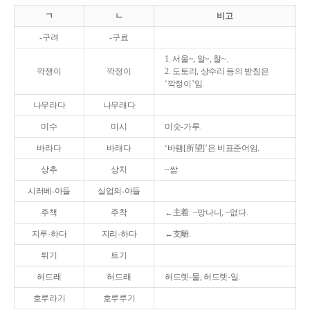
ㄱ
ㄴ
비고
-구려
-구료
1. 서울~, 알~, 찰~.
깍쟁이
깍정이
2. 도토리, 상수리 등의 받침은
‘깍정이’임.
나무라다
나무래다
미수
미시
미숫-가루.
바라다
바래다
‘바램[所望]’은 비표준어임.
상추
상치
~쌈.
시러베-아들
실업의-아들
주책
주착
←主着. ~망나니, ~없다.
지루-하다
지리-하다
←支離.
튀기
트기
허드레
허드래
허드렛-물, 허드렛-일.
호루라기
호루루기