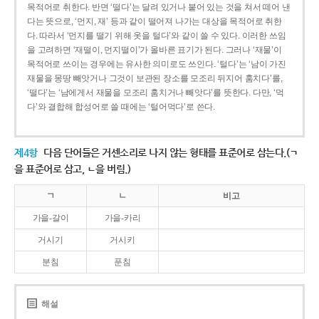
목적어로 취한다. 반면 ‘떨다’는 달려 있거나 붙어 있는 것을 쳐서 떼어 낸
다는 뜻으로, ‘먼지, 재’ 등과 같이 떨어져 나가는 대상을 목적어로 취한
다. 따라서 ‘먼지를 떨기 위해 옷을 털다’와 같이 쓸 수 있다. 이러한 쓰임
을 고려하면 ‘재떨이, 먼지떨이’가 올바른 표기가 된다. 그러나 ‘재물’이
목적어로 쓰이는 경우에는 유사한 의미로도 쓰인다. ‘털다’는 ‘남이 가진
재물을 몽땅 빼앗거나 그것이 보관된 장소를 모조리 뒤지어 훔치다’를,
‘떨다’는 ‘남에게서 재물을 모조리 훔치거나 빼앗다’를 뜻한다. 다만, ‘먹
다’와 결합해 합성어로 쓸 때에는 ‘털어먹다’로 쓴다.
제4항
다음 단어들은 거센소리로 나지 않는 형태를 표준어로 삼는다.(ㄱ
을 표준어로 삼고, ㄴ을 버림.)
ㄱ
ㄴ
비고
가을-갈이
가을-카리
거시기
거시키
분침
푼침
해설