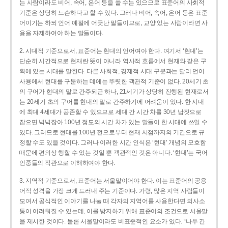
는 사람이라도 비어, 속어, 은어 등을 쓸 수는 있으므로 표준어의 사회적
기준은 상당히 느슨하다고 할 수 있다. 그러나 비어, 속어, 은어 등은 표준
어이기는 하되 언어 예절에 어긋난 말들이므로, 교양 있는 사람이라면 사
용을 자제하여야 하는 말들이다.
2. 시대적 기준으로서, 표준어는 현대의 언어여야 한다. 여기서 ‘현대’는
단순히 시간적으로 현재란 뜻이 아니라 역사적 흐름에서 현재와 같은 구
획에 있는 시대를 말한다. 다른 사회적, 경제적 시대 구분과는 달리 언어
사용에서 현대를 구분하는 데에는 뚜렷한 객관적 기준이 없다. 20세기 초
의 구어가 현대의 말로 간주되곤 하나, 21세기가 상당히 진행된 현재로서
는 20세기 초의 구어를 현대의 말로 간주하기에 어려움이 있다. 한 시대
에 최대 4세대가 공존할 수 있으므로 세대 간 시간 차를 30년 남짓으로
잡으면 넉넉잡아 100년 정도의 시간 차가 있는 말들이 한 시대에 쓰일 수
있다. 그러므로 현대를 100년 전으로부터 현재 시점까지의 기간으로 규
정할 수도 있을 것이다. 그러나 이러한 시간 인식은 ‘현대’ 개념의 모호함
때문에 편의상 행할 수 있는 것일 뿐 객관적인 것은 아니다. ‘현대’는 국어
언중들의 직관으로 이해하여야 한다.
3. 지역적 기준으로서, 표준어는 서울말이어야 한다. 이는 표준어의 공용
어적 성격을 가장 크게 드러내 주는 기준이다. 가령, 많은 지역 사람들이
모여서 공식적인 이야기를 나눌 때 각자의 지역어를 사용한다면 의사소
통이 어려워질 수 있는데, 이를 방지하기 위해 표준어의 조건으로 서울말
을 제시한 것이다. 물론 서울말이라도 비표준적인 요소가 있다. “나두 간