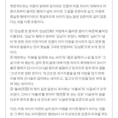
학문적으로는 어원이 밝혀져 있더라도 언중의 어원 의식이 약해져서 어
원으로부터 멀어진 형태가 널리 쓰이면 그 말을 표준어로 삼고, 어원에
충실한 형태이더라도 현실적으로 쓰이지 않는 말은 표준어로 삼지 않겠
다는 것을 다룬 조항이다.
① ‘강낭콩’은 중국의 ‘강남(江南)’ 지방에서 들여온 콩이기 때문에 붙여진
이름인데, ‘강남’의 형태가 변하여 ‘강낭’이 되었다. 제9항의 ‘남비’가 ‘냄
비’로 변한 것과 마찬가지로 언중이 이미 어원을 인식하지 않고 변한 형
태대로 발음하는 언어 현실을 그대로 반영하여 ‘강낭콩’으로 쓰게 한 것
이다.
② 예전에는 ‘지붕을 일 때에 쓰는 새끼’와 ‘좁은 골목이나 길’을 모두 ‘고
샅’으로 써 왔는데, 앞의 뜻의 말에 대해 어원 의식이 희박해져서 조사가
붙은 형태가 [고사시/고사슬] 등으로 발음되고 있으므로 앞의 뜻의 말을
‘고삿’으로 정한 것이다. ‘속고삿’은 초가지붕을 일 때 이엉을 얹기 전에
지붕 위에 건너질러 잡아매는 새끼이고, ‘겉고삿’은 이엉을 얹은 위에 걸
쳐 매는 새끼이다.
③ ‘월세(月貰)’와 뜻이 같은 말로서 과거에는 ‘삭월세’와 ‘사글세’가 모두
쓰였다. 그러나 ‘삭월세’를 한자어 ‘朔月貰’로 보는 것은 ‘사글세’의 음을
단순히 한자로 흉내 낸 것으로 보아 ‘사글세’만을 표준으로 삼은 것이다.
다만, 어원 의식이 여전히 남아 있어 어원을 의식한 형태가 쓰이는 것들
은 그 짝이 되는 비어원적인 형태보다 더 우선적으로 표준어 자격을 주도