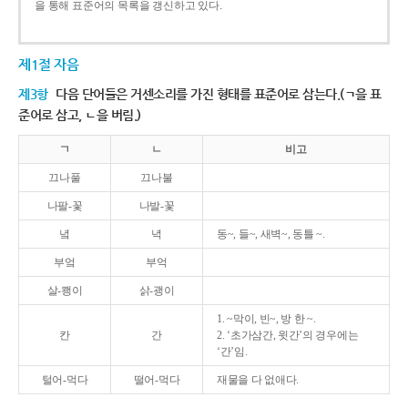
을 통해 표준어의 목록을 갱신하고 있다.
제1절 자음
제3항
다음 단어들은 거센소리를 가진 형태를 표준어로 삼는다.(ㄱ을 표
준어로 삼고, ㄴ을 버림.)
ㄱ
ㄴ
비고
끄나풀
끄나불
나팔-꽃
나발-꽃
녘
녁
동~, 들~, 새벽~, 동틀 ~.
부엌
부억
살-쾡이
삵-괭이
1. ~막이, 빈~, 방 한 ~.
칸
간
2. ‘초가삼간, 윗간’의 경우에는
‘간’임.
털어-먹다
떨어-먹다
재물을 다 없애다.