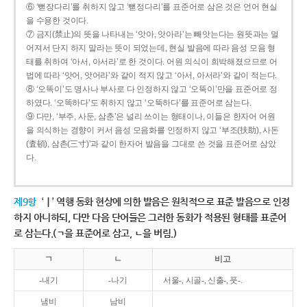
⑥ ‘뻗장다리’를 취하지 않고 ‘뻗정다리’를 표준어로 삼은 것은 언어 현실
을 수용한 것이다.
⑦ 금지(禁止)의 뜻을 나타내는 ‘앗아, 앗아라’는 빼앗는다는 원뜻과는 멀
어져서 단지 하지 말라는 뜻이 되었는데, 현실 발음에 따라 음성 모음 형
태를 취하여 ‘아서, 아서라’로 한 것이다. 어원 의식이 희박해졌으므로 어
법에 따라 ‘앗어, 앗어라’와 같이 적지 않고 ‘아서, 아서라’와 같이 적는다.
⑧ ‘오똑이’도 명사나 부사로 다 인정하지 않고 ‘오뚝이’만을 표준어로 정
하였다. ‘오똑하다’도 취하지 않고 ‘오뚝하다’를 표준어로 삼는다.
⑨ 다만, ‘부주, 사둔, 삼춘’은 널리 쓰이는 형태이나, 이들은 한자어 어원
을 의식하는 경향이 커서 음성 모음화를 인정하지 않고 ‘부조(扶助), 사돈
(査頓), 삼촌(三寸)’과 같이 한자어 발음을 그대로 쓴 것을 표준어로 삼았
다.
제9항
‘ㅣ’ 역행 동화 현상에 의한 발음은 원칙적으로 표준 발음으로 인정
하지 아니하되, 다만 다음 단어들은 그러한 동화가 적용된 형태를 표준어
로 삼는다.(ㄱ을 표준어로 삼고, ㄴ을 버림.)
ㄱ
ㄴ
비고
-내기
-나기
서울-, 시골-, 신출-, 풋-.
냄비
남비