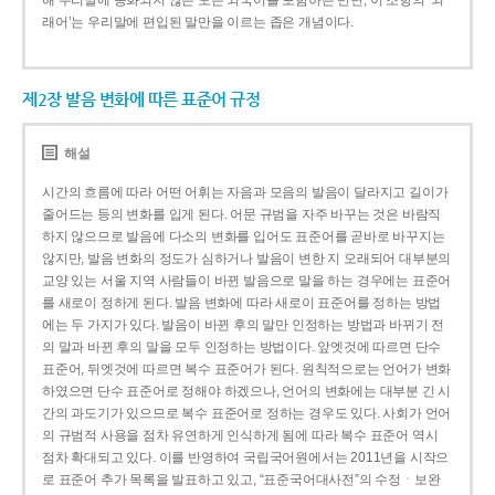
해 우리말에 동화되지 않은 모든 외국어를 포함하는 반면, 이 조항의 ‘외
래어’는 우리말에 편입된 말만을 이르는 좁은 개념이다.
제2장 발음 변화에 따른 표준어 규정
해설
시간의 흐름에 따라 어떤 어휘는 자음과 모음의 발음이 달라지고 길이가
줄어드는 등의 변화를 입게 된다. 어문 규범을 자주 바꾸는 것은 바람직
하지 않으므로 발음에 다소의 변화를 입어도 표준어를 곧바로 바꾸지는
않지만, 발음 변화의 정도가 심하거나 발음이 변한 지 오래되어 대부분의
교양 있는 서울 지역 사람들이 바뀐 발음으로 말을 하는 경우에는 표준어
를 새로이 정하게 된다. 발음 변화에 따라 새로이 표준어를 정하는 방법
에는 두 가지가 있다. 발음이 바뀐 후의 말만 인정하는 방법과 바뀌기 전
의 말과 바뀐 후의 말을 모두 인정하는 방법이다. 앞엣것에 따르면 단수
표준어, 뒤엣것에 따르면 복수 표준어가 된다. 원칙적으로는 언어가 변화
하였으면 단수 표준어로 정해야 하겠으나, 언어의 변화에는 대부분 긴 시
간의 과도기가 있으므로 복수 표준어로 정하는 경우도 있다. 사회가 언어
의 규범적 사용을 점차 유연하게 인식하게 됨에 따라 복수 표준어 역시
점차 확대되고 있다. 이를 반영하여 국립국어원에서는 2011년을 시작으
로 표준어 추가 목록을 발표하고 있고, “표준국어대사전”의 수정ㆍ보완