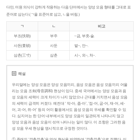
다만, 어원 의식이 강하게 작용하는 다음 단어에서는 양성 모음 형태를 그대로 표
준어로 삼는다.(ㄱ을 표준어로 삼고, ㄴ을 버림.)
ㄱ
ㄴ
비고
부조(扶助)
부주
~금, 부좃-술.
사돈(査頓)
사둔
밭~, 안~.
삼촌(三寸)
삼춘
시~, 외~, 처~.
해설
우리말에는 양성 모음은 양성 모음끼리, 음성 모음은 음성 모음끼리 어울
리는 모음 조화(母音調和) 현상이 있다. 중세 국어에서는 양성 모음과 음
성 모음의 세력이 크게 차이가 나지 않았으나 근대를 거치면서 음성 모음
의 세력이 급격히 커졌다. 예컨대 ‘ 막-아, 좁-아’, ‘접-어, 굽-어, 재-어, 세-
어, 괴-어, 쥐-어’ 등의 어미 활용에서도 음성 모음의 우세를 확인할 수 있
다. 심지어는 한 단어 내부에서도 양성 모음이 일관되게 나타나지 않고
양성 모음과 음성 모음이 섞여 나타나는 일이 많다. 이 조항은 그러한 음
성 모음 우세 현상을 명시적으로 규정한 것이다.
① 종래의 ‘깡총깡총’은 언어 현실을 반영하여 ‘깡충깡충’으로 정했다. 이