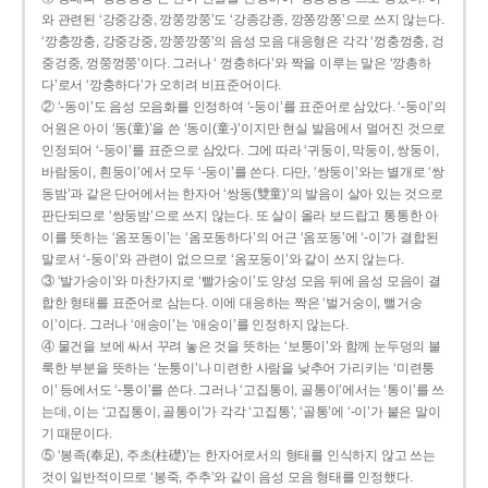
와 관련된 ‘강중강중, 깡쭝깡쭝’도 ‘강종강종, 깡쫑깡쫑’으로 쓰지 않는다.
‘깡충깡충, 강중강중, 깡쭝깡쭝’의 음성 모음 대응형은 각각 ‘껑충껑충, 겅
중겅중, 껑쭝껑쭝’이다. 그러나 ‘ 껑충하다’와 짝을 이루는 말은 ‘깡총하
다’로서 ‘깡충하다’가 오히려 비표준어이다.
② ‘-동이’도 음성 모음화를 인정하여 ‘-둥이’를 표준어로 삼았다. ‘-둥이’의
어원은 아이 ‘동(童)’을 쓴 ‘동이(童-)’이지만 현실 발음에서 멀어진 것으로
인정되어 ‘-둥이’를 표준으로 삼았다. 그에 따라 ‘귀둥이, 막둥이, 쌍둥이,
바람둥이, 흰둥이’에서 모두 ‘-둥이’를 쓴다. 다만, ‘쌍둥이’와는 별개로 ‘쌍
동밤’과 같은 단어에서는 한자어 ‘쌍동(雙童)’의 발음이 살아 있는 것으로
판단되므로 ‘쌍둥밤’으로 쓰지 않는다. 또 살이 올라 보드랍고 통통한 아
이를 뜻하는 ‘옴포동이’는 ‘옴포동하다’의 어근 ‘옴포동’에 ‘-이’가 결합된
말로서 ‘-둥이’와 관련이 없으므로 ‘옴포둥이’와 같이 쓰지 않는다.
③ ‘발가숭이’와 마찬가지로 ‘빨가숭이’도 양성 모음 뒤에 음성 모음이 결
합한 형태를 표준어로 삼는다. 이에 대응하는 짝은 ‘벌거숭이, 뻘거숭
이’이다. 그러나 ‘애송이’는 ‘애숭이’를 인정하지 않는다.
④ 물건을 보에 싸서 꾸려 놓은 것을 뜻하는 ‘보퉁이’와 함께 눈두덩의 불
룩한 부분을 뜻하는 ‘눈퉁이’나 미련한 사람을 낮추어 가리키는 ‘미련퉁
이’ 등에서도 ‘-퉁이’를 쓴다. 그러나 ‘고집통이, 골통이’에서는 ‘통이’를 쓰
는데, 이는 ‘고집통이, 골통이’가 각각 ‘고집통’, ‘골통’에 ‘-이’가 붙은 말이
기 때문이다.
⑤ ‘봉족(奉足), 주초(柱礎)’는 한자어로서의 형태를 인식하지 않고 쓰는
것이 일반적이므로 ‘봉죽, 주추’와 같이 음성 모음 형태를 인정했다.