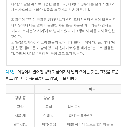
제3항과 같은 취지로 규정한 말들이나, 제3항의 경우와는 달리 거센소리
가 예사소리로 변화한 말들을 표준어로 삼은 경우이다.
① 표준어 규정이 공표된 1988년보다 이미 오래전부터 이름이 얼른 생각
나지 않거나 바로 말하기 곤란한 사람 또는 사물을 가리키는 대명사로
‘거시키’보다는 ‘거시기’가 더 널리 쓰였고 이 조항에서 이를 다시 확인한
것이다.
② ‘푼’은 한자 ‘分’의 고어 발음의 잔재이다. 현대 국어의 ‘할, 푼, 리’나 ‘땡
전 한 푼’ 등에 ‘푼’이 남아 있으나 한자어로 읽을 때에는 ‘분’으로 발음한
다. 따라서 시계의 ‘분침’은 ‘푼침’으로 쓰지 않는다.
제5항
어원에서 멀어진 형태로 굳어져서 널리 쓰이는 것은, 그것을 표준
어로 삼는다.(ㄱ을 표준어로 삼고, ㄴ을 버림.)
ㄱ
ㄴ
비고
강낭-콩
강남-콩
고삿
고샅
겉~, 속~.
사글-세
삭월-세
‘월세’는 표준어임.
울력-성당
위력-성당
떼를 지어서 으르고 협박하는 일.