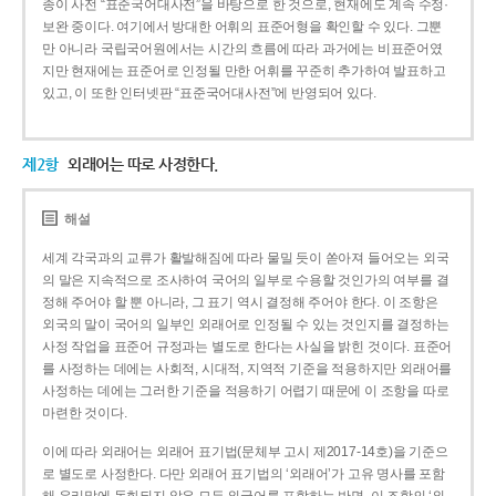
종이 사전 “표준국어대사전”을 바탕으로 한 것으로, 현재에도 계속 수정·
보완 중이다. 여기에서 방대한 어휘의 표준어형을 확인할 수 있다. 그뿐
만 아니라 국립국어원에서는 시간의 흐름에 따라 과거에는 비표준어였
지만 현재에는 표준어로 인정될 만한 어휘를 꾸준히 추가하여 발표하고
있고, 이 또한 인터넷판 “표준국어대사전”에 반영되어 있다.
제2항
외래어는 따로 사정한다.
해설
세계 각국과의 교류가 활발해짐에 따라 물밀 듯이 쏟아져 들어오는 외국
의 말은 지속적으로 조사하여 국어의 일부로 수용할 것인가의 여부를 결
정해 주어야 할 뿐 아니라, 그 표기 역시 결정해 주어야 한다. 이 조항은
외국의 말이 국어의 일부인 외래어로 인정될 수 있는 것인지를 결정하는
사정 작업을 표준어 규정과는 별도로 한다는 사실을 밝힌 것이다. 표준어
를 사정하는 데에는 사회적, 시대적, 지역적 기준을 적용하지만 외래어를
사정하는 데에는 그러한 기준을 적용하기 어렵기 때문에 이 조항을 따로
마련한 것이다.
이에 따라 외래어는 외래어 표기법(문체부 고시 제2017-14호)을 기준으
로 별도로 사정한다. 다만 외래어 표기법의 ‘외래어’가 고유 명사를 포함