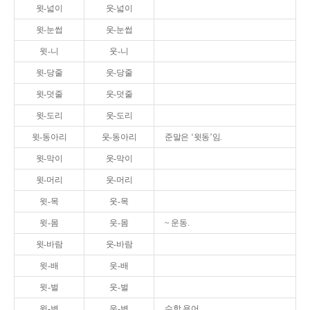
윗-넓이
웃-넓이
윗-눈썹
웃-눈썹
윗-니
웃-니
윗-당줄
웃-당줄
윗-덧줄
웃-덧줄
윗-도리
웃-도리
윗-동아리
웃-동아리
준말은 ‘윗동’임.
윗-막이
웃-막이
윗-머리
웃-머리
윗-목
웃-목
윗-몸
웃-몸
~ 운동.
윗-바람
웃-바람
윗-배
웃-배
윗-벌
웃-벌
윗-변
웃-변
수학 용어.