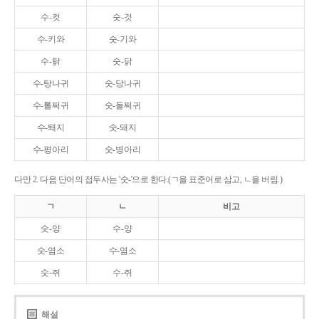
수-컷
숫-것
수-키와
숫-기와
수-탉
숫-닭
수-탕나귀
숫-당나귀
수-톨쩌귀
숫-돌쩌귀
수-퇘지
숫-돼지
수-평아리
숫-병아리
다만 2. 다음 단어의 접두사는 '숫-'으로 한다.(ㄱ을 표준어로 삼고, ㄴ을 버림.)
ㄱ
ㄴ
비고
숫-양
수-양
숫-염소
수-염소
숫-쥐
수-쥐
해설