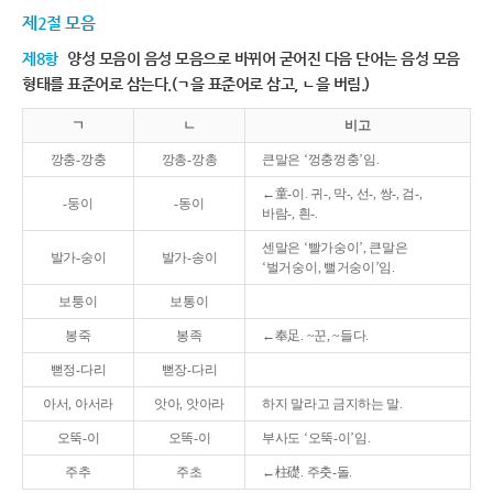
제2절 모음
제8항
양성 모음이 음성 모음으로 바뀌어 굳어진 다음 단어는 음성 모음
형태를 표준어로 삼는다.(ㄱ을 표준어로 삼고, ㄴ을 버림.)
ㄱ
ㄴ
비고
깡충-깡충
깡총-깡총
큰말은 ‘껑충껑충’임.
←童-이. 귀-, 막-, 선-, 쌍-, 검-,
-둥이
-동이
바람-, 흰-.
센말은 ‘빨가숭이’, 큰말은
발가-숭이
발가-송이
‘벌거숭이, 뻘거숭이’임.
보퉁이
보통이
봉죽
봉족
←奉足. ~꾼, ~들다.
뻗정-다리
뻗장-다리
아서, 아서라
앗아, 앗아라
하지 말라고 금지하는 말.
오뚝-이
오똑-이
부사도 ‘오뚝-이’임.
주추
주초
←柱礎. 주춧-돌.