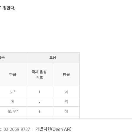
 정한다.
모음
모음
국제 음성
한글
한글
기호
이*
i
이
위
y
위
오, 우*
e
에
ø
외
: 02-2669-9737
개발지원(Open API)
ɛ
에