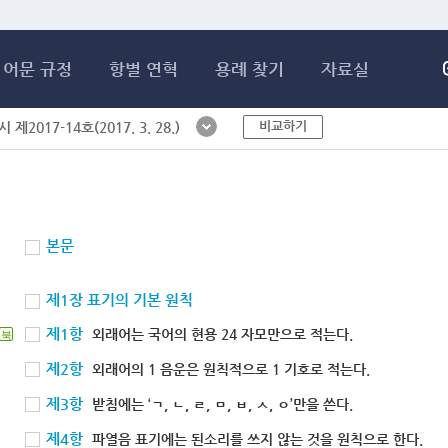
메인콘텐츠 바로가기
어문 규정
항별 연혁
용례 찾기
자료실
비교하기
제2017-14호(2017. 3. 28.)
본문
제1장 표기의 기본 원칙
제1항
외래어는 국어의 현용 24 자모만으로 적는다.
북
제2항
외래어의 1 음운은 원칙적으로 1 기호로 적는다.
제3항
받침에는 ‘ㄱ, ㄴ, ㄹ, ㅁ, ㅂ, ㅅ, ㅇ’만을 쓴다.
제4항
파열음 표기에는 된소리를 쓰지 않는 것을 원칙으로 한다.