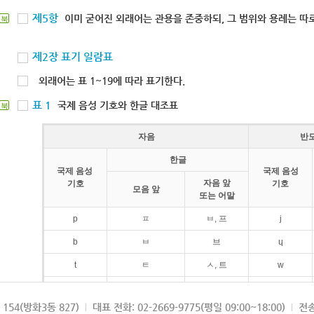
제5항
이미 굳어진 외래어는 관용을 존중하되, 그 범위와 용례는 따로
북
제2장 표기 일람표
외래어는 표 1~19에 따라 표기한다.
표 1
국제 음성 기호와 한글 대조표
북
자음
반
한글
국제 음성
국제 음성
자음 앞
기호
기호
모음 앞
또는 어말
p
ㅍ
ㅂ, 프
j
b
ㅂ
브
ɥ
t
ㅌ
ㅅ, 트
w
d
ㄷ
드
154(방화3동 827)
대표 전화: 02-2669-9775(평일 09:00~18:00)
전송
k
ㅋ
ㄱ, 크