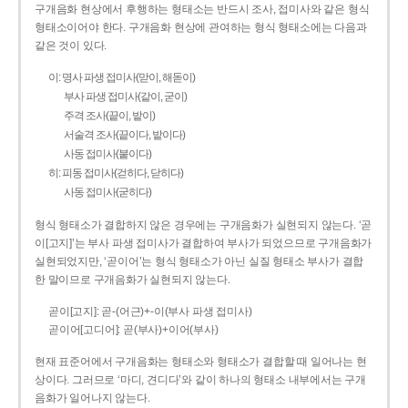
구개음화 현상에서 후행하는 형태소는 반드시 조사, 접미사와 같은 형식
형태소이어야 한다. 구개음화 현상에 관여하는 형식 형태소에는 다음과
같은 것이 있다.
이: 명사 파생 접미사(맏이, 해돋이)
부사 파생 접미사(같이, 굳이)
주격 조사(끝이, 밭이)
서술격 조사(끝이다, 밭이다)
사동 접미사(붙이다)
히: 피동 접미사(걷히다, 닫히다)
사동 접미사(굳히다)
형식 형태소가 결합하지 않은 경우에는 구개음화가 실현되지 않는다. ‘곧
이[고지]’는 부사 파생 접미사가 결합하여 부사가 되었으므로 구개음화가
실현되었지만, ‘곧이어’는 형식 형태소가 아닌 실질 형태소 부사가 결합
한 말이므로 구개음화가 실현되지 않는다.
곧이[고지]: 곧-­(어근)+­-이(부사 파생 접미사)
곧이어[고디어]: 곧(부사)+이어(부사)
현재 표준어에서 구개음화는 형태소와 형태소가 결합할 때 일어나는 현
상이다. 그러므로 ‘마디, 견디다’와 같이 하나의 형태소 내부에서는 구개
음화가 일어나지 않는다.