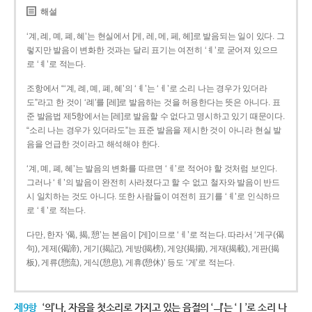
해설
‘계, 례, 몌, 폐, 혜’는 현실에서 [게, 레, 메, 페, 헤]로 발음되는 일이 있다. 그
렇지만 발음이 변화한 것과는 달리 표기는 여전히 ‘ㅖ’로 굳어져 있으므
로 ‘ㅖ’로 적는다.
조항에서 “‘계, 례, 몌, 폐, 혜’의 ‘ㅖ’는 ‘ㅔ’로 소리 나는 경우가 있더라
도”라고 한 것이 ‘례’를 [레]로 발음하는 것을 허용한다는 뜻은 아니다. 표
준 발음법 제5항에서는 [레]로 발음할 수 없다고 명시하고 있기 때문이다.
“소리 나는 경우가 있더라도”는 표준 발음을 제시한 것이 아니라 현실 발
음을 언급한 것이라고 해석해야 한다.
‘계, 몌, 폐, 혜’는 발음의 변화를 따르면 ‘ㅔ’로 적어야 할 것처럼 보인다.
그러나 ‘ㅖ’의 발음이 완전히 사라졌다고 할 수 없고 철자와 발음이 반드
시 일치하는 것도 아니다. 또한 사람들이 여전히 표기를 ‘ㅖ’로 인식하므
로 ‘ㅖ’로 적는다.
다만, 한자 ‘偈, 揭, 憩’는 본음이 [게]이므로 ‘ㅔ’로 적는다. 따라서 ‘게구(偈
句), 게제(偈諦), 게기(揭記), 게방(揭榜), 게양(揭揚), 게재(揭載), 게판(揭
板), 게류(憩流), 게식(憩息), 게휴(憩休)’ 등도 ‘게’로 적는다.
제9항
‘의’나, 자음을 첫소리로 가지고 있는 음절의 ‘ㅢ’는 ‘ㅣ’로 소리 나