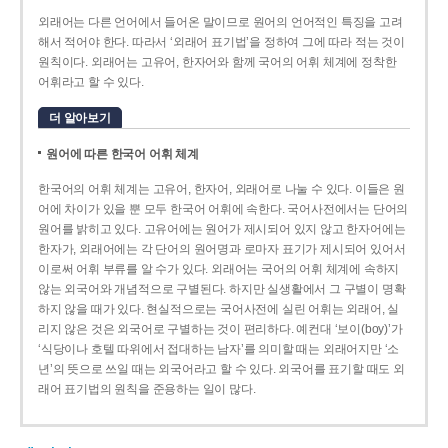
외래어는 다른 언어에서 들어온 말이므로 원어의 언어적인 특징을 고려
해서 적어야 한다. 따라서 ‘외래어 표기법’을 정하여 그에 따라 적는 것이
원칙이다. 외래어는 고유어, 한자어와 함께 국어의 어휘 체계에 정착한
어휘라고 할 수 있다.
더 알아보기
원어에 따른 한국어 어휘 체계
한국어의 어휘 체계는 고유어, 한자어, 외래어로 나눌 수 있다. 이들은 원
어에 차이가 있을 뿐 모두 한국어 어휘에 속한다. 국어사전에서는 단어의
원어를 밝히고 있다. 고유어에는 원어가 제시되어 있지 않고 한자어에는
한자가, 외래어에는 각 단어의 원어명과 로마자 표기가 제시되어 있어서
이로써 어휘 부류를 알 수가 있다. 외래어는 국어의 어휘 체계에 속하지
않는 외국어와 개념적으로 구별된다. 하지만 실생활에서 그 구별이 명확
하지 않을 때가 있다. 현실적으로는 국어사전에 실린 어휘는 외래어, 실
리지 않은 것은 외국어로 구별하는 것이 편리하다. 예컨대 ‘보이(boy)’가
‘식당이나 호텔 따위에서 접대하는 남자’를 의미할 때는 외래어지만 ‘소
년’의 뜻으로 쓰일 때는 외국어라고 할 수 있다. 외국어를 표기할 때도 외
래어 표기법의 원칙을 준용하는 일이 많다.