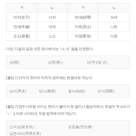
ㄱ
ㄴ
ㄱ
ㄴ
여자(女子)
녀자
유대(紐帶)
뉴대
연세(年歲)
년세
이토(泥土)
니토
요소(尿素)
뇨소
익명(匿名)
닉명
다만, 다음과 같은 의존 명사에서는 ‘냐, 녀’ 음을 인정한다.
냥(兩)
냥쭝(兩-)
년(年)(몇 년)
[붙임 1] 단어의 첫머리 이외의 경우에는 본음대로 적는다.
남녀(男女)
당뇨(糖尿)
결뉴(結紐)
은닉(隱匿)
[붙임 2] 접두사처럼 쓰이는 한자가 붙어서 된 말이나 합성어에서, 뒷말의 첫소리가
‘ㄴ’ 소리로 나더라도 두음 법칙에 따라 적는다.
신여성(新女性)
공염불(空念佛)
남존여비(男尊女卑)