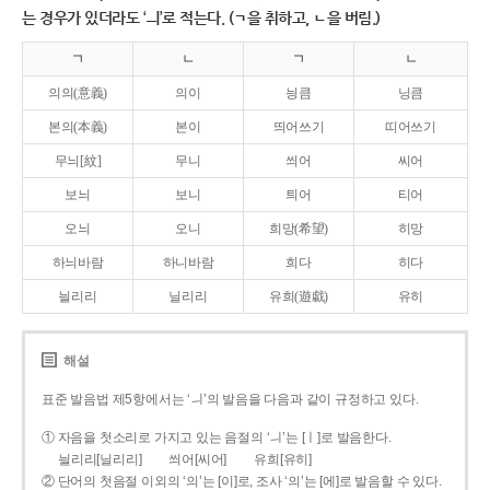
는 경우가 있더라도 ‘ㅢ’로 적는다. (ㄱ을 취하고, ㄴ을 버림.)
ㄱ
ㄴ
ㄱ
ㄴ
의의(意義)
의이
닁큼
닝큼
본의(本義)
본이
띄어쓰기
띠어쓰기
무늬[紋]
무니
씌어
씨어
보늬
보니
틔어
티어
오늬
오니
희망(希望)
히망
하늬바람
하니바람
희다
히다
늴리리
닐리리
유희(遊戱)
유히
해설
표준 발음법 제5항에서는 ‘ㅢ’의 발음을 다음과 같이 규정하고 있다.
① 자음을 첫소리로 가지고 있는 음절의 ‘ㅢ’는 [ㅣ]로 발음한다.
늴리리[닐리리]
씌어[씨어]
유희[유히]
② 단어의 첫음절 이외의 ‘의’는 [이]로, 조사 ‘의’는 [에]로 발음할 수 있다.