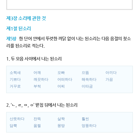
제3장 소리에 관한 것
제1절 된소리
제5항
한 단어 안에서 뚜렷한 까닭 없이 나는 된소리는 다음 음절의 첫소
리를 된소리로 적는다.
1. 두 모음 사이에서 나는 된소리
소쩍새
어깨
오빠
으뜸
아끼다
기쁘다
깨끗하다
어떠하다
해쓱하다
가끔
거꾸로
부썩
어찌
이따금
2. ‘ㄴ, ㄹ, ㅁ, ㅇ’ 받침 뒤에서 나는 된소리
산뜻하다
잔뜩
살짝
훨씬
담뿍
움찔
몽땅
엉뚱하다