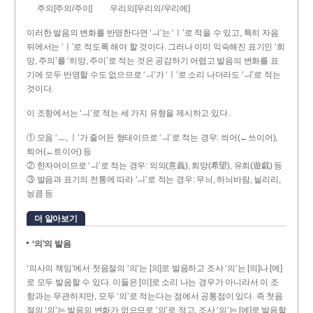
주의[주의/주이]
우리의[우리의/우리에]
이러한 발음의 변화를 반영한다면 ‘ㅢ’는 ‘ㅣ’로 적을 수 있고, 특히 자음
뒤에서는 ‘ㅣ’로 적도록 해야 할 것이다. 그러나 이미 익숙해진 표기인 ‘희
망, 주의’를 ‘히망, 주이’로 적는 것은 공감하기 어렵고 발음의 변화를 표
기에 모두 반영할 수도 없으므로 ‘ㅢ’가 ‘ㅣ’로 소리 나더라도 ‘ㅢ’로 적는
것이다.
이 조항에서는 ‘ㅢ’로 적는 세 가지 유형을 제시하고 있다.
① 모음 ‘ㅡ, ㅣ’가 줄어든 형태이므로 ‘ㅢ’로 적는 경우: 씌어(←쓰이어),
틔어(←트이어) 등
② 한자어이므로 ‘ㅢ’로 적는 경우: 의의(意義), 희망(希望), 유희(遊戱) 등
③ 발음과 표기의 전통에 따라 ‘ㅢ’로 적는 경우: 무늬, 하늬바람, 늴리리,
닁큼 등
더 알아보기
‘의’의 발음
‘의사의 책임’에서 첫음절의 ‘의’는 [의]로 발음하고 조사 ‘의’는 [의]나 [에]
로 모두 발음할 수 있다. 이들은 [이]로 소리 나는 경우가 아니라서 이 조
항과는 무관하지만, 모두 ‘의’로 적는다는 점에서 공통점이 있다. 즉 첫음
절의 ‘의’는 발음의 변화가 없으므로 ‘의’로 적고, 조사 ‘의’는 [에]로 발음할