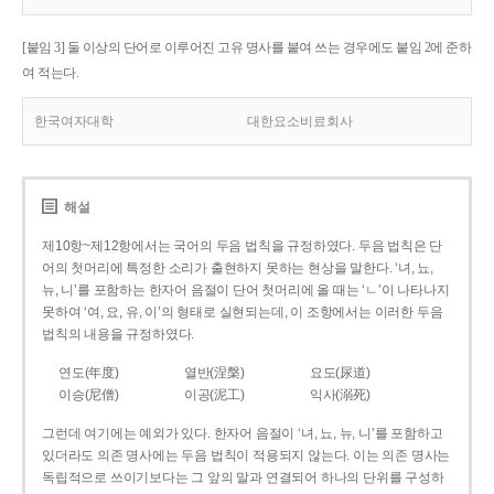
[붙임 3] 둘 이상의 단어로 이루어진 고유 명사를 붙여 쓰는 경우에도 붙임 2에 준하
여 적는다.
한국여자대학
대한요소비료회사
해설
제10항~제12항에서는 국어의 두음 법칙을 규정하였다. 두음 법칙은 단
어의 첫머리에 특정한 소리가 출현하지 못하는 현상을 말한다. ‘녀, 뇨,
뉴, 니’를 포함하는 한자어 음절이 단어 첫머리에 올 때는 ‘ㄴ’이 나타나지
못하여 ‘여, 요, 유, 이’의 형태로 실현되는데, 이 조항에서는 이러한 두음
법칙의 내용을 규정하였다.
연도(年度)
열반(涅槃)
요도(尿道)
이승(尼僧)
이공(泥工)
익사(溺死)
그런데 여기에는 예외가 있다. 한자어 음절이 ‘녀, 뇨, 뉴, 니’를 포함하고
있더라도 의존 명사에는 두음 법칙이 적용되지 않는다. 이는 의존 명사는
독립적으로 쓰이기보다는 그 앞의 말과 연결되어 하나의 단위를 구성하