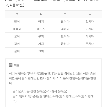
고, ㄴ을 버림.)
ㄱ
ㄴ
ㄱ
ㄴ
맏이
마지
핥이다
할치다
해돋이
해도지
걷히다
거치다
굳이
구지
닫히다
다치다
같이
가치
묻히다
무치다
끝이
끄치
해설
여기서 말하는 ‘종속적(從屬的) 관계’란, 실질 형태소인 체언, 어근, 용언
어간 등에 형식 형태소인 조사, 접미사, 어미 등이 결합하는 관계를 말한
다.
솥이[소치]: 솥(실질 형태소)+이(형식 형태소)
묻히다[무치다]: 묻­-(실질 형태소)+­-히­-(형식 형태소)+-다(형식 형태
소)