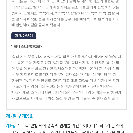
다. 이들은 ‘어간+어미’, ‘어근+어근’과 같이 두 개의 형태소가 결합된 말
이라서, ‘눈곱, 발바닥’ 등과 마찬가지로 된소리를 표기에 반영하지 않는
것이다. 그렇지만 ‘똑똑하다, 쓱싹쓱싹, 쌉쌀하다’의 ‘똑똑, 쓱싹, 쌉쌀’처
럼 같거나 비슷한 음절이 거듭되는 경우에는 예외적으로 된소리를 표기
에 반영하여 같은 글자로 적는다.
더 알아보기
형태소(形態素)란?
‘형태소’는 뜻을 가지고 있는 가장 작은 단위를 말한다. 국어에서 ‘ㅂ’이나
‘ㅣ’ 등은 뜻을 가지고 있지 않기 때문에 형태소가 될 수 없지만 ‘비’가 되
면 뜻을 이루는 최소 단위인 형태소가 된다. ‘책가방’은 ‘책’과 ‘가방’이라
는 두 가지 의미로 쪼개지기 때문에 형태소는 ‘책가방’이 아니라 ‘책’과
‘가방’이다. 더 작은 단위로 쪼개진다고 해도 쪼갰을 때 의미가 없어지거
나 쪼개기 전의 의미와 관련되는 의미가 없어지면 안 된다. ‘나비’는
‘나’와 ‘비’로 쪼개어지지만 이때 ‘나’와 ‘비’는 ‘나비’의 의미와는 전혀 관계
가 없으므로 ‘나비’는 더 이상 쪼갤 수 없는 의미 단위, 즉 형태소가 된다.
제2절 구개음화
제6항
‘ㄷ, ㅌ’ 받침 뒤에 종속적 관계를 가진 ‘- 이(-)’나 ‘- 히 -’가 올 적에
는 그 ‘ㄷ, ㅌ’이 ‘ㅈ, ㅊ’으로 소리 나더라도 ‘ㄷ, ㅌ’으로 적는다.(ㄱ을 취하