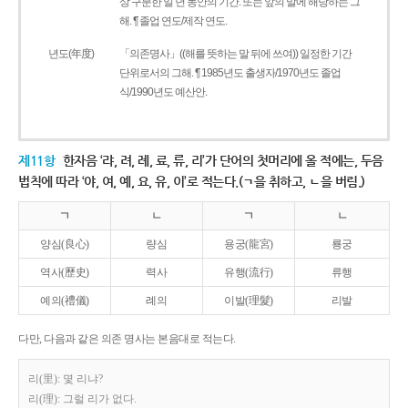
상 구분한 일 년 동안의 기간. 또는 앞의 말에 해당하는 그
해. ¶ 졸업 연도/제작 연도.
년도(年度)
「의존명사」((해를 뜻하는 말 뒤에 쓰여)) 일정한 기간
단위로서의 그해. ¶ 1985년도 출생자/1970년도 졸업
식/1990년도 예산안.
제11항
한자음 ‘랴, 려, 례, 료, 류, 리’가 단어의 첫머리에 올 적에는, 두음
법칙에 따라 ‘야, 여, 예, 요, 유, 이’로 적는다.(ㄱ을 취하고, ㄴ을 버림.)
ㄱ
ㄴ
ㄱ
ㄴ
양심(良心)
량심
용궁(龍宮)
룡궁
역사(歷史)
력사
유행(流行)
류행
예의(禮儀)
례의
이발(理髮)
리발
다만, 다음과 같은 의존 명사는 본음대로 적는다.
리(里): 몇 리냐?
리(理): 그럴 리가 없다.