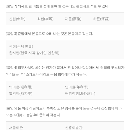
[붙임 2] 외자로 된 이름을 성에 붙여 쓸 경우에도 본음대로 적을 수 있다.
신립(申砬)
최린(崔麟)
채륜(蔡倫)
하륜(河崙)
[붙임 3] 준말에서 본음으로 소리 나는 것은 본음대로 적는다.
국련(국제 연합)
한시련(한국 시각 장애인 연합회)
[붙임 4] 접두사처럼 쓰이는 한자가 붙어서 된 말이나 합성어에서, 뒷말의 첫소리가
‘ㄴ’ 또는 ‘ㄹ’ 소리로 나더라도 두음 법칙에 따라 적는다.
역이용(逆利用)
연이율(年利率)
열역학(熱力學)
해외여행(海外旅行)
[붙임 5] 둘 이상의 단어로 이루어진 고유 명사를 붙여 쓰는 경우나 십진법에 따라
쓰는 수(數)도 붙임 4에 준하여 적는다.
서울여관
신흥이발관