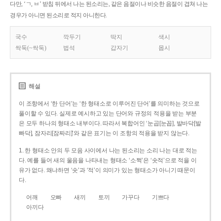
다만, ‘ㄱ, ㅂ’ 받침 뒤에서 나는 된소리는, 같은 음절이나 비슷한 음절이 겹쳐 나는
경우가 아니면 된소리로 적지 아니한다.
국수
깍두기
딱지
색시
싹둑(~싹둑)
법석
갑자기
몹시
해설
이 조항에서 ‘한 단어’는 ‘한 형태소로 이루어진 단어’를 의미하는 것으로
풀이할 수 있다. 실제로 예시하고 있는 단어와 규정의 적용을 받는 부분
은 모두 하나의 형태소 내부이다. 따라서 복합어인 ‘눈곱[눈꼽], 발바닥[발
빠닥], 잠자리[잠짜리]’와 같은 표기는 이 조항의 적용을 받지 않는다.
1. 한 형태소 안의 두 모음 사이에서 나는 된소리는 소리 나는 대로 적는
다. 예를 들어 새의 울음을 나타내는 형태소 ‘소쩍’은 ‘솟적’으로 적을 이
유가 없다. 왜냐하면 ‘솟’과 ‘적’이 의미가 있는 형태소가 아니기 때문이
다.
어깨
오빠
새끼
토끼
가꾸다
기쁘다
아끼다