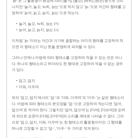
‘늙-’은 그 활용형이 환경에 따라 [늘거], [늘꼬], [늑찌], [능는] 등으로 소리
나지만 ‘늘거, 늘꼬, 늑찌, 능는’으로 적지 않고 ‘늙-’으로 어간의 형태를 고
정하여 ‘늙어, 늙고, 늙지, 늙는’으로 적는다.
늘거, 늘꼬, 늑찌, 능는 (×)
늙어, 늙고, 늙지, 늙는 (○)
이처럼 ‘늙-­’이라는 어간과 거기에 결합하는 어미의 형태를 고정하여 적
으면 각 형태소가 지닌 뜻을 분명하게 파악할 수 있다.
그러나 언제나 어법에 따라 형태소를 고정하여 적을 수 있는 것은 아니
다. 하나의 형태소라고 하더라도 한 형태로 고정하여 적을 수 없는 경우
가 있다.
덥고, 덥지
더워, 더우며
위의 ‘덥고, 덥지’에서의 ‘덥-­’과 ‘더워, 더우며’의 ‘더우-­’는 같은 형태소이
다. 어법에 따라 형태소의 본모양을 ‘덥-­’으로 고정하여 적는다면 ‘덥어,
덥으며’로 적어야 한다. 그렇지만 ‘덥어, 덥으며’는 [더버], [더브며]로 읽히
게 되므로 표준어 [더워], [더우며]의 소리를 제대로 나타낼 수 없다. 그러
므로 ‘덥고, 덥지, 더워, 더우며’는 한 형태소의 활용형이지만 그 형태를
하나로 고정할 수 없고 ‘덥-’, ‘더우-’ 두 가지로 적게 된다.