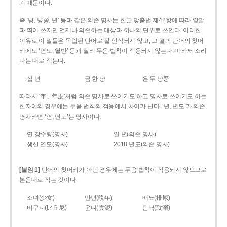
기 때문이다.
즉 ‘냥, 냥쭝, 년’ 등과 같은 의존 명사는 한글 맞춤법 제42항에 따라 앞말
과 띄어 쓰지만 언제나 의존하는 대상과 하나의 단위로 쓰인다. 이러한
이유로 이 말들은 독립된 단어로 잘 인식되지 않고, 그 결과 단어의 첫머
리에도 ‘연도, 열반’ 등과 달리 두음 법칙이 적용되지 않는다. 따라서 소리
나는 대로 적는다.
십 년
금 한 냥
은 두 냥쭝
따라서 ‘年’, ‘年度’처럼 의존 명사로 쓰이기도 하고 명사로 쓰이기도 하는
한자어의 경우에는 두음 법칙의 적용에서 차이가 난다. ‘년, 년도’가 의존
명사라면 ‘연, 연도’는 명사이다.
연 강수량(명사)
일 년(의존 명사)
생산 연도(명사)
2018 년도(의존 명사)
[붙임 1]
단어의 첫머리가 아닌 경우에는 두음 법칙이 적용되지 않으므로
본음대로 적는 것이다.
소녀(少女)
만년(晩年)
배뇨(排尿)
비구니(比丘尼)
운니(雲泥)
탐닉(耽溺)