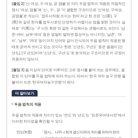
[붙임 2]
‘신-여성, 구-여성, 공-염불’은 이미 두음 법칙이 적용된 자립적인
명사 ‘여성, 염불’에 ‘신-, 구-, 공-’이 결합한 구조이므로 ‘신여성, 구여성,
공염불’로 적는다. ‘접두사처럼 쓰이는 한자’라고 한 것은 ‘신(新), 구
(舊)’와 같은 한자를 접두사로만 단정하기 어렵다는 점을 밝힌 것이다. 실
제로 ‘구(舊)’는 ‘구 시민 회관’과 같은 구성에서는 관형사로도 쓰인다. ‘남
존­-여비, 남부-­여대’ 등은 엄밀히 말하면 합성어는 아니지만, ‘남존’, ‘여
비’, ‘남부’, ‘여대’ 등이 마치 단어와 같이 인식되어 두음 법칙이 적용된 형
태로 굳어져 쓰이고 있는 것이다. 한편 ‘신년도, 구년도’ 등은 발음이 [신
년도], [구ː년도]이며 ‘신년­-도, 구년-­도’로 분석되는 구조이므로 이 규정이
적용되지 않는다.
[붙임 3]
둘 이상의 단어로 이루어진 고유 명사를 붙여 쓰는 경우에도, 결
합된 각 단어를 두음 법칙에 따라 적는다. 따라서 ‘한국 여자 농구 연맹’을
붙여서 쓰면 ‘한국여자농구연맹’이 된다.
더 알아보기
두음 법칙의 적용
두음 법칙의 적용에 차이가 있는 ‘연도’와 ‘년도’는 “표준국어대사전”에서
이러한 차이점을 확인할 수 있다.
연도(年度)
「명사」 사무나 회계 결산 따위의 처리를 위하여 편의