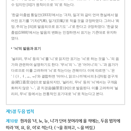
수 있지만 [의]가 원칙이므로 ‘의’로 적는다.
‘한글 마춤법 통일안(1933)’에서는 ‘긔챠, 일긔’와 같이 언어 현실에서 멀
어진 표기를 ‘기차(汽車), 일기(日氣)’로 적을 것을 규정하였다. 그러나 ‘희
망, 주의’는 [의]로 발음되므로 표기도 ‘ㅢ’로 한다고 규정하였다. ‘한글 맞
춤법(1988)’에서는 발음의 변화는 인정하면서 표기는 기존대로 유지하
였다.
‘늬’의 발음과 표기
‘늴리리, 무늬’ 등의 ‘늬’를 ‘니’로 읽지만 표기는 ‘늬’로 하는 것을 ‘ㄴ’의 음
가와 관련하여 설명하기도 한다. ‘무늬’의 ‘ㄴ’은 ‘어머니’의 ‘ㄴ’과 음가가
다르므로 이를 고려하여 ‘늬’로 적는다는 견해이다. 이에 따르면 ‘ㄴ’은
‘ㅣ(ㅑ, ㅕ, ㅛ, ㅠ)’와 결합하면 ‘어머니, 읽으니까’에서의 [니]처럼 경구개
음(硬口蓋音) [ɲ]으로 발음되지만, ‘늴리리, 무늬’ 등의 ‘늬’에서는 구개음
화하지 않은 ‘ㄴ’, 곧 치경음(齒莖音) [n]으로 발음된다. 이를 고려하여 ‘늴
리리, 무늬’ 등에서는 전통적인 표기대로 ‘늬’로 적는다고 본다.
제5절 두음 법칙
제10항
한자음 ‘녀, 뇨, 뉴, 니’가 단어 첫머리에 올 적에는, 두음 법칙에
따라 ‘여, 요, 유, 이’로 적는다. (ㄱ을 취하고, ㄴ을 버림.)