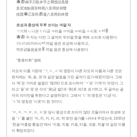
兩字只取本字之釋俚語爲聲
其尼池梨眉非時異八音用於初聲
役隱
乙音邑
凝八音用於終聲
초성과 종성에 두루 쓰이는 여덟 자
ㄱ기역 ㄴ니은 ㄷ디귿 ㄹ리을 ㅁ미음 ㅂ비읍 ㅅ시옷 ㆁ
두 자는 다만 그 글자의 우리말 뜻을 취해 소리로 사용한다.
기니디리미비시
여덟 음은 초성에 사용되고,
역은귿을음읍옷
여덟 음은 종성에 사용된다.
“훈몽자회” 범례
자모의 이름 가운데 ‘ㄱ, ㄷ, ㅅ’의 명칭이 다른 자모의 이름과 다른 것은
한자에는 ‘윽, 읃, 읏’과 같은 발음을 가진 글자가 없기 때문이었다. 그래
서 ‘윽’은 가까운 발음인 ‘役(역)’으로 표시하여 ‘ㄱ’은 ‘기역’이 되었다. 그
리고 ‘읃’과 ‘읏’은 각각 ‘末(귿 말)’과 ‘衣(옷 의)’로 표기하고, 두 글자는 글
자의 의미만을 취한다고 설명하였다. 그래서 ‘ㄷ’의 명칭은 ‘디귿’이,
‘ㅅ’의 명칭은 ‘시옷’이 된 것이다.
‘ㅈ, ㅊ, ㅋ, ㅌ, ㅍ, ㅎ’은 당시 종성으로 쓰이지 않던 것들이어서 초성에 모
음 ‘ㅣ’를 붙인 ‘지, 치, 키, 티, 피, 히’로만 음가를 나타내 주었는데, 1933년
‘한글 마춤법 통일안’에서 ‘지읒, 치읓, 키읔, 티읕, 피읖, 히읗’과 같은 이름
이 확정되었다.