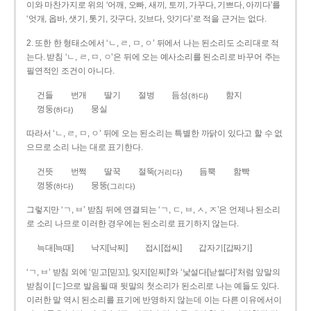
이와 마찬가지로 위의 ‘어깨, 오빠, 새끼, 토끼, 가꾸다, 기쁘다, 아끼다’를
‘엇개, 옵바, 샛기, 톳기, 갓구다, 깃브다, 앗기다’로 적을 근거는 없다.
2. 또한 한 형태소에서 ‘ㄴ, ㄹ, ㅁ, ㅇ’ 뒤에서 나는 된소리도 소리대로 적
는다. 받침 ‘ㄴ, ㄹ, ㅁ, ㅇ’은 뒤에 오는 예사소리를 된소리로 바꾸어 주는
필연적인 조건이 아니다.
건들
번개
딸기
절벙
듬성
함지
(하다)
껑둥
뭉실
(하다)
따라서 ‘ㄴ, ㄹ, ㅁ, ㅇ’ 뒤에 오는 된소리는 특별한 까닭이 있다고 할 수 없
으므로 소리 나는 대로 표기한다.
건뜻
번쩍
딸꾹
절뚝
듬뿍
함빡
(거리다)
껑뚱
뭉뚱
(하다)
(그리다)
그렇지만 ‘ㄱ, ㅂ’ 받침 뒤에 연결되는 ‘ㄱ, ㄷ, ㅂ, ㅅ, ㅈ’은 언제나 된소리
로 소리 나므로 이러한 경우에는 된소리로 표기하지 않는다.
늑대[늑때]
낙지[낙찌]
접시[접씨]
갑자기[갑짜기]
‘ㄱ, ㅂ’ 받침 외에 ‘믿고[믿꼬], 잊지[읻찌]’와 ‘낯설다[낟썰다]’처럼 앞말의
받침이 [ㄷ]으로 발음될 때 뒷말의 첫소리가 된소리로 나는 예들도 있다.
이러한 말 역시 된소리를 표기에 반영하지 않는데 이는 다른 이유에서이