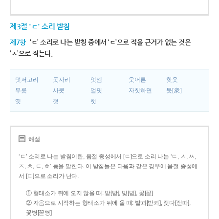
제3절 'ㄷ' 소리 받침
제7항
‘ㄷ’ 소리로 나는 받침 중에서 ‘ㄷ’으로 적을 근거가 없는 것은
‘ㅅ’으로 적는다.
덧저고리
돗자리
엇셈
웃어른
핫옷
무릇
사뭇
얼핏
자칫하면
뭇[衆]
옛
첫
헛
해설
‘ㄷ’ 소리로 나는 받침이란, 음절 종성에서 [ㄷ]으로 소리 나는 ‘ㄷ, ㅅ, ㅆ,
ㅈ, ㅊ, ㅌ, ㅎ’ 등을 말한다. 이 받침들은 다음과 같은 경우에 음절 종성에
서 [ㄷ]으로 소리가 난다.
① 형태소가 뒤에 오지 않을 때: 밭[받], 빚[빋], 꽃[꼳]
② 자음으로 시작하는 형태소가 뒤에 올 때: 밭과[받꽈], 젖다[젇따],
꽃병[꼳뼝]