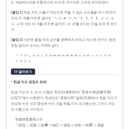
는 속담에서처럼 전통적으로 쓰여 온 것이므로 그대로 유지하였다.
[붙임 1]
한글 자모 스물넉 자만으로 적을 수 없는 소리들을 적기 위하여,
자모 두 개를 어우른 글자인 ‘ㄲ, ㄸ, ㅃ, ㅆ, ㅉ’, ‘ㅐ, ㅒ, ㅔ, ㅖ, ㅘ, ㅚ, ㅝ,
ㅟ, ㅢ’와 자모 세 개를 어우른 글자인 ‘ㅙ, ㅞ’를 쓴다는 것을 보여 준 것이
다.
[붙임 2]
사전에 올릴 적의 순서를 명확하게 하려고 제시한 것이다. 한편
받침 글자의 순서는 아래와 같다.
ㄱ ㄲ ㄳ ㄴ ㄵ ㄶ ㄷ ㄹ ㄺ ㄻ ㄼ ㄽ ㄾ ㄿ ㅀ ㅁ ㅂ ㅄ ㅅ ㅆ ㅇ ㅈ ㅊ
ㅋ ㅌ ㅍ ㅎ
더 알아보기
한글 자모 명칭의 유래
한글 자모의 수, 순서, 이름은 최세진(崔世珍)의 “훈몽자회(訓蒙字會)
(1527)”에서 비롯한다. 최세진은 “훈몽자회” 범례(凡例)에서 한글 자모가
초성에 쓰인 것과 종성에 쓰인 것을 짝을 지어 표시했는데, 그것이 자모
의 이름으로 이어졌다.
初聲終聲通用八字
ㄱ其役 ㄴ尼隱 ㄷ池
ㄹ梨乙 ㅁ眉音 ㅂ非邑 ㅅ時
ㆁ異凝