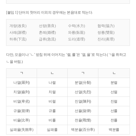
[붙임 1] 단어의 첫머리 이외의 경우에는 본음대로 적는다.
개량(改良)
선량(善良)
수력(水力)
협력(協力)
사례(謝禮)
혼례(婚禮)
와룡(臥龍)
쌍룡(雙龍)
하류(下流)
급류(急流)
도리(道理)
진리(眞理)
다만, 모음이나 ‘ㄴ’ 받침 뒤에 이어지는 ‘렬, 률’은 ‘열, 율’로 적는다.(ㄱ을 취하고
ㄴ을 버림.)
ㄱ
ㄴ
ㄱ
ㄴ
나열(羅列)
나렬
분열(分裂)
분렬
치열(齒列)
치렬
선열(先烈)
선렬
비열(卑劣)
비렬
진열(陳列)
진렬
규율(規律)
규률
선율(旋律)
선률
비율(比率)
비률
전율(戰慄)
전률
실패율(失敗率)
실패률
백분율(百分率)
백분률