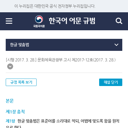
이 누리집은 대한민국 공식 전자정부 누리집입니다.
한글 맞춤법
[시행 2017. 3. 28.] 문화체육관광부 고시 제2017-12호(2017. 3. 28.)
규정 목록 보기
해설 닫기
본문
제1장 총칙
제1항
한글 맞춤법은 표준어를 소리대로 적되, 어법에 맞도록 함을 원칙
으로 한다.