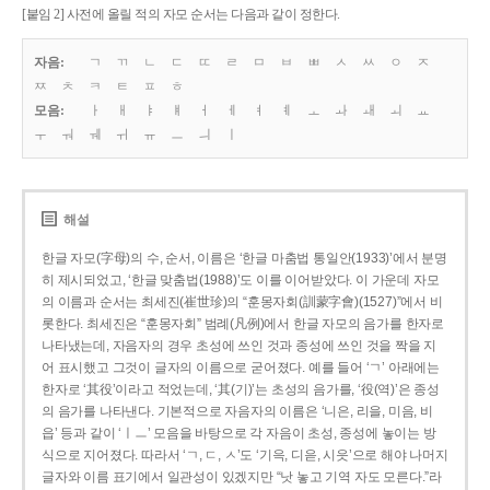
[붙임 2] 사전에 올릴 적의 자모 순서는 다음과 같이 정한다.
자음:
ㄱ
ㄲ
ㄴ
ㄷ
ㄸ
ㄹ
ㅁ
ㅂ
ㅃ
ㅅ
ㅆ
ㅇ
ㅈ
ㅉ
ㅊ
ㅋ
ㅌ
ㅍ
ㅎ
모음:
ㅏ
ㅐ
ㅑ
ㅒ
ㅓ
ㅔ
ㅕ
ㅖ
ㅗ
ㅘ
ㅙ
ㅚ
ㅛ
ㅜ
ㅝ
ㅞ
ㅟ
ㅠ
ㅡ
ㅢ
ㅣ
해설
한글 자모(字母)의 수, 순서, 이름은 ‘한글 마춤법 통일안(1933)’에서 분명
히 제시되었고, ‘한글 맞춤법(1988)’도 이를 이어받았다. 이 가운데 자모
의 이름과 순서는 최세진(崔世珍)의 “훈몽자회(訓蒙字會)(1527)”에서 비
롯한다. 최세진은 “훈몽자회” 범례(凡例)에서 한글 자모의 음가를 한자로
나타냈는데, 자음자의 경우 초성에 쓰인 것과 종성에 쓰인 것을 짝을 지
어 표시했고 그것이 글자의 이름으로 굳어졌다. 예를 들어 ‘ㄱ’ 아래에는
한자로 ‘其役’이라고 적었는데, ‘其(기)’는 초성의 음가를, ‘役(역)’은 종성
의 음가를 나타낸다. 기본적으로 자음자의 이름은 ‘니은, 리을, 미음, 비
읍’ 등과 같이 ‘ㅣㅡ’ 모음을 바탕으로 각 자음이 초성, 종성에 놓이는 방
식으로 지어졌다. 따라서 ‘ㄱ, ㄷ, ㅅ’도 ‘기윽, 디읃, 시읏’으로 해야 나머지
글자와 이름 표기에서 일관성이 있겠지만 “낫 놓고 기역 자도 모른다.”라