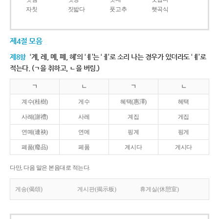
자칫
짓밟다
풋고추
햇곡식
제4절 모음
제8항
‘계, 례, 몌, 폐, 혜’의 ‘ㅖ’는 ‘ㅔ’로 소리 나는 경우가 있더라도 ‘ㅖ’로
적는다. (ㄱ을 취하고, ㄴ을 버림.)
ㄱ
ㄴ
ㄱ
ㄴ
계수(桂樹)
게수
혜택(惠澤)
헤택
사례(謝禮)
사레
계집
게집
연몌(連袂)
연메
핑계
핑게
폐품(廢品)
페품
계시다
게시다
다만, 다음 말은 본음대로 적는다.
게송(偈頌)
게시판(揭示板)
휴게실(休憩室)