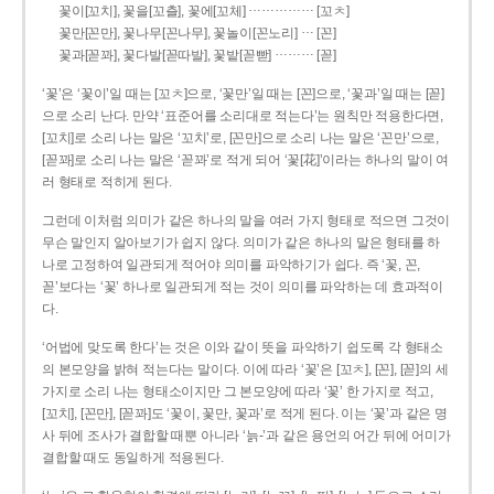
……………
꽃이[꼬치], 꽃을[꼬츨], 꽃에[꼬체]
[꼬ㅊ]
…
꽃만[꼰만], 꽃나무[꼰나무], 꽃놀이[꼰노리]
[꼰]
………
꽃과[꼳꽈], 꽃다발[꼳따발], 꽃밭[꼳빧]
[꼳]
‘꽃’은 ‘꽃이’일 때는 [꼬ㅊ]으로, ‘꽃만’일 때는 [꼰]으로, ‘꽃과’일 때는 [꼳]
으로 소리 난다. 만약 ‘표준어를 소리대로 적는다’는 원칙만 적용한다면,
[꼬치]로 소리 나는 말은 ‘꼬치’로, [꼰만]으로 소리 나는 말은 ‘꼰만’으로,
[꼳꽈]로 소리 나는 말은 ‘꼳꽈’로 적게 되어 ‘꽃[花]’이라는 하나의 말이 여
러 형태로 적히게 된다.
그런데 이처럼 의미가 같은 하나의 말을 여러 가지 형태로 적으면 그것이
무슨 말인지 알아보기가 쉽지 않다. 의미가 같은 하나의 말은 형태를 하
나로 고정하여 일관되게 적어야 의미를 파악하기가 쉽다. 즉 ‘꽃, 꼰,
꼳’보다는 ‘꽃’ 하나로 일관되게 적는 것이 의미를 파악하는 데 효과적이
다.
‘어법에 맞도록 한다’는 것은 이와 같이 뜻을 파악하기 쉽도록 각 형태소
의 본모양을 밝혀 적는다는 말이다. 이에 따라 ‘꽃’은 [꼬ㅊ], [꼰], [꼳]의 세
가지로 소리 나는 형태소이지만 그 본모양에 따라 ‘꽃’ 한 가지로 적고,
[꼬치], [꼰만], [꼳꽈]도 ‘꽃이, 꽃만, 꽃과’로 적게 된다. 이는 ‘꽃’과 같은 명
사 뒤에 조사가 결합할 때뿐 아니라 ‘늙-’과 같은 용언의 어간 뒤에 어미가
결합할 때도 동일하게 적용된다.