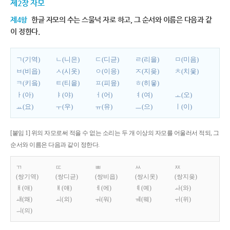
제2장 자모
제4항
한글 자모의 수는 스물넉 자로 하고, 그 순서와 이름은 다음과 같
이 정한다.
ㄱ(기역)
ㄴ(니은)
ㄷ(디귿)
ㄹ(리을)
ㅁ(미음)
ㅂ(비읍)
ㅅ(시옷)
ㅇ(이응)
ㅈ(지읒)
ㅊ(치읓)
ㅋ(키읔)
ㅌ(티읕)
ㅍ(피읖)
ㅎ(히읗)
ㅏ(아)
ㅑ(야)
ㅓ(어)
ㅕ(여)
ㅗ(오)
ㅛ(요)
ㅜ(우)
ㅠ(유)
ㅡ(으)
ㅣ(이)
[붙임 1] 위의 자모로써 적을 수 없는 소리는 두 개 이상의 자모를 어울러서 적되, 그
순서와 이름은 다음과 같이 정한다.
ㄲ
ㄸ
ㅃ
ㅆ
ㅉ
(쌍기역)
(쌍디귿)
(쌍비읍)
(쌍시옷)
(쌍지읒)
ㅐ(애)
ㅒ(얘)
ㅔ(에)
ㅖ(예)
ㅘ(와)
ㅙ(왜)
ㅚ(외)
ㅝ(워)
ㅞ(웨)
ㅟ(위)
ㅢ(의)