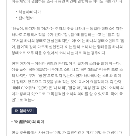
이는 체언에 결합하는 조사나 용언 어간에 결합하는 어미도 마찬가지다.
하늘이/바다가
잡아/접어
‘하늘이, 바다가’의 ‘이/가’는 주격의 뜻을 나타내는 동일한 형태소이지만
하나로 고정해서 적을 수가 없다. ‘잡-, 접-’에 결합하는 ‘-고’는 ‘잡고, 접
고’처럼 하나의 형태로만 실현되지만 ‘-아/-어’는 하나의 형태소인데도 ‘잡
아, 접어’와 같이 다르게 실현된다. 이는 달리 소리 나는 형태들을 하나의
형태소로 모두 적을 수 없어서 소리 나는 대로 적는 경우이다.
한편 한자어는 이러한 원리와 관계없이 각 글자의 소리를 밝혀 적는다.
예를 들어 ‘국어(國語)’는 [구거]로 소리 나고 ‘국민(國民)’은 [궁민]으로 소
리 나지만 ‘구거’, ‘궁민’으로 적지 않는다. 한자 하나하나는 소리와 의미
가 정해져 있으므로 그것을 밝혀 적는 것이 독서에 효율적이다. 즉 한자
‘국(國)’, ‘어(語)’, ‘민(民)’은 ‘나라 국’, ‘말씀 어’, ‘백성 민’과 같이 소리와 의
미가 정해져 있으므로 그 독립적인 소리와 의미를 알 수 있도록 ‘국어, 국
민’으로 적는다.
더 알아보기
‘어법(語法)’의 의미
한글 맞춤법에서 사용되는 ‘어법’과 일반적인 의미의 ‘어법’은 개념이 다