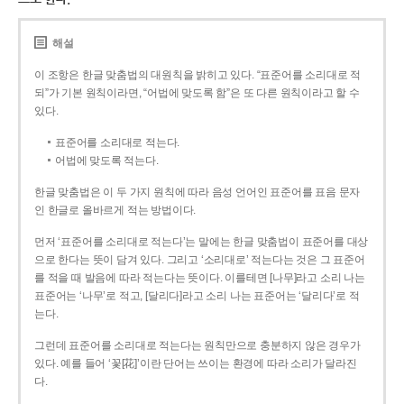
해설
이 조항은 한글 맞춤법의 대원칙을 밝히고 있다. “표준어를 소리대로 적
되”가 기본 원칙이라면, “어법에 맞도록 함”은 또 다른 원칙이라고 할 수
있다.
표준어를 소리대로 적는다.
어법에 맞도록 적는다.
한글 맞춤법은 이 두 가지 원칙에 따라 음성 언어인 표준어를 표음 문자
인 한글로 올바르게 적는 방법이다.
먼저 ‘표준어를 소리대로 적는다’는 말에는 한글 맞춤법이 표준어를 대상
으로 한다는 뜻이 담겨 있다. 그리고 ‘소리대로’ 적는다는 것은 그 표준어
를 적을 때 발음에 따라 적는다는 뜻이다. 이를테면 [나무]라고 소리 나는
표준어는 ‘나무’로 적고, [달리다]라고 소리 나는 표준어는 ‘달리다’로 적
는다.
그런데 표준어를 소리대로 적는다는 원칙만으로 충분하지 않은 경우가
있다. 예를 들어 ‘꽃[花]’이란 단어는 쓰이는 환경에 따라 소리가 달라진
다.