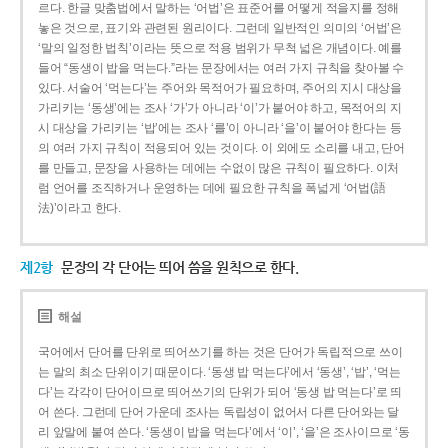
르다. 한글 맞춤법에서 말하는 ‘어법’은 표준어를 어떻게 적을지를 정해
놓은 것으로, 표기와 관련된 원리이다. 그런데 일반적인 의미의 ‘어법’은
‘말의 일정한 법칙’이라는 뜻으로 적용 범위가 무척 넓은 개념이다. 예를
들어 “동생이 밥을 먹는다.”라는 문장에서는 여러 가지 규칙을 찾아볼 수
있다. 서술어 ‘먹는다’는 주어와 목적어가 필요하며, 주어의 지시 대상을
가리키는 ‘동생’에는 조사 ‘가’가 아니라 ‘이’가 붙어야 하고, 목적어의 지
시 대상을 가리키는 ‘밥’에는 조사 ‘를’이 아니라 ‘을’이 붙어야 한다는 등
의 여러 가지 규칙이 적용되어 있는 것이다. 이 외에도 소리를 내고, 단어
를 만들고, 문장을 사용하는 데에는 수없이 많은 규칙이 필요하다. 이처
럼 언어를 조직하거나 운영하는 데에 필요한 규칙을 폭넓게 ‘어법(語
法)’이라고 한다.
제2항
문장의 각 단어는 띄어 씀을 원칙으로 한다.
해설
국어에서 단어를 단위로 띄어쓰기를 하는 것은 단어가 독립적으로 쓰이
는 말의 최소 단위이기 때문이다. ‘동생 밥 먹는다’에서 ‘동생’, ‘밥’, ‘먹는
다’는 각각이 단어이므로 띄어쓰기의 단위가 되어 ‘동생 밥 먹는다’로 띄
어 쓴다. 그런데 단어 가운데 조사는 독립성이 없어서 다른 단어와는 달
리 앞말에 붙여 쓴다. ‘동생이 밥을 먹는다’에서 ‘이’, ‘을’은 조사이므로 ‘동