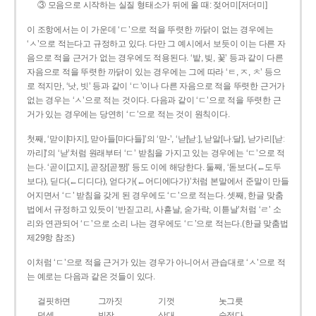
③ 모음으로 시작하는 실질 형태소가 뒤에 올 때: 젖어미[저더미]
이 조항에서는 이 가운데 ‘ㄷ’으로 적을 뚜렷한 까닭이 없는 경우에는
‘ㅅ’으로 적는다고 규정하고 있다. 다만 그 예시에서 보듯이 이는 다른 자
음으로 적을 근거가 없는 경우에도 적용된다. ‘밭, 빚, 꽃’ 등과 같이 다른
자음으로 적을 뚜렷한 까닭이 있는 경우에는 그에 따라 ‘ㅌ, ㅈ, ㅊ’ 등으
로 적지만, ‘낫, 빗’ 등과 같이 ‘ㄷ’이나 다른 자음으로 적을 뚜렷한 근거가
없는 경우는 ‘ㅅ’으로 적는 것이다. 다음과 같이 ‘ㄷ’으로 적을 뚜렷한 근
거가 있는 경우에는 당연히 ‘ㄷ’으로 적는 것이 원칙이다.
첫째, ‘맏이[마지], 맏아들[마다들]’의 ‘맏-’, ‘낟[낟ː], 낟알[나ː달], 낟가리[낟ː
까리]’의 ‘낟’처럼 원래부터 ‘ㄷ’ 받침을 가지고 있는 경우에는 ‘ㄷ’으로 적
는다. ‘곧이[고지], 곧장[곧짱]’ 등도 이에 해당한다. 둘째, ‘돋보다(←도두
보다), 딛다(←디디다), 얻다가(←어디에다가)’처럼 본말에서 준말이 만들
어지면서 ‘ㄷ’ 받침을 갖게 된 경우에도 ‘ㄷ’으로 적는다. 셋째, 한글 맞춤
법에서 규정하고 있듯이 ‘반짇고리, 사흗날, 숟가락, 이튿날’처럼 ‘ㄹ’ 소
리와 연관되어 ‘ㄷ’으로 소리 나는 경우에도 ‘ㄷ’으로 적는다.(한글 맞춤법
제29항 참조)
이처럼 ‘ㄷ’으로 적을 근거가 있는 경우가 아니어서 관습대로 ‘ㅅ’으로 적
는 예로는 다음과 같은 것들이 있다.
걸핏하면
그까짓
기껏
놋그릇
덧셈
빗장
삿대
숫접다