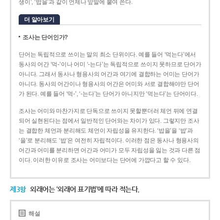
생이’, ‘밥을’과 같이 언제나 앞말에 붙여 쓴다.
더 알아보기
조사는 단어인가?
단어는 독립적으로 쓰이는 말의 최소 단위이다. 예를 들어 ‘먹는다’에서
동사의 어간 ‘먹-­’이나 어미 ‘­-는다’는 독립적으로 쓰이지 못하므로 단어가
아니다. 그래서 동사나 형용사의 어간과 여기에 결합하는 어미는 단어가
아니다. 동사의 어간이나 형용사의 어간은 어미와 서로 결합해야만 단어
가 된다. 예를 들어 ‘먹-’, ‘-는다’는 단어가 아니지만 ‘먹는다’는 단어이다.
조사는 어미와 마찬가지로 단독으로 쓰이지 못할뿐더러 체언 뒤에 연결
되어 실현된다는 점에서 일반적인 단어와는 차이가 있다. 그렇지만 조사
는 결합한 체언과 분리해도 체언이 자립성을 유지한다. ‘밥을’을 ‘밥’과
‘을’로 분리해도 ‘밥’은 여전히 자립적이다. 이러한 점은 동사나 형용사의
어간과 어미를 분리하면 어간과 어미가 모두 자립성을 잃는 것과 다른 점
이다. 이러한 이유로 조사는 어미보다는 단어에 가깝다고 할 수 있다.
제3항
외래어는 ‘외래어 표기법’에 따라 적는다.
해설