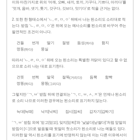
이와 마찬가지로 위의 ‘어깨, 오빠, 새끼, 토끼, 가꾸다, 기쁘다, 아끼다’를
‘엇개, 옵바, 샛기, 톳기, 갓구다, 깃브다, 앗기다’로 적을 근거는 없다.
2. 또한 한 형태소에서 ‘ㄴ, ㄹ, ㅁ, ㅇ’ 뒤에서 나는 된소리도 소리대로 적
는다. 받침 ‘ㄴ, ㄹ, ㅁ, ㅇ’은 뒤에 오는 예사소리를 된소리로 바꾸어 주는
필연적인 조건이 아니다.
건들
번개
딸기
절벙
듬성
함지
(하다)
껑둥
뭉실
(하다)
따라서 ‘ㄴ, ㄹ, ㅁ, ㅇ’ 뒤에 오는 된소리는 특별한 까닭이 있다고 할 수 없
으므로 소리 나는 대로 표기한다.
건뜻
번쩍
딸꾹
절뚝
듬뿍
함빡
(거리다)
껑뚱
뭉뚱
(하다)
(그리다)
그렇지만 ‘ㄱ, ㅂ’ 받침 뒤에 연결되는 ‘ㄱ, ㄷ, ㅂ, ㅅ, ㅈ’은 언제나 된소리
로 소리 나므로 이러한 경우에는 된소리로 표기하지 않는다.
늑대[늑때]
낙지[낙찌]
접시[접씨]
갑자기[갑짜기]
‘ㄱ, ㅂ’ 받침 외에 ‘믿고[믿꼬], 잊지[읻찌]’와 ‘낯설다[낟썰다]’처럼 앞말의
받침이 [ㄷ]으로 발음될 때 뒷말의 첫소리가 된소리로 나는 예들도 있다.
이러한 말 역시 된소리를 표기에 반영하지 않는데 이는 다른 이유에서이