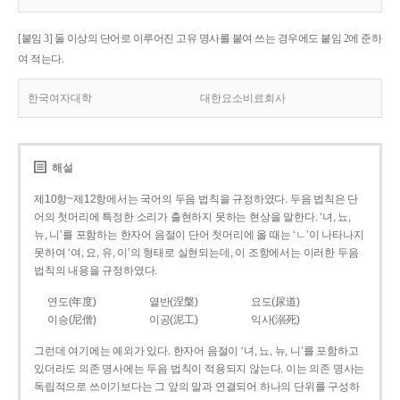
[붙임 3] 둘 이상의 단어로 이루어진 고유 명사를 붙여 쓰는 경우에도 붙임 2에 준하
여 적는다.
한국여자대학
대한요소비료회사
해설
제10항~제12항에서는 국어의 두음 법칙을 규정하였다. 두음 법칙은 단
어의 첫머리에 특정한 소리가 출현하지 못하는 현상을 말한다. ‘녀, 뇨,
뉴, 니’를 포함하는 한자어 음절이 단어 첫머리에 올 때는 ‘ㄴ’이 나타나지
못하여 ‘여, 요, 유, 이’의 형태로 실현되는데, 이 조항에서는 이러한 두음
법칙의 내용을 규정하였다.
연도(年度)
열반(涅槃)
요도(尿道)
이승(尼僧)
이공(泥工)
익사(溺死)
그런데 여기에는 예외가 있다. 한자어 음절이 ‘녀, 뇨, 뉴, 니’를 포함하고
있더라도 의존 명사에는 두음 법칙이 적용되지 않는다. 이는 의존 명사는
독립적으로 쓰이기보다는 그 앞의 말과 연결되어 하나의 단위를 구성하