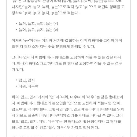
‘늙-’은 그 활용형이 환경에 따라 [늘거], [늘꼬], [늑찌], [능는] 등으로 소리
나지만 ‘늘거, 늘꼬, 늑찌, 능는’으로 적지 않고 ‘늙-’으로 어간의 형태를 고
정하여 ‘늙어, 늙고, 늙지, 늙는’으로 적는다.
늘거, 늘꼬, 늑찌, 능는 (×)
늙어, 늙고, 늙지, 늙는 (○)
이처럼 ‘늙-­’이라는 어간과 거기에 결합하는 어미의 형태를 고정하여 적
으면 각 형태소가 지닌 뜻을 분명하게 파악할 수 있다.
그러나 언제나 어법에 따라 형태소를 고정하여 적을 수 있는 것은 아니
다. 하나의 형태소라고 하더라도 한 형태로 고정하여 적을 수 없는 경우
가 있다.
덥고, 덥지
더워, 더우며
위의 ‘덥고, 덥지’에서의 ‘덥-­’과 ‘더워, 더우며’의 ‘더우-­’는 같은 형태소이
다. 어법에 따라 형태소의 본모양을 ‘덥-­’으로 고정하여 적는다면 ‘덥어,
덥으며’로 적어야 한다. 그렇지만 ‘덥어, 덥으며’는 [더버], [더브며]로 읽히
게 되므로 표준어 [더워], [더우며]의 소리를 제대로 나타낼 수 없다. 그러
므로 ‘덥고, 덥지, 더워, 더우며’는 한 형태소의 활용형이지만 그 형태를
하나로 고정할 수 없고 ‘덥-’, ‘더우-’ 두 가지로 적게 된다.