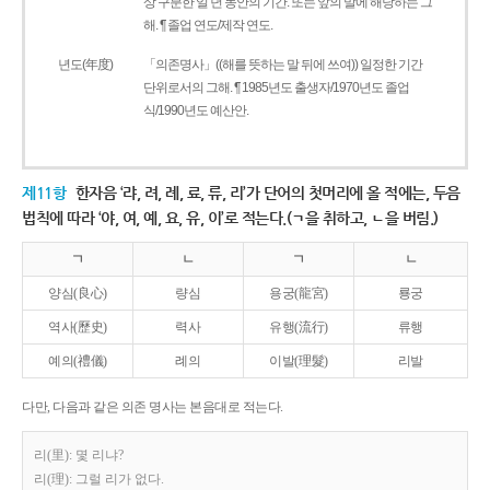
상 구분한 일 년 동안의 기간. 또는 앞의 말에 해당하는 그
해. ¶ 졸업 연도/제작 연도.
년도(年度)
「의존명사」((해를 뜻하는 말 뒤에 쓰여)) 일정한 기간
단위로서의 그해. ¶ 1985년도 출생자/1970년도 졸업
식/1990년도 예산안.
제11항
한자음 ‘랴, 려, 례, 료, 류, 리’가 단어의 첫머리에 올 적에는, 두음
법칙에 따라 ‘야, 여, 예, 요, 유, 이’로 적는다.(ㄱ을 취하고, ㄴ을 버림.)
ㄱ
ㄴ
ㄱ
ㄴ
양심(良心)
량심
용궁(龍宮)
룡궁
역사(歷史)
력사
유행(流行)
류행
예의(禮儀)
례의
이발(理髮)
리발
다만, 다음과 같은 의존 명사는 본음대로 적는다.
리(里): 몇 리냐?
리(理): 그럴 리가 없다.