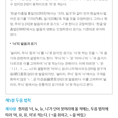
수 있지만 [의]가 원칙이므로 ‘의’로 적는다.
‘한글 마춤법 통일안(1933)’에서는 ‘긔챠, 일긔’와 같이 언어 현실에서 멀
어진 표기를 ‘기차(汽車), 일기(日氣)’로 적을 것을 규정하였다. 그러나 ‘희
망, 주의’는 [의]로 발음되므로 표기도 ‘ㅢ’로 한다고 규정하였다. ‘한글 맞
춤법(1988)’에서는 발음의 변화는 인정하면서 표기는 기존대로 유지하
였다.
‘늬’의 발음과 표기
‘늴리리, 무늬’ 등의 ‘늬’를 ‘니’로 읽지만 표기는 ‘늬’로 하는 것을 ‘ㄴ’의 음
가와 관련하여 설명하기도 한다. ‘무늬’의 ‘ㄴ’은 ‘어머니’의 ‘ㄴ’과 음가가
다르므로 이를 고려하여 ‘늬’로 적는다는 견해이다. 이에 따르면 ‘ㄴ’은
‘ㅣ(ㅑ, ㅕ, ㅛ, ㅠ)’와 결합하면 ‘어머니, 읽으니까’에서의 [니]처럼 경구개
음(硬口蓋音) [ɲ]으로 발음되지만, ‘늴리리, 무늬’ 등의 ‘늬’에서는 구개음
화하지 않은 ‘ㄴ’, 곧 치경음(齒莖音) [n]으로 발음된다. 이를 고려하여 ‘늴
리리, 무늬’ 등에서는 전통적인 표기대로 ‘늬’로 적는다고 본다.
제5절 두음 법칙
제10항
한자음 ‘녀, 뇨, 뉴, 니’가 단어 첫머리에 올 적에는, 두음 법칙에
따라 ‘여, 요, 유, 이’로 적는다. (ㄱ을 취하고, ㄴ을 버림.)