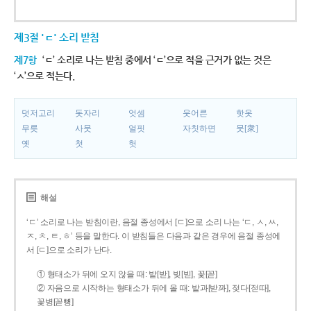
제3절 'ㄷ' 소리 받침
제7항
‘ㄷ’ 소리로 나는 받침 중에서 ‘ㄷ’으로 적을 근거가 없는 것은
‘ㅅ’으로 적는다.
덧저고리
돗자리
엇셈
웃어른
핫옷
무릇
사뭇
얼핏
자칫하면
뭇[衆]
옛
첫
헛
해설
‘ㄷ’ 소리로 나는 받침이란, 음절 종성에서 [ㄷ]으로 소리 나는 ‘ㄷ, ㅅ, ㅆ,
ㅈ, ㅊ, ㅌ, ㅎ’ 등을 말한다. 이 받침들은 다음과 같은 경우에 음절 종성에
서 [ㄷ]으로 소리가 난다.
① 형태소가 뒤에 오지 않을 때: 밭[받], 빚[빋], 꽃[꼳]
② 자음으로 시작하는 형태소가 뒤에 올 때: 밭과[받꽈], 젖다[젇따],
꽃병[꼳뼝]