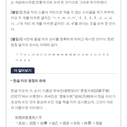
는 속담에서처럼 전통적으로 쓰여 온 것이므로 그대로 유지하였다.
[붙임 1]
한글 자모 스물넉 자만으로 적을 수 없는 소리들을 적기 위하여,
자모 두 개를 어우른 글자인 ‘ㄲ, ㄸ, ㅃ, ㅆ, ㅉ’, ‘ㅐ, ㅒ, ㅔ, ㅖ, ㅘ, ㅚ, ㅝ,
ㅟ, ㅢ’와 자모 세 개를 어우른 글자인 ‘ㅙ, ㅞ’를 쓴다는 것을 보여 준 것이
다.
[붙임 2]
사전에 올릴 적의 순서를 명확하게 하려고 제시한 것이다. 한편
받침 글자의 순서는 아래와 같다.
ㄱ ㄲ ㄳ ㄴ ㄵ ㄶ ㄷ ㄹ ㄺ ㄻ ㄼ ㄽ ㄾ ㄿ ㅀ ㅁ ㅂ ㅄ ㅅ ㅆ ㅇ ㅈ ㅊ
ㅋ ㅌ ㅍ ㅎ
더 알아보기
한글 자모 명칭의 유래
한글 자모의 수, 순서, 이름은 최세진(崔世珍)의 “훈몽자회(訓蒙字會)
(1527)”에서 비롯한다. 최세진은 “훈몽자회” 범례(凡例)에서 한글 자모가
초성에 쓰인 것과 종성에 쓰인 것을 짝을 지어 표시했는데, 그것이 자모
의 이름으로 이어졌다.
初聲終聲通用八字
ㄱ其役 ㄴ尼隱 ㄷ池
ㄹ梨乙 ㅁ眉音 ㅂ非邑 ㅅ時
ㆁ異凝