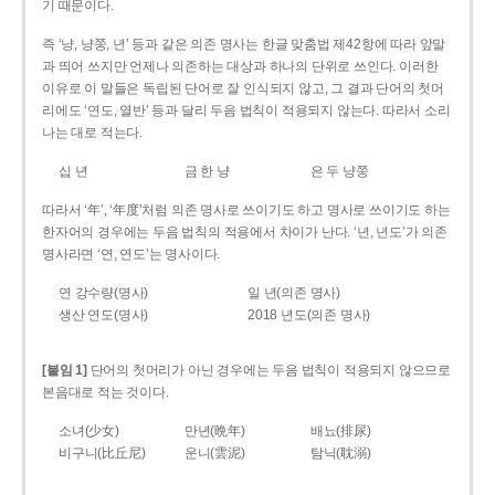
기 때문이다.
즉 ‘냥, 냥쭝, 년’ 등과 같은 의존 명사는 한글 맞춤법 제42항에 따라 앞말
과 띄어 쓰지만 언제나 의존하는 대상과 하나의 단위로 쓰인다. 이러한
이유로 이 말들은 독립된 단어로 잘 인식되지 않고, 그 결과 단어의 첫머
리에도 ‘연도, 열반’ 등과 달리 두음 법칙이 적용되지 않는다. 따라서 소리
나는 대로 적는다.
십 년
금 한 냥
은 두 냥쭝
따라서 ‘年’, ‘年度’처럼 의존 명사로 쓰이기도 하고 명사로 쓰이기도 하는
한자어의 경우에는 두음 법칙의 적용에서 차이가 난다. ‘년, 년도’가 의존
명사라면 ‘연, 연도’는 명사이다.
연 강수량(명사)
일 년(의존 명사)
생산 연도(명사)
2018 년도(의존 명사)
[붙임 1]
단어의 첫머리가 아닌 경우에는 두음 법칙이 적용되지 않으므로
본음대로 적는 것이다.
소녀(少女)
만년(晩年)
배뇨(排尿)
비구니(比丘尼)
운니(雲泥)
탐닉(耽溺)