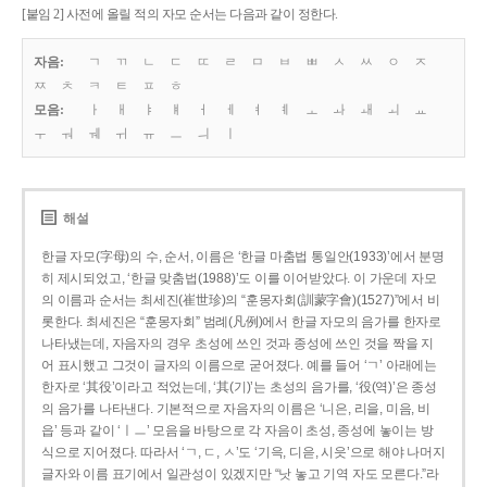
[붙임 2] 사전에 올릴 적의 자모 순서는 다음과 같이 정한다.
자음:
ㄱ
ㄲ
ㄴ
ㄷ
ㄸ
ㄹ
ㅁ
ㅂ
ㅃ
ㅅ
ㅆ
ㅇ
ㅈ
ㅉ
ㅊ
ㅋ
ㅌ
ㅍ
ㅎ
모음:
ㅏ
ㅐ
ㅑ
ㅒ
ㅓ
ㅔ
ㅕ
ㅖ
ㅗ
ㅘ
ㅙ
ㅚ
ㅛ
ㅜ
ㅝ
ㅞ
ㅟ
ㅠ
ㅡ
ㅢ
ㅣ
해설
한글 자모(字母)의 수, 순서, 이름은 ‘한글 마춤법 통일안(1933)’에서 분명
히 제시되었고, ‘한글 맞춤법(1988)’도 이를 이어받았다. 이 가운데 자모
의 이름과 순서는 최세진(崔世珍)의 “훈몽자회(訓蒙字會)(1527)”에서 비
롯한다. 최세진은 “훈몽자회” 범례(凡例)에서 한글 자모의 음가를 한자로
나타냈는데, 자음자의 경우 초성에 쓰인 것과 종성에 쓰인 것을 짝을 지
어 표시했고 그것이 글자의 이름으로 굳어졌다. 예를 들어 ‘ㄱ’ 아래에는
한자로 ‘其役’이라고 적었는데, ‘其(기)’는 초성의 음가를, ‘役(역)’은 종성
의 음가를 나타낸다. 기본적으로 자음자의 이름은 ‘니은, 리을, 미음, 비
읍’ 등과 같이 ‘ㅣㅡ’ 모음을 바탕으로 각 자음이 초성, 종성에 놓이는 방
식으로 지어졌다. 따라서 ‘ㄱ, ㄷ, ㅅ’도 ‘기윽, 디읃, 시읏’으로 해야 나머지
글자와 이름 표기에서 일관성이 있겠지만 “낫 놓고 기역 자도 모른다.”라