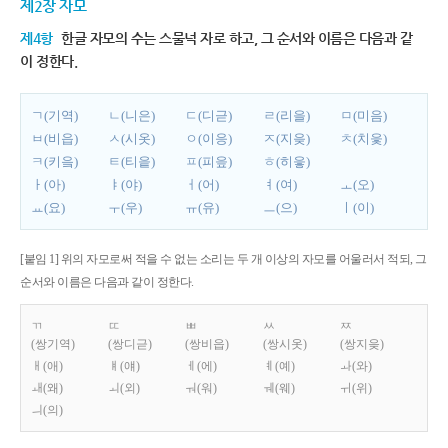
제2장 자모
제4항
한글 자모의 수는 스물넉 자로 하고, 그 순서와 이름은 다음과 같
이 정한다.
ㄱ(기역)
ㄴ(니은)
ㄷ(디귿)
ㄹ(리을)
ㅁ(미음)
ㅂ(비읍)
ㅅ(시옷)
ㅇ(이응)
ㅈ(지읒)
ㅊ(치읓)
ㅋ(키읔)
ㅌ(티읕)
ㅍ(피읖)
ㅎ(히읗)
ㅏ(아)
ㅑ(야)
ㅓ(어)
ㅕ(여)
ㅗ(오)
ㅛ(요)
ㅜ(우)
ㅠ(유)
ㅡ(으)
ㅣ(이)
[붙임 1] 위의 자모로써 적을 수 없는 소리는 두 개 이상의 자모를 어울러서 적되, 그
순서와 이름은 다음과 같이 정한다.
ㄲ
ㄸ
ㅃ
ㅆ
ㅉ
(쌍기역)
(쌍디귿)
(쌍비읍)
(쌍시옷)
(쌍지읒)
ㅐ(애)
ㅒ(얘)
ㅔ(에)
ㅖ(예)
ㅘ(와)
ㅙ(왜)
ㅚ(외)
ㅝ(워)
ㅞ(웨)
ㅟ(위)
ㅢ(의)