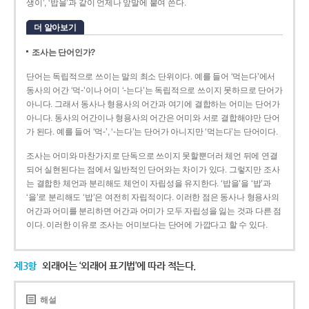
생이’, ‘밥을’과 같이 언제나 앞말에 붙여 쓴다.
더 알아보기
조사는 단어인가?
단어는 독립적으로 쓰이는 말의 최소 단위이다. 예를 들어 ‘먹는다’에서
동사의 어간 ‘먹-­’이나 어미 ‘­-는다’는 독립적으로 쓰이지 못하므로 단어가
아니다. 그래서 동사나 형용사의 어간과 여기에 결합하는 어미는 단어가
아니다. 동사의 어간이나 형용사의 어간은 어미와 서로 결합해야만 단어
가 된다. 예를 들어 ‘먹-’, ‘-는다’는 단어가 아니지만 ‘먹는다’는 단어이다.
조사는 어미와 마찬가지로 단독으로 쓰이지 못할뿐더러 체언 뒤에 연결
되어 실현된다는 점에서 일반적인 단어와는 차이가 있다. 그렇지만 조사
는 결합한 체언과 분리해도 체언이 자립성을 유지한다. ‘밥을’을 ‘밥’과
‘을’로 분리해도 ‘밥’은 여전히 자립적이다. 이러한 점은 동사나 형용사의
어간과 어미를 분리하면 어간과 어미가 모두 자립성을 잃는 것과 다른 점
이다. 이러한 이유로 조사는 어미보다는 단어에 가깝다고 할 수 있다.
제3항
외래어는 ‘외래어 표기법’에 따라 적는다.
해설