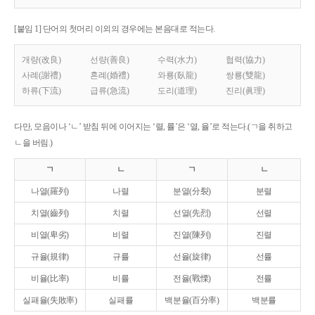
[붙임 1] 단어의 첫머리 이외의 경우에는 본음대로 적는다.
개량(改良)
선량(善良)
수력(水力)
협력(協力)
사례(謝禮)
혼례(婚禮)
와룡(臥龍)
쌍룡(雙龍)
하류(下流)
급류(急流)
도리(道理)
진리(眞理)
다만, 모음이나 ‘ㄴ’ 받침 뒤에 이어지는 ‘렬, 률’은 ‘열, 율’로 적는다.(ㄱ을 취하고
ㄴ을 버림.)
ㄱ
ㄴ
ㄱ
ㄴ
나열(羅列)
나렬
분열(分裂)
분렬
치열(齒列)
치렬
선열(先烈)
선렬
비열(卑劣)
비렬
진열(陳列)
진렬
규율(規律)
규률
선율(旋律)
선률
비율(比率)
비률
전율(戰慄)
전률
실패율(失敗率)
실패률
백분율(百分率)
백분률