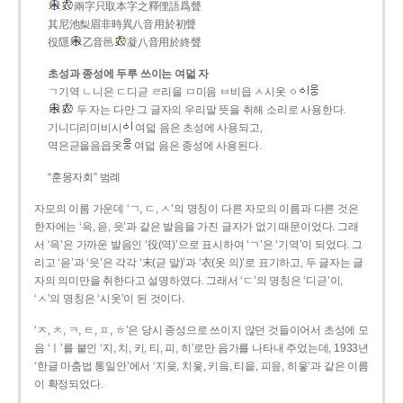
兩字只取本字之釋俚語爲聲
其尼池梨眉非時異八音用於初聲
役隱
乙音邑
凝八音用於終聲
초성과 종성에 두루 쓰이는 여덟 자
ㄱ기역 ㄴ니은 ㄷ디귿 ㄹ리을 ㅁ미음 ㅂ비읍 ㅅ시옷 ㆁ
두 자는 다만 그 글자의 우리말 뜻을 취해 소리로 사용한다.
기니디리미비시
여덟 음은 초성에 사용되고,
역은귿을음읍옷
여덟 음은 종성에 사용된다.
“훈몽자회” 범례
자모의 이름 가운데 ‘ㄱ, ㄷ, ㅅ’의 명칭이 다른 자모의 이름과 다른 것은
한자에는 ‘윽, 읃, 읏’과 같은 발음을 가진 글자가 없기 때문이었다. 그래
서 ‘윽’은 가까운 발음인 ‘役(역)’으로 표시하여 ‘ㄱ’은 ‘기역’이 되었다. 그
리고 ‘읃’과 ‘읏’은 각각 ‘末(귿 말)’과 ‘衣(옷 의)’로 표기하고, 두 글자는 글
자의 의미만을 취한다고 설명하였다. 그래서 ‘ㄷ’의 명칭은 ‘디귿’이,
‘ㅅ’의 명칭은 ‘시옷’이 된 것이다.
‘ㅈ, ㅊ, ㅋ, ㅌ, ㅍ, ㅎ’은 당시 종성으로 쓰이지 않던 것들이어서 초성에 모
음 ‘ㅣ’를 붙인 ‘지, 치, 키, 티, 피, 히’로만 음가를 나타내 주었는데, 1933년
‘한글 마춤법 통일안’에서 ‘지읒, 치읓, 키읔, 티읕, 피읖, 히읗’과 같은 이름
이 확정되었다.