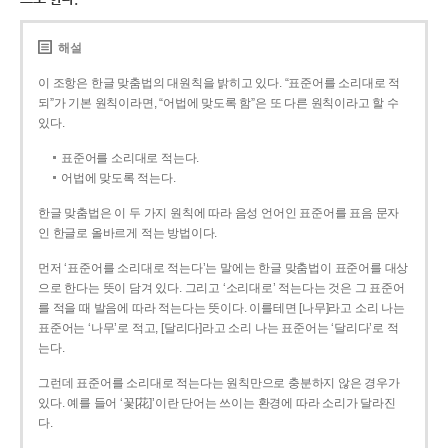
해설
이 조항은 한글 맞춤법의 대원칙을 밝히고 있다. “표준어를 소리대로 적
되”가 기본 원칙이라면, “어법에 맞도록 함”은 또 다른 원칙이라고 할 수
있다.
표준어를 소리대로 적는다.
어법에 맞도록 적는다.
한글 맞춤법은 이 두 가지 원칙에 따라 음성 언어인 표준어를 표음 문자
인 한글로 올바르게 적는 방법이다.
먼저 ‘표준어를 소리대로 적는다’는 말에는 한글 맞춤법이 표준어를 대상
으로 한다는 뜻이 담겨 있다. 그리고 ‘소리대로’ 적는다는 것은 그 표준어
를 적을 때 발음에 따라 적는다는 뜻이다. 이를테면 [나무]라고 소리 나는
표준어는 ‘나무’로 적고, [달리다]라고 소리 나는 표준어는 ‘달리다’로 적
는다.
그런데 표준어를 소리대로 적는다는 원칙만으로 충분하지 않은 경우가
있다. 예를 들어 ‘꽃[花]’이란 단어는 쓰이는 환경에 따라 소리가 달라진
다.