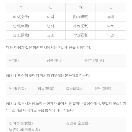
ㄱ
ㄴ
ㄱ
ㄴ
여자(女子)
녀자
유대(紐帶)
뉴대
연세(年歲)
년세
이토(泥土)
니토
요소(尿素)
뇨소
익명(匿名)
닉명
다만, 다음과 같은 의존 명사에서는 ‘냐, 녀’ 음을 인정한다.
냥(兩)
냥쭝(兩-)
년(年)(몇 년)
[붙임 1] 단어의 첫머리 이외의 경우에는 본음대로 적는다.
남녀(男女)
당뇨(糖尿)
결뉴(結紐)
은닉(隱匿)
[붙임 2] 접두사처럼 쓰이는 한자가 붙어서 된 말이나 합성어에서, 뒷말의 첫소리가
‘ㄴ’ 소리로 나더라도 두음 법칙에 따라 적는다.
신여성(新女性)
공염불(空念佛)
남존여비(男尊女卑)