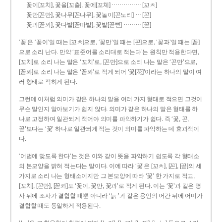
……………
꽃이[꼬치], 꽃을[꼬츨], 꽃에[꼬체]
[꼬ㅊ]
…
꽃만[꼰만], 꽃나무[꼰나무], 꽃놀이[꼰노리]
[꼰]
………
꽃과[꼳꽈], 꽃다발[꼳따발], 꽃밭[꼳빧]
[꼳]
‘꽃’은 ‘꽃이’일 때는 [꼬ㅊ]으로, ‘꽃만’일 때는 [꼰]으로, ‘꽃과’일 때는 [꼳]
으로 소리 난다. 만약 ‘표준어를 소리대로 적는다’는 원칙만 적용한다면,
[꼬치]로 소리 나는 말은 ‘꼬치’로, [꼰만]으로 소리 나는 말은 ‘꼰만’으로,
[꼳꽈]로 소리 나는 말은 ‘꼳꽈’로 적게 되어 ‘꽃[花]’이라는 하나의 말이 여
러 형태로 적히게 된다.
그런데 이처럼 의미가 같은 하나의 말을 여러 가지 형태로 적으면 그것이
무슨 말인지 알아보기가 쉽지 않다. 의미가 같은 하나의 말은 형태를 하
나로 고정하여 일관되게 적어야 의미를 파악하기가 쉽다. 즉 ‘꽃, 꼰,
꼳’보다는 ‘꽃’ 하나로 일관되게 적는 것이 의미를 파악하는 데 효과적이
다.
‘어법에 맞도록 한다’는 것은 이와 같이 뜻을 파악하기 쉽도록 각 형태소
의 본모양을 밝혀 적는다는 말이다. 이에 따라 ‘꽃’은 [꼬ㅊ], [꼰], [꼳]의 세
가지로 소리 나는 형태소이지만 그 본모양에 따라 ‘꽃’ 한 가지로 적고,
[꼬치], [꼰만], [꼳꽈]도 ‘꽃이, 꽃만, 꽃과’로 적게 된다. 이는 ‘꽃’과 같은 명
사 뒤에 조사가 결합할 때뿐 아니라 ‘늙-’과 같은 용언의 어간 뒤에 어미가
결합할 때도 동일하게 적용된다.