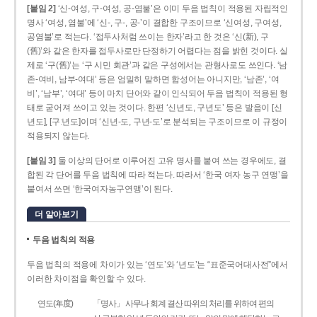
[붙임 2]
‘신-여성, 구-여성, 공-염불’은 이미 두음 법칙이 적용된 자립적인
명사 ‘여성, 염불’에 ‘신-, 구-, 공-’이 결합한 구조이므로 ‘신여성, 구여성,
공염불’로 적는다. ‘접두사처럼 쓰이는 한자’라고 한 것은 ‘신(新), 구
(舊)’와 같은 한자를 접두사로만 단정하기 어렵다는 점을 밝힌 것이다. 실
제로 ‘구(舊)’는 ‘구 시민 회관’과 같은 구성에서는 관형사로도 쓰인다. ‘남
존­-여비, 남부-­여대’ 등은 엄밀히 말하면 합성어는 아니지만, ‘남존’, ‘여
비’, ‘남부’, ‘여대’ 등이 마치 단어와 같이 인식되어 두음 법칙이 적용된 형
태로 굳어져 쓰이고 있는 것이다. 한편 ‘신년도, 구년도’ 등은 발음이 [신
년도], [구ː년도]이며 ‘신년­-도, 구년-­도’로 분석되는 구조이므로 이 규정이
적용되지 않는다.
[붙임 3]
둘 이상의 단어로 이루어진 고유 명사를 붙여 쓰는 경우에도, 결
합된 각 단어를 두음 법칙에 따라 적는다. 따라서 ‘한국 여자 농구 연맹’을
붙여서 쓰면 ‘한국여자농구연맹’이 된다.
더 알아보기
두음 법칙의 적용
두음 법칙의 적용에 차이가 있는 ‘연도’와 ‘년도’는 “표준국어대사전”에서
이러한 차이점을 확인할 수 있다.
연도(年度)
「명사」 사무나 회계 결산 따위의 처리를 위하여 편의