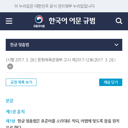
이 누리집은 대한민국 공식 전자정부 누리집입니다.
한글 맞춤법
[시행 2017. 3. 28.] 문화체육관광부 고시 제2017-12호(2017. 3. 28.)
규정 목록 보기
해설 닫기
본문
제1장 총칙
제1항
한글 맞춤법은 표준어를 소리대로 적되, 어법에 맞도록 함을 원칙
으로 한다.