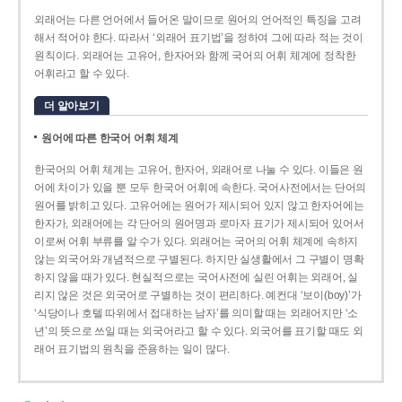
외래어는 다른 언어에서 들어온 말이므로 원어의 언어적인 특징을 고려
해서 적어야 한다. 따라서 ‘외래어 표기법’을 정하여 그에 따라 적는 것이
원칙이다. 외래어는 고유어, 한자어와 함께 국어의 어휘 체계에 정착한
어휘라고 할 수 있다.
더 알아보기
원어에 따른 한국어 어휘 체계
한국어의 어휘 체계는 고유어, 한자어, 외래어로 나눌 수 있다. 이들은 원
어에 차이가 있을 뿐 모두 한국어 어휘에 속한다. 국어사전에서는 단어의
원어를 밝히고 있다. 고유어에는 원어가 제시되어 있지 않고 한자어에는
한자가, 외래어에는 각 단어의 원어명과 로마자 표기가 제시되어 있어서
이로써 어휘 부류를 알 수가 있다. 외래어는 국어의 어휘 체계에 속하지
않는 외국어와 개념적으로 구별된다. 하지만 실생활에서 그 구별이 명확
하지 않을 때가 있다. 현실적으로는 국어사전에 실린 어휘는 외래어, 실
리지 않은 것은 외국어로 구별하는 것이 편리하다. 예컨대 ‘보이(boy)’가
‘식당이나 호텔 따위에서 접대하는 남자’를 의미할 때는 외래어지만 ‘소
년’의 뜻으로 쓰일 때는 외국어라고 할 수 있다. 외국어를 표기할 때도 외
래어 표기법의 원칙을 준용하는 일이 많다.