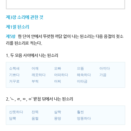
제3장 소리에 관한 것
제1절 된소리
제5항
한 단어 안에서 뚜렷한 까닭 없이 나는 된소리는 다음 음절의 첫소
리를 된소리로 적는다.
1. 두 모음 사이에서 나는 된소리
소쩍새
어깨
오빠
으뜸
아끼다
기쁘다
깨끗하다
어떠하다
해쓱하다
가끔
거꾸로
부썩
어찌
이따금
2. ‘ㄴ, ㄹ, ㅁ, ㅇ’ 받침 뒤에서 나는 된소리
산뜻하다
잔뜩
살짝
훨씬
담뿍
움찔
몽땅
엉뚱하다