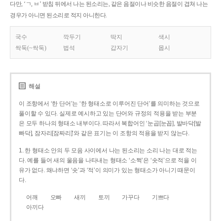
다만, ‘ㄱ, ㅂ’ 받침 뒤에서 나는 된소리는, 같은 음절이나 비슷한 음절이 겹쳐 나는
경우가 아니면 된소리로 적지 아니한다.
국수
깍두기
딱지
색시
싹둑(~싹둑)
법석
갑자기
몹시
해설
이 조항에서 ‘한 단어’는 ‘한 형태소로 이루어진 단어’를 의미하는 것으로
풀이할 수 있다. 실제로 예시하고 있는 단어와 규정의 적용을 받는 부분
은 모두 하나의 형태소 내부이다. 따라서 복합어인 ‘눈곱[눈꼽], 발바닥[발
빠닥], 잠자리[잠짜리]’와 같은 표기는 이 조항의 적용을 받지 않는다.
1. 한 형태소 안의 두 모음 사이에서 나는 된소리는 소리 나는 대로 적는
다. 예를 들어 새의 울음을 나타내는 형태소 ‘소쩍’은 ‘솟적’으로 적을 이
유가 없다. 왜냐하면 ‘솟’과 ‘적’이 의미가 있는 형태소가 아니기 때문이
다.
어깨
오빠
새끼
토끼
가꾸다
기쁘다
아끼다