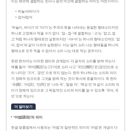
이는 체언에 결합하는 조사나 용언 어간에 결합하는 어미도 마찬가지다.
하늘이/바다가
잡아/접어
‘하늘이, 바다가’의 ‘이/가’는 주격의 뜻을 나타내는 동일한 형태소이지만
하나로 고정해서 적을 수가 없다. ‘잡-, 접-’에 결합하는 ‘-고’는 ‘잡고, 접
고’처럼 하나의 형태로만 실현되지만 ‘-아/-어’는 하나의 형태소인데도 ‘잡
아, 접어’와 같이 다르게 실현된다. 이는 달리 소리 나는 형태들을 하나의
형태소로 모두 적을 수 없어서 소리 나는 대로 적는 경우이다.
한편 한자어는 이러한 원리와 관계없이 각 글자의 소리를 밝혀 적는다.
예를 들어 ‘국어(國語)’는 [구거]로 소리 나고 ‘국민(國民)’은 [궁민]으로 소
리 나지만 ‘구거’, ‘궁민’으로 적지 않는다. 한자 하나하나는 소리와 의미
가 정해져 있으므로 그것을 밝혀 적는 것이 독서에 효율적이다. 즉 한자
‘국(國)’, ‘어(語)’, ‘민(民)’은 ‘나라 국’, ‘말씀 어’, ‘백성 민’과 같이 소리와 의
미가 정해져 있으므로 그 독립적인 소리와 의미를 알 수 있도록 ‘국어, 국
민’으로 적는다.
더 알아보기
‘어법(語法)’의 의미
한글 맞춤법에서 사용되는 ‘어법’과 일반적인 의미의 ‘어법’은 개념이 다