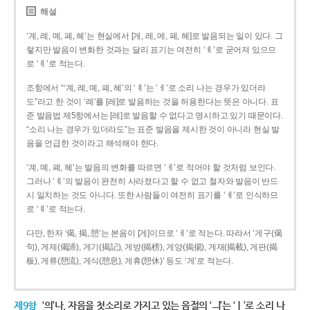
해설
‘계, 례, 몌, 폐, 혜’는 현실에서 [게, 레, 메, 페, 헤]로 발음되는 일이 있다. 그
렇지만 발음이 변화한 것과는 달리 표기는 여전히 ‘ㅖ’로 굳어져 있으므
로 ‘ㅖ’로 적는다.
조항에서 “‘계, 례, 몌, 폐, 혜’의 ‘ㅖ’는 ‘ㅔ’로 소리 나는 경우가 있더라
도”라고 한 것이 ‘례’를 [레]로 발음하는 것을 허용한다는 뜻은 아니다. 표
준 발음법 제5항에서는 [레]로 발음할 수 없다고 명시하고 있기 때문이다.
“소리 나는 경우가 있더라도”는 표준 발음을 제시한 것이 아니라 현실 발
음을 언급한 것이라고 해석해야 한다.
‘계, 몌, 폐, 혜’는 발음의 변화를 따르면 ‘ㅔ’로 적어야 할 것처럼 보인다.
그러나 ‘ㅖ’의 발음이 완전히 사라졌다고 할 수 없고 철자와 발음이 반드
시 일치하는 것도 아니다. 또한 사람들이 여전히 표기를 ‘ㅖ’로 인식하므
로 ‘ㅖ’로 적는다.
다만, 한자 ‘偈, 揭, 憩’는 본음이 [게]이므로 ‘ㅔ’로 적는다. 따라서 ‘게구(偈
句), 게제(偈諦), 게기(揭記), 게방(揭榜), 게양(揭揚), 게재(揭載), 게판(揭
板), 게류(憩流), 게식(憩息), 게휴(憩休)’ 등도 ‘게’로 적는다.
제9항
‘의’나, 자음을 첫소리로 가지고 있는 음절의 ‘ㅢ’는 ‘ㅣ’로 소리 나