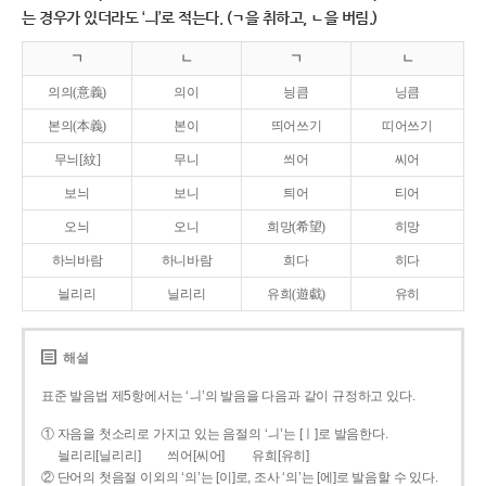
는 경우가 있더라도 ‘ㅢ’로 적는다. (ㄱ을 취하고, ㄴ을 버림.)
ㄱ
ㄴ
ㄱ
ㄴ
의의(意義)
의이
닁큼
닝큼
본의(本義)
본이
띄어쓰기
띠어쓰기
무늬[紋]
무니
씌어
씨어
보늬
보니
틔어
티어
오늬
오니
희망(希望)
히망
하늬바람
하니바람
희다
히다
늴리리
닐리리
유희(遊戱)
유히
해설
표준 발음법 제5항에서는 ‘ㅢ’의 발음을 다음과 같이 규정하고 있다.
① 자음을 첫소리로 가지고 있는 음절의 ‘ㅢ’는 [ㅣ]로 발음한다.
늴리리[닐리리]
씌어[씨어]
유희[유히]
② 단어의 첫음절 이외의 ‘의’는 [이]로, 조사 ‘의’는 [에]로 발음할 수 있다.