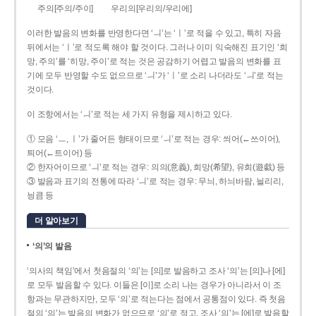
주의[주의/주이]
우리의[우리의/우리에]
이러한 발음의 변화를 반영한다면 ‘ㅢ’는 ‘ㅣ’로 적을 수 있고, 특히 자음
뒤에서는 ‘ㅣ’로 적도록 해야 할 것이다. 그러나 이미 익숙해진 표기인 ‘희
망, 주의’를 ‘히망, 주이’로 적는 것은 공감하기 어렵고 발음의 변화를 표
기에 모두 반영할 수도 없으므로 ‘ㅢ’가 ‘ㅣ’로 소리 나더라도 ‘ㅢ’로 적는
것이다.
이 조항에서는 ‘ㅢ’로 적는 세 가지 유형을 제시하고 있다.
① 모음 ‘ㅡ, ㅣ’가 줄어든 형태이므로 ‘ㅢ’로 적는 경우: 씌어(←쓰이어),
틔어(←트이어) 등
② 한자어이므로 ‘ㅢ’로 적는 경우: 의의(意義), 희망(希望), 유희(遊戱) 등
③ 발음과 표기의 전통에 따라 ‘ㅢ’로 적는 경우: 무늬, 하늬바람, 늴리리,
닁큼 등
더 알아보기
‘의’의 발음
‘의사의 책임’에서 첫음절의 ‘의’는 [의]로 발음하고 조사 ‘의’는 [의]나 [에]
로 모두 발음할 수 있다. 이들은 [이]로 소리 나는 경우가 아니라서 이 조
항과는 무관하지만, 모두 ‘의’로 적는다는 점에서 공통점이 있다. 즉 첫음
절의 ‘의’는 발음의 변화가 없으므로 ‘의’로 적고, 조사 ‘의’는 [에]로 발음할