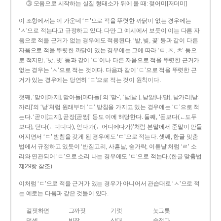
③ 모음으로 시작하는 실질 형태소가 뒤에 올 때: 젖어미[저더미]
이 조항에서는 이 가운데 ‘ㄷ’으로 적을 뚜렷한 까닭이 없는 경우에는
‘ㅅ’으로 적는다고 규정하고 있다. 다만 그 예시에서 보듯이 이는 다른 자
음으로 적을 근거가 없는 경우에도 적용된다. ‘밭, 빚, 꽃’ 등과 같이 다른
자음으로 적을 뚜렷한 까닭이 있는 경우에는 그에 따라 ‘ㅌ, ㅈ, ㅊ’ 등으
로 적지만, ‘낫, 빗’ 등과 같이 ‘ㄷ’이나 다른 자음으로 적을 뚜렷한 근거가
없는 경우는 ‘ㅅ’으로 적는 것이다. 다음과 같이 ‘ㄷ’으로 적을 뚜렷한 근
거가 있는 경우에는 당연히 ‘ㄷ’으로 적는 것이 원칙이다.
첫째, ‘맏이[마지], 맏아들[마다들]’의 ‘맏-’, ‘낟[낟ː], 낟알[나ː달], 낟가리[낟ː
까리]’의 ‘낟’처럼 원래부터 ‘ㄷ’ 받침을 가지고 있는 경우에는 ‘ㄷ’으로 적
는다. ‘곧이[고지], 곧장[곧짱]’ 등도 이에 해당한다. 둘째, ‘돋보다(←도두
보다), 딛다(←디디다), 얻다가(←어디에다가)’처럼 본말에서 준말이 만들
어지면서 ‘ㄷ’ 받침을 갖게 된 경우에도 ‘ㄷ’으로 적는다. 셋째, 한글 맞춤
법에서 규정하고 있듯이 ‘반짇고리, 사흗날, 숟가락, 이튿날’처럼 ‘ㄹ’ 소
리와 연관되어 ‘ㄷ’으로 소리 나는 경우에도 ‘ㄷ’으로 적는다.(한글 맞춤법
제29항 참조)
이처럼 ‘ㄷ’으로 적을 근거가 있는 경우가 아니어서 관습대로 ‘ㅅ’으로 적
는 예로는 다음과 같은 것들이 있다.
걸핏하면
그까짓
기껏
놋그릇
덧셈
빗장
삿대
숫접다