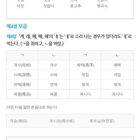
자칫
짓밟다
풋고추
햇곡식
제4절 모음
제8항
‘계, 례, 몌, 폐, 혜’의 ‘ㅖ’는 ‘ㅔ’로 소리 나는 경우가 있더라도 ‘ㅖ’로
적는다. (ㄱ을 취하고, ㄴ을 버림.)
ㄱ
ㄴ
ㄱ
ㄴ
계수(桂樹)
게수
혜택(惠澤)
헤택
사례(謝禮)
사레
계집
게집
연몌(連袂)
연메
핑계
핑게
폐품(廢品)
페품
계시다
게시다
다만, 다음 말은 본음대로 적는다.
게송(偈頌)
게시판(揭示板)
휴게실(休憩室)