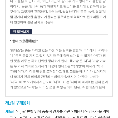
다. 이들은 ‘어간+어미’, ‘어근+어근’과 같이 두 개의 형태소가 결합된 말
이라서, ‘눈곱, 발바닥’ 등과 마찬가지로 된소리를 표기에 반영하지 않는
것이다. 그렇지만 ‘똑똑하다, 쓱싹쓱싹, 쌉쌀하다’의 ‘똑똑, 쓱싹, 쌉쌀’처
럼 같거나 비슷한 음절이 거듭되는 경우에는 예외적으로 된소리를 표기
에 반영하여 같은 글자로 적는다.
더 알아보기
형태소(形態素)란?
‘형태소’는 뜻을 가지고 있는 가장 작은 단위를 말한다. 국어에서 ‘ㅂ’이나
‘ㅣ’ 등은 뜻을 가지고 있지 않기 때문에 형태소가 될 수 없지만 ‘비’가 되
면 뜻을 이루는 최소 단위인 형태소가 된다. ‘책가방’은 ‘책’과 ‘가방’이라
는 두 가지 의미로 쪼개지기 때문에 형태소는 ‘책가방’이 아니라 ‘책’과
‘가방’이다. 더 작은 단위로 쪼개진다고 해도 쪼갰을 때 의미가 없어지거
나 쪼개기 전의 의미와 관련되는 의미가 없어지면 안 된다. ‘나비’는
‘나’와 ‘비’로 쪼개어지지만 이때 ‘나’와 ‘비’는 ‘나비’의 의미와는 전혀 관계
가 없으므로 ‘나비’는 더 이상 쪼갤 수 없는 의미 단위, 즉 형태소가 된다.
제2절 구개음화
제6항
‘ㄷ, ㅌ’ 받침 뒤에 종속적 관계를 가진 ‘- 이(-)’나 ‘- 히 -’가 올 적에
는 그 ‘ㄷ, ㅌ’이 ‘ㅈ, ㅊ’으로 소리 나더라도 ‘ㄷ, ㅌ’으로 적는다.(ㄱ을 취하