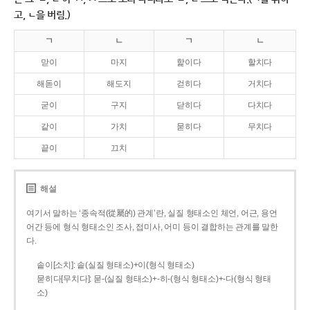
고, ㄴ을 버림.)
ㄱ
ㄴ
ㄱ
ㄴ
맏이
마지
핥이다
할치다
해돋이
해도지
걷히다
거치다
굳이
구지
닫히다
다치다
같이
가치
묻히다
무치다
끝이
끄치
해설
여기서 말하는 ‘종속적(從屬的) 관계’란, 실질 형태소인 체언, 어근, 용언
어간 등에 형식 형태소인 조사, 접미사, 어미 등이 결합하는 관계를 말한
다.
솥이[소치]: 솥(실질 형태소)+이(형식 형태소)
묻히다[무치다]: 묻­-(실질 형태소)+­-히­-(형식 형태소)+-다(형식 형태
소)