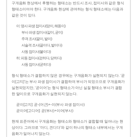
구개음화 현상에서 후행하는 형태소는 반드시 조사, 접미사와 같은 형식
형태소이어야 한다. 구개음화 현상에 관여하는 형식 형태소에는 다음과
같은 것이 있다.
이: 명사 파생 접미사(맏이, 해돋이)
부사 파생 접미사(같이, 굳이)
주격 조사(끝이, 밭이)
서술격 조사(끝이다, 밭이다)
사동 접미사(붙이다)
히: 피동 접미사(걷히다, 닫히다)
사동 접미사(굳히다)
형식 형태소가 결합하지 않은 경우에는 구개음화가 실현되지 않는다. ‘곧
이[고지]’는 부사 파생 접미사가 결합하여 부사가 되었으므로 구개음화가
실현되었지만, ‘곧이어’는 형식 형태소가 아닌 실질 형태소 부사가 결합
한 말이므로 구개음화가 실현되지 않는다.
곧이[고지]: 곧-­(어근)+­-이(부사 파생 접미사)
곧이어[고디어]: 곧(부사)+이어(부사)
현재 표준어에서 구개음화는 형태소와 형태소가 결합할 때 일어나는 현
상이다. 그러므로 ‘마디, 견디다’와 같이 하나의 형태소 내부에서는 구개
음화가 일어나지 않는다.