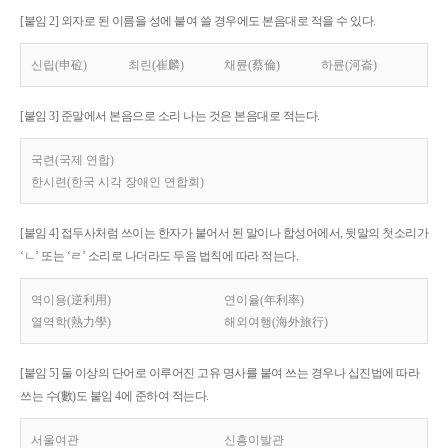
[붙임 2] 외자로 된 이름을 성에 붙여 쓸 경우에도 본음대로 적을 수 있다.
신립(申砬)
최린(崔麟)
채륜(蔡倫)
하륜(河崙)
[붙임 3] 준말에서 본음으로 소리 나는 것은 본음대로 적는다.
국련(국제 연합)
한시련(한국 시각 장애인 연합회)
[붙임 4] 접두사처럼 쓰이는 한자가 붙어서 된 말이나 합성어에서, 뒷말의 첫소리가
‘ㄴ’ 또는 ‘ㄹ’ 소리로 나더라도 두음 법칙에 따라 적는다.
역이용(逆利用)
연이율(年利率)
열역학(熱力學)
해외여행(海外旅行)
[붙임 5] 둘 이상의 단어로 이루어진 고유 명사를 붙여 쓰는 경우나 십진법에 따라
쓰는 수(數)도 붙임 4에 준하여 적는다.
서울여관
신흥이발관