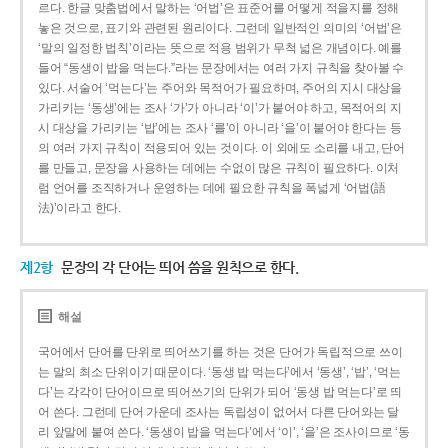
르다. 한글 맞춤법에서 말하는 ‘어법’은 표준어를 어떻게 적을지를 정해
놓은 것으로, 표기와 관련된 원리이다. 그런데 일반적인 의미의 ‘어법’은
‘말의 일정한 법칙’이라는 뜻으로 적용 범위가 무척 넓은 개념이다. 예를
들어 “동생이 밥을 먹는다.”라는 문장에서는 여러 가지 규칙을 찾아볼 수
있다. 서술어 ‘먹는다’는 주어와 목적어가 필요하며, 주어의 지시 대상을
가리키는 ‘동생’에는 조사 ‘가’가 아니라 ‘이’가 붙어야 하고, 목적어의 지
시 대상을 가리키는 ‘밥’에는 조사 ‘를’이 아니라 ‘을’이 붙어야 한다는 등
의 여러 가지 규칙이 적용되어 있는 것이다. 이 외에도 소리를 내고, 단어
를 만들고, 문장을 사용하는 데에는 수없이 많은 규칙이 필요하다. 이처
럼 언어를 조직하거나 운영하는 데에 필요한 규칙을 폭넓게 ‘어법(語
法)’이라고 한다.
제2항
문장의 각 단어는 띄어 씀을 원칙으로 한다.
해설
국어에서 단어를 단위로 띄어쓰기를 하는 것은 단어가 독립적으로 쓰이
는 말의 최소 단위이기 때문이다. ‘동생 밥 먹는다’에서 ‘동생’, ‘밥’, ‘먹는
다’는 각각이 단어이므로 띄어쓰기의 단위가 되어 ‘동생 밥 먹는다’로 띄
어 쓴다. 그런데 단어 가운데 조사는 독립성이 없어서 다른 단어와는 달
리 앞말에 붙여 쓴다. ‘동생이 밥을 먹는다’에서 ‘이’, ‘을’은 조사이므로 ‘동