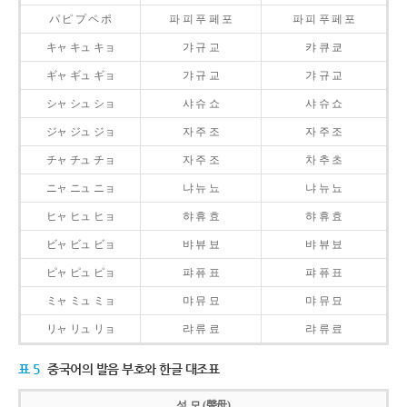
パ ピ プ ペ ポ
파 피 푸 페 포
파 피 푸 페 포
キャ キュ キョ
갸 규 교
캬 큐 쿄
ギャ ギュ ギョ
갸 규 교
갸 규 교
シャ シュ ショ
샤 슈 쇼
샤 슈 쇼
ジャ ジュ ジョ
자 주 조
자 주 조
チャ チュ チョ
자 주 조
차 추 초
ニャ ニュ ニョ
냐 뉴 뇨
냐 뉴 뇨
ヒャ ヒュ ヒョ
햐 휴 효
햐 휴 효
ビャ ビュ ビョ
뱌 뷰 뵤
뱌 뷰 뵤
ピャ ピュ ピョ
퍄 퓨 표
퍄 퓨 표
ミャ ミュ ミョ
먀 뮤 묘
먀 뮤 묘
リャ リュ リョ
랴 류 료
랴 류 료
표 5
중국어의 발음 부호와 한글 대조표
성 모 (聲母)