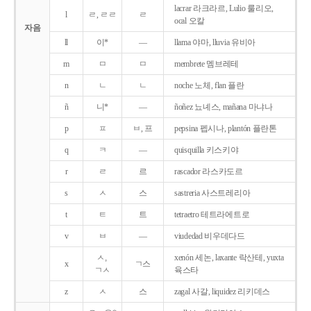
lacrar 라크라르, Lulio 룰리오,
l
ㄹ, ㄹㄹ
ㄹ
ocal 오칼
자음
ll
이*
―
llama 야마, lluvia 유비아
m
ㅁ
ㅁ
membrete 멤브레테
n
ㄴ
ㄴ
noche 노체, flan 플란
ñ
니*
―
ñoñez 뇨녜스, mañana 마냐나
p
ㅍ
ㅂ, 프
pepsina 펩시나, plantón 플란톤
q
ㅋ
―
quisquilla 키스키야
r
ㄹ
르
rascador 라스카도르
s
ㅅ
스
sastreria 사스트레리아
t
ㅌ
트
tetraetro 테트라에트로
v
ㅂ
―
viudedad 비우데다드
ㅅ,
xenón 세논, laxante 락산테, yuxta
x
ㄱ스
ㄱㅅ
육스타
z
ㅅ
스
zagal 사갈, liquidez 리키데스