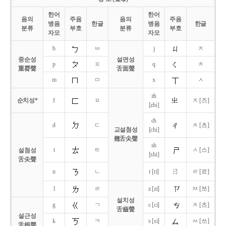
한어
한어
음의
주음
음의
주음
병음
한글
병음
한글
분류
부호
분류
부호
자모
자모
b
ㅂ
j
ㅈ
중순성
설면성
p
ㅍ
q
ㅊ
重脣聲
舌面聲
m
ㅁ
x
ㅅ
zh
순치성*
f
ㅍ
ㅈ [즈]
[zhi]
ch
d
ㄷ
ㅊ [츠]
교설첨성
[chi]
翹舌尖聲
sh
t
ㅌ
ㅅ [스]
설첨성
[shi]
舌尖聲
ㄖ
n
ㄴ
r [ri]
ㄹ [르]
l
ㄹ
z [zi]
ㅉ [쯔]
설치성
g
ㄱ
c [ci]
ㅊ [츠]
舌齒聲
설근성
k
ㅋ
s [si]
ㅆ [쓰]
舌根聲