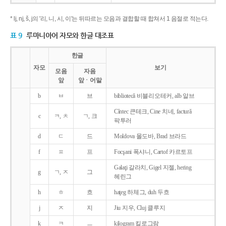
* lj, nj, š, j의 '리, 니, 시, 이'는 뒤따르는 모음과 결합할 때 합쳐서 1 음절로 적는다.
표 9
루마니아어 자모와 한글 대조표
한글
자모
보기
모음
자음
앞
앞ㆍ어말
b
ㅂ
브
bibliotecǎ 비블리오테커, alb 알브
Cîntec 큰테크, Cine 치네, facturǎ
c
ㅋ, ㅊ
ㄱ, 크
팍투러
d
ㄷ
드
Moldova 몰도바, Brad 브라드
f
ㅍ
프
Focşani 폭샤니, Cartof 카르토프
Galaţi 갈라치, Gigel 지젤, hering
g
ㄱ, ㅈ
그
헤린그
h
ㅎ
흐
haţeg 하체그, duh 두흐
j
ㅈ
지
Jiu 지우, Cluj 클루지
k
ㅋ
ㅡ
kilogram 킬로그람