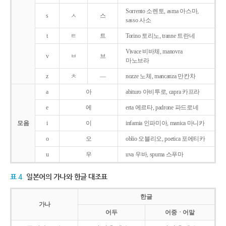
Sorrento 소렌토, asma 아스마,
s
ㅅ
스
sasso 사소
t
ㅌ
트
Torino 토리노, tranne 트란네
Vivace 비바체, manovra
v
ㅂ
브
마노브라
z
ㅊ
―
nozze 노체, mancanza 만칸차
a
아
abituro 아비투로, capra 카프라
e
에
erta 에르타, padrone 파드로네
모음
i
이
infamia 인파미아, manica 마니카
o
오
oblio 오블리오, poetica 포에티카
u
우
uva 우바, spuma 스푸마
표 4
일본어의 가나와 한글 대조표
한글
가나
어두
어중ㆍ어말