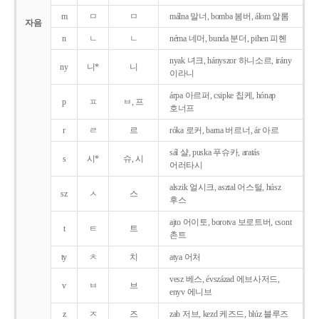
m
ㅁ
ㅁ
málna 말너, bomba 봄버, álom 알롬
자음
n
ㄴ
ㄴ
néma 네머, bunda 분더, pihen 피헨
nyak 녀크, hányszor 하니소르, irány
ny
니*
니
이라니
árpa 아르퍼, csipke 칩케, hónap
p
ㅍ
ㅂ, 프
호너프
r
ㄹ
르
róka 로커, barna 버르너, ár 아르
sál 샬, puska 푸슈카, aratás
s
시*
슈, 시
어러타시
alszik 얼시크, asztal 어스털, húsz
sz
ㅅ
스
후스
ajto 어이토, borotva 보로트버, csont
t
ㅌ
트
촌트
ty
ㅊ
치
atya 어처
vesz 베스, évszázad 에브사저드,
v
ㅂ
브
enyv 에니브
z
ㅈ
즈
zab 저브, kezd 케즈드, blúz 블루즈