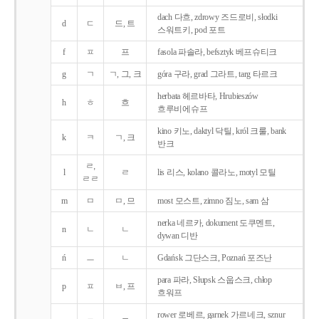
dach 다흐, zdrowy 즈드로비, słodki
d
ㄷ
드, 트
스워트키, pod 포트
f
ㅍ
프
fasola 파솔라, befsztyk 베프슈티크
g
ㄱ
ㄱ, 그, 크
góra 구라, grad 그라트, targ 타르크
herbata 헤르바타, Hrubieszów
h
ㅎ
흐
흐루비에슈프
kino 키노, daktyl 닥틸, król 크룰, bank
k
ㅋ
ㄱ, 크
반크
ㄹ,
l
ㄹ
lis 리스, kolano 콜라노, motyl 모틸
ㄹㄹ
m
ㅁ
ㅁ, 므
most 모스트, zimno 짐노, sam 삼
nerka 네르카, dokument 도쿠멘트,
n
ㄴ
ㄴ
dywan 디반
ń
ㅡ
ㄴ
Gdańsk 그단스크, Poznań 포즈난
para 파라, Słupsk 스웁스크, chłop
p
ㅍ
ㅂ, 프
흐워프
rower 로베르, garnek 가르네크, sznur