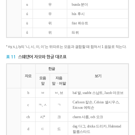
u
우
bunda 분더
ú
우
hús 후시
ü
위
füst 퓌슈트
ű
위
fű 퓌
* ny, s, j, ly의 ‘니, 시, 이, 이’는 뒤따르는 모음과 결합할 때 합쳐서 1 음절로 적는다.
표 11
스웨덴어 자모와 한글 대조표
한글
자모
보기
모음
자음
앞
앞ㆍ어말
b
ㅂ
ㅂ, 브
bal 발, snabbt 스납트, Jacob 야코브
Carlsson 칼손, Celsius 셀시우스,
c
ㅋ, ㅅ
ㄱ
Ericson 에릭손
ch
시*
크
charm 샤름, och 오크
dag 다그, dricka 드리카, Halmstad
d
ㄷ
드
할름스타드