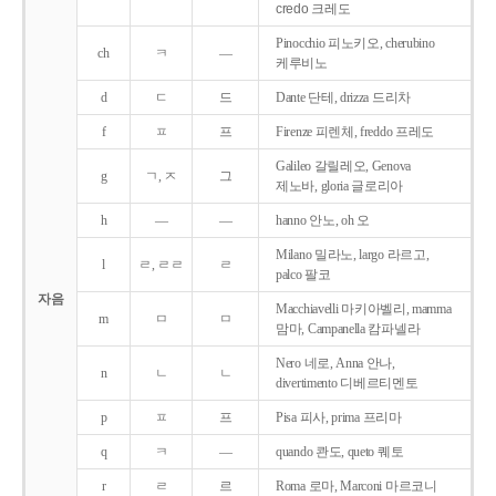
credo 크레도
Pinocchio 피노키오, cherubino
ch
ㅋ
―
케루비노
d
ㄷ
드
Dante 단테, drizza 드리차
f
ㅍ
프
Firenze 피렌체, freddo 프레도
Galileo 갈릴레오, Genova
g
ㄱ, ㅈ
그
제노바, gloria 글로리아
h
―
―
hanno 안노, oh 오
Milano 밀라노, largo 라르고,
l
ㄹ, ㄹㄹ
ㄹ
palco 팔코
자음
Macchiavelli 마키아벨리, mamma
m
ㅁ
ㅁ
맘마, Campanella 캄파넬라
Nero 네로, Anna 안나,
n
ㄴ
ㄴ
divertimento 디베르티멘토
p
ㅍ
프
Pisa 피사, prima 프리마
q
ㅋ
―
quando 콴도, queto 퀘토
r
ㄹ
르
Roma 로마, Marconi 마르코니