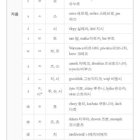
r
ㄹ
르
슈누르
serce 세르체, srebro 스레브로, pas
자음
s
ㅅ
스
파스
ś
ㅡ
시
ślepy 실레피, dziś 지시
t
ㅌ
트
tam 탐, matka 마트카, but 부트
Warszawa 바르샤바, piwnica 피브니차,
w
ㅂ
브, 프
krew 크레프
zamek 자메크, zbrodnia 즈브로드니아,
z
ㅈ
즈, 스
wywóz 비부스
ź
ㅡ
지, 시
gwoździk 그보지지크, więź 비엥시
ㅈ,
żyto 지토, różny 루주니, łyżka 위슈카,
ż
주, 슈, 시
시*
straż 스트라시
chory 호리, kuchnia 쿠흐니아, dach
ch
ㅎ
흐
다흐
dziura 지우라, dzwon 즈본, mosiądz
dz
ㅈ
즈, 츠
모시옹츠
dź
ㅡ
치
niedźwiedź 니에치비에치