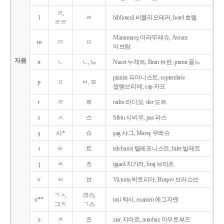
ㄹ,
l
ㄹ
bibliotecǎ 비블리오테커, hotel 호텔
ㄹㄹ
Maramureş 마라무레슈, Avram
m
ㅁ
ㅁ
아브람
자음
n
ㄴ
ㄴ, 느
Nucet 누체트, Bran 브란, pumn 품느
pianist 피아니스트, septembrie
p
ㅍ
ㅂ, 프
셉템브리에, cap 카프
r
ㄹ
르
radio 라디오, dor 도르
s
ㅅ
스
Sibiu 시비우, pas 파스
ş
시*
슈
şag 샤그, Mureş 무레슈
t
ㅌ
트
telefonist 텔레포니스트, bilet 빌레트
ţ
ㅊ
츠
ţigarǎ 치가러, braţ 브라츠
v
ㅂ
브
Victoria 빅토리아, Braşov 브라쇼브
ㄱㅅ,
크스,
x**
taxi 탁시, examen 에그자멘
그ㅈ
ㄱ스
z
ㅈ
즈
ziar 지아르, autobuz 아우토부즈