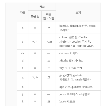
한글
자모
보기
자음
모음 앞
앞ㆍ어말
biz 비스, blandon 블란돈, braceo
b
ㅂ
브
브라세오
colcren 콜크렌, Cecilia
c
ㅋ, ㅅ
ㄱ, 크
세실리아, coccion 콕시온,
bistec 비스텍, dictado 딕타도
ch
ㅊ
―
chicharra 치차라
d
ㄷ
드
felicidad 펠리시다드
f
ㅍ
프
fuga 푸가, fran 프란
ganga 강가, geologia
g
ㄱ, ㅎ
그
헤올로히아, yungla 융글라
h
―
―
hipo 이포, quehacer 케아세르
j
ㅎ
―
jueves 후에베스, reloj 렐로
k
ㅋ
크
kapok 카포크