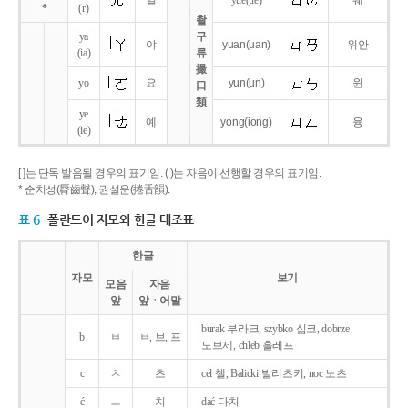
얼
yue
(ue)
웨
*
(r)
촬
ya
구
야
yuan
(uan)
위안
(ia)
류
撮
yo
요
yun
(un)
윈
口
類
ye
예
yong
(iong)
융
(ie)
[ ]는 단독 발음될 경우의 표기임. ( )는 자음이 선행할 경우의 표기임.
* 순치성(脣齒聲), 권설운(捲舌韻).
표 6
폴란드어 자모와 한글 대조표
한글
자모
보기
모음
자음
앞
앞ㆍ어말
burak 부라크, szybko 십코, dobrze
b
ㅂ
ㅂ, 브, 프
도브제, chleb 흘레프
c
ㅊ
츠
cel 첼, Balicki 발리츠키, noc 노츠
ć
ㅡ
치
dać 다치