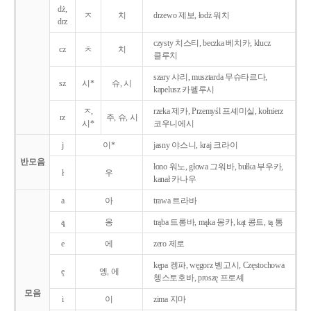
dż,
ㅈ
치
drzewo 제보, łodż 워치
drz
czysty 치스티, beczka 베치카, klucz
cz
ㅊ
치
클루치
szary 샤리, musztarda 무슈타르다,
sz
시*
슈, 시
kapelusz 카펠루시
ㅈ,
rzeka 제카, Przemyśl 프셰미실, kołnierz
rz
주, 슈, 시
시*
코우니에시
j
이*
jasny 야스니, kraj 크라이
반모음
łono 워노, głowa 그워바, bułka 부우카,
ł
우
kanał 카나우
a
아
trawa 트라바
ą̨
옹
trąba 트롱바, mąka 몽카, kąt 콩트, tą 통
e
에
zero 제로
kępa 켕파, węgorz 벵고시, Częstochowa
ę
엥, 에
쳉스토호바, proszę 프로셰
모음
i
이
zima 지마