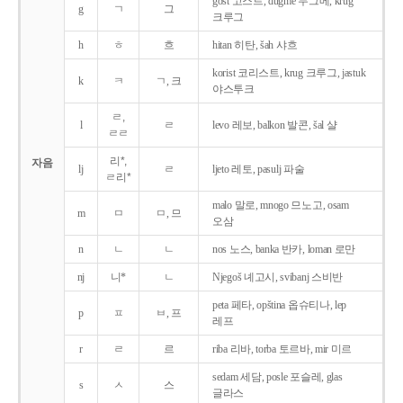
gost 고스트, dugme 두그메, krug
g
ㄱ
그
크루그
h
ㅎ
흐
hitan 히탄, šah 샤흐
korist 코리스트, krug 크루그, jastuk
k
ㅋ
ㄱ, 크
야스투크
ㄹ,
l
ㄹ
levo 레보, balkon 발콘, šal 샬
ㄹㄹ
리*,
자음
lj
ㄹ
ljeto 레토, pasulj 파술
ㄹ리*
malo 말로, mnogo 므노고, osam
m
ㅁ
ㅁ, 므
오삼
n
ㄴ
ㄴ
nos 노스, banka 반카, loman 로만
nj
니*
ㄴ
Njegoš 녜고시, svibanj 스비반
peta 페타, opština 옵슈티나, lep
p
ㅍ
ㅂ, 프
레프
r
ㄹ
르
riba 리바, torba 토르바, mir 미르
sedam 세담, posle 포슬레, glas
s
ㅅ
스
글라스