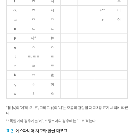
ʧ
ㅊ
치
u
우
ʤ
ㅈ
지
ə**
어
m
ㅁ
ㅁ
ɚ
어
n
ㄴ
ㄴ
ɲ
니*
뉴
ŋ
ㅇ
ㅇ
l
ㄹ, ㄹㄹ
ㄹ
r
ㄹ
르
h
ㅎ
흐
ç
ㅎ
히
x
ㅎ
흐
* [j], [w]의 '이'와 '오, 우', 그리고 [ɲ]의 '니'는 모음과 결합할 때 제3장 표기 세칙에 따른
다.
** 독일어의 경우에는 '에', 프랑스어의 경우에는 '으'로 적는다.
표 2
에스파냐어 자모와 한글 대조표