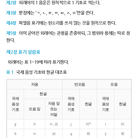
제2항
외래어의 1 음운은 원칙적으로 1 기호로 적는다.
제3항
받침에는 ‘ㄱ, ㄴ, ㄹ, ㅁ, ㅂ, ㅅ, ㅇ’만을 쓴다.
제4항
파열음 표기에는 된소리를 쓰지 않는 것을 원칙으로 한다.
제5항
이미 굳어진 외래어는 관용을 존중하되, 그 범위와 용례는 따로 정
한다.
제2장 표기 일람표
외래어는 표 1~19에 따라 표기한다.
표 1
국제 음성 기호와 한글 대조표
자음
반모음
모음
한글
국제
국제
국제
자음 앞
음성
음성
한글
음성
한글
모음 앞
또는
기호
기호
기호
어말
p
ㅍ
ㅂ, 프
j
이*
i
이
b
ㅂ
브
ɥ
위
y
위