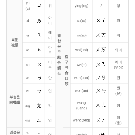
yu
위
ying
(ing)
잉
(u)
아
ai
wa
(ua)
와
이
에
ei
wo
(uo)
워
결
이
복운
합
複韻
운
아
ao
wai
(uai)
와이
모
오
합
結
어
구
웨이
合
ou
wei
(ui)
우
류
(우이)
韻
合
母
an
안
wan
(uan)
완
口
類
원
en
언
wen
(un)
(운)
부성운
附聲韻
wang
ang
앙
왕
(uang)
웡
eng
엉
weng
(ong)
(웅)
권설운
er