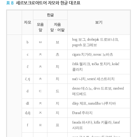
표 8
세르보크로아트어 자모와 한글 대조표
한글
자모
보기
모음
자음
앞
앞ㆍ어말
bog 보그, drobnjak 드로브냐크,
b
ㅂ
브
pogreb 포그레브
c
ㅊ
츠
cigara 치가라, novac 노바츠
čelik 첼리크, točka 토치카, kolač
č
ㅊ
치
콜라치
ć, tj
ㅊ
치
naći 나치, sestrić 세스트리치
desno 데스노, drvo 드르보, medved
d
ㄷ
드
메드베드
dž
ㅈ
지
džep 제프, narudžba 나루지바
đ,dj
ㅈ
지
Ðurađ 주라지
fasada 파사다, kifla 키플라, šaraf
f
ㅍ
프
샤라프