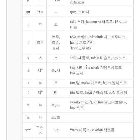
스트로프
qu
크ㅂ
ㅡ
quasi 크바시
ruka 루카, harmonika 하르모니카, mír
r
ㄹ
르
미르
르주,
řeka 르제카, námořník 나모르주니크,
ř
르ㅈ
르슈,
hořký 호르슈키,
르시
kouř 코우르시
s
ㅅ
스
sedlo 세들로, máslo 마슬로, nos 노스
šaty 샤티, Šternberk 슈테른베르크,
š
시*
슈, 시
koš 코시
t
ㅌ
트
tam 탐, matka 마트카, bolest 볼레스트
t'
티*
티
tělo 텔로, štěstí 슈테스티, obět' 오베티
vysoký 비소키, knihovna 크니호브나,
v
ㅂ
브, 프
kov 코프
w
ㅂ
브, 프
ㄱㅅ,
x**
ㄱ스
xerox 제록스, saxofón 삭소폰
ㅈ