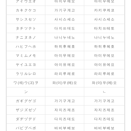
ア イ ウ エ オ
아 이 우 에 오
아 이 우 에 오
カ キ ク ケ コ
가 기 구 게 고
카 키 쿠 케 코
サ シ ス セ ソ
사 시 스 세 소
사 시 스 세 소
タ チ ツ テ ト
다 지 쓰 데 도
타 치 쓰 테 토
ナ ニ ヌ ネ ノ
나 니 누 네 노
나 니 누 네 노
ハ ヒ フ ヘ ホ
하 히 후 헤 호
하 히 후 헤 호
マ ミ ム メ モ
마 미 무 메 모
마 미 무 메 모
ヤ イ ユ エ ヨ
야 이 유 에 요
야 이 유 에 요
ラ リ ル レ ロ
라 리 루 레 로
라 리 루 레 로
ワ (ヰ) ウ (ヱ) ヲ
와 (이) 우 (에) 오
와 (이) 우 (에) 오
ン
ㄴ
ガ ギ グ ゲ ゴ
가 기 구 게 고
가 기 구 게 고
ザ ジ ズ ゼ ゾ
자 지 즈 제 조
자 지 즈 제 조
ダ ヂ ヅ デ ド
다 지 즈 데 도
다 지 즈 데 도
バ ビ ブ ベ ボ
바 비 부 베 보
바 비 부 베 보