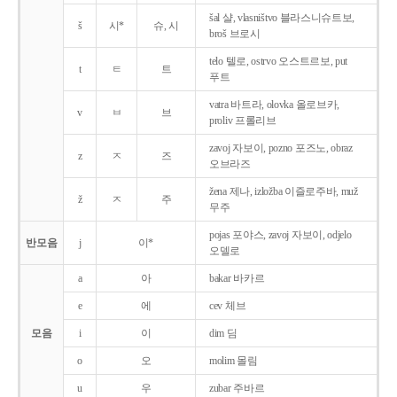
šal 샬, vlasništvo 블라스니슈트보,
š
시*
슈, 시
broš 브로시
telo 텔로, ostrvo 오스트르보, put
t
ㅌ
트
푸트
vatra 바트라, olovka 올로브카,
v
ㅂ
브
proliv 프롤리브
zavoj 자보이, pozno 포즈노, obraz
z
ㅈ
즈
오브라즈
žena 제나, izložba 이즐로주바, muž
ž
ㅈ
주
무주
pojas 포야스, zavoj 자보이, odjelo
반모음
j
이*
오델로
a
아
bakar 바카르
e
에
cev 체브
모음
i
이
dim 딤
o
오
molim 몰림
u
우
zubar 주바르