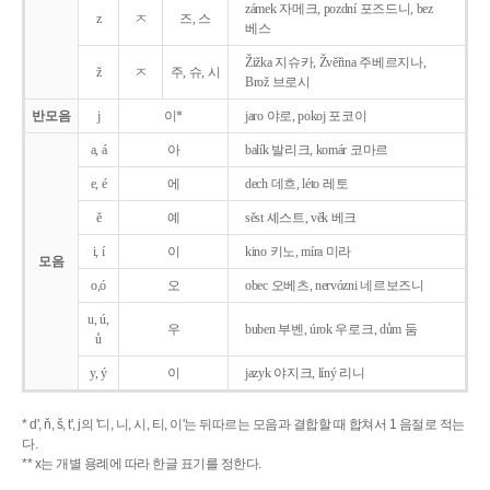
zámek 자메크, pozdní 포즈드니, bez
z
ㅈ
즈, 스
베스
Žižka 지슈카, Žvěřina 주베르지나,
ž
ㅈ
주, 슈, 시
Brož 브로시
반모음
j
이*
jaro 야로, pokoj 포코이
a, á
아
balík 발리크, komár 코마르
e, é
에
dech 데흐, léto 레토
ě
예
sěst 셰스트, věk 베크
i, í
이
kino 키노, míra 미라
모음
o,ó
오
obec 오베츠, nervózni 네르보즈니
u, ú,
우
buben 부벤, úrok 우로크, dům 둠
ů
y, ý
이
jazyk
야지크, líný 리니
* d', ň, š, t', j의 '디, 니, 시, 티, 이'는 뒤따르는 모음과 결합할 때 합쳐서 1 음절로 적는
다.
** x는 개별 용례에 따라 한글 표기를 정한다.