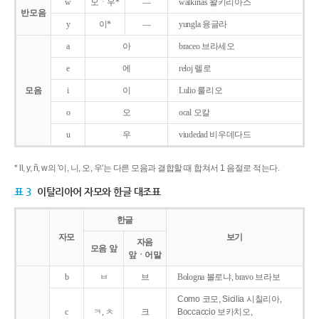
w
오ㆍ우*
―
walkirias 왈키리아스
반모음
y
이*
―
yungla 융글라
a
아
braceo 브라세오
e
에
reloj 렐로
모음
i
이
Lulio 룰리오
o
오
ocal 오칼
u
우
viudedad 비우데다드
* ll, y, ñ, w의 '이, 니, 오, 우'는 다른 모음과 결합할 때 합쳐서 1 음절로 적는다.
표 3
이탈리아어 자모와 한글 대조표
한글
자모
보기
자음
모음 앞
앞ㆍ어말
b
ㅂ
브
Bologna 볼로냐, bravo 브라보
Como 코모, Sicilia 시칠리아,
c
ㅋ, ㅊ
크
Boccaccio 보카치오,