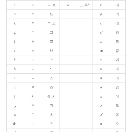
t
ㅌ
ㅅ, 트
w
오, 우*
e
에
d
ㄷ
드
ø
외
k
ㅋ
ㄱ, 크
ɛ
에
g
ㄱ
그
ɛ̃
앵
f
ㅍ
프
œ
외
v
ㅂ
브
욍
θ
ㅅ
스
æ
애
ð
ㄷ
드
a
아
s
ㅅ
스
ɑ
아
z
ㅈ
즈
ɑ̃
앙
ʃ
시
슈, 시
ʌ
어
ʒ
ㅈ
지
ɔ
오
ʦ
ㅊ
츠
ɔ̃
옹
ʣ
ㅈ
즈
o
오