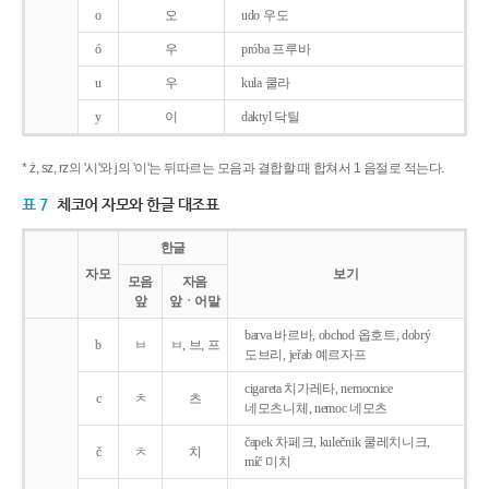
o
오
udo 우도
ó
우
próba 프루바
u
우
kula 쿨라
y
이
daktyl 닥틸
* ż, sz, rz의 '시'와 j의 '이'는 뒤따르는 모음과 결합할 때 합쳐서 1 음절로 적는다.
표 7
체코어 자모와 한글 대조표
한글
자모
보기
모음
자음
앞
앞ㆍ어말
barva 바르바, obchod 옵호트, dobrý
b
ㅂ
ㅂ, 브, 프
도브리, jeřab 예르자프
cigareta 치가레타, nemocnice
c
ㅊ
츠
네모츠니체, nemoc 네모츠
čapek 차페크, kulečnik 쿨레치니크,
č
ㅊ
치
míč 미치