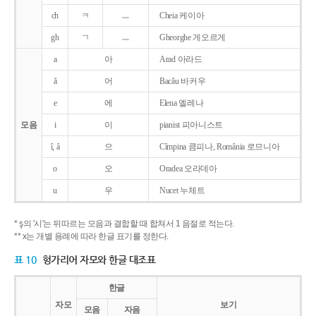
ch
ㅋ
ㅡ
Cheia 케이아
gh
ㄱ
ㅡ
Gheorghe 게오르게
a
아
Arad 아라드
ǎ
어
Bacǎu 바커우
e
에
Elena 엘레나
모음
i
이
pianist 피아니스트
î, â
으
Cîmpina 큼피나, România 로므니아
o
오
Oradea 오라데아
u
우
Nucet 누체트
* ş의 '시'는 뒤따르는 모음과 결합할 때 합쳐서 1 음절로 적는다.
** x는 개별 용례에 따라 한글 표기를 정한다.
표 10
헝가리어 자모와 한글 대조표
한글
자모
보기
모음
자음