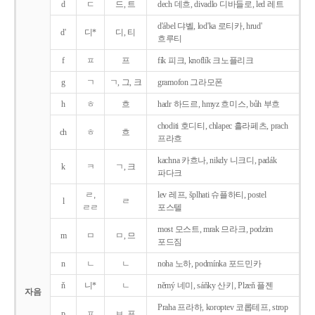
d
ㄷ
드, 트
dech 데흐, divadlo 디바들로, led 레트
d'ábel 댜벨, lod'ka 로티카, hrud'
d'
디*
디, 티
흐루티
f
ㅍ
프
fík 피크, knoflík 크노플리크
g
ㄱ
ㄱ, 그, 크
gramofon 그라모폰
h
ㅎ
흐
hadr 하드르, hmyz 흐미스, bůh 부흐
choditi 호디티, chlapec 흘라페츠, prach
ch
ㅎ
흐
프라흐
kachna 카흐나, nikdy 니크디, padák
k
ㅋ
ㄱ, 크
파다크
ㄹ,
lev 레프, šplhati 슈플하티, postel
l
ㄹ
ㄹㄹ
포스텔
most 모스트, mrak 므라크, podzim
m
ㅁ
ㅁ, 므
포드짐
n
ㄴ
ㄴ
noha 노하, podmínka 포드민카
ň
니*
ㄴ
němý 네미, sáňky 산키, Plzeň 플젠
자음
Praha 프라하, koroptev 코롭테프, strop
p
ㅍ
ㅂ, 프