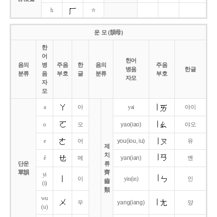
h
ㅎ
운 모 (韻母)
한
어
한어
음의
병
주음
한
음의
주음
병음
한글
분류
음
부호
글
분류
부호
자모
자
모
a
아
yai
야이
o
오
yao
(iao)
야오
e
어
you
(iou,
iu)
유
제
치
ê
에
yan
(ian)
옌
단운
류
單韻
齊
yi
이
yin(in)
인
齒
(i)
類
wu
우
yang
(iang)
양
(u)