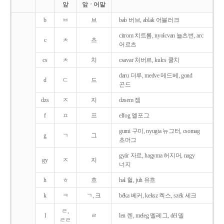
앞
앞ㆍ어말
b
ㅂ
브
bab 버브, ablak 어블러크
citrom 치트롬, nyolcvan 뇰츠번, arc
c
ㅊ
츠
어르츠
cs
ㅊ
치
csavar 처버르, kulcs 쿨치
daru 더루, medve 메드베, gond
d
ㄷ
드
곤드
dzs
ㅈ
지
dzsem 젬
f
ㅍ
프
elfog 엘포그
gumi 구미, nyugta 뉴그터, csomag
g
ㄱ
그
초머그
gyár 자르, hagyma 허지머, nagy
gy
ㅈ
지
너지
h
ㅎ
흐
hal 헐, juh 유흐
k
ㅋ
ㄱ, 크
béka 베커, keksz 켁스, szék 세크
ㄹ,
l
ㄹ
len 렌, meleg 멜레그, dél 델
ㄹㄹ