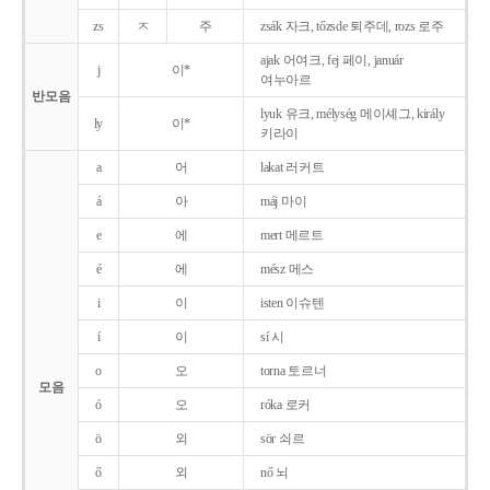
zs
ㅈ
주
zsák 자크, tőzsde 퇴주데, rozs 로주
ajak 어여크, fej 페이, január
j
이*
여누아르
반모음
lyuk 유크, mélység 메이셰그, király
ly
이*
키라이
a
어
lakat 러커트
á
아
máj 마이
e
에
mert 메르트
é
에
mész 메스
i
이
isten 이슈텐
í
이
sí 시
o
오
torna 토르너
모음
ó
오
róka 로커
ö
외
sör 쇠르
ő
외
nő 뇌