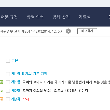
메인콘텐츠 바로가기
어문 규정
항별 연혁
용례 찾기
자료실
비교하기
체육관광부 고시 제2014-42호(2014. 12. 5.)
본문
제1장 표기의 기본 원칙
제1항
국어의 로마자 표기는 국어의 표준 발음법에 따라 적는 것을 
북
제2항
로마자 이외의 부호는 되도록 사용하지 않는다.
북
제3항
삭제
연