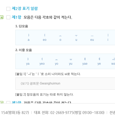
제2장 표기 일람
제1항
모음은 다음 각호와 같이 적는다.
북
1. 단모음
ㅏ
ㅓ
ㅗ
ㅜ
ㅡ
ㅣ
a
eo
o
u
eu
i
2. 이중 모음
ㅑ
ㅕ
ㅛ
ㅠ
ㅒ
ㅖ
ya
yeo
yo
yu
yae
ye
w
[붙임 1] ‘ㅢ’는 ‘ㅣ’로 소리 나더라도 ui로 적는다.
(보기) 광희문 Gwanghuimun
[붙임 2] 장모음의 표기는 따로 하지 않는다.
제2항
자음은 다음 각호와 같이 적는다.
북
1. 파열음
154(방화3동 827)
대표 전화: 02-2669-9775(평일 09:00~18:00)
전송