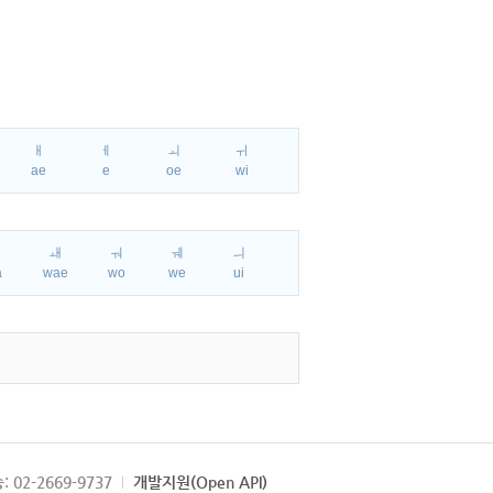
ㅐ
ㅔ
ㅚ
ㅟ
ae
e
oe
wi
ㅘ
ㅙ
ㅝ
ㅞ
ㅢ
a
wae
wo
we
ui
: 02-2669-9737
개발지원(Open API)