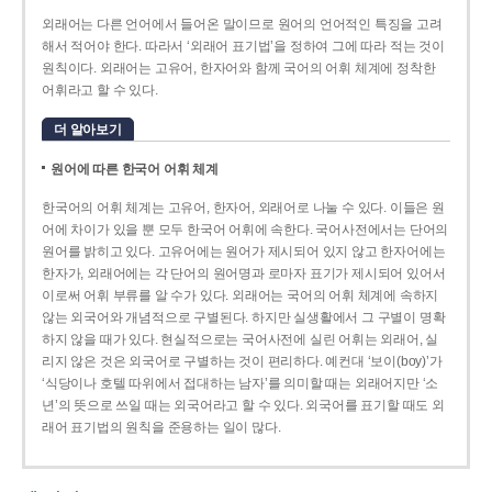
외래어는 다른 언어에서 들어온 말이므로 원어의 언어적인 특징을 고려
해서 적어야 한다. 따라서 ‘외래어 표기법’을 정하여 그에 따라 적는 것이
원칙이다. 외래어는 고유어, 한자어와 함께 국어의 어휘 체계에 정착한
어휘라고 할 수 있다.
더 알아보기
원어에 따른 한국어 어휘 체계
한국어의 어휘 체계는 고유어, 한자어, 외래어로 나눌 수 있다. 이들은 원
어에 차이가 있을 뿐 모두 한국어 어휘에 속한다. 국어사전에서는 단어의
원어를 밝히고 있다. 고유어에는 원어가 제시되어 있지 않고 한자어에는
한자가, 외래어에는 각 단어의 원어명과 로마자 표기가 제시되어 있어서
이로써 어휘 부류를 알 수가 있다. 외래어는 국어의 어휘 체계에 속하지
않는 외국어와 개념적으로 구별된다. 하지만 실생활에서 그 구별이 명확
하지 않을 때가 있다. 현실적으로는 국어사전에 실린 어휘는 외래어, 실
리지 않은 것은 외국어로 구별하는 것이 편리하다. 예컨대 ‘보이(boy)’가
‘식당이나 호텔 따위에서 접대하는 남자’를 의미할 때는 외래어지만 ‘소
년’의 뜻으로 쓰일 때는 외국어라고 할 수 있다. 외국어를 표기할 때도 외
래어 표기법의 원칙을 준용하는 일이 많다.