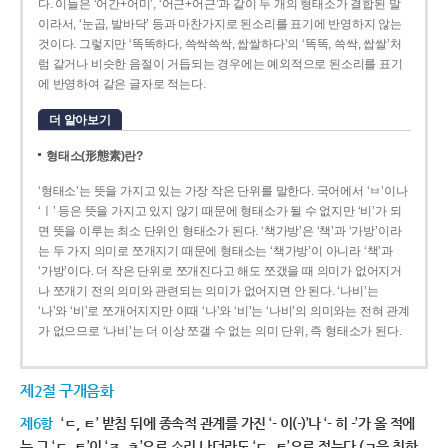
다. 이들은 ‘어간+어미’, ‘어근+어근’과 같이 두 개의 형태소가 결합된 말
이라서, ‘눈곱, 발바닥’ 등과 마찬가지로 된소리를 표기에 반영하지 않는
것이다. 그렇지만 ‘똑똑하다, 쓱싹쓱싹, 쌉쌀하다’의 ‘똑똑, 쓱싹, 쌉쌀’처
럼 같거나 비슷한 음절이 거듭되는 경우에는 예외적으로 된소리를 표기
에 반영하여 같은 글자로 적는다.
더 알아보기
형태소(形態素)란?
‘형태소’는 뜻을 가지고 있는 가장 작은 단위를 말한다. 국어에서 ‘ㅂ’이나
‘ㅣ’ 등은 뜻을 가지고 있지 않기 때문에 형태소가 될 수 없지만 ‘비’가 되
면 뜻을 이루는 최소 단위인 형태소가 된다. ‘책가방’은 ‘책’과 ‘가방’이라
는 두 가지 의미로 쪼개지기 때문에 형태소는 ‘책가방’이 아니라 ‘책’과
‘가방’이다. 더 작은 단위로 쪼개진다고 해도 쪼갰을 때 의미가 없어지거
나 쪼개기 전의 의미와 관련되는 의미가 없어지면 안 된다. ‘나비’는
‘나’와 ‘비’로 쪼개어지지만 이때 ‘나’와 ‘비’는 ‘나비’의 의미와는 전혀 관계
가 없으므로 ‘나비’는 더 이상 쪼갤 수 없는 의미 단위, 즉 형태소가 된다.
제2절 구개음화
제6항
‘ㄷ, ㅌ’ 받침 뒤에 종속적 관계를 가진 ‘- 이(-)’나 ‘- 히 -’가 올 적에
는 그 ‘ㄷ, ㅌ’이 ‘ㅈ, ㅊ’으로 소리 나더라도 ‘ㄷ, ㅌ’으로 적는다.(ㄱ을 취하