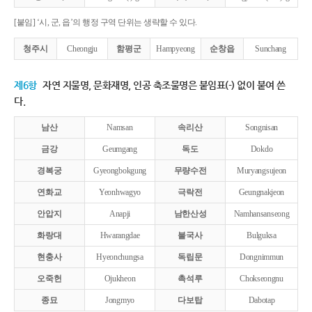
[붙임] ‘시, 군, 읍’의 행정 구역 단위는 생략할 수 있다.
청주시
Cheongju
함평군
Hampyeong
순창읍
Sunchang
제6항
자연 지물명, 문화재명, 인공 축조물명은 붙임표(-) 없이 붙여 쓴
다.
남산
Namsan
속리산
Songnisan
금강
Geumgang
독도
Dokdo
경복궁
Gyeongbokgung
무량수전
Muryangsujeon
연화교
Yeonhwagyo
극락전
Geungnakjeon
안압지
Anapji
남한산성
Namhansanseong
화랑대
Hwarangdae
불국사
Bulguksa
현충사
Hyeonchungsa
독립문
Dongnimmun
오죽헌
Ojukheon
촉석루
Chokseongnu
종묘
Jongmyo
다보탑
Dabotap