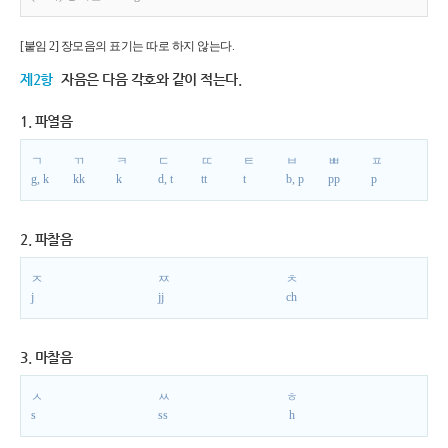
[붙임 2] 장모음의 표기는 따로 하지 않는다.
제2항
자음은 다음 각호와 같이 적는다.
1. 파열음
ㄱ
ㄲ
ㅋ
ㄷ
ㄸ
ㅌ
ㅂ
ㅃ
ㅍ
g, k
kk
k
d, t
tt
t
b, p
pp
p
2. 파찰음
ㅈ
ㅉ
ㅊ
j
jj
ch
3. 마찰음
ㅅ
ㅆ
ㅎ
s
ss
h