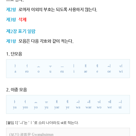
제2항
로마자 이외의 부호는 되도록 사용하지 않는다.
제3항
삭제
제2장 표기 일람
제1항
모음은 다음 각호와 같이 적는다.
1. 단모음
ㅏ
ㅓ
ㅗ
ㅜ
ㅡ
ㅣ
ㅐ
ㅔ
ㅚ
ㅟ
a
eo
o
u
eu
i
ae
e
oe
wi
2. 이중 모음
ㅑ
ㅕ
ㅛ
ㅠ
ㅒ
ㅖ
ㅘ
ㅙ
ㅝ
ㅞ
ㅢ
ya
yeo
yo
yu
yae
ye
wa
wae
wo
we
ui
[붙임 1] ‘ㅢ’는 ‘ㅣ’로 소리 나더라도 ui로 적는다.
(보기) 광희문 Gwanghuimun