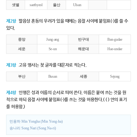
샛별
saetbyeol
울산
Ulsan
제2항
발음상 혼동의 우려가 있을 때에는 음절 사이에 붙임표(-)를 쓸 수
있다.
중앙
Jung-ang
반구대
Ban-gudae
세운
Se-un
해운대
Hae-undae
제3항
고유 명사는 첫 글자를 대문자로 적는다.
부산
Busan
세종
Sejong
제4항
인명은 성과 이름의 순서로 띄어 쓴다. 이름은 붙여 쓰는 것을 원
칙으로 하되 음절 사이에 붙임표(-)를 쓰는 것을 허용한다.( ( ) 안의 표기
를 허용함.)
민용하 Min Yongha (Min Yong-ha)
송나리 Song Nari (Song Na-ri)