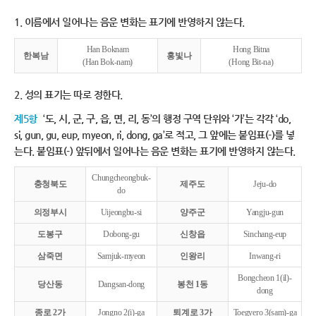
1. 이름에서 일어나는 음운 변화는 표기에 반영하지 않는다.
Han Boknam
Hong Bitna
한복남
홍빛나
(Han Bok-nam)
(Hong Bit-na)
2. 성의 표기는 따로 정한다.
제5항
‘도, 시, 군, 구, 읍, 면, 리, 동’의 행정 구역 단위와 ‘가’는 각각 ‘do,
si, gun, gu, eup, myeon, ri, dong, ga’로 적고, 그 앞에는 붙임표(-)를 넣
는다. 붙임표(-) 앞뒤에서 일어나는 음운 변화는 표기에 반영하지 않는다.
Chungcheongbuk-
충청북도
제주도
Jeju-do
do
의정부시
Uijeongbu-si
양주군
Yangju-gun
도봉구
Dobong-gu
신창읍
Sinchang-eup
삼죽면
Samjuk-myeon
인왕리
Inwang-ri
Bongcheon 1(il)-
당산동
Dangsan-dong
봉천 1동
dong
종로 2가
Jongno 2(i)-ga
퇴계로 3가
Toegyero 3(sam)-ga