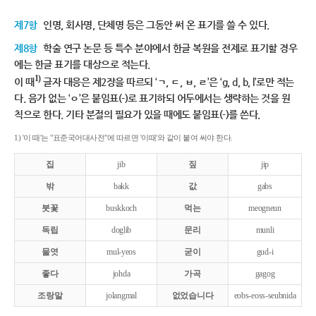
제7항
인명, 회사명, 단체명 등은 그동안 써 온 표기를 쓸 수 있다.
제8항
학술 연구 논문 등 특수 분야에서 한글 복원을 전제로 표기할 경우
에는 한글 표기를 대상으로 적는다.
1)
이 때
글자 대응은 제2장을 따르되 ‘ㄱ, ㄷ, ㅂ, ㄹ’은 ‘g, d, b, l’로만 적는
다. 음가 없는 ‘ㅇ’은 붙임표(-)로 표기하되 어두에서는 생략하는 것을 원
칙으로 한다. 기타 분절의 필요가 있을 때에도 붙임표(-)를 쓴다.
1) '이 때'는 "표준국어대사전"에 따르면 '이때'와 같이 붙여 써야 한다.
집
jib
짚
jip
밖
bakk
값
gabs
붓꽃
buskkoch
먹는
meogneun
독립
doglib
문리
munli
물엿
mul-yeos
굳이
gud-i
좋다
johda
가곡
gagog
조랑말
jolangmal
없었습니다
eobs-eoss-seubnida