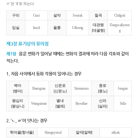
ㄹ’은 ‘ll’로 적는다.
구리
Guri
설악
Seorak
칠곡
Chilgok
대관령
Daegwallyeon
임실
Imsil
울릉
Ulleung
[대괄령]
g
제3장 표기상의 유의점
제1항
음운 변화가 일어날 때에는 변화의 결과에 따라 다음 각호와 같이
적는다.
1. 자음 사이에서 동화 작용이 일어나는 경우
백마
신문로
종로
Baengma
Sinmunno
Jongno
[뱅마]
[신문노]
[종노]
왕십리
별내
신라
Wangsimni
Byeollae
Silla
[왕심니]
[별래]
[실라]
2. ‘ㄴ, ㄹ’이 덧나는 경우
학여울[항녀울]
Hangnyeoul
알약[알략]
allyak