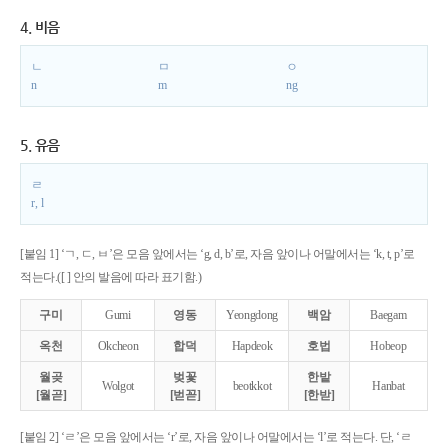
4. 비음
ㄴ
ㅁ
ㅇ
n
m
ng
5. 유음
ㄹ
r, l
[붙임 1] ‘ㄱ, ㄷ, ㅂ’은 모음 앞에서는 ‘g, d, b’로, 자음 앞이나 어말에서는 ‘k, t, p’로
적는다.([ ] 안의 발음에 따라 표기함.)
구미
Gumi
영동
Yeongdong
백암
Baegam
옥천
Okcheon
합덕
Hapdeok
호법
Hobeop
월곶
벚꽃
한밭
Wolgot
beotkkot
Hanbat
[월곧]
[벋꼳]
[한받]
[붙임 2] ‘ㄹ’은 모음 앞에서는 ‘r’로, 자음 앞이나 어말에서는 ‘l’로 적는다. 단, ‘ㄹ