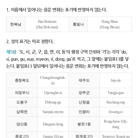
1. 이름에서 일어나는 음운 변화는 표기에 반영하지 않는다.
Han Boknam
Hong Bitna
한복남
홍빛나
(Han Bok-nam)
(Hong Bit-na)
2. 성의 표기는 따로 정한다.
제5항
‘도, 시, 군, 구, 읍, 면, 리, 동’의 행정 구역 단위와 ‘가’는 각각 ‘do,
si, gun, gu, eup, myeon, ri, dong, ga’로 적고, 그 앞에는 붙임표(-)를 넣
는다. 붙임표(-) 앞뒤에서 일어나는 음운 변화는 표기에 반영하지 않는다.
Chungcheongbuk-
충청북도
제주도
Jeju-do
do
의정부시
Uijeongbu-si
양주군
Yangju-gun
도봉구
Dobong-gu
신창읍
Sinchang-eup
삼죽면
Samjuk-myeon
인왕리
Inwang-ri
Bongcheon 1(il)-
당산동
Dangsan-dong
봉천 1동
dong
종로 2가
Jongno 2(i)-ga
퇴계로 3가
Toegyero 3(sam)-ga