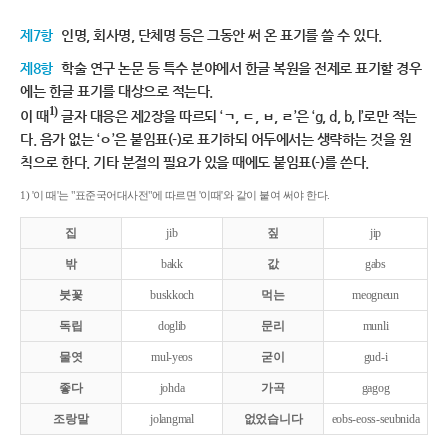
제7항
인명, 회사명, 단체명 등은 그동안 써 온 표기를 쓸 수 있다.
제8항
학술 연구 논문 등 특수 분야에서 한글 복원을 전제로 표기할 경우
에는 한글 표기를 대상으로 적는다.
1)
이 때
글자 대응은 제2장을 따르되 ‘ㄱ, ㄷ, ㅂ, ㄹ’은 ‘g, d, b, l’로만 적는
다. 음가 없는 ‘ㅇ’은 붙임표(-)로 표기하되 어두에서는 생략하는 것을 원
칙으로 한다. 기타 분절의 필요가 있을 때에도 붙임표(-)를 쓴다.
1) '이 때'는 "표준국어대사전"에 따르면 '이때'와 같이 붙여 써야 한다.
집
jib
짚
jip
밖
bakk
값
gabs
붓꽃
buskkoch
먹는
meogneun
독립
doglib
문리
munli
물엿
mul-yeos
굳이
gud-i
좋다
johda
가곡
gagog
조랑말
jolangmal
없었습니다
eobs-eoss-seubnida