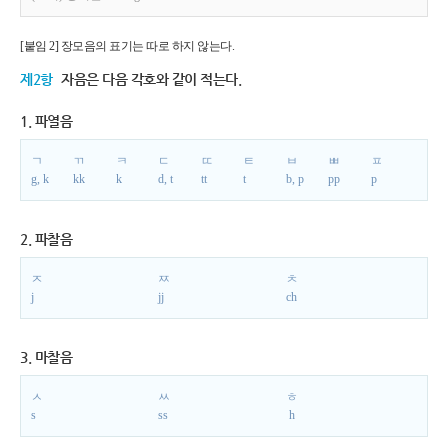
[붙임 2] 장모음의 표기는 따로 하지 않는다.
제2항
자음은 다음 각호와 같이 적는다.
1. 파열음
ㄱ
ㄲ
ㅋ
ㄷ
ㄸ
ㅌ
ㅂ
ㅃ
ㅍ
g, k
kk
k
d, t
tt
t
b, p
pp
p
2. 파찰음
ㅈ
ㅉ
ㅊ
j
jj
ch
3. 마찰음
ㅅ
ㅆ
ㅎ
s
ss
h