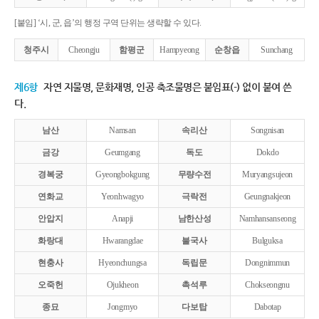
[붙임] ‘시, 군, 읍’의 행정 구역 단위는 생략할 수 있다.
청주시
Cheongju
함평군
Hampyeong
순창읍
Sunchang
제6항
자연 지물명, 문화재명, 인공 축조물명은 붙임표(-) 없이 붙여 쓴
다.
남산
Namsan
속리산
Songnisan
금강
Geumgang
독도
Dokdo
경복궁
Gyeongbokgung
무량수전
Muryangsujeon
연화교
Yeonhwagyo
극락전
Geungnakjeon
안압지
Anapji
남한산성
Namhansanseong
화랑대
Hwarangdae
불국사
Bulguksa
현충사
Hyeonchungsa
독립문
Dongnimmun
오죽헌
Ojukheon
촉석루
Chokseongnu
종묘
Jongmyo
다보탑
Dabotap