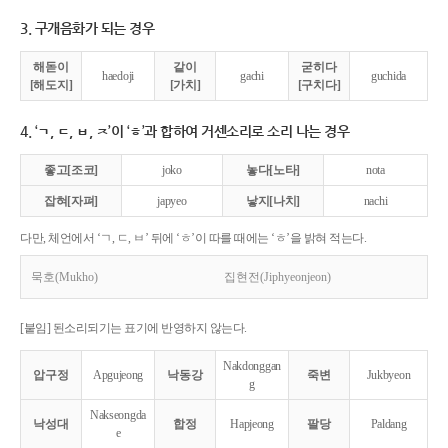
3. 구개음화가 되는 경우
해돋이
같이
굳히다
haedoji
gachi
guchida
[해도지]
[가치]
[구치다]
4. ‘ㄱ, ㄷ, ㅂ, ㅈ’이 ‘ㅎ’과 합하여 거센소리로 소리 나는 경우
좋고[조코]
joko
놓다[노타]
nota
잡혀[자펴]
japyeo
낳지[나치]
nachi
다만, 체언에서 ‘ㄱ, ㄷ, ㅂ’ 뒤에 ‘ㅎ’이 따를 때에는 ‘ㅎ’을 밝혀 적는다.
묵호(Mukho)
집현전(Jiphyeonjeon)
[붙임] 된소리되기는 표기에 반영하지 않는다.
Nakdonggan
압구정
Apgujeong
낙동강
죽변
Jukbyeon
g
Nakseongda
낙성대
합정
Hapjeong
팔당
Paldang
e