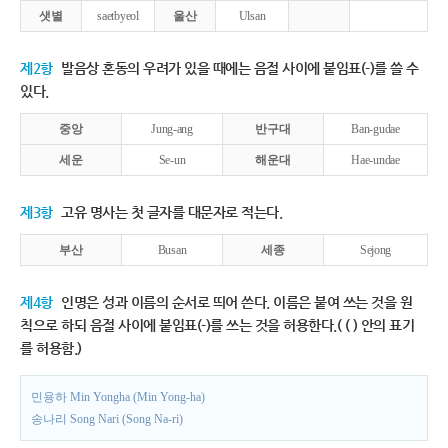
샛별
saetbyeol
울산
Ulsan
제2항
발음상 혼동의 우려가 있을 때에는 음절 사이에 붙임표(-)를 쓸 수
있다.
중앙
Jung-ang
반구대
Ban-gudae
세운
Se-un
해운대
Hae-undae
제3항
고유 명사는 첫 글자를 대문자로 적는다.
부산
Busan
세종
Sejong
제4항
인명은 성과 이름의 순서로 띄어 쓴다. 이름은 붙여 쓰는 것을 원
칙으로 하되 음절 사이에 붙임표(-)를 쓰는 것을 허용한다.( ( ) 안의 표기
를 허용함.)
민용하 Min Yongha (Min Yong-ha)
송나리 Song Nari (Song Na-ri)