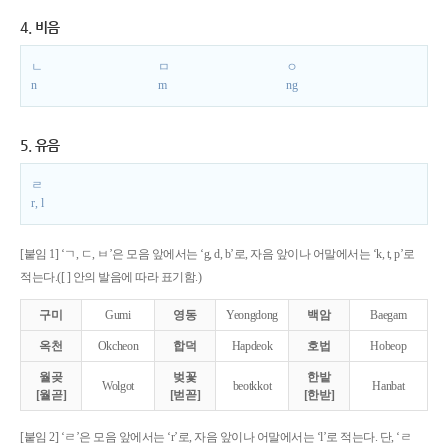
4. 비음
ㄴ
ㅁ
ㅇ
n
m
ng
5. 유음
ㄹ
r, l
[붙임 1] ‘ㄱ, ㄷ, ㅂ’은 모음 앞에서는 ‘g, d, b’로, 자음 앞이나 어말에서는 ‘k, t, p’로
적는다.([ ] 안의 발음에 따라 표기함.)
구미
Gumi
영동
Yeongdong
백암
Baegam
옥천
Okcheon
합덕
Hapdeok
호법
Hobeop
월곶
벚꽃
한밭
Wolgot
beotkkot
Hanbat
[월곧]
[벋꼳]
[한받]
[붙임 2] ‘ㄹ’은 모음 앞에서는 ‘r’로, 자음 앞이나 어말에서는 ‘l’로 적는다. 단, ‘ㄹ