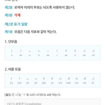
제2항
로마자 이외의 부호는 되도록 사용하지 않는다.
제3항
삭제
제2장 표기 일람
제1항
모음은 다음 각호와 같이 적는다.
1. 단모음
ㅏ
ㅓ
ㅗ
ㅜ
ㅡ
ㅣ
ㅐ
ㅔ
ㅚ
ㅟ
a
eo
o
u
eu
i
ae
e
oe
wi
2. 이중 모음
ㅑ
ㅕ
ㅛ
ㅠ
ㅒ
ㅖ
ㅘ
ㅙ
ㅝ
ㅞ
ㅢ
ya
yeo
yo
yu
yae
ye
wa
wae
wo
we
ui
[붙임 1] ‘ㅢ’는 ‘ㅣ’로 소리 나더라도 ui로 적는다.
(보기) 광희문 Gwanghuimun