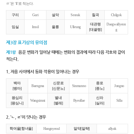
ㄹ’은 ‘ll’로 적는다.
구리
Guri
설악
Seorak
칠곡
Chilgok
대관령
Daegwallyeon
임실
Imsil
울릉
Ulleung
[대괄령]
g
제3장 표기상의 유의점
제1항
음운 변화가 일어날 때에는 변화의 결과에 따라 다음 각호와 같이
적는다.
1. 자음 사이에서 동화 작용이 일어나는 경우
백마
신문로
종로
Baengma
Sinmunno
Jongno
[뱅마]
[신문노]
[종노]
왕십리
별내
신라
Wangsimni
Byeollae
Silla
[왕심니]
[별래]
[실라]
2. ‘ㄴ, ㄹ’이 덧나는 경우
학여울[항녀울]
Hangnyeoul
알약[알략]
allyak