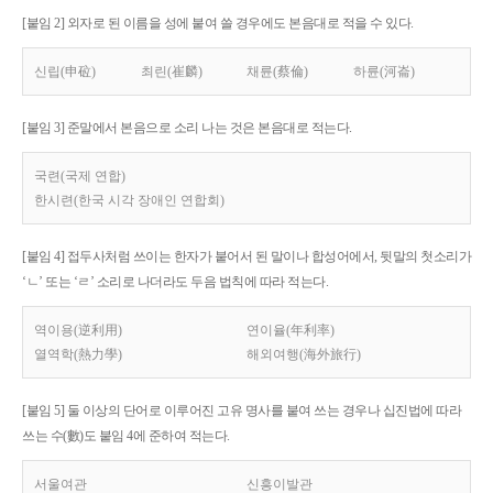
[붙임 2] 외자로 된 이름을 성에 붙여 쓸 경우에도 본음대로 적을 수 있다.
신립(申砬)
최린(崔麟)
채륜(蔡倫)
하륜(河崙)
[붙임 3] 준말에서 본음으로 소리 나는 것은 본음대로 적는다.
국련(국제 연합)
한시련(한국 시각 장애인 연합회)
[붙임 4] 접두사처럼 쓰이는 한자가 붙어서 된 말이나 합성어에서, 뒷말의 첫소리가
‘ㄴ’ 또는 ‘ㄹ’ 소리로 나더라도 두음 법칙에 따라 적는다.
역이용(逆利用)
연이율(年利率)
열역학(熱力學)
해외여행(海外旅行)
[붙임 5] 둘 이상의 단어로 이루어진 고유 명사를 붙여 쓰는 경우나 십진법에 따라
쓰는 수(數)도 붙임 4에 준하여 적는다.
서울여관
신흥이발관