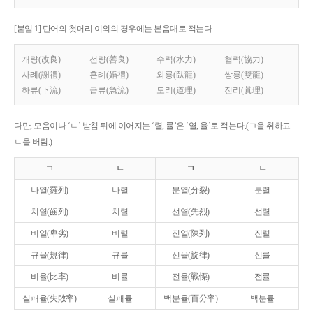
[붙임 1] 단어의 첫머리 이외의 경우에는 본음대로 적는다.
개량(改良)
선량(善良)
수력(水力)
협력(協力)
사례(謝禮)
혼례(婚禮)
와룡(臥龍)
쌍룡(雙龍)
하류(下流)
급류(急流)
도리(道理)
진리(眞理)
다만, 모음이나 ‘ㄴ’ 받침 뒤에 이어지는 ‘렬, 률’은 ‘열, 율’로 적는다.(ㄱ을 취하고
ㄴ을 버림.)
ㄱ
ㄴ
ㄱ
ㄴ
나열(羅列)
나렬
분열(分裂)
분렬
치열(齒列)
치렬
선열(先烈)
선렬
비열(卑劣)
비렬
진열(陳列)
진렬
규율(規律)
규률
선율(旋律)
선률
비율(比率)
비률
전율(戰慄)
전률
실패율(失敗率)
실패률
백분율(百分率)
백분률