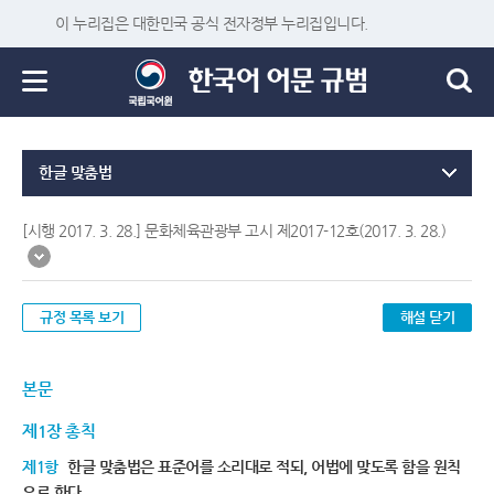
이 누리집은 대한민국 공식 전자정부 누리집입니다.
한글 맞춤법
[시행 2017. 3. 28.] 문화체육관광부 고시 제2017-12호(2017. 3. 28.)
규정 목록 보기
해설 닫기
본문
제1장 총칙
제1항
한글 맞춤법은 표준어를 소리대로 적되, 어법에 맞도록 함을 원칙
으로 한다.