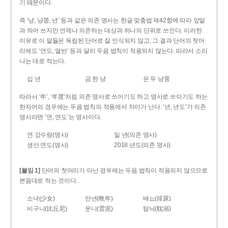
기 때문이다.
즉 ‘냥, 냥쭝, 년’ 등과 같은 의존 명사는 한글 맞춤법 제42항에 따라 앞말
과 띄어 쓰지만 언제나 의존하는 대상과 하나의 단위로 쓰인다. 이러한
이유로 이 말들은 독립된 단어로 잘 인식되지 않고, 그 결과 단어의 첫머
리에도 ‘연도, 열반’ 등과 달리 두음 법칙이 적용되지 않는다. 따라서 소리
나는 대로 적는다.
십 년
금 한 냥
은 두 냥쭝
따라서 ‘年’, ‘年度’처럼 의존 명사로 쓰이기도 하고 명사로 쓰이기도 하는
한자어의 경우에는 두음 법칙의 적용에서 차이가 난다. ‘년, 년도’가 의존
명사라면 ‘연, 연도’는 명사이다.
연 강수량(명사)
일 년(의존 명사)
생산 연도(명사)
2018 년도(의존 명사)
[붙임 1]
단어의 첫머리가 아닌 경우에는 두음 법칙이 적용되지 않으므로
본음대로 적는 것이다.
소녀(少女)
만년(晩年)
배뇨(排尿)
비구니(比丘尼)
운니(雲泥)
탐닉(耽溺)