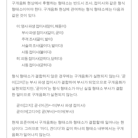
구개음화 현상에서 후행하는 형태소는 반드시 조사, 접미사와 같은 형식
형태소이어야 한다. 구개음화 현상에 관여하는 형식 형태소에는 다음과
같은 것이 있다.
이: 명사 파생 접미사(맏이, 해돋이)
부사 파생 접미사(같이, 굳이)
주격 조사(끝이, 밭이)
서술격 조사(끝이다, 밭이다)
사동 접미사(붙이다)
히: 피동 접미사(걷히다, 닫히다)
사동 접미사(굳히다)
형식 형태소가 결합하지 않은 경우에는 구개음화가 실현되지 않는다. ‘곧
이[고지]’는 부사 파생 접미사가 결합하여 부사가 되었으므로 구개음화가
실현되었지만, ‘곧이어’는 형식 형태소가 아닌 실질 형태소 부사가 결합
한 말이므로 구개음화가 실현되지 않는다.
곧이[고지]: 곧-­(어근)+­-이(부사 파생 접미사)
곧이어[고디어]: 곧(부사)+이어(부사)
현재 표준어에서 구개음화는 형태소와 형태소가 결합할 때 일어나는 현
상이다. 그러므로 ‘마디, 견디다’와 같이 하나의 형태소 내부에서는 구개
음화가 일어나지 않는다.