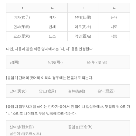
ㄱ
ㄴ
ㄱ
ㄴ
여자(女子)
녀자
유대(紐帶)
뉴대
연세(年歲)
년세
이토(泥土)
니토
요소(尿素)
뇨소
익명(匿名)
닉명
다만, 다음과 같은 의존 명사에서는 ‘냐, 녀’ 음을 인정한다.
냥(兩)
냥쭝(兩-)
년(年)(몇 년)
[붙임 1] 단어의 첫머리 이외의 경우에는 본음대로 적는다.
남녀(男女)
당뇨(糖尿)
결뉴(結紐)
은닉(隱匿)
[붙임 2] 접두사처럼 쓰이는 한자가 붙어서 된 말이나 합성어에서, 뒷말의 첫소리가
‘ㄴ’ 소리로 나더라도 두음 법칙에 따라 적는다.
신여성(新女性)
공염불(空念佛)
남존여비(男尊女卑)