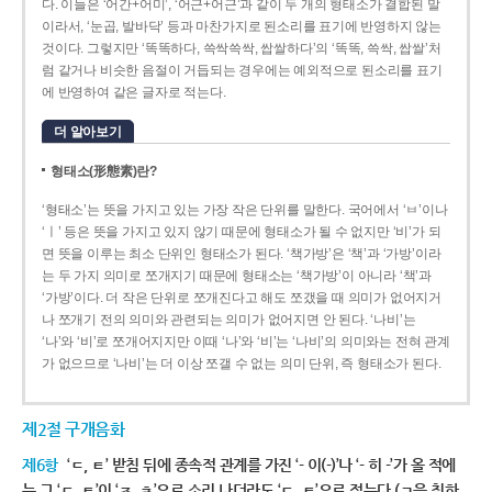
다. 이들은 ‘어간+어미’, ‘어근+어근’과 같이 두 개의 형태소가 결합된 말
이라서, ‘눈곱, 발바닥’ 등과 마찬가지로 된소리를 표기에 반영하지 않는
것이다. 그렇지만 ‘똑똑하다, 쓱싹쓱싹, 쌉쌀하다’의 ‘똑똑, 쓱싹, 쌉쌀’처
럼 같거나 비슷한 음절이 거듭되는 경우에는 예외적으로 된소리를 표기
에 반영하여 같은 글자로 적는다.
더 알아보기
형태소(形態素)란?
‘형태소’는 뜻을 가지고 있는 가장 작은 단위를 말한다. 국어에서 ‘ㅂ’이나
‘ㅣ’ 등은 뜻을 가지고 있지 않기 때문에 형태소가 될 수 없지만 ‘비’가 되
면 뜻을 이루는 최소 단위인 형태소가 된다. ‘책가방’은 ‘책’과 ‘가방’이라
는 두 가지 의미로 쪼개지기 때문에 형태소는 ‘책가방’이 아니라 ‘책’과
‘가방’이다. 더 작은 단위로 쪼개진다고 해도 쪼갰을 때 의미가 없어지거
나 쪼개기 전의 의미와 관련되는 의미가 없어지면 안 된다. ‘나비’는
‘나’와 ‘비’로 쪼개어지지만 이때 ‘나’와 ‘비’는 ‘나비’의 의미와는 전혀 관계
가 없으므로 ‘나비’는 더 이상 쪼갤 수 없는 의미 단위, 즉 형태소가 된다.
제2절 구개음화
제6항
‘ㄷ, ㅌ’ 받침 뒤에 종속적 관계를 가진 ‘- 이(-)’나 ‘- 히 -’가 올 적에
는 그 ‘ㄷ, ㅌ’이 ‘ㅈ, ㅊ’으로 소리 나더라도 ‘ㄷ, ㅌ’으로 적는다.(ㄱ을 취하