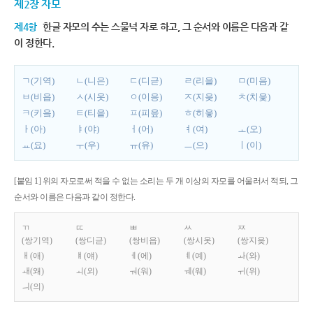
제2장 자모
제4항
한글 자모의 수는 스물넉 자로 하고, 그 순서와 이름은 다음과 같
이 정한다.
ㄱ(기역)
ㄴ(니은)
ㄷ(디귿)
ㄹ(리을)
ㅁ(미음)
ㅂ(비읍)
ㅅ(시옷)
ㅇ(이응)
ㅈ(지읒)
ㅊ(치읓)
ㅋ(키읔)
ㅌ(티읕)
ㅍ(피읖)
ㅎ(히읗)
ㅏ(아)
ㅑ(야)
ㅓ(어)
ㅕ(여)
ㅗ(오)
ㅛ(요)
ㅜ(우)
ㅠ(유)
ㅡ(으)
ㅣ(이)
[붙임 1] 위의 자모로써 적을 수 없는 소리는 두 개 이상의 자모를 어울러서 적되, 그
순서와 이름은 다음과 같이 정한다.
ㄲ
ㄸ
ㅃ
ㅆ
ㅉ
(쌍기역)
(쌍디귿)
(쌍비읍)
(쌍시옷)
(쌍지읒)
ㅐ(애)
ㅒ(얘)
ㅔ(에)
ㅖ(예)
ㅘ(와)
ㅙ(왜)
ㅚ(외)
ㅝ(워)
ㅞ(웨)
ㅟ(위)
ㅢ(의)