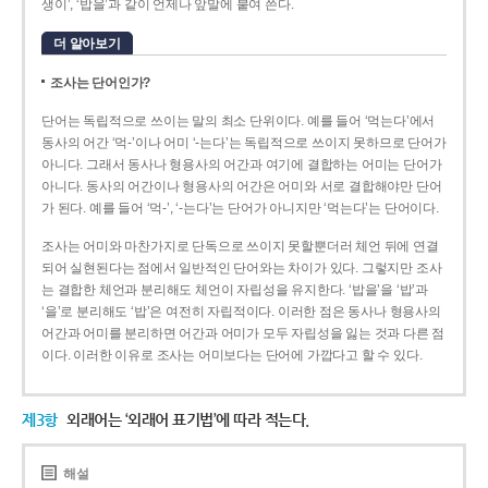
생이’, ‘밥을’과 같이 언제나 앞말에 붙여 쓴다.
더 알아보기
조사는 단어인가?
단어는 독립적으로 쓰이는 말의 최소 단위이다. 예를 들어 ‘먹는다’에서
동사의 어간 ‘먹-­’이나 어미 ‘­-는다’는 독립적으로 쓰이지 못하므로 단어가
아니다. 그래서 동사나 형용사의 어간과 여기에 결합하는 어미는 단어가
아니다. 동사의 어간이나 형용사의 어간은 어미와 서로 결합해야만 단어
가 된다. 예를 들어 ‘먹-’, ‘-는다’는 단어가 아니지만 ‘먹는다’는 단어이다.
조사는 어미와 마찬가지로 단독으로 쓰이지 못할뿐더러 체언 뒤에 연결
되어 실현된다는 점에서 일반적인 단어와는 차이가 있다. 그렇지만 조사
는 결합한 체언과 분리해도 체언이 자립성을 유지한다. ‘밥을’을 ‘밥’과
‘을’로 분리해도 ‘밥’은 여전히 자립적이다. 이러한 점은 동사나 형용사의
어간과 어미를 분리하면 어간과 어미가 모두 자립성을 잃는 것과 다른 점
이다. 이러한 이유로 조사는 어미보다는 단어에 가깝다고 할 수 있다.
제3항
외래어는 ‘외래어 표기법’에 따라 적는다.
해설