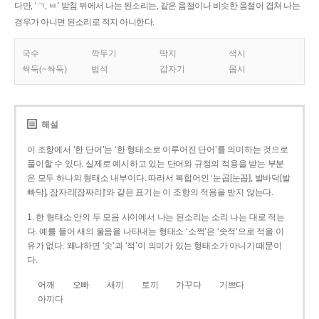
다만, ‘ㄱ, ㅂ’ 받침 뒤에서 나는 된소리는, 같은 음절이나 비슷한 음절이 겹쳐 나는
경우가 아니면 된소리로 적지 아니한다.
국수
깍두기
딱지
색시
싹둑(~싹둑)
법석
갑자기
몹시
해설
이 조항에서 ‘한 단어’는 ‘한 형태소로 이루어진 단어’를 의미하는 것으로
풀이할 수 있다. 실제로 예시하고 있는 단어와 규정의 적용을 받는 부분
은 모두 하나의 형태소 내부이다. 따라서 복합어인 ‘눈곱[눈꼽], 발바닥[발
빠닥], 잠자리[잠짜리]’와 같은 표기는 이 조항의 적용을 받지 않는다.
1. 한 형태소 안의 두 모음 사이에서 나는 된소리는 소리 나는 대로 적는
다. 예를 들어 새의 울음을 나타내는 형태소 ‘소쩍’은 ‘솟적’으로 적을 이
유가 없다. 왜냐하면 ‘솟’과 ‘적’이 의미가 있는 형태소가 아니기 때문이
다.
어깨
오빠
새끼
토끼
가꾸다
기쁘다
아끼다