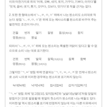
이와 마찬가지로 위의 ‘어깨, 오빠, 새끼, 토끼, 가꾸다, 기쁘다, 아끼다’를
‘엇개, 옵바, 샛기, 톳기, 갓구다, 깃브다, 앗기다’로 적을 근거는 없다.
2. 또한 한 형태소에서 ‘ㄴ, ㄹ, ㅁ, ㅇ’ 뒤에서 나는 된소리도 소리대로 적
는다. 받침 ‘ㄴ, ㄹ, ㅁ, ㅇ’은 뒤에 오는 예사소리를 된소리로 바꾸어 주는
필연적인 조건이 아니다.
건들
번개
딸기
절벙
듬성
함지
(하다)
껑둥
뭉실
(하다)
따라서 ‘ㄴ, ㄹ, ㅁ, ㅇ’ 뒤에 오는 된소리는 특별한 까닭이 있다고 할 수 없
으므로 소리 나는 대로 표기한다.
건뜻
번쩍
딸꾹
절뚝
듬뿍
함빡
(거리다)
껑뚱
뭉뚱
(하다)
(그리다)
그렇지만 ‘ㄱ, ㅂ’ 받침 뒤에 연결되는 ‘ㄱ, ㄷ, ㅂ, ㅅ, ㅈ’은 언제나 된소리
로 소리 나므로 이러한 경우에는 된소리로 표기하지 않는다.
늑대[늑때]
낙지[낙찌]
접시[접씨]
갑자기[갑짜기]
‘ㄱ, ㅂ’ 받침 외에 ‘믿고[믿꼬], 잊지[읻찌]’와 ‘낯설다[낟썰다]’처럼 앞말의
받침이 [ㄷ]으로 발음될 때 뒷말의 첫소리가 된소리로 나는 예들도 있다.
이러한 말 역시 된소리를 표기에 반영하지 않는데 이는 다른 이유에서이