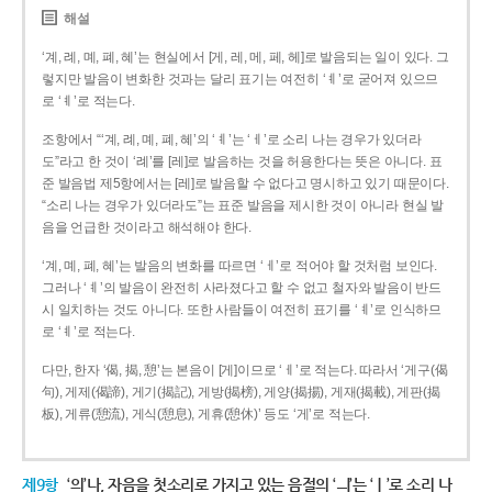
해설
‘계, 례, 몌, 폐, 혜’는 현실에서 [게, 레, 메, 페, 헤]로 발음되는 일이 있다. 그
렇지만 발음이 변화한 것과는 달리 표기는 여전히 ‘ㅖ’로 굳어져 있으므
로 ‘ㅖ’로 적는다.
조항에서 “‘계, 례, 몌, 폐, 혜’의 ‘ㅖ’는 ‘ㅔ’로 소리 나는 경우가 있더라
도”라고 한 것이 ‘례’를 [레]로 발음하는 것을 허용한다는 뜻은 아니다. 표
준 발음법 제5항에서는 [레]로 발음할 수 없다고 명시하고 있기 때문이다.
“소리 나는 경우가 있더라도”는 표준 발음을 제시한 것이 아니라 현실 발
음을 언급한 것이라고 해석해야 한다.
‘계, 몌, 폐, 혜’는 발음의 변화를 따르면 ‘ㅔ’로 적어야 할 것처럼 보인다.
그러나 ‘ㅖ’의 발음이 완전히 사라졌다고 할 수 없고 철자와 발음이 반드
시 일치하는 것도 아니다. 또한 사람들이 여전히 표기를 ‘ㅖ’로 인식하므
로 ‘ㅖ’로 적는다.
다만, 한자 ‘偈, 揭, 憩’는 본음이 [게]이므로 ‘ㅔ’로 적는다. 따라서 ‘게구(偈
句), 게제(偈諦), 게기(揭記), 게방(揭榜), 게양(揭揚), 게재(揭載), 게판(揭
板), 게류(憩流), 게식(憩息), 게휴(憩休)’ 등도 ‘게’로 적는다.
제9항
‘의’나, 자음을 첫소리로 가지고 있는 음절의 ‘ㅢ’는 ‘ㅣ’로 소리 나