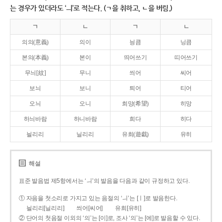
는 경우가 있더라도 ‘ㅢ’로 적는다. (ㄱ을 취하고, ㄴ을 버림.)
ㄱ
ㄴ
ㄱ
ㄴ
의의(意義)
의이
닁큼
닝큼
본의(本義)
본이
띄어쓰기
띠어쓰기
무늬[紋]
무니
씌어
씨어
보늬
보니
틔어
티어
오늬
오니
희망(希望)
히망
하늬바람
하니바람
희다
히다
늴리리
닐리리
유희(遊戱)
유히
해설
표준 발음법 제5항에서는 ‘ㅢ’의 발음을 다음과 같이 규정하고 있다.
① 자음을 첫소리로 가지고 있는 음절의 ‘ㅢ’는 [ㅣ]로 발음한다.
늴리리[닐리리]
씌어[씨어]
유희[유히]
② 단어의 첫음절 이외의 ‘의’는 [이]로, 조사 ‘의’는 [에]로 발음할 수 있다.