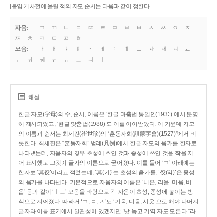
[붙임 2] 사전에 올릴 적의 자모 순서는 다음과 같이 정한다.
자음:
ㄱ
ㄲ
ㄴ
ㄷ
ㄸ
ㄹ
ㅁ
ㅂ
ㅃ
ㅅ
ㅆ
ㅇ
ㅈ
ㅉ
ㅊ
ㅋ
ㅌ
ㅍ
ㅎ
모음:
ㅏ
ㅐ
ㅑ
ㅒ
ㅓ
ㅔ
ㅕ
ㅖ
ㅗ
ㅘ
ㅙ
ㅚ
ㅛ
ㅜ
ㅝ
ㅞ
ㅟ
ㅠ
ㅡ
ㅢ
ㅣ
해설
한글 자모(字母)의 수, 순서, 이름은 ‘한글 마춤법 통일안(1933)’에서 분명
히 제시되었고, ‘한글 맞춤법(1988)’도 이를 이어받았다. 이 가운데 자모
의 이름과 순서는 최세진(崔世珍)의 “훈몽자회(訓蒙字會)(1527)”에서 비
롯한다. 최세진은 “훈몽자회” 범례(凡例)에서 한글 자모의 음가를 한자로
나타냈는데, 자음자의 경우 초성에 쓰인 것과 종성에 쓰인 것을 짝을 지
어 표시했고 그것이 글자의 이름으로 굳어졌다. 예를 들어 ‘ㄱ’ 아래에는
한자로 ‘其役’이라고 적었는데, ‘其(기)’는 초성의 음가를, ‘役(역)’은 종성
의 음가를 나타낸다. 기본적으로 자음자의 이름은 ‘니은, 리을, 미음, 비
읍’ 등과 같이 ‘ㅣㅡ’ 모음을 바탕으로 각 자음이 초성, 종성에 놓이는 방
식으로 지어졌다. 따라서 ‘ㄱ, ㄷ, ㅅ’도 ‘기윽, 디읃, 시읏’으로 해야 나머지
글자와 이름 표기에서 일관성이 있겠지만 “낫 놓고 기역 자도 모른다.”라