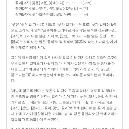
……………
꽃이[꼬치], 꽃을[꼬츨], 꽃에[꼬체]
[꼬ㅊ]
…
꽃만[꼰만], 꽃나무[꼰나무], 꽃놀이[꼰노리]
[꼰]
………
꽃과[꼳꽈], 꽃다발[꼳따발], 꽃밭[꼳빧]
[꼳]
‘꽃’은 ‘꽃이’일 때는 [꼬ㅊ]으로, ‘꽃만’일 때는 [꼰]으로, ‘꽃과’일 때는 [꼳]
으로 소리 난다. 만약 ‘표준어를 소리대로 적는다’는 원칙만 적용한다면,
[꼬치]로 소리 나는 말은 ‘꼬치’로, [꼰만]으로 소리 나는 말은 ‘꼰만’으로,
[꼳꽈]로 소리 나는 말은 ‘꼳꽈’로 적게 되어 ‘꽃[花]’이라는 하나의 말이 여
러 형태로 적히게 된다.
그런데 이처럼 의미가 같은 하나의 말을 여러 가지 형태로 적으면 그것이
무슨 말인지 알아보기가 쉽지 않다. 의미가 같은 하나의 말은 형태를 하
나로 고정하여 일관되게 적어야 의미를 파악하기가 쉽다. 즉 ‘꽃, 꼰,
꼳’보다는 ‘꽃’ 하나로 일관되게 적는 것이 의미를 파악하는 데 효과적이
다.
‘어법에 맞도록 한다’는 것은 이와 같이 뜻을 파악하기 쉽도록 각 형태소
의 본모양을 밝혀 적는다는 말이다. 이에 따라 ‘꽃’은 [꼬ㅊ], [꼰], [꼳]의 세
가지로 소리 나는 형태소이지만 그 본모양에 따라 ‘꽃’ 한 가지로 적고,
[꼬치], [꼰만], [꼳꽈]도 ‘꽃이, 꽃만, 꽃과’로 적게 된다. 이는 ‘꽃’과 같은 명
사 뒤에 조사가 결합할 때뿐 아니라 ‘늙-’과 같은 용언의 어간 뒤에 어미가
결합할 때도 동일하게 적용된다.