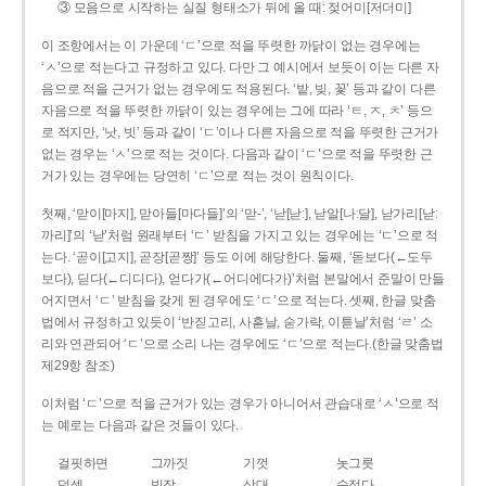
③ 모음으로 시작하는 실질 형태소가 뒤에 올 때: 젖어미[저더미]
이 조항에서는 이 가운데 ‘ㄷ’으로 적을 뚜렷한 까닭이 없는 경우에는
‘ㅅ’으로 적는다고 규정하고 있다. 다만 그 예시에서 보듯이 이는 다른 자
음으로 적을 근거가 없는 경우에도 적용된다. ‘밭, 빚, 꽃’ 등과 같이 다른
자음으로 적을 뚜렷한 까닭이 있는 경우에는 그에 따라 ‘ㅌ, ㅈ, ㅊ’ 등으
로 적지만, ‘낫, 빗’ 등과 같이 ‘ㄷ’이나 다른 자음으로 적을 뚜렷한 근거가
없는 경우는 ‘ㅅ’으로 적는 것이다. 다음과 같이 ‘ㄷ’으로 적을 뚜렷한 근
거가 있는 경우에는 당연히 ‘ㄷ’으로 적는 것이 원칙이다.
첫째, ‘맏이[마지], 맏아들[마다들]’의 ‘맏-’, ‘낟[낟ː], 낟알[나ː달], 낟가리[낟ː
까리]’의 ‘낟’처럼 원래부터 ‘ㄷ’ 받침을 가지고 있는 경우에는 ‘ㄷ’으로 적
는다. ‘곧이[고지], 곧장[곧짱]’ 등도 이에 해당한다. 둘째, ‘돋보다(←도두
보다), 딛다(←디디다), 얻다가(←어디에다가)’처럼 본말에서 준말이 만들
어지면서 ‘ㄷ’ 받침을 갖게 된 경우에도 ‘ㄷ’으로 적는다. 셋째, 한글 맞춤
법에서 규정하고 있듯이 ‘반짇고리, 사흗날, 숟가락, 이튿날’처럼 ‘ㄹ’ 소
리와 연관되어 ‘ㄷ’으로 소리 나는 경우에도 ‘ㄷ’으로 적는다.(한글 맞춤법
제29항 참조)
이처럼 ‘ㄷ’으로 적을 근거가 있는 경우가 아니어서 관습대로 ‘ㅅ’으로 적
는 예로는 다음과 같은 것들이 있다.
걸핏하면
그까짓
기껏
놋그릇
덧셈
빗장
삿대
숫접다