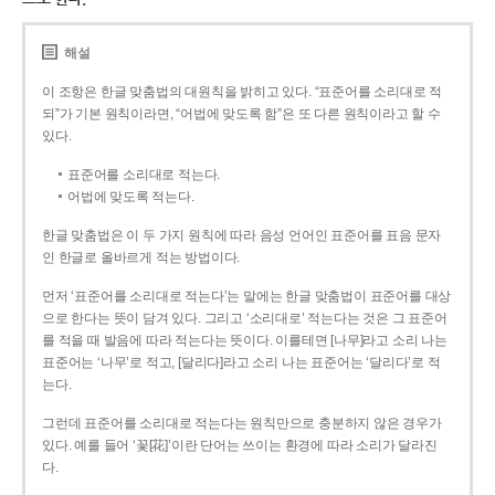
해설
이 조항은 한글 맞춤법의 대원칙을 밝히고 있다. “표준어를 소리대로 적
되”가 기본 원칙이라면, “어법에 맞도록 함”은 또 다른 원칙이라고 할 수
있다.
표준어를 소리대로 적는다.
어법에 맞도록 적는다.
한글 맞춤법은 이 두 가지 원칙에 따라 음성 언어인 표준어를 표음 문자
인 한글로 올바르게 적는 방법이다.
먼저 ‘표준어를 소리대로 적는다’는 말에는 한글 맞춤법이 표준어를 대상
으로 한다는 뜻이 담겨 있다. 그리고 ‘소리대로’ 적는다는 것은 그 표준어
를 적을 때 발음에 따라 적는다는 뜻이다. 이를테면 [나무]라고 소리 나는
표준어는 ‘나무’로 적고, [달리다]라고 소리 나는 표준어는 ‘달리다’로 적
는다.
그런데 표준어를 소리대로 적는다는 원칙만으로 충분하지 않은 경우가
있다. 예를 들어 ‘꽃[花]’이란 단어는 쓰이는 환경에 따라 소리가 달라진
다.