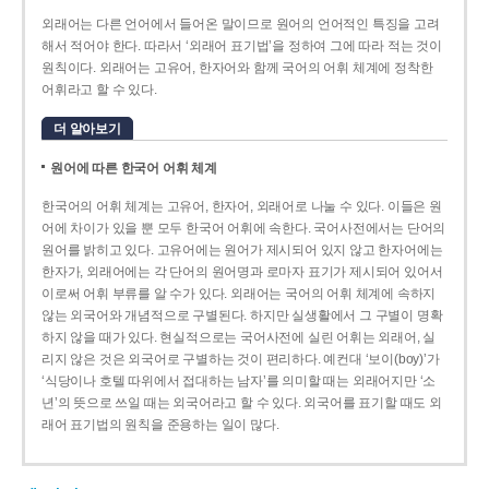
외래어는 다른 언어에서 들어온 말이므로 원어의 언어적인 특징을 고려
해서 적어야 한다. 따라서 ‘외래어 표기법’을 정하여 그에 따라 적는 것이
원칙이다. 외래어는 고유어, 한자어와 함께 국어의 어휘 체계에 정착한
어휘라고 할 수 있다.
더 알아보기
원어에 따른 한국어 어휘 체계
한국어의 어휘 체계는 고유어, 한자어, 외래어로 나눌 수 있다. 이들은 원
어에 차이가 있을 뿐 모두 한국어 어휘에 속한다. 국어사전에서는 단어의
원어를 밝히고 있다. 고유어에는 원어가 제시되어 있지 않고 한자어에는
한자가, 외래어에는 각 단어의 원어명과 로마자 표기가 제시되어 있어서
이로써 어휘 부류를 알 수가 있다. 외래어는 국어의 어휘 체계에 속하지
않는 외국어와 개념적으로 구별된다. 하지만 실생활에서 그 구별이 명확
하지 않을 때가 있다. 현실적으로는 국어사전에 실린 어휘는 외래어, 실
리지 않은 것은 외국어로 구별하는 것이 편리하다. 예컨대 ‘보이(boy)’가
‘식당이나 호텔 따위에서 접대하는 남자’를 의미할 때는 외래어지만 ‘소
년’의 뜻으로 쓰일 때는 외국어라고 할 수 있다. 외국어를 표기할 때도 외
래어 표기법의 원칙을 준용하는 일이 많다.