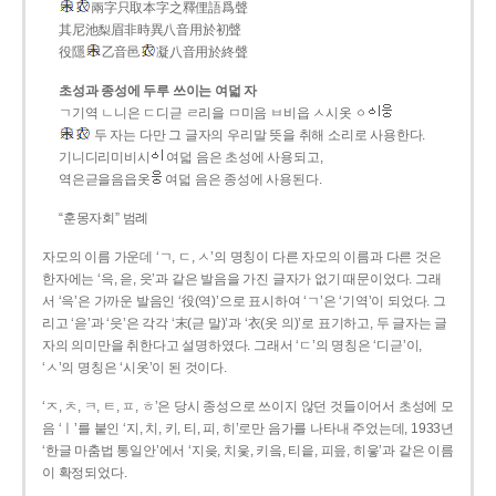
兩字只取本字之釋俚語爲聲
其尼池梨眉非時異八音用於初聲
役隱
乙音邑
凝八音用於終聲
초성과 종성에 두루 쓰이는 여덟 자
ㄱ기역 ㄴ니은 ㄷ디귿 ㄹ리을 ㅁ미음 ㅂ비읍 ㅅ시옷 ㆁ
두 자는 다만 그 글자의 우리말 뜻을 취해 소리로 사용한다.
기니디리미비시
여덟 음은 초성에 사용되고,
역은귿을음읍옷
여덟 음은 종성에 사용된다.
“훈몽자회” 범례
자모의 이름 가운데 ‘ㄱ, ㄷ, ㅅ’의 명칭이 다른 자모의 이름과 다른 것은
한자에는 ‘윽, 읃, 읏’과 같은 발음을 가진 글자가 없기 때문이었다. 그래
서 ‘윽’은 가까운 발음인 ‘役(역)’으로 표시하여 ‘ㄱ’은 ‘기역’이 되었다. 그
리고 ‘읃’과 ‘읏’은 각각 ‘末(귿 말)’과 ‘衣(옷 의)’로 표기하고, 두 글자는 글
자의 의미만을 취한다고 설명하였다. 그래서 ‘ㄷ’의 명칭은 ‘디귿’이,
‘ㅅ’의 명칭은 ‘시옷’이 된 것이다.
‘ㅈ, ㅊ, ㅋ, ㅌ, ㅍ, ㅎ’은 당시 종성으로 쓰이지 않던 것들이어서 초성에 모
음 ‘ㅣ’를 붙인 ‘지, 치, 키, 티, 피, 히’로만 음가를 나타내 주었는데, 1933년
‘한글 마춤법 통일안’에서 ‘지읒, 치읓, 키읔, 티읕, 피읖, 히읗’과 같은 이름
이 확정되었다.