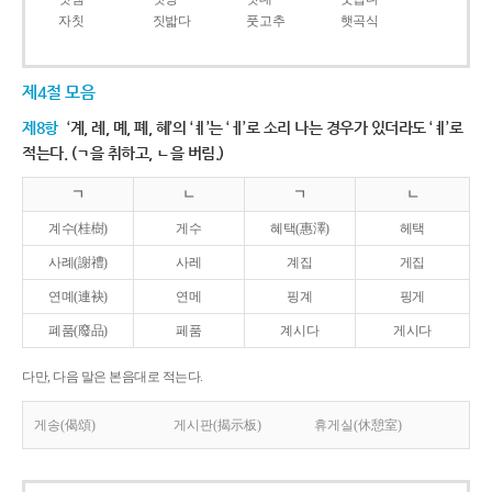
자칫
짓밟다
풋고추
햇곡식
제4절 모음
제8항
‘계, 례, 몌, 폐, 혜’의 ‘ㅖ’는 ‘ㅔ’로 소리 나는 경우가 있더라도 ‘ㅖ’로
적는다. (ㄱ을 취하고, ㄴ을 버림.)
ㄱ
ㄴ
ㄱ
ㄴ
계수(桂樹)
게수
혜택(惠澤)
헤택
사례(謝禮)
사레
계집
게집
연몌(連袂)
연메
핑계
핑게
폐품(廢品)
페품
계시다
게시다
다만, 다음 말은 본음대로 적는다.
게송(偈頌)
게시판(揭示板)
휴게실(休憩室)