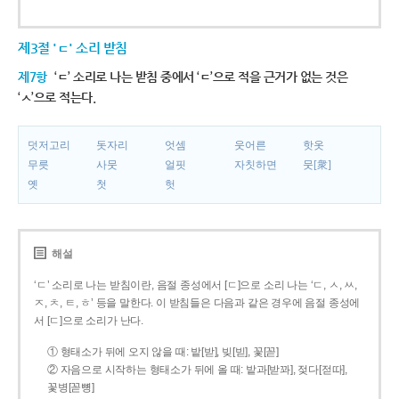
제3절 'ㄷ' 소리 받침
제7항
‘ㄷ’ 소리로 나는 받침 중에서 ‘ㄷ’으로 적을 근거가 없는 것은
‘ㅅ’으로 적는다.
덧저고리
돗자리
엇셈
웃어른
핫옷
무릇
사뭇
얼핏
자칫하면
뭇[衆]
옛
첫
헛
해설
‘ㄷ’ 소리로 나는 받침이란, 음절 종성에서 [ㄷ]으로 소리 나는 ‘ㄷ, ㅅ, ㅆ,
ㅈ, ㅊ, ㅌ, ㅎ’ 등을 말한다. 이 받침들은 다음과 같은 경우에 음절 종성에
서 [ㄷ]으로 소리가 난다.
① 형태소가 뒤에 오지 않을 때: 밭[받], 빚[빋], 꽃[꼳]
② 자음으로 시작하는 형태소가 뒤에 올 때: 밭과[받꽈], 젖다[젇따],
꽃병[꼳뼝]