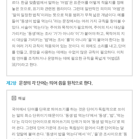
르다. 한글 맞춤법에서 말하는 ‘어법’은 표준어를 어떻게 적을지를 정해
놓은 것으로, 표기와 관련된 원리이다. 그런데 일반적인 의미의 ‘어법’은
‘말의 일정한 법칙’이라는 뜻으로 적용 범위가 무척 넓은 개념이다. 예를
들어 “동생이 밥을 먹는다.”라는 문장에서는 여러 가지 규칙을 찾아볼 수
있다. 서술어 ‘먹는다’는 주어와 목적어가 필요하며, 주어의 지시 대상을
가리키는 ‘동생’에는 조사 ‘가’가 아니라 ‘이’가 붙어야 하고, 목적어의 지
시 대상을 가리키는 ‘밥’에는 조사 ‘를’이 아니라 ‘을’이 붙어야 한다는 등
의 여러 가지 규칙이 적용되어 있는 것이다. 이 외에도 소리를 내고, 단어
를 만들고, 문장을 사용하는 데에는 수없이 많은 규칙이 필요하다. 이처
럼 언어를 조직하거나 운영하는 데에 필요한 규칙을 폭넓게 ‘어법(語
法)’이라고 한다.
제2항
문장의 각 단어는 띄어 씀을 원칙으로 한다.
해설
국어에서 단어를 단위로 띄어쓰기를 하는 것은 단어가 독립적으로 쓰이
는 말의 최소 단위이기 때문이다. ‘동생 밥 먹는다’에서 ‘동생’, ‘밥’, ‘먹는
다’는 각각이 단어이므로 띄어쓰기의 단위가 되어 ‘동생 밥 먹는다’로 띄
어 쓴다. 그런데 단어 가운데 조사는 독립성이 없어서 다른 단어와는 달
리 앞말에 붙여 쓴다. ‘동생이 밥을 먹는다’에서 ‘이’, ‘을’은 조사이므로 ‘동