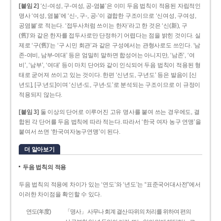
[붙임 2]
‘신-여성, 구-여성, 공-염불’은 이미 두음 법칙이 적용된 자립적인
명사 ‘여성, 염불’에 ‘신-, 구-, 공-’이 결합한 구조이므로 ‘신여성, 구여성,
공염불’로 적는다. ‘접두사처럼 쓰이는 한자’라고 한 것은 ‘신(新), 구
(舊)’와 같은 한자를 접두사로만 단정하기 어렵다는 점을 밝힌 것이다. 실
제로 ‘구(舊)’는 ‘구 시민 회관’과 같은 구성에서는 관형사로도 쓰인다. ‘남
존­-여비, 남부-­여대’ 등은 엄밀히 말하면 합성어는 아니지만, ‘남존’, ‘여
비’, ‘남부’, ‘여대’ 등이 마치 단어와 같이 인식되어 두음 법칙이 적용된 형
태로 굳어져 쓰이고 있는 것이다. 한편 ‘신년도, 구년도’ 등은 발음이 [신
년도], [구ː년도]이며 ‘신년­-도, 구년-­도’로 분석되는 구조이므로 이 규정이
적용되지 않는다.
[붙임 3]
둘 이상의 단어로 이루어진 고유 명사를 붙여 쓰는 경우에도, 결
합된 각 단어를 두음 법칙에 따라 적는다. 따라서 ‘한국 여자 농구 연맹’을
붙여서 쓰면 ‘한국여자농구연맹’이 된다.
더 알아보기
두음 법칙의 적용
두음 법칙의 적용에 차이가 있는 ‘연도’와 ‘년도’는 “표준국어대사전”에서
이러한 차이점을 확인할 수 있다.
연도(年度)
「명사」 사무나 회계 결산 따위의 처리를 위하여 편의