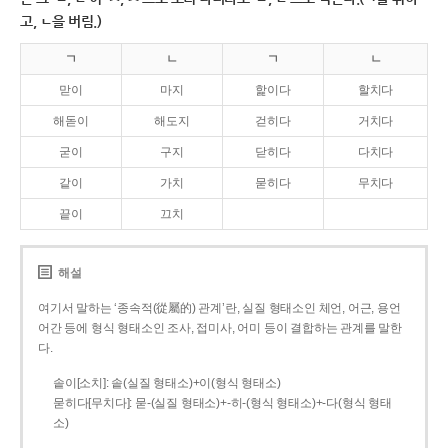
고, ㄴ을 버림.)
ㄱ
ㄴ
ㄱ
ㄴ
맏이
마지
핥이다
할치다
해돋이
해도지
걷히다
거치다
굳이
구지
닫히다
다치다
같이
가치
묻히다
무치다
끝이
끄치
해설
여기서 말하는 ‘종속적(從屬的) 관계’란, 실질 형태소인 체언, 어근, 용언
어간 등에 형식 형태소인 조사, 접미사, 어미 등이 결합하는 관계를 말한
다.
솥이[소치]: 솥(실질 형태소)+이(형식 형태소)
묻히다[무치다]: 묻­-(실질 형태소)+­-히­-(형식 형태소)+-다(형식 형태
소)