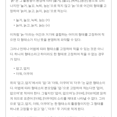
‘늙-’은 그 활용형이 환경에 따라 [늘거], [늘꼬], [늑찌], [능는] 등으로 소리
나지만 ‘늘거, 늘꼬, 늑찌, 능는’으로 적지 않고 ‘늙-’으로 어간의 형태를 고
정하여 ‘늙어, 늙고, 늙지, 늙는’으로 적는다.
늘거, 늘꼬, 늑찌, 능는 (×)
늙어, 늙고, 늙지, 늙는 (○)
이처럼 ‘늙-­’이라는 어간과 거기에 결합하는 어미의 형태를 고정하여 적
으면 각 형태소가 지닌 뜻을 분명하게 파악할 수 있다.
그러나 언제나 어법에 따라 형태소를 고정하여 적을 수 있는 것은 아니
다. 하나의 형태소라고 하더라도 한 형태로 고정하여 적을 수 없는 경우
가 있다.
덥고, 덥지
더워, 더우며
위의 ‘덥고, 덥지’에서의 ‘덥-­’과 ‘더워, 더우며’의 ‘더우-­’는 같은 형태소이
다. 어법에 따라 형태소의 본모양을 ‘덥-­’으로 고정하여 적는다면 ‘덥어,
덥으며’로 적어야 한다. 그렇지만 ‘덥어, 덥으며’는 [더버], [더브며]로 읽히
게 되므로 표준어 [더워], [더우며]의 소리를 제대로 나타낼 수 없다. 그러
므로 ‘덥고, 덥지, 더워, 더우며’는 한 형태소의 활용형이지만 그 형태를
하나로 고정할 수 없고 ‘덥-’, ‘더우-’ 두 가지로 적게 된다.