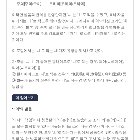
주의[주의/주이]
우리의[우리의/우리에]
이러한 발음의 변화를 반영한다면 ‘ㅢ’는 ‘ㅣ’로 적을 수 있고, 특히 자음
뒤에서는 ‘ㅣ’로 적도록 해야 할 것이다. 그러나 이미 익숙해진 표기인 ‘희
망, 주의’를 ‘히망, 주이’로 적는 것은 공감하기 어렵고 발음의 변화를 표
기에 모두 반영할 수도 없으므로 ‘ㅢ’가 ‘ㅣ’로 소리 나더라도 ‘ㅢ’로 적는
것이다.
이 조항에서는 ‘ㅢ’로 적는 세 가지 유형을 제시하고 있다.
① 모음 ‘ㅡ, ㅣ’가 줄어든 형태이므로 ‘ㅢ’로 적는 경우: 씌어(←쓰이어),
틔어(←트이어) 등
② 한자어이므로 ‘ㅢ’로 적는 경우: 의의(意義), 희망(希望), 유희(遊戱) 등
③ 발음과 표기의 전통에 따라 ‘ㅢ’로 적는 경우: 무늬, 하늬바람, 늴리리,
닁큼 등
더 알아보기
‘의’의 발음
‘의사의 책임’에서 첫음절의 ‘의’는 [의]로 발음하고 조사 ‘의’는 [의]나 [에]
로 모두 발음할 수 있다. 이들은 [이]로 소리 나는 경우가 아니라서 이 조
항과는 무관하지만, 모두 ‘의’로 적는다는 점에서 공통점이 있다. 즉 첫음
절의 ‘의’는 발음의 변화가 없으므로 ‘의’로 적고, 조사 ‘의’는 [에]로 발음할