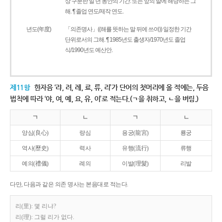
상 구분한 일 년 동안의 기간. 또는 앞의 말에 해당하는 그
해. ¶ 졸업 연도/제작 연도.
년도(年度)
「의존명사」((해를 뜻하는 말 뒤에 쓰여)) 일정한 기간
단위로서의 그해. ¶ 1985년도 출생자/1970년도 졸업
식/1990년도 예산안.
제11항
한자음 ‘랴, 려, 례, 료, 류, 리’가 단어의 첫머리에 올 적에는, 두음
법칙에 따라 ‘야, 여, 예, 요, 유, 이’로 적는다.(ㄱ을 취하고, ㄴ을 버림.)
ㄱ
ㄴ
ㄱ
ㄴ
양심(良心)
량심
용궁(龍宮)
룡궁
역사(歷史)
력사
유행(流行)
류행
예의(禮儀)
례의
이발(理髮)
리발
다만, 다음과 같은 의존 명사는 본음대로 적는다.
리(里): 몇 리냐?
리(理): 그럴 리가 없다.