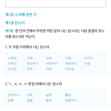
제3장 소리에 관한 것
제1절 된소리
제5항
한 단어 안에서 뚜렷한 까닭 없이 나는 된소리는 다음 음절의 첫소
리를 된소리로 적는다.
1. 두 모음 사이에서 나는 된소리
소쩍새
어깨
오빠
으뜸
아끼다
기쁘다
깨끗하다
어떠하다
해쓱하다
가끔
거꾸로
부썩
어찌
이따금
2. ‘ㄴ, ㄹ, ㅁ, ㅇ’ 받침 뒤에서 나는 된소리
산뜻하다
잔뜩
살짝
훨씬
담뿍
움찔
몽땅
엉뚱하다