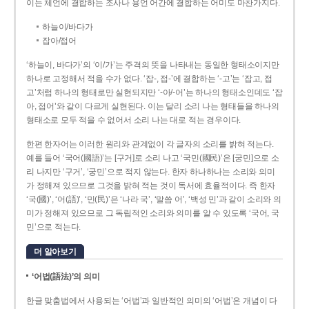
이는 체언에 결합하는 조사나 용언 어간에 결합하는 어미도 마찬가지다.
하늘이/바다가
잡아/접어
‘하늘이, 바다가’의 ‘이/가’는 주격의 뜻을 나타내는 동일한 형태소이지만
하나로 고정해서 적을 수가 없다. ‘잡-, 접-’에 결합하는 ‘-고’는 ‘잡고, 접
고’처럼 하나의 형태로만 실현되지만 ‘-아/-어’는 하나의 형태소인데도 ‘잡
아, 접어’와 같이 다르게 실현된다. 이는 달리 소리 나는 형태들을 하나의
형태소로 모두 적을 수 없어서 소리 나는 대로 적는 경우이다.
한편 한자어는 이러한 원리와 관계없이 각 글자의 소리를 밝혀 적는다.
예를 들어 ‘국어(國語)’는 [구거]로 소리 나고 ‘국민(國民)’은 [궁민]으로 소
리 나지만 ‘구거’, ‘궁민’으로 적지 않는다. 한자 하나하나는 소리와 의미
가 정해져 있으므로 그것을 밝혀 적는 것이 독서에 효율적이다. 즉 한자
‘국(國)’, ‘어(語)’, ‘민(民)’은 ‘나라 국’, ‘말씀 어’, ‘백성 민’과 같이 소리와 의
미가 정해져 있으므로 그 독립적인 소리와 의미를 알 수 있도록 ‘국어, 국
민’으로 적는다.
더 알아보기
‘어법(語法)’의 의미
한글 맞춤법에서 사용되는 ‘어법’과 일반적인 의미의 ‘어법’은 개념이 다