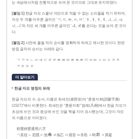
는 속담에서처럼 전통적으로 쓰여 온 것이므로 그대로 유지하였다.
[붙임 1]
한글 자모 스물넉 자만으로 적을 수 없는 소리들을 적기 위하여,
자모 두 개를 어우른 글자인 ‘ㄲ, ㄸ, ㅃ, ㅆ, ㅉ’, ‘ㅐ, ㅒ, ㅔ, ㅖ, ㅘ, ㅚ, ㅝ,
ㅟ, ㅢ’와 자모 세 개를 어우른 글자인 ‘ㅙ, ㅞ’를 쓴다는 것을 보여 준 것이
다.
[붙임 2]
사전에 올릴 적의 순서를 명확하게 하려고 제시한 것이다. 한편
받침 글자의 순서는 아래와 같다.
ㄱ ㄲ ㄳ ㄴ ㄵ ㄶ ㄷ ㄹ ㄺ ㄻ ㄼ ㄽ ㄾ ㄿ ㅀ ㅁ ㅂ ㅄ ㅅ ㅆ ㅇ ㅈ ㅊ
ㅋ ㅌ ㅍ ㅎ
더 알아보기
한글 자모 명칭의 유래
한글 자모의 수, 순서, 이름은 최세진(崔世珍)의 “훈몽자회(訓蒙字會)
(1527)”에서 비롯한다. 최세진은 “훈몽자회” 범례(凡例)에서 한글 자모가
초성에 쓰인 것과 종성에 쓰인 것을 짝을 지어 표시했는데, 그것이 자모
의 이름으로 이어졌다.
初聲終聲通用八字
ㄱ其役 ㄴ尼隱 ㄷ池
ㄹ梨乙 ㅁ眉音 ㅂ非邑 ㅅ時
ㆁ異凝