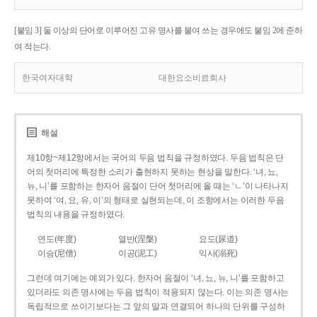
[붙임 3] 둘 이상의 단어로 이루어진 고유 명사를 붙여 쓰는 경우에도 붙임 2에 준하
여 적는다.
한국여자대학
대한요소비료회사
해설
제10항~제12항에서는 국어의 두음 법칙을 규정하였다. 두음 법칙은 단
어의 첫머리에 특정한 소리가 출현하지 못하는 현상을 말한다. ‘녀, 뇨,
뉴, 니’를 포함하는 한자어 음절이 단어 첫머리에 올 때는 ‘ㄴ’이 나타나지
못하여 ‘여, 요, 유, 이’의 형태로 실현되는데, 이 조항에서는 이러한 두음
법칙의 내용을 규정하였다.
연도(年度)
열반(涅槃)
요도(尿道)
이승(尼僧)
이공(泥工)
익사(溺死)
그런데 여기에는 예외가 있다. 한자어 음절이 ‘녀, 뇨, 뉴, 니’를 포함하고
있더라도 의존 명사에는 두음 법칙이 적용되지 않는다. 이는 의존 명사는
독립적으로 쓰이기보다는 그 앞의 말과 연결되어 하나의 단위를 구성하