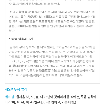
수 있지만 [의]가 원칙이므로 ‘의’로 적는다.
‘한글 마춤법 통일안(1933)’에서는 ‘긔챠, 일긔’와 같이 언어 현실에서 멀
어진 표기를 ‘기차(汽車), 일기(日氣)’로 적을 것을 규정하였다. 그러나 ‘희
망, 주의’는 [의]로 발음되므로 표기도 ‘ㅢ’로 한다고 규정하였다. ‘한글 맞
춤법(1988)’에서는 발음의 변화는 인정하면서 표기는 기존대로 유지하
였다.
‘늬’의 발음과 표기
‘늴리리, 무늬’ 등의 ‘늬’를 ‘니’로 읽지만 표기는 ‘늬’로 하는 것을 ‘ㄴ’의 음
가와 관련하여 설명하기도 한다. ‘무늬’의 ‘ㄴ’은 ‘어머니’의 ‘ㄴ’과 음가가
다르므로 이를 고려하여 ‘늬’로 적는다는 견해이다. 이에 따르면 ‘ㄴ’은
‘ㅣ(ㅑ, ㅕ, ㅛ, ㅠ)’와 결합하면 ‘어머니, 읽으니까’에서의 [니]처럼 경구개
음(硬口蓋音) [ɲ]으로 발음되지만, ‘늴리리, 무늬’ 등의 ‘늬’에서는 구개음
화하지 않은 ‘ㄴ’, 곧 치경음(齒莖音) [n]으로 발음된다. 이를 고려하여 ‘늴
리리, 무늬’ 등에서는 전통적인 표기대로 ‘늬’로 적는다고 본다.
제5절 두음 법칙
제10항
한자음 ‘녀, 뇨, 뉴, 니’가 단어 첫머리에 올 적에는, 두음 법칙에
따라 ‘여, 요, 유, 이’로 적는다. (ㄱ을 취하고, ㄴ을 버림.)