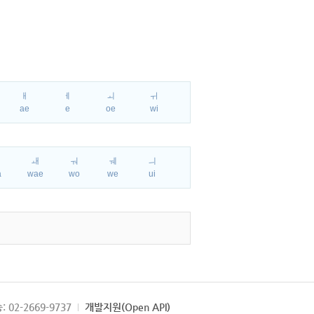
ㅐ
ㅔ
ㅚ
ㅟ
ae
e
oe
wi
ㅘ
ㅙ
ㅝ
ㅞ
ㅢ
a
wae
wo
we
ui
: 02-2669-9737
개발지원(Open API)