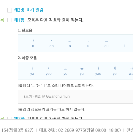
제2장 표기 일람
제1항
모음은 다음 각호와 같이 적는다.
북
1. 단모음
ㅏ
ㅓ
ㅗ
ㅜ
ㅡ
ㅣ
a
eo
o
u
eu
i
2. 이중 모음
ㅑ
ㅕ
ㅛ
ㅠ
ㅒ
ㅖ
ya
yeo
yo
yu
yae
ye
w
[붙임 1] ‘ㅢ’는 ‘ㅣ’로 소리 나더라도 ui로 적는다.
(보기) 광희문 Gwanghuimun
[붙임 2] 장모음의 표기는 따로 하지 않는다.
제2항
자음은 다음 각호와 같이 적는다.
북
1. 파열음
154(방화3동 827)
대표 전화: 02-2669-9775(평일 09:00~18:00)
전송