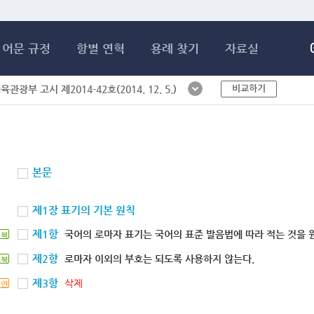
메인콘텐츠 바로가기
어문 규정
항별 연혁
용례 찾기
자료실
비교하기
체육관광부 고시 제2014-42호(2014. 12. 5.)
본문
제1장 표기의 기본 원칙
제1항
국어의 로마자 표기는 국어의 표준 발음법에 따라 적는 것을 
북
제2항
로마자 이외의 부호는 되도록 사용하지 않는다.
북
제3항
삭제
연