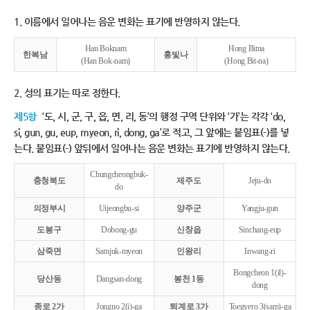
1. 이름에서 일어나는 음운 변화는 표기에 반영하지 않는다.
Han Boknam
Hong Bitna
한복남
홍빛나
(Han Bok-nam)
(Hong Bit-na)
2. 성의 표기는 따로 정한다.
제5항
‘도, 시, 군, 구, 읍, 면, 리, 동’의 행정 구역 단위와 ‘가’는 각각 ‘do,
si, gun, gu, eup, myeon, ri, dong, ga’로 적고, 그 앞에는 붙임표(-)를 넣
는다. 붙임표(-) 앞뒤에서 일어나는 음운 변화는 표기에 반영하지 않는다.
Chungcheongbuk-
충청북도
제주도
Jeju-do
do
의정부시
Uijeongbu-si
양주군
Yangju-gun
도봉구
Dobong-gu
신창읍
Sinchang-eup
삼죽면
Samjuk-myeon
인왕리
Inwang-ri
Bongcheon 1(il)-
당산동
Dangsan-dong
봉천 1동
dong
종로 2가
Jongno 2(i)-ga
퇴계로 3가
Toegyero 3(sam)-ga