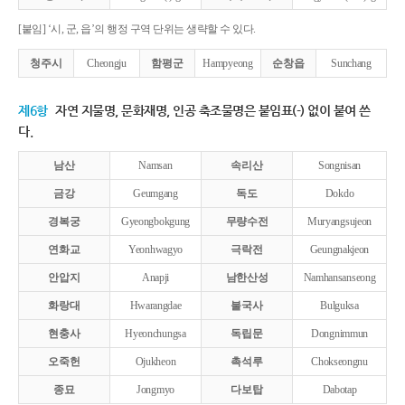
[붙임] ‘시, 군, 읍’의 행정 구역 단위는 생략할 수 있다.
청주시
Cheongju
함평군
Hampyeong
순창읍
Sunchang
제6항
자연 지물명, 문화재명, 인공 축조물명은 붙임표(-) 없이 붙여 쓴
다.
남산
Namsan
속리산
Songnisan
금강
Geumgang
독도
Dokdo
경복궁
Gyeongbokgung
무량수전
Muryangsujeon
연화교
Yeonhwagyo
극락전
Geungnakjeon
안압지
Anapji
남한산성
Namhansanseong
화랑대
Hwarangdae
불국사
Bulguksa
현충사
Hyeonchungsa
독립문
Dongnimmun
오죽헌
Ojukheon
촉석루
Chokseongnu
종묘
Jongmyo
다보탑
Dabotap