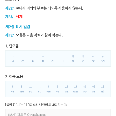
제2항
로마자 이외의 부호는 되도록 사용하지 않는다.
제3항
삭제
제2장 표기 일람
제1항
모음은 다음 각호와 같이 적는다.
1. 단모음
ㅏ
ㅓ
ㅗ
ㅜ
ㅡ
ㅣ
ㅐ
ㅔ
ㅚ
ㅟ
a
eo
o
u
eu
i
ae
e
oe
wi
2. 이중 모음
ㅑ
ㅕ
ㅛ
ㅠ
ㅒ
ㅖ
ㅘ
ㅙ
ㅝ
ㅞ
ㅢ
ya
yeo
yo
yu
yae
ye
wa
wae
wo
we
ui
[붙임 1] ‘ㅢ’는 ‘ㅣ’로 소리 나더라도 ui로 적는다.
(보기) 광희문 Gwanghuimun