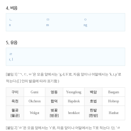
4. 비음
ㄴ
ㅁ
ㅇ
n
m
ng
5. 유음
ㄹ
r, l
[붙임 1] ‘ㄱ, ㄷ, ㅂ’은 모음 앞에서는 ‘g, d, b’로, 자음 앞이나 어말에서는 ‘k, t, p’로
적는다.([ ] 안의 발음에 따라 표기함.)
구미
Gumi
영동
Yeongdong
백암
Baegam
옥천
Okcheon
합덕
Hapdeok
호법
Hobeop
월곶
벚꽃
한밭
Wolgot
beotkkot
Hanbat
[월곧]
[벋꼳]
[한받]
[붙임 2] ‘ㄹ’은 모음 앞에서는 ‘r’로, 자음 앞이나 어말에서는 ‘l’로 적는다. 단, ‘ㄹ