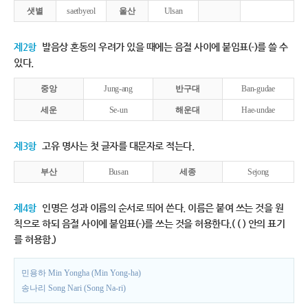
샛별
saetbyeol
울산
Ulsan
제2항
발음상 혼동의 우려가 있을 때에는 음절 사이에 붙임표(-)를 쓸 수
있다.
중앙
Jung-ang
반구대
Ban-gudae
세운
Se-un
해운대
Hae-undae
제3항
고유 명사는 첫 글자를 대문자로 적는다.
부산
Busan
세종
Sejong
제4항
인명은 성과 이름의 순서로 띄어 쓴다. 이름은 붙여 쓰는 것을 원
칙으로 하되 음절 사이에 붙임표(-)를 쓰는 것을 허용한다.( ( ) 안의 표기
를 허용함.)
민용하 Min Yongha (Min Yong-ha)
송나리 Song Nari (Song Na-ri)