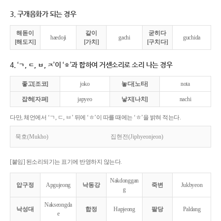
3. 구개음화가 되는 경우
해돋이
같이
굳히다
haedoji
gachi
guchida
[해도지]
[가치]
[구치다]
4. ‘ㄱ, ㄷ, ㅂ, ㅈ’이 ‘ㅎ’과 합하여 거센소리로 소리 나는 경우
좋고[조코]
joko
놓다[노타]
nota
잡혀[자펴]
japyeo
낳지[나치]
nachi
다만, 체언에서 ‘ㄱ, ㄷ, ㅂ’ 뒤에 ‘ㅎ’이 따를 때에는 ‘ㅎ’을 밝혀 적는다.
묵호(Mukho)
집현전(Jiphyeonjeon)
[붙임] 된소리되기는 표기에 반영하지 않는다.
Nakdonggan
압구정
Apgujeong
낙동강
죽변
Jukbyeon
g
Nakseongda
낙성대
합정
Hapjeong
팔당
Paldang
e