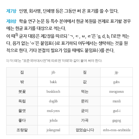
제7항
인명, 회사명, 단체명 등은 그동안 써 온 표기를 쓸 수 있다.
제8항
학술 연구 논문 등 특수 분야에서 한글 복원을 전제로 표기할 경우
에는 한글 표기를 대상으로 적는다.
1)
이 때
글자 대응은 제2장을 따르되 ‘ㄱ, ㄷ, ㅂ, ㄹ’은 ‘g, d, b, l’로만 적는
다. 음가 없는 ‘ㅇ’은 붙임표(-)로 표기하되 어두에서는 생략하는 것을 원
칙으로 한다. 기타 분절의 필요가 있을 때에도 붙임표(-)를 쓴다.
1) '이 때'는 "표준국어대사전"에 따르면 '이때'와 같이 붙여 써야 한다.
집
jib
짚
jip
밖
bakk
값
gabs
붓꽃
buskkoch
먹는
meogneun
독립
doglib
문리
munli
물엿
mul-yeos
굳이
gud-i
좋다
johda
가곡
gagog
조랑말
jolangmal
없었습니다
eobs-eoss-seubnida