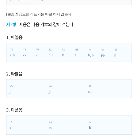
[붙임 2] 장모음의 표기는 따로 하지 않는다.
제2항
자음은 다음 각호와 같이 적는다.
1. 파열음
ㄱ
ㄲ
ㅋ
ㄷ
ㄸ
ㅌ
ㅂ
ㅃ
ㅍ
g, k
kk
k
d, t
tt
t
b, p
pp
p
2. 파찰음
ㅈ
ㅉ
ㅊ
j
jj
ch
3. 마찰음
ㅅ
ㅆ
ㅎ
s
ss
h