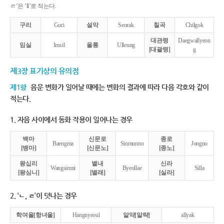
ㄹ’은 ‘ll’로 적는다.
구리
Guri
설악
Seorak
칠곡
Chilgok
대관령
Daegwallyeon
임실
Imsil
울릉
Ulleung
[대괄령]
g
제3장 표기상의 유의점
제1항
음운 변화가 일어날 때에는 변화의 결과에 따라 다음 각호와 같이
적는다.
1. 자음 사이에서 동화 작용이 일어나는 경우
백마
신문로
종로
Baengma
Sinmunno
Jongno
[뱅마]
[신문노]
[종노]
왕십리
별내
신라
Wangsimni
Byeollae
Silla
[왕심니]
[별래]
[실라]
2. ‘ㄴ, ㄹ’이 덧나는 경우
학여울[항녀울]
Hangnyeoul
알약[알략]
allyak