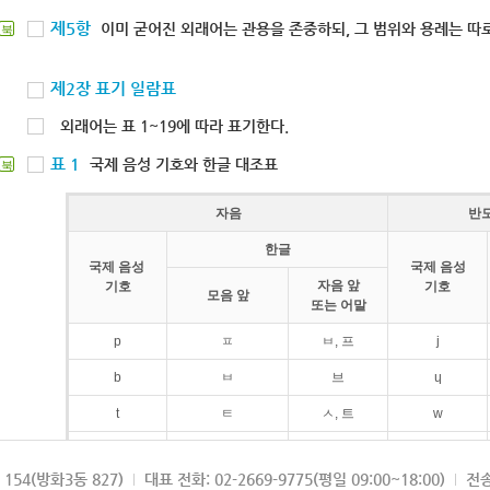
제5항
이미 굳어진 외래어는 관용을 존중하되, 그 범위와 용례는 따로
북
제2장 표기 일람표
외래어는 표 1~19에 따라 표기한다.
표 1
국제 음성 기호와 한글 대조표
북
자음
반
한글
국제 음성
국제 음성
자음 앞
기호
기호
모음 앞
또는 어말
p
ㅍ
ㅂ, 프
j
b
ㅂ
브
ɥ
t
ㅌ
ㅅ, 트
w
d
ㄷ
드
154(방화3동 827)
대표 전화: 02-2669-9775(평일 09:00~18:00)
전송
k
ㅋ
ㄱ, 크