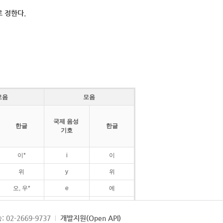
 정한다.
모음
모음
국제 음성
한글
한글
기호
이*
i
이
위
y
위
오, 우*
e
에
ø
외
: 02-2669-9737
개발지원(Open API)
ɛ
에