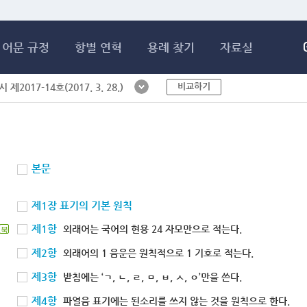
메인콘텐츠 바로가기
어문 규정
항별 연혁
용례 찾기
자료실
비교하기
제2017-14호(2017. 3. 28.)
본문
제1장 표기의 기본 원칙
제1항
외래어는 국어의 현용 24 자모만으로 적는다.
북
제2항
외래어의 1 음운은 원칙적으로 1 기호로 적는다.
제3항
받침에는 ‘ㄱ, ㄴ, ㄹ, ㅁ, ㅂ, ㅅ, ㅇ’만을 쓴다.
제4항
파열음 표기에는 된소리를 쓰지 않는 것을 원칙으로 한다.