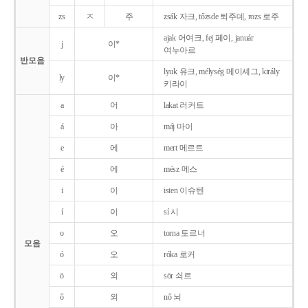
zs
ㅈ
주
zsák 자크, tőzsde 퇴주데, rozs 로주
ajak 어여크, fej 페이, január
j
이*
여누아르
반모음
lyuk 유크, mélység 메이셰그, király
ly
이*
키라이
a
어
lakat 러커트
á
아
máj 마이
e
에
mert 메르트
é
에
mész 메스
i
이
isten 이슈텐
í
이
sí 시
o
오
torna 토르너
모음
ó
오
róka 로커
ö
외
sör 쇠르
ő
외
nő 뇌