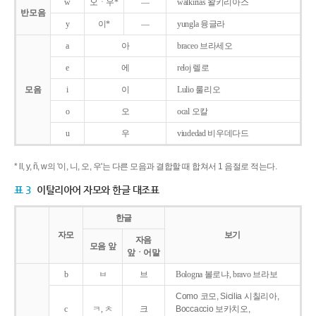
w
오ㆍ우*
―
walkirias 왈키리아스
반모음
y
이*
―
yungla 융글라
a
아
braceo 브라세오
e
에
reloj 렐로
모음
i
이
Lulio 룰리오
o
오
ocal 오칼
u
우
viudedad 비우데다드
* ll, y, ñ, w의 '이, 니, 오, 우'는 다른 모음과 결합할 때 합쳐서 1 음절로 적는다.
표 3
이탈리아어 자모와 한글 대조표
한글
자모
보기
자음
모음 앞
앞ㆍ어말
b
ㅂ
브
Bologna 볼로냐, bravo 브라보
Como 코모, Sicilia 시칠리아,
c
ㅋ, ㅊ
크
Boccaccio 보카치오,