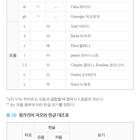
ch
ㅋ
ㅡ
Cheia 케이아
gh
ㄱ
ㅡ
Gheorghe 게오르게
a
아
Arad 아라드
ǎ
어
Bacǎu 바커우
e
에
Elena 엘레나
모음
i
이
pianist 피아니스트
î, â
으
Cîmpina 큼피나, România 로므니아
o
오
Oradea 오라데아
u
우
Nucet 누체트
* ş의 '시'는 뒤따르는 모음과 결합할 때 합쳐서 1 음절로 적는다.
** x는 개별 용례에 따라 한글 표기를 정한다.
표 10
헝가리어 자모와 한글 대조표
한글
자모
보기
모음
자음