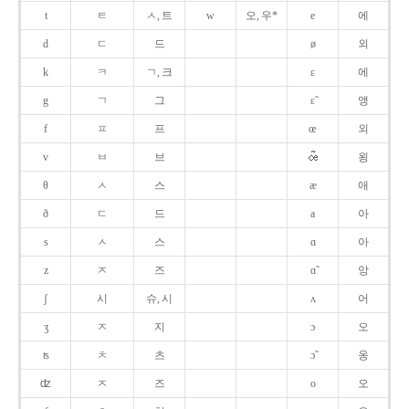
t
ㅌ
ㅅ, 트
w
오, 우*
e
에
d
ㄷ
드
ø
외
k
ㅋ
ㄱ, 크
ɛ
에
g
ㄱ
그
ɛ̃
앵
f
ㅍ
프
œ
외
v
ㅂ
브
욍
θ
ㅅ
스
æ
애
ð
ㄷ
드
a
아
s
ㅅ
스
ɑ
아
z
ㅈ
즈
ɑ̃
앙
ʃ
시
슈, 시
ʌ
어
ʒ
ㅈ
지
ɔ
오
ʦ
ㅊ
츠
ɔ̃
옹
ʣ
ㅈ
즈
o
오