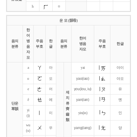
h
ㅎ
운 모 (韻母)
한
어
한어
음의
병
주음
한
음의
주음
병음
한글
분류
음
부호
글
분류
부호
자모
자
모
a
아
yai
야이
o
오
yao
(iao)
야오
e
어
you
(iou,
iu)
유
제
치
ê
에
yan
(ian)
옌
단운
류
單韻
齊
yi
이
yin(in)
인
齒
(i)
類
wu
우
yang
(iang)
양
(u)