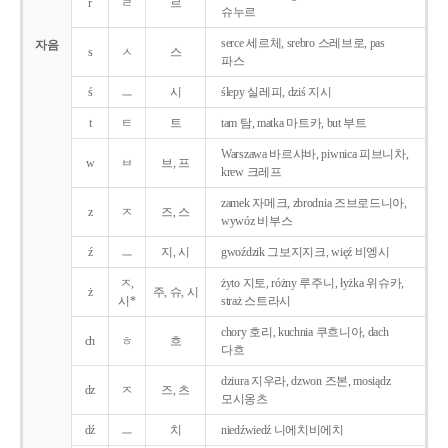
r
ㄹ
르
슈누르
serce 세르체, srebro 스레브로, pas
자음
s
ㅅ
스
파스
ś
ㅡ
시
ślepy 실레피, dziś 지시
t
ㅌ
트
tam 탐, matka 마트카, but 부트
Warszawa 바르샤바, piwnica 피브니차,
w
ㅂ
브, 프
krew 크레프
zamek 자메크, zbrodnia 즈브로드니아,
z
ㅈ
즈, 스
wywóz 비부스
ź
ㅡ
지, 시
gwoździk 그보지지크, więź 비엥시
ㅈ,
żyto 지토, różny 루주니, łyżka 위슈카,
ż
주, 슈, 시
시*
straż 스트라시
chory 호리, kuchnia 쿠흐니아, dach
ch
ㅎ
흐
다흐
dziura 지우라, dzwon 즈본, mosiądz
dz
ㅈ
즈, 츠
모시옹츠
dź
ㅡ
치
niedźwiedź 니에치비에치