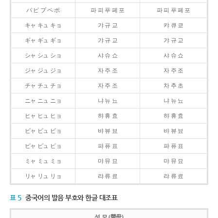
パ ピ プ ペ ポ
파 피 푸 페 포
파 피 푸 페 포
キャ キュ キョ
갸 규 교
캬 큐 쿄
ギャ ギュ ギョ
갸 규 교
갸 규 교
シャ シュ ショ
샤 슈 쇼
샤 슈 쇼
ジャ ジュ ジョ
자 주 조
자 주 조
チャ チュ チョ
자 주 조
차 추 초
ニャ ニュ ニョ
냐 뉴 뇨
냐 뉴 뇨
ヒャ ヒュ ヒョ
햐 휴 효
햐 휴 효
ビャ ビュ ビョ
뱌 뷰 뵤
뱌 뷰 뵤
ピャ ピュ ピョ
퍄 퓨 표
퍄 퓨 표
ミャ ミュ ミョ
먀 뮤 묘
먀 뮤 묘
リャ リュ リョ
랴 류 료
랴 류 료
표 5
중국어의 발음 부호와 한글 대조표
성 모 (聲母)