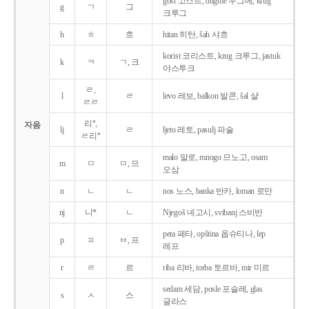
gost 고스트, dugme 두그메, krug
g
ㄱ
그
크루그
h
ㅎ
흐
hitan 히탄, šah 샤흐
korist 코리스트, krug 크루그, jastuk
k
ㅋ
ㄱ, 크
야스투크
ㄹ,
l
ㄹ
levo 레보, balkon 발콘, šal 샬
ㄹㄹ
리*,
자음
lj
ㄹ
ljeto 레토, pasulj 파술
ㄹ리*
malo 말로, mnogo 므노고, osam
m
ㅁ
ㅁ, 므
오삼
n
ㄴ
ㄴ
nos 노스, banka 반카, loman 로만
nj
니*
ㄴ
Njegoš 녜고시, svibanj 스비반
peta 페타, opština 옵슈티나, lep
p
ㅍ
ㅂ, 프
레프
r
ㄹ
르
riba 리바, torba 토르바, mir 미르
sedam 세담, posle 포슬레, glas
s
ㅅ
스
글라스