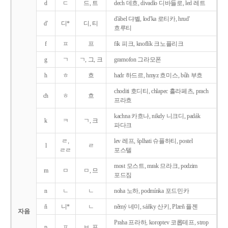
d
ㄷ
드, 트
dech 데흐, divadlo 디바들로, led 레트
d'ábel 댜벨, lod'ka 로티카, hrud'
d'
디*
디, 티
흐루티
f
ㅍ
프
fík 피크, knoflík 크노플리크
g
ㄱ
ㄱ, 그, 크
gramofon 그라모폰
h
ㅎ
흐
hadr 하드르, hmyz 흐미스, bůh 부흐
choditi 호디티, chlapec 흘라페츠, prach
ch
ㅎ
흐
프라흐
kachna 카흐나, nikdy 니크디, padák
k
ㅋ
ㄱ, 크
파다크
ㄹ,
lev 레프, šplhati 슈플하티, postel
l
ㄹ
ㄹㄹ
포스텔
most 모스트, mrak 므라크, podzim
m
ㅁ
ㅁ, 므
포드짐
n
ㄴ
ㄴ
noha 노하, podmínka 포드민카
ň
니*
ㄴ
němý 네미, sáňky 산키, Plzeň 플젠
자음
Praha 프라하, koroptev 코롭테프, strop
p
ㅍ
ㅂ, 프