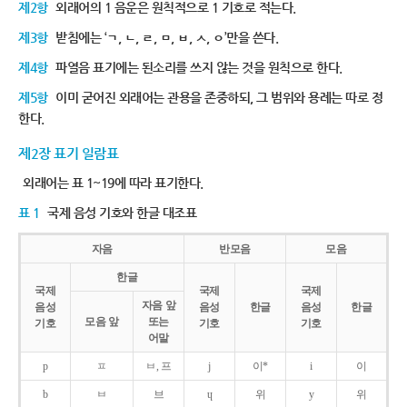
제2항
외래어의 1 음운은 원칙적으로 1 기호로 적는다.
제3항
받침에는 ‘ㄱ, ㄴ, ㄹ, ㅁ, ㅂ, ㅅ, ㅇ’만을 쓴다.
제4항
파열음 표기에는 된소리를 쓰지 않는 것을 원칙으로 한다.
제5항
이미 굳어진 외래어는 관용을 존중하되, 그 범위와 용례는 따로 정
한다.
제2장 표기 일람표
외래어는 표 1~19에 따라 표기한다.
표 1
국제 음성 기호와 한글 대조표
자음
반모음
모음
한글
국제
국제
국제
자음 앞
음성
음성
한글
음성
한글
모음 앞
또는
기호
기호
기호
어말
p
ㅍ
ㅂ, 프
j
이*
i
이
b
ㅂ
브
ɥ
위
y
위