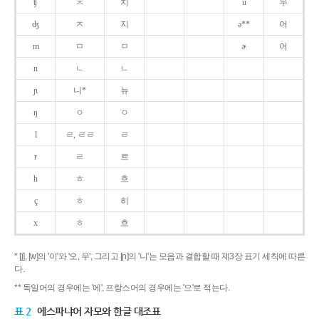
ʧ
ㅊ
치
u
우
ʤ
ㅈ
지
ə**
어
m
ㅁ
ㅁ
ɚ
어
n
ㄴ
ㄴ
ɲ
니*
뉴
ŋ
ㅇ
ㅇ
l
ㄹ, ㄹㄹ
ㄹ
r
ㄹ
르
h
ㅎ
흐
ç
ㅎ
히
x
ㅎ
흐
* [j], [w]의 '이'와 '오, 우', 그리고 [ɲ]의 '니'는 모음과 결합할 때 제3장 표기 세칙에 따른
다.
** 독일어의 경우에는 '에', 프랑스어의 경우에는 '으'로 적는다.
표 2
에스파냐어 자모와 한글 대조표