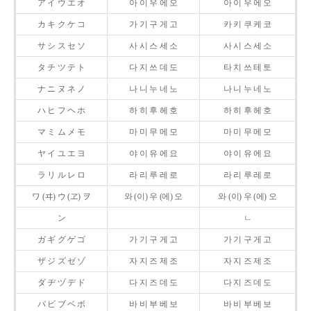
ア イ ウ エ オ
아 이 우 에 오
아 이 우 에 오
カ キ ク ケ コ
가 기 구 게 고
카 키 쿠 케 코
サ シ ス セ ソ
사 시 스 세 소
사 시 스 세 소
タ チ ツ テ ト
다 지 쓰 데 도
타 치 쓰 테 토
ナ ニ ヌ ネ ノ
나 니 누 네 노
나 니 누 네 노
ハ ヒ フ ヘ ホ
하 히 후 헤 호
하 히 후 헤 호
マ ミ ム メ モ
마 미 무 메 모
마 미 무 메 모
ヤ イ ユ エ ヨ
야 이 유 에 요
야 이 유 에 요
ラ リ ル レ ロ
라 리 루 레 로
라 리 루 레 로
ワ (ヰ) ウ (ヱ) ヲ
와 (이) 우 (에) 오
와 (이) 우 (에) 오
ン
ㄴ
ガ ギ グ ゲ ゴ
가 기 구 게 고
가 기 구 게 고
ザ ジ ズ ゼ ゾ
자 지 즈 제 조
자 지 즈 제 조
ダ ヂ ヅ デ ド
다 지 즈 데 도
다 지 즈 데 도
バ ビ ブ ベ ボ
바 비 부 베 보
바 비 부 베 보