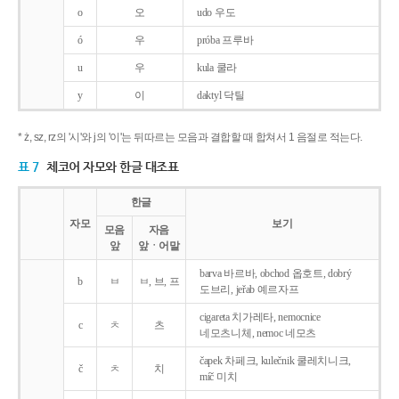
o
오
udo 우도
ó
우
próba 프루바
u
우
kula 쿨라
y
이
daktyl 닥틸
* ż, sz, rz의 '시'와 j의 '이'는 뒤따르는 모음과 결합할 때 합쳐서 1 음절로 적는다.
표 7
체코어 자모와 한글 대조표
한글
자모
보기
모음
자음
앞
앞ㆍ어말
barva 바르바, obchod 옵호트, dobrý
b
ㅂ
ㅂ, 브, 프
도브리, jeřab 예르자프
cigareta 치가레타, nemocnice
c
ㅊ
츠
네모츠니체, nemoc 네모츠
čapek 차페크, kulečnik 쿨레치니크,
č
ㅊ
치
míč 미치