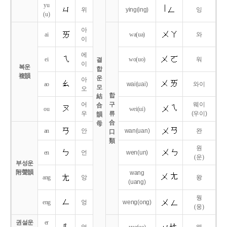
yu
위
ying
(ing)
잉
(u)
아
ai
wa
(ua)
와
이
에
ei
wo
(uo)
워
결
이
복운
합
複韻
운
아
ao
wai
(uai)
와이
모
오
합
結
어
구
웨이
合
ou
wei
(ui)
우
류
(우이)
韻
合
母
an
안
wan
(uan)
완
口
類
원
en
언
wen
(un)
(운)
부성운
附聲韻
wang
ang
앙
왕
(uang)
웡
eng
엉
weng
(ong)
(웅)
권설운
er