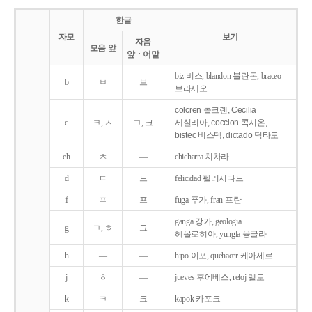
한글
자모
보기
자음
모음 앞
앞ㆍ어말
biz 비스, blandon 블란돈, braceo
b
ㅂ
브
브라세오
colcren 콜크렌, Cecilia
c
ㅋ, ㅅ
ㄱ, 크
세실리아, coccion 콕시온,
bistec 비스텍, dictado 딕타도
ch
ㅊ
―
chicharra 치차라
d
ㄷ
드
felicidad 펠리시다드
f
ㅍ
프
fuga 푸가, fran 프란
ganga 강가, geologia
g
ㄱ, ㅎ
그
헤올로히아, yungla 융글라
h
―
―
hipo 이포, quehacer 케아세르
j
ㅎ
―
jueves 후에베스, reloj 렐로
k
ㅋ
크
kapok 카포크