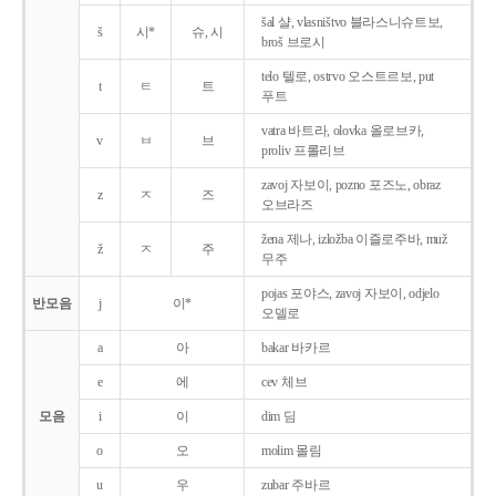
šal 샬, vlasništvo 블라스니슈트보,
š
시*
슈, 시
broš 브로시
telo 텔로, ostrvo 오스트르보, put
t
ㅌ
트
푸트
vatra 바트라, olovka 올로브카,
v
ㅂ
브
proliv 프롤리브
zavoj 자보이, pozno 포즈노, obraz
z
ㅈ
즈
오브라즈
žena 제나, izložba 이즐로주바, muž
ž
ㅈ
주
무주
pojas 포야스, zavoj 자보이, odjelo
반모음
j
이*
오델로
a
아
bakar 바카르
e
에
cev 체브
모음
i
이
dim 딤
o
오
molim 몰림
u
우
zubar 주바르