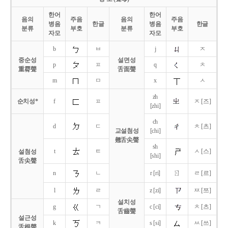
한어
한어
음의
주음
음의
주음
병음
한글
병음
한글
분류
부호
분류
부호
자모
자모
b
ㅂ
j
ㅈ
중순성
설면성
p
ㅍ
q
ㅊ
重脣聲
舌面聲
m
ㅁ
x
ㅅ
zh
순치성*
f
ㅍ
ㅈ [즈]
[zhi]
ch
d
ㄷ
ㅊ [츠]
교설첨성
[chi]
翹舌尖聲
sh
t
ㅌ
ㅅ [스]
설첨성
[shi]
舌尖聲
ㄖ
n
ㄴ
r [ri]
ㄹ [르]
l
ㄹ
z [zi]
ㅉ [쯔]
설치성
g
ㄱ
c [ci]
ㅊ [츠]
舌齒聲
설근성
k
ㅋ
s [si]
ㅆ [쓰]
舌根聲