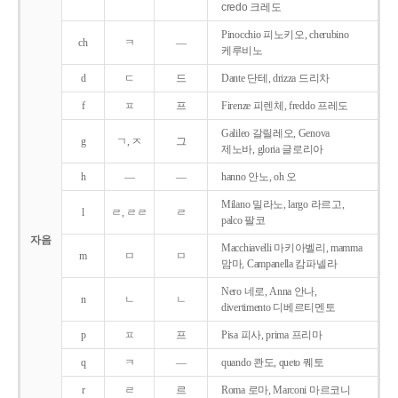
credo 크레도
Pinocchio 피노키오, cherubino
ch
ㅋ
―
케루비노
d
ㄷ
드
Dante 단테, drizza 드리차
f
ㅍ
프
Firenze 피렌체, freddo 프레도
Galileo 갈릴레오, Genova
g
ㄱ, ㅈ
그
제노바, gloria 글로리아
h
―
―
hanno 안노, oh 오
Milano 밀라노, largo 라르고,
l
ㄹ, ㄹㄹ
ㄹ
palco 팔코
자음
Macchiavelli 마키아벨리, mamma
m
ㅁ
ㅁ
맘마, Campanella 캄파넬라
Nero 네로, Anna 안나,
n
ㄴ
ㄴ
divertimento 디베르티멘토
p
ㅍ
프
Pisa 피사, prima 프리마
q
ㅋ
―
quando 콴도, queto 퀘토
r
ㄹ
르
Roma 로마, Marconi 마르코니