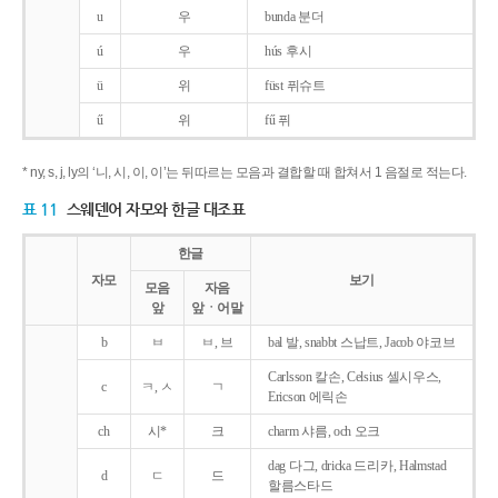
u
우
bunda 분더
ú
우
hús 후시
ü
위
füst 퓌슈트
ű
위
fű 퓌
* ny, s, j, ly의 ‘니, 시, 이, 이’는 뒤따르는 모음과 결합할 때 합쳐서 1 음절로 적는다.
표 11
스웨덴어 자모와 한글 대조표
한글
자모
보기
모음
자음
앞
앞ㆍ어말
b
ㅂ
ㅂ, 브
bal 발, snabbt 스납트, Jacob 야코브
Carlsson 칼손, Celsius 셀시우스,
c
ㅋ, ㅅ
ㄱ
Ericson 에릭손
ch
시*
크
charm 샤름, och 오크
dag 다그, dricka 드리카, Halmstad
d
ㄷ
드
할름스타드