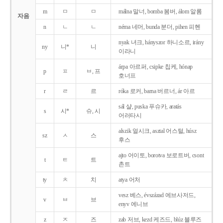
m
ㅁ
ㅁ
málna 말너, bomba 봄버, álom 알롬
자음
n
ㄴ
ㄴ
néma 네머, bunda 분더, pihen 피헨
nyak 녀크, hányszor 하니소르, irány
ny
니*
니
이라니
árpa 아르퍼, csipke 칩케, hónap
p
ㅍ
ㅂ, 프
호너프
r
ㄹ
르
róka 로커, barna 버르너, ár 아르
sál 샬, puska 푸슈카, aratás
s
시*
슈, 시
어러타시
alszik 얼시크, asztal 어스털, húsz
sz
ㅅ
스
후스
ajto 어이토, borotva 보로트버, csont
t
ㅌ
트
촌트
ty
ㅊ
치
atya 어처
vesz 베스, évszázad 에브사저드,
v
ㅂ
브
enyv 에니브
z
ㅈ
즈
zab 저브, kezd 케즈드, blúz 블루즈