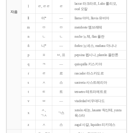
lacrar 라크라르, Lulio 룰리오,
l
ㄹ, ㄹㄹ
ㄹ
ocal 오칼
자음
ll
이*
―
llama 야마, lluvia 유비아
m
ㅁ
ㅁ
membrete 멤브레테
n
ㄴ
ㄴ
noche 노체, flan 플란
ñ
니*
―
ñoñez 뇨녜스, mañana 마냐나
p
ㅍ
ㅂ, 프
pepsina 펩시나, plantón 플란톤
q
ㅋ
―
quisquilla 키스키야
r
ㄹ
르
rascador 라스카도르
s
ㅅ
스
sastreria 사스트레리아
t
ㅌ
트
tetraetro 테트라에트로
v
ㅂ
―
viudedad 비우데다드
ㅅ,
xenón 세논, laxante 락산테, yuxta
x
ㄱ스
ㄱㅅ
육스타
z
ㅅ
스
zagal 사갈, liquidez 리키데스