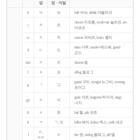
앞
앞ㆍ어말
b
ㅂ
브
bab 버브, ablak 어블러크
citrom 치트롬, nyolcvan 뇰츠번, arc
c
ㅊ
츠
어르츠
cs
ㅊ
치
csavar 처버르, kulcs 쿨치
daru 더루, medve 메드베, gond
d
ㄷ
드
곤드
dzs
ㅈ
지
dzsem 젬
f
ㅍ
프
elfog 엘포그
gumi 구미, nyugta 뉴그터, csomag
g
ㄱ
그
초머그
gyár 자르, hagyma 허지머, nagy
gy
ㅈ
지
너지
h
ㅎ
흐
hal 헐, juh 유흐
k
ㅋ
ㄱ, 크
béka 베커, keksz 켁스, szék 세크
ㄹ,
l
ㄹ
len 렌, meleg 멜레그, dél 델
ㄹㄹ