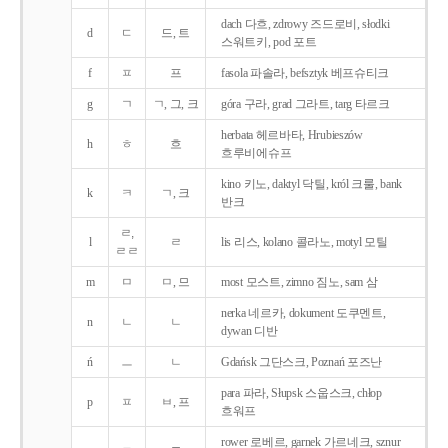
dach 다흐, zdrowy 즈드로비, słodki
d
ㄷ
드, 트
스워트키, pod 포트
f
ㅍ
프
fasola 파솔라, befsztyk 베프슈티크
g
ㄱ
ㄱ, 그, 크
góra 구라, grad 그라트, targ 타르크
herbata 헤르바타, Hrubieszów
h
ㅎ
흐
흐루비에슈프
kino 키노, daktyl 닥틸, król 크룰, bank
k
ㅋ
ㄱ, 크
반크
ㄹ,
l
ㄹ
lis 리스, kolano 콜라노, motyl 모틸
ㄹㄹ
m
ㅁ
ㅁ, 므
most 모스트, zimno 짐노, sam 삼
nerka 네르카, dokument 도쿠멘트,
n
ㄴ
ㄴ
dywan 디반
ń
ㅡ
ㄴ
Gdańsk 그단스크, Poznań 포즈난
para 파라, Słupsk 스웁스크, chłop
p
ㅍ
ㅂ, 프
흐워프
rower 로베르, garnek 가르네크, sznur