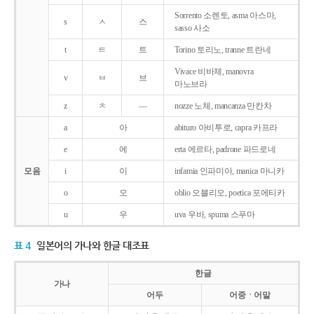
Sorrento 소렌토, asma 아스마,
s
ㅅ
스
sasso 사소
t
ㅌ
트
Torino 토리노, tranne 트란네
Vivace 비바체, manovra
v
ㅂ
브
마노브라
z
ㅊ
―
nozze 노체, mancanza 만칸차
a
아
abituro 아비투로, capra 카프라
e
에
erta 에르타, padrone 파드로네
모음
i
이
infamia 인파미아, manica 마니카
o
오
oblio 오블리오, poetica 포에티카
u
우
uva 우바, spuma 스푸마
표 4
일본어의 가나와 한글 대조표
한글
가나
어두
어중ㆍ어말