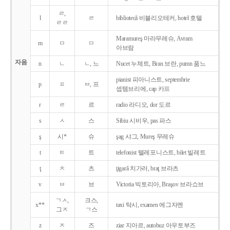
ㄹ,
l
ㄹ
bibliotecǎ 비블리오테커, hotel 호텔
ㄹㄹ
Maramureş 마라무레슈, Avram
m
ㅁ
ㅁ
아브람
자음
n
ㄴ
ㄴ, 느
Nucet 누체트, Bran 브란, pumn 품느
pianist 피아니스트, septembrie
p
ㅍ
ㅂ, 프
셉템브리에, cap 카프
r
ㄹ
르
radio 라디오, dor 도르
s
ㅅ
스
Sibiu 시비우, pas 파스
ş
시*
슈
şag 샤그, Mureş 무레슈
t
ㅌ
트
telefonist 텔레포니스트, bilet 빌레트
ţ
ㅊ
츠
ţigarǎ 치가러, braţ 브라츠
v
ㅂ
브
Victoria 빅토리아, Braşov 브라쇼브
ㄱㅅ,
크스,
x**
taxi 탁시, examen 에그자멘
그ㅈ
ㄱ스
z
ㅈ
즈
ziar 지아르, autobuz 아우토부즈