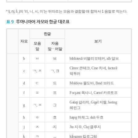
* lj, nj, š, j의 '리, 니, 시, 이'는 뒤따르는 모음과 결합할 때 합쳐서 1 음절로 적는다.
표 9
루마니아어 자모와 한글 대조표
한글
자모
보기
모음
자음
앞
앞ㆍ어말
b
ㅂ
브
bibliotecǎ 비블리오테커, alb 알브
Cîntec 큰테크, Cine 치네, facturǎ
c
ㅋ, ㅊ
ㄱ, 크
팍투러
d
ㄷ
드
Moldova 몰도바, Brad 브라드
f
ㅍ
프
Focşani 폭샤니, Cartof 카르토프
Galaţi 갈라치, Gigel 지젤, hering
g
ㄱ, ㅈ
그
헤린그
h
ㅎ
흐
haţeg 하체그, duh 두흐
j
ㅈ
지
Jiu 지우, Cluj 클루지
k
ㅋ
ㅡ
kilogram 킬로그람