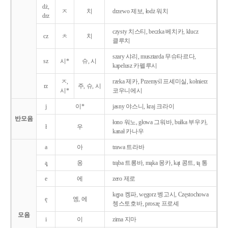
dż,
ㅈ
치
drzewo 제보, łodż 워치
drz
czysty 치스티, beczka 베치카, klucz
cz
ㅊ
치
클루치
szary 샤리, musztarda 무슈타르다,
sz
시*
슈, 시
kapelusz 카펠루시
ㅈ,
rzeka 제카, Przemyśl 프셰미실, kołnierz
rz
주, 슈, 시
시*
코우니에시
j
이*
jasny 야스니, kraj 크라이
반모음
łono 워노, głowa 그워바, bułka 부우카,
ł
우
kanał 카나우
a
아
trawa 트라바
ą̨
옹
trąba 트롱바, mąka 몽카, kąt 콩트, tą 통
e
에
zero 제로
kępa 켕파, węgorz 벵고시, Częstochowa
ę
엥, 에
쳉스토호바, proszę 프로셰
모음
i
이
zima 지마