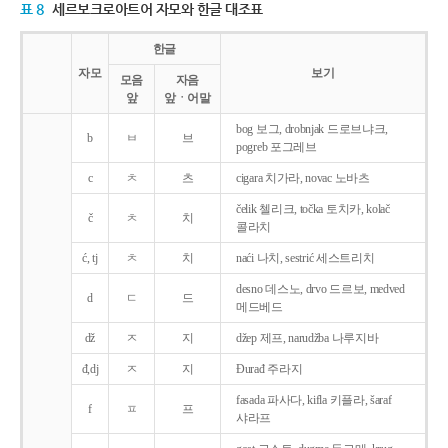
표 8
세르보크로아트어 자모와 한글 대조표
한글
자모
보기
모음
자음
앞
앞ㆍ어말
bog 보그, drobnjak 드로브냐크,
b
ㅂ
브
pogreb 포그레브
c
ㅊ
츠
cigara 치가라, novac 노바츠
čelik 첼리크, točka 토치카, kolač
č
ㅊ
치
콜라치
ć, tj
ㅊ
치
naći 나치, sestrić 세스트리치
desno 데스노, drvo 드르보, medved
d
ㄷ
드
메드베드
dž
ㅈ
지
džep 제프, narudžba 나루지바
đ,dj
ㅈ
지
Ðurađ 주라지
fasada 파사다, kifla 키플라, šaraf
f
ㅍ
프
샤라프