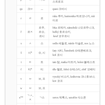
스트로프
qu
크ㅂ
ㅡ
quasi 크바시
ruka 루카, harmonika 하르모니카, mír
r
ㄹ
르
미르
르주,
řeka 르제카, námořník 나모르주니크,
ř
르ㅈ
르슈,
hořký 호르슈키,
르시
kouř 코우르시
s
ㅅ
스
sedlo 세들로, máslo 마슬로, nos 노스
šaty 샤티, Šternberk 슈테른베르크,
š
시*
슈, 시
koš 코시
t
ㅌ
트
tam 탐, matka 마트카, bolest 볼레스트
t'
티*
티
tělo 텔로, štěstí 슈테스티, obět' 오베티
vysoký 비소키, knihovna 크니호브나,
v
ㅂ
브, 프
kov 코프
w
ㅂ
브, 프
ㄱㅅ,
x**
ㄱ스
xerox 제록스, saxofón 삭소폰
ㅈ