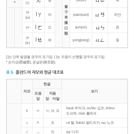
얼
yue
(ue)
웨
*
(r)
촬
ya
구
야
yuan
(uan)
위안
(ia)
류
撮
yo
요
yun
(un)
윈
口
類
ye
예
yong
(iong)
융
(ie)
[ ]는 단독 발음될 경우의 표기임. ( )는 자음이 선행할 경우의 표기임.
* 순치성(脣齒聲), 권설운(捲舌韻).
표 6
폴란드어 자모와 한글 대조표
한글
자모
보기
모음
자음
앞
앞ㆍ어말
burak 부라크, szybko 십코, dobrze
b
ㅂ
ㅂ, 브, 프
도브제, chleb 흘레프
c
ㅊ
츠
cel 첼, Balicki 발리츠키, noc 노츠
ć
ㅡ
치
dać 다치