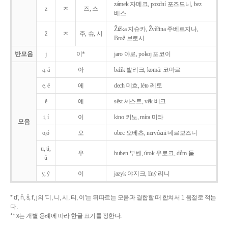
zámek 자메크, pozdní 포즈드니, bez
z
ㅈ
즈, 스
베스
Žižka 지슈카, Žvěřina 주베르지나,
ž
ㅈ
주, 슈, 시
Brož 브로시
반모음
j
이*
jaro 야로, pokoj 포코이
a, á
아
balík 발리크, komár 코마르
e, é
에
dech 데흐, léto 레토
ě
예
sěst 셰스트, věk 베크
i, í
이
kino 키노, míra 미라
모음
o,ó
오
obec 오베츠, nervózni 네르보즈니
u, ú,
우
buben 부벤, úrok 우로크, dům 둠
ů
y, ý
이
jazyk
야지크, líný 리니
* d', ň, š, t', j의 '디, 니, 시, 티, 이'는 뒤따르는 모음과 결합할 때 합쳐서 1 음절로 적는
다.
** x는 개별 용례에 따라 한글 표기를 정한다.