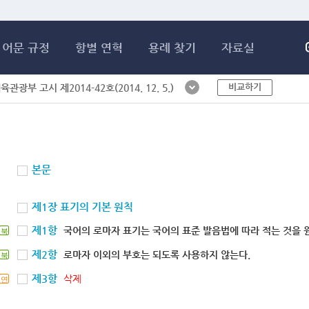
메인콘텐츠 바로가기
어문 규정
항별 연혁
용례 찾기
자료실
비교하기
체육관광부 고시 제2014-42호(2014. 12. 5.)
본문
제1장 표기의 기본 원칙
제1항
국어의 로마자 표기는 국어의 표준 발음법에 따라 적는 것을 
북
제2항
로마자 이외의 부호는 되도록 사용하지 않는다.
북
제3항
삭제
연