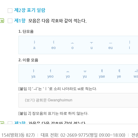
제2장 표기 일람
제1항
모음은 다음 각호와 같이 적는다.
북
1. 단모음
ㅏ
ㅓ
ㅗ
ㅜ
ㅡ
ㅣ
a
eo
o
u
eu
i
2. 이중 모음
ㅑ
ㅕ
ㅛ
ㅠ
ㅒ
ㅖ
ya
yeo
yo
yu
yae
ye
w
[붙임 1] ‘ㅢ’는 ‘ㅣ’로 소리 나더라도 ui로 적는다.
(보기) 광희문 Gwanghuimun
[붙임 2] 장모음의 표기는 따로 하지 않는다.
제2항
자음은 다음 각호와 같이 적는다.
북
1. 파열음
154(방화3동 827)
대표 전화: 02-2669-9775(평일 09:00~18:00)
전송