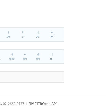
ㅐ
ㅔ
ㅚ
ㅟ
ae
e
oe
wi
ㅘ
ㅙ
ㅝ
ㅞ
ㅢ
a
wae
wo
we
ui
: 02-2669-9737
개발지원(Open API)