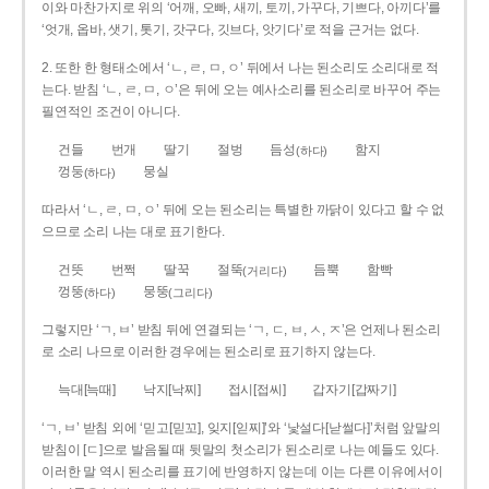
이와 마찬가지로 위의 ‘어깨, 오빠, 새끼, 토끼, 가꾸다, 기쁘다, 아끼다’를
‘엇개, 옵바, 샛기, 톳기, 갓구다, 깃브다, 앗기다’로 적을 근거는 없다.
2. 또한 한 형태소에서 ‘ㄴ, ㄹ, ㅁ, ㅇ’ 뒤에서 나는 된소리도 소리대로 적
는다. 받침 ‘ㄴ, ㄹ, ㅁ, ㅇ’은 뒤에 오는 예사소리를 된소리로 바꾸어 주는
필연적인 조건이 아니다.
건들
번개
딸기
절벙
듬성
함지
(하다)
껑둥
뭉실
(하다)
따라서 ‘ㄴ, ㄹ, ㅁ, ㅇ’ 뒤에 오는 된소리는 특별한 까닭이 있다고 할 수 없
으므로 소리 나는 대로 표기한다.
건뜻
번쩍
딸꾹
절뚝
듬뿍
함빡
(거리다)
껑뚱
뭉뚱
(하다)
(그리다)
그렇지만 ‘ㄱ, ㅂ’ 받침 뒤에 연결되는 ‘ㄱ, ㄷ, ㅂ, ㅅ, ㅈ’은 언제나 된소리
로 소리 나므로 이러한 경우에는 된소리로 표기하지 않는다.
늑대[늑때]
낙지[낙찌]
접시[접씨]
갑자기[갑짜기]
‘ㄱ, ㅂ’ 받침 외에 ‘믿고[믿꼬], 잊지[읻찌]’와 ‘낯설다[낟썰다]’처럼 앞말의
받침이 [ㄷ]으로 발음될 때 뒷말의 첫소리가 된소리로 나는 예들도 있다.
이러한 말 역시 된소리를 표기에 반영하지 않는데 이는 다른 이유에서이