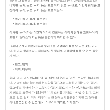
‘늙-’은 그 활용형이 환경에 따라 [늘거], [늘꼬], [늑찌], [능는] 등으로 소리
나지만 ‘늘거, 늘꼬, 늑찌, 능는’으로 적지 않고 ‘늙-’으로 어간의 형태를 고
정하여 ‘늙어, 늙고, 늙지, 늙는’으로 적는다.
늘거, 늘꼬, 늑찌, 능는 (×)
늙어, 늙고, 늙지, 늙는 (○)
이처럼 ‘늙-­’이라는 어간과 거기에 결합하는 어미의 형태를 고정하여 적
으면 각 형태소가 지닌 뜻을 분명하게 파악할 수 있다.
그러나 언제나 어법에 따라 형태소를 고정하여 적을 수 있는 것은 아니
다. 하나의 형태소라고 하더라도 한 형태로 고정하여 적을 수 없는 경우
가 있다.
덥고, 덥지
더워, 더우며
위의 ‘덥고, 덥지’에서의 ‘덥-­’과 ‘더워, 더우며’의 ‘더우-­’는 같은 형태소이
다. 어법에 따라 형태소의 본모양을 ‘덥-­’으로 고정하여 적는다면 ‘덥어,
덥으며’로 적어야 한다. 그렇지만 ‘덥어, 덥으며’는 [더버], [더브며]로 읽히
게 되므로 표준어 [더워], [더우며]의 소리를 제대로 나타낼 수 없다. 그러
므로 ‘덥고, 덥지, 더워, 더우며’는 한 형태소의 활용형이지만 그 형태를
하나로 고정할 수 없고 ‘덥-’, ‘더우-’ 두 가지로 적게 된다.