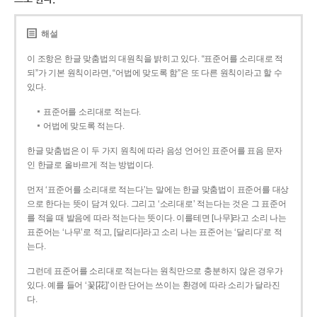
해설
이 조항은 한글 맞춤법의 대원칙을 밝히고 있다. “표준어를 소리대로 적
되”가 기본 원칙이라면, “어법에 맞도록 함”은 또 다른 원칙이라고 할 수
있다.
표준어를 소리대로 적는다.
어법에 맞도록 적는다.
한글 맞춤법은 이 두 가지 원칙에 따라 음성 언어인 표준어를 표음 문자
인 한글로 올바르게 적는 방법이다.
먼저 ‘표준어를 소리대로 적는다’는 말에는 한글 맞춤법이 표준어를 대상
으로 한다는 뜻이 담겨 있다. 그리고 ‘소리대로’ 적는다는 것은 그 표준어
를 적을 때 발음에 따라 적는다는 뜻이다. 이를테면 [나무]라고 소리 나는
표준어는 ‘나무’로 적고, [달리다]라고 소리 나는 표준어는 ‘달리다’로 적
는다.
그런데 표준어를 소리대로 적는다는 원칙만으로 충분하지 않은 경우가
있다. 예를 들어 ‘꽃[花]’이란 단어는 쓰이는 환경에 따라 소리가 달라진
다.