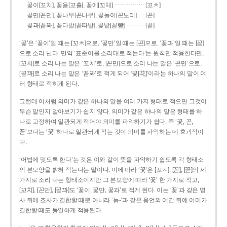
……………
꽃이[꼬치], 꽃을[꼬츨], 꽃에[꼬체]
[꼬ㅊ]
…
꽃만[꼰만], 꽃나무[꼰나무], 꽃놀이[꼰노리]
[꼰]
………
꽃과[꼳꽈], 꽃다발[꼳따발], 꽃밭[꼳빧]
[꼳]
‘꽃’은 ‘꽃이’일 때는 [꼬ㅊ]으로, ‘꽃만’일 때는 [꼰]으로, ‘꽃과’일 때는 [꼳]
으로 소리 난다. 만약 ‘표준어를 소리대로 적는다’는 원칙만 적용한다면,
[꼬치]로 소리 나는 말은 ‘꼬치’로, [꼰만]으로 소리 나는 말은 ‘꼰만’으로,
[꼳꽈]로 소리 나는 말은 ‘꼳꽈’로 적게 되어 ‘꽃[花]’이라는 하나의 말이 여
러 형태로 적히게 된다.
그런데 이처럼 의미가 같은 하나의 말을 여러 가지 형태로 적으면 그것이
무슨 말인지 알아보기가 쉽지 않다. 의미가 같은 하나의 말은 형태를 하
나로 고정하여 일관되게 적어야 의미를 파악하기가 쉽다. 즉 ‘꽃, 꼰,
꼳’보다는 ‘꽃’ 하나로 일관되게 적는 것이 의미를 파악하는 데 효과적이
다.
‘어법에 맞도록 한다’는 것은 이와 같이 뜻을 파악하기 쉽도록 각 형태소
의 본모양을 밝혀 적는다는 말이다. 이에 따라 ‘꽃’은 [꼬ㅊ], [꼰], [꼳]의 세
가지로 소리 나는 형태소이지만 그 본모양에 따라 ‘꽃’ 한 가지로 적고,
[꼬치], [꼰만], [꼳꽈]도 ‘꽃이, 꽃만, 꽃과’로 적게 된다. 이는 ‘꽃’과 같은 명
사 뒤에 조사가 결합할 때뿐 아니라 ‘늙-’과 같은 용언의 어간 뒤에 어미가
결합할 때도 동일하게 적용된다.