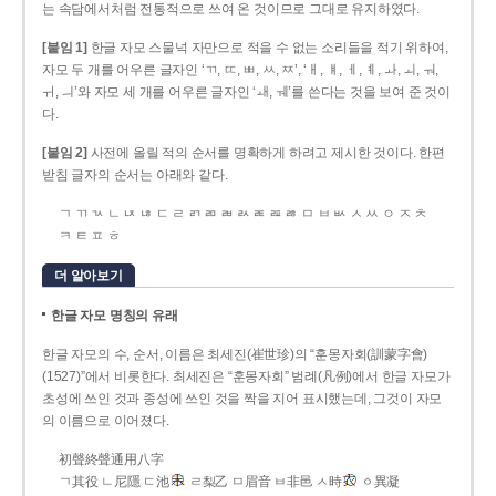
는 속담에서처럼 전통적으로 쓰여 온 것이므로 그대로 유지하였다.
[붙임 1]
한글 자모 스물넉 자만으로 적을 수 없는 소리들을 적기 위하여,
자모 두 개를 어우른 글자인 ‘ㄲ, ㄸ, ㅃ, ㅆ, ㅉ’, ‘ㅐ, ㅒ, ㅔ, ㅖ, ㅘ, ㅚ, ㅝ,
ㅟ, ㅢ’와 자모 세 개를 어우른 글자인 ‘ㅙ, ㅞ’를 쓴다는 것을 보여 준 것이
다.
[붙임 2]
사전에 올릴 적의 순서를 명확하게 하려고 제시한 것이다. 한편
받침 글자의 순서는 아래와 같다.
ㄱ ㄲ ㄳ ㄴ ㄵ ㄶ ㄷ ㄹ ㄺ ㄻ ㄼ ㄽ ㄾ ㄿ ㅀ ㅁ ㅂ ㅄ ㅅ ㅆ ㅇ ㅈ ㅊ
ㅋ ㅌ ㅍ ㅎ
더 알아보기
한글 자모 명칭의 유래
한글 자모의 수, 순서, 이름은 최세진(崔世珍)의 “훈몽자회(訓蒙字會)
(1527)”에서 비롯한다. 최세진은 “훈몽자회” 범례(凡例)에서 한글 자모가
초성에 쓰인 것과 종성에 쓰인 것을 짝을 지어 표시했는데, 그것이 자모
의 이름으로 이어졌다.
初聲終聲通用八字
ㄱ其役 ㄴ尼隱 ㄷ池
ㄹ梨乙 ㅁ眉音 ㅂ非邑 ㅅ時
ㆁ異凝