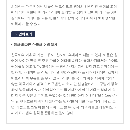
외래어는 다른 언어에서 들어온 말이므로 원어의 언어적인 특징을 고려
해서 적어야 한다. 따라서 ‘외래어 표기법’을 정하여 그에 따라 적는 것이
원칙이다. 외래어는 고유어, 한자어와 함께 국어의 어휘 체계에 정착한
어휘라고 할 수 있다.
더 알아보기
원어에 따른 한국어 어휘 체계
한국어의 어휘 체계는 고유어, 한자어, 외래어로 나눌 수 있다. 이들은 원
어에 차이가 있을 뿐 모두 한국어 어휘에 속한다. 국어사전에서는 단어의
원어를 밝히고 있다. 고유어에는 원어가 제시되어 있지 않고 한자어에는
한자가, 외래어에는 각 단어의 원어명과 로마자 표기가 제시되어 있어서
이로써 어휘 부류를 알 수가 있다. 외래어는 국어의 어휘 체계에 속하지
않는 외국어와 개념적으로 구별된다. 하지만 실생활에서 그 구별이 명확
하지 않을 때가 있다. 현실적으로는 국어사전에 실린 어휘는 외래어, 실
리지 않은 것은 외국어로 구별하는 것이 편리하다. 예컨대 ‘보이(boy)’가
‘식당이나 호텔 따위에서 접대하는 남자’를 의미할 때는 외래어지만 ‘소
년’의 뜻으로 쓰일 때는 외국어라고 할 수 있다. 외국어를 표기할 때도 외
래어 표기법의 원칙을 준용하는 일이 많다.