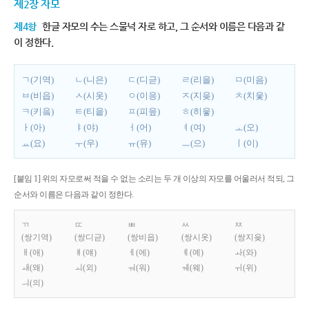
제2장 자모
제4항
한글 자모의 수는 스물넉 자로 하고, 그 순서와 이름은 다음과 같
이 정한다.
ㄱ(기역)
ㄴ(니은)
ㄷ(디귿)
ㄹ(리을)
ㅁ(미음)
ㅂ(비읍)
ㅅ(시옷)
ㅇ(이응)
ㅈ(지읒)
ㅊ(치읓)
ㅋ(키읔)
ㅌ(티읕)
ㅍ(피읖)
ㅎ(히읗)
ㅏ(아)
ㅑ(야)
ㅓ(어)
ㅕ(여)
ㅗ(오)
ㅛ(요)
ㅜ(우)
ㅠ(유)
ㅡ(으)
ㅣ(이)
[붙임 1] 위의 자모로써 적을 수 없는 소리는 두 개 이상의 자모를 어울러서 적되, 그
순서와 이름은 다음과 같이 정한다.
ㄲ
ㄸ
ㅃ
ㅆ
ㅉ
(쌍기역)
(쌍디귿)
(쌍비읍)
(쌍시옷)
(쌍지읒)
ㅐ(애)
ㅒ(얘)
ㅔ(에)
ㅖ(예)
ㅘ(와)
ㅙ(왜)
ㅚ(외)
ㅝ(워)
ㅞ(웨)
ㅟ(위)
ㅢ(의)