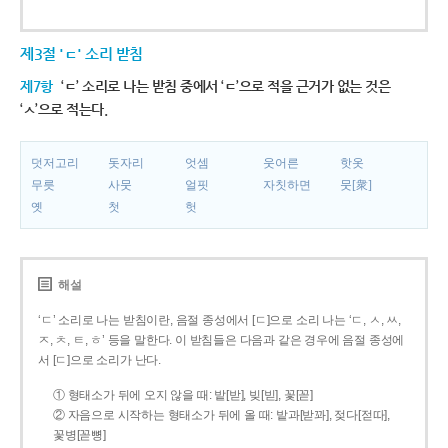
제3절 'ㄷ' 소리 받침
제7항
‘ㄷ’ 소리로 나는 받침 중에서 ‘ㄷ’으로 적을 근거가 없는 것은
‘ㅅ’으로 적는다.
덧저고리
돗자리
엇셈
웃어른
핫옷
무릇
사뭇
얼핏
자칫하면
뭇[衆]
옛
첫
헛
해설
‘ㄷ’ 소리로 나는 받침이란, 음절 종성에서 [ㄷ]으로 소리 나는 ‘ㄷ, ㅅ, ㅆ,
ㅈ, ㅊ, ㅌ, ㅎ’ 등을 말한다. 이 받침들은 다음과 같은 경우에 음절 종성에
서 [ㄷ]으로 소리가 난다.
① 형태소가 뒤에 오지 않을 때: 밭[받], 빚[빋], 꽃[꼳]
② 자음으로 시작하는 형태소가 뒤에 올 때: 밭과[받꽈], 젖다[젇따],
꽃병[꼳뼝]