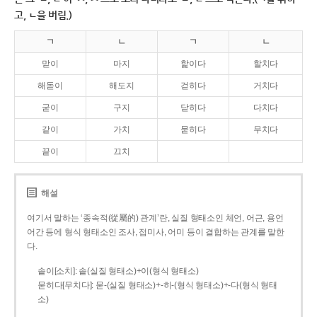
고, ㄴ을 버림.)
ㄱ
ㄴ
ㄱ
ㄴ
맏이
마지
핥이다
할치다
해돋이
해도지
걷히다
거치다
굳이
구지
닫히다
다치다
같이
가치
묻히다
무치다
끝이
끄치
해설
여기서 말하는 ‘종속적(從屬的) 관계’란, 실질 형태소인 체언, 어근, 용언
어간 등에 형식 형태소인 조사, 접미사, 어미 등이 결합하는 관계를 말한
다.
솥이[소치]: 솥(실질 형태소)+이(형식 형태소)
묻히다[무치다]: 묻­-(실질 형태소)+­-히­-(형식 형태소)+-다(형식 형태
소)