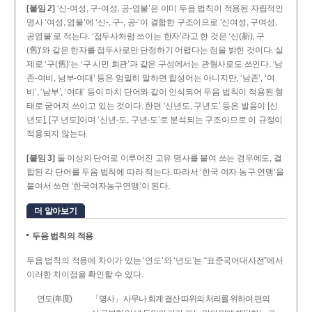
[붙임 2]
‘신-여성, 구-여성, 공-염불’은 이미 두음 법칙이 적용된 자립적인
명사 ‘여성, 염불’에 ‘신-, 구-, 공-’이 결합한 구조이므로 ‘신여성, 구여성,
공염불’로 적는다. ‘접두사처럼 쓰이는 한자’라고 한 것은 ‘신(新), 구
(舊)’와 같은 한자를 접두사로만 단정하기 어렵다는 점을 밝힌 것이다. 실
제로 ‘구(舊)’는 ‘구 시민 회관’과 같은 구성에서는 관형사로도 쓰인다. ‘남
존­-여비, 남부-­여대’ 등은 엄밀히 말하면 합성어는 아니지만, ‘남존’, ‘여
비’, ‘남부’, ‘여대’ 등이 마치 단어와 같이 인식되어 두음 법칙이 적용된 형
태로 굳어져 쓰이고 있는 것이다. 한편 ‘신년도, 구년도’ 등은 발음이 [신
년도], [구ː년도]이며 ‘신년­-도, 구년-­도’로 분석되는 구조이므로 이 규정이
적용되지 않는다.
[붙임 3]
둘 이상의 단어로 이루어진 고유 명사를 붙여 쓰는 경우에도, 결
합된 각 단어를 두음 법칙에 따라 적는다. 따라서 ‘한국 여자 농구 연맹’을
붙여서 쓰면 ‘한국여자농구연맹’이 된다.
더 알아보기
두음 법칙의 적용
두음 법칙의 적용에 차이가 있는 ‘연도’와 ‘년도’는 “표준국어대사전”에서
이러한 차이점을 확인할 수 있다.
연도(年度)
「명사」 사무나 회계 결산 따위의 처리를 위하여 편의