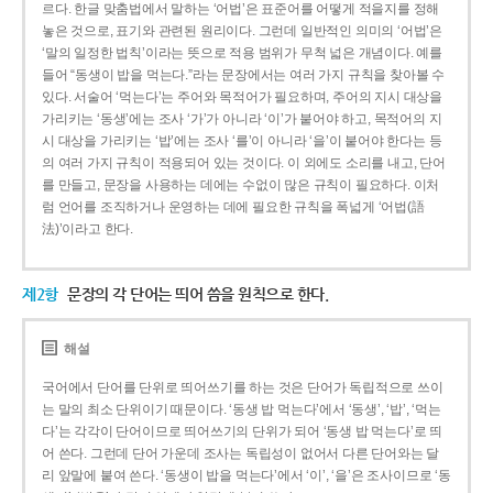
르다. 한글 맞춤법에서 말하는 ‘어법’은 표준어를 어떻게 적을지를 정해
놓은 것으로, 표기와 관련된 원리이다. 그런데 일반적인 의미의 ‘어법’은
‘말의 일정한 법칙’이라는 뜻으로 적용 범위가 무척 넓은 개념이다. 예를
들어 “동생이 밥을 먹는다.”라는 문장에서는 여러 가지 규칙을 찾아볼 수
있다. 서술어 ‘먹는다’는 주어와 목적어가 필요하며, 주어의 지시 대상을
가리키는 ‘동생’에는 조사 ‘가’가 아니라 ‘이’가 붙어야 하고, 목적어의 지
시 대상을 가리키는 ‘밥’에는 조사 ‘를’이 아니라 ‘을’이 붙어야 한다는 등
의 여러 가지 규칙이 적용되어 있는 것이다. 이 외에도 소리를 내고, 단어
를 만들고, 문장을 사용하는 데에는 수없이 많은 규칙이 필요하다. 이처
럼 언어를 조직하거나 운영하는 데에 필요한 규칙을 폭넓게 ‘어법(語
法)’이라고 한다.
제2항
문장의 각 단어는 띄어 씀을 원칙으로 한다.
해설
국어에서 단어를 단위로 띄어쓰기를 하는 것은 단어가 독립적으로 쓰이
는 말의 최소 단위이기 때문이다. ‘동생 밥 먹는다’에서 ‘동생’, ‘밥’, ‘먹는
다’는 각각이 단어이므로 띄어쓰기의 단위가 되어 ‘동생 밥 먹는다’로 띄
어 쓴다. 그런데 단어 가운데 조사는 독립성이 없어서 다른 단어와는 달
리 앞말에 붙여 쓴다. ‘동생이 밥을 먹는다’에서 ‘이’, ‘을’은 조사이므로 ‘동