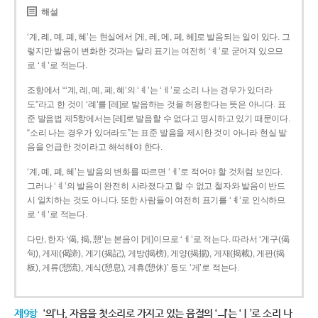
해설
‘계, 례, 몌, 폐, 혜’는 현실에서 [게, 레, 메, 페, 헤]로 발음되는 일이 있다. 그
렇지만 발음이 변화한 것과는 달리 표기는 여전히 ‘ㅖ’로 굳어져 있으므
로 ‘ㅖ’로 적는다.
조항에서 “‘계, 례, 몌, 폐, 혜’의 ‘ㅖ’는 ‘ㅔ’로 소리 나는 경우가 있더라
도”라고 한 것이 ‘례’를 [레]로 발음하는 것을 허용한다는 뜻은 아니다. 표
준 발음법 제5항에서는 [레]로 발음할 수 없다고 명시하고 있기 때문이다.
“소리 나는 경우가 있더라도”는 표준 발음을 제시한 것이 아니라 현실 발
음을 언급한 것이라고 해석해야 한다.
‘계, 몌, 폐, 혜’는 발음의 변화를 따르면 ‘ㅔ’로 적어야 할 것처럼 보인다.
그러나 ‘ㅖ’의 발음이 완전히 사라졌다고 할 수 없고 철자와 발음이 반드
시 일치하는 것도 아니다. 또한 사람들이 여전히 표기를 ‘ㅖ’로 인식하므
로 ‘ㅖ’로 적는다.
다만, 한자 ‘偈, 揭, 憩’는 본음이 [게]이므로 ‘ㅔ’로 적는다. 따라서 ‘게구(偈
句), 게제(偈諦), 게기(揭記), 게방(揭榜), 게양(揭揚), 게재(揭載), 게판(揭
板), 게류(憩流), 게식(憩息), 게휴(憩休)’ 등도 ‘게’로 적는다.
제9항
‘의’나, 자음을 첫소리로 가지고 있는 음절의 ‘ㅢ’는 ‘ㅣ’로 소리 나