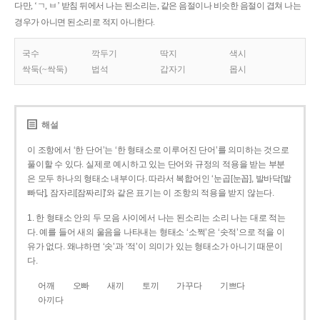
다만, ‘ㄱ, ㅂ’ 받침 뒤에서 나는 된소리는, 같은 음절이나 비슷한 음절이 겹쳐 나는
경우가 아니면 된소리로 적지 아니한다.
국수
깍두기
딱지
색시
싹둑(~싹둑)
법석
갑자기
몹시
해설
이 조항에서 ‘한 단어’는 ‘한 형태소로 이루어진 단어’를 의미하는 것으로
풀이할 수 있다. 실제로 예시하고 있는 단어와 규정의 적용을 받는 부분
은 모두 하나의 형태소 내부이다. 따라서 복합어인 ‘눈곱[눈꼽], 발바닥[발
빠닥], 잠자리[잠짜리]’와 같은 표기는 이 조항의 적용을 받지 않는다.
1. 한 형태소 안의 두 모음 사이에서 나는 된소리는 소리 나는 대로 적는
다. 예를 들어 새의 울음을 나타내는 형태소 ‘소쩍’은 ‘솟적’으로 적을 이
유가 없다. 왜냐하면 ‘솟’과 ‘적’이 의미가 있는 형태소가 아니기 때문이
다.
어깨
오빠
새끼
토끼
가꾸다
기쁘다
아끼다