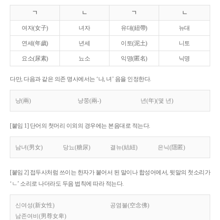
ㄱ
ㄴ
ㄱ
ㄴ
여자(女子)
녀자
유대(紐帶)
뉴대
연세(年歲)
년세
이토(泥土)
니토
요소(尿素)
뇨소
익명(匿名)
닉명
다만, 다음과 같은 의존 명사에서는 ‘냐, 녀’ 음을 인정한다.
냥(兩)
냥쭝(兩-)
년(年)(몇 년)
[붙임 1] 단어의 첫머리 이외의 경우에는 본음대로 적는다.
남녀(男女)
당뇨(糖尿)
결뉴(結紐)
은닉(隱匿)
[붙임 2] 접두사처럼 쓰이는 한자가 붙어서 된 말이나 합성어에서, 뒷말의 첫소리가
‘ㄴ’ 소리로 나더라도 두음 법칙에 따라 적는다.
신여성(新女性)
공염불(空念佛)
남존여비(男尊女卑)