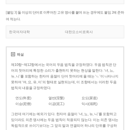
[붙임 3] 둘 이상의 단어로 이루어진 고유 명사를 붙여 쓰는 경우에도 붙임 2에 준하
여 적는다.
한국여자대학
대한요소비료회사
해설
제10항~제12항에서는 국어의 두음 법칙을 규정하였다. 두음 법칙은 단
어의 첫머리에 특정한 소리가 출현하지 못하는 현상을 말한다. ‘녀, 뇨,
뉴, 니’를 포함하는 한자어 음절이 단어 첫머리에 올 때는 ‘ㄴ’이 나타나지
못하여 ‘여, 요, 유, 이’의 형태로 실현되는데, 이 조항에서는 이러한 두음
법칙의 내용을 규정하였다.
연도(年度)
열반(涅槃)
요도(尿道)
이승(尼僧)
이공(泥工)
익사(溺死)
그런데 여기에는 예외가 있다. 한자어 음절이 ‘녀, 뇨, 뉴, 니’를 포함하고
있더라도 의존 명사에는 두음 법칙이 적용되지 않는다. 이는 의존 명사는
독립적으로 쓰이기보다는 그 앞의 말과 연결되어 하나의 단위를 구성하