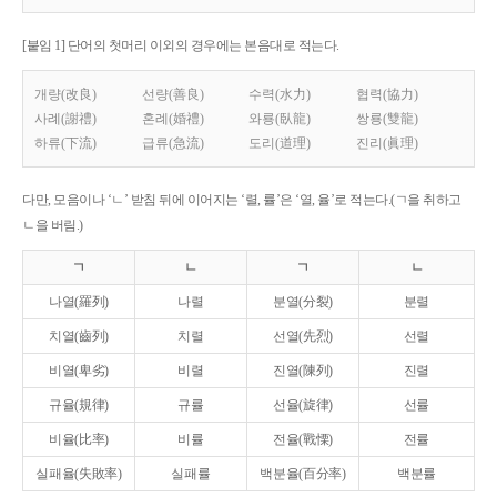
[붙임 1] 단어의 첫머리 이외의 경우에는 본음대로 적는다.
개량(改良)
선량(善良)
수력(水力)
협력(協力)
사례(謝禮)
혼례(婚禮)
와룡(臥龍)
쌍룡(雙龍)
하류(下流)
급류(急流)
도리(道理)
진리(眞理)
다만, 모음이나 ‘ㄴ’ 받침 뒤에 이어지는 ‘렬, 률’은 ‘열, 율’로 적는다.(ㄱ을 취하고
ㄴ을 버림.)
ㄱ
ㄴ
ㄱ
ㄴ
나열(羅列)
나렬
분열(分裂)
분렬
치열(齒列)
치렬
선열(先烈)
선렬
비열(卑劣)
비렬
진열(陳列)
진렬
규율(規律)
규률
선율(旋律)
선률
비율(比率)
비률
전율(戰慄)
전률
실패율(失敗率)
실패률
백분율(百分率)
백분률