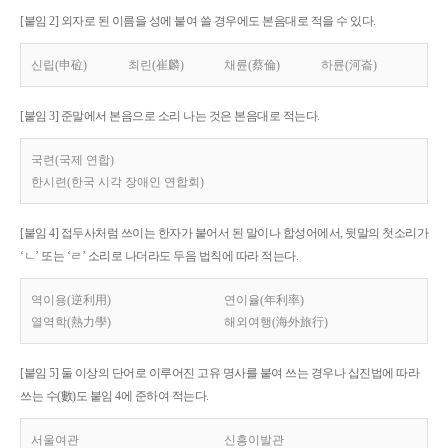
[붙임 2] 외자로 된 이름을 성에 붙여 쓸 경우에도 본음대로 적을 수 있다.
신립(申砬)
최린(崔麟)
채륜(蔡倫)
하륜(河崙)
[붙임 3] 준말에서 본음으로 소리 나는 것은 본음대로 적는다.
국련(국제 연합)
한시련(한국 시각 장애인 연합회)
[붙임 4] 접두사처럼 쓰이는 한자가 붙어서 된 말이나 합성어에서, 뒷말의 첫소리가
‘ㄴ’ 또는 ‘ㄹ’ 소리로 나더라도 두음 법칙에 따라 적는다.
역이용(逆利用)
연이율(年利率)
열역학(熱力學)
해외여행(海外旅行)
[붙임 5] 둘 이상의 단어로 이루어진 고유 명사를 붙여 쓰는 경우나 십진법에 따라
쓰는 수(數)도 붙임 4에 준하여 적는다.
서울여관
신흥이발관