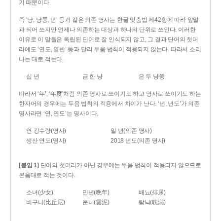
기 때문이다.
즉 ‘냥, 냥쭝, 년’ 등과 같은 의존 명사는 한글 맞춤법 제42항에 따라 앞말
과 띄어 쓰지만 언제나 의존하는 대상과 하나의 단위로 쓰인다. 이러한
이유로 이 말들은 독립된 단어로 잘 인식되지 않고, 그 결과 단어의 첫머
리에도 ‘연도, 열반’ 등과 달리 두음 법칙이 적용되지 않는다. 따라서 소리
나는 대로 적는다.
십 년
금 한 냥
은 두 냥쭝
따라서 ‘年’, ‘年度’처럼 의존 명사로 쓰이기도 하고 명사로 쓰이기도 하는
한자어의 경우에는 두음 법칙의 적용에서 차이가 난다. ‘년, 년도’가 의존
명사라면 ‘연, 연도’는 명사이다.
연 강수량(명사)
일 년(의존 명사)
생산 연도(명사)
2018 년도(의존 명사)
[붙임 1]
단어의 첫머리가 아닌 경우에는 두음 법칙이 적용되지 않으므로
본음대로 적는 것이다.
소녀(少女)
만년(晩年)
배뇨(排尿)
비구니(比丘尼)
운니(雲泥)
탐닉(耽溺)