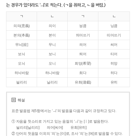
는 경우가 있더라도 ‘ㅢ’로 적는다. (ㄱ을 취하고, ㄴ을 버림.)
ㄱ
ㄴ
ㄱ
ㄴ
의의(意義)
의이
닁큼
닝큼
본의(本義)
본이
띄어쓰기
띠어쓰기
무늬[紋]
무니
씌어
씨어
보늬
보니
틔어
티어
오늬
오니
희망(希望)
히망
하늬바람
하니바람
희다
히다
늴리리
닐리리
유희(遊戱)
유히
해설
표준 발음법 제5항에서는 ‘ㅢ’의 발음을 다음과 같이 규정하고 있다.
① 자음을 첫소리로 가지고 있는 음절의 ‘ㅢ’는 [ㅣ]로 발음한다.
늴리리[닐리리]
씌어[씨어]
유희[유히]
② 단어의 첫음절 이외의 ‘의’는 [이]로, 조사 ‘의’는 [에]로 발음할 수 있다.