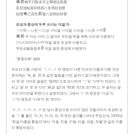
兩字只取本字之釋俚語爲聲
其尼池梨眉非時異八音用於初聲
役隱
乙音邑
凝八音用於終聲
초성과 종성에 두루 쓰이는 여덟 자
ㄱ기역 ㄴ니은 ㄷ디귿 ㄹ리을 ㅁ미음 ㅂ비읍 ㅅ시옷 ㆁ
두 자는 다만 그 글자의 우리말 뜻을 취해 소리로 사용한다.
기니디리미비시
여덟 음은 초성에 사용되고,
역은귿을음읍옷
여덟 음은 종성에 사용된다.
“훈몽자회” 범례
자모의 이름 가운데 ‘ㄱ, ㄷ, ㅅ’의 명칭이 다른 자모의 이름과 다른 것은
한자에는 ‘윽, 읃, 읏’과 같은 발음을 가진 글자가 없기 때문이었다. 그래
서 ‘윽’은 가까운 발음인 ‘役(역)’으로 표시하여 ‘ㄱ’은 ‘기역’이 되었다. 그
리고 ‘읃’과 ‘읏’은 각각 ‘末(귿 말)’과 ‘衣(옷 의)’로 표기하고, 두 글자는 글
자의 의미만을 취한다고 설명하였다. 그래서 ‘ㄷ’의 명칭은 ‘디귿’이,
‘ㅅ’의 명칭은 ‘시옷’이 된 것이다.
‘ㅈ, ㅊ, ㅋ, ㅌ, ㅍ, ㅎ’은 당시 종성으로 쓰이지 않던 것들이어서 초성에 모
음 ‘ㅣ’를 붙인 ‘지, 치, 키, 티, 피, 히’로만 음가를 나타내 주었는데, 1933년
‘한글 마춤법 통일안’에서 ‘지읒, 치읓, 키읔, 티읕, 피읖, 히읗’과 같은 이름
이 확정되었다.