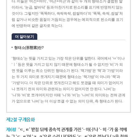
다. 이들은 ‘어간+어미’, ‘어근+어근’과 같이 두 개의 형태소가 결합된 말
이라서, ‘눈곱, 발바닥’ 등과 마찬가지로 된소리를 표기에 반영하지 않는
것이다. 그렇지만 ‘똑똑하다, 쓱싹쓱싹, 쌉쌀하다’의 ‘똑똑, 쓱싹, 쌉쌀’처
럼 같거나 비슷한 음절이 거듭되는 경우에는 예외적으로 된소리를 표기
에 반영하여 같은 글자로 적는다.
더 알아보기
형태소(形態素)란?
‘형태소’는 뜻을 가지고 있는 가장 작은 단위를 말한다. 국어에서 ‘ㅂ’이나
‘ㅣ’ 등은 뜻을 가지고 있지 않기 때문에 형태소가 될 수 없지만 ‘비’가 되
면 뜻을 이루는 최소 단위인 형태소가 된다. ‘책가방’은 ‘책’과 ‘가방’이라
는 두 가지 의미로 쪼개지기 때문에 형태소는 ‘책가방’이 아니라 ‘책’과
‘가방’이다. 더 작은 단위로 쪼개진다고 해도 쪼갰을 때 의미가 없어지거
나 쪼개기 전의 의미와 관련되는 의미가 없어지면 안 된다. ‘나비’는
‘나’와 ‘비’로 쪼개어지지만 이때 ‘나’와 ‘비’는 ‘나비’의 의미와는 전혀 관계
가 없으므로 ‘나비’는 더 이상 쪼갤 수 없는 의미 단위, 즉 형태소가 된다.
제2절 구개음화
제6항
‘ㄷ, ㅌ’ 받침 뒤에 종속적 관계를 가진 ‘- 이(-)’나 ‘- 히 -’가 올 적에
는 그 ‘ㄷ, ㅌ’이 ‘ㅈ, ㅊ’으로 소리 나더라도 ‘ㄷ, ㅌ’으로 적는다.(ㄱ을 취하