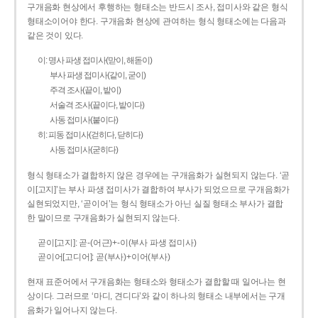
구개음화 현상에서 후행하는 형태소는 반드시 조사, 접미사와 같은 형식
형태소이어야 한다. 구개음화 현상에 관여하는 형식 형태소에는 다음과
같은 것이 있다.
이: 명사 파생 접미사(맏이, 해돋이)
부사 파생 접미사(같이, 굳이)
주격 조사(끝이, 밭이)
서술격 조사(끝이다, 밭이다)
사동 접미사(붙이다)
히: 피동 접미사(걷히다, 닫히다)
사동 접미사(굳히다)
형식 형태소가 결합하지 않은 경우에는 구개음화가 실현되지 않는다. ‘곧
이[고지]’는 부사 파생 접미사가 결합하여 부사가 되었으므로 구개음화가
실현되었지만, ‘곧이어’는 형식 형태소가 아닌 실질 형태소 부사가 결합
한 말이므로 구개음화가 실현되지 않는다.
곧이[고지]: 곧-­(어근)+­-이(부사 파생 접미사)
곧이어[고디어]: 곧(부사)+이어(부사)
현재 표준어에서 구개음화는 형태소와 형태소가 결합할 때 일어나는 현
상이다. 그러므로 ‘마디, 견디다’와 같이 하나의 형태소 내부에서는 구개
음화가 일어나지 않는다.