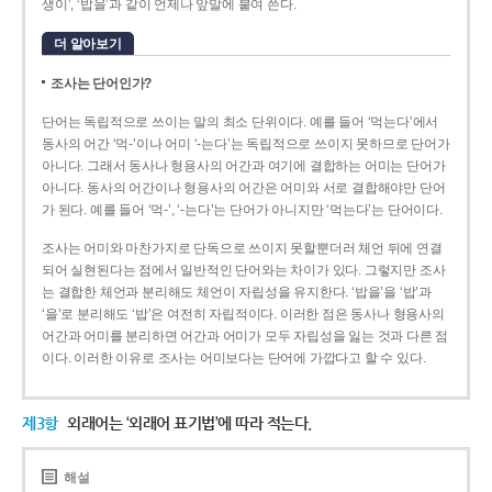
생이’, ‘밥을’과 같이 언제나 앞말에 붙여 쓴다.
더 알아보기
조사는 단어인가?
단어는 독립적으로 쓰이는 말의 최소 단위이다. 예를 들어 ‘먹는다’에서
동사의 어간 ‘먹-­’이나 어미 ‘­-는다’는 독립적으로 쓰이지 못하므로 단어가
아니다. 그래서 동사나 형용사의 어간과 여기에 결합하는 어미는 단어가
아니다. 동사의 어간이나 형용사의 어간은 어미와 서로 결합해야만 단어
가 된다. 예를 들어 ‘먹-’, ‘-는다’는 단어가 아니지만 ‘먹는다’는 단어이다.
조사는 어미와 마찬가지로 단독으로 쓰이지 못할뿐더러 체언 뒤에 연결
되어 실현된다는 점에서 일반적인 단어와는 차이가 있다. 그렇지만 조사
는 결합한 체언과 분리해도 체언이 자립성을 유지한다. ‘밥을’을 ‘밥’과
‘을’로 분리해도 ‘밥’은 여전히 자립적이다. 이러한 점은 동사나 형용사의
어간과 어미를 분리하면 어간과 어미가 모두 자립성을 잃는 것과 다른 점
이다. 이러한 이유로 조사는 어미보다는 단어에 가깝다고 할 수 있다.
제3항
외래어는 ‘외래어 표기법’에 따라 적는다.
해설