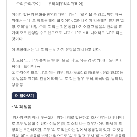
주의[주의/주이]
우리의[우리의/우리에]
이러한 발음의 변화를 반영한다면 ‘ㅢ’는 ‘ㅣ’로 적을 수 있고, 특히 자음
뒤에서는 ‘ㅣ’로 적도록 해야 할 것이다. 그러나 이미 익숙해진 표기인 ‘희
망, 주의’를 ‘히망, 주이’로 적는 것은 공감하기 어렵고 발음의 변화를 표
기에 모두 반영할 수도 없으므로 ‘ㅢ’가 ‘ㅣ’로 소리 나더라도 ‘ㅢ’로 적는
것이다.
이 조항에서는 ‘ㅢ’로 적는 세 가지 유형을 제시하고 있다.
① 모음 ‘ㅡ, ㅣ’가 줄어든 형태이므로 ‘ㅢ’로 적는 경우: 씌어(←쓰이어),
틔어(←트이어) 등
② 한자어이므로 ‘ㅢ’로 적는 경우: 의의(意義), 희망(希望), 유희(遊戱) 등
③ 발음과 표기의 전통에 따라 ‘ㅢ’로 적는 경우: 무늬, 하늬바람, 늴리리,
닁큼 등
더 알아보기
‘의’의 발음
‘의사의 책임’에서 첫음절의 ‘의’는 [의]로 발음하고 조사 ‘의’는 [의]나 [에]
로 모두 발음할 수 있다. 이들은 [이]로 소리 나는 경우가 아니라서 이 조
항과는 무관하지만, 모두 ‘의’로 적는다는 점에서 공통점이 있다. 즉 첫음
절의 ‘의’는 발음의 변화가 없으므로 ‘의’로 적고, 조사 ‘의’는 [에]로 발음할