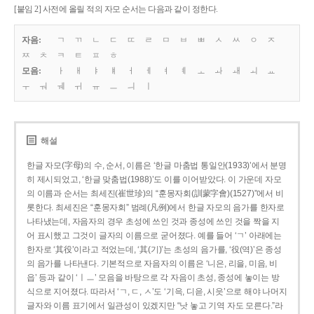
[붙임 2] 사전에 올릴 적의 자모 순서는 다음과 같이 정한다.
자음:
ㄱ
ㄲ
ㄴ
ㄷ
ㄸ
ㄹ
ㅁ
ㅂ
ㅃ
ㅅ
ㅆ
ㅇ
ㅈ
ㅉ
ㅊ
ㅋ
ㅌ
ㅍ
ㅎ
모음:
ㅏ
ㅐ
ㅑ
ㅒ
ㅓ
ㅔ
ㅕ
ㅖ
ㅗ
ㅘ
ㅙ
ㅚ
ㅛ
ㅜ
ㅝ
ㅞ
ㅟ
ㅠ
ㅡ
ㅢ
ㅣ
해설
한글 자모(字母)의 수, 순서, 이름은 ‘한글 마춤법 통일안(1933)’에서 분명
히 제시되었고, ‘한글 맞춤법(1988)’도 이를 이어받았다. 이 가운데 자모
의 이름과 순서는 최세진(崔世珍)의 “훈몽자회(訓蒙字會)(1527)”에서 비
롯한다. 최세진은 “훈몽자회” 범례(凡例)에서 한글 자모의 음가를 한자로
나타냈는데, 자음자의 경우 초성에 쓰인 것과 종성에 쓰인 것을 짝을 지
어 표시했고 그것이 글자의 이름으로 굳어졌다. 예를 들어 ‘ㄱ’ 아래에는
한자로 ‘其役’이라고 적었는데, ‘其(기)’는 초성의 음가를, ‘役(역)’은 종성
의 음가를 나타낸다. 기본적으로 자음자의 이름은 ‘니은, 리을, 미음, 비
읍’ 등과 같이 ‘ㅣㅡ’ 모음을 바탕으로 각 자음이 초성, 종성에 놓이는 방
식으로 지어졌다. 따라서 ‘ㄱ, ㄷ, ㅅ’도 ‘기윽, 디읃, 시읏’으로 해야 나머지
글자와 이름 표기에서 일관성이 있겠지만 “낫 놓고 기역 자도 모른다.”라