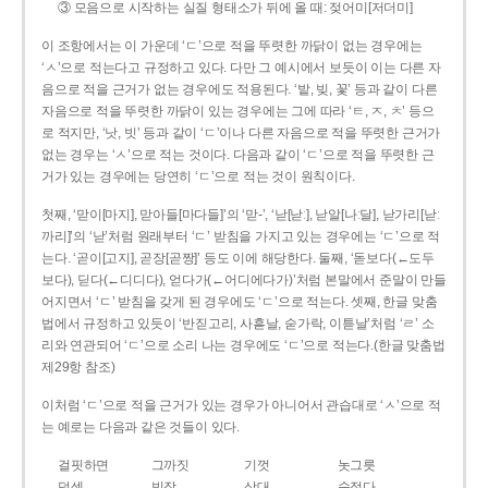
③ 모음으로 시작하는 실질 형태소가 뒤에 올 때: 젖어미[저더미]
이 조항에서는 이 가운데 ‘ㄷ’으로 적을 뚜렷한 까닭이 없는 경우에는
‘ㅅ’으로 적는다고 규정하고 있다. 다만 그 예시에서 보듯이 이는 다른 자
음으로 적을 근거가 없는 경우에도 적용된다. ‘밭, 빚, 꽃’ 등과 같이 다른
자음으로 적을 뚜렷한 까닭이 있는 경우에는 그에 따라 ‘ㅌ, ㅈ, ㅊ’ 등으
로 적지만, ‘낫, 빗’ 등과 같이 ‘ㄷ’이나 다른 자음으로 적을 뚜렷한 근거가
없는 경우는 ‘ㅅ’으로 적는 것이다. 다음과 같이 ‘ㄷ’으로 적을 뚜렷한 근
거가 있는 경우에는 당연히 ‘ㄷ’으로 적는 것이 원칙이다.
첫째, ‘맏이[마지], 맏아들[마다들]’의 ‘맏-’, ‘낟[낟ː], 낟알[나ː달], 낟가리[낟ː
까리]’의 ‘낟’처럼 원래부터 ‘ㄷ’ 받침을 가지고 있는 경우에는 ‘ㄷ’으로 적
는다. ‘곧이[고지], 곧장[곧짱]’ 등도 이에 해당한다. 둘째, ‘돋보다(←도두
보다), 딛다(←디디다), 얻다가(←어디에다가)’처럼 본말에서 준말이 만들
어지면서 ‘ㄷ’ 받침을 갖게 된 경우에도 ‘ㄷ’으로 적는다. 셋째, 한글 맞춤
법에서 규정하고 있듯이 ‘반짇고리, 사흗날, 숟가락, 이튿날’처럼 ‘ㄹ’ 소
리와 연관되어 ‘ㄷ’으로 소리 나는 경우에도 ‘ㄷ’으로 적는다.(한글 맞춤법
제29항 참조)
이처럼 ‘ㄷ’으로 적을 근거가 있는 경우가 아니어서 관습대로 ‘ㅅ’으로 적
는 예로는 다음과 같은 것들이 있다.
걸핏하면
그까짓
기껏
놋그릇
덧셈
빗장
삿대
숫접다