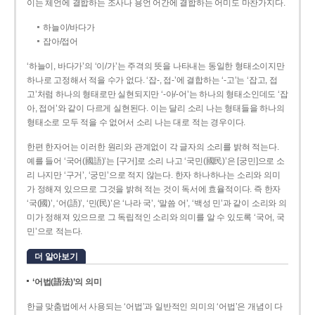
이는 체언에 결합하는 조사나 용언 어간에 결합하는 어미도 마찬가지다.
하늘이/바다가
잡아/접어
‘하늘이, 바다가’의 ‘이/가’는 주격의 뜻을 나타내는 동일한 형태소이지만
하나로 고정해서 적을 수가 없다. ‘잡-, 접-’에 결합하는 ‘-고’는 ‘잡고, 접
고’처럼 하나의 형태로만 실현되지만 ‘-아/-어’는 하나의 형태소인데도 ‘잡
아, 접어’와 같이 다르게 실현된다. 이는 달리 소리 나는 형태들을 하나의
형태소로 모두 적을 수 없어서 소리 나는 대로 적는 경우이다.
한편 한자어는 이러한 원리와 관계없이 각 글자의 소리를 밝혀 적는다.
예를 들어 ‘국어(國語)’는 [구거]로 소리 나고 ‘국민(國民)’은 [궁민]으로 소
리 나지만 ‘구거’, ‘궁민’으로 적지 않는다. 한자 하나하나는 소리와 의미
가 정해져 있으므로 그것을 밝혀 적는 것이 독서에 효율적이다. 즉 한자
‘국(國)’, ‘어(語)’, ‘민(民)’은 ‘나라 국’, ‘말씀 어’, ‘백성 민’과 같이 소리와 의
미가 정해져 있으므로 그 독립적인 소리와 의미를 알 수 있도록 ‘국어, 국
민’으로 적는다.
더 알아보기
‘어법(語法)’의 의미
한글 맞춤법에서 사용되는 ‘어법’과 일반적인 의미의 ‘어법’은 개념이 다