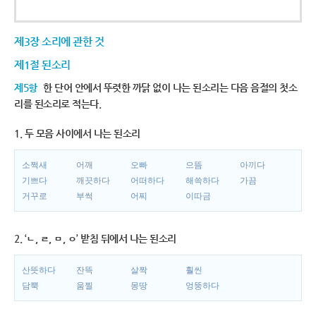
제3장 소리에 관한 것
제1절 된소리
제5항
한 단어 안에서 뚜렷한 까닭 없이 나는 된소리는 다음 음절의 첫소
리를 된소리로 적는다.
1. 두 모음 사이에서 나는 된소리
소쩍새
어깨
오빠
으뜸
아끼다
기쁘다
깨끗하다
어떠하다
해쓱하다
가끔
거꾸로
부썩
어찌
이따금
2. ‘ㄴ, ㄹ, ㅁ, ㅇ’ 받침 뒤에서 나는 된소리
산뜻하다
잔뜩
살짝
훨씬
담뿍
움찔
몽땅
엉뚱하다