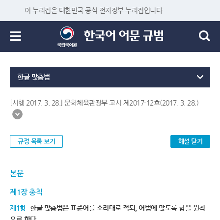
이 누리집은 대한민국 공식 전자정부 누리집입니다.
한글 맞춤법
[시행 2017. 3. 28.] 문화체육관광부 고시 제2017-12호(2017. 3. 28.)
규정 목록 보기
해설 닫기
본문
제1장 총칙
제1항
한글 맞춤법은 표준어를 소리대로 적되, 어법에 맞도록 함을 원칙
으로 한다.