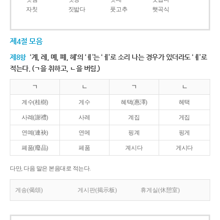
자칫
짓밟다
풋고추
햇곡식
제4절 모음
제8항
‘계, 례, 몌, 폐, 혜’의 ‘ㅖ’는 ‘ㅔ’로 소리 나는 경우가 있더라도 ‘ㅖ’로
적는다. (ㄱ을 취하고, ㄴ을 버림.)
ㄱ
ㄴ
ㄱ
ㄴ
계수(桂樹)
게수
혜택(惠澤)
헤택
사례(謝禮)
사레
계집
게집
연몌(連袂)
연메
핑계
핑게
폐품(廢品)
페품
계시다
게시다
다만, 다음 말은 본음대로 적는다.
게송(偈頌)
게시판(揭示板)
휴게실(休憩室)