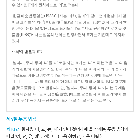
수 있지만 [의]가 원칙이므로 ‘의’로 적는다.
‘한글 마춤법 통일안(1933)’에서는 ‘긔챠, 일긔’와 같이 언어 현실에서 멀
어진 표기를 ‘기차(汽車), 일기(日氣)’로 적을 것을 규정하였다. 그러나 ‘희
망, 주의’는 [의]로 발음되므로 표기도 ‘ㅢ’로 한다고 규정하였다. ‘한글 맞
춤법(1988)’에서는 발음의 변화는 인정하면서 표기는 기존대로 유지하
였다.
‘늬’의 발음과 표기
‘늴리리, 무늬’ 등의 ‘늬’를 ‘니’로 읽지만 표기는 ‘늬’로 하는 것을 ‘ㄴ’의 음
가와 관련하여 설명하기도 한다. ‘무늬’의 ‘ㄴ’은 ‘어머니’의 ‘ㄴ’과 음가가
다르므로 이를 고려하여 ‘늬’로 적는다는 견해이다. 이에 따르면 ‘ㄴ’은
‘ㅣ(ㅑ, ㅕ, ㅛ, ㅠ)’와 결합하면 ‘어머니, 읽으니까’에서의 [니]처럼 경구개
음(硬口蓋音) [ɲ]으로 발음되지만, ‘늴리리, 무늬’ 등의 ‘늬’에서는 구개음
화하지 않은 ‘ㄴ’, 곧 치경음(齒莖音) [n]으로 발음된다. 이를 고려하여 ‘늴
리리, 무늬’ 등에서는 전통적인 표기대로 ‘늬’로 적는다고 본다.
제5절 두음 법칙
제10항
한자음 ‘녀, 뇨, 뉴, 니’가 단어 첫머리에 올 적에는, 두음 법칙에
따라 ‘여, 요, 유, 이’로 적는다. (ㄱ을 취하고, ㄴ을 버림.)