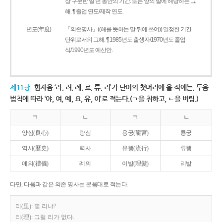
상 구분한 일 년 동안의 기간. 또는 앞의 말에 해당하는 그
해. ¶ 졸업 연도/제작 연도.
년도(年度)
「의존명사」((해를 뜻하는 말 뒤에 쓰여)) 일정한 기간
단위로서의 그해. ¶ 1985년도 출생자/1970년도 졸업
식/1990년도 예산안.
제11항
한자음 ‘랴, 려, 례, 료, 류, 리’가 단어의 첫머리에 올 적에는, 두음
법칙에 따라 ‘야, 여, 예, 요, 유, 이’로 적는다.(ㄱ을 취하고, ㄴ을 버림.)
ㄱ
ㄴ
ㄱ
ㄴ
양심(良心)
량심
용궁(龍宮)
룡궁
역사(歷史)
력사
유행(流行)
류행
예의(禮儀)
례의
이발(理髮)
리발
다만, 다음과 같은 의존 명사는 본음대로 적는다.
리(里): 몇 리냐?
리(理): 그럴 리가 없다.