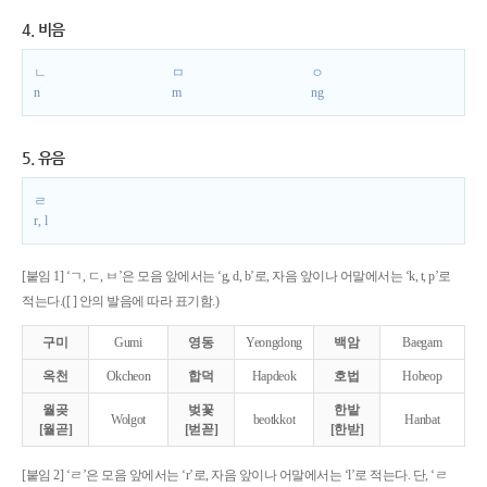
4. 비음
ㄴ
ㅁ
ㅇ
n
m
ng
5. 유음
ㄹ
r, l
[붙임 1] ‘ㄱ, ㄷ, ㅂ’은 모음 앞에서는 ‘g, d, b’로, 자음 앞이나 어말에서는 ‘k, t, p’로
적는다.([ ] 안의 발음에 따라 표기함.)
구미
Gumi
영동
Yeongdong
백암
Baegam
옥천
Okcheon
합덕
Hapdeok
호법
Hobeop
월곶
벚꽃
한밭
Wolgot
beotkkot
Hanbat
[월곧]
[벋꼳]
[한받]
[붙임 2] ‘ㄹ’은 모음 앞에서는 ‘r’로, 자음 앞이나 어말에서는 ‘l’로 적는다. 단, ‘ㄹ