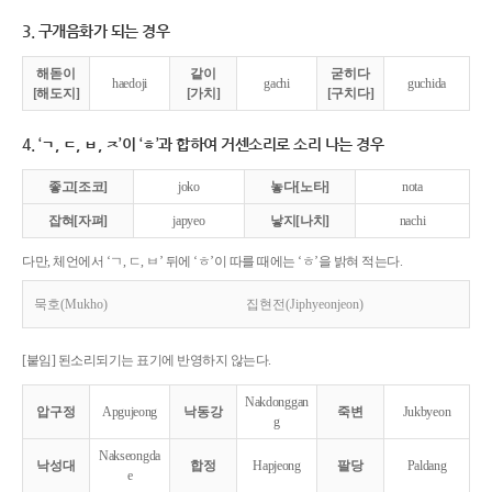
3. 구개음화가 되는 경우
해돋이
같이
굳히다
haedoji
gachi
guchida
[해도지]
[가치]
[구치다]
4. ‘ㄱ, ㄷ, ㅂ, ㅈ’이 ‘ㅎ’과 합하여 거센소리로 소리 나는 경우
좋고[조코]
joko
놓다[노타]
nota
잡혀[자펴]
japyeo
낳지[나치]
nachi
다만, 체언에서 ‘ㄱ, ㄷ, ㅂ’ 뒤에 ‘ㅎ’이 따를 때에는 ‘ㅎ’을 밝혀 적는다.
묵호(Mukho)
집현전(Jiphyeonjeon)
[붙임] 된소리되기는 표기에 반영하지 않는다.
Nakdonggan
압구정
Apgujeong
낙동강
죽변
Jukbyeon
g
Nakseongda
낙성대
합정
Hapjeong
팔당
Paldang
e