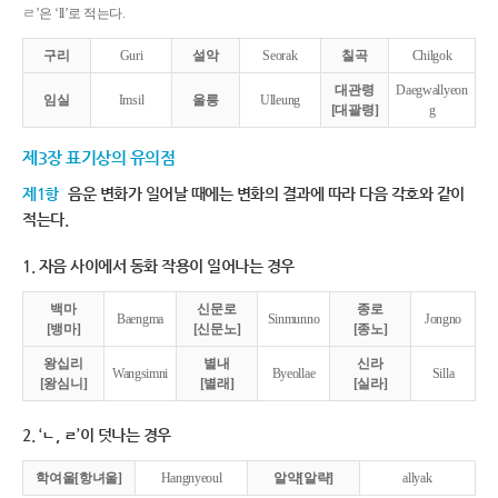
ㄹ’은 ‘ll’로 적는다.
구리
Guri
설악
Seorak
칠곡
Chilgok
대관령
Daegwallyeon
임실
Imsil
울릉
Ulleung
[대괄령]
g
제3장 표기상의 유의점
제1항
음운 변화가 일어날 때에는 변화의 결과에 따라 다음 각호와 같이
적는다.
1. 자음 사이에서 동화 작용이 일어나는 경우
백마
신문로
종로
Baengma
Sinmunno
Jongno
[뱅마]
[신문노]
[종노]
왕십리
별내
신라
Wangsimni
Byeollae
Silla
[왕심니]
[별래]
[실라]
2. ‘ㄴ, ㄹ’이 덧나는 경우
학여울[항녀울]
Hangnyeoul
알약[알략]
allyak