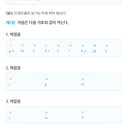
[붙임 2] 장모음의 표기는 따로 하지 않는다.
제2항
자음은 다음 각호와 같이 적는다.
1. 파열음
ㄱ
ㄲ
ㅋ
ㄷ
ㄸ
ㅌ
ㅂ
ㅃ
ㅍ
g, k
kk
k
d, t
tt
t
b, p
pp
p
2. 파찰음
ㅈ
ㅉ
ㅊ
j
jj
ch
3. 마찰음
ㅅ
ㅆ
ㅎ
s
ss
h