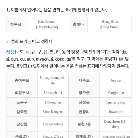
1. 이름에서 일어나는 음운 변화는 표기에 반영하지 않는다.
Han Boknam
Hong Bitna
한복남
홍빛나
(Han Bok-nam)
(Hong Bit-na)
2. 성의 표기는 따로 정한다.
제5항
‘도, 시, 군, 구, 읍, 면, 리, 동’의 행정 구역 단위와 ‘가’는 각각 ‘do,
si, gun, gu, eup, myeon, ri, dong, ga’로 적고, 그 앞에는 붙임표(-)를 넣
는다. 붙임표(-) 앞뒤에서 일어나는 음운 변화는 표기에 반영하지 않는다.
Chungcheongbuk-
충청북도
제주도
Jeju-do
do
의정부시
Uijeongbu-si
양주군
Yangju-gun
도봉구
Dobong-gu
신창읍
Sinchang-eup
삼죽면
Samjuk-myeon
인왕리
Inwang-ri
Bongcheon 1(il)-
당산동
Dangsan-dong
봉천 1동
dong
종로 2가
Jongno 2(i)-ga
퇴계로 3가
Toegyero 3(sam)-ga