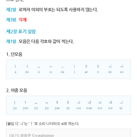
제2항
로마자 이외의 부호는 되도록 사용하지 않는다.
제3항
삭제
제2장 표기 일람
제1항
모음은 다음 각호와 같이 적는다.
1. 단모음
ㅏ
ㅓ
ㅗ
ㅜ
ㅡ
ㅣ
ㅐ
ㅔ
ㅚ
ㅟ
a
eo
o
u
eu
i
ae
e
oe
wi
2. 이중 모음
ㅑ
ㅕ
ㅛ
ㅠ
ㅒ
ㅖ
ㅘ
ㅙ
ㅝ
ㅞ
ㅢ
ya
yeo
yo
yu
yae
ye
wa
wae
wo
we
ui
[붙임 1] ‘ㅢ’는 ‘ㅣ’로 소리 나더라도 ui로 적는다.
(보기) 광희문 Gwanghuimun