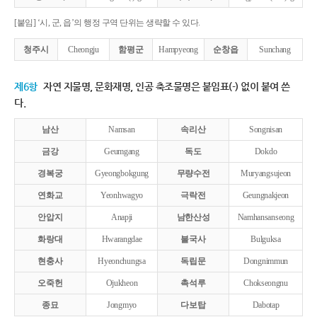
[붙임] ‘시, 군, 읍’의 행정 구역 단위는 생략할 수 있다.
청주시
Cheongju
함평군
Hampyeong
순창읍
Sunchang
제6항
자연 지물명, 문화재명, 인공 축조물명은 붙임표(-) 없이 붙여 쓴
다.
남산
Namsan
속리산
Songnisan
금강
Geumgang
독도
Dokdo
경복궁
Gyeongbokgung
무량수전
Muryangsujeon
연화교
Yeonhwagyo
극락전
Geungnakjeon
안압지
Anapji
남한산성
Namhansanseong
화랑대
Hwarangdae
불국사
Bulguksa
현충사
Hyeonchungsa
독립문
Dongnimmun
오죽헌
Ojukheon
촉석루
Chokseongnu
종묘
Jongmyo
다보탑
Dabotap