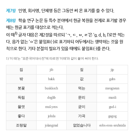
제7항
인명, 회사명, 단체명 등은 그동안 써 온 표기를 쓸 수 있다.
제8항
학술 연구 논문 등 특수 분야에서 한글 복원을 전제로 표기할 경우
에는 한글 표기를 대상으로 적는다.
1)
이 때
글자 대응은 제2장을 따르되 ‘ㄱ, ㄷ, ㅂ, ㄹ’은 ‘g, d, b, l’로만 적는
다. 음가 없는 ‘ㅇ’은 붙임표(-)로 표기하되 어두에서는 생략하는 것을 원
칙으로 한다. 기타 분절의 필요가 있을 때에도 붙임표(-)를 쓴다.
1) '이 때'는 "표준국어대사전"에 따르면 '이때'와 같이 붙여 써야 한다.
집
jib
짚
jip
밖
bakk
값
gabs
붓꽃
buskkoch
먹는
meogneun
독립
doglib
문리
munli
물엿
mul-yeos
굳이
gud-i
좋다
johda
가곡
gagog
조랑말
jolangmal
없었습니다
eobs-eoss-seubnida