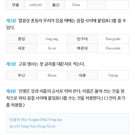
샛별
saetbyeol
울산
Ulsan
제2항
발음상 혼동의 우려가 있을 때에는 음절 사이에 붙임표(-)를 쓸 수
있다.
중앙
Jung-ang
반구대
Ban-gudae
세운
Se-un
해운대
Hae-undae
제3항
고유 명사는 첫 글자를 대문자로 적는다.
부산
Busan
세종
Sejong
제4항
인명은 성과 이름의 순서로 띄어 쓴다. 이름은 붙여 쓰는 것을 원
칙으로 하되 음절 사이에 붙임표(-)를 쓰는 것을 허용한다.( ( ) 안의 표기
를 허용함.)
민용하 Min Yongha (Min Yong-ha)
송나리 Song Nari (Song Na-ri)