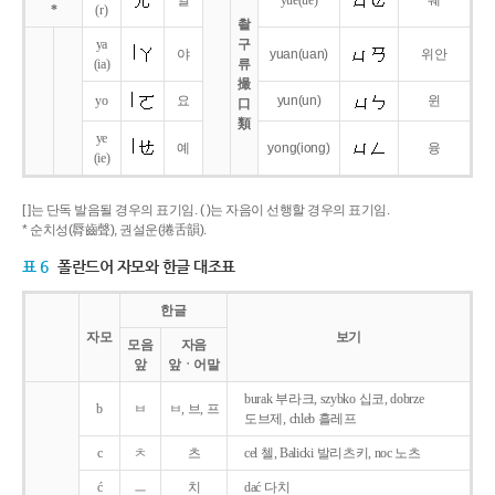
얼
yue
(ue)
웨
*
(r)
촬
ya
구
야
yuan
(uan)
위안
(ia)
류
撮
yo
요
yun
(un)
윈
口
類
ye
예
yong
(iong)
융
(ie)
[ ]는 단독 발음될 경우의 표기임. ( )는 자음이 선행할 경우의 표기임.
* 순치성(脣齒聲), 권설운(捲舌韻).
표 6
폴란드어 자모와 한글 대조표
한글
자모
보기
모음
자음
앞
앞ㆍ어말
burak 부라크, szybko 십코, dobrze
b
ㅂ
ㅂ, 브, 프
도브제, chleb 흘레프
c
ㅊ
츠
cel 첼, Balicki 발리츠키, noc 노츠
ć
ㅡ
치
dać 다치