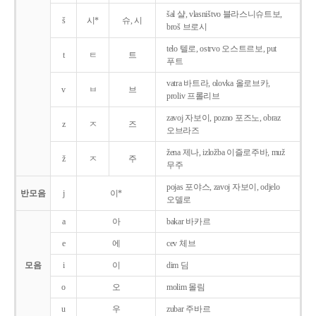
šal 샬, vlasništvo 블라스니슈트보,
š
시*
슈, 시
broš 브로시
telo 텔로, ostrvo 오스트르보, put
t
ㅌ
트
푸트
vatra 바트라, olovka 올로브카,
v
ㅂ
브
proliv 프롤리브
zavoj 자보이, pozno 포즈노, obraz
z
ㅈ
즈
오브라즈
žena 제나, izložba 이즐로주바, muž
ž
ㅈ
주
무주
pojas 포야스, zavoj 자보이, odjelo
반모음
j
이*
오델로
a
아
bakar 바카르
e
에
cev 체브
모음
i
이
dim 딤
o
오
molim 몰림
u
우
zubar 주바르