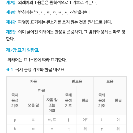
제2항
외래어의 1 음운은 원칙적으로 1 기호로 적는다.
제3항
받침에는 ‘ㄱ, ㄴ, ㄹ, ㅁ, ㅂ, ㅅ, ㅇ’만을 쓴다.
제4항
파열음 표기에는 된소리를 쓰지 않는 것을 원칙으로 한다.
제5항
이미 굳어진 외래어는 관용을 존중하되, 그 범위와 용례는 따로 정
한다.
제2장 표기 일람표
외래어는 표 1~19에 따라 표기한다.
표 1
국제 음성 기호와 한글 대조표
자음
반모음
모음
한글
국제
국제
국제
자음 앞
음성
음성
한글
음성
한글
모음 앞
또는
기호
기호
기호
어말
p
ㅍ
ㅂ, 프
j
이*
i
이
b
ㅂ
브
ɥ
위
y
위