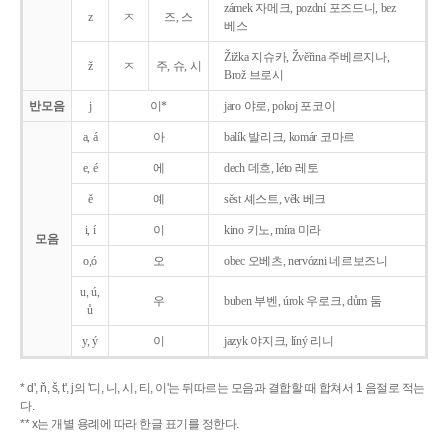
zámek 자메크, pozdní 포즈드니, bez
z
ㅈ
즈, 스
베스
Žižka 지슈카, Žvěřina 주베르지나,
ž
ㅈ
주, 슈, 시
Brož 브로시
반모음
j
이*
jaro 야로, pokoj 포코이
a, á
아
balík 발리크, komár 코마르
e, é
에
dech 데흐, léto 레토
ě
예
sěst 셰스트, věk 베크
i, í
이
kino 키노, míra 미라
모음
o,ó
오
obec 오베츠, nervózni 네르보즈니
u, ú,
우
buben 부벤, úrok 우로크, dům 둠
ů
y, ý
이
jazyk
야지크, líný 리니
* d', ň, š, t', j의 '디, 니, 시, 티, 이'는 뒤따르는 모음과 결합할 때 합쳐서 1 음절로 적는
다.
** x는 개별 용례에 따라 한글 표기를 정한다.