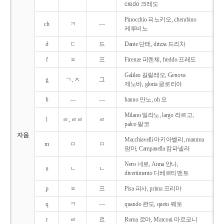
credo 크레도
Pinocchio 피노키오, cherubino
ch
ㅋ
―
케루비노
d
ㄷ
드
Dante 단테, drizza 드리차
f
ㅍ
프
Firenze 피렌체, freddo 프레도
Galileo 갈릴레오, Genova
g
ㄱ, ㅈ
그
제노바, gloria 글로리아
h
―
―
hanno 안노, oh 오
Milano 밀라노, largo 라르고,
l
ㄹ, ㄹㄹ
ㄹ
palco 팔코
자음
Macchiavelli 마키아벨리, mamma
m
ㅁ
ㅁ
맘마, Campanella 캄파넬라
Nero 네로, Anna 안나,
n
ㄴ
ㄴ
divertimento 디베르티멘토
p
ㅍ
프
Pisa 피사, prima 프리마
q
ㅋ
―
quando 콴도, queto 퀘토
r
ㄹ
르
Roma 로마, Marconi 마르코니