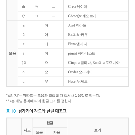
ch
ㅋ
ㅡ
Cheia 케이아
gh
ㄱ
ㅡ
Gheorghe 게오르게
a
아
Arad 아라드
ǎ
어
Bacǎu 바커우
e
에
Elena 엘레나
모음
i
이
pianist 피아니스트
î, â
으
Cîmpina 큼피나, România 로므니아
o
오
Oradea 오라데아
u
우
Nucet 누체트
* ş의 '시'는 뒤따르는 모음과 결합할 때 합쳐서 1 음절로 적는다.
** x는 개별 용례에 따라 한글 표기를 정한다.
표 10
헝가리어 자모와 한글 대조표
한글
자모
보기
모음
자음