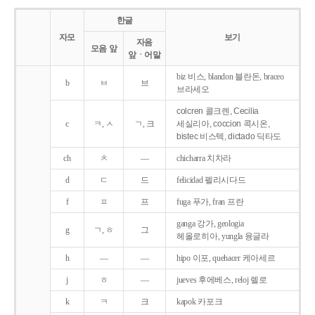
한글
자모
보기
자음
모음 앞
앞ㆍ어말
biz 비스, blandon 블란돈, braceo
b
ㅂ
브
브라세오
colcren 콜크렌, Cecilia
c
ㅋ, ㅅ
ㄱ, 크
세실리아, coccion 콕시온,
bistec 비스텍, dictado 딕타도
ch
ㅊ
―
chicharra 치차라
d
ㄷ
드
felicidad 펠리시다드
f
ㅍ
프
fuga 푸가, fran 프란
ganga 강가, geologia
g
ㄱ, ㅎ
그
헤올로히아, yungla 융글라
h
―
―
hipo 이포, quehacer 케아세르
j
ㅎ
―
jueves 후에베스, reloj 렐로
k
ㅋ
크
kapok 카포크