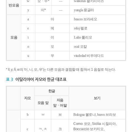
w
오ㆍ우*
―
walkirias 왈키리아스
반모음
y
이*
―
yungla 융글라
a
아
braceo 브라세오
e
에
reloj 렐로
모음
i
이
Lulio 룰리오
o
오
ocal 오칼
u
우
viudedad 비우데다드
* ll, y, ñ, w의 '이, 니, 오, 우'는 다른 모음과 결합할 때 합쳐서 1 음절로 적는다.
표 3
이탈리아어 자모와 한글 대조표
한글
자모
보기
자음
모음 앞
앞ㆍ어말
b
ㅂ
브
Bologna 볼로냐, bravo 브라보
Como 코모, Sicilia 시칠리아,
c
ㅋ, ㅊ
크
Boccaccio 보카치오,