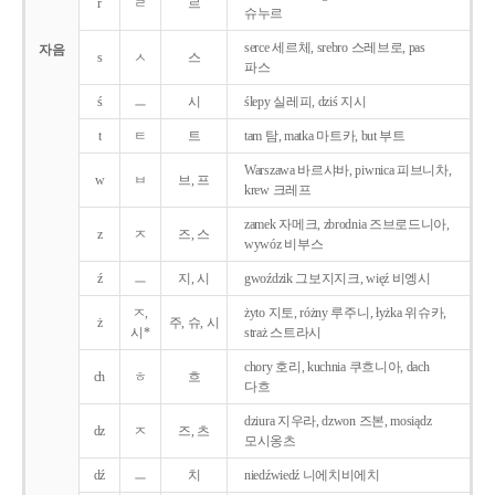
r
ㄹ
르
슈누르
serce 세르체, srebro 스레브로, pas
자음
s
ㅅ
스
파스
ś
ㅡ
시
ślepy 실레피, dziś 지시
t
ㅌ
트
tam 탐, matka 마트카, but 부트
Warszawa 바르샤바, piwnica 피브니차,
w
ㅂ
브, 프
krew 크레프
zamek 자메크, zbrodnia 즈브로드니아,
z
ㅈ
즈, 스
wywóz 비부스
ź
ㅡ
지, 시
gwoździk 그보지지크, więź 비엥시
ㅈ,
żyto 지토, różny 루주니, łyżka 위슈카,
ż
주, 슈, 시
시*
straż 스트라시
chory 호리, kuchnia 쿠흐니아, dach
ch
ㅎ
흐
다흐
dziura 지우라, dzwon 즈본, mosiądz
dz
ㅈ
즈, 츠
모시옹츠
dź
ㅡ
치
niedźwiedź 니에치비에치