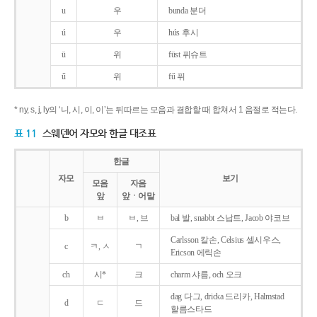
u
우
bunda 분더
ú
우
hús 후시
ü
위
füst 퓌슈트
ű
위
fű 퓌
* ny, s, j, ly의 ‘니, 시, 이, 이’는 뒤따르는 모음과 결합할 때 합쳐서 1 음절로 적는다.
표 11
스웨덴어 자모와 한글 대조표
한글
자모
보기
모음
자음
앞
앞ㆍ어말
b
ㅂ
ㅂ, 브
bal 발, snabbt 스납트, Jacob 야코브
Carlsson 칼손, Celsius 셀시우스,
c
ㅋ, ㅅ
ㄱ
Ericson 에릭손
ch
시*
크
charm 샤름, och 오크
dag 다그, dricka 드리카, Halmstad
d
ㄷ
드
할름스타드