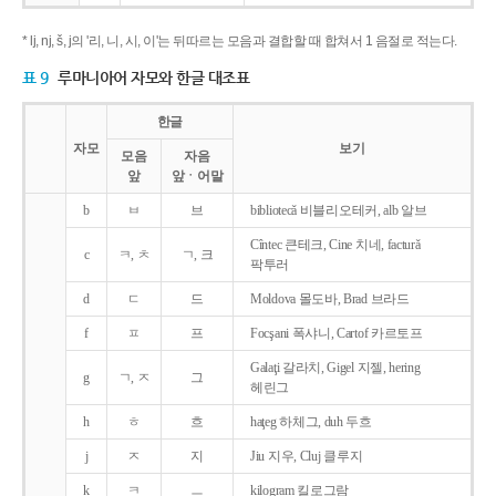
* lj, nj, š, j의 '리, 니, 시, 이'는 뒤따르는 모음과 결합할 때 합쳐서 1 음절로 적는다.
표 9
루마니아어 자모와 한글 대조표
한글
자모
보기
모음
자음
앞
앞ㆍ어말
b
ㅂ
브
bibliotecǎ 비블리오테커, alb 알브
Cîntec 큰테크, Cine 치네, facturǎ
c
ㅋ, ㅊ
ㄱ, 크
팍투러
d
ㄷ
드
Moldova 몰도바, Brad 브라드
f
ㅍ
프
Focşani 폭샤니, Cartof 카르토프
Galaţi 갈라치, Gigel 지젤, hering
g
ㄱ, ㅈ
그
헤린그
h
ㅎ
흐
haţeg 하체그, duh 두흐
j
ㅈ
지
Jiu 지우, Cluj 클루지
k
ㅋ
ㅡ
kilogram 킬로그람