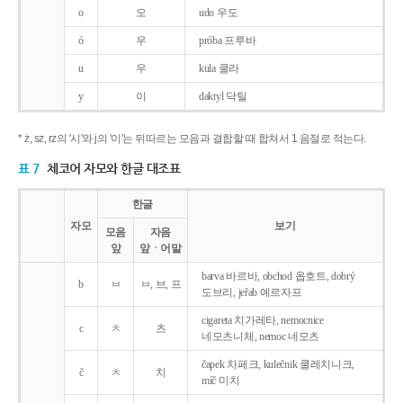
o
오
udo 우도
ó
우
próba 프루바
u
우
kula 쿨라
y
이
daktyl 닥틸
* ż, sz, rz의 '시'와 j의 '이'는 뒤따르는 모음과 결합할 때 합쳐서 1 음절로 적는다.
표 7
체코어 자모와 한글 대조표
한글
자모
보기
모음
자음
앞
앞ㆍ어말
barva 바르바, obchod 옵호트, dobrý
b
ㅂ
ㅂ, 브, 프
도브리, jeřab 예르자프
cigareta 치가레타, nemocnice
c
ㅊ
츠
네모츠니체, nemoc 네모츠
čapek 차페크, kulečnik 쿨레치니크,
č
ㅊ
치
míč 미치