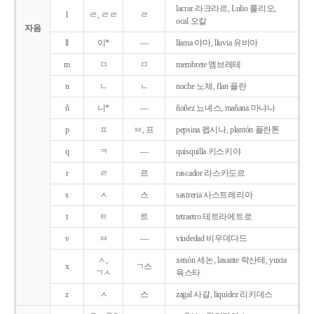
lacrar 라크라르, Lulio 룰리오,
l
ㄹ, ㄹㄹ
ㄹ
ocal 오칼
자음
ll
이*
―
llama 야마, lluvia 유비아
m
ㅁ
ㅁ
membrete 멤브레테
n
ㄴ
ㄴ
noche 노체, flan 플란
ñ
니*
―
ñoñez 뇨녜스, mañana 마냐나
p
ㅍ
ㅂ, 프
pepsina 펩시나, plantón 플란톤
q
ㅋ
―
quisquilla 키스키야
r
ㄹ
르
rascador 라스카도르
s
ㅅ
스
sastreria 사스트레리아
t
ㅌ
트
tetraetro 테트라에트로
v
ㅂ
―
viudedad 비우데다드
ㅅ,
xenón 세논, laxante 락산테, yuxta
x
ㄱ스
ㄱㅅ
육스타
z
ㅅ
스
zagal 사갈, liquidez 리키데스