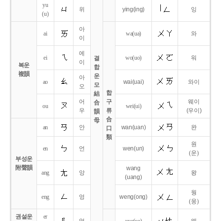
yu
위
ying
(ing)
잉
(u)
아
ai
wa
(ua)
와
이
에
ei
wo
(uo)
워
결
이
복운
합
複韻
운
아
ao
wai
(uai)
와이
모
오
합
結
어
구
웨이
合
ou
wei
(ui)
우
류
(우이)
韻
合
母
an
안
wan
(uan)
완
口
類
원
en
언
wen
(un)
(운)
부성운
附聲韻
wang
ang
앙
왕
(uang)
웡
eng
엉
weng
(ong)
(웅)
권설운
er