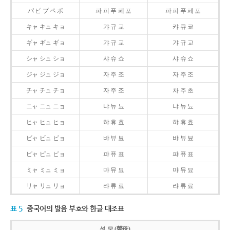
パ ピ プ ペ ポ
파 피 푸 페 포
파 피 푸 페 포
キャ キュ キョ
갸 규 교
캬 큐 쿄
ギャ ギュ ギョ
갸 규 교
갸 규 교
シャ シュ ショ
샤 슈 쇼
샤 슈 쇼
ジャ ジュ ジョ
자 주 조
자 주 조
チャ チュ チョ
자 주 조
차 추 초
ニャ ニュ ニョ
냐 뉴 뇨
냐 뉴 뇨
ヒャ ヒュ ヒョ
햐 휴 효
햐 휴 효
ビャ ビュ ビョ
뱌 뷰 뵤
뱌 뷰 뵤
ピャ ピュ ピョ
퍄 퓨 표
퍄 퓨 표
ミャ ミュ ミョ
먀 뮤 묘
먀 뮤 묘
リャ リュ リョ
랴 류 료
랴 류 료
표 5
중국어의 발음 부호와 한글 대조표
성 모 (聲母)