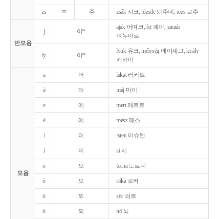
zs
ㅈ
주
zsák 자크, tőzsde 퇴주데, rozs 로주
ajak 어여크, fej 페이, január
j
이*
여누아르
반모음
lyuk 유크, mélység 메이셰그, király
ly
이*
키라이
a
어
lakat 러커트
á
아
máj 마이
e
에
mert 메르트
é
에
mész 메스
i
이
isten 이슈텐
í
이
sí 시
o
오
torna 토르너
모음
ó
오
róka 로커
ö
외
sör 쇠르
ő
외
nő 뇌