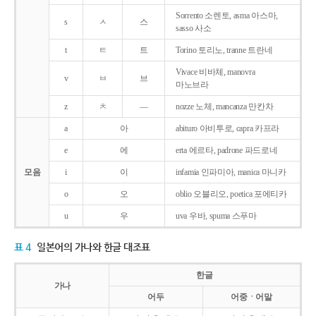
Sorrento 소렌토, asma 아스마,
s
ㅅ
스
sasso 사소
t
ㅌ
트
Torino 토리노, tranne 트란네
Vivace 비바체, manovra
v
ㅂ
브
마노브라
z
ㅊ
―
nozze 노체, mancanza 만칸차
a
아
abituro 아비투로, capra 카프라
e
에
erta 에르타, padrone 파드로네
모음
i
이
infamia 인파미아, manica 마니카
o
오
oblio 오블리오, poetica 포에티카
u
우
uva 우바, spuma 스푸마
표 4
일본어의 가나와 한글 대조표
한글
가나
어두
어중ㆍ어말