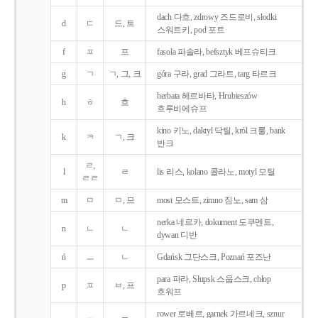
dach 다흐, zdrowy 즈드로비, słodki
d
ㄷ
드, 트
스워트키, pod 포트
f
ㅍ
프
fasola 파솔라, befsztyk 베프슈티크
g
ㄱ
ㄱ, 그, 크
góra 구라, grad 그라트, targ 타르크
herbata 헤르바타, Hrubieszów
h
ㅎ
흐
흐루비에슈프
kino 키노, daktyl 닥틸, król 크룰, bank
k
ㅋ
ㄱ, 크
반크
ㄹ,
l
ㄹ
lis 리스, kolano 콜라노, motyl 모틸
ㄹㄹ
m
ㅁ
ㅁ, 므
most 모스트, zimno 짐노, sam 삼
nerka 네르카, dokument 도쿠멘트,
n
ㄴ
ㄴ
dywan 디반
ń
ㅡ
ㄴ
Gdańsk 그단스크, Poznań 포즈난
para 파라, Słupsk 스웁스크, chłop
p
ㅍ
ㅂ, 프
흐워프
rower 로베르, garnek 가르네크, sznur