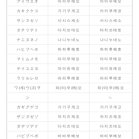
ア イ ウ エ オ
아 이 우 에 오
아 이 우 에 오
カ キ ク ケ コ
가 기 구 게 고
카 키 쿠 케 코
サ シ ス セ ソ
사 시 스 세 소
사 시 스 세 소
タ チ ツ テ ト
다 지 쓰 데 도
타 치 쓰 테 토
ナ ニ ヌ ネ ノ
나 니 누 네 노
나 니 누 네 노
ハ ヒ フ ヘ ホ
하 히 후 헤 호
하 히 후 헤 호
マ ミ ム メ モ
마 미 무 메 모
마 미 무 메 모
ヤ イ ユ エ ヨ
야 이 유 에 요
야 이 유 에 요
ラ リ ル レ ロ
라 리 루 레 로
라 리 루 레 로
ワ (ヰ) ウ (ヱ) ヲ
와 (이) 우 (에) 오
와 (이) 우 (에) 오
ン
ㄴ
ガ ギ グ ゲ ゴ
가 기 구 게 고
가 기 구 게 고
ザ ジ ズ ゼ ゾ
자 지 즈 제 조
자 지 즈 제 조
ダ ヂ ヅ デ ド
다 지 즈 데 도
다 지 즈 데 도
バ ビ ブ ベ ボ
바 비 부 베 보
바 비 부 베 보