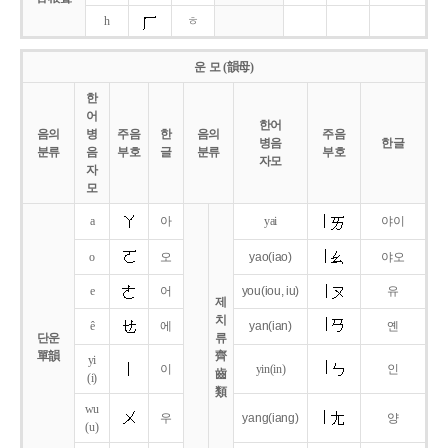
h
ㅎ
운 모 (韻母)
한
어
한어
음의
병
주음
한
음의
주음
병음
한글
분류
음
부호
글
분류
부호
자모
자
모
a
아
yai
야이
o
오
yao
(iao)
야오
e
어
you
(iou,
iu)
유
제
치
ê
에
yan
(ian)
옌
단운
류
單韻
齊
yi
이
yin(in)
인
齒
(i)
類
wu
우
yang
(iang)
양
(u)