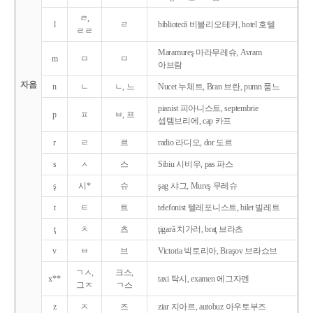
ㄹ,
l
ㄹ
bibliotecǎ 비블리오테커, hotel 호텔
ㄹㄹ
Maramureş 마라무레슈, Avram
m
ㅁ
ㅁ
아브람
자음
n
ㄴ
ㄴ, 느
Nucet 누체트, Bran 브란, pumn 품느
pianist 피아니스트, septembrie
p
ㅍ
ㅂ, 프
셉템브리에, cap 카프
r
ㄹ
르
radio 라디오, dor 도르
s
ㅅ
스
Sibiu 시비우, pas 파스
ş
시*
슈
şag 샤그, Mureş 무레슈
t
ㅌ
트
telefonist 텔레포니스트, bilet 빌레트
ţ
ㅊ
츠
ţigarǎ 치가러, braţ 브라츠
v
ㅂ
브
Victoria 빅토리아, Braşov 브라쇼브
ㄱㅅ,
크스,
x**
taxi 탁시, examen 에그자멘
그ㅈ
ㄱ스
z
ㅈ
즈
ziar 지아르, autobuz 아우토부즈