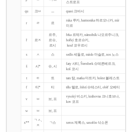
스트로프
qu
크ㅂ
ㅡ
quasi 크바시
ruka 루카, harmonika 하르모니카, mír
r
ㄹ
르
미르
르주,
řeka 르제카, námořník 나모르주니크,
ř
르ㅈ
르슈,
hořký 호르슈키,
르시
kouř 코우르시
s
ㅅ
스
sedlo 세들로, máslo 마슬로, nos 노스
šaty 샤티, Šternberk 슈테른베르크,
š
시*
슈, 시
koš 코시
t
ㅌ
트
tam 탐, matka 마트카, bolest 볼레스트
t'
티*
티
tělo 텔로, štěstí 슈테스티, obět' 오베티
vysoký 비소키, knihovna 크니호브나,
v
ㅂ
브, 프
kov 코프
w
ㅂ
브, 프
ㄱㅅ,
x**
ㄱ스
xerox 제록스, saxofón 삭소폰
ㅈ