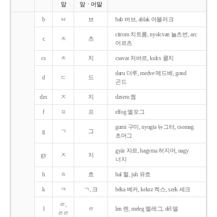
앞
앞ㆍ어말
b
ㅂ
브
bab 버브, ablak 어블러크
citrom 치트롬, nyolcvan 뇰츠번, arc
c
ㅊ
츠
어르츠
cs
ㅊ
치
csavar 처버르, kulcs 쿨치
daru 더루, medve 메드베, gond
d
ㄷ
드
곤드
dzs
ㅈ
지
dzsem 젬
f
ㅍ
프
elfog 엘포그
gumi 구미, nyugta 뉴그터, csomag
g
ㄱ
그
초머그
gyár 자르, hagyma 허지머, nagy
gy
ㅈ
지
너지
h
ㅎ
흐
hal 헐, juh 유흐
k
ㅋ
ㄱ, 크
béka 베커, keksz 켁스, szék 세크
ㄹ,
l
ㄹ
len 렌, meleg 멜레그, dél 델
ㄹㄹ