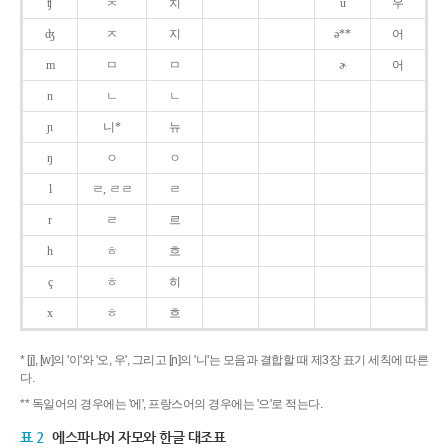
ʧ
ㅊ
치
u
우
ʤ
ㅈ
지
ə**
어
m
ㅁ
ㅁ
ɚ
어
n
ㄴ
ㄴ
ɲ
니*
뉴
ŋ
ㅇ
ㅇ
l
ㄹ, ㄹㄹ
ㄹ
r
ㄹ
르
h
ㅎ
흐
ç
ㅎ
히
x
ㅎ
흐
* [j], [w]의 '이'와 '오, 우', 그리고 [ɲ]의 '니'는 모음과 결합할 때 제3장 표기 세칙에 따른
다.
** 독일어의 경우에는 '에', 프랑스어의 경우에는 '으'로 적는다.
표 2
에스파냐어 자모와 한글 대조표