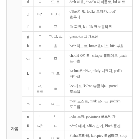
d
ㄷ
드, 트
dech 데흐, divadlo 디바들로, led 레트
d'ábel 댜벨, lod'ka 로티카, hrud'
d'
디*
디, 티
흐루티
f
ㅍ
프
fík 피크, knoflík 크노플리크
g
ㄱ
ㄱ, 그, 크
gramofon 그라모폰
h
ㅎ
흐
hadr 하드르, hmyz 흐미스, bůh 부흐
choditi 호디티, chlapec 흘라페츠, prach
ch
ㅎ
흐
프라흐
kachna 카흐나, nikdy 니크디, padák
k
ㅋ
ㄱ, 크
파다크
ㄹ,
lev 레프, šplhati 슈플하티, postel
l
ㄹ
ㄹㄹ
포스텔
most 모스트, mrak 므라크, podzim
m
ㅁ
ㅁ, 므
포드짐
n
ㄴ
ㄴ
noha 노하, podmínka 포드민카
ň
니*
ㄴ
němý 네미, sáňky 산키, Plzeň 플젠
자음
Praha 프라하, koroptev 코롭테프, strop
p
ㅍ
ㅂ, 프