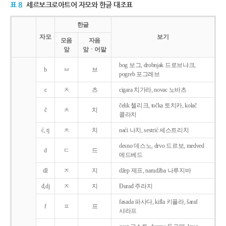
표 8
세르보크로아트어 자모와 한글 대조표
한글
자모
보기
모음
자음
앞
앞ㆍ어말
bog 보그, drobnjak 드로브냐크,
b
ㅂ
브
pogreb 포그레브
c
ㅊ
츠
cigara 치가라, novac 노바츠
čelik 첼리크, točka 토치카, kolač
č
ㅊ
치
콜라치
ć, tj
ㅊ
치
naći 나치, sestrić 세스트리치
desno 데스노, drvo 드르보, medved
d
ㄷ
드
메드베드
dž
ㅈ
지
džep 제프, narudžba 나루지바
đ,dj
ㅈ
지
Ðurađ 주라지
fasada 파사다, kifla 키플라, šaraf
f
ㅍ
프
샤라프