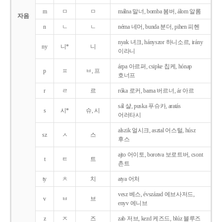
m
ㅁ
ㅁ
málna 말너, bomba 봄버, álom 알롬
자음
n
ㄴ
ㄴ
néma 네머, bunda 분더, pihen 피헨
nyak 녀크, hányszor 하니소르, irány
ny
니*
니
이라니
árpa 아르퍼, csipke 칩케, hónap
p
ㅍ
ㅂ, 프
호너프
r
ㄹ
르
róka 로커, barna 버르너, ár 아르
sál 샬, puska 푸슈카, aratás
s
시*
슈, 시
어러타시
alszik 얼시크, asztal 어스털, húsz
sz
ㅅ
스
후스
ajto 어이토, borotva 보로트버, csont
t
ㅌ
트
촌트
ty
ㅊ
치
atya 어처
vesz 베스, évszázad 에브사저드,
v
ㅂ
브
enyv 에니브
z
ㅈ
즈
zab 저브, kezd 케즈드, blúz 블루즈