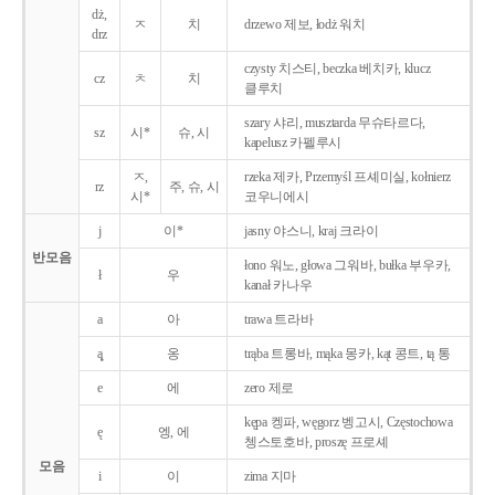
dż,
ㅈ
치
drzewo 제보, łodż 워치
drz
czysty 치스티, beczka 베치카, klucz
cz
ㅊ
치
클루치
szary 샤리, musztarda 무슈타르다,
sz
시*
슈, 시
kapelusz 카펠루시
ㅈ,
rzeka 제카, Przemyśl 프셰미실, kołnierz
rz
주, 슈, 시
시*
코우니에시
j
이*
jasny 야스니, kraj 크라이
반모음
łono 워노, głowa 그워바, bułka 부우카,
ł
우
kanał 카나우
a
아
trawa 트라바
ą̨
옹
trąba 트롱바, mąka 몽카, kąt 콩트, tą 통
e
에
zero 제로
kępa 켕파, węgorz 벵고시, Częstochowa
ę
엥, 에
쳉스토호바, proszę 프로셰
모음
i
이
zima 지마