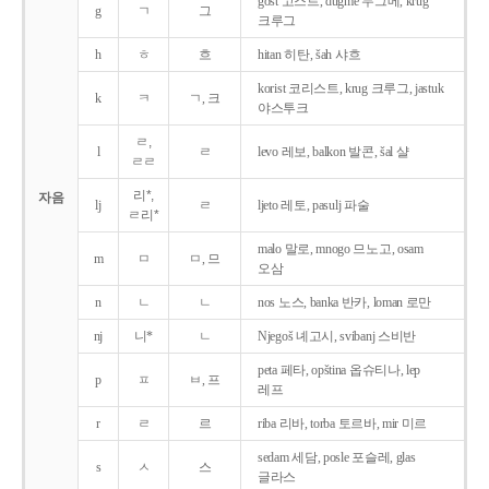
gost 고스트, dugme 두그메, krug
g
ㄱ
그
크루그
h
ㅎ
흐
hitan 히탄, šah 샤흐
korist 코리스트, krug 크루그, jastuk
k
ㅋ
ㄱ, 크
야스투크
ㄹ,
l
ㄹ
levo 레보, balkon 발콘, šal 샬
ㄹㄹ
리*,
자음
lj
ㄹ
ljeto 레토, pasulj 파술
ㄹ리*
malo 말로, mnogo 므노고, osam
m
ㅁ
ㅁ, 므
오삼
n
ㄴ
ㄴ
nos 노스, banka 반카, loman 로만
nj
니*
ㄴ
Njegoš 녜고시, svibanj 스비반
peta 페타, opština 옵슈티나, lep
p
ㅍ
ㅂ, 프
레프
r
ㄹ
르
riba 리바, torba 토르바, mir 미르
sedam 세담, posle 포슬레, glas
s
ㅅ
스
글라스