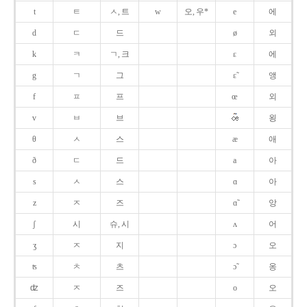
t
ㅌ
ㅅ, 트
w
오, 우*
e
에
d
ㄷ
드
ø
외
k
ㅋ
ㄱ, 크
ɛ
에
g
ㄱ
그
ɛ̃
앵
f
ㅍ
프
œ
외
v
ㅂ
브
욍
θ
ㅅ
스
æ
애
ð
ㄷ
드
a
아
s
ㅅ
스
ɑ
아
z
ㅈ
즈
ɑ̃
앙
ʃ
시
슈, 시
ʌ
어
ʒ
ㅈ
지
ɔ
오
ʦ
ㅊ
츠
ɔ̃
옹
ʣ
ㅈ
즈
o
오