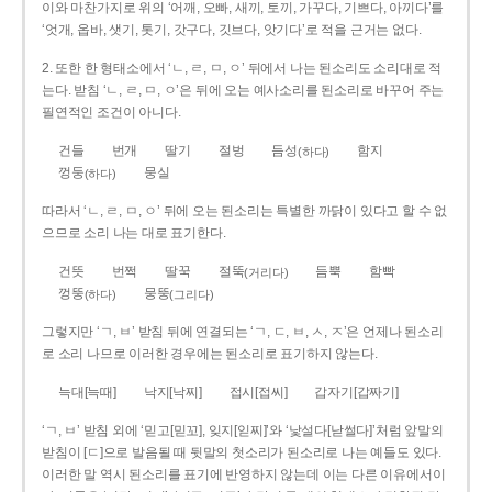
이와 마찬가지로 위의 ‘어깨, 오빠, 새끼, 토끼, 가꾸다, 기쁘다, 아끼다’를
‘엇개, 옵바, 샛기, 톳기, 갓구다, 깃브다, 앗기다’로 적을 근거는 없다.
2. 또한 한 형태소에서 ‘ㄴ, ㄹ, ㅁ, ㅇ’ 뒤에서 나는 된소리도 소리대로 적
는다. 받침 ‘ㄴ, ㄹ, ㅁ, ㅇ’은 뒤에 오는 예사소리를 된소리로 바꾸어 주는
필연적인 조건이 아니다.
건들
번개
딸기
절벙
듬성
함지
(하다)
껑둥
뭉실
(하다)
따라서 ‘ㄴ, ㄹ, ㅁ, ㅇ’ 뒤에 오는 된소리는 특별한 까닭이 있다고 할 수 없
으므로 소리 나는 대로 표기한다.
건뜻
번쩍
딸꾹
절뚝
듬뿍
함빡
(거리다)
껑뚱
뭉뚱
(하다)
(그리다)
그렇지만 ‘ㄱ, ㅂ’ 받침 뒤에 연결되는 ‘ㄱ, ㄷ, ㅂ, ㅅ, ㅈ’은 언제나 된소리
로 소리 나므로 이러한 경우에는 된소리로 표기하지 않는다.
늑대[늑때]
낙지[낙찌]
접시[접씨]
갑자기[갑짜기]
‘ㄱ, ㅂ’ 받침 외에 ‘믿고[믿꼬], 잊지[읻찌]’와 ‘낯설다[낟썰다]’처럼 앞말의
받침이 [ㄷ]으로 발음될 때 뒷말의 첫소리가 된소리로 나는 예들도 있다.
이러한 말 역시 된소리를 표기에 반영하지 않는데 이는 다른 이유에서이