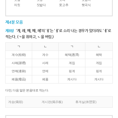
자칫
짓밟다
풋고추
햇곡식
제4절 모음
제8항
‘계, 례, 몌, 폐, 혜’의 ‘ㅖ’는 ‘ㅔ’로 소리 나는 경우가 있더라도 ‘ㅖ’로
적는다. (ㄱ을 취하고, ㄴ을 버림.)
ㄱ
ㄴ
ㄱ
ㄴ
계수(桂樹)
게수
혜택(惠澤)
헤택
사례(謝禮)
사레
계집
게집
연몌(連袂)
연메
핑계
핑게
폐품(廢品)
페품
계시다
게시다
다만, 다음 말은 본음대로 적는다.
게송(偈頌)
게시판(揭示板)
휴게실(休憩室)