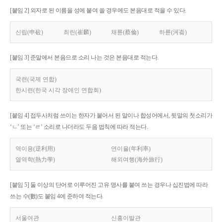
[붙임 2] 외자로 된 이름을 성에 붙여 쓸 경우에도 본음대로 적을 수 있다.
신립(申砬)
최린(崔麟)
채륜(蔡倫)
하륜(河崙)
[붙임 3] 준말에서 본음으로 소리 나는 것은 본음대로 적는다.
국련(국제 연합)
한시련(한국 시각 장애인 연합회)
[붙임 4] 접두사처럼 쓰이는 한자가 붙어서 된 말이나 합성어에서, 뒷말의 첫소리가
‘ㄴ’ 또는 ‘ㄹ’ 소리로 나더라도 두음 법칙에 따라 적는다.
역이용(逆利用)
연이율(年利率)
열역학(熱力學)
해외여행(海外旅行)
[붙임 5] 둘 이상의 단어로 이루어진 고유 명사를 붙여 쓰는 경우나 십진법에 따라
쓰는 수(數)도 붙임 4에 준하여 적는다.
서울여관
신흥이발관