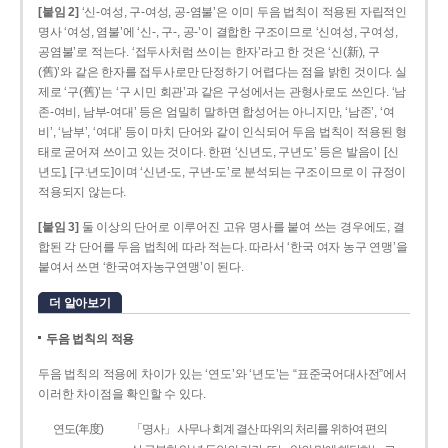
[붙임 2]
‘신-여성, 구-여성, 공-염불’은 이미 두음 법칙이 적용된 자립적인
명사 ‘여성, 염불’에 ‘신-, 구-, 공-’이 결합한 구조이므로 ‘신여성, 구여성,
공염불’로 적는다. ‘접두사처럼 쓰이는 한자’라고 한 것은 ‘신(新), 구
(舊)’와 같은 한자를 접두사로만 단정하기 어렵다는 점을 밝힌 것이다. 실
제로 ‘구(舊)’는 ‘구 시민 회관’과 같은 구성에서는 관형사로도 쓰인다. ‘남
존­-여비, 남부-­여대’ 등은 엄밀히 말하면 합성어는 아니지만, ‘남존’, ‘여
비’, ‘남부’, ‘여대’ 등이 마치 단어와 같이 인식되어 두음 법칙이 적용된 형
태로 굳어져 쓰이고 있는 것이다. 한편 ‘신년도, 구년도’ 등은 발음이 [신
년도], [구ː년도]이며 ‘신년­-도, 구년-­도’로 분석되는 구조이므로 이 규정이
적용되지 않는다.
[붙임 3]
둘 이상의 단어로 이루어진 고유 명사를 붙여 쓰는 경우에도, 결
합된 각 단어를 두음 법칙에 따라 적는다. 따라서 ‘한국 여자 농구 연맹’을
붙여서 쓰면 ‘한국여자농구연맹’이 된다.
더 알아보기
두음 법칙의 적용
두음 법칙의 적용에 차이가 있는 ‘연도’와 ‘년도’는 “표준국어대사전”에서
이러한 차이점을 확인할 수 있다.
연도(年度)
「명사」 사무나 회계 결산 따위의 처리를 위하여 편의