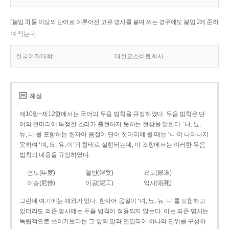
[붙임 3] 둘 이상의 단어로 이루어진 고유 명사를 붙여 쓰는 경우에도 붙임 2에 준하
여 적는다.
한국여자대학
대한요소비료회사
해설
제10항~제12항에서는 국어의 두음 법칙을 규정하였다. 두음 법칙은 단
어의 첫머리에 특정한 소리가 출현하지 못하는 현상을 말한다. ‘녀, 뇨,
뉴, 니’를 포함하는 한자어 음절이 단어 첫머리에 올 때는 ‘ㄴ’이 나타나지
못하여 ‘여, 요, 유, 이’의 형태로 실현되는데, 이 조항에서는 이러한 두음
법칙의 내용을 규정하였다.
연도(年度)
열반(涅槃)
요도(尿道)
이승(尼僧)
이공(泥工)
익사(溺死)
그런데 여기에는 예외가 있다. 한자어 음절이 ‘녀, 뇨, 뉴, 니’를 포함하고
있더라도 의존 명사에는 두음 법칙이 적용되지 않는다. 이는 의존 명사는
독립적으로 쓰이기보다는 그 앞의 말과 연결되어 하나의 단위를 구성하