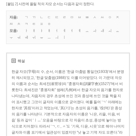
[붙임 2] 사전에 올릴 적의 자모 순서는 다음과 같이 정한다.
자음:
ㄱ
ㄲ
ㄴ
ㄷ
ㄸ
ㄹ
ㅁ
ㅂ
ㅃ
ㅅ
ㅆ
ㅇ
ㅈ
ㅉ
ㅊ
ㅋ
ㅌ
ㅍ
ㅎ
모음:
ㅏ
ㅐ
ㅑ
ㅒ
ㅓ
ㅔ
ㅕ
ㅖ
ㅗ
ㅘ
ㅙ
ㅚ
ㅛ
ㅜ
ㅝ
ㅞ
ㅟ
ㅠ
ㅡ
ㅢ
ㅣ
해설
한글 자모(字母)의 수, 순서, 이름은 ‘한글 마춤법 통일안(1933)’에서 분명
히 제시되었고, ‘한글 맞춤법(1988)’도 이를 이어받았다. 이 가운데 자모
의 이름과 순서는 최세진(崔世珍)의 “훈몽자회(訓蒙字會)(1527)”에서 비
롯한다. 최세진은 “훈몽자회” 범례(凡例)에서 한글 자모의 음가를 한자로
나타냈는데, 자음자의 경우 초성에 쓰인 것과 종성에 쓰인 것을 짝을 지
어 표시했고 그것이 글자의 이름으로 굳어졌다. 예를 들어 ‘ㄱ’ 아래에는
한자로 ‘其役’이라고 적었는데, ‘其(기)’는 초성의 음가를, ‘役(역)’은 종성
의 음가를 나타낸다. 기본적으로 자음자의 이름은 ‘니은, 리을, 미음, 비
읍’ 등과 같이 ‘ㅣㅡ’ 모음을 바탕으로 각 자음이 초성, 종성에 놓이는 방
식으로 지어졌다. 따라서 ‘ㄱ, ㄷ, ㅅ’도 ‘기윽, 디읃, 시읏’으로 해야 나머지
글자와 이름 표기에서 일관성이 있겠지만 “낫 놓고 기역 자도 모른다.”라