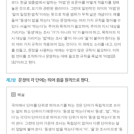
르다. 한글 맞춤법에서 말하는 ‘어법’은 표준어를 어떻게 적을지를 정해
놓은 것으로, 표기와 관련된 원리이다. 그런데 일반적인 의미의 ‘어법’은
‘말의 일정한 법칙’이라는 뜻으로 적용 범위가 무척 넓은 개념이다. 예를
들어 “동생이 밥을 먹는다.”라는 문장에서는 여러 가지 규칙을 찾아볼 수
있다. 서술어 ‘먹는다’는 주어와 목적어가 필요하며, 주어의 지시 대상을
가리키는 ‘동생’에는 조사 ‘가’가 아니라 ‘이’가 붙어야 하고, 목적어의 지
시 대상을 가리키는 ‘밥’에는 조사 ‘를’이 아니라 ‘을’이 붙어야 한다는 등
의 여러 가지 규칙이 적용되어 있는 것이다. 이 외에도 소리를 내고, 단어
를 만들고, 문장을 사용하는 데에는 수없이 많은 규칙이 필요하다. 이처
럼 언어를 조직하거나 운영하는 데에 필요한 규칙을 폭넓게 ‘어법(語
法)’이라고 한다.
제2항
문장의 각 단어는 띄어 씀을 원칙으로 한다.
해설
국어에서 단어를 단위로 띄어쓰기를 하는 것은 단어가 독립적으로 쓰이
는 말의 최소 단위이기 때문이다. ‘동생 밥 먹는다’에서 ‘동생’, ‘밥’, ‘먹는
다’는 각각이 단어이므로 띄어쓰기의 단위가 되어 ‘동생 밥 먹는다’로 띄
어 쓴다. 그런데 단어 가운데 조사는 독립성이 없어서 다른 단어와는 달
리 앞말에 붙여 쓴다. ‘동생이 밥을 먹는다’에서 ‘이’, ‘을’은 조사이므로 ‘동