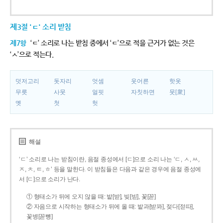
제3절 'ㄷ' 소리 받침
제7항
‘ㄷ’ 소리로 나는 받침 중에서 ‘ㄷ’으로 적을 근거가 없는 것은
‘ㅅ’으로 적는다.
덧저고리
돗자리
엇셈
웃어른
핫옷
무릇
사뭇
얼핏
자칫하면
뭇[衆]
옛
첫
헛
해설
‘ㄷ’ 소리로 나는 받침이란, 음절 종성에서 [ㄷ]으로 소리 나는 ‘ㄷ, ㅅ, ㅆ,
ㅈ, ㅊ, ㅌ, ㅎ’ 등을 말한다. 이 받침들은 다음과 같은 경우에 음절 종성에
서 [ㄷ]으로 소리가 난다.
① 형태소가 뒤에 오지 않을 때: 밭[받], 빚[빋], 꽃[꼳]
② 자음으로 시작하는 형태소가 뒤에 올 때: 밭과[받꽈], 젖다[젇따],
꽃병[꼳뼝]