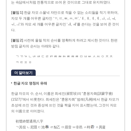
는 속담에서처럼 전통적으로 쓰여 온 것이므로 그대로 유지하였다.
[붙임 1]
한글 자모 스물넉 자만으로 적을 수 없는 소리들을 적기 위하여,
자모 두 개를 어우른 글자인 ‘ㄲ, ㄸ, ㅃ, ㅆ, ㅉ’, ‘ㅐ, ㅒ, ㅔ, ㅖ, ㅘ, ㅚ, ㅝ,
ㅟ, ㅢ’와 자모 세 개를 어우른 글자인 ‘ㅙ, ㅞ’를 쓴다는 것을 보여 준 것이
다.
[붙임 2]
사전에 올릴 적의 순서를 명확하게 하려고 제시한 것이다. 한편
받침 글자의 순서는 아래와 같다.
ㄱ ㄲ ㄳ ㄴ ㄵ ㄶ ㄷ ㄹ ㄺ ㄻ ㄼ ㄽ ㄾ ㄿ ㅀ ㅁ ㅂ ㅄ ㅅ ㅆ ㅇ ㅈ ㅊ
ㅋ ㅌ ㅍ ㅎ
더 알아보기
한글 자모 명칭의 유래
한글 자모의 수, 순서, 이름은 최세진(崔世珍)의 “훈몽자회(訓蒙字會)
(1527)”에서 비롯한다. 최세진은 “훈몽자회” 범례(凡例)에서 한글 자모가
초성에 쓰인 것과 종성에 쓰인 것을 짝을 지어 표시했는데, 그것이 자모
의 이름으로 이어졌다.
初聲終聲通用八字
ㄱ其役 ㄴ尼隱 ㄷ池
ㄹ梨乙 ㅁ眉音 ㅂ非邑 ㅅ時
ㆁ異凝