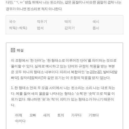
다만, ‘ㄱ, ㅂ’ 받침 뒤에서 나는 된소리는, 같은 음절이나 비슷한 음절이 겹쳐 나는
경우가 아니면 된소리로 적지 아니한다.
국수
깍두기
딱지
색시
싹둑(~싹둑)
법석
갑자기
몹시
해설
이 조항에서 ‘한 단어’는 ‘한 형태소로 이루어진 단어’를 의미하는 것으로
풀이할 수 있다. 실제로 예시하고 있는 단어와 규정의 적용을 받는 부분
은 모두 하나의 형태소 내부이다. 따라서 복합어인 ‘눈곱[눈꼽], 발바닥[발
빠닥], 잠자리[잠짜리]’와 같은 표기는 이 조항의 적용을 받지 않는다.
1. 한 형태소 안의 두 모음 사이에서 나는 된소리는 소리 나는 대로 적는
다. 예를 들어 새의 울음을 나타내는 형태소 ‘소쩍’은 ‘솟적’으로 적을 이
유가 없다. 왜냐하면 ‘솟’과 ‘적’이 의미가 있는 형태소가 아니기 때문이
다.
어깨
오빠
새끼
토끼
가꾸다
기쁘다
아끼다