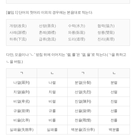
[붙임 1] 단어의 첫머리 이외의 경우에는 본음대로 적는다.
개량(改良)
선량(善良)
수력(水力)
협력(協力)
사례(謝禮)
혼례(婚禮)
와룡(臥龍)
쌍룡(雙龍)
하류(下流)
급류(急流)
도리(道理)
진리(眞理)
다만, 모음이나 ‘ㄴ’ 받침 뒤에 이어지는 ‘렬, 률’은 ‘열, 율’로 적는다.(ㄱ을 취하고
ㄴ을 버림.)
ㄱ
ㄴ
ㄱ
ㄴ
나열(羅列)
나렬
분열(分裂)
분렬
치열(齒列)
치렬
선열(先烈)
선렬
비열(卑劣)
비렬
진열(陳列)
진렬
규율(規律)
규률
선율(旋律)
선률
비율(比率)
비률
전율(戰慄)
전률
실패율(失敗率)
실패률
백분율(百分率)
백분률