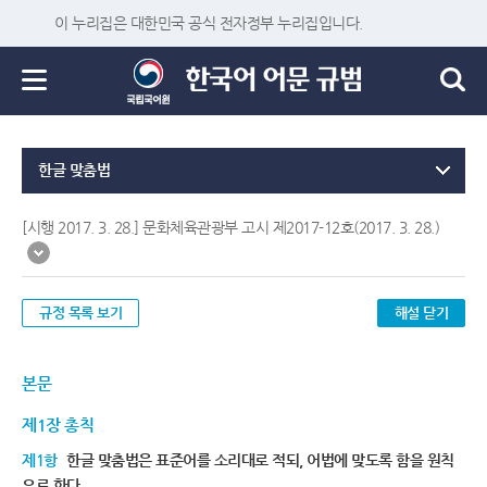
이 누리집은 대한민국 공식 전자정부 누리집입니다.
한글 맞춤법
[시행 2017. 3. 28.] 문화체육관광부 고시 제2017-12호(2017. 3. 28.)
규정 목록 보기
해설 닫기
본문
제1장 총칙
제1항
한글 맞춤법은 표준어를 소리대로 적되, 어법에 맞도록 함을 원칙
으로 한다.