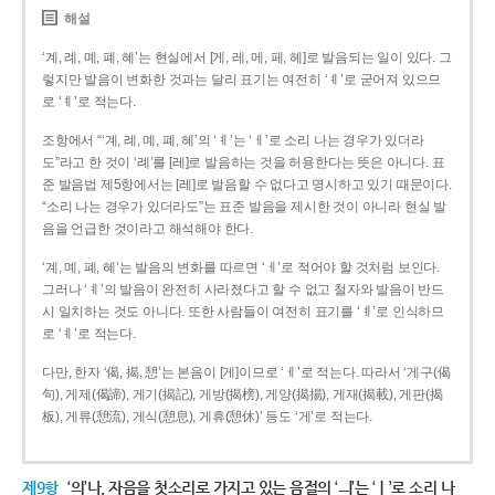
해설
‘계, 례, 몌, 폐, 혜’는 현실에서 [게, 레, 메, 페, 헤]로 발음되는 일이 있다. 그
렇지만 발음이 변화한 것과는 달리 표기는 여전히 ‘ㅖ’로 굳어져 있으므
로 ‘ㅖ’로 적는다.
조항에서 “‘계, 례, 몌, 폐, 혜’의 ‘ㅖ’는 ‘ㅔ’로 소리 나는 경우가 있더라
도”라고 한 것이 ‘례’를 [레]로 발음하는 것을 허용한다는 뜻은 아니다. 표
준 발음법 제5항에서는 [레]로 발음할 수 없다고 명시하고 있기 때문이다.
“소리 나는 경우가 있더라도”는 표준 발음을 제시한 것이 아니라 현실 발
음을 언급한 것이라고 해석해야 한다.
‘계, 몌, 폐, 혜’는 발음의 변화를 따르면 ‘ㅔ’로 적어야 할 것처럼 보인다.
그러나 ‘ㅖ’의 발음이 완전히 사라졌다고 할 수 없고 철자와 발음이 반드
시 일치하는 것도 아니다. 또한 사람들이 여전히 표기를 ‘ㅖ’로 인식하므
로 ‘ㅖ’로 적는다.
다만, 한자 ‘偈, 揭, 憩’는 본음이 [게]이므로 ‘ㅔ’로 적는다. 따라서 ‘게구(偈
句), 게제(偈諦), 게기(揭記), 게방(揭榜), 게양(揭揚), 게재(揭載), 게판(揭
板), 게류(憩流), 게식(憩息), 게휴(憩休)’ 등도 ‘게’로 적는다.
제9항
‘의’나, 자음을 첫소리로 가지고 있는 음절의 ‘ㅢ’는 ‘ㅣ’로 소리 나