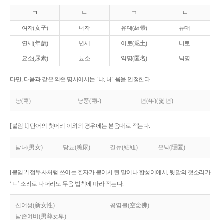
ㄱ
ㄴ
ㄱ
ㄴ
여자(女子)
녀자
유대(紐帶)
뉴대
연세(年歲)
년세
이토(泥土)
니토
요소(尿素)
뇨소
익명(匿名)
닉명
다만, 다음과 같은 의존 명사에서는 ‘냐, 녀’ 음을 인정한다.
냥(兩)
냥쭝(兩-)
년(年)(몇 년)
[붙임 1] 단어의 첫머리 이외의 경우에는 본음대로 적는다.
남녀(男女)
당뇨(糖尿)
결뉴(結紐)
은닉(隱匿)
[붙임 2] 접두사처럼 쓰이는 한자가 붙어서 된 말이나 합성어에서, 뒷말의 첫소리가
‘ㄴ’ 소리로 나더라도 두음 법칙에 따라 적는다.
신여성(新女性)
공염불(空念佛)
남존여비(男尊女卑)