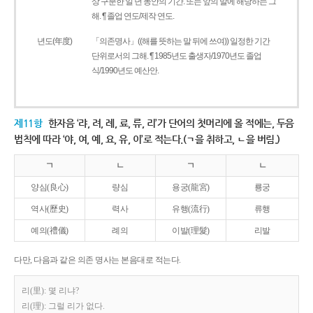
상 구분한 일 년 동안의 기간. 또는 앞의 말에 해당하는 그
해. ¶ 졸업 연도/제작 연도.
년도(年度)
「의존명사」((해를 뜻하는 말 뒤에 쓰여)) 일정한 기간
단위로서의 그해. ¶ 1985년도 출생자/1970년도 졸업
식/1990년도 예산안.
제11항
한자음 ‘랴, 려, 례, 료, 류, 리’가 단어의 첫머리에 올 적에는, 두음
법칙에 따라 ‘야, 여, 예, 요, 유, 이’로 적는다.(ㄱ을 취하고, ㄴ을 버림.)
ㄱ
ㄴ
ㄱ
ㄴ
양심(良心)
량심
용궁(龍宮)
룡궁
역사(歷史)
력사
유행(流行)
류행
예의(禮儀)
례의
이발(理髮)
리발
다만, 다음과 같은 의존 명사는 본음대로 적는다.
리(里): 몇 리냐?
리(理): 그럴 리가 없다.