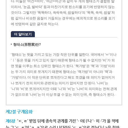
다. 이들은 ‘어간+어미’, ‘어근+어근’과 같이 두 개의 형태소가 결합된 말
이라서, ‘눈곱, 발바닥’ 등과 마찬가지로 된소리를 표기에 반영하지 않는
것이다. 그렇지만 ‘똑똑하다, 쓱싹쓱싹, 쌉쌀하다’의 ‘똑똑, 쓱싹, 쌉쌀’처
럼 같거나 비슷한 음절이 거듭되는 경우에는 예외적으로 된소리를 표기
에 반영하여 같은 글자로 적는다.
더 알아보기
형태소(形態素)란?
‘형태소’는 뜻을 가지고 있는 가장 작은 단위를 말한다. 국어에서 ‘ㅂ’이나
‘ㅣ’ 등은 뜻을 가지고 있지 않기 때문에 형태소가 될 수 없지만 ‘비’가 되
면 뜻을 이루는 최소 단위인 형태소가 된다. ‘책가방’은 ‘책’과 ‘가방’이라
는 두 가지 의미로 쪼개지기 때문에 형태소는 ‘책가방’이 아니라 ‘책’과
‘가방’이다. 더 작은 단위로 쪼개진다고 해도 쪼갰을 때 의미가 없어지거
나 쪼개기 전의 의미와 관련되는 의미가 없어지면 안 된다. ‘나비’는
‘나’와 ‘비’로 쪼개어지지만 이때 ‘나’와 ‘비’는 ‘나비’의 의미와는 전혀 관계
가 없으므로 ‘나비’는 더 이상 쪼갤 수 없는 의미 단위, 즉 형태소가 된다.
제2절 구개음화
제6항
‘ㄷ, ㅌ’ 받침 뒤에 종속적 관계를 가진 ‘- 이(-)’나 ‘- 히 -’가 올 적에
는 그 ‘ㄷ, ㅌ’이 ‘ㅈ, ㅊ’으로 소리 나더라도 ‘ㄷ, ㅌ’으로 적는다.(ㄱ을 취하