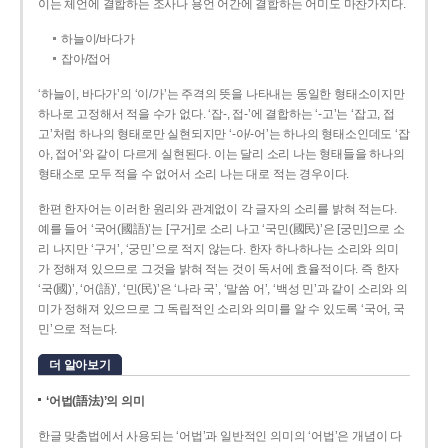
이는 체언에 결합하는 조사나 용언 어간에 결합하는 어미도 마찬가지다.
하늘이/바다가
잡아/접어
‘하늘이, 바다가’의 ‘이/가’는 주격의 뜻을 나타내는 동일한 형태소이지만
하나로 고정해서 적을 수가 없다. ‘잡-, 접-’에 결합하는 ‘-고’는 ‘잡고, 접
고’처럼 하나의 형태로만 실현되지만 ‘-아/-어’는 하나의 형태소인데도 ‘잡
아, 접어’와 같이 다르게 실현된다. 이는 달리 소리 나는 형태들을 하나의
형태소로 모두 적을 수 없어서 소리 나는 대로 적는 경우이다.
한편 한자어는 이러한 원리와 관계없이 각 글자의 소리를 밝혀 적는다.
예를 들어 ‘국어(國語)’는 [구거]로 소리 나고 ‘국민(國民)’은 [궁민]으로 소
리 나지만 ‘구거’, ‘궁민’으로 적지 않는다. 한자 하나하나는 소리와 의미
가 정해져 있으므로 그것을 밝혀 적는 것이 독서에 효율적이다. 즉 한자
‘국(國)’, ‘어(語)’, ‘민(民)’은 ‘나라 국’, ‘말씀 어’, ‘백성 민’과 같이 소리와 의
미가 정해져 있으므로 그 독립적인 소리와 의미를 알 수 있도록 ‘국어, 국
민’으로 적는다.
더 알아보기
‘어법(語法)’의 의미
한글 맞춤법에서 사용되는 ‘어법’과 일반적인 의미의 ‘어법’은 개념이 다