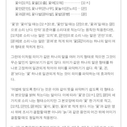
……………
꽃이[꼬치], 꽃을[꼬츨], 꽃에[꼬체]
[꼬ㅊ]
…
꽃만[꼰만], 꽃나무[꼰나무], 꽃놀이[꼰노리]
[꼰]
………
꽃과[꼳꽈], 꽃다발[꼳따발], 꽃밭[꼳빧]
[꼳]
‘꽃’은 ‘꽃이’일 때는 [꼬ㅊ]으로, ‘꽃만’일 때는 [꼰]으로, ‘꽃과’일 때는 [꼳]
으로 소리 난다. 만약 ‘표준어를 소리대로 적는다’는 원칙만 적용한다면,
[꼬치]로 소리 나는 말은 ‘꼬치’로, [꼰만]으로 소리 나는 말은 ‘꼰만’으로,
[꼳꽈]로 소리 나는 말은 ‘꼳꽈’로 적게 되어 ‘꽃[花]’이라는 하나의 말이 여
러 형태로 적히게 된다.
그런데 이처럼 의미가 같은 하나의 말을 여러 가지 형태로 적으면 그것이
무슨 말인지 알아보기가 쉽지 않다. 의미가 같은 하나의 말은 형태를 하
나로 고정하여 일관되게 적어야 의미를 파악하기가 쉽다. 즉 ‘꽃, 꼰,
꼳’보다는 ‘꽃’ 하나로 일관되게 적는 것이 의미를 파악하는 데 효과적이
다.
‘어법에 맞도록 한다’는 것은 이와 같이 뜻을 파악하기 쉽도록 각 형태소
의 본모양을 밝혀 적는다는 말이다. 이에 따라 ‘꽃’은 [꼬ㅊ], [꼰], [꼳]의 세
가지로 소리 나는 형태소이지만 그 본모양에 따라 ‘꽃’ 한 가지로 적고,
[꼬치], [꼰만], [꼳꽈]도 ‘꽃이, 꽃만, 꽃과’로 적게 된다. 이는 ‘꽃’과 같은 명
사 뒤에 조사가 결합할 때뿐 아니라 ‘늙-’과 같은 용언의 어간 뒤에 어미가
결합할 때도 동일하게 적용된다.