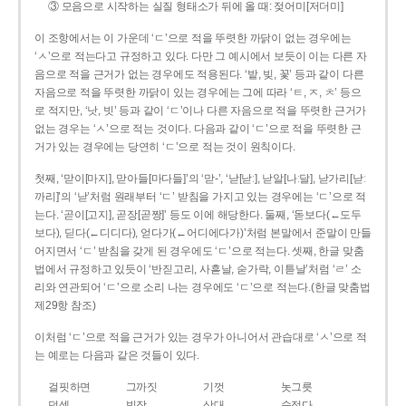
③ 모음으로 시작하는 실질 형태소가 뒤에 올 때: 젖어미[저더미]
이 조항에서는 이 가운데 ‘ㄷ’으로 적을 뚜렷한 까닭이 없는 경우에는
‘ㅅ’으로 적는다고 규정하고 있다. 다만 그 예시에서 보듯이 이는 다른 자
음으로 적을 근거가 없는 경우에도 적용된다. ‘밭, 빚, 꽃’ 등과 같이 다른
자음으로 적을 뚜렷한 까닭이 있는 경우에는 그에 따라 ‘ㅌ, ㅈ, ㅊ’ 등으
로 적지만, ‘낫, 빗’ 등과 같이 ‘ㄷ’이나 다른 자음으로 적을 뚜렷한 근거가
없는 경우는 ‘ㅅ’으로 적는 것이다. 다음과 같이 ‘ㄷ’으로 적을 뚜렷한 근
거가 있는 경우에는 당연히 ‘ㄷ’으로 적는 것이 원칙이다.
첫째, ‘맏이[마지], 맏아들[마다들]’의 ‘맏-’, ‘낟[낟ː], 낟알[나ː달], 낟가리[낟ː
까리]’의 ‘낟’처럼 원래부터 ‘ㄷ’ 받침을 가지고 있는 경우에는 ‘ㄷ’으로 적
는다. ‘곧이[고지], 곧장[곧짱]’ 등도 이에 해당한다. 둘째, ‘돋보다(←도두
보다), 딛다(←디디다), 얻다가(←어디에다가)’처럼 본말에서 준말이 만들
어지면서 ‘ㄷ’ 받침을 갖게 된 경우에도 ‘ㄷ’으로 적는다. 셋째, 한글 맞춤
법에서 규정하고 있듯이 ‘반짇고리, 사흗날, 숟가락, 이튿날’처럼 ‘ㄹ’ 소
리와 연관되어 ‘ㄷ’으로 소리 나는 경우에도 ‘ㄷ’으로 적는다.(한글 맞춤법
제29항 참조)
이처럼 ‘ㄷ’으로 적을 근거가 있는 경우가 아니어서 관습대로 ‘ㅅ’으로 적
는 예로는 다음과 같은 것들이 있다.
걸핏하면
그까짓
기껏
놋그릇
덧셈
빗장
삿대
숫접다