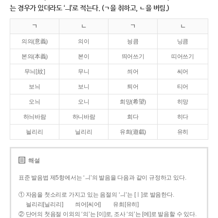
는 경우가 있더라도 ‘ㅢ’로 적는다. (ㄱ을 취하고, ㄴ을 버림.)
ㄱ
ㄴ
ㄱ
ㄴ
의의(意義)
의이
닁큼
닝큼
본의(本義)
본이
띄어쓰기
띠어쓰기
무늬[紋]
무니
씌어
씨어
보늬
보니
틔어
티어
오늬
오니
희망(希望)
히망
하늬바람
하니바람
희다
히다
늴리리
닐리리
유희(遊戱)
유히
해설
표준 발음법 제5항에서는 ‘ㅢ’의 발음을 다음과 같이 규정하고 있다.
① 자음을 첫소리로 가지고 있는 음절의 ‘ㅢ’는 [ㅣ]로 발음한다.
늴리리[닐리리]
씌어[씨어]
유희[유히]
② 단어의 첫음절 이외의 ‘의’는 [이]로, 조사 ‘의’는 [에]로 발음할 수 있다.