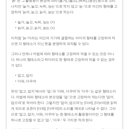
‘늙-’은 그 활용형이 환경에 따라 [늘거], [늘꼬], [늑찌], [능는] 등으로 소리
나지만 ‘늘거, 늘꼬, 늑찌, 능는’으로 적지 않고 ‘늙-’으로 어간의 형태를 고
정하여 ‘늙어, 늙고, 늙지, 늙는’으로 적는다.
늘거, 늘꼬, 늑찌, 능는 (×)
늙어, 늙고, 늙지, 늙는 (○)
이처럼 ‘늙-­’이라는 어간과 거기에 결합하는 어미의 형태를 고정하여 적
으면 각 형태소가 지닌 뜻을 분명하게 파악할 수 있다.
그러나 언제나 어법에 따라 형태소를 고정하여 적을 수 있는 것은 아니
다. 하나의 형태소라고 하더라도 한 형태로 고정하여 적을 수 없는 경우
가 있다.
덥고, 덥지
더워, 더우며
위의 ‘덥고, 덥지’에서의 ‘덥-­’과 ‘더워, 더우며’의 ‘더우-­’는 같은 형태소이
다. 어법에 따라 형태소의 본모양을 ‘덥-­’으로 고정하여 적는다면 ‘덥어,
덥으며’로 적어야 한다. 그렇지만 ‘덥어, 덥으며’는 [더버], [더브며]로 읽히
게 되므로 표준어 [더워], [더우며]의 소리를 제대로 나타낼 수 없다. 그러
므로 ‘덥고, 덥지, 더워, 더우며’는 한 형태소의 활용형이지만 그 형태를
하나로 고정할 수 없고 ‘덥-’, ‘더우-’ 두 가지로 적게 된다.