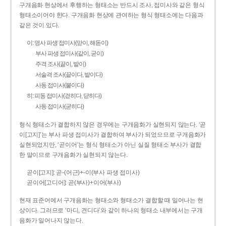
구개음화 현상에서 후행하는 형태소는 반드시 조사, 접미사와 같은 형식
형태소이어야 한다. 구개음화 현상에 관여하는 형식 형태소에는 다음과
같은 것이 있다.
이: 명사 파생 접미사(맏이, 해돋이)
부사 파생 접미사(같이, 굳이)
주격 조사(끝이, 밭이)
서술격 조사(끝이다, 밭이다)
사동 접미사(붙이다)
히: 피동 접미사(걷히다, 닫히다)
사동 접미사(굳히다)
형식 형태소가 결합하지 않은 경우에는 구개음화가 실현되지 않는다. ‘곧
이[고지]’는 부사 파생 접미사가 결합하여 부사가 되었으므로 구개음화가
실현되었지만, ‘곧이어’는 형식 형태소가 아닌 실질 형태소 부사가 결합
한 말이므로 구개음화가 실현되지 않는다.
곧이[고지]: 곧-­(어근)+­-이(부사 파생 접미사)
곧이어[고디어]: 곧(부사)+이어(부사)
현재 표준어에서 구개음화는 형태소와 형태소가 결합할 때 일어나는 현
상이다. 그러므로 ‘마디, 견디다’와 같이 하나의 형태소 내부에서는 구개
음화가 일어나지 않는다.