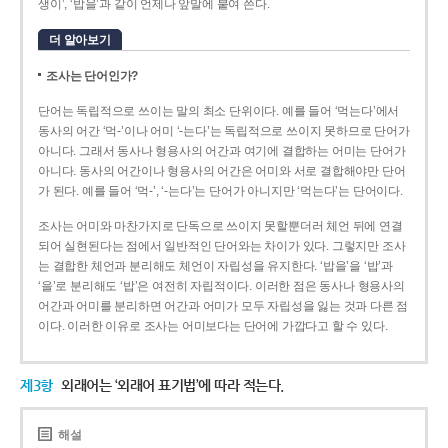
생이’, ‘밥을’과 같이 언제나 앞말에 붙여 쓴다.
더 알아보기
조사는 단어인가?
단어는 독립적으로 쓰이는 말의 최소 단위이다. 예를 들어 ‘먹는다’에서
동사의 어간 ‘먹-­’이나 어미 ‘­-는다’는 독립적으로 쓰이지 못하므로 단어가
아니다. 그래서 동사나 형용사의 어간과 여기에 결합하는 어미는 단어가
아니다. 동사의 어간이나 형용사의 어간은 어미와 서로 결합해야만 단어
가 된다. 예를 들어 ‘먹-’, ‘-는다’는 단어가 아니지만 ‘먹는다’는 단어이다.
조사는 어미와 마찬가지로 단독으로 쓰이지 못할뿐더러 체언 뒤에 연결
되어 실현된다는 점에서 일반적인 단어와는 차이가 있다. 그렇지만 조사
는 결합한 체언과 분리해도 체언이 자립성을 유지한다. ‘밥을’을 ‘밥’과
‘을’로 분리해도 ‘밥’은 여전히 자립적이다. 이러한 점은 동사나 형용사의
어간과 어미를 분리하면 어간과 어미가 모두 자립성을 잃는 것과 다른 점
이다. 이러한 이유로 조사는 어미보다는 단어에 가깝다고 할 수 있다.
제3항
외래어는 ‘외래어 표기법’에 따라 적는다.
해설