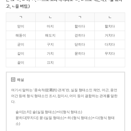
고, ㄴ을 버림.)
ㄱ
ㄴ
ㄱ
ㄴ
맏이
마지
핥이다
할치다
해돋이
해도지
걷히다
거치다
굳이
구지
닫히다
다치다
같이
가치
묻히다
무치다
끝이
끄치
해설
여기서 말하는 ‘종속적(從屬的) 관계’란, 실질 형태소인 체언, 어근, 용언
어간 등에 형식 형태소인 조사, 접미사, 어미 등이 결합하는 관계를 말한
다.
솥이[소치]: 솥(실질 형태소)+이(형식 형태소)
묻히다[무치다]: 묻­-(실질 형태소)+­-히­-(형식 형태소)+-다(형식 형태
소)