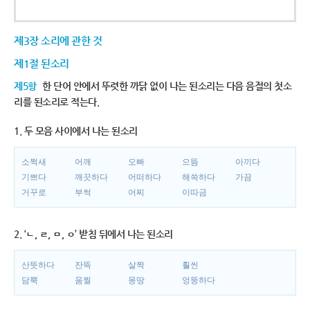
제3장 소리에 관한 것
제1절 된소리
제5항
한 단어 안에서 뚜렷한 까닭 없이 나는 된소리는 다음 음절의 첫소
리를 된소리로 적는다.
1. 두 모음 사이에서 나는 된소리
소쩍새
어깨
오빠
으뜸
아끼다
기쁘다
깨끗하다
어떠하다
해쓱하다
가끔
거꾸로
부썩
어찌
이따금
2. ‘ㄴ, ㄹ, ㅁ, ㅇ’ 받침 뒤에서 나는 된소리
산뜻하다
잔뜩
살짝
훨씬
담뿍
움찔
몽땅
엉뚱하다