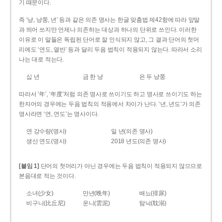
기 때문이다.
즉 ‘냥, 냥쭝, 년’ 등과 같은 의존 명사는 한글 맞춤법 제42항에 따라 앞말
과 띄어 쓰지만 언제나 의존하는 대상과 하나의 단위로 쓰인다. 이러한
이유로 이 말들은 독립된 단어로 잘 인식되지 않고, 그 결과 단어의 첫머
리에도 ‘연도, 열반’ 등과 달리 두음 법칙이 적용되지 않는다. 따라서 소리
나는 대로 적는다.
십 년
금 한 냥
은 두 냥쭝
따라서 ‘年’, ‘年度’처럼 의존 명사로 쓰이기도 하고 명사로 쓰이기도 하는
한자어의 경우에는 두음 법칙의 적용에서 차이가 난다. ‘년, 년도’가 의존
명사라면 ‘연, 연도’는 명사이다.
연 강수량(명사)
일 년(의존 명사)
생산 연도(명사)
2018 년도(의존 명사)
[붙임 1]
단어의 첫머리가 아닌 경우에는 두음 법칙이 적용되지 않으므로
본음대로 적는 것이다.
소녀(少女)
만년(晩年)
배뇨(排尿)
비구니(比丘尼)
운니(雲泥)
탐닉(耽溺)