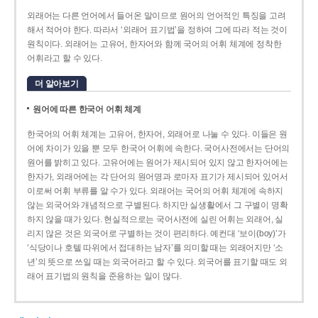
외래어는 다른 언어에서 들어온 말이므로 원어의 언어적인 특징을 고려
해서 적어야 한다. 따라서 ‘외래어 표기법’을 정하여 그에 따라 적는 것이
원칙이다. 외래어는 고유어, 한자어와 함께 국어의 어휘 체계에 정착한
어휘라고 할 수 있다.
더 알아보기
원어에 따른 한국어 어휘 체계
한국어의 어휘 체계는 고유어, 한자어, 외래어로 나눌 수 있다. 이들은 원
어에 차이가 있을 뿐 모두 한국어 어휘에 속한다. 국어사전에서는 단어의
원어를 밝히고 있다. 고유어에는 원어가 제시되어 있지 않고 한자어에는
한자가, 외래어에는 각 단어의 원어명과 로마자 표기가 제시되어 있어서
이로써 어휘 부류를 알 수가 있다. 외래어는 국어의 어휘 체계에 속하지
않는 외국어와 개념적으로 구별된다. 하지만 실생활에서 그 구별이 명확
하지 않을 때가 있다. 현실적으로는 국어사전에 실린 어휘는 외래어, 실
리지 않은 것은 외국어로 구별하는 것이 편리하다. 예컨대 ‘보이(boy)’가
‘식당이나 호텔 따위에서 접대하는 남자’를 의미할 때는 외래어지만 ‘소
년’의 뜻으로 쓰일 때는 외국어라고 할 수 있다. 외국어를 표기할 때도 외
래어 표기법의 원칙을 준용하는 일이 많다.