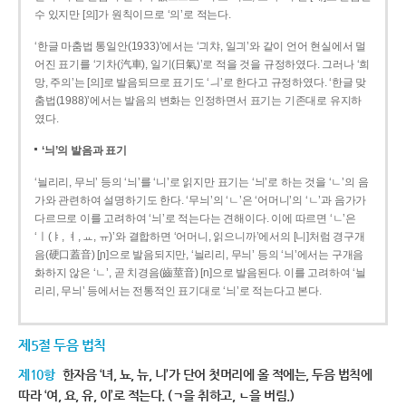
수 있지만 [의]가 원칙이므로 ‘의’로 적는다.
‘한글 마춤법 통일안(1933)’에서는 ‘긔챠, 일긔’와 같이 언어 현실에서 멀
어진 표기를 ‘기차(汽車), 일기(日氣)’로 적을 것을 규정하였다. 그러나 ‘희
망, 주의’는 [의]로 발음되므로 표기도 ‘ㅢ’로 한다고 규정하였다. ‘한글 맞
춤법(1988)’에서는 발음의 변화는 인정하면서 표기는 기존대로 유지하
였다.
‘늬’의 발음과 표기
‘늴리리, 무늬’ 등의 ‘늬’를 ‘니’로 읽지만 표기는 ‘늬’로 하는 것을 ‘ㄴ’의 음
가와 관련하여 설명하기도 한다. ‘무늬’의 ‘ㄴ’은 ‘어머니’의 ‘ㄴ’과 음가가
다르므로 이를 고려하여 ‘늬’로 적는다는 견해이다. 이에 따르면 ‘ㄴ’은
‘ㅣ(ㅑ, ㅕ, ㅛ, ㅠ)’와 결합하면 ‘어머니, 읽으니까’에서의 [니]처럼 경구개
음(硬口蓋音) [ɲ]으로 발음되지만, ‘늴리리, 무늬’ 등의 ‘늬’에서는 구개음
화하지 않은 ‘ㄴ’, 곧 치경음(齒莖音) [n]으로 발음된다. 이를 고려하여 ‘늴
리리, 무늬’ 등에서는 전통적인 표기대로 ‘늬’로 적는다고 본다.
제5절 두음 법칙
제10항
한자음 ‘녀, 뇨, 뉴, 니’가 단어 첫머리에 올 적에는, 두음 법칙에
따라 ‘여, 요, 유, 이’로 적는다. (ㄱ을 취하고, ㄴ을 버림.)