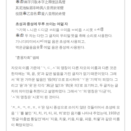
兩字只取本字之釋俚語爲聲
其尼池梨眉非時異八音用於初聲
役隱
乙音邑
凝八音用於終聲
초성과 종성에 두루 쓰이는 여덟 자
ㄱ기역 ㄴ니은 ㄷ디귿 ㄹ리을 ㅁ미음 ㅂ비읍 ㅅ시옷 ㆁ
두 자는 다만 그 글자의 우리말 뜻을 취해 소리로 사용한다.
기니디리미비시
여덟 음은 초성에 사용되고,
역은귿을음읍옷
여덟 음은 종성에 사용된다.
“훈몽자회” 범례
자모의 이름 가운데 ‘ㄱ, ㄷ, ㅅ’의 명칭이 다른 자모의 이름과 다른 것은
한자에는 ‘윽, 읃, 읏’과 같은 발음을 가진 글자가 없기 때문이었다. 그래
서 ‘윽’은 가까운 발음인 ‘役(역)’으로 표시하여 ‘ㄱ’은 ‘기역’이 되었다. 그
리고 ‘읃’과 ‘읏’은 각각 ‘末(귿 말)’과 ‘衣(옷 의)’로 표기하고, 두 글자는 글
자의 의미만을 취한다고 설명하였다. 그래서 ‘ㄷ’의 명칭은 ‘디귿’이,
‘ㅅ’의 명칭은 ‘시옷’이 된 것이다.
‘ㅈ, ㅊ, ㅋ, ㅌ, ㅍ, ㅎ’은 당시 종성으로 쓰이지 않던 것들이어서 초성에 모
음 ‘ㅣ’를 붙인 ‘지, 치, 키, 티, 피, 히’로만 음가를 나타내 주었는데, 1933년
‘한글 마춤법 통일안’에서 ‘지읒, 치읓, 키읔, 티읕, 피읖, 히읗’과 같은 이름
이 확정되었다.