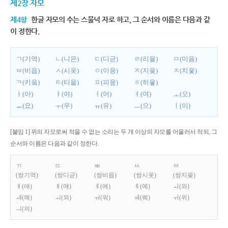
제2장 자모
제4항
한글 자모의 수는 스물넉 자로 하고, 그 순서와 이름은 다음과 같
이 정한다.
ㄱ(기역)
ㄴ(니은)
ㄷ(디귿)
ㄹ(리을)
ㅁ(미음)
ㅂ(비읍)
ㅅ(시옷)
ㅇ(이응)
ㅈ(지읒)
ㅊ(치읓)
ㅋ(키읔)
ㅌ(티읕)
ㅍ(피읖)
ㅎ(히읗)
ㅏ(아)
ㅑ(야)
ㅓ(어)
ㅕ(여)
ㅗ(오)
ㅛ(요)
ㅜ(우)
ㅠ(유)
ㅡ(으)
ㅣ(이)
[붙임 1] 위의 자모로써 적을 수 없는 소리는 두 개 이상의 자모를 어울러서 적되, 그
순서와 이름은 다음과 같이 정한다.
ㄲ
ㄸ
ㅃ
ㅆ
ㅉ
(쌍기역)
(쌍디귿)
(쌍비읍)
(쌍시옷)
(쌍지읒)
ㅐ(애)
ㅒ(얘)
ㅔ(에)
ㅖ(예)
ㅘ(와)
ㅙ(왜)
ㅚ(외)
ㅝ(워)
ㅞ(웨)
ㅟ(위)
ㅢ(의)