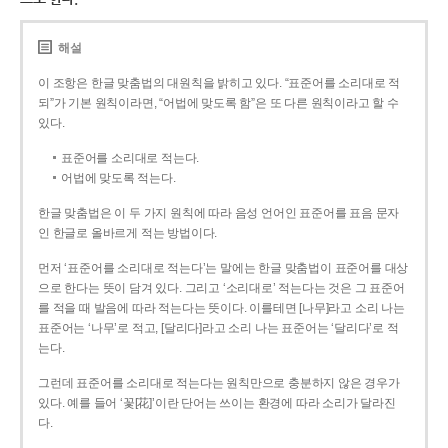
해설
이 조항은 한글 맞춤법의 대원칙을 밝히고 있다. “표준어를 소리대로 적
되”가 기본 원칙이라면, “어법에 맞도록 함”은 또 다른 원칙이라고 할 수
있다.
표준어를 소리대로 적는다.
어법에 맞도록 적는다.
한글 맞춤법은 이 두 가지 원칙에 따라 음성 언어인 표준어를 표음 문자
인 한글로 올바르게 적는 방법이다.
먼저 ‘표준어를 소리대로 적는다’는 말에는 한글 맞춤법이 표준어를 대상
으로 한다는 뜻이 담겨 있다. 그리고 ‘소리대로’ 적는다는 것은 그 표준어
를 적을 때 발음에 따라 적는다는 뜻이다. 이를테면 [나무]라고 소리 나는
표준어는 ‘나무’로 적고, [달리다]라고 소리 나는 표준어는 ‘달리다’로 적
는다.
그런데 표준어를 소리대로 적는다는 원칙만으로 충분하지 않은 경우가
있다. 예를 들어 ‘꽃[花]’이란 단어는 쓰이는 환경에 따라 소리가 달라진
다.