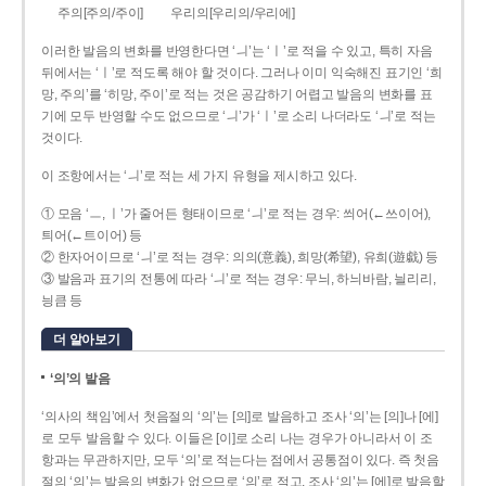
주의[주의/주이]
우리의[우리의/우리에]
이러한 발음의 변화를 반영한다면 ‘ㅢ’는 ‘ㅣ’로 적을 수 있고, 특히 자음
뒤에서는 ‘ㅣ’로 적도록 해야 할 것이다. 그러나 이미 익숙해진 표기인 ‘희
망, 주의’를 ‘히망, 주이’로 적는 것은 공감하기 어렵고 발음의 변화를 표
기에 모두 반영할 수도 없으므로 ‘ㅢ’가 ‘ㅣ’로 소리 나더라도 ‘ㅢ’로 적는
것이다.
이 조항에서는 ‘ㅢ’로 적는 세 가지 유형을 제시하고 있다.
① 모음 ‘ㅡ, ㅣ’가 줄어든 형태이므로 ‘ㅢ’로 적는 경우: 씌어(←쓰이어),
틔어(←트이어) 등
② 한자어이므로 ‘ㅢ’로 적는 경우: 의의(意義), 희망(希望), 유희(遊戱) 등
③ 발음과 표기의 전통에 따라 ‘ㅢ’로 적는 경우: 무늬, 하늬바람, 늴리리,
닁큼 등
더 알아보기
‘의’의 발음
‘의사의 책임’에서 첫음절의 ‘의’는 [의]로 발음하고 조사 ‘의’는 [의]나 [에]
로 모두 발음할 수 있다. 이들은 [이]로 소리 나는 경우가 아니라서 이 조
항과는 무관하지만, 모두 ‘의’로 적는다는 점에서 공통점이 있다. 즉 첫음
절의 ‘의’는 발음의 변화가 없으므로 ‘의’로 적고, 조사 ‘의’는 [에]로 발음할