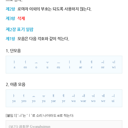
제2항
로마자 이외의 부호는 되도록 사용하지 않는다.
제3항
삭제
제2장 표기 일람
제1항
모음은 다음 각호와 같이 적는다.
1. 단모음
ㅏ
ㅓ
ㅗ
ㅜ
ㅡ
ㅣ
ㅐ
ㅔ
ㅚ
ㅟ
a
eo
o
u
eu
i
ae
e
oe
wi
2. 이중 모음
ㅑ
ㅕ
ㅛ
ㅠ
ㅒ
ㅖ
ㅘ
ㅙ
ㅝ
ㅞ
ㅢ
ya
yeo
yo
yu
yae
ye
wa
wae
wo
we
ui
[붙임 1] ‘ㅢ’는 ‘ㅣ’로 소리 나더라도 ui로 적는다.
(보기) 광희문 Gwanghuimun