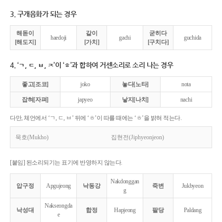
3. 구개음화가 되는 경우
해돋이
같이
굳히다
haedoji
gachi
guchida
[해도지]
[가치]
[구치다]
4. ‘ㄱ, ㄷ, ㅂ, ㅈ’이 ‘ㅎ’과 합하여 거센소리로 소리 나는 경우
좋고[조코]
joko
놓다[노타]
nota
잡혀[자펴]
japyeo
낳지[나치]
nachi
다만, 체언에서 ‘ㄱ, ㄷ, ㅂ’ 뒤에 ‘ㅎ’이 따를 때에는 ‘ㅎ’을 밝혀 적는다.
묵호(Mukho)
집현전(Jiphyeonjeon)
[붙임] 된소리되기는 표기에 반영하지 않는다.
Nakdonggan
압구정
Apgujeong
낙동강
죽변
Jukbyeon
g
Nakseongda
낙성대
합정
Hapjeong
팔당
Paldang
e