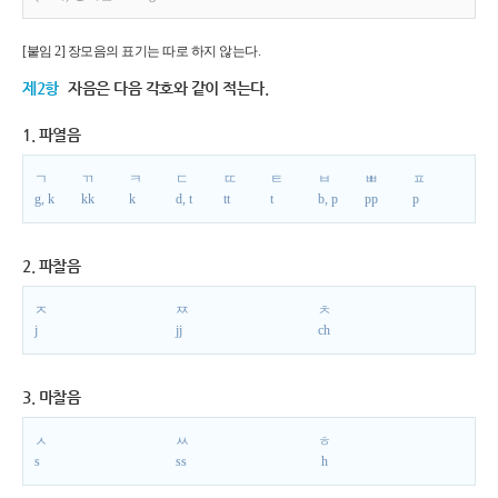
[붙임 2] 장모음의 표기는 따로 하지 않는다.
제2항
자음은 다음 각호와 같이 적는다.
1. 파열음
ㄱ
ㄲ
ㅋ
ㄷ
ㄸ
ㅌ
ㅂ
ㅃ
ㅍ
g, k
kk
k
d, t
tt
t
b, p
pp
p
2. 파찰음
ㅈ
ㅉ
ㅊ
j
jj
ch
3. 마찰음
ㅅ
ㅆ
ㅎ
s
ss
h