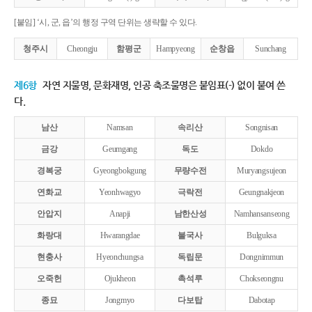
[붙임] ‘시, 군, 읍’의 행정 구역 단위는 생략할 수 있다.
청주시
Cheongju
함평군
Hampyeong
순창읍
Sunchang
제6항
자연 지물명, 문화재명, 인공 축조물명은 붙임표(-) 없이 붙여 쓴
다.
남산
Namsan
속리산
Songnisan
금강
Geumgang
독도
Dokdo
경복궁
Gyeongbokgung
무량수전
Muryangsujeon
연화교
Yeonhwagyo
극락전
Geungnakjeon
안압지
Anapji
남한산성
Namhansanseong
화랑대
Hwarangdae
불국사
Bulguksa
현충사
Hyeonchungsa
독립문
Dongnimmun
오죽헌
Ojukheon
촉석루
Chokseongnu
종묘
Jongmyo
다보탑
Dabotap