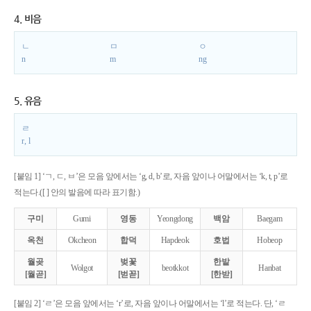
4. 비음
ㄴ
ㅁ
ㅇ
n
m
ng
5. 유음
ㄹ
r, l
[붙임 1] ‘ㄱ, ㄷ, ㅂ’은 모음 앞에서는 ‘g, d, b’로, 자음 앞이나 어말에서는 ‘k, t, p’로
적는다.([ ] 안의 발음에 따라 표기함.)
구미
Gumi
영동
Yeongdong
백암
Baegam
옥천
Okcheon
합덕
Hapdeok
호법
Hobeop
월곶
벚꽃
한밭
Wolgot
beotkkot
Hanbat
[월곧]
[벋꼳]
[한받]
[붙임 2] ‘ㄹ’은 모음 앞에서는 ‘r’로, 자음 앞이나 어말에서는 ‘l’로 적는다. 단, ‘ㄹ