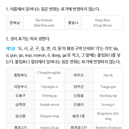
1. 이름에서 일어나는 음운 변화는 표기에 반영하지 않는다.
Han Boknam
Hong Bitna
한복남
홍빛나
(Han Bok-nam)
(Hong Bit-na)
2. 성의 표기는 따로 정한다.
제5항
‘도, 시, 군, 구, 읍, 면, 리, 동’의 행정 구역 단위와 ‘가’는 각각 ‘do,
si, gun, gu, eup, myeon, ri, dong, ga’로 적고, 그 앞에는 붙임표(-)를 넣
는다. 붙임표(-) 앞뒤에서 일어나는 음운 변화는 표기에 반영하지 않는다.
Chungcheongbuk-
충청북도
제주도
Jeju-do
do
의정부시
Uijeongbu-si
양주군
Yangju-gun
도봉구
Dobong-gu
신창읍
Sinchang-eup
삼죽면
Samjuk-myeon
인왕리
Inwang-ri
Bongcheon 1(il)-
당산동
Dangsan-dong
봉천 1동
dong
종로 2가
Jongno 2(i)-ga
퇴계로 3가
Toegyero 3(sam)-ga