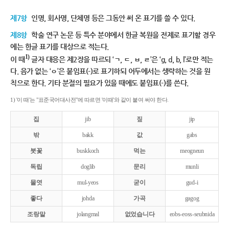
제7항
인명, 회사명, 단체명 등은 그동안 써 온 표기를 쓸 수 있다.
제8항
학술 연구 논문 등 특수 분야에서 한글 복원을 전제로 표기할 경우
에는 한글 표기를 대상으로 적는다.
1)
이 때
글자 대응은 제2장을 따르되 ‘ㄱ, ㄷ, ㅂ, ㄹ’은 ‘g, d, b, l’로만 적는
다. 음가 없는 ‘ㅇ’은 붙임표(-)로 표기하되 어두에서는 생략하는 것을 원
칙으로 한다. 기타 분절의 필요가 있을 때에도 붙임표(-)를 쓴다.
1) '이 때'는 "표준국어대사전"에 따르면 '이때'와 같이 붙여 써야 한다.
집
jib
짚
jip
밖
bakk
값
gabs
붓꽃
buskkoch
먹는
meogneun
독립
doglib
문리
munli
물엿
mul-yeos
굳이
gud-i
좋다
johda
가곡
gagog
조랑말
jolangmal
없었습니다
eobs-eoss-seubnida