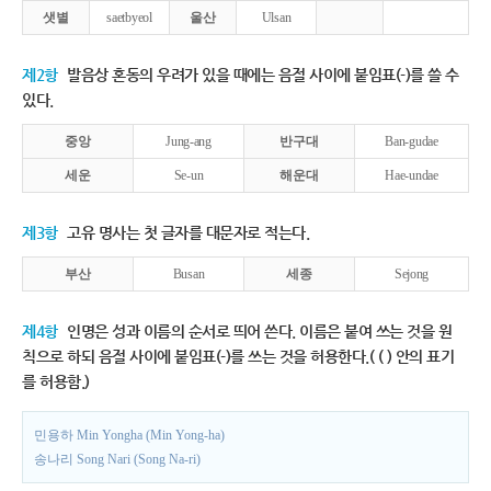
샛별
saetbyeol
울산
Ulsan
제2항
발음상 혼동의 우려가 있을 때에는 음절 사이에 붙임표(-)를 쓸 수
있다.
중앙
Jung-ang
반구대
Ban-gudae
세운
Se-un
해운대
Hae-undae
제3항
고유 명사는 첫 글자를 대문자로 적는다.
부산
Busan
세종
Sejong
제4항
인명은 성과 이름의 순서로 띄어 쓴다. 이름은 붙여 쓰는 것을 원
칙으로 하되 음절 사이에 붙임표(-)를 쓰는 것을 허용한다.( ( ) 안의 표기
를 허용함.)
민용하 Min Yongha (Min Yong-ha)
송나리 Song Nari (Song Na-ri)