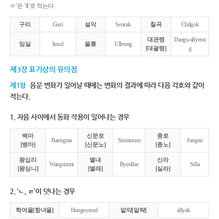
ㄹ’은 ‘ll’로 적는다.
구리
Guri
설악
Seorak
칠곡
Chilgok
대관령
Daegwallyeon
임실
Imsil
울릉
Ulleung
[대괄령]
g
제3장 표기상의 유의점
제1항
음운 변화가 일어날 때에는 변화의 결과에 따라 다음 각호와 같이
적는다.
1. 자음 사이에서 동화 작용이 일어나는 경우
백마
신문로
종로
Baengma
Sinmunno
Jongno
[뱅마]
[신문노]
[종노]
왕십리
별내
신라
Wangsimni
Byeollae
Silla
[왕심니]
[별래]
[실라]
2. ‘ㄴ, ㄹ’이 덧나는 경우
학여울[항녀울]
Hangnyeoul
알약[알략]
allyak