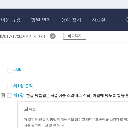
메인콘텐츠 바로가기
어문 규정
항별 연혁
용례 찾기
자료실
비교하기
017-12호(2017. 3. 28.)
본문
제1장 총칙
제1항
한글 맞춤법은 표준어를 소리대로 적되, 어법에 맞도록 함을 
해설
이 조항은 한글 맞춤법의 대원칙을 밝히고 있다. “표준어를 소리대로 적되
다른 원칙이라고 할 수 있다.