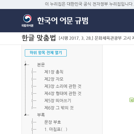
이 누리집은 대한민국 공식 전자정부 누리집입니다.
한글 맞춤법
[시행 2017. 3. 28.] 문화체육관광부 고시 제2
하위 항목 전체 열기
본문
제1장 총칙
제2장 자모
제3장 소리에 관한 것
제4장 형태에 관한 것
제5장 띄어쓰기
북
제6장 그 밖의 것
부록
문장 부호
1. 마침표( . )