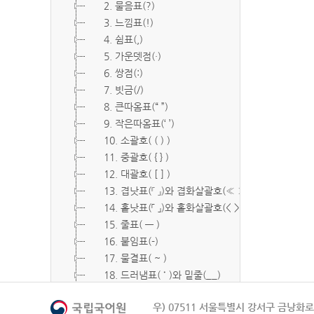
2. 물음표(?)
3. 느낌표(!)
4. 쉼표(,)
5. 가운뎃점(·)
6. 쌍점(:)
7. 빗금(/)
8. 큰따옴표(“ ”)
9. 작은따옴표(‘ ’)
10. 소괄호( ( ) )
11. 중괄호( { } )
12. 대괄호( [ ] )
13. 겹낫표(『 』)와 겹화살괄호(≪ ≫)
14. 홑낫표(「 」)와 홑화살괄호(< >)
15. 줄표( ― )
16. 붙임표(-)
17. 물결표( ~ )
18. 드러냄표( ˙ )와 밑줄(__)
19. 숨김표( O, X )
우) 07511 서울특별시 강서구 금낭화로 
20. 빠짐표( □ )