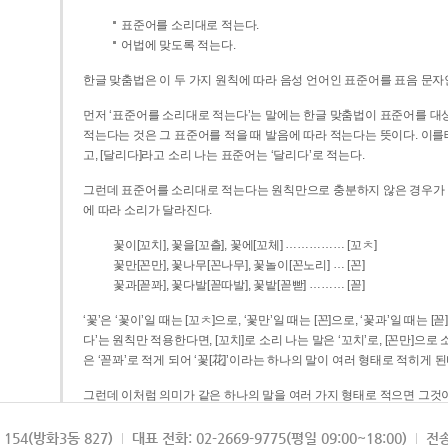
표준어를 소리대로 적는다.
어법에 맞도록 적는다.
한글 맞춤법은 이 두 가지 원칙에 따라 음성 언어인 표준어를 표음 문자
먼저 ‘표준어를 소리대로 적는다’는 말에는 한글 맞춤법이 표준어를 대상
적는다는 것은 그 표준어를 적을 때 발음에 따라 적는다는 뜻이다. 이를테면 [나무]라고 소리 나는 표준어는 ‘나무’로 적
고, [달리다]라고 소리 나는 표준어는 ‘달리다’로 적는다.
그런데 표준어를 소리대로 적는다는 원칙만으로 충분하지 않은 경우가 있다
에 따라 소리가 달라진다.
……………
꽃이[꼬치], 꽃을[꼬츨], 꽃에[꼬체]
[꼬ㅊ]
…
꽃만[꼰만], 꽃나무[꼰나무], 꽃놀이[꼰노리]
[꼰]
………
꽃과[꼳꽈], 꽃다발[꼳따발], 꽃밭[꼳빧]
[꼳]
‘꽃’은 ‘꽃이’일 때는 [꼬ㅊ]으로, ‘꽃만’일 때는 [꼰]으로, ‘꽃과’일 때는
다’는 원칙만 적용한다면, [꼬치]로 소리 나는 말은 ‘꼬치’로, [꼰만]으로 소리 나는 말은 ‘꼰만’으로, [꼳꽈]로 소리 나는 말
은 ‘꼳꽈’로 적게 되어 ‘꽃[花]’이라는 하나의 말이 여러 형태로 적히게 된
그런데 이처럼 의미가 같은 하나의 말을 여러 가지 형태로 적으면 그것이
은 하나의 말은 형태를 하나로 고정하여 일관되게 적어야 의미를 파악하기가 
되게 적는 것이 의미를 파악하는 데 효과적이다.
154(방화3동 827)
대표 전화: 02-2669-9775(평일 09:00~18:00)
전송