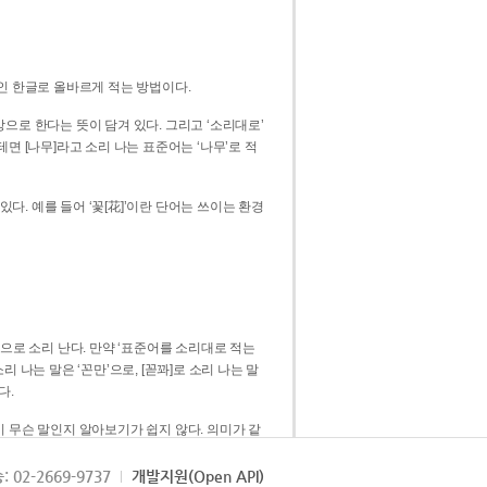
인 한글로 올바르게 적는 방법이다.
으로 한다는 뜻이 담겨 있다. 그리고 ‘소리대로’
. 예를 들어 ‘꽃[花]’이란 단어는 쓰이는 환경
 [꼳]으로 소리 난다. 만약 ‘표준어를 소리대로 적는
다.
 무슨 말인지 알아보기가 쉽지 않다. 의미가 같
쉽다. 즉 ‘꽃, 꼰, 꼳’보다는 ‘꽃’ 하나로 일관
: 02-2669-9737
개발지원(Open API)