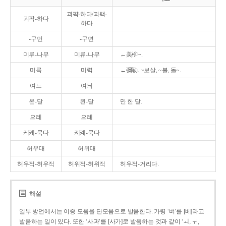
괴퍅-하다/괴팩-
괴팍-하다
하다
-구먼
-구면
미루-나무
미류-나무
←美柳~.
미륵
미력
←彌勒. ~보살, ~불, 돌~.
여느
여늬
온-달
왼-달
만 한 달.
으레
으례
케케-묵다
켸켸-묵다
허우대
허위대
허우적-허우적
허위적-허위적
허우적-거리다.
해설
일부 방언에서는 이중 모음을 단모음으로 발음한다. 가령 ‘벼’를 [베]라고
발음하는 일이 있다. 또한 ‘사과’를 [사가]로 발음하는 것과 같이 ‘ㅚ, ㅟ,