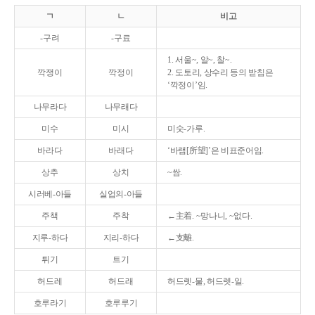
ㄱ
ㄴ
비고
-구려
-구료
1. 서울~, 알~, 찰~.
깍쟁이
깍정이
2. 도토리, 상수리 등의 받침은
‘깍정이’임.
나무라다
나무래다
미수
미시
미숫-가루.
바라다
바래다
‘바램[所望]’은 비표준어임.
상추
상치
~쌈.
시러베-아들
실업의-아들
주책
주착
←主着. ~망나니, ~없다.
지루-하다
지리-하다
←支離.
튀기
트기
허드레
허드래
허드렛-물, 허드렛-일.
호루라기
호루루기