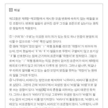
해설
제11항은 제8항~제10항에서 제시한 모음 변화에 속하지 않는 예들을 보
인 조항이다. 변화된 발음이 굳어진 경우 그것을 표준으로 삼는다는 원칙
은 동일하게 적용된다.
① ‘-구려’와 ‘-구료’는 미묘한 의미 차가 있는 듯도 하나 언중이 분명히 의
식할 수 없으므로 ‘-구려’ 쪽만 살린 것이다.
② 원래 ‘깍정이’였던 말이 ‘ㅣ’ 역행 동화를 겪으면 ‘깍젱이’가 되어야 하
는데, 언어 현실에서 ‘ㅐ’와 ‘ㅔ’가 발음으로 뚜렷이 구별되지 않고 표기상
‘ㅐ’를 선호한다는 점에 근거하여 표준어를 ‘깍쟁이’로 정하였다. 그럼으
로써 이는 ‘ㅣ’ 역행 동화와는 직접 관련이 없어진 표준어가 되어 제9항의
예외로 다루지 않고 여기에서 다루게 된 것이다. 그러나 밤나무, 떡갈나
무 따위의 열매를 싸고 있는 술잔 모양의 받침을 뜻하는 ‘깍정이’는 원래
의 말을 그대로 두었다.
③ ‘나무래다, 바래다’는 방언으로 해석하여 ‘나무라다, 바라다’를 표준어
로 삼았다. 그런데 근래 ‘바라다’에서 파생된 명사 ‘바람’을 ‘바램’으로 잘
못 쓰는 경향이 있다. ‘바람[風]’과의 혼동을 피하려는 심리 때문인 듯하
다. 그러나 동사가 ‘바라다’인 이상 그로부터 파생된 명사가 ‘바램’이 될
수는 없어 비고에서 이를 명기하였다. ‘바라다’의 활용형으로, ‘바랬다, 바
래요’는 비표준형이고 ‘바랐다, 바라요’가 표준형이 된다. ‘나무랐다, 나무