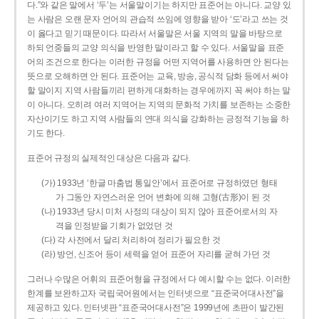
다.”와 같은 말에서 ‘두’는 서울말이기는 하지만 표준어는 아니다. 교양 있
는 사람은 오랜 문자 언어의 관습적 쓰임에 영향을 받아 ‘도’라고 쓰는 것
이 옳다고 믿기 때문이다. 따라서 서울말은 서울 지역의 말을 바탕으로
하되 언중들의 교양 의식을 반영한 말이라고 할 수 있다. 서울말을 표준
어의 조건으로 한다는 이러한 규정을 어떤 지역어를 사용하면 안 된다는
뜻으로 오해하면 안 된다. 표준어는 교육, 방송, 공식적 담화 등에서 써야
할 말이지 지역 사람들끼리 편하게 대화하는 경우에까지 꼭 써야 하는 말
이 아니다. 오히려 여러 지역어는 지역의 문화적 가치를 보존하는 소중한
자산이기도 하고 지역 사람들의 연대 의식을 강화하는 긍정적 기능을 하
기도 한다.
표준어 규정의 실제적인 대상은 다음과 같다.
(가) 1933년 ‘한글 마춤법 통일안’에서 표준어로 규정하였던 형태
가 그동안 자연스러운 언어 변화에 의해 고형(古形)이 된 것
(나) 1933년 당시 미처 사정의 대상이 되지 않아 표준어로서의 자
격을 인정받을 기회가 없었던 것
(다) 각 사전에서 달리 처리하여 정리가 필요한 것
(라) 방언, 신조어 등이 세력을 얻어 표준어 자리를 굳혀 가던 것
그러나 수많은 어휘의 표준어형을 규정에서 다 예시할 수는 없다. 이러한
한계를 보완하고자 국립국어원에서는 인터넷으로 “표준국어대사전”을
제공하고 있다. 인터넷판 “표준국어대사전”은 1999년에 초판이 발간된