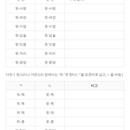
윗-사랑
웃-사랑
윗-세장
웃-세장
윗-수염
웃-수염
윗-입술
웃-입술
윗-잇몸
웃-잇몸
윗-자리
웃-자리
윗-중방
웃-중방
다만 1. 된소리나 거센소리 앞에서는 ‘위-’로 한다.(ㄱ을 표준어로 삼고, ㄴ을 버림.)
ㄱ
ㄴ
비고
위-짝
웃-짝
위-쪽
웃-쪽
위-채
웃-채
위-층
웃-층