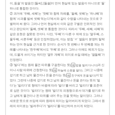
이, 돐을’의 발음인 [돌씨], [돌쓸]이 언어 현실에 있는 발음이 아니므로 ‘돌’
하나로 통합한 것이다.
② 과거에 ‘두째, 세째’는 ‘첫째’와 함께 차례를, ‘둘째, 셋째’는 ‘하나째’와
함께 ‘사과를 벌써 셋째 먹는다’에서와 같이 수량을 나타내는 것으로 구
별하여 써 왔다. 그러나 언어 현실에서 이와 같은 구별은 인위적인 것이
라고 판단되어 ‘둘째, 셋째’로 통합한 것이다. 따라서 ‘두째, 세째, 네째’와
같은 표현은 잘못된 것이다. 다만, ‘두째’가 다른 수 뒤에 오는 ‘열두째, 스
물두째, 서른두째’ 등은 인정하였는데, 이는 받침 ‘ㄹ’ 발음이 분명히 탈락
하는 언어 현실을 근거로 한 것이다. 순서가 첫 번째나 두 번째쯤 되는 차
례를 나타내는 ‘한두째’에서도 ‘두째’로 쓴다. 그러나 이에도 예외가 있는
데, 드물게 쓰이기는 하지만 ‘열두 개째’의 의미로 쓰일 때에는 ‘열둘째’가
인정된다.
③ ‘빌다’에는 원래 물건 따위를 구걸한다는 뜻
과 신
(
밥을 빌러 다니다)
예
이나 사람 따위에 간청한다는 뜻
, 그리고 나중에
(
하늘에 소원을 빌다)
예
갚기로 하고 남의 물건이나 돈을 쓴다는 뜻
이 있
(
친구에게 돈을 빌다)
예
었다. 그런데 나중에 갚기로 하고 남의 물건이나 돈을 쓴다는 뜻의 ‘빌
다’는 ‘빌리다’로 형태가 바뀜에 따라 ‘빌다’를 버리고 ‘빌리다’를 표준어
로 삼은 것이다. ‘빌리다’는 원래 ‘빌다’의 피동형으로서 대가를 받기로 하
고 남에게 물건이나 돈 따위를 내어 주는 것을 뜻하는 말이었다. 그러나
새로운 뜻으로 쓰임에 따라 원래의 의미는 잃어버리게 되었다. 그래서 원
래의 의미로는 ‘빌려주다’가 ‘빌리다’를 대신하여 쓰이게 되었다.