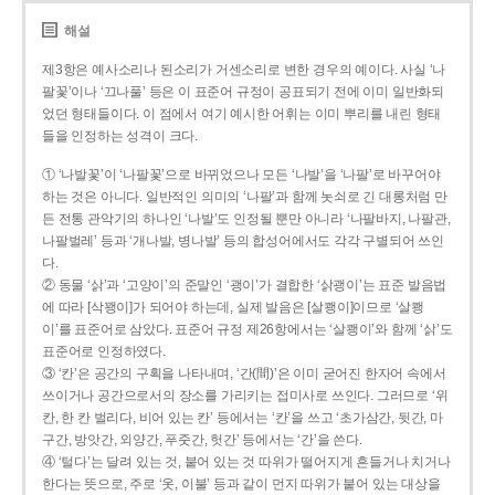
해설
제3항은 예사소리나 된소리가 거센소리로 변한 경우의 예이다. 사실 ‘나
팔꽃’이나 ‘끄나풀’ 등은 이 표준어 규정이 공표되기 전에 이미 일반화되
었던 형태들이다. 이 점에서 여기 예시한 어휘는 이미 뿌리를 내린 형태
들을 인정하는 성격이 크다.
① ‘나발꽃’이 ‘나팔꽃’으로 바뀌었으나 모든 ‘나발’을 ‘나팔’로 바꾸어야
하는 것은 아니다. 일반적인 의미의 ‘나팔’과 함께 놋쇠로 긴 대롱처럼 만
든 전통 관악기의 하나인 ‘나발’도 인정될 뿐만 아니라 ‘나팔바지, 나팔관,
나팔벌레’ 등과 ‘개나발, 병나발’ 등의 합성어에서도 각각 구별되어 쓰인
다.
② 동물 ‘삵’과 ‘고양이’의 준말인 ‘괭이’가 결합한 ‘삵괭이’는 표준 발음법
에 따라 [삭꽹이]가 되어야 하는데, 실제 발음은 [살쾡이]이므로 ‘살쾡
이’를 표준어로 삼았다. 표준어 규정 제26항에서는 ‘살쾡이’와 함께 ‘삵’도
표준어로 인정하였다.
③ ‘칸’은 공간의 구획을 나타내며, ‘간(間)’은 이미 굳어진 한자어 속에서
쓰이거나 공간으로서의 장소를 가리키는 접미사로 쓰인다. 그러므로 ‘위
칸, 한 칸 벌리다, 비어 있는 칸’ 등에서는 ‘칸’을 쓰고 ‘초가삼간, 뒷간, 마
구간, 방앗간, 외양간, 푸줏간, 헛간’ 등에서는 ‘간’을 쓴다.
④ ‘털다’는 달려 있는 것, 붙어 있는 것 따위가 떨어지게 흔들거나 치거나
한다는 뜻으로, 주로 ‘옷, 이불’ 등과 같이 먼지 따위가 붙어 있는 대상을