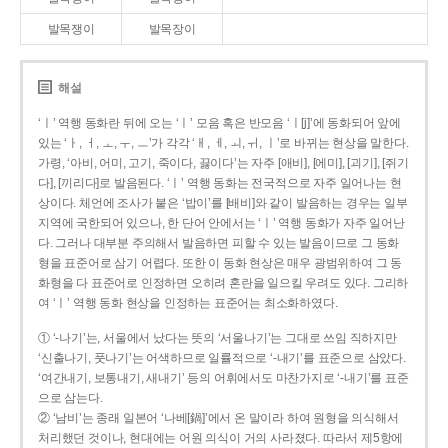
발목쟁이
발목장이
해설
‘ㅣ’ 역행 동화란 뒤에 오는 ‘ㅣ’ 모음 혹은 반모음 ‘ㅣ[j]’에 동화되어 앞에
있는 ‘ㅏ, ㅓ, ㅗ, ㅜ, ㅡ’가 각각 ‘ㅐ, ㅔ, ㅚ, ㅟ, ㅣ’로 바뀌는 현상을 말한다.
가령, ‘아비, 어미, 고기, 죽이다, 끓이다’는 자주 [애비], [에미], [괴기], [쥐기
다], [끼리다]로 발음된다. ‘ㅣ’ 역행 동화는 전국적으로 자주 일어나는 현
상이다. 체언에 조사가 붙은 ‘밥이’를 [배비]와 같이 발음하는 경우는 일부
지역에 국한되어 있으나, 한 단어 안에서는 ‘ㅣ’ 역행 동화가 자주 일어난
다. 그러나 대부분 주의해서 발음하면 피할 수 있는 발음이므로 그 동화
형을 표준어로 삼기 어렵다. 또한 이 동화 현상은 매우 광범위하여 그 동
화형을 다 표준어로 인정하면 오히려 혼란을 일으킬 우려도 있다. 그리하
여 ‘ㅣ’ 역행 동화 현상을 인정하는 표준어는 최소화하였다.
① ‘-나기’는, 서울에서 났다는 뜻의 ‘서울나기’는 그대로 쓰임 직하지만
‘신출나기, 풋나기’는 어색하므로 일률적으로 ‘-내기’를 표준으로 삼았다.
‘여간내기, 보통내기, 새내기’ 등의 어휘에서도 마찬가지로 ‘-내기’를 표준
으로 삼는다.
② ‘남비’는 종래 일본어 ‘나베[鍋]’에서 온 말이라 하여 원형을 의식해서
처리했던 것이나, 현대에는 어원 의식이 거의 사라졌다. 따라서 제5항에