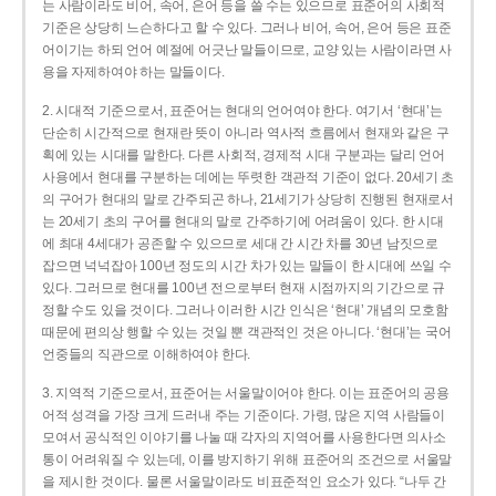
는 사람이라도 비어, 속어, 은어 등을 쓸 수는 있으므로 표준어의 사회적
기준은 상당히 느슨하다고 할 수 있다. 그러나 비어, 속어, 은어 등은 표준
어이기는 하되 언어 예절에 어긋난 말들이므로, 교양 있는 사람이라면 사
용을 자제하여야 하는 말들이다.
2. 시대적 기준으로서, 표준어는 현대의 언어여야 한다. 여기서 ‘현대’는
단순히 시간적으로 현재란 뜻이 아니라 역사적 흐름에서 현재와 같은 구
획에 있는 시대를 말한다. 다른 사회적, 경제적 시대 구분과는 달리 언어
사용에서 현대를 구분하는 데에는 뚜렷한 객관적 기준이 없다. 20세기 초
의 구어가 현대의 말로 간주되곤 하나, 21세기가 상당히 진행된 현재로서
는 20세기 초의 구어를 현대의 말로 간주하기에 어려움이 있다. 한 시대
에 최대 4세대가 공존할 수 있으므로 세대 간 시간 차를 30년 남짓으로
잡으면 넉넉잡아 100년 정도의 시간 차가 있는 말들이 한 시대에 쓰일 수
있다. 그러므로 현대를 100년 전으로부터 현재 시점까지의 기간으로 규
정할 수도 있을 것이다. 그러나 이러한 시간 인식은 ‘현대’ 개념의 모호함
때문에 편의상 행할 수 있는 것일 뿐 객관적인 것은 아니다. ‘현대’는 국어
언중들의 직관으로 이해하여야 한다.
3. 지역적 기준으로서, 표준어는 서울말이어야 한다. 이는 표준어의 공용
어적 성격을 가장 크게 드러내 주는 기준이다. 가령, 많은 지역 사람들이
모여서 공식적인 이야기를 나눌 때 각자의 지역어를 사용한다면 의사소
통이 어려워질 수 있는데, 이를 방지하기 위해 표준어의 조건으로 서울말
을 제시한 것이다. 물론 서울말이라도 비표준적인 요소가 있다. “나두 간