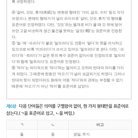
록 규정하였다.
④ ‘갈비, 갓모, 휴지(休紙)’는 변화된 형태인 ‘가리, 갈모, 수지’ 등도 각각
쓰였으나, 본래의 형태가 더 널리 쓰이므로 ‘갈비, 갓모, 휴지’의 형태를
표준어로 인정하였다. 다만, ‘갓모’와는 별개로 비가 올 때 갓 위에 덮어
쓰던 고깔 비슷하게 생긴 물건을 뜻하는 ‘갈모(-帽)’는 표준어로 인정한
다.
⑤ ‘밀-’에 ‘-뜨리다’가 붙은 ‘밀뜨리다’도 언중이 ‘밀다’의 뜻을 의식하고
있으므로 비록 ‘미뜨리다’가 쓰이고 있어도 ‘밀뜨리다’로 쓴다. 다만, ‘-뜨
리다’와 ‘-트리다’가 같은 뜻의 복수 표준어 접미사로 인정되므로 ‘밀뜨리
다’와 함께 ‘밀트리다’도 표준어로 인정된다.
⑥ ‘적이’는 의미적으로 ‘적다’와는 멀어지고 오히려 반대의 의미를 가지
게 되었다. 그 때문에 한동안 ‘저으기’가 널리 보급되기도 하였다. 그러나
반대의 뜻이 되었더라도 원래의 어원 ‘적다’와의 관계는 부정할 수 없기
때문에 ‘저으기’가 아닌 ‘적이’를 표준어로 삼았다.
제6항
다음 단어들은 의미를 구별함이 없이, 한 가지 형태만을 표준어로
삼는다.(ㄱ을 표준어로 삼고, ㄴ을 버림.)
ㄱ
ㄴ
비고
돌
돐
생일, 주기.