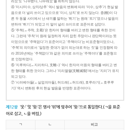
라요’도 ‘나무랬다, 나무래요’를 취하지 않는다.
④ ‘미시/미수, 상치/상추’ 역시 발음의 변화에 따라 ‘미수, 상추’가 현실 발
음으로 더 널리 쓰이고 있으므로 ‘미시, 상치’로 쓰지 않는다. 종(種)이 다
른 두 동물 사이에서 난 새끼를 말하는 ‘튀기’는 원래 ‘트기’였으나 발음이
변하여 ‘튀기’가 되었고 이 말이 널리 쓰이므로 표준어로 삼았다.
⑤ ‘주책(←주착, 主着)’은 한자어 형태를 버리고 변한 형태를 취한 것이
다. 그런데 ‘주착’이 원래 일정하게 자리 잡힌 주장이나 판단력이라는 뜻
이었으므로 ‘주책없다’가 표준어이고 ‘주책이다’는 비표준형이었으나,
‘주책’의 의미로서 ‘일정한 줏대가 없이 되는대로 하는 짓’을 인정함에 따
라 2016년에는 ‘주책없다’와 같은 의미로 쓰이는 ‘주책이다’를 표준형으
로 인정하였다.
⑥ ‘지루하다(←지리하다, 支離--)’ 역시 한자어 어원의 형태를 버리고 변
한 형태를 취한 것이다. 그러나 ‘지리멸렬(支離滅裂)’에서는 ‘지리’가 유지
되고 있다.
⑦ ‘시러베아들(←실업의아들), 허드레(←허드래), 호루라기(←호루루
기)’ 역시 변화된 후의 현실 발음을 반영한 표준어이다.
제12항
‘웃-’ 및 ‘윗-’은 명사 ‘위’에 맞추어 ‘윗-’으로 통일한다.(ㄱ을 표준
어로 삼고, ㄴ을 버림.)
ㄱ
ㄴ
비고