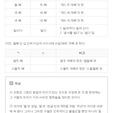
둘-째
두-째
‘제2, 두 개째’의 뜻.
셋-째
세-째
‘제3, 세 개째’의 뜻.
넷-째
네-째
‘제4, 네 개째’의 뜻.
1. 빌려주다, 빌려 오다.
빌리다
빌다
2. ‘용서를 빌다’는 ‘빌다’임.
다만, ‘둘째’는 십 단위 이상의 서수사에 쓰일 때에 ‘두째’로 한다.
ㄱ
ㄴ
비고
열두-째
열두 개째의 뜻은 ‘열둘째’로.
스물두-째
스물두 개째의 뜻은 ‘스물둘째’로.
해설
이 조항은 그동안 용법의 차이가 있는 것으로 규정해 온 것 중 현재에는
그 구별의 의의가 거의 사라진 항목들을 정리한 것이다.
① 과거에 ‘돌’은 생일, ‘돐’은 ‘한글 반포 500돐’처럼 ‘주년’의 의미로 세분
해 써 왔다. 그러나 그러한 구별은 인위적이고 불필요할 뿐만 아니라 ‘돐