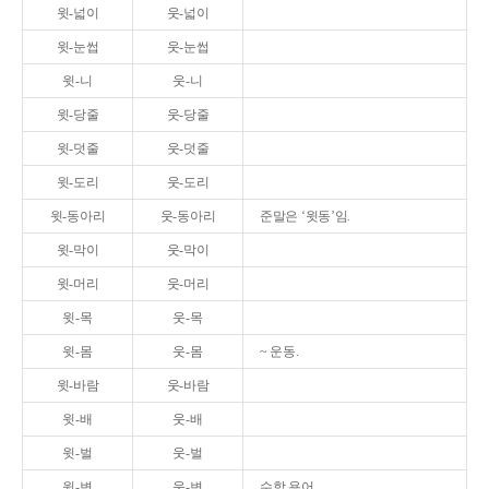
윗-넓이
웃-넓이
윗-눈썹
웃-눈썹
윗-니
웃-니
윗-당줄
웃-당줄
윗-덧줄
웃-덧줄
윗-도리
웃-도리
윗-동아리
웃-동아리
준말은 ‘윗동’임.
윗-막이
웃-막이
윗-머리
웃-머리
윗-목
웃-목
윗-몸
웃-몸
~ 운동.
윗-바람
웃-바람
윗-배
웃-배
윗-벌
웃-벌
윗-변
웃-변
수학 용어.