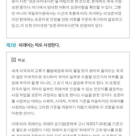
종이 사전 “표준국어대사전”을 바탕으로 한 것으로, 현재에도 계속 수정·
보완 중이다. 여기에서 방대한 어휘의 표준어형을 확인할 수 있다. 그뿐
만 아니라 국립국어원에서는 시간의 흐름에 따라 과거에는 비표준어였
지만 현재에는 표준어로 인정될 만한 어휘를 꾸준히 추가하여 발표하고
있고, 이 또한 인터넷판 “표준국어대사전”에 반영되어 있다.
제2항
외래어는 따로 사정한다.
해설
세계 각국과의 교류가 활발해짐에 따라 물밀 듯이 쏟아져 들어오는 외국
의 말은 지속적으로 조사하여 국어의 일부로 수용할 것인가의 여부를 결
정해 주어야 할 뿐 아니라, 그 표기 역시 결정해 주어야 한다. 이 조항은
외국의 말이 국어의 일부인 외래어로 인정될 수 있는 것인지를 결정하는
사정 작업을 표준어 규정과는 별도로 한다는 사실을 밝힌 것이다. 표준어
를 사정하는 데에는 사회적, 시대적, 지역적 기준을 적용하지만 외래어를
사정하는 데에는 그러한 기준을 적용하기 어렵기 때문에 이 조항을 따로
마련한 것이다.
이에 따라 외래어는 외래어 표기법(문체부 고시 제2017-14호)을 기준으
로 별도로 사정한다. 다만 외래어 표기법의 ‘외래어’가 고유 명사를 포함