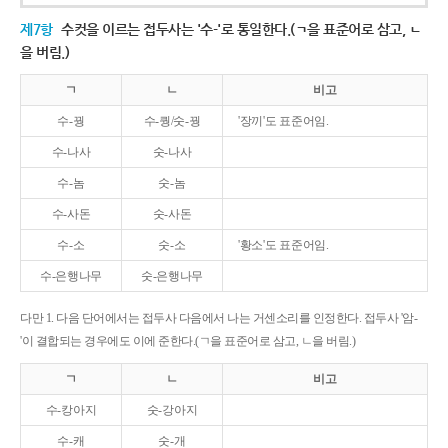
제7항
수컷을 이르는 접두사는 '수-'로 통일한다.(ㄱ을 표준어로 삼고, ㄴ
을 버림.)
ㄱ
ㄴ
비고
수-꿩
수-퀑/숫-꿩
'장끼'도 표준어임.
수-나사
숫-나사
수-놈
숫-놈
수-사돈
숫-사돈
수-소
숫-소
'황소'도 표준어임.
수-은행나무
숫-은행나무
다만 1. 다음 단어에서는 접두사 다음에서 나는 거센소리를 인정한다. 접두사 '암-
'이 결합되는 경우에도 이에 준한다.(ㄱ을 표준어로 삼고, ㄴ을 버림.)
ㄱ
ㄴ
비고
수-캉아지
숫-강아지
수-캐
숫-개