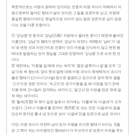
학문적으로는 어원이 밝혀져 있더라도 언중의 어원 의식이 약해져서 어
원으로부터 멀어진 형태가 널리 쓰이면 그 말을 표준어로 삼고, 어원에
충실한 형태이더라도 현실적으로 쓰이지 않는 말은 표준어로 삼지 않겠
다는 것을 다룬 조항이다.
① ‘강낭콩’은 중국의 ‘강남(江南)’ 지방에서 들여온 콩이기 때문에 붙여진
이름인데, ‘강남’의 형태가 변하여 ‘강낭’이 되었다. 제9항의 ‘남비’가 ‘냄
비’로 변한 것과 마찬가지로 언중이 이미 어원을 인식하지 않고 변한 형
태대로 발음하는 언어 현실을 그대로 반영하여 ‘강낭콩’으로 쓰게 한 것
이다.
② 예전에는 ‘지붕을 일 때에 쓰는 새끼’와 ‘좁은 골목이나 길’을 모두 ‘고
샅’으로 써 왔는데, 앞의 뜻의 말에 대해 어원 의식이 희박해져서 조사가
붙은 형태가 [고사시/고사슬] 등으로 발음되고 있으므로 앞의 뜻의 말을
‘고삿’으로 정한 것이다. ‘속고삿’은 초가지붕을 일 때 이엉을 얹기 전에
지붕 위에 건너질러 잡아매는 새끼이고, ‘겉고삿’은 이엉을 얹은 위에 걸
쳐 매는 새끼이다.
③ ‘월세(月貰)’와 뜻이 같은 말로서 과거에는 ‘삭월세’와 ‘사글세’가 모두
쓰였다. 그러나 ‘삭월세’를 한자어 ‘朔月貰’로 보는 것은 ‘사글세’의 음을
단순히 한자로 흉내 낸 것으로 보아 ‘사글세’만을 표준으로 삼은 것이다.
다만, 어원 의식이 여전히 남아 있어 어원을 의식한 형태가 쓰이는 것들
은 그 짝이 되는 비어원적인 형태보다 더 우선적으로 표준어 자격을 주도