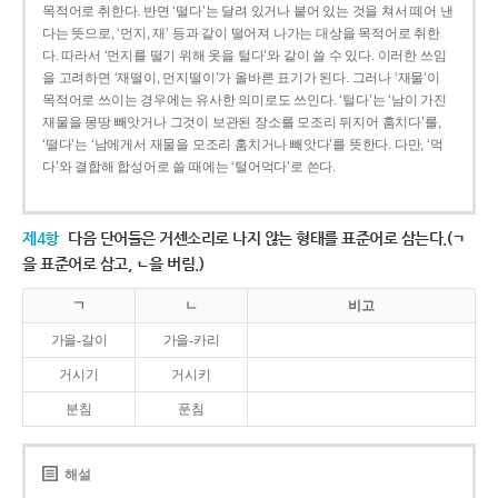
목적어로 취한다. 반면 ‘떨다’는 달려 있거나 붙어 있는 것을 쳐서 떼어 낸
다는 뜻으로, ‘먼지, 재’ 등과 같이 떨어져 나가는 대상을 목적어로 취한
다. 따라서 ‘먼지를 떨기 위해 옷을 털다’와 같이 쓸 수 있다. 이러한 쓰임
을 고려하면 ‘재떨이, 먼지떨이’가 올바른 표기가 된다. 그러나 ‘재물’이
목적어로 쓰이는 경우에는 유사한 의미로도 쓰인다. ‘털다’는 ‘남이 가진
재물을 몽땅 빼앗거나 그것이 보관된 장소를 모조리 뒤지어 훔치다’를,
‘떨다’는 ‘남에게서 재물을 모조리 훔치거나 빼앗다’를 뜻한다. 다만, ‘먹
다’와 결합해 합성어로 쓸 때에는 ‘털어먹다’로 쓴다.
제4항
다음 단어들은 거센소리로 나지 않는 형태를 표준어로 삼는다.(ㄱ
을 표준어로 삼고, ㄴ을 버림.)
ㄱ
ㄴ
비고
가을-갈이
가을-카리
거시기
거시키
분침
푼침
해설