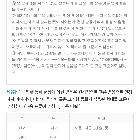
⑥ ‘뻗장다리’를 취하지 않고 ‘뻗정다리’를 표준어로 삼은 것은 언어 현실
을 수용한 것이다.
⑦ 금지(禁止)의 뜻을 나타내는 ‘앗아, 앗아라’는 빼앗는다는 원뜻과는 멀
어져서 단지 하지 말라는 뜻이 되었는데, 현실 발음에 따라 음성 모음 형
태를 취하여 ‘아서, 아서라’로 한 것이다. 어원 의식이 희박해졌으므로 어
법에 따라 ‘앗어, 앗어라’와 같이 적지 않고 ‘아서, 아서라’와 같이 적는다.
⑧ ‘오똑이’도 명사나 부사로 다 인정하지 않고 ‘오뚝이’만을 표준어로 정
하였다. ‘오똑하다’도 취하지 않고 ‘오뚝하다’를 표준어로 삼는다.
⑨ 다만, ‘부주, 사둔, 삼춘’은 널리 쓰이는 형태이나, 이들은 한자어 어원
을 의식하는 경향이 커서 음성 모음화를 인정하지 않고 ‘부조(扶助), 사돈
(査頓), 삼촌(三寸)’과 같이 한자어 발음을 그대로 쓴 것을 표준어로 삼았
다.
제9항
‘ㅣ’ 역행 동화 현상에 의한 발음은 원칙적으로 표준 발음으로 인정
하지 아니하되, 다만 다음 단어들은 그러한 동화가 적용된 형태를 표준어
로 삼는다.(ㄱ을 표준어로 삼고, ㄴ을 버림.)
ㄱ
ㄴ
비고
-내기
-나기
서울-, 시골-, 신출-, 풋-.
냄비
남비