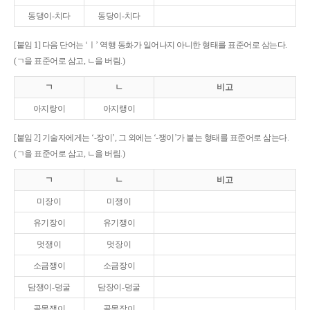
동댕이-치다
동당이-치다
[붙임 1] 다음 단어는 ‘ㅣ’ 역행 동화가 일어나지 아니한 형태를 표준어로 삼는다.
(ㄱ을 표준어로 삼고, ㄴ을 버림.)
ㄱ
ㄴ
비고
아지랑이
아지랭이
[붙임 2] 기술자에게는 ‘-장이’, 그 외에는 ‘-쟁이’가 붙는 형태를 표준어로 삼는다.
(ㄱ을 표준어로 삼고, ㄴ을 버림.)
ㄱ
ㄴ
비고
미장이
미쟁이
유기장이
유기쟁이
멋쟁이
멋장이
소금쟁이
소금장이
담쟁이-덩굴
담장이-덩굴
골목쟁이
골목장이