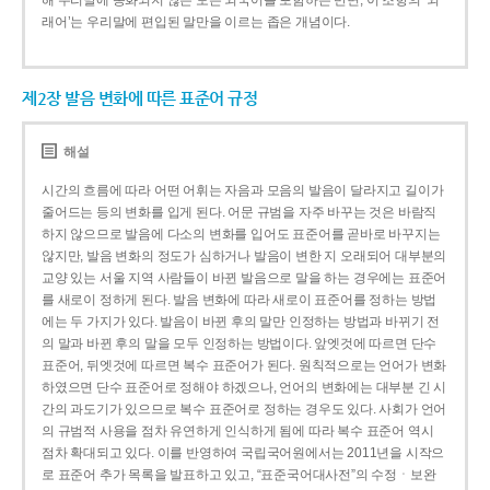
해 우리말에 동화되지 않은 모든 외국어를 포함하는 반면, 이 조항의 ‘외
래어’는 우리말에 편입된 말만을 이르는 좁은 개념이다.
제2장 발음 변화에 따른 표준어 규정
해설
시간의 흐름에 따라 어떤 어휘는 자음과 모음의 발음이 달라지고 길이가
줄어드는 등의 변화를 입게 된다. 어문 규범을 자주 바꾸는 것은 바람직
하지 않으므로 발음에 다소의 변화를 입어도 표준어를 곧바로 바꾸지는
않지만, 발음 변화의 정도가 심하거나 발음이 변한 지 오래되어 대부분의
교양 있는 서울 지역 사람들이 바뀐 발음으로 말을 하는 경우에는 표준어
를 새로이 정하게 된다. 발음 변화에 따라 새로이 표준어를 정하는 방법
에는 두 가지가 있다. 발음이 바뀐 후의 말만 인정하는 방법과 바뀌기 전
의 말과 바뀐 후의 말을 모두 인정하는 방법이다. 앞엣것에 따르면 단수
표준어, 뒤엣것에 따르면 복수 표준어가 된다. 원칙적으로는 언어가 변화
하였으면 단수 표준어로 정해야 하겠으나, 언어의 변화에는 대부분 긴 시
간의 과도기가 있으므로 복수 표준어로 정하는 경우도 있다. 사회가 언어
의 규범적 사용을 점차 유연하게 인식하게 됨에 따라 복수 표준어 역시
점차 확대되고 있다. 이를 반영하여 국립국어원에서는 2011년을 시작으
로 표준어 추가 목록을 발표하고 있고, “표준국어대사전”의 수정ㆍ보완