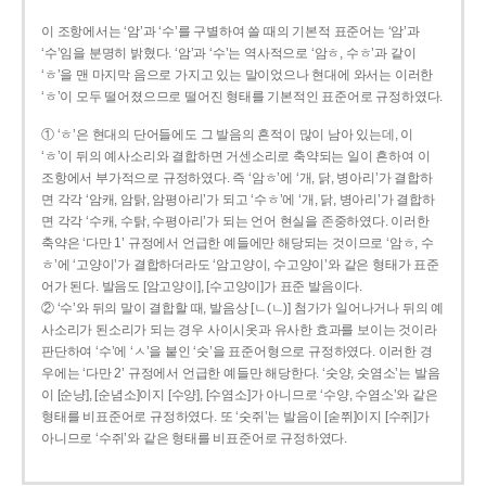
이 조항에서는 ‘암’과 ‘수’를 구별하여 쓸 때의 기본적 표준어는 ‘암’과
‘수’임을 분명히 밝혔다. ‘암’과 ‘수’는 역사적으로 ‘암ㅎ, 수ㅎ’과 같이
‘ㅎ’을 맨 마지막 음으로 가지고 있는 말이었으나 현대에 와서는 이러한
‘ㅎ’이 모두 떨어졌으므로 떨어진 형태를 기본적인 표준어로 규정하였다.
① ‘ㅎ’은 현대의 단어들에도 그 발음의 흔적이 많이 남아 있는데, 이
‘ㅎ’이 뒤의 예사소리와 결합하면 거센소리로 축약되는 일이 흔하여 이
조항에서 부가적으로 규정하였다. 즉 ‘암ㅎ’에 ‘개, 닭, 병아리’가 결합하
면 각각 ‘암캐, 암탉, 암평아리’가 되고 ‘수ㅎ’에 ‘개, 닭, 병아리’가 결합하
면 각각 ‘수캐, 수탉, 수평아리’가 되는 언어 현실을 존중하였다. 이러한
축약은 ‘다만 1’ 규정에서 언급한 예들에만 해당되는 것이므로 ‘암ㅎ, 수
ㅎ’에 ‘고양이’가 결합하더라도 ‘암고양이, 수고양이’와 같은 형태가 표준
어가 된다. 발음도 [암고양이], [수고양이]가 표준 발음이다.
② ‘수’와 뒤의 말이 결합할 때, 발음상 [ㄴ(ㄴ)] 첨가가 일어나거나 뒤의 예
사소리가 된소리가 되는 경우 사이시옷과 유사한 효과를 보이는 것이라
판단하여 ‘수’에 ‘ㅅ’을 붙인 ‘숫’을 표준어형으로 규정하였다. 이러한 경
우에는 ‘다만 2’ 규정에서 언급한 예들만 해당한다. ‘숫양, 숫염소’는 발음
이 [순냥], [순념소]이지 [수양], [수염소]가 아니므로 ‘수양, 수염소’와 같은
형태를 비표준어로 규정하였다. 또 ‘숫쥐’는 발음이 [숟쮜]이지 [수쥐]가
아니므로 ‘수쥐’와 같은 형태를 비표준어로 규정하였다.