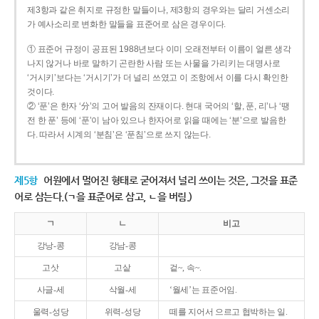
제3항과 같은 취지로 규정한 말들이나, 제3항의 경우와는 달리 거센소리
가 예사소리로 변화한 말들을 표준어로 삼은 경우이다.
① 표준어 규정이 공표된 1988년보다 이미 오래전부터 이름이 얼른 생각
나지 않거나 바로 말하기 곤란한 사람 또는 사물을 가리키는 대명사로
‘거시키’보다는 ‘거시기’가 더 널리 쓰였고 이 조항에서 이를 다시 확인한
것이다.
② ‘푼’은 한자 ‘分’의 고어 발음의 잔재이다. 현대 국어의 ‘할, 푼, 리’나 ‘땡
전 한 푼’ 등에 ‘푼’이 남아 있으나 한자어로 읽을 때에는 ‘분’으로 발음한
다. 따라서 시계의 ‘분침’은 ‘푼침’으로 쓰지 않는다.
제5항
어원에서 멀어진 형태로 굳어져서 널리 쓰이는 것은, 그것을 표준
어로 삼는다.(ㄱ을 표준어로 삼고, ㄴ을 버림.)
ㄱ
ㄴ
비고
강낭-콩
강남-콩
고삿
고샅
겉~, 속~.
사글-세
삭월-세
‘월세’는 표준어임.
울력-성당
위력-성당
떼를 지어서 으르고 협박하는 일.