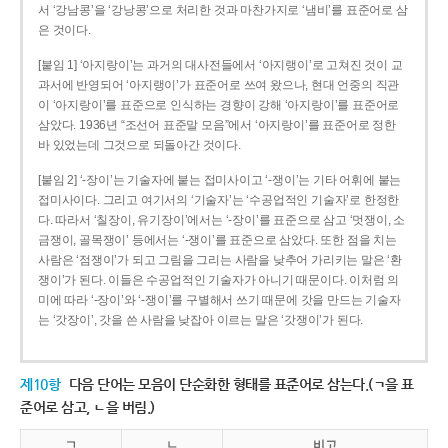
서 ‘강남콩’을 ‘강낭콩’으로 처리한 것과 마찬가지로 ‘냄비’를 표준어로 삼
은 것이다.
[붙임 1] ‘아지랑이’는 과거의 대사전들에서 ‘아지랭이’로 고쳐진 것이 교
과서에 반영되어 ‘아지랭이’가 표준어로 쓰여 왔으나, 현대 언중의 직관
이 ‘아지랑이’를 표준으로 인식하는 경향이 강해 ‘아지랑이’를 표준어로
삼았다. 1936년 “조선어 표준말 모음”에서 ‘아지랑이’를 표준어로 정한
바 있었는데 그것으로 되돌아간 것이다.
[붙임 2] ‘-장이’는 기술자에 붙는 접미사이고 ‘-쟁이’는 기타 어휘에 붙는
접미사이다. 그리고 여기서의 ‘기술자’는 ‘수공업적인 기술자’로 한정한
다. 따라서 ‘칠장이, 유기장이’에서는 ‘-장이’를 표준으로 삼고 ‘멋쟁이, 소
금쟁이, 골목쟁이’ 등에서는 ‘-쟁이’를 표준으로 삼았다. 또한 점을 치는
사람은 ‘점쟁이’가 되고 그림을 그리는 사람을 낮추어 가리키는 말은 ‘환
쟁이’가 된다. 이들은 수공업적인 기술자가 아니기 때문이다. 이처럼 의
미에 따라 ‘-장이’와 ‘-쟁이’를 구별해서 쓰기 때문에 갓을 만드는 기술자
는 ‘갓장이’, 갓을 쓴 사람을 낮잡아 이르는 말은 ‘갓쟁이’가 된다.
제10항
다음 단어는 모음이 단순화한 형태를 표준어로 삼는다.(ㄱ을 표
준어로 삼고, ㄴ을 버림.)
ㄱ
ㄴ
비고