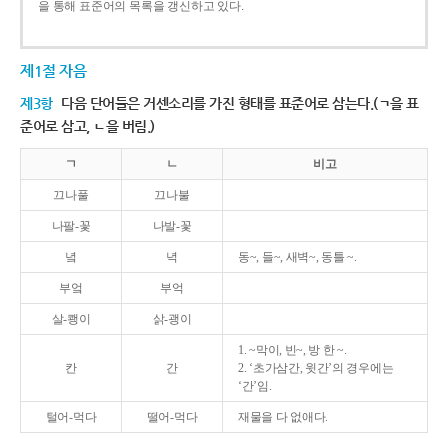
을 통해 표준어의 목록을 갱신하고 있다.
제1절 자음
제3항
다음 단어들은 거센소리를 가진 형태를 표준어로 삼는다.(ㄱ을 표
준어로 삼고, ㄴ을 버림.)
ㄱ
ㄴ
비고
끄나풀
끄나불
나팔-꽃
나발-꽃
녘
녁
동~, 들~, 새벽~, 동틀 ~.
부엌
부억
살-쾡이
삵-괭이
1. ~막이, 빈~, 방 한 ~.
칸
간
2. ‘초가삼간, 윗간’의 경우에는
‘간’임.
털어-먹다
떨어-먹다
재물을 다 없애다.