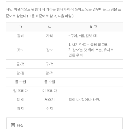
다만, 어원적으로 원형에 더 가까운 형태가 아직 쓰이고 있는 경우에는, 그것을 표
준어로 삼는다.(ㄱ을 표준어로 삼고, ㄴ을 버림.)
ㄱ
ㄴ
비고
갈비
가리
~구이, ~찜, 갈빗-대.
1. 사기 만드는 물레 밑 고리.
갓모
갈모
2. '갈모'는 갓 위에 쓰는, 유지로
만든 우비.
굴-젓
구-젓
말-곁
말-겻
물-수란
물-수랄
밀-뜨리다
미-뜨리다
적-이
저으기
적이-나, 적이나-하면.
휴지
수지
해설