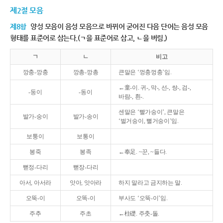
제2절 모음
제8항
양성 모음이 음성 모음으로 바뀌어 굳어진 다음 단어는 음성 모음
형태를 표준어로 삼는다.(ㄱ을 표준어로 삼고, ㄴ을 버림.)
ㄱ
ㄴ
비고
깡충-깡충
깡총-깡총
큰말은 ‘껑충껑충’임.
←童-이. 귀-, 막-, 선-, 쌍-, 검-,
-둥이
-동이
바람-, 흰-.
센말은 ‘빨가숭이’, 큰말은
발가-숭이
발가-송이
‘벌거숭이, 뻘거숭이’임.
보퉁이
보통이
봉죽
봉족
←奉足. ~꾼, ~들다.
뻗정-다리
뻗장-다리
아서, 아서라
앗아, 앗아라
하지 말라고 금지하는 말.
오뚝-이
오똑-이
부사도 ‘오뚝-이’임.
주추
주초
←柱礎. 주춧-돌.