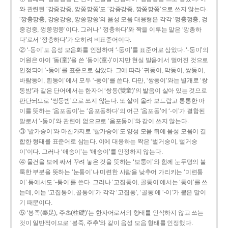
와 관련된 ‘강중강중, 깡쭝깡쭝’도 ‘강종강종, 깡쫑깡쫑’으로 쓰지 않는다.
‘깡충깡충, 강중강중, 깡쭝깡쭝’의 음성 모음 대응형은 각각 ‘껑충껑충, 겅
중겅중, 껑쭝껑쭝’이다. 그러나 ‘ 껑충하다’와 짝을 이루는 말은 ‘깡총하
다’로서 ‘깡충하다’가 오히려 비표준어이다.
② ‘-동이’도 음성 모음화를 인정하여 ‘-둥이’를 표준어로 삼았다. ‘-둥이’의
어원은 아이 ‘동(童)’을 쓴 ‘동이(童-)’이지만 현실 발음에서 멀어진 것으로
인정되어 ‘-둥이’를 표준으로 삼았다. 그에 따라 ‘귀둥이, 막둥이, 쌍둥이,
바람둥이, 흰둥이’에서 모두 ‘-둥이’를 쓴다. 다만, ‘쌍둥이’와는 별개로 ‘쌍
동밤’과 같은 단어에서는 한자어 ‘쌍동(雙童)’의 발음이 살아 있는 것으로
판단되므로 ‘쌍둥밤’으로 쓰지 않는다. 또 살이 올라 보드랍고 통통한 아
이를 뜻하는 ‘옴포동이’는 ‘옴포동하다’의 어근 ‘옴포동’에 ‘-이’가 결합된
말로서 ‘-둥이’와 관련이 없으므로 ‘옴포둥이’와 같이 쓰지 않는다.
③ ‘발가숭이’와 마찬가지로 ‘빨가숭이’도 양성 모음 뒤에 음성 모음이 결
합한 형태를 표준어로 삼는다. 이에 대응하는 짝은 ‘벌거숭이, 뻘거숭
이’이다. 그러나 ‘애송이’는 ‘애숭이’를 인정하지 않는다.
④ 물건을 보에 싸서 꾸려 놓은 것을 뜻하는 ‘보퉁이’와 함께 눈두덩의 불
룩한 부분을 뜻하는 ‘눈퉁이’나 미련한 사람을 낮추어 가리키는 ‘미련퉁
이’ 등에서도 ‘-퉁이’를 쓴다. 그러나 ‘고집통이, 골통이’에서는 ‘통이’를 쓰
는데, 이는 ‘고집통이, 골통이’가 각각 ‘고집통’, ‘골통’에 ‘-이’가 붙은 말이
기 때문이다.
⑤ ‘봉족(奉足), 주초(柱礎)’는 한자어로서의 형태를 인식하지 않고 쓰는
것이 일반적이므로 ‘봉죽, 주추’와 같이 음성 모음 형태를 인정했다.