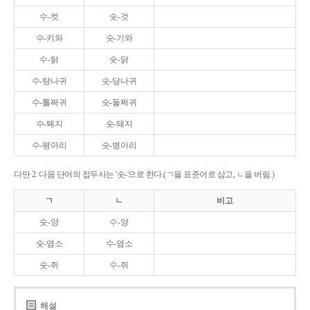
수-컷
숫-것
수-키와
숫-기와
수-탉
숫-닭
수-탕나귀
숫-당나귀
수-톨쩌귀
숫-돌쩌귀
수-퇘지
숫-돼지
수-평아리
숫-병아리
다만 2. 다음 단어의 접두사는 '숫-'으로 한다.(ㄱ을 표준어로 삼고, ㄴ을 버림.)
ㄱ
ㄴ
비고
숫-양
수-양
숫-염소
수-염소
숫-쥐
수-쥐
해설