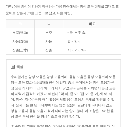
다만, 어원 의식이 강하게 작용하는 다음 단어에서는 양성 모음 형태를 그대로 표
준어로 삼는다.(ㄱ을 표준어로 삼고, ㄴ을 버림.)
ㄱ
ㄴ
비고
부조(扶助)
부주
~금, 부좃-술.
사돈(査頓)
사둔
밭~, 안~.
삼촌(三寸)
삼춘
시~, 외~, 처~.
해설
우리말에는 양성 모음은 양성 모음끼리, 음성 모음은 음성 모음끼리 어울
리는 모음 조화(母音調和) 현상이 있다. 중세 국어에서는 양성 모음과 음
성 모음의 세력이 크게 차이가 나지 않았으나 근대를 거치면서 음성 모음
의 세력이 급격히 커졌다. 예컨대 ‘ 막-아, 좁-아’, ‘접-어, 굽-어, 재-어, 세-
어, 괴-어, 쥐-어’ 등의 어미 활용에서도 음성 모음의 우세를 확인할 수 있
다. 심지어는 한 단어 내부에서도 양성 모음이 일관되게 나타나지 않고
양성 모음과 음성 모음이 섞여 나타나는 일이 많다. 이 조항은 그러한 음
성 모음 우세 현상을 명시적으로 규정한 것이다.
① 종래의 ‘깡총깡총’은 언어 현실을 반영하여 ‘깡충깡충’으로 정했다. 이