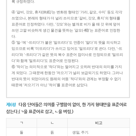
록 규정하였다.
④ ‘갈비, 갓모, 휴지(休紙)’는 변화된 형태인 ‘가리, 갈모, 수지’ 등도 각각
쓰였으나, 본래의 형태가 더 널리 쓰이므로 ‘갈비, 갓모, 휴지’의 형태를
표준어로 인정하였다. 다만, ‘갓모’와는 별개로 비가 올 때 갓 위에 덮어
쓰던 고깔 비슷하게 생긴 물건을 뜻하는 ‘갈모(-帽)’는 표준어로 인정한
다.
⑤ ‘밀-’에 ‘-뜨리다’가 붙은 ‘밀뜨리다’도 언중이 ‘밀다’의 뜻을 의식하고
있으므로 비록 ‘미뜨리다’가 쓰이고 있어도 ‘밀뜨리다’로 쓴다. 다만, ‘-뜨
리다’와 ‘-트리다’가 같은 뜻의 복수 표준어 접미사로 인정되므로 ‘밀뜨리
다’와 함께 ‘밀트리다’도 표준어로 인정된다.
⑥ ‘적이’는 의미적으로 ‘적다’와는 멀어지고 오히려 반대의 의미를 가지
게 되었다. 그 때문에 한동안 ‘저으기’가 널리 보급되기도 하였다. 그러나
반대의 뜻이 되었더라도 원래의 어원 ‘적다’와의 관계는 부정할 수 없기
때문에 ‘저으기’가 아닌 ‘적이’를 표준어로 삼았다.
제6항
다음 단어들은 의미를 구별함이 없이, 한 가지 형태만을 표준어로
삼는다.(ㄱ을 표준어로 삼고, ㄴ을 버림.)
ㄱ
ㄴ
비고
돌
돐
생일, 주기.