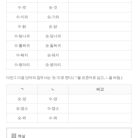
수-컷
숫-것
수-키와
숫-기와
수-탉
숫-닭
수-탕나귀
숫-당나귀
수-톨쩌귀
숫-돌쩌귀
수-퇘지
숫-돼지
수-평아리
숫-병아리
다만 2. 다음 단어의 접두사는 '숫-'으로 한다.(ㄱ을 표준어로 삼고, ㄴ을 버림.)
ㄱ
ㄴ
비고
숫-양
수-양
숫-염소
수-염소
숫-쥐
수-쥐
해설