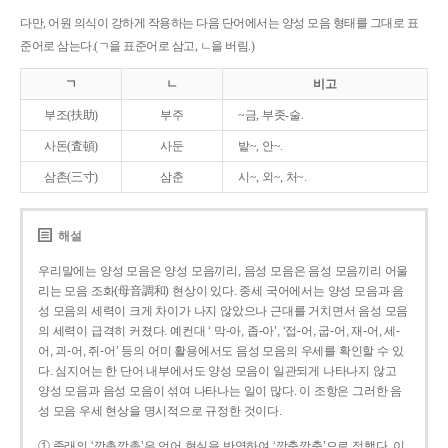
다만, 어원 의식이 강하게 작용하는 다음 단어에서는 양성 모음 형태를 그대로 표
준어로 삼는다.(ㄱ을 표준어로 삼고, ㄴ을 버림.)
ㄱ
ㄴ
비고
부조(扶助)
부주
~금, 부좃-술.
사돈(査頓)
사둔
밭~, 안~.
삼촌(三寸)
삼춘
시~, 외~, 처~.
해설
우리말에는 양성 모음은 양성 모음끼리, 음성 모음은 음성 모음끼리 어울
리는 모음 조화(母音調和) 현상이 있다. 중세 국어에서는 양성 모음과 음
성 모음의 세력이 크게 차이가 나지 않았으나 근대를 거치면서 음성 모음
의 세력이 급격히 커졌다. 예컨대 ‘ 막-아, 좁-아’, ‘접-어, 굽-어, 재-어, 세-
어, 괴-어, 쥐-어’ 등의 어미 활용에서도 음성 모음의 우세를 확인할 수 있
다. 심지어는 한 단어 내부에서도 양성 모음이 일관되게 나타나지 않고
양성 모음과 음성 모음이 섞여 나타나는 일이 많다. 이 조항은 그러한 음
성 모음 우세 현상을 명시적으로 규정한 것이다.
① 종래의 ‘깡총깡총’은 언어 현실을 반영하여 ‘깡충깡충’으로 정했다. 이