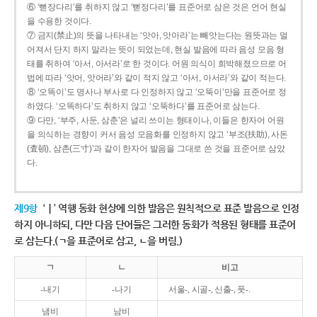
⑥ ‘뻗장다리’를 취하지 않고 ‘뻗정다리’를 표준어로 삼은 것은 언어 현실
을 수용한 것이다.
⑦ 금지(禁止)의 뜻을 나타내는 ‘앗아, 앗아라’는 빼앗는다는 원뜻과는 멀
어져서 단지 하지 말라는 뜻이 되었는데, 현실 발음에 따라 음성 모음 형
태를 취하여 ‘아서, 아서라’로 한 것이다. 어원 의식이 희박해졌으므로 어
법에 따라 ‘앗어, 앗어라’와 같이 적지 않고 ‘아서, 아서라’와 같이 적는다.
⑧ ‘오똑이’도 명사나 부사로 다 인정하지 않고 ‘오뚝이’만을 표준어로 정
하였다. ‘오똑하다’도 취하지 않고 ‘오뚝하다’를 표준어로 삼는다.
⑨ 다만, ‘부주, 사둔, 삼춘’은 널리 쓰이는 형태이나, 이들은 한자어 어원
을 의식하는 경향이 커서 음성 모음화를 인정하지 않고 ‘부조(扶助), 사돈
(査頓), 삼촌(三寸)’과 같이 한자어 발음을 그대로 쓴 것을 표준어로 삼았
다.
제9항
‘ㅣ’ 역행 동화 현상에 의한 발음은 원칙적으로 표준 발음으로 인정
하지 아니하되, 다만 다음 단어들은 그러한 동화가 적용된 형태를 표준어
로 삼는다.(ㄱ을 표준어로 삼고, ㄴ을 버림.)
ㄱ
ㄴ
비고
-내기
-나기
서울-, 시골-, 신출-, 풋-.
냄비
남비