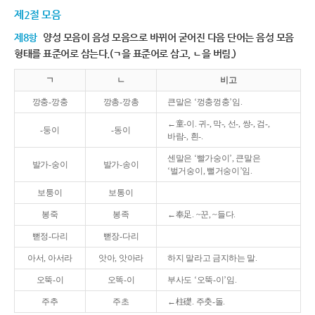
제2절 모음
제8항
양성 모음이 음성 모음으로 바뀌어 굳어진 다음 단어는 음성 모음
형태를 표준어로 삼는다.(ㄱ을 표준어로 삼고, ㄴ을 버림.)
ㄱ
ㄴ
비고
깡충-깡충
깡총-깡총
큰말은 ‘껑충껑충’임.
←童-이. 귀-, 막-, 선-, 쌍-, 검-,
-둥이
-동이
바람-, 흰-.
센말은 ‘빨가숭이’, 큰말은
발가-숭이
발가-송이
‘벌거숭이, 뻘거숭이’임.
보퉁이
보통이
봉죽
봉족
←奉足. ~꾼, ~들다.
뻗정-다리
뻗장-다리
아서, 아서라
앗아, 앗아라
하지 말라고 금지하는 말.
오뚝-이
오똑-이
부사도 ‘오뚝-이’임.
주추
주초
←柱礎. 주춧-돌.