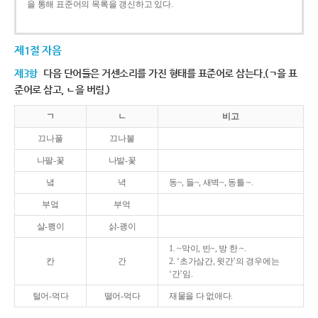
을 통해 표준어의 목록을 갱신하고 있다.
제1절 자음
제3항
다음 단어들은 거센소리를 가진 형태를 표준어로 삼는다.(ㄱ을 표
준어로 삼고, ㄴ을 버림.)
ㄱ
ㄴ
비고
끄나풀
끄나불
나팔-꽃
나발-꽃
녘
녁
동~, 들~, 새벽~, 동틀 ~.
부엌
부억
살-쾡이
삵-괭이
1. ~막이, 빈~, 방 한 ~.
칸
간
2. ‘초가삼간, 윗간’의 경우에는
‘간’임.
털어-먹다
떨어-먹다
재물을 다 없애다.