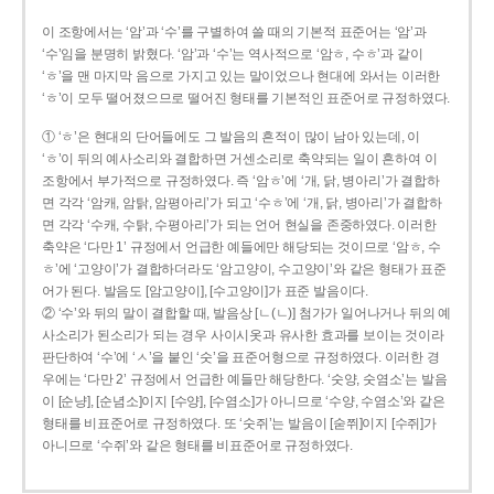
이 조항에서는 ‘암’과 ‘수’를 구별하여 쓸 때의 기본적 표준어는 ‘암’과
‘수’임을 분명히 밝혔다. ‘암’과 ‘수’는 역사적으로 ‘암ㅎ, 수ㅎ’과 같이
‘ㅎ’을 맨 마지막 음으로 가지고 있는 말이었으나 현대에 와서는 이러한
‘ㅎ’이 모두 떨어졌으므로 떨어진 형태를 기본적인 표준어로 규정하였다.
① ‘ㅎ’은 현대의 단어들에도 그 발음의 흔적이 많이 남아 있는데, 이
‘ㅎ’이 뒤의 예사소리와 결합하면 거센소리로 축약되는 일이 흔하여 이
조항에서 부가적으로 규정하였다. 즉 ‘암ㅎ’에 ‘개, 닭, 병아리’가 결합하
면 각각 ‘암캐, 암탉, 암평아리’가 되고 ‘수ㅎ’에 ‘개, 닭, 병아리’가 결합하
면 각각 ‘수캐, 수탉, 수평아리’가 되는 언어 현실을 존중하였다. 이러한
축약은 ‘다만 1’ 규정에서 언급한 예들에만 해당되는 것이므로 ‘암ㅎ, 수
ㅎ’에 ‘고양이’가 결합하더라도 ‘암고양이, 수고양이’와 같은 형태가 표준
어가 된다. 발음도 [암고양이], [수고양이]가 표준 발음이다.
② ‘수’와 뒤의 말이 결합할 때, 발음상 [ㄴ(ㄴ)] 첨가가 일어나거나 뒤의 예
사소리가 된소리가 되는 경우 사이시옷과 유사한 효과를 보이는 것이라
판단하여 ‘수’에 ‘ㅅ’을 붙인 ‘숫’을 표준어형으로 규정하였다. 이러한 경
우에는 ‘다만 2’ 규정에서 언급한 예들만 해당한다. ‘숫양, 숫염소’는 발음
이 [순냥], [순념소]이지 [수양], [수염소]가 아니므로 ‘수양, 수염소’와 같은
형태를 비표준어로 규정하였다. 또 ‘숫쥐’는 발음이 [숟쮜]이지 [수쥐]가
아니므로 ‘수쥐’와 같은 형태를 비표준어로 규정하였다.