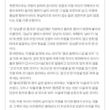
학문적으로는 어원이 밝혀져 있더라도 언중의 어원 의식이 약해져서 어
원으로부터 멀어진 형태가 널리 쓰이면 그 말을 표준어로 삼고, 어원에
충실한 형태이더라도 현실적으로 쓰이지 않는 말은 표준어로 삼지 않겠
다는 것을 다룬 조항이다.
① ‘강낭콩’은 중국의 ‘강남(江南)’ 지방에서 들여온 콩이기 때문에 붙여진
이름인데, ‘강남’의 형태가 변하여 ‘강낭’이 되었다. 제9항의 ‘남비’가 ‘냄
비’로 변한 것과 마찬가지로 언중이 이미 어원을 인식하지 않고 변한 형
태대로 발음하는 언어 현실을 그대로 반영하여 ‘강낭콩’으로 쓰게 한 것
이다.
② 예전에는 ‘지붕을 일 때에 쓰는 새끼’와 ‘좁은 골목이나 길’을 모두 ‘고
샅’으로 써 왔는데, 앞의 뜻의 말에 대해 어원 의식이 희박해져서 조사가
붙은 형태가 [고사시/고사슬] 등으로 발음되고 있으므로 앞의 뜻의 말을
‘고삿’으로 정한 것이다. ‘속고삿’은 초가지붕을 일 때 이엉을 얹기 전에
지붕 위에 건너질러 잡아매는 새끼이고, ‘겉고삿’은 이엉을 얹은 위에 걸
쳐 매는 새끼이다.
③ ‘월세(月貰)’와 뜻이 같은 말로서 과거에는 ‘삭월세’와 ‘사글세’가 모두
쓰였다. 그러나 ‘삭월세’를 한자어 ‘朔月貰’로 보는 것은 ‘사글세’의 음을
단순히 한자로 흉내 낸 것으로 보아 ‘사글세’만을 표준으로 삼은 것이다.
다만, 어원 의식이 여전히 남아 있어 어원을 의식한 형태가 쓰이는 것들
은 그 짝이 되는 비어원적인 형태보다 더 우선적으로 표준어 자격을 주도