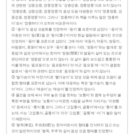
와 관련된 ‘강중강중, 깡쭝깡쭝’도 ‘강종강종, 깡쫑깡쫑’으로 쓰지 않는다.
‘깡충깡충, 강중강중, 깡쭝깡쭝’의 음성 모음 대응형은 각각 ‘껑충껑충, 겅
중겅중, 껑쭝껑쭝’이다. 그러나 ‘ 껑충하다’와 짝을 이루는 말은 ‘깡총하
다’로서 ‘깡충하다’가 오히려 비표준어이다.
② ‘-동이’도 음성 모음화를 인정하여 ‘-둥이’를 표준어로 삼았다. ‘-둥이’의
어원은 아이 ‘동(童)’을 쓴 ‘동이(童-)’이지만 현실 발음에서 멀어진 것으로
인정되어 ‘-둥이’를 표준으로 삼았다. 그에 따라 ‘귀둥이, 막둥이, 쌍둥이,
바람둥이, 흰둥이’에서 모두 ‘-둥이’를 쓴다. 다만, ‘쌍둥이’와는 별개로 ‘쌍
동밤’과 같은 단어에서는 한자어 ‘쌍동(雙童)’의 발음이 살아 있는 것으로
판단되므로 ‘쌍둥밤’으로 쓰지 않는다. 또 살이 올라 보드랍고 통통한 아
이를 뜻하는 ‘옴포동이’는 ‘옴포동하다’의 어근 ‘옴포동’에 ‘-이’가 결합된
말로서 ‘-둥이’와 관련이 없으므로 ‘옴포둥이’와 같이 쓰지 않는다.
③ ‘발가숭이’와 마찬가지로 ‘빨가숭이’도 양성 모음 뒤에 음성 모음이 결
합한 형태를 표준어로 삼는다. 이에 대응하는 짝은 ‘벌거숭이, 뻘거숭
이’이다. 그러나 ‘애송이’는 ‘애숭이’를 인정하지 않는다.
④ 물건을 보에 싸서 꾸려 놓은 것을 뜻하는 ‘보퉁이’와 함께 눈두덩의 불
룩한 부분을 뜻하는 ‘눈퉁이’나 미련한 사람을 낮추어 가리키는 ‘미련퉁
이’ 등에서도 ‘-퉁이’를 쓴다. 그러나 ‘고집통이, 골통이’에서는 ‘통이’를 쓰
는데, 이는 ‘고집통이, 골통이’가 각각 ‘고집통’, ‘골통’에 ‘-이’가 붙은 말이
기 때문이다.
⑤ ‘봉족(奉足), 주초(柱礎)’는 한자어로서의 형태를 인식하지 않고 쓰는
것이 일반적이므로 ‘봉죽, 주추’와 같이 음성 모음 형태를 인정했다.