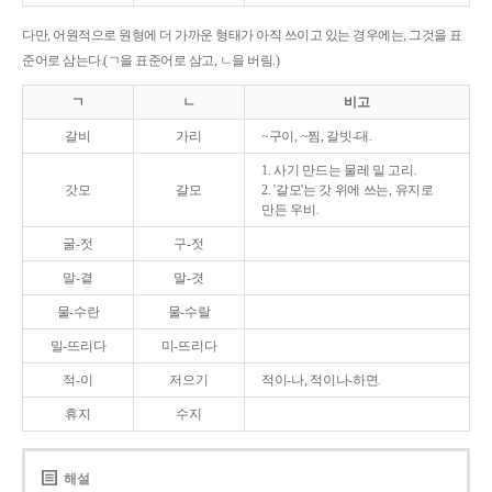
다만, 어원적으로 원형에 더 가까운 형태가 아직 쓰이고 있는 경우에는, 그것을 표
준어로 삼는다.(ㄱ을 표준어로 삼고, ㄴ을 버림.)
ㄱ
ㄴ
비고
갈비
가리
~구이, ~찜, 갈빗-대.
1. 사기 만드는 물레 밑 고리.
갓모
갈모
2. '갈모'는 갓 위에 쓰는, 유지로
만든 우비.
굴-젓
구-젓
말-곁
말-겻
물-수란
물-수랄
밀-뜨리다
미-뜨리다
적-이
저으기
적이-나, 적이나-하면.
휴지
수지
해설