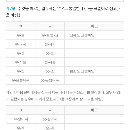
제7항
수컷을 이르는 접두사는 '수-'로 통일한다.(ㄱ을 표준어로 삼고, ㄴ
을 버림.)
ㄱ
ㄴ
비고
수-꿩
수-퀑/숫-꿩
'장끼'도 표준어임.
수-나사
숫-나사
수-놈
숫-놈
수-사돈
숫-사돈
수-소
숫-소
'황소'도 표준어임.
수-은행나무
숫-은행나무
다만 1. 다음 단어에서는 접두사 다음에서 나는 거센소리를 인정한다. 접두사 '암-
'이 결합되는 경우에도 이에 준한다.(ㄱ을 표준어로 삼고, ㄴ을 버림.)
ㄱ
ㄴ
비고
수-캉아지
숫-강아지
수-캐
숫-개