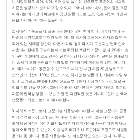
는 사람이라도 비어, 속어, 은어 등을 쓸 수는 있으므로 표준어의 사회적
기준은 상당히 느슨하다고 할 수 있다. 그러나 비어, 속어, 은어 등은 표준
어이기는 하되 언어 예절에 어긋난 말들이므로, 교양 있는 사람이라면 사
용을 자제하여야 하는 말들이다.
2. 시대적 기준으로서, 표준어는 현대의 언어여야 한다. 여기서 ‘현대’는
단순히 시간적으로 현재란 뜻이 아니라 역사적 흐름에서 현재와 같은 구
획에 있는 시대를 말한다. 다른 사회적, 경제적 시대 구분과는 달리 언어
사용에서 현대를 구분하는 데에는 뚜렷한 객관적 기준이 없다. 20세기 초
의 구어가 현대의 말로 간주되곤 하나, 21세기가 상당히 진행된 현재로서
는 20세기 초의 구어를 현대의 말로 간주하기에 어려움이 있다. 한 시대
에 최대 4세대가 공존할 수 있으므로 세대 간 시간 차를 30년 남짓으로
잡으면 넉넉잡아 100년 정도의 시간 차가 있는 말들이 한 시대에 쓰일 수
있다. 그러므로 현대를 100년 전으로부터 현재 시점까지의 기간으로 규
정할 수도 있을 것이다. 그러나 이러한 시간 인식은 ‘현대’ 개념의 모호함
때문에 편의상 행할 수 있는 것일 뿐 객관적인 것은 아니다. ‘현대’는 국어
언중들의 직관으로 이해하여야 한다.
3. 지역적 기준으로서, 표준어는 서울말이어야 한다. 이는 표준어의 공용
어적 성격을 가장 크게 드러내 주는 기준이다. 가령, 많은 지역 사람들이
모여서 공식적인 이야기를 나눌 때 각자의 지역어를 사용한다면 의사소
통이 어려워질 수 있는데, 이를 방지하기 위해 표준어의 조건으로 서울말
을 제시한 것이다. 물론 서울말이라도 비표준적인 요소가 있다. “나두 간