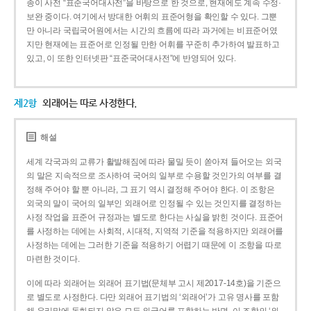
종이 사전 “표준국어대사전”을 바탕으로 한 것으로, 현재에도 계속 수정·
보완 중이다. 여기에서 방대한 어휘의 표준어형을 확인할 수 있다. 그뿐
만 아니라 국립국어원에서는 시간의 흐름에 따라 과거에는 비표준어였
지만 현재에는 표준어로 인정될 만한 어휘를 꾸준히 추가하여 발표하고
있고, 이 또한 인터넷판 “표준국어대사전”에 반영되어 있다.
제2항
외래어는 따로 사정한다.
해설
세계 각국과의 교류가 활발해짐에 따라 물밀 듯이 쏟아져 들어오는 외국
의 말은 지속적으로 조사하여 국어의 일부로 수용할 것인가의 여부를 결
정해 주어야 할 뿐 아니라, 그 표기 역시 결정해 주어야 한다. 이 조항은
외국의 말이 국어의 일부인 외래어로 인정될 수 있는 것인지를 결정하는
사정 작업을 표준어 규정과는 별도로 한다는 사실을 밝힌 것이다. 표준어
를 사정하는 데에는 사회적, 시대적, 지역적 기준을 적용하지만 외래어를
사정하는 데에는 그러한 기준을 적용하기 어렵기 때문에 이 조항을 따로
마련한 것이다.
이에 따라 외래어는 외래어 표기법(문체부 고시 제2017-14호)을 기준으
로 별도로 사정한다. 다만 외래어 표기법의 ‘외래어’가 고유 명사를 포함