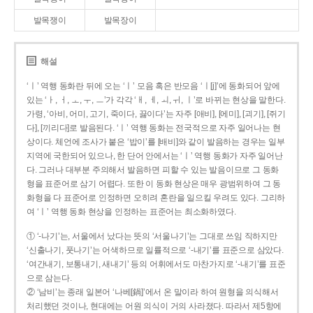
발목쟁이
발목장이
해설
‘ㅣ’ 역행 동화란 뒤에 오는 ‘ㅣ’ 모음 혹은 반모음 ‘ㅣ[j]’에 동화되어 앞에
있는 ‘ㅏ, ㅓ, ㅗ, ㅜ, ㅡ’가 각각 ‘ㅐ, ㅔ, ㅚ, ㅟ, ㅣ’로 바뀌는 현상을 말한다.
가령, ‘아비, 어미, 고기, 죽이다, 끓이다’는 자주 [애비], [에미], [괴기], [쥐기
다], [끼리다]로 발음된다. ‘ㅣ’ 역행 동화는 전국적으로 자주 일어나는 현
상이다. 체언에 조사가 붙은 ‘밥이’를 [배비]와 같이 발음하는 경우는 일부
지역에 국한되어 있으나, 한 단어 안에서는 ‘ㅣ’ 역행 동화가 자주 일어난
다. 그러나 대부분 주의해서 발음하면 피할 수 있는 발음이므로 그 동화
형을 표준어로 삼기 어렵다. 또한 이 동화 현상은 매우 광범위하여 그 동
화형을 다 표준어로 인정하면 오히려 혼란을 일으킬 우려도 있다. 그리하
여 ‘ㅣ’ 역행 동화 현상을 인정하는 표준어는 최소화하였다.
① ‘-나기’는, 서울에서 났다는 뜻의 ‘서울나기’는 그대로 쓰임 직하지만
‘신출나기, 풋나기’는 어색하므로 일률적으로 ‘-내기’를 표준으로 삼았다.
‘여간내기, 보통내기, 새내기’ 등의 어휘에서도 마찬가지로 ‘-내기’를 표준
으로 삼는다.
② ‘남비’는 종래 일본어 ‘나베[鍋]’에서 온 말이라 하여 원형을 의식해서
처리했던 것이나, 현대에는 어원 의식이 거의 사라졌다. 따라서 제5항에