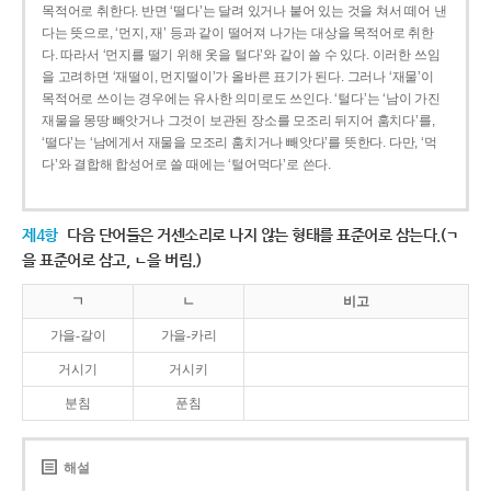
목적어로 취한다. 반면 ‘떨다’는 달려 있거나 붙어 있는 것을 쳐서 떼어 낸
다는 뜻으로, ‘먼지, 재’ 등과 같이 떨어져 나가는 대상을 목적어로 취한
다. 따라서 ‘먼지를 떨기 위해 옷을 털다’와 같이 쓸 수 있다. 이러한 쓰임
을 고려하면 ‘재떨이, 먼지떨이’가 올바른 표기가 된다. 그러나 ‘재물’이
목적어로 쓰이는 경우에는 유사한 의미로도 쓰인다. ‘털다’는 ‘남이 가진
재물을 몽땅 빼앗거나 그것이 보관된 장소를 모조리 뒤지어 훔치다’를,
‘떨다’는 ‘남에게서 재물을 모조리 훔치거나 빼앗다’를 뜻한다. 다만, ‘먹
다’와 결합해 합성어로 쓸 때에는 ‘털어먹다’로 쓴다.
제4항
다음 단어들은 거센소리로 나지 않는 형태를 표준어로 삼는다.(ㄱ
을 표준어로 삼고, ㄴ을 버림.)
ㄱ
ㄴ
비고
가을-갈이
가을-카리
거시기
거시키
분침
푼침
해설