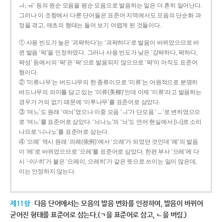
ㅘ, ㅝ’ 등의 원순 모음을 평순 모음으로 발음하는 일은 더 흔히 일어난다.
그러나 이 조항에서 다룬 단어들은 표준어 지역에서도 모음의 단순화 과
정을 겪고, 애초의 형태는 들어 보기 어렵게 된 것들이다.
① 사용 빈도가 높은 ‘괴퍅하다’는 ‘괴팍하다’로 발음이 바뀌었으므로 바
뀐 발음 ‘팍’을 인정하였다. 그러나 사용 빈도가 낮은 ‘강퍅하다, 퍅하다,
퍅성’ 등에서의 ‘퍅’은 ‘팍’으로 발음되지 않으므로 ‘퍅’이 아직도 표준어
형이다.
② ‘미류나무’는 버드나무의 한 종류이므로 ‘미류’는 어원적으로 분명히
버드나무의 의미를 담고 있는 ‘미류(美柳)’인데 이제 ‘미류’라고 발음하는
경우가 거의 없기 때문에 ‘미루나무’를 표준어로 삼았다.
③ ‘여느’도 원래 ‘여늬’였으나 이중 모음 ‘ㅢ’가 단모음 ‘ㅡ’로 변하였으므
로 ‘여느’를 표준어로 삼았다. ‘늬나노’의 ‘늬’도 언어 현실에서 [니]로 소리
나므로 ‘니나노’를 표준어로 삼는다.
④ ‘으례’ 역시 원래 ‘의례(依例)’에서 ‘으례’가 되었던 것인데 ‘례’의 발음
이 ‘레’로 바뀌었으므로 ‘으레’를 표준어로 삼았다. 한편 부사 ‘으레’에 다
시 ‘-이/-히’가 붙은 ‘으레이, 으레히’가 같은 뜻으로 쓰이는 일이 많은데,
이는 인정하지 않는다.
제11항
다음 단어에서는 모음의 발음 변화를 인정하여, 발음이 바뀌어
굳어진 형태를 표준어로 삼는다.(ㄱ을 표준어로 삼고, ㄴ을 버림.)