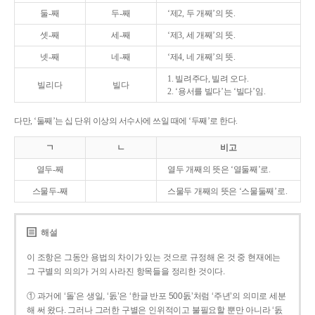
둘-째
두-째
‘제2, 두 개째’의 뜻.
셋-째
세-째
‘제3, 세 개째’의 뜻.
넷-째
네-째
‘제4, 네 개째’의 뜻.
1. 빌려주다, 빌려 오다.
빌리다
빌다
2. ‘용서를 빌다’는 ‘빌다’임.
다만, ‘둘째’는 십 단위 이상의 서수사에 쓰일 때에 ‘두째’로 한다.
ㄱ
ㄴ
비고
열두-째
열두 개째의 뜻은 ‘열둘째’로.
스물두-째
스물두 개째의 뜻은 ‘스물둘째’로.
해설
이 조항은 그동안 용법의 차이가 있는 것으로 규정해 온 것 중 현재에는
그 구별의 의의가 거의 사라진 항목들을 정리한 것이다.
① 과거에 ‘돌’은 생일, ‘돐’은 ‘한글 반포 500돐’처럼 ‘주년’의 의미로 세분
해 써 왔다. 그러나 그러한 구별은 인위적이고 불필요할 뿐만 아니라 ‘돐