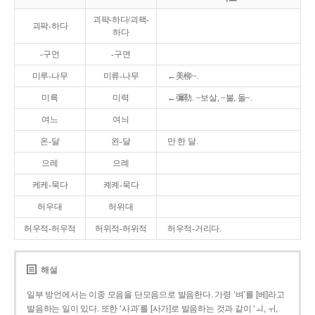
괴퍅-하다/괴팩-
괴팍-하다
하다
-구먼
-구면
미루-나무
미류-나무
←美柳~.
미륵
미력
←彌勒. ~보살, ~불, 돌~.
여느
여늬
온-달
왼-달
만 한 달.
으레
으례
케케-묵다
켸켸-묵다
허우대
허위대
허우적-허우적
허위적-허위적
허우적-거리다.
해설
일부 방언에서는 이중 모음을 단모음으로 발음한다. 가령 ‘벼’를 [베]라고
발음하는 일이 있다. 또한 ‘사과’를 [사가]로 발음하는 것과 같이 ‘ㅚ, ㅟ,