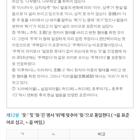
라요’도 ‘나무랬다, 나무래요’를 취하지 않는다.
④ ‘미시/미수, 상치/상추’ 역시 발음의 변화에 따라 ‘미수, 상추’가 현실 발
음으로 더 널리 쓰이고 있으므로 ‘미시, 상치’로 쓰지 않는다. 종(種)이 다
른 두 동물 사이에서 난 새끼를 말하는 ‘튀기’는 원래 ‘트기’였으나 발음이
변하여 ‘튀기’가 되었고 이 말이 널리 쓰이므로 표준어로 삼았다.
⑤ ‘주책(←주착, 主着)’은 한자어 형태를 버리고 변한 형태를 취한 것이
다. 그런데 ‘주착’이 원래 일정하게 자리 잡힌 주장이나 판단력이라는 뜻
이었으므로 ‘주책없다’가 표준어이고 ‘주책이다’는 비표준형이었으나,
‘주책’의 의미로서 ‘일정한 줏대가 없이 되는대로 하는 짓’을 인정함에 따
라 2016년에는 ‘주책없다’와 같은 의미로 쓰이는 ‘주책이다’를 표준형으
로 인정하였다.
⑥ ‘지루하다(←지리하다, 支離--)’ 역시 한자어 어원의 형태를 버리고 변
한 형태를 취한 것이다. 그러나 ‘지리멸렬(支離滅裂)’에서는 ‘지리’가 유지
되고 있다.
⑦ ‘시러베아들(←실업의아들), 허드레(←허드래), 호루라기(←호루루
기)’ 역시 변화된 후의 현실 발음을 반영한 표준어이다.
제12항
‘웃-’ 및 ‘윗-’은 명사 ‘위’에 맞추어 ‘윗-’으로 통일한다.(ㄱ을 표준
어로 삼고, ㄴ을 버림.)
ㄱ
ㄴ
비고