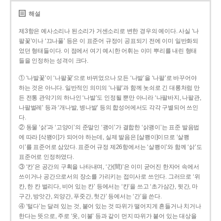
해설
제3항은 예사소리나 된소리가 거센소리로 변한 경우의 예이다. 사실 ‘나
팔꽃’이나 ‘끄나풀’ 등은 이 표준어 규정이 공표되기 전에 이미 일반화되
었던 형태들이다. 이 점에서 여기 예시한 어휘는 이미 뿌리를 내린 형태
들을 인정하는 성격이 크다.
① ‘나발꽃’이 ‘나팔꽃’으로 바뀌었으나 모든 ‘나발’을 ‘나팔’로 바꾸어야
하는 것은 아니다. 일반적인 의미의 ‘나팔’과 함께 놋쇠로 긴 대롱처럼 만
든 전통 관악기의 하나인 ‘나발’도 인정될 뿐만 아니라 ‘나팔바지, 나팔관,
나팔벌레’ 등과 ‘개나발, 병나발’ 등의 합성어에서도 각각 구별되어 쓰인
다.
② 동물 ‘삵’과 ‘고양이’의 준말인 ‘괭이’가 결합한 ‘삵괭이’는 표준 발음법
에 따라 [삭꽹이]가 되어야 하는데, 실제 발음은 [살쾡이]이므로 ‘살쾡
이’를 표준어로 삼았다. 표준어 규정 제26항에서는 ‘살쾡이’와 함께 ‘삵’도
표준어로 인정하였다.
③ ‘칸’은 공간의 구획을 나타내며, ‘간(間)’은 이미 굳어진 한자어 속에서
쓰이거나 공간으로서의 장소를 가리키는 접미사로 쓰인다. 그러므로 ‘위
칸, 한 칸 벌리다, 비어 있는 칸’ 등에서는 ‘칸’을 쓰고 ‘초가삼간, 뒷간, 마
구간, 방앗간, 외양간, 푸줏간, 헛간’ 등에서는 ‘간’을 쓴다.
④ ‘털다’는 달려 있는 것, 붙어 있는 것 따위가 떨어지게 흔들거나 치거나
한다는 뜻으로, 주로 ‘옷, 이불’ 등과 같이 먼지 따위가 붙어 있는 대상을