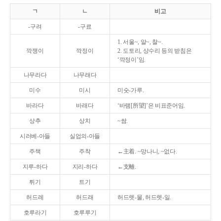
ㄱ
ㄴ
비고
-구려
-구료
1. 서울~, 알~, 찰~.
깍쟁이
깍정이
2. 도토리, 상수리 등의 받침은
‘깍정이’임.
나무라다
나무래다
미수
미시
미숫-가루.
바라다
바래다
‘바램[所望]’은 비표준어임.
상추
상치
~쌈.
시러베-아들
실업의-아들
주책
주착
←主着. ~망나니, ~없다.
지루-하다
지리-하다
←支離.
튀기
트기
허드레
허드래
허드렛-물, 허드렛-일.
호루라기
호루루기