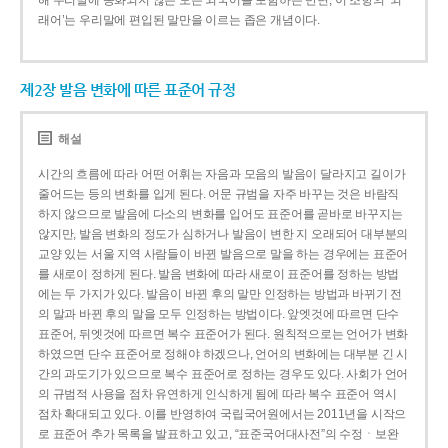
해 우리말에 동화되지 않은 모든 외국어를 포함하는 반면, 이 조항의 ‘외
래어’는 우리말에 편입된 말만을 이르는 좁은 개념이다.
제2장 발음 변화에 따른 표준어 규정
해설
시간의 흐름에 따라 어떤 어휘는 자음과 모음의 발음이 달라지고 길이가
줄어드는 등의 변화를 입게 된다. 어문 규범을 자주 바꾸는 것은 바람직
하지 않으므로 발음에 다소의 변화를 입어도 표준어를 곧바로 바꾸지는
않지만, 발음 변화의 정도가 심하거나 발음이 변한 지 오래되어 대부분의
교양 있는 서울 지역 사람들이 바뀐 발음으로 말을 하는 경우에는 표준어
를 새로이 정하게 된다. 발음 변화에 따라 새로이 표준어를 정하는 방법
에는 두 가지가 있다. 발음이 바뀐 후의 말만 인정하는 방법과 바뀌기 전
의 말과 바뀐 후의 말을 모두 인정하는 방법이다. 앞엣것에 따르면 단수
표준어, 뒤엣것에 따르면 복수 표준어가 된다. 원칙적으로는 언어가 변화
하였으면 단수 표준어로 정해야 하겠으나, 언어의 변화에는 대부분 긴 시
간의 과도기가 있으므로 복수 표준어로 정하는 경우도 있다. 사회가 언어
의 규범적 사용을 점차 유연하게 인식하게 됨에 따라 복수 표준어 역시
점차 확대되고 있다. 이를 반영하여 국립국어원에서는 2011년을 시작으
로 표준어 추가 목록을 발표하고 있고, “표준국어대사전”의 수정ㆍ보완