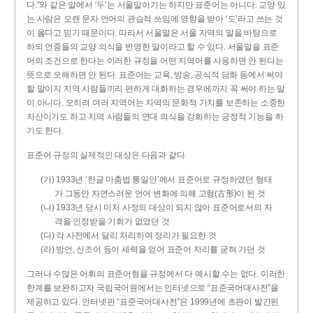
다.”와 같은 말에서 ‘두’는 서울말이기는 하지만 표준어는 아니다. 교양 있
는 사람은 오랜 문자 언어의 관습적 쓰임에 영향을 받아 ‘도’라고 쓰는 것
이 옳다고 믿기 때문이다. 따라서 서울말은 서울 지역의 말을 바탕으로
하되 언중들의 교양 의식을 반영한 말이라고 할 수 있다. 서울말을 표준
어의 조건으로 한다는 이러한 규정을 어떤 지역어를 사용하면 안 된다는
뜻으로 오해하면 안 된다. 표준어는 교육, 방송, 공식적 담화 등에서 써야
할 말이지 지역 사람들끼리 편하게 대화하는 경우에까지 꼭 써야 하는 말
이 아니다. 오히려 여러 지역어는 지역의 문화적 가치를 보존하는 소중한
자산이기도 하고 지역 사람들의 연대 의식을 강화하는 긍정적 기능을 하
기도 한다.
표준어 규정의 실제적인 대상은 다음과 같다.
(가) 1933년 ‘한글 마춤법 통일안’에서 표준어로 규정하였던 형태
가 그동안 자연스러운 언어 변화에 의해 고형(古形)이 된 것
(나) 1933년 당시 미처 사정의 대상이 되지 않아 표준어로서의 자
격을 인정받을 기회가 없었던 것
(다) 각 사전에서 달리 처리하여 정리가 필요한 것
(라) 방언, 신조어 등이 세력을 얻어 표준어 자리를 굳혀 가던 것
그러나 수많은 어휘의 표준어형을 규정에서 다 예시할 수는 없다. 이러한
한계를 보완하고자 국립국어원에서는 인터넷으로 “표준국어대사전”을
제공하고 있다. 인터넷판 “표준국어대사전”은 1999년에 초판이 발간된