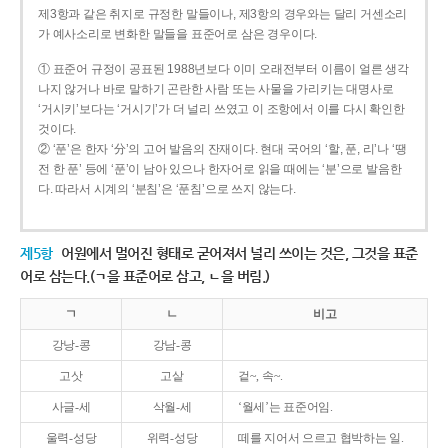
제3항과 같은 취지로 규정한 말들이나, 제3항의 경우와는 달리 거센소리
가 예사소리로 변화한 말들을 표준어로 삼은 경우이다.
① 표준어 규정이 공표된 1988년보다 이미 오래전부터 이름이 얼른 생각
나지 않거나 바로 말하기 곤란한 사람 또는 사물을 가리키는 대명사로
‘거시키’보다는 ‘거시기’가 더 널리 쓰였고 이 조항에서 이를 다시 확인한
것이다.
② ‘푼’은 한자 ‘分’의 고어 발음의 잔재이다. 현대 국어의 ‘할, 푼, 리’나 ‘땡
전 한 푼’ 등에 ‘푼’이 남아 있으나 한자어로 읽을 때에는 ‘분’으로 발음한
다. 따라서 시계의 ‘분침’은 ‘푼침’으로 쓰지 않는다.
제5항
어원에서 멀어진 형태로 굳어져서 널리 쓰이는 것은, 그것을 표준
어로 삼는다.(ㄱ을 표준어로 삼고, ㄴ을 버림.)
ㄱ
ㄴ
비고
강낭-콩
강남-콩
고삿
고샅
겉~, 속~.
사글-세
삭월-세
‘월세’는 표준어임.
울력-성당
위력-성당
떼를 지어서 으르고 협박하는 일.