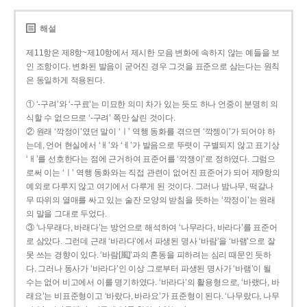
해설
제11항은 제8항~제10항에서 제시한 모음 변화에 속하지 않는 예들을 보
인 조항이다. 변화된 발음이 굳어진 경우 그것을 표준으로 삼는다는 원칙
은 동일하게 적용된다.
① ‘-구려’와 ‘-구료’는 미묘한 의미 차가 있는 듯도 하나 언중이 분명히 의
식할 수 없으므로 ‘-구려’ 쪽만 살린 것이다.
② 원래 ‘깍정이’였던 말이 ‘ㅣ’ 역행 동화를 겪으면 ‘깍젱이’가 되어야 하
는데, 언어 현실에서 ‘ㅐ’와 ‘ㅔ’가 발음으로 뚜렷이 구별되지 않고 표기상
‘ㅐ’를 선호한다는 점에 근거하여 표준어를 ‘깍쟁이’로 정하였다. 그럼으
로써 이는 ‘ㅣ’ 역행 동화와는 직접 관련이 없어진 표준어가 되어 제9항의
예외로 다루지 않고 여기에서 다루게 된 것이다. 그러나 밤나무, 떡갈나
무 따위의 열매를 싸고 있는 술잔 모양의 받침을 뜻하는 ‘깍정이’는 원래
의 말을 그대로 두었다.
③ ‘나무래다, 바래다’는 방언으로 해석하여 ‘나무라다, 바라다’를 표준어
로 삼았다. 그런데 근래 ‘바라다’에서 파생된 명사 ‘바람’을 ‘바램’으로 잘
못 쓰는 경향이 있다. ‘바람[風]’과의 혼동을 피하려는 심리 때문인 듯하
다. 그러나 동사가 ‘바라다’인 이상 그로부터 파생된 명사가 ‘바램’이 될
수는 없어 비고에서 이를 명기하였다. ‘바라다’의 활용형으로, ‘바랬다, 바
래요’는 비표준형이고 ‘바랐다, 바라요’가 표준형이 된다. ‘나무랐다, 나무