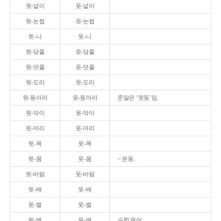
윗-넓이
웃-넓이
윗-눈썹
웃-눈썹
윗-니
웃-니
윗-당줄
웃-당줄
윗-덧줄
웃-덧줄
윗-도리
웃-도리
윗-동아리
웃-동아리
준말은 ‘윗동’임.
윗-막이
웃-막이
윗-머리
웃-머리
윗-목
웃-목
윗-몸
웃-몸
~ 운동.
윗-바람
웃-바람
윗-배
웃-배
윗-벌
웃-벌
윗-변
웃-변
수학 용어.