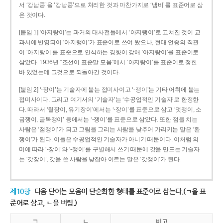
서 ‘강남콩’을 ‘강낭콩’으로 처리한 것과 마찬가지로 ‘냄비’를 표준어로 삼
은 것이다.
[붙임 1] ‘아지랑이’는 과거의 대사전들에서 ‘아지랭이’로 고쳐진 것이 교
과서에 반영되어 ‘아지랭이’가 표준어로 쓰여 왔으나, 현대 언중의 직관
이 ‘아지랑이’를 표준으로 인식하는 경향이 강해 ‘아지랑이’를 표준어로
삼았다. 1936년 “조선어 표준말 모음”에서 ‘아지랑이’를 표준어로 정한
바 있었는데 그것으로 되돌아간 것이다.
[붙임 2] ‘-장이’는 기술자에 붙는 접미사이고 ‘-쟁이’는 기타 어휘에 붙는
접미사이다. 그리고 여기서의 ‘기술자’는 ‘수공업적인 기술자’로 한정한
다. 따라서 ‘칠장이, 유기장이’에서는 ‘-장이’를 표준으로 삼고 ‘멋쟁이, 소
금쟁이, 골목쟁이’ 등에서는 ‘-쟁이’를 표준으로 삼았다. 또한 점을 치는
사람은 ‘점쟁이’가 되고 그림을 그리는 사람을 낮추어 가리키는 말은 ‘환
쟁이’가 된다. 이들은 수공업적인 기술자가 아니기 때문이다. 이처럼 의
미에 따라 ‘-장이’와 ‘-쟁이’를 구별해서 쓰기 때문에 갓을 만드는 기술자
는 ‘갓장이’, 갓을 쓴 사람을 낮잡아 이르는 말은 ‘갓쟁이’가 된다.
제10항
다음 단어는 모음이 단순화한 형태를 표준어로 삼는다.(ㄱ을 표
준어로 삼고, ㄴ을 버림.)
ㄱ
ㄴ
비고