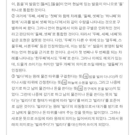
이, 돐을’의 발음인 [돌씨], [돌쓸]이 언어 현실에 있는 발음이 아니므로 ‘돌’
하나로 통합한 것이다.
② 과거에 ‘두째, 세째’는 ‘첫째’와 함께 차례를, ‘둘째, 셋째’는 ‘하나째’와
함께 ‘사과를 벌써 셋째 먹는다’에서와 같이 수량을 나타내는 것으로 구
별하여 써 왔다. 그러나 언어 현실에서 이와 같은 구별은 인위적인 것이
라고 판단되어 ‘둘째, 셋째’로 통합한 것이다. 따라서 ‘두째, 세째, 네째’와
같은 표현은 잘못된 것이다. 다만, ‘두째’가 다른 수 뒤에 오는 ‘열두째, 스
물두째, 서른두째’ 등은 인정하였는데, 이는 받침 ‘ㄹ’ 발음이 분명히 탈락
하는 언어 현실을 근거로 한 것이다. 순서가 첫 번째나 두 번째쯤 되는 차
례를 나타내는 ‘한두째’에서도 ‘두째’로 쓴다. 그러나 이에도 예외가 있는
데, 드물게 쓰이기는 하지만 ‘열두 개째’의 의미로 쓰일 때에는 ‘열둘째’가
인정된다.
③ ‘빌다’에는 원래 물건 따위를 구걸한다는 뜻
과 신
(
밥을 빌러 다니다)
예
이나 사람 따위에 간청한다는 뜻
, 그리고 나중에
(
하늘에 소원을 빌다)
예
갚기로 하고 남의 물건이나 돈을 쓴다는 뜻
이 있
(
친구에게 돈을 빌다)
예
었다. 그런데 나중에 갚기로 하고 남의 물건이나 돈을 쓴다는 뜻의 ‘빌
다’는 ‘빌리다’로 형태가 바뀜에 따라 ‘빌다’를 버리고 ‘빌리다’를 표준어
로 삼은 것이다. ‘빌리다’는 원래 ‘빌다’의 피동형으로서 대가를 받기로 하
고 남에게 물건이나 돈 따위를 내어 주는 것을 뜻하는 말이었다. 그러나
새로운 뜻으로 쓰임에 따라 원래의 의미는 잃어버리게 되었다. 그래서 원
래의 의미로는 ‘빌려주다’가 ‘빌리다’를 대신하여 쓰이게 되었다.