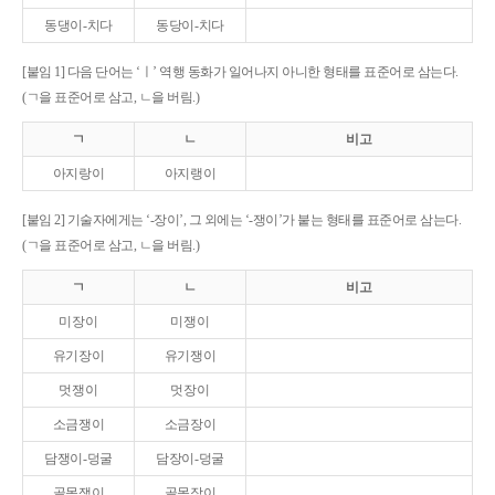
동댕이-치다
동당이-치다
[붙임 1] 다음 단어는 ‘ㅣ’ 역행 동화가 일어나지 아니한 형태를 표준어로 삼는다.
(ㄱ을 표준어로 삼고, ㄴ을 버림.)
ㄱ
ㄴ
비고
아지랑이
아지랭이
[붙임 2] 기술자에게는 ‘-장이’, 그 외에는 ‘-쟁이’가 붙는 형태를 표준어로 삼는다.
(ㄱ을 표준어로 삼고, ㄴ을 버림.)
ㄱ
ㄴ
비고
미장이
미쟁이
유기장이
유기쟁이
멋쟁이
멋장이
소금쟁이
소금장이
담쟁이-덩굴
담장이-덩굴
골목쟁이
골목장이