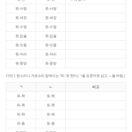
윗-사랑
웃-사랑
윗-세장
웃-세장
윗-수염
웃-수염
윗-입술
웃-입술
윗-잇몸
웃-잇몸
윗-자리
웃-자리
윗-중방
웃-중방
다만 1. 된소리나 거센소리 앞에서는 ‘위-’로 한다.(ㄱ을 표준어로 삼고, ㄴ을 버림.)
ㄱ
ㄴ
비고
위-짝
웃-짝
위-쪽
웃-쪽
위-채
웃-채
위-층
웃-층