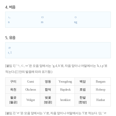
4. 비음
ㄴ
ㅁ
ㅇ
n
m
ng
5. 유음
ㄹ
r, l
[붙임 1] ‘ㄱ, ㄷ, ㅂ’은 모음 앞에서는 ‘g, d, b’로, 자음 앞이나 어말에서는 ‘k, t, p’로
적는다.([ ] 안의 발음에 따라 표기함.)
구미
Gumi
영동
Yeongdong
백암
Baegam
옥천
Okcheon
합덕
Hapdeok
호법
Hobeop
월곶
벚꽃
한밭
Wolgot
beotkkot
Hanbat
[월곧]
[벋꼳]
[한받]
[붙임 2] ‘ㄹ’은 모음 앞에서는 ‘r’로, 자음 앞이나 어말에서는 ‘l’로 적는다. 단, ‘ㄹ