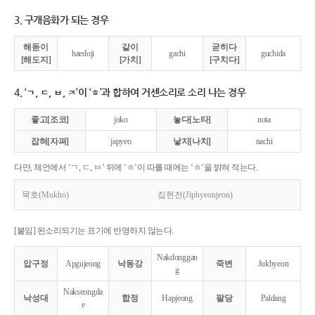
3. 구개음화가 되는 경우
해돋이
같이
굳히다
haedoji
gachi
guchida
[해도지]
[가치]
[구치다]
4. ‘ㄱ, ㄷ, ㅂ, ㅈ’이 ‘ㅎ’과 합하여 거센소리로 소리 나는 경우
좋고[조코]
joko
놓다[노타]
nota
잡혀[자펴]
japyeo
낳지[나치]
nachi
다만, 체언에서 ‘ㄱ, ㄷ, ㅂ’ 뒤에 ‘ㅎ’이 따를 때에는 ‘ㅎ’을 밝혀 적는다.
묵호(Mukho)
집현전(Jiphyeonjeon)
[붙임] 된소리되기는 표기에 반영하지 않는다.
Nakdonggan
압구정
Apgujeong
낙동강
죽변
Jukbyeon
g
Nakseongda
낙성대
합정
Hapjeong
팔당
Paldang
e