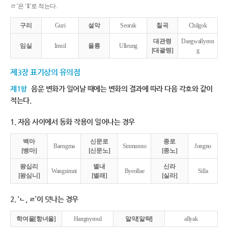
ㄹ’은 ‘ll’로 적는다.
구리
Guri
설악
Seorak
칠곡
Chilgok
대관령
Daegwallyeon
임실
Imsil
울릉
Ulleung
[대괄령]
g
제3장 표기상의 유의점
제1항
음운 변화가 일어날 때에는 변화의 결과에 따라 다음 각호와 같이
적는다.
1. 자음 사이에서 동화 작용이 일어나는 경우
백마
신문로
종로
Baengma
Sinmunno
Jongno
[뱅마]
[신문노]
[종노]
왕십리
별내
신라
Wangsimni
Byeollae
Silla
[왕심니]
[별래]
[실라]
2. ‘ㄴ, ㄹ’이 덧나는 경우
학여울[항녀울]
Hangnyeoul
알약[알략]
allyak