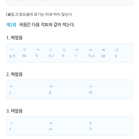
[붙임 2] 장모음의 표기는 따로 하지 않는다.
제2항
자음은 다음 각호와 같이 적는다.
1. 파열음
ㄱ
ㄲ
ㅋ
ㄷ
ㄸ
ㅌ
ㅂ
ㅃ
ㅍ
g, k
kk
k
d, t
tt
t
b, p
pp
p
2. 파찰음
ㅈ
ㅉ
ㅊ
j
jj
ch
3. 마찰음
ㅅ
ㅆ
ㅎ
s
ss
h