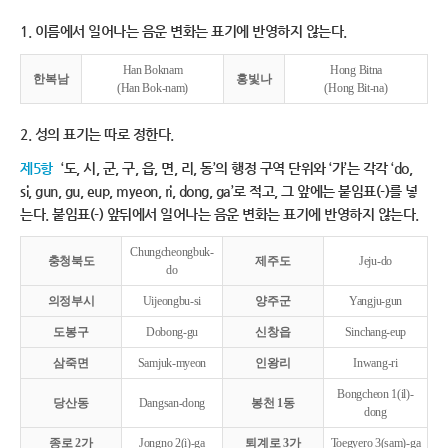
1. 이름에서 일어나는 음운 변화는 표기에 반영하지 않는다.
Han Boknam
Hong Bitna
한복남
홍빛나
(Han Bok-nam)
(Hong Bit-na)
2. 성의 표기는 따로 정한다.
제5항
‘도, 시, 군, 구, 읍, 면, 리, 동’의 행정 구역 단위와 ‘가’는 각각 ‘do,
si, gun, gu, eup, myeon, ri, dong, ga’로 적고, 그 앞에는 붙임표(-)를 넣
는다. 붙임표(-) 앞뒤에서 일어나는 음운 변화는 표기에 반영하지 않는다.
Chungcheongbuk-
충청북도
제주도
Jeju-do
do
의정부시
Uijeongbu-si
양주군
Yangju-gun
도봉구
Dobong-gu
신창읍
Sinchang-eup
삼죽면
Samjuk-myeon
인왕리
Inwang-ri
Bongcheon 1(il)-
당산동
Dangsan-dong
봉천 1동
dong
종로 2가
Jongno 2(i)-ga
퇴계로 3가
Toegyero 3(sam)-ga