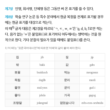
제7항
인명, 회사명, 단체명 등은 그동안 써 온 표기를 쓸 수 있다.
제8항
학술 연구 논문 등 특수 분야에서 한글 복원을 전제로 표기할 경우
에는 한글 표기를 대상으로 적는다.
1)
이 때
글자 대응은 제2장을 따르되 ‘ㄱ, ㄷ, ㅂ, ㄹ’은 ‘g, d, b, l’로만 적는
다. 음가 없는 ‘ㅇ’은 붙임표(-)로 표기하되 어두에서는 생략하는 것을 원
칙으로 한다. 기타 분절의 필요가 있을 때에도 붙임표(-)를 쓴다.
1) '이 때'는 "표준국어대사전"에 따르면 '이때'와 같이 붙여 써야 한다.
집
jib
짚
jip
밖
bakk
값
gabs
붓꽃
buskkoch
먹는
meogneun
독립
doglib
문리
munli
물엿
mul-yeos
굳이
gud-i
좋다
johda
가곡
gagog
조랑말
jolangmal
없었습니다
eobs-eoss-seubnida