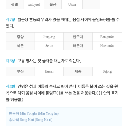
샛별
saetbyeol
울산
Ulsan
제2항
발음상 혼동의 우려가 있을 때에는 음절 사이에 붙임표(-)를 쓸 수
있다.
중앙
Jung-ang
반구대
Ban-gudae
세운
Se-un
해운대
Hae-undae
제3항
고유 명사는 첫 글자를 대문자로 적는다.
부산
Busan
세종
Sejong
제4항
인명은 성과 이름의 순서로 띄어 쓴다. 이름은 붙여 쓰는 것을 원
칙으로 하되 음절 사이에 붙임표(-)를 쓰는 것을 허용한다.( ( ) 안의 표기
를 허용함.)
민용하 Min Yongha (Min Yong-ha)
송나리 Song Nari (Song Na-ri)