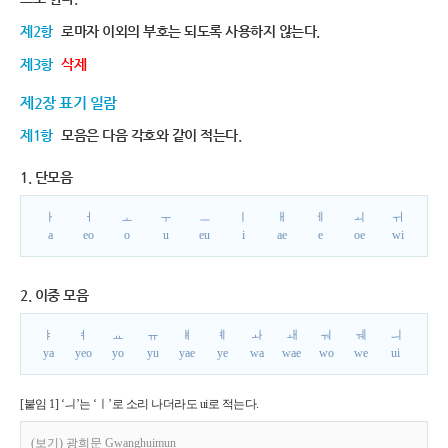
제2항
로마자 이외의 부호는 되도록 사용하지 않는다.
제3항
삭제
제2장 표기 일람
제1항
모음은 다음 각호와 같이 적는다.
1. 단모음
ㅏ
ㅓ
ㅗ
ㅜ
ㅡ
ㅣ
ㅐ
ㅔ
ㅚ
ㅟ
a
eo
o
u
eu
i
ae
e
oe
wi
2. 이중 모음
ㅑ
ㅕ
ㅛ
ㅠ
ㅒ
ㅖ
ㅘ
ㅙ
ㅝ
ㅞ
ㅢ
ya
yeo
yo
yu
yae
ye
wa
wae
wo
we
ui
[붙임 1] ‘ㅢ’는 ‘ㅣ’로 소리 나더라도 ui로 적는다.
(보기) 광희문 Gwanghuimun