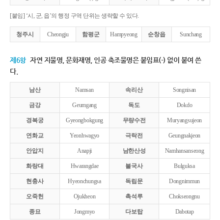
[붙임] ‘시, 군, 읍’의 행정 구역 단위는 생략할 수 있다.
청주시
Cheongju
함평군
Hampyeong
순창읍
Sunchang
제6항
자연 지물명, 문화재명, 인공 축조물명은 붙임표(-) 없이 붙여 쓴
다.
남산
Namsan
속리산
Songnisan
금강
Geumgang
독도
Dokdo
경복궁
Gyeongbokgung
무량수전
Muryangsujeon
연화교
Yeonhwagyo
극락전
Geungnakjeon
안압지
Anapji
남한산성
Namhansanseong
화랑대
Hwarangdae
불국사
Bulguksa
현충사
Hyeonchungsa
독립문
Dongnimmun
오죽헌
Ojukheon
촉석루
Chokseongnu
종묘
Jongmyo
다보탑
Dabotap