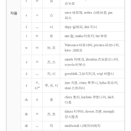
r
ㄹ
르
슈누르
serce 세르체, srebro 스레브로, pas
자음
s
ㅅ
스
파스
ś
ㅡ
시
ślepy 실레피, dziś 지시
t
ㅌ
트
tam 탐, matka 마트카, but 부트
Warszawa 바르샤바, piwnica 피브니차,
w
ㅂ
브, 프
krew 크레프
zamek 자메크, zbrodnia 즈브로드니아,
z
ㅈ
즈, 스
wywóz 비부스
ź
ㅡ
지, 시
gwoździk 그보지지크, więź 비엥시
ㅈ,
żyto 지토, różny 루주니, łyżka 위슈카,
ż
주, 슈, 시
시*
straż 스트라시
chory 호리, kuchnia 쿠흐니아, dach
ch
ㅎ
흐
다흐
dziura 지우라, dzwon 즈본, mosiądz
dz
ㅈ
즈, 츠
모시옹츠
dź
ㅡ
치
niedźwiedź 니에치비에치