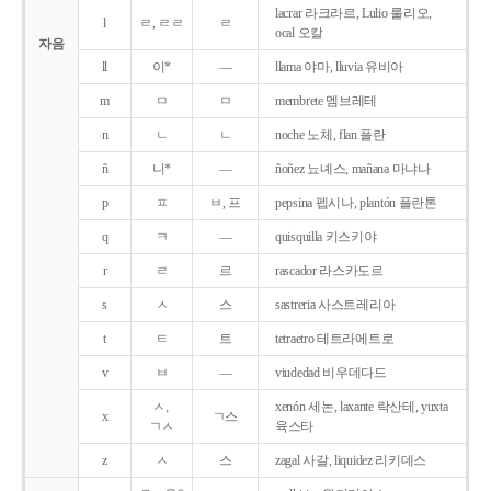
lacrar 라크라르, Lulio 룰리오,
l
ㄹ, ㄹㄹ
ㄹ
ocal 오칼
자음
ll
이*
―
llama 야마, lluvia 유비아
m
ㅁ
ㅁ
membrete 멤브레테
n
ㄴ
ㄴ
noche 노체, flan 플란
ñ
니*
―
ñoñez 뇨녜스, mañana 마냐나
p
ㅍ
ㅂ, 프
pepsina 펩시나, plantón 플란톤
q
ㅋ
―
quisquilla 키스키야
r
ㄹ
르
rascador 라스카도르
s
ㅅ
스
sastreria 사스트레리아
t
ㅌ
트
tetraetro 테트라에트로
v
ㅂ
―
viudedad 비우데다드
ㅅ,
xenón 세논, laxante 락산테, yuxta
x
ㄱ스
ㄱㅅ
육스타
z
ㅅ
스
zagal 사갈, liquidez 리키데스