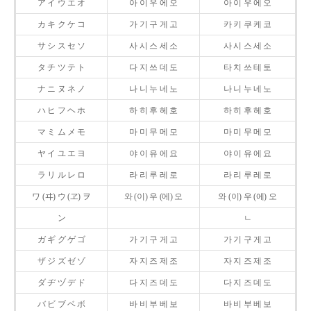
ア イ ウ エ オ
아 이 우 에 오
아 이 우 에 오
カ キ ク ケ コ
가 기 구 게 고
카 키 쿠 케 코
サ シ ス セ ソ
사 시 스 세 소
사 시 스 세 소
タ チ ツ テ ト
다 지 쓰 데 도
타 치 쓰 테 토
ナ ニ ヌ ネ ノ
나 니 누 네 노
나 니 누 네 노
ハ ヒ フ ヘ ホ
하 히 후 헤 호
하 히 후 헤 호
マ ミ ム メ モ
마 미 무 메 모
마 미 무 메 모
ヤ イ ユ エ ヨ
야 이 유 에 요
야 이 유 에 요
ラ リ ル レ ロ
라 리 루 레 로
라 리 루 레 로
ワ (ヰ) ウ (ヱ) ヲ
와 (이) 우 (에) 오
와 (이) 우 (에) 오
ン
ㄴ
ガ ギ グ ゲ ゴ
가 기 구 게 고
가 기 구 게 고
ザ ジ ズ ゼ ゾ
자 지 즈 제 조
자 지 즈 제 조
ダ ヂ ヅ デ ド
다 지 즈 데 도
다 지 즈 데 도
バ ビ ブ ベ ボ
바 비 부 베 보
바 비 부 베 보