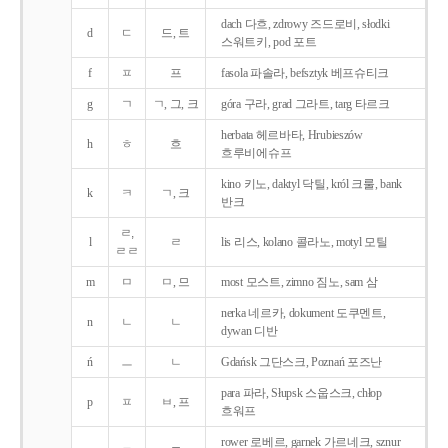
dach 다흐, zdrowy 즈드로비, słodki
d
ㄷ
드, 트
스워트키, pod 포트
f
ㅍ
프
fasola 파솔라, befsztyk 베프슈티크
g
ㄱ
ㄱ, 그, 크
góra 구라, grad 그라트, targ 타르크
herbata 헤르바타, Hrubieszów
h
ㅎ
흐
흐루비에슈프
kino 키노, daktyl 닥틸, król 크룰, bank
k
ㅋ
ㄱ, 크
반크
ㄹ,
l
ㄹ
lis 리스, kolano 콜라노, motyl 모틸
ㄹㄹ
m
ㅁ
ㅁ, 므
most 모스트, zimno 짐노, sam 삼
nerka 네르카, dokument 도쿠멘트,
n
ㄴ
ㄴ
dywan 디반
ń
ㅡ
ㄴ
Gdańsk 그단스크, Poznań 포즈난
para 파라, Słupsk 스웁스크, chłop
p
ㅍ
ㅂ, 프
흐워프
rower 로베르, garnek 가르네크, sznur