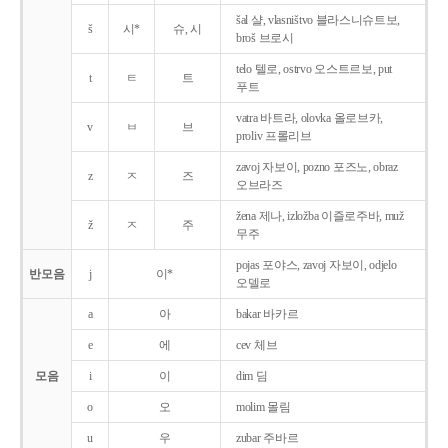
šal 샬, vlasništvo 블라스니슈트보,
š
시*
슈, 시
broš 브로시
telo 텔로, ostrvo 오스트르보, put
t
ㅌ
트
푸트
vatra 바트라, olovka 올로브카,
v
ㅂ
브
proliv 프롤리브
zavoj 자보이, pozno 포즈노, obraz
z
ㅈ
즈
오브라즈
žena 제나, izložba 이즐로주바, muž
ž
ㅈ
주
무주
pojas 포야스, zavoj 자보이, odjelo
반모음
j
이*
오델로
a
아
bakar 바카르
e
에
cev 체브
모음
i
이
dim 딤
o
오
molim 몰림
u
우
zubar 주바르