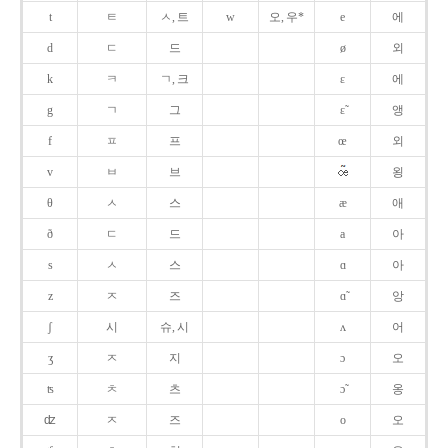
t
ㅌ
ㅅ, 트
w
오, 우*
e
에
d
ㄷ
드
ø
외
k
ㅋ
ㄱ, 크
ɛ
에
g
ㄱ
그
ɛ̃
앵
f
ㅍ
프
œ
외
v
ㅂ
브
욍
θ
ㅅ
스
æ
애
ð
ㄷ
드
a
아
s
ㅅ
스
ɑ
아
z
ㅈ
즈
ɑ̃
앙
ʃ
시
슈, 시
ʌ
어
ʒ
ㅈ
지
ɔ
오
ʦ
ㅊ
츠
ɔ̃
옹
ʣ
ㅈ
즈
o
오