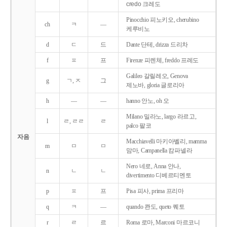
credo 크레도
Pinocchio 피노키오, cherubino
ch
ㅋ
―
케루비노
d
ㄷ
드
Dante 단테, drizza 드리차
f
ㅍ
프
Firenze 피렌체, freddo 프레도
Galileo 갈릴레오, Genova
g
ㄱ, ㅈ
그
제노바, gloria 글로리아
h
―
―
hanno 안노, oh 오
Milano 밀라노, largo 라르고,
l
ㄹ, ㄹㄹ
ㄹ
palco 팔코
자음
Macchiavelli 마키아벨리, mamma
m
ㅁ
ㅁ
맘마, Campanella 캄파넬라
Nero 네로, Anna 안나,
n
ㄴ
ㄴ
divertimento 디베르티멘토
p
ㅍ
프
Pisa 피사, prima 프리마
q
ㅋ
―
quando 콴도, queto 퀘토
r
ㄹ
르
Roma 로마, Marconi 마르코니