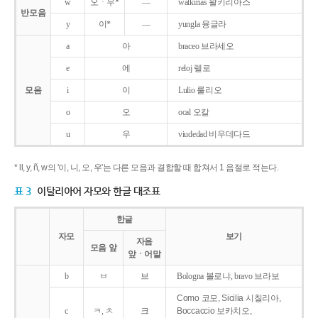
w
오ㆍ우*
―
walkirias 왈키리아스
반모음
y
이*
―
yungla 융글라
a
아
braceo 브라세오
e
에
reloj 렐로
모음
i
이
Lulio 룰리오
o
오
ocal 오칼
u
우
viudedad 비우데다드
* ll, y, ñ, w의 '이, 니, 오, 우'는 다른 모음과 결합할 때 합쳐서 1 음절로 적는다.
표 3
이탈리아어 자모와 한글 대조표
한글
자모
보기
자음
모음 앞
앞ㆍ어말
b
ㅂ
브
Bologna 볼로냐, bravo 브라보
Como 코모, Sicilia 시칠리아,
c
ㅋ, ㅊ
크
Boccaccio 보카치오,