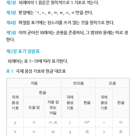
제2항
외래어의 1 음운은 원칙적으로 1 기호로 적는다.
제3항
받침에는 ‘ㄱ, ㄴ, ㄹ, ㅁ, ㅂ, ㅅ, ㅇ’만을 쓴다.
제4항
파열음 표기에는 된소리를 쓰지 않는 것을 원칙으로 한다.
제5항
이미 굳어진 외래어는 관용을 존중하되, 그 범위와 용례는 따로 정
한다.
제2장 표기 일람표
외래어는 표 1~19에 따라 표기한다.
표 1
국제 음성 기호와 한글 대조표
자음
반모음
모음
한글
국제
국제
국제
자음 앞
음성
음성
한글
음성
한글
모음 앞
또는
기호
기호
기호
어말
p
ㅍ
ㅂ, 프
j
이*
i
이
b
ㅂ
브
ɥ
위
y
위