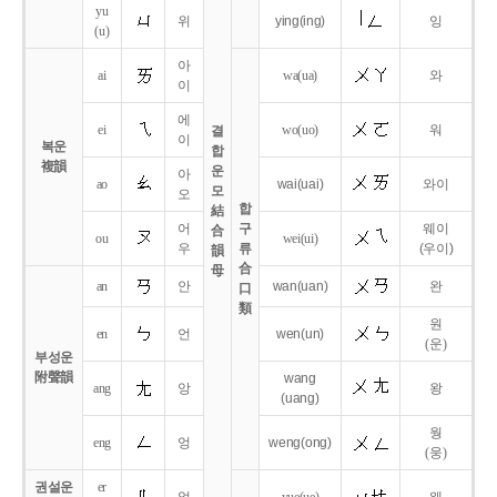
yu
위
ying
(ing)
잉
(u)
아
ai
wa
(ua)
와
이
에
ei
wo
(uo)
워
결
이
복운
합
複韻
운
아
ao
wai
(uai)
와이
모
오
합
結
어
구
웨이
合
ou
wei
(ui)
우
류
(우이)
韻
合
母
an
안
wan
(uan)
완
口
類
원
en
언
wen
(un)
(운)
부성운
附聲韻
wang
ang
앙
왕
(uang)
웡
eng
엉
weng
(ong)
(웅)
권설운
er