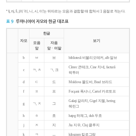
* lj, nj, š, j의 '리, 니, 시, 이'는 뒤따르는 모음과 결합할 때 합쳐서 1 음절로 적는다.
표 9
루마니아어 자모와 한글 대조표
한글
자모
보기
모음
자음
앞
앞ㆍ어말
b
ㅂ
브
bibliotecǎ 비블리오테커, alb 알브
Cîntec 큰테크, Cine 치네, facturǎ
c
ㅋ, ㅊ
ㄱ, 크
팍투러
d
ㄷ
드
Moldova 몰도바, Brad 브라드
f
ㅍ
프
Focşani 폭샤니, Cartof 카르토프
Galaţi 갈라치, Gigel 지젤, hering
g
ㄱ, ㅈ
그
헤린그
h
ㅎ
흐
haţeg 하체그, duh 두흐
j
ㅈ
지
Jiu 지우, Cluj 클루지
k
ㅋ
ㅡ
kilogram 킬로그람