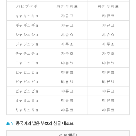
パ ピ プ ペ ポ
파 피 푸 페 포
파 피 푸 페 포
キャ キュ キョ
갸 규 교
캬 큐 쿄
ギャ ギュ ギョ
갸 규 교
갸 규 교
シャ シュ ショ
샤 슈 쇼
샤 슈 쇼
ジャ ジュ ジョ
자 주 조
자 주 조
チャ チュ チョ
자 주 조
차 추 초
ニャ ニュ ニョ
냐 뉴 뇨
냐 뉴 뇨
ヒャ ヒュ ヒョ
햐 휴 효
햐 휴 효
ビャ ビュ ビョ
뱌 뷰 뵤
뱌 뷰 뵤
ピャ ピュ ピョ
퍄 퓨 표
퍄 퓨 표
ミャ ミュ ミョ
먀 뮤 묘
먀 뮤 묘
リャ リュ リョ
랴 류 료
랴 류 료
표 5
중국어의 발음 부호와 한글 대조표
성 모 (聲母)