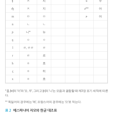
ʧ
ㅊ
치
u
우
ʤ
ㅈ
지
ə**
어
m
ㅁ
ㅁ
ɚ
어
n
ㄴ
ㄴ
ɲ
니*
뉴
ŋ
ㅇ
ㅇ
l
ㄹ, ㄹㄹ
ㄹ
r
ㄹ
르
h
ㅎ
흐
ç
ㅎ
히
x
ㅎ
흐
* [j], [w]의 '이'와 '오, 우', 그리고 [ɲ]의 '니'는 모음과 결합할 때 제3장 표기 세칙에 따른
다.
** 독일어의 경우에는 '에', 프랑스어의 경우에는 '으'로 적는다.
표 2
에스파냐어 자모와 한글 대조표