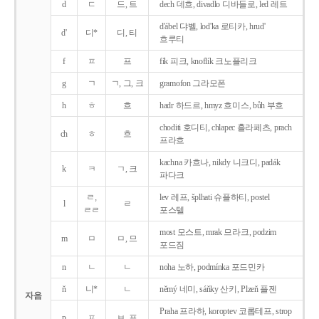
d
ㄷ
드, 트
dech 데흐, divadlo 디바들로, led 레트
d'ábel 댜벨, lod'ka 로티카, hrud'
d'
디*
디, 티
흐루티
f
ㅍ
프
fík 피크, knoflík 크노플리크
g
ㄱ
ㄱ, 그, 크
gramofon 그라모폰
h
ㅎ
흐
hadr 하드르, hmyz 흐미스, bůh 부흐
choditi 호디티, chlapec 흘라페츠, prach
ch
ㅎ
흐
프라흐
kachna 카흐나, nikdy 니크디, padák
k
ㅋ
ㄱ, 크
파다크
ㄹ,
lev 레프, šplhati 슈플하티, postel
l
ㄹ
ㄹㄹ
포스텔
most 모스트, mrak 므라크, podzim
m
ㅁ
ㅁ, 므
포드짐
n
ㄴ
ㄴ
noha 노하, podmínka 포드민카
ň
니*
ㄴ
němý 네미, sáňky 산키, Plzeň 플젠
자음
Praha 프라하, koroptev 코롭테프, strop
p
ㅍ
ㅂ, 프