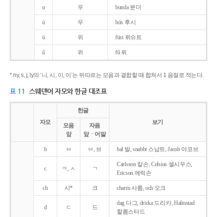
u
우
bunda 분더
ú
우
hús 후시
ü
위
füst 퓌슈트
ű
위
fű 퓌
* ny, s, j, ly의 ‘니, 시, 이, 이’는 뒤따르는 모음과 결합할 때 합쳐서 1 음절로 적는다.
표 11
스웨덴어 자모와 한글 대조표
한글
자모
보기
모음
자음
앞
앞ㆍ어말
b
ㅂ
ㅂ, 브
bal 발, snabbt 스납트, Jacob 야코브
Carlsson 칼손, Celsius 셀시우스,
c
ㅋ, ㅅ
ㄱ
Ericson 에릭손
ch
시*
크
charm 샤름, och 오크
dag 다그, dricka 드리카, Halmstad
d
ㄷ
드
할름스타드