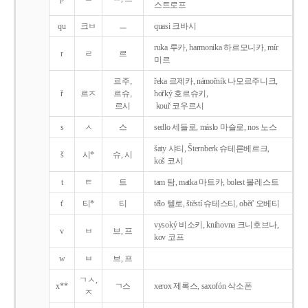
스트로프
qu
크ㅂ
ㅡ
quasi 크바시
ruka 루카, harmonika 하르모니카, mír
r
ㄹ
르
미르
르주,
řeka 르제카, námořník 나모르주니크,
ř
르ㅈ
르슈,
hořký 호르슈키,
르시
kouř 코우르시
s
ㅅ
스
sedlo 세들로, máslo 마슬로, nos 노스
šaty 샤티, Šternberk 슈테른베르크,
š
시*
슈, 시
koš 코시
t
ㅌ
트
tam 탐, matka 마트카, bolest 볼레스트
t'
티*
티
tělo 텔로, štěstí 슈테스티, obět' 오베티
vysoký 비소키, knihovna 크니호브나,
v
ㅂ
브, 프
kov 코프
w
ㅂ
브, 프
ㄱㅅ,
x**
ㄱ스
xerox 제록스, saxofón 삭소폰
ㅈ