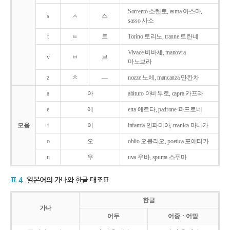
Sorrento 소렌토, asma 아스마,
s
ㅅ
스
sasso 사소
t
ㅌ
트
Torino 토리노, tranne 트란네
Vivace 비바체, manovra
v
ㅂ
브
마노브라
z
ㅊ
―
nozze 노체, mancanza 만칸차
a
아
abituro 아비투로, capra 카프라
e
에
erta 에르타, padrone 파드로네
모음
i
이
infamia 인파미아, manica 마니카
o
오
oblio 오블리오, poetica 포에티카
u
우
uva 우바, spuma 스푸마
표 4
일본어의 가나와 한글 대조표
한글
가나
어두
어중ㆍ어말