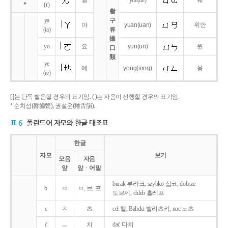
얼
yue
(ue)
웨
*
(r)
촬
ya
구
야
yuan
(uan)
위안
(ia)
류
撮
yo
요
yun
(un)
윈
口
類
ye
예
yong
(iong)
융
(ie)
[ ]는 단독 발음될 경우의 표기임. ( )는 자음이 선행할 경우의 표기임.
* 순치성(脣齒聲), 권설운(捲舌韻).
표 6
폴란드어 자모와 한글 대조표
한글
자모
보기
모음
자음
앞
앞ㆍ어말
burak 부라크, szybko 십코, dobrze
b
ㅂ
ㅂ, 브, 프
도브제, chleb 흘레프
c
ㅊ
츠
cel 첼, Balicki 발리츠키, noc 노츠
ć
ㅡ
치
dać 다치