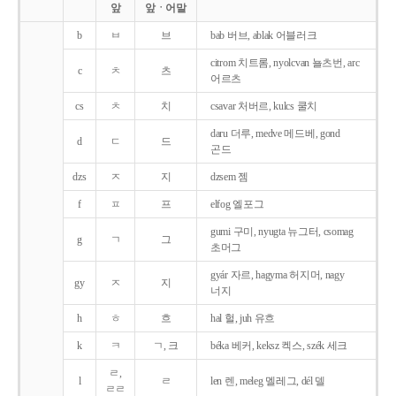
앞
앞ㆍ어말
b
ㅂ
브
bab 버브, ablak 어블러크
citrom 치트롬, nyolcvan 뇰츠번, arc
c
ㅊ
츠
어르츠
cs
ㅊ
치
csavar 처버르, kulcs 쿨치
daru 더루, medve 메드베, gond
d
ㄷ
드
곤드
dzs
ㅈ
지
dzsem 젬
f
ㅍ
프
elfog 엘포그
gumi 구미, nyugta 뉴그터, csomag
g
ㄱ
그
초머그
gyár 자르, hagyma 허지머, nagy
gy
ㅈ
지
너지
h
ㅎ
흐
hal 헐, juh 유흐
k
ㅋ
ㄱ, 크
béka 베커, keksz 켁스, szék 세크
ㄹ,
l
ㄹ
len 렌, meleg 멜레그, dél 델
ㄹㄹ