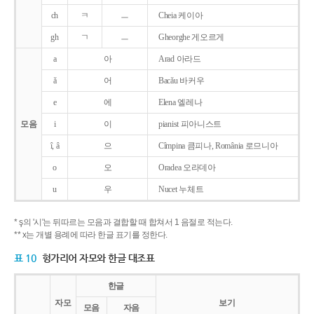
ch
ㅋ
ㅡ
Cheia 케이아
gh
ㄱ
ㅡ
Gheorghe 게오르게
a
아
Arad 아라드
ǎ
어
Bacǎu 바커우
e
에
Elena 엘레나
모음
i
이
pianist 피아니스트
î, â
으
Cîmpina 큼피나, România 로므니아
o
오
Oradea 오라데아
u
우
Nucet 누체트
* ş의 '시'는 뒤따르는 모음과 결합할 때 합쳐서 1 음절로 적는다.
** x는 개별 용례에 따라 한글 표기를 정한다.
표 10
헝가리어 자모와 한글 대조표
한글
자모
보기
모음
자음