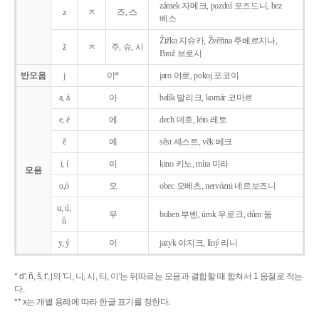
zámek 자메크, pozdní 포즈드니, bez
z
ㅈ
즈, 스
베스
Žižka 지슈카, Žvěřina 주베르지나,
ž
ㅈ
주, 슈, 시
Brož 브로시
반모음
j
이*
jaro 야로, pokoj 포코이
a, á
아
balík 발리크, komár 코마르
e, é
에
dech 데흐, léto 레토
ě
예
sěst 셰스트, věk 베크
i, í
이
kino 키노, míra 미라
모음
o,ó
오
obec 오베츠, nervózni 네르보즈니
u, ú,
우
buben 부벤, úrok 우로크, dům 둠
ů
y, ý
이
jazyk
야지크, líný 리니
* d', ň, š, t', j의 '디, 니, 시, 티, 이'는 뒤따르는 모음과 결합할 때 합쳐서 1 음절로 적는
다.
** x는 개별 용례에 따라 한글 표기를 정한다.