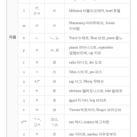
ㄹ,
l
ㄹ
bibliotecǎ 비블리오테커, hotel 호텔
ㄹㄹ
Maramureş 마라무레슈, Avram
m
ㅁ
ㅁ
아브람
자음
n
ㄴ
ㄴ, 느
Nucet 누체트, Bran 브란, pumn 품느
pianist 피아니스트, septembrie
p
ㅍ
ㅂ, 프
셉템브리에, cap 카프
r
ㄹ
르
radio 라디오, dor 도르
s
ㅅ
스
Sibiu 시비우, pas 파스
ş
시*
슈
şag 샤그, Mureş 무레슈
t
ㅌ
트
telefonist 텔레포니스트, bilet 빌레트
ţ
ㅊ
츠
ţigarǎ 치가러, braţ 브라츠
v
ㅂ
브
Victoria 빅토리아, Braşov 브라쇼브
ㄱㅅ,
크스,
x**
taxi 탁시, examen 에그자멘
그ㅈ
ㄱ스
z
ㅈ
즈
ziar 지아르, autobuz 아우토부즈