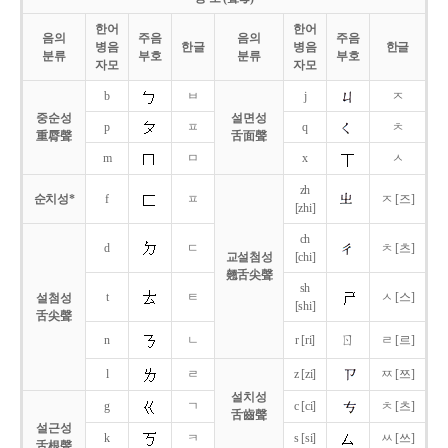
한어
한어
음의
주음
음의
주음
병음
한글
병음
한글
분류
부호
분류
부호
자모
자모
b
ㅂ
j
ㅈ
중순성
설면성
p
ㅍ
q
ㅊ
重脣聲
舌面聲
m
ㅁ
x
ㅅ
zh
순치성*
f
ㅍ
ㅈ [즈]
[zhi]
ch
d
ㄷ
ㅊ [츠]
교설첨성
[chi]
翹舌尖聲
sh
t
ㅌ
ㅅ [스]
설첨성
[shi]
舌尖聲
ㄖ
n
ㄴ
r [ri]
ㄹ [르]
l
ㄹ
z [zi]
ㅉ [쯔]
설치성
g
ㄱ
c [ci]
ㅊ [츠]
舌齒聲
설근성
k
ㅋ
s [si]
ㅆ [쓰]
舌根聲