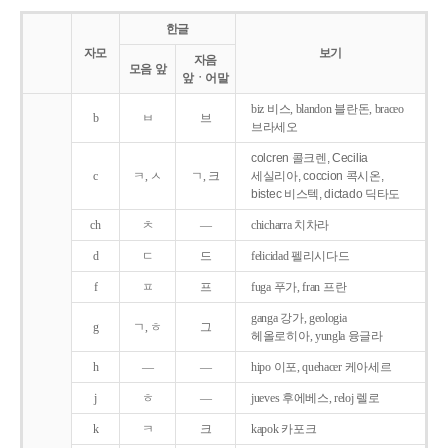
한글
자모
보기
자음
모음 앞
앞ㆍ어말
biz 비스, blandon 블란돈, braceo
b
ㅂ
브
브라세오
colcren 콜크렌, Cecilia
c
ㅋ, ㅅ
ㄱ, 크
세실리아, coccion 콕시온,
bistec 비스텍, dictado 딕타도
ch
ㅊ
―
chicharra 치차라
d
ㄷ
드
felicidad 펠리시다드
f
ㅍ
프
fuga 푸가, fran 프란
ganga 강가, geologia
g
ㄱ, ㅎ
그
헤올로히아, yungla 융글라
h
―
―
hipo 이포, quehacer 케아세르
j
ㅎ
―
jueves 후에베스, reloj 렐로
k
ㅋ
크
kapok 카포크