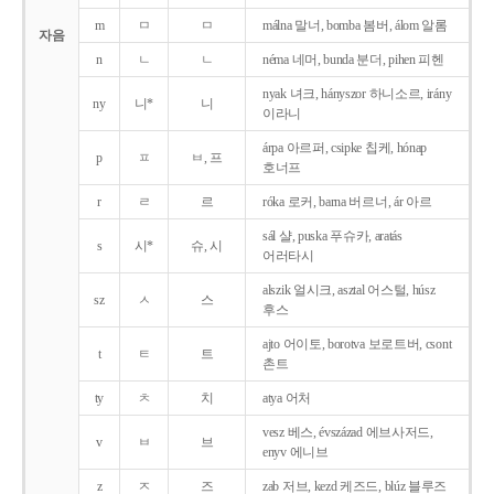
m
ㅁ
ㅁ
málna 말너, bomba 봄버, álom 알롬
자음
n
ㄴ
ㄴ
néma 네머, bunda 분더, pihen 피헨
nyak 녀크, hányszor 하니소르, irány
ny
니*
니
이라니
árpa 아르퍼, csipke 칩케, hónap
p
ㅍ
ㅂ, 프
호너프
r
ㄹ
르
róka 로커, barna 버르너, ár 아르
sál 샬, puska 푸슈카, aratás
s
시*
슈, 시
어러타시
alszik 얼시크, asztal 어스털, húsz
sz
ㅅ
스
후스
ajto 어이토, borotva 보로트버, csont
t
ㅌ
트
촌트
ty
ㅊ
치
atya 어처
vesz 베스, évszázad 에브사저드,
v
ㅂ
브
enyv 에니브
z
ㅈ
즈
zab 저브, kezd 케즈드, blúz 블루즈