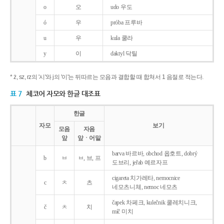
o
오
udo 우도
ó
우
próba 프루바
u
우
kula 쿨라
y
이
daktyl 닥틸
* ż, sz, rz의 '시'와 j의 '이'는 뒤따르는 모음과 결합할 때 합쳐서 1 음절로 적는다.
표 7
체코어 자모와 한글 대조표
한글
자모
보기
모음
자음
앞
앞ㆍ어말
barva 바르바, obchod 옵호트, dobrý
b
ㅂ
ㅂ, 브, 프
도브리, jeřab 예르자프
cigareta 치가레타, nemocnice
c
ㅊ
츠
네모츠니체, nemoc 네모츠
čapek 차페크, kulečnik 쿨레치니크,
č
ㅊ
치
míč 미치