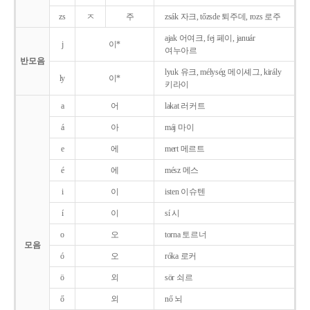
zs
ㅈ
주
zsák 자크, tőzsde 퇴주데, rozs 로주
ajak 어여크, fej 페이, január
j
이*
여누아르
반모음
lyuk 유크, mélység 메이셰그, király
ly
이*
키라이
a
어
lakat 러커트
á
아
máj 마이
e
에
mert 메르트
é
에
mész 메스
i
이
isten 이슈텐
í
이
sí 시
o
오
torna 토르너
모음
ó
오
róka 로커
ö
외
sör 쇠르
ő
외
nő 뇌