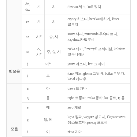
dż,
ㅈ
치
drzewo 제보, łodż 워치
drz
czysty 치스티, beczka 베치카, klucz
cz
ㅊ
치
클루치
szary 샤리, musztarda 무슈타르다,
sz
시*
슈, 시
kapelusz 카펠루시
ㅈ,
rzeka 제카, Przemyśl 프셰미실, kołnierz
rz
주, 슈, 시
시*
코우니에시
j
이*
jasny 야스니, kraj 크라이
반모음
łono 워노, głowa 그워바, bułka 부우카,
ł
우
kanał 카나우
a
아
trawa 트라바
ą̨
옹
trąba 트롱바, mąka 몽카, kąt 콩트, tą 통
e
에
zero 제로
kępa 켕파, węgorz 벵고시, Częstochowa
ę
엥, 에
쳉스토호바, proszę 프로셰
모음
i
이
zima 지마