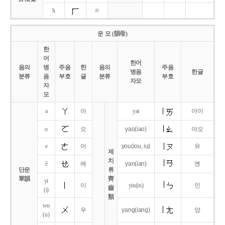
h
ㅎ
운 모 (韻母)
한
어
한어
음의
병
주음
한
음의
주음
병음
한글
분류
음
부호
글
분류
부호
자모
자
모
a
아
yai
야이
o
오
yao
(iao)
야오
e
어
you
(iou,
iu)
유
제
치
ê
에
yan
(ian)
옌
단운
류
單韻
齊
yi
이
yin(in)
인
齒
(i)
類
wu
우
yang
(iang)
양
(u)