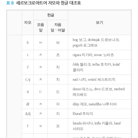
표 8
세르보크로아트어 자모와 한글 대조표
한글
자모
보기
모음
자음
앞
앞ㆍ어말
bog 보그, drobnjak 드로브냐크,
b
ㅂ
브
pogreb 포그레브
c
ㅊ
츠
cigara 치가라, novac 노바츠
čelik 첼리크, točka 토치카, kolač
č
ㅊ
치
콜라치
ć, tj
ㅊ
치
naći 나치, sestrić 세스트리치
desno 데스노, drvo 드르보, medved
d
ㄷ
드
메드베드
dž
ㅈ
지
džep 제프, narudžba 나루지바
đ,dj
ㅈ
지
Ðurađ 주라지
fasada 파사다, kifla 키플라, šaraf
f
ㅍ
프
샤라프