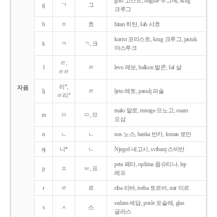
gost 고스트, dugme 두그메, krug
g
ㄱ
그
크루그
h
ㅎ
흐
hitan 히탄, šah 샤흐
korist 코리스트, krug 크루그, jastuk
k
ㅋ
ㄱ, 크
야스투크
ㄹ,
l
ㄹ
levo 레보, balkon 발콘, šal 샬
ㄹㄹ
리*,
자음
lj
ㄹ
ljeto 레토, pasulj 파술
ㄹ리*
malo 말로, mnogo 므노고, osam
m
ㅁ
ㅁ, 므
오삼
n
ㄴ
ㄴ
nos 노스, banka 반카, loman 로만
nj
니*
ㄴ
Njegoš 녜고시, svibanj 스비반
peta 페타, opština 옵슈티나, lep
p
ㅍ
ㅂ, 프
레프
r
ㄹ
르
riba 리바, torba 토르바, mir 미르
sedam 세담, posle 포슬레, glas
s
ㅅ
스
글라스