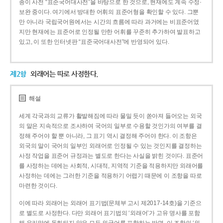
종이 사전 “표준국어대사전”을 바탕으로 한 것으로, 현재에도 계속 수정·
보완 중이다. 여기에서 방대한 어휘의 표준어형을 확인할 수 있다. 그뿐
만 아니라 국립국어원에서는 시간의 흐름에 따라 과거에는 비표준어였
지만 현재에는 표준어로 인정될 만한 어휘를 꾸준히 추가하여 발표하고
있고, 이 또한 인터넷판 “표준국어대사전”에 반영되어 있다.
제2항
외래어는 따로 사정한다.
해설
세계 각국과의 교류가 활발해짐에 따라 물밀 듯이 쏟아져 들어오는 외국
의 말은 지속적으로 조사하여 국어의 일부로 수용할 것인가의 여부를 결
정해 주어야 할 뿐 아니라, 그 표기 역시 결정해 주어야 한다. 이 조항은
외국의 말이 국어의 일부인 외래어로 인정될 수 있는 것인지를 결정하는
사정 작업을 표준어 규정과는 별도로 한다는 사실을 밝힌 것이다. 표준어
를 사정하는 데에는 사회적, 시대적, 지역적 기준을 적용하지만 외래어를
사정하는 데에는 그러한 기준을 적용하기 어렵기 때문에 이 조항을 따로
마련한 것이다.
이에 따라 외래어는 외래어 표기법(문체부 고시 제2017-14호)을 기준으
로 별도로 사정한다. 다만 외래어 표기법의 ‘외래어’가 고유 명사를 포함