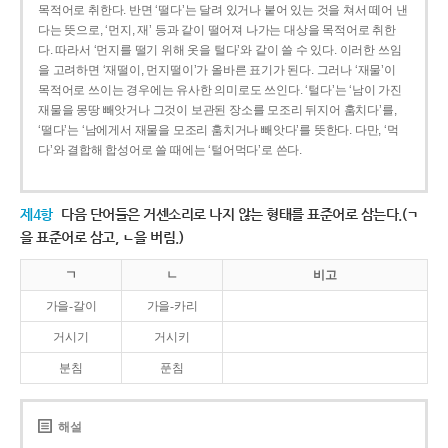
목적어로 취한다. 반면 ‘떨다’는 달려 있거나 붙어 있는 것을 쳐서 떼어 낸
다는 뜻으로, ‘먼지, 재’ 등과 같이 떨어져 나가는 대상을 목적어로 취한
다. 따라서 ‘먼지를 떨기 위해 옷을 털다’와 같이 쓸 수 있다. 이러한 쓰임
을 고려하면 ‘재떨이, 먼지떨이’가 올바른 표기가 된다. 그러나 ‘재물’이
목적어로 쓰이는 경우에는 유사한 의미로도 쓰인다. ‘털다’는 ‘남이 가진
재물을 몽땅 빼앗거나 그것이 보관된 장소를 모조리 뒤지어 훔치다’를,
‘떨다’는 ‘남에게서 재물을 모조리 훔치거나 빼앗다’를 뜻한다. 다만, ‘먹
다’와 결합해 합성어로 쓸 때에는 ‘털어먹다’로 쓴다.
제4항
다음 단어들은 거센소리로 나지 않는 형태를 표준어로 삼는다.(ㄱ
을 표준어로 삼고, ㄴ을 버림.)
ㄱ
ㄴ
비고
가을-갈이
가을-카리
거시기
거시키
분침
푼침
해설