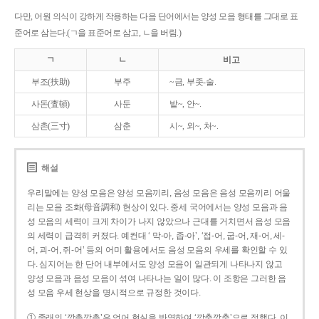
다만, 어원 의식이 강하게 작용하는 다음 단어에서는 양성 모음 형태를 그대로 표
준어로 삼는다.(ㄱ을 표준어로 삼고, ㄴ을 버림.)
ㄱ
ㄴ
비고
부조(扶助)
부주
~금, 부좃-술.
사돈(査頓)
사둔
밭~, 안~.
삼촌(三寸)
삼춘
시~, 외~, 처~.
해설
우리말에는 양성 모음은 양성 모음끼리, 음성 모음은 음성 모음끼리 어울
리는 모음 조화(母音調和) 현상이 있다. 중세 국어에서는 양성 모음과 음
성 모음의 세력이 크게 차이가 나지 않았으나 근대를 거치면서 음성 모음
의 세력이 급격히 커졌다. 예컨대 ‘ 막-아, 좁-아’, ‘접-어, 굽-어, 재-어, 세-
어, 괴-어, 쥐-어’ 등의 어미 활용에서도 음성 모음의 우세를 확인할 수 있
다. 심지어는 한 단어 내부에서도 양성 모음이 일관되게 나타나지 않고
양성 모음과 음성 모음이 섞여 나타나는 일이 많다. 이 조항은 그러한 음
성 모음 우세 현상을 명시적으로 규정한 것이다.
① 종래의 ‘깡총깡총’은 언어 현실을 반영하여 ‘깡충깡충’으로 정했다. 이