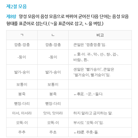
제2절 모음
제8항
양성 모음이 음성 모음으로 바뀌어 굳어진 다음 단어는 음성 모음
형태를 표준어로 삼는다.(ㄱ을 표준어로 삼고, ㄴ을 버림.)
ㄱ
ㄴ
비고
깡충-깡충
깡총-깡총
큰말은 ‘껑충껑충’임.
←童-이. 귀-, 막-, 선-, 쌍-, 검-,
-둥이
-동이
바람-, 흰-.
센말은 ‘빨가숭이’, 큰말은
발가-숭이
발가-송이
‘벌거숭이, 뻘거숭이’임.
보퉁이
보통이
봉죽
봉족
←奉足. ~꾼, ~들다.
뻗정-다리
뻗장-다리
아서, 아서라
앗아, 앗아라
하지 말라고 금지하는 말.
오뚝-이
오똑-이
부사도 ‘오뚝-이’임.
주추
주초
←柱礎. 주춧-돌.