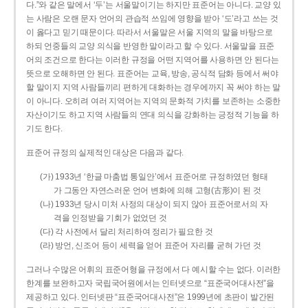
다.”와 같은 말에서 ‘두’는 서울말이기는 하지만 표준어는 아니다. 교양 있
는 사람은 오랜 문자 언어의 관습적 쓰임에 영향을 받아 ‘도’라고 쓰는 것
이 옳다고 믿기 때문이다. 따라서 서울말은 서울 지역의 말을 바탕으로
하되 언중들의 교양 의식을 반영한 말이라고 할 수 있다. 서울말을 표준
어의 조건으로 한다는 이러한 규정을 어떤 지역어를 사용하면 안 된다는
뜻으로 오해하면 안 된다. 표준어는 교육, 방송, 공식적 담화 등에서 써야
할 말이지 지역 사람들끼리 편하게 대화하는 경우에까지 꼭 써야 하는 말
이 아니다. 오히려 여러 지역어는 지역의 문화적 가치를 보존하는 소중한
자산이기도 하고 지역 사람들의 연대 의식을 강화하는 긍정적 기능을 하
기도 한다.
표준어 규정의 실제적인 대상은 다음과 같다.
(가) 1933년 ‘한글 마춤법 통일안’에서 표준어로 규정하였던 형태
가 그동안 자연스러운 언어 변화에 의해 고형(古形)이 된 것
(나) 1933년 당시 미처 사정의 대상이 되지 않아 표준어로서의 자
격을 인정받을 기회가 없었던 것
(다) 각 사전에서 달리 처리하여 정리가 필요한 것
(라) 방언, 신조어 등이 세력을 얻어 표준어 자리를 굳혀 가던 것
그러나 수많은 어휘의 표준어형을 규정에서 다 예시할 수는 없다. 이러한
한계를 보완하고자 국립국어원에서는 인터넷으로 “표준국어대사전”을
제공하고 있다. 인터넷판 “표준국어대사전”은 1999년에 초판이 발간된