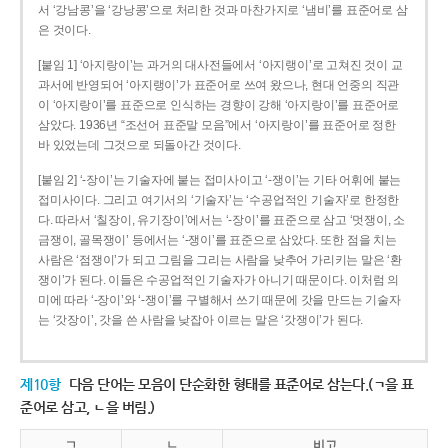
서 ‘강남콩’을 ‘강낭콩’으로 처리한 것과 마찬가지로 ‘냄비’를 표준어로 삼
은 것이다.
[붙임 1] ‘아지랑이’는 과거의 대사전들에서 ‘아지랭이’로 고쳐진 것이 교
과서에 반영되어 ‘아지랭이’가 표준어로 쓰여 왔으나, 현대 언중의 직관
이 ‘아지랑이’를 표준으로 인식하는 경향이 강해 ‘아지랑이’를 표준어로
삼았다. 1936년 “조선어 표준말 모음”에서 ‘아지랑이’를 표준어로 정한
바 있었는데 그것으로 되돌아간 것이다.
[붙임 2] ‘-장이’는 기술자에 붙는 접미사이고 ‘-쟁이’는 기타 어휘에 붙는
접미사이다. 그리고 여기서의 ‘기술자’는 ‘수공업적인 기술자’로 한정한
다. 따라서 ‘칠장이, 유기장이’에서는 ‘-장이’를 표준으로 삼고 ‘멋쟁이, 소
금쟁이, 골목쟁이’ 등에서는 ‘-쟁이’를 표준으로 삼았다. 또한 점을 치는
사람은 ‘점쟁이’가 되고 그림을 그리는 사람을 낮추어 가리키는 말은 ‘환
쟁이’가 된다. 이들은 수공업적인 기술자가 아니기 때문이다. 이처럼 의
미에 따라 ‘-장이’와 ‘-쟁이’를 구별해서 쓰기 때문에 갓을 만드는 기술자
는 ‘갓장이’, 갓을 쓴 사람을 낮잡아 이르는 말은 ‘갓쟁이’가 된다.
제10항
다음 단어는 모음이 단순화한 형태를 표준어로 삼는다.(ㄱ을 표
준어로 삼고, ㄴ을 버림.)
ㄱ
ㄴ
비고