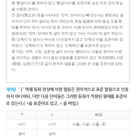
⑥ ‘뻗장다리’를 취하지 않고 ‘뻗정다리’를 표준어로 삼은 것은 언어 현실
을 수용한 것이다.
⑦ 금지(禁止)의 뜻을 나타내는 ‘앗아, 앗아라’는 빼앗는다는 원뜻과는 멀
어져서 단지 하지 말라는 뜻이 되었는데, 현실 발음에 따라 음성 모음 형
태를 취하여 ‘아서, 아서라’로 한 것이다. 어원 의식이 희박해졌으므로 어
법에 따라 ‘앗어, 앗어라’와 같이 적지 않고 ‘아서, 아서라’와 같이 적는다.
⑧ ‘오똑이’도 명사나 부사로 다 인정하지 않고 ‘오뚝이’만을 표준어로 정
하였다. ‘오똑하다’도 취하지 않고 ‘오뚝하다’를 표준어로 삼는다.
⑨ 다만, ‘부주, 사둔, 삼춘’은 널리 쓰이는 형태이나, 이들은 한자어 어원
을 의식하는 경향이 커서 음성 모음화를 인정하지 않고 ‘부조(扶助), 사돈
(査頓), 삼촌(三寸)’과 같이 한자어 발음을 그대로 쓴 것을 표준어로 삼았
다.
제9항
‘ㅣ’ 역행 동화 현상에 의한 발음은 원칙적으로 표준 발음으로 인정
하지 아니하되, 다만 다음 단어들은 그러한 동화가 적용된 형태를 표준어
로 삼는다.(ㄱ을 표준어로 삼고, ㄴ을 버림.)
ㄱ
ㄴ
비고
-내기
-나기
서울-, 시골-, 신출-, 풋-.
냄비
남비