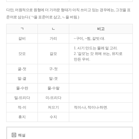
다만, 어원적으로 원형에 더 가까운 형태가 아직 쓰이고 있는 경우에는, 그것을 표
준어로 삼는다.(ㄱ을 표준어로 삼고, ㄴ을 버림.)
ㄱ
ㄴ
비고
갈비
가리
~구이, ~찜, 갈빗-대.
1. 사기 만드는 물레 밑 고리.
갓모
갈모
2. '갈모'는 갓 위에 쓰는, 유지로
만든 우비.
굴-젓
구-젓
말-곁
말-겻
물-수란
물-수랄
밀-뜨리다
미-뜨리다
적-이
저으기
적이-나, 적이나-하면.
휴지
수지
해설