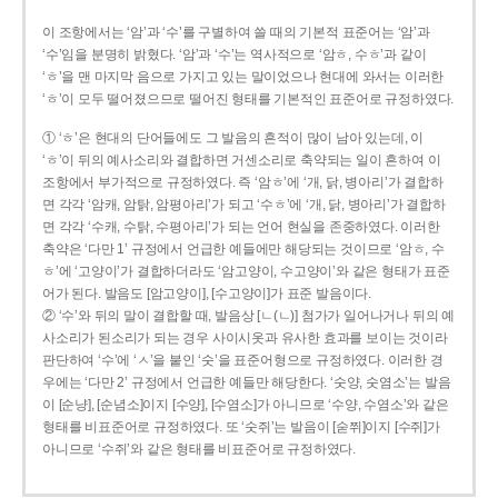
이 조항에서는 ‘암’과 ‘수’를 구별하여 쓸 때의 기본적 표준어는 ‘암’과
‘수’임을 분명히 밝혔다. ‘암’과 ‘수’는 역사적으로 ‘암ㅎ, 수ㅎ’과 같이
‘ㅎ’을 맨 마지막 음으로 가지고 있는 말이었으나 현대에 와서는 이러한
‘ㅎ’이 모두 떨어졌으므로 떨어진 형태를 기본적인 표준어로 규정하였다.
① ‘ㅎ’은 현대의 단어들에도 그 발음의 흔적이 많이 남아 있는데, 이
‘ㅎ’이 뒤의 예사소리와 결합하면 거센소리로 축약되는 일이 흔하여 이
조항에서 부가적으로 규정하였다. 즉 ‘암ㅎ’에 ‘개, 닭, 병아리’가 결합하
면 각각 ‘암캐, 암탉, 암평아리’가 되고 ‘수ㅎ’에 ‘개, 닭, 병아리’가 결합하
면 각각 ‘수캐, 수탉, 수평아리’가 되는 언어 현실을 존중하였다. 이러한
축약은 ‘다만 1’ 규정에서 언급한 예들에만 해당되는 것이므로 ‘암ㅎ, 수
ㅎ’에 ‘고양이’가 결합하더라도 ‘암고양이, 수고양이’와 같은 형태가 표준
어가 된다. 발음도 [암고양이], [수고양이]가 표준 발음이다.
② ‘수’와 뒤의 말이 결합할 때, 발음상 [ㄴ(ㄴ)] 첨가가 일어나거나 뒤의 예
사소리가 된소리가 되는 경우 사이시옷과 유사한 효과를 보이는 것이라
판단하여 ‘수’에 ‘ㅅ’을 붙인 ‘숫’을 표준어형으로 규정하였다. 이러한 경
우에는 ‘다만 2’ 규정에서 언급한 예들만 해당한다. ‘숫양, 숫염소’는 발음
이 [순냥], [순념소]이지 [수양], [수염소]가 아니므로 ‘수양, 수염소’와 같은
형태를 비표준어로 규정하였다. 또 ‘숫쥐’는 발음이 [숟쮜]이지 [수쥐]가
아니므로 ‘수쥐’와 같은 형태를 비표준어로 규정하였다.