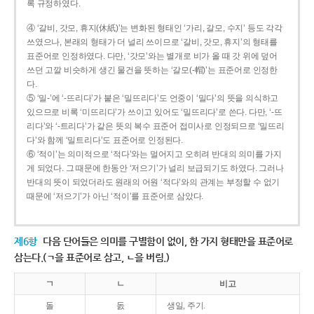
록 규정하였다.
④ ‘갈비, 갓모, 휴지(休紙)’는 변화된 형태인 ‘가리, 갈모, 수지’ 등도 각각
쓰였으나, 본래의 형태가 더 널리 쓰이므로 ‘갈비, 갓모, 휴지’의 형태를
표준어로 인정하였다. 다만, ‘갓모’와는 별개로 비가 올 때 갓 위에 덮어
쓰던 고깔 비슷하게 생긴 물건을 뜻하는 ‘갈모(-帽)’는 표준어로 인정한
다.
⑤ ‘밀-’에 ‘-뜨리다’가 붙은 ‘밀뜨리다’도 언중이 ‘밀다’의 뜻을 의식하고
있으므로 비록 ‘미뜨리다’가 쓰이고 있어도 ‘밀뜨리다’로 쓴다. 다만, ‘-뜨
리다’와 ‘-트리다’가 같은 뜻의 복수 표준어 접미사로 인정되므로 ‘밀뜨리
다’와 함께 ‘밀트리다’도 표준어로 인정된다.
⑥ ‘적이’는 의미적으로 ‘적다’와는 멀어지고 오히려 반대의 의미를 가지
게 되었다. 그 때문에 한동안 ‘저으기’가 널리 보급되기도 하였다. 그러나
반대의 뜻이 되었더라도 원래의 어원 ‘적다’와의 관계는 부정할 수 없기
때문에 ‘저으기’가 아닌 ‘적이’를 표준어로 삼았다.
제6항
다음 단어들은 의미를 구별함이 없이, 한 가지 형태만을 표준어로
삼는다.(ㄱ을 표준어로 삼고, ㄴ을 버림.)
ㄱ
ㄴ
비고
돌
돐
생일, 주기.