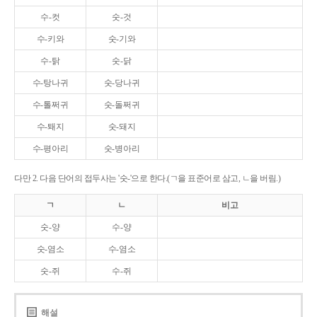
수-컷
숫-것
수-키와
숫-기와
수-탉
숫-닭
수-탕나귀
숫-당나귀
수-톨쩌귀
숫-돌쩌귀
수-퇘지
숫-돼지
수-평아리
숫-병아리
다만 2. 다음 단어의 접두사는 '숫-'으로 한다.(ㄱ을 표준어로 삼고, ㄴ을 버림.)
ㄱ
ㄴ
비고
숫-양
수-양
숫-염소
수-염소
숫-쥐
수-쥐
해설