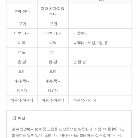
괴퍅-하다/괴팩-
괴팍-하다
하다
-구먼
-구면
미루-나무
미류-나무
←美柳~.
미륵
미력
←彌勒. ~보살, ~불, 돌~.
여느
여늬
온-달
왼-달
만 한 달.
으레
으례
케케-묵다
켸켸-묵다
허우대
허위대
허우적-허우적
허위적-허위적
허우적-거리다.
해설
일부 방언에서는 이중 모음을 단모음으로 발음한다. 가령 ‘벼’를 [베]라고
발음하는 일이 있다. 또한 ‘사과’를 [사가]로 발음하는 것과 같이 ‘ㅚ, ㅟ,