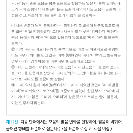
ㅘ, ㅝ’ 등의 원순 모음을 평순 모음으로 발음하는 일은 더 흔히 일어난다.
그러나 이 조항에서 다룬 단어들은 표준어 지역에서도 모음의 단순화 과
정을 겪고, 애초의 형태는 들어 보기 어렵게 된 것들이다.
① 사용 빈도가 높은 ‘괴퍅하다’는 ‘괴팍하다’로 발음이 바뀌었으므로 바
뀐 발음 ‘팍’을 인정하였다. 그러나 사용 빈도가 낮은 ‘강퍅하다, 퍅하다,
퍅성’ 등에서의 ‘퍅’은 ‘팍’으로 발음되지 않으므로 ‘퍅’이 아직도 표준어
형이다.
② ‘미류나무’는 버드나무의 한 종류이므로 ‘미류’는 어원적으로 분명히
버드나무의 의미를 담고 있는 ‘미류(美柳)’인데 이제 ‘미류’라고 발음하는
경우가 거의 없기 때문에 ‘미루나무’를 표준어로 삼았다.
③ ‘여느’도 원래 ‘여늬’였으나 이중 모음 ‘ㅢ’가 단모음 ‘ㅡ’로 변하였으므
로 ‘여느’를 표준어로 삼았다. ‘늬나노’의 ‘늬’도 언어 현실에서 [니]로 소리
나므로 ‘니나노’를 표준어로 삼는다.
④ ‘으례’ 역시 원래 ‘의례(依例)’에서 ‘으례’가 되었던 것인데 ‘례’의 발음
이 ‘레’로 바뀌었으므로 ‘으레’를 표준어로 삼았다. 한편 부사 ‘으레’에 다
시 ‘-이/-히’가 붙은 ‘으레이, 으레히’가 같은 뜻으로 쓰이는 일이 많은데,
이는 인정하지 않는다.
제11항
다음 단어에서는 모음의 발음 변화를 인정하여, 발음이 바뀌어
굳어진 형태를 표준어로 삼는다.(ㄱ을 표준어로 삼고, ㄴ을 버림.)