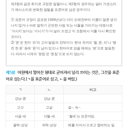
제3항과 같은 취지로 규정한 말들이나, 제3항의 경우와는 달리 거센소리
가 예사소리로 변화한 말들을 표준어로 삼은 경우이다.
① 표준어 규정이 공표된 1988년보다 이미 오래전부터 이름이 얼른 생각
나지 않거나 바로 말하기 곤란한 사람 또는 사물을 가리키는 대명사로
‘거시키’보다는 ‘거시기’가 더 널리 쓰였고 이 조항에서 이를 다시 확인한
것이다.
② ‘푼’은 한자 ‘分’의 고어 발음의 잔재이다. 현대 국어의 ‘할, 푼, 리’나 ‘땡
전 한 푼’ 등에 ‘푼’이 남아 있으나 한자어로 읽을 때에는 ‘분’으로 발음한
다. 따라서 시계의 ‘분침’은 ‘푼침’으로 쓰지 않는다.
제5항
어원에서 멀어진 형태로 굳어져서 널리 쓰이는 것은, 그것을 표준
어로 삼는다.(ㄱ을 표준어로 삼고, ㄴ을 버림.)
ㄱ
ㄴ
비고
강낭-콩
강남-콩
고삿
고샅
겉~, 속~.
사글-세
삭월-세
‘월세’는 표준어임.
울력-성당
위력-성당
떼를 지어서 으르고 협박하는 일.