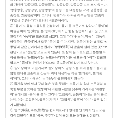
와 관련된 ‘강중강중, 깡쭝깡쭝’도 ‘강종강종, 깡쫑깡쫑’으로 쓰지 않는다.
‘깡충깡충, 강중강중, 깡쭝깡쭝’의 음성 모음 대응형은 각각 ‘껑충껑충, 겅
중겅중, 껑쭝껑쭝’이다. 그러나 ‘ 껑충하다’와 짝을 이루는 말은 ‘깡총하
다’로서 ‘깡충하다’가 오히려 비표준어이다.
② ‘-동이’도 음성 모음화를 인정하여 ‘-둥이’를 표준어로 삼았다. ‘-둥이’의
어원은 아이 ‘동(童)’을 쓴 ‘동이(童-)’이지만 현실 발음에서 멀어진 것으로
인정되어 ‘-둥이’를 표준으로 삼았다. 그에 따라 ‘귀둥이, 막둥이, 쌍둥이,
바람둥이, 흰둥이’에서 모두 ‘-둥이’를 쓴다. 다만, ‘쌍둥이’와는 별개로 ‘쌍
동밤’과 같은 단어에서는 한자어 ‘쌍동(雙童)’의 발음이 살아 있는 것으로
판단되므로 ‘쌍둥밤’으로 쓰지 않는다. 또 살이 올라 보드랍고 통통한 아
이를 뜻하는 ‘옴포동이’는 ‘옴포동하다’의 어근 ‘옴포동’에 ‘-이’가 결합된
말로서 ‘-둥이’와 관련이 없으므로 ‘옴포둥이’와 같이 쓰지 않는다.
③ ‘발가숭이’와 마찬가지로 ‘빨가숭이’도 양성 모음 뒤에 음성 모음이 결
합한 형태를 표준어로 삼는다. 이에 대응하는 짝은 ‘벌거숭이, 뻘거숭
이’이다. 그러나 ‘애송이’는 ‘애숭이’를 인정하지 않는다.
④ 물건을 보에 싸서 꾸려 놓은 것을 뜻하는 ‘보퉁이’와 함께 눈두덩의 불
룩한 부분을 뜻하는 ‘눈퉁이’나 미련한 사람을 낮추어 가리키는 ‘미련퉁
이’ 등에서도 ‘-퉁이’를 쓴다. 그러나 ‘고집통이, 골통이’에서는 ‘통이’를 쓰
는데, 이는 ‘고집통이, 골통이’가 각각 ‘고집통’, ‘골통’에 ‘-이’가 붙은 말이
기 때문이다.
⑤ ‘봉족(奉足), 주초(柱礎)’는 한자어로서의 형태를 인식하지 않고 쓰는
것이 일반적이므로 ‘봉죽, 주추’와 같이 음성 모음 형태를 인정했다.