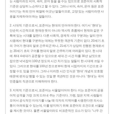
는 사람이라도 비어, 속어, 은어 등을 쓸 수는 있으므로 표준어의 사회적
기준은 상당히 느슨하다고 할 수 있다. 그러나 비어, 속어, 은어 등은 표준
어이기는 하되 언어 예절에 어긋난 말들이므로, 교양 있는 사람이라면 사
용을 자제하여야 하는 말들이다.
2. 시대적 기준으로서, 표준어는 현대의 언어여야 한다. 여기서 ‘현대’는
단순히 시간적으로 현재란 뜻이 아니라 역사적 흐름에서 현재와 같은 구
획에 있는 시대를 말한다. 다른 사회적, 경제적 시대 구분과는 달리 언어
사용에서 현대를 구분하는 데에는 뚜렷한 객관적 기준이 없다. 20세기 초
의 구어가 현대의 말로 간주되곤 하나, 21세기가 상당히 진행된 현재로서
는 20세기 초의 구어를 현대의 말로 간주하기에 어려움이 있다. 한 시대
에 최대 4세대가 공존할 수 있으므로 세대 간 시간 차를 30년 남짓으로
잡으면 넉넉잡아 100년 정도의 시간 차가 있는 말들이 한 시대에 쓰일 수
있다. 그러므로 현대를 100년 전으로부터 현재 시점까지의 기간으로 규
정할 수도 있을 것이다. 그러나 이러한 시간 인식은 ‘현대’ 개념의 모호함
때문에 편의상 행할 수 있는 것일 뿐 객관적인 것은 아니다. ‘현대’는 국어
언중들의 직관으로 이해하여야 한다.
3. 지역적 기준으로서, 표준어는 서울말이어야 한다. 이는 표준어의 공용
어적 성격을 가장 크게 드러내 주는 기준이다. 가령, 많은 지역 사람들이
모여서 공식적인 이야기를 나눌 때 각자의 지역어를 사용한다면 의사소
통이 어려워질 수 있는데, 이를 방지하기 위해 표준어의 조건으로 서울말
을 제시한 것이다. 물론 서울말이라도 비표준적인 요소가 있다. “나두 간