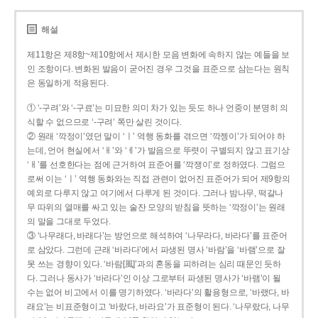
해설
제11항은 제8항~제10항에서 제시한 모음 변화에 속하지 않는 예들을 보
인 조항이다. 변화된 발음이 굳어진 경우 그것을 표준으로 삼는다는 원칙
은 동일하게 적용된다.
① ‘-구려’와 ‘-구료’는 미묘한 의미 차가 있는 듯도 하나 언중이 분명히 의
식할 수 없으므로 ‘-구려’ 쪽만 살린 것이다.
② 원래 ‘깍정이’였던 말이 ‘ㅣ’ 역행 동화를 겪으면 ‘깍젱이’가 되어야 하
는데, 언어 현실에서 ‘ㅐ’와 ‘ㅔ’가 발음으로 뚜렷이 구별되지 않고 표기상
‘ㅐ’를 선호한다는 점에 근거하여 표준어를 ‘깍쟁이’로 정하였다. 그럼으
로써 이는 ‘ㅣ’ 역행 동화와는 직접 관련이 없어진 표준어가 되어 제9항의
예외로 다루지 않고 여기에서 다루게 된 것이다. 그러나 밤나무, 떡갈나
무 따위의 열매를 싸고 있는 술잔 모양의 받침을 뜻하는 ‘깍정이’는 원래
의 말을 그대로 두었다.
③ ‘나무래다, 바래다’는 방언으로 해석하여 ‘나무라다, 바라다’를 표준어
로 삼았다. 그런데 근래 ‘바라다’에서 파생된 명사 ‘바람’을 ‘바램’으로 잘
못 쓰는 경향이 있다. ‘바람[風]’과의 혼동을 피하려는 심리 때문인 듯하
다. 그러나 동사가 ‘바라다’인 이상 그로부터 파생된 명사가 ‘바램’이 될
수는 없어 비고에서 이를 명기하였다. ‘바라다’의 활용형으로, ‘바랬다, 바
래요’는 비표준형이고 ‘바랐다, 바라요’가 표준형이 된다. ‘나무랐다, 나무