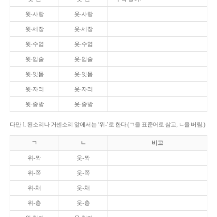
윗-사랑
웃-사랑
윗-세장
웃-세장
윗-수염
웃-수염
윗-입술
웃-입술
윗-잇몸
웃-잇몸
윗-자리
웃-자리
윗-중방
웃-중방
다만 1. 된소리나 거센소리 앞에서는 ‘위-’로 한다.(ㄱ을 표준어로 삼고, ㄴ을 버림.)
ㄱ
ㄴ
비고
위-짝
웃-짝
위-쪽
웃-쪽
위-채
웃-채
위-층
웃-층