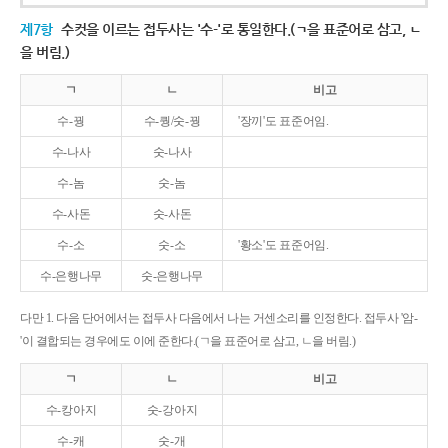
제7항
수컷을 이르는 접두사는 '수-'로 통일한다.(ㄱ을 표준어로 삼고, ㄴ
을 버림.)
ㄱ
ㄴ
비고
수-꿩
수-퀑/숫-꿩
'장끼'도 표준어임.
수-나사
숫-나사
수-놈
숫-놈
수-사돈
숫-사돈
수-소
숫-소
'황소'도 표준어임.
수-은행나무
숫-은행나무
다만 1. 다음 단어에서는 접두사 다음에서 나는 거센소리를 인정한다. 접두사 '암-
'이 결합되는 경우에도 이에 준한다.(ㄱ을 표준어로 삼고, ㄴ을 버림.)
ㄱ
ㄴ
비고
수-캉아지
숫-강아지
수-캐
숫-개