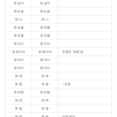
윗-넓이
웃-넓이
윗-눈썹
웃-눈썹
윗-니
웃-니
윗-당줄
웃-당줄
윗-덧줄
웃-덧줄
윗-도리
웃-도리
윗-동아리
웃-동아리
준말은 ‘윗동’임.
윗-막이
웃-막이
윗-머리
웃-머리
윗-목
웃-목
윗-몸
웃-몸
~ 운동.
윗-바람
웃-바람
윗-배
웃-배
윗-벌
웃-벌
윗-변
웃-변
수학 용어.