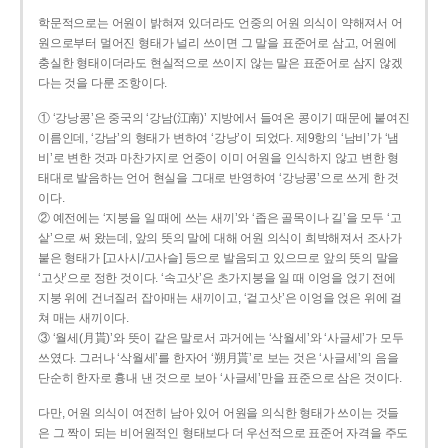
학문적으로는 어원이 밝혀져 있더라도 언중의 어원 의식이 약해져서 어
원으로부터 멀어진 형태가 널리 쓰이면 그 말을 표준어로 삼고, 어원에
충실한 형태이더라도 현실적으로 쓰이지 않는 말은 표준어로 삼지 않겠
다는 것을 다룬 조항이다.
① ‘강낭콩’은 중국의 ‘강남(江南)’ 지방에서 들여온 콩이기 때문에 붙여진
이름인데, ‘강남’의 형태가 변하여 ‘강낭’이 되었다. 제9항의 ‘남비’가 ‘냄
비’로 변한 것과 마찬가지로 언중이 이미 어원을 인식하지 않고 변한 형
태대로 발음하는 언어 현실을 그대로 반영하여 ‘강낭콩’으로 쓰게 한 것
이다.
② 예전에는 ‘지붕을 일 때에 쓰는 새끼’와 ‘좁은 골목이나 길’을 모두 ‘고
샅’으로 써 왔는데, 앞의 뜻의 말에 대해 어원 의식이 희박해져서 조사가
붙은 형태가 [고사시/고사슬] 등으로 발음되고 있으므로 앞의 뜻의 말을
‘고삿’으로 정한 것이다. ‘속고삿’은 초가지붕을 일 때 이엉을 얹기 전에
지붕 위에 건너질러 잡아매는 새끼이고, ‘겉고삿’은 이엉을 얹은 위에 걸
쳐 매는 새끼이다.
③ ‘월세(月貰)’와 뜻이 같은 말로서 과거에는 ‘삭월세’와 ‘사글세’가 모두
쓰였다. 그러나 ‘삭월세’를 한자어 ‘朔月貰’로 보는 것은 ‘사글세’의 음을
단순히 한자로 흉내 낸 것으로 보아 ‘사글세’만을 표준으로 삼은 것이다.
다만, 어원 의식이 여전히 남아 있어 어원을 의식한 형태가 쓰이는 것들
은 그 짝이 되는 비어원적인 형태보다 더 우선적으로 표준어 자격을 주도