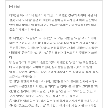
해설
제3항은 예사소리나 된소리가 거센소리로 변한 경우의 예이다. 사실 ‘나
팔꽃’이나 ‘끄나풀’ 등은 이 표준어 규정이 공표되기 전에 이미 일반화되
었던 형태들이다. 이 점에서 여기 예시한 어휘는 이미 뿌리를 내린 형태
들을 인정하는 성격이 크다.
① ‘나발꽃’이 ‘나팔꽃’으로 바뀌었으나 모든 ‘나발’을 ‘나팔’로 바꾸어야
하는 것은 아니다. 일반적인 의미의 ‘나팔’과 함께 놋쇠로 긴 대롱처럼 만
든 전통 관악기의 하나인 ‘나발’도 인정될 뿐만 아니라 ‘나팔바지, 나팔관,
나팔벌레’ 등과 ‘개나발, 병나발’ 등의 합성어에서도 각각 구별되어 쓰인
다.
② 동물 ‘삵’과 ‘고양이’의 준말인 ‘괭이’가 결합한 ‘삵괭이’는 표준 발음법
에 따라 [삭꽹이]가 되어야 하는데, 실제 발음은 [살쾡이]이므로 ‘살쾡
이’를 표준어로 삼았다. 표준어 규정 제26항에서는 ‘살쾡이’와 함께 ‘삵’도
표준어로 인정하였다.
③ ‘칸’은 공간의 구획을 나타내며, ‘간(間)’은 이미 굳어진 한자어 속에서
쓰이거나 공간으로서의 장소를 가리키는 접미사로 쓰인다. 그러므로 ‘위
칸, 한 칸 벌리다, 비어 있는 칸’ 등에서는 ‘칸’을 쓰고 ‘초가삼간, 뒷간, 마
구간, 방앗간, 외양간, 푸줏간, 헛간’ 등에서는 ‘간’을 쓴다.
④ ‘털다’는 달려 있는 것, 붙어 있는 것 따위가 떨어지게 흔들거나 치거나
한다는 뜻으로, 주로 ‘옷, 이불’ 등과 같이 먼지 따위가 붙어 있는 대상을