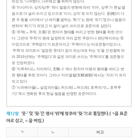
라요’도 ‘나무랬다, 나무래요’를 취하지 않는다.
④ ‘미시/미수, 상치/상추’ 역시 발음의 변화에 따라 ‘미수, 상추’가 현실 발
음으로 더 널리 쓰이고 있으므로 ‘미시, 상치’로 쓰지 않는다. 종(種)이 다
른 두 동물 사이에서 난 새끼를 말하는 ‘튀기’는 원래 ‘트기’였으나 발음이
변하여 ‘튀기’가 되었고 이 말이 널리 쓰이므로 표준어로 삼았다.
⑤ ‘주책(←주착, 主着)’은 한자어 형태를 버리고 변한 형태를 취한 것이
다. 그런데 ‘주착’이 원래 일정하게 자리 잡힌 주장이나 판단력이라는 뜻
이었으므로 ‘주책없다’가 표준어이고 ‘주책이다’는 비표준형이었으나,
‘주책’의 의미로서 ‘일정한 줏대가 없이 되는대로 하는 짓’을 인정함에 따
라 2016년에는 ‘주책없다’와 같은 의미로 쓰이는 ‘주책이다’를 표준형으
로 인정하였다.
⑥ ‘지루하다(←지리하다, 支離--)’ 역시 한자어 어원의 형태를 버리고 변
한 형태를 취한 것이다. 그러나 ‘지리멸렬(支離滅裂)’에서는 ‘지리’가 유지
되고 있다.
⑦ ‘시러베아들(←실업의아들), 허드레(←허드래), 호루라기(←호루루
기)’ 역시 변화된 후의 현실 발음을 반영한 표준어이다.
제12항
‘웃-’ 및 ‘윗-’은 명사 ‘위’에 맞추어 ‘윗-’으로 통일한다.(ㄱ을 표준
어로 삼고, ㄴ을 버림.)
ㄱ
ㄴ
비고