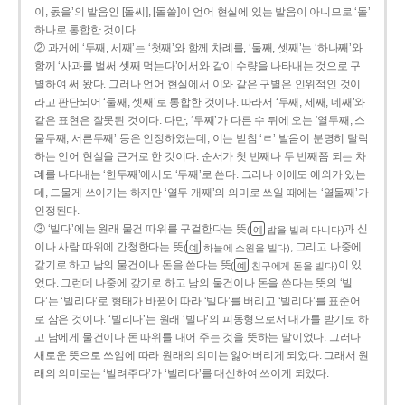
이, 돐을’의 발음인 [돌씨], [돌쓸]이 언어 현실에 있는 발음이 아니므로 ‘돌’
하나로 통합한 것이다.
② 과거에 ‘두째, 세째’는 ‘첫째’와 함께 차례를, ‘둘째, 셋째’는 ‘하나째’와
함께 ‘사과를 벌써 셋째 먹는다’에서와 같이 수량을 나타내는 것으로 구
별하여 써 왔다. 그러나 언어 현실에서 이와 같은 구별은 인위적인 것이
라고 판단되어 ‘둘째, 셋째’로 통합한 것이다. 따라서 ‘두째, 세째, 네째’와
같은 표현은 잘못된 것이다. 다만, ‘두째’가 다른 수 뒤에 오는 ‘열두째, 스
물두째, 서른두째’ 등은 인정하였는데, 이는 받침 ‘ㄹ’ 발음이 분명히 탈락
하는 언어 현실을 근거로 한 것이다. 순서가 첫 번째나 두 번째쯤 되는 차
례를 나타내는 ‘한두째’에서도 ‘두째’로 쓴다. 그러나 이에도 예외가 있는
데, 드물게 쓰이기는 하지만 ‘열두 개째’의 의미로 쓰일 때에는 ‘열둘째’가
인정된다.
③ ‘빌다’에는 원래 물건 따위를 구걸한다는 뜻
과 신
(
밥을 빌러 다니다)
예
이나 사람 따위에 간청한다는 뜻
, 그리고 나중에
(
하늘에 소원을 빌다)
예
갚기로 하고 남의 물건이나 돈을 쓴다는 뜻
이 있
(
친구에게 돈을 빌다)
예
었다. 그런데 나중에 갚기로 하고 남의 물건이나 돈을 쓴다는 뜻의 ‘빌
다’는 ‘빌리다’로 형태가 바뀜에 따라 ‘빌다’를 버리고 ‘빌리다’를 표준어
로 삼은 것이다. ‘빌리다’는 원래 ‘빌다’의 피동형으로서 대가를 받기로 하
고 남에게 물건이나 돈 따위를 내어 주는 것을 뜻하는 말이었다. 그러나
새로운 뜻으로 쓰임에 따라 원래의 의미는 잃어버리게 되었다. 그래서 원
래의 의미로는 ‘빌려주다’가 ‘빌리다’를 대신하여 쓰이게 되었다.