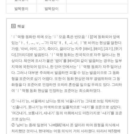
발목쟁이
발목장이
해설
‘ㅣ’ 역행 동화란 뒤에 오는 ‘ㅣ’ 모음 혹은 반모음 ‘ㅣ[j]’에 동화되어 앞에
있는 ‘ㅏ, ㅓ, ㅗ, ㅜ, ㅡ’가 각각 ‘ㅐ, ㅔ, ㅚ, ㅟ, ㅣ’로 바뀌는 현상을 말한다.
가령, ‘아비, 어미, 고기, 죽이다, 끓이다’는 자주 [애비], [에미], [괴기], [쥐기
다], [끼리다]로 발음된다. ‘ㅣ’ 역행 동화는 전국적으로 자주 일어나는 현
상이다. 체언에 조사가 붙은 ‘밥이’를 [배비]와 같이 발음하는 경우는 일부
지역에 국한되어 있으나, 한 단어 안에서는 ‘ㅣ’ 역행 동화가 자주 일어난
다. 그러나 대부분 주의해서 발음하면 피할 수 있는 발음이므로 그 동화
형을 표준어로 삼기 어렵다. 또한 이 동화 현상은 매우 광범위하여 그 동
화형을 다 표준어로 인정하면 오히려 혼란을 일으킬 우려도 있다. 그리하
여 ‘ㅣ’ 역행 동화 현상을 인정하는 표준어는 최소화하였다.
① ‘-나기’는, 서울에서 났다는 뜻의 ‘서울나기’는 그대로 쓰임 직하지만
‘신출나기, 풋나기’는 어색하므로 일률적으로 ‘-내기’를 표준으로 삼았다.
‘여간내기, 보통내기, 새내기’ 등의 어휘에서도 마찬가지로 ‘-내기’를 표준
으로 삼는다.
② ‘남비’는 종래 일본어 ‘나베[鍋]’에서 온 말이라 하여 원형을 의식해서
처리했던 것이나, 현대에는 어원 의식이 거의 사라졌다. 따라서 제5항에