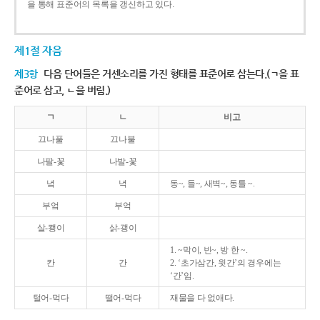
을 통해 표준어의 목록을 갱신하고 있다.
제1절 자음
제3항
다음 단어들은 거센소리를 가진 형태를 표준어로 삼는다.(ㄱ을 표
준어로 삼고, ㄴ을 버림.)
ㄱ
ㄴ
비고
끄나풀
끄나불
나팔-꽃
나발-꽃
녘
녁
동~, 들~, 새벽~, 동틀 ~.
부엌
부억
살-쾡이
삵-괭이
1. ~막이, 빈~, 방 한 ~.
칸
간
2. ‘초가삼간, 윗간’의 경우에는
‘간’임.
털어-먹다
떨어-먹다
재물을 다 없애다.