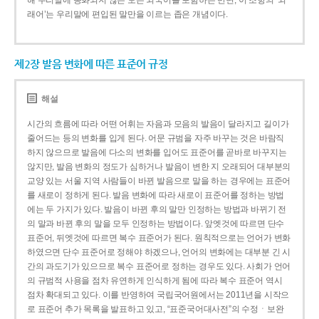
해 우리말에 동화되지 않은 모든 외국어를 포함하는 반면, 이 조항의 ‘외
래어’는 우리말에 편입된 말만을 이르는 좁은 개념이다.
제2장 발음 변화에 따른 표준어 규정
해설
시간의 흐름에 따라 어떤 어휘는 자음과 모음의 발음이 달라지고 길이가
줄어드는 등의 변화를 입게 된다. 어문 규범을 자주 바꾸는 것은 바람직
하지 않으므로 발음에 다소의 변화를 입어도 표준어를 곧바로 바꾸지는
않지만, 발음 변화의 정도가 심하거나 발음이 변한 지 오래되어 대부분의
교양 있는 서울 지역 사람들이 바뀐 발음으로 말을 하는 경우에는 표준어
를 새로이 정하게 된다. 발음 변화에 따라 새로이 표준어를 정하는 방법
에는 두 가지가 있다. 발음이 바뀐 후의 말만 인정하는 방법과 바뀌기 전
의 말과 바뀐 후의 말을 모두 인정하는 방법이다. 앞엣것에 따르면 단수
표준어, 뒤엣것에 따르면 복수 표준어가 된다. 원칙적으로는 언어가 변화
하였으면 단수 표준어로 정해야 하겠으나, 언어의 변화에는 대부분 긴 시
간의 과도기가 있으므로 복수 표준어로 정하는 경우도 있다. 사회가 언어
의 규범적 사용을 점차 유연하게 인식하게 됨에 따라 복수 표준어 역시
점차 확대되고 있다. 이를 반영하여 국립국어원에서는 2011년을 시작으
로 표준어 추가 목록을 발표하고 있고, “표준국어대사전”의 수정ㆍ보완