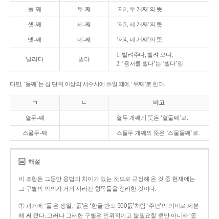
둘-째
두-째
‘제2, 두 개째’의 뜻.
셋-째
세-째
‘제3, 세 개째’의 뜻.
넷-째
네-째
‘제4, 네 개째’의 뜻.
1. 빌려주다, 빌려 오다.
빌리다
빌다
2. ‘용서를 빌다’는 ‘빌다’임.
다만, ‘둘째’는 십 단위 이상의 서수사에 쓰일 때에 ‘두째’로 한다.
ㄱ
ㄴ
비고
열두-째
열두 개째의 뜻은 ‘열둘째’로.
스물두-째
스물두 개째의 뜻은 ‘스물둘째’로.
해설
이 조항은 그동안 용법의 차이가 있는 것으로 규정해 온 것 중 현재에는
그 구별의 의의가 거의 사라진 항목들을 정리한 것이다.
① 과거에 ‘돌’은 생일, ‘돐’은 ‘한글 반포 500돐’처럼 ‘주년’의 의미로 세분
해 써 왔다. 그러나 그러한 구별은 인위적이고 불필요할 뿐만 아니라 ‘돐