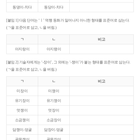
동댕이-치다
동당이-치다
[붙임 1] 다음 단어는 ‘ㅣ’ 역행 동화가 일어나지 아니한 형태를 표준어로 삼는다.
(ㄱ을 표준어로 삼고, ㄴ을 버림.)
ㄱ
ㄴ
비고
아지랑이
아지랭이
[붙임 2] 기술자에게는 ‘-장이’, 그 외에는 ‘-쟁이’가 붙는 형태를 표준어로 삼는다.
(ㄱ을 표준어로 삼고, ㄴ을 버림.)
ㄱ
ㄴ
비고
미장이
미쟁이
유기장이
유기쟁이
멋쟁이
멋장이
소금쟁이
소금장이
담쟁이-덩굴
담장이-덩굴
골목쟁이
골목장이