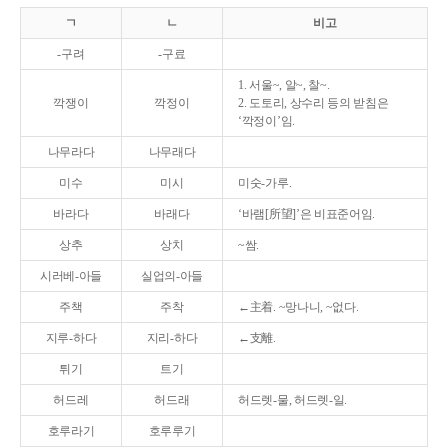
ㄱ
ㄴ
비고
-구려
-구료
1. 서울~, 알~, 찰~.
깍쟁이
깍정이
2. 도토리, 상수리 등의 받침은
‘깍정이’임.
나무라다
나무래다
미수
미시
미숫-가루.
바라다
바래다
‘바램[所望]’은 비표준어임.
상추
상치
~쌈.
시러베-아들
실업의-아들
주책
주착
←主着. ~망나니, ~없다.
지루-하다
지리-하다
←支離.
튀기
트기
허드레
허드래
허드렛-물, 허드렛-일.
호루라기
호루루기