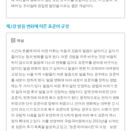
해 우리말에 동화되지 않은 모든 외국어를 포함하는 반면, 이 조항의 ‘외
래어’는 우리말에 편입된 말만을 이르는 좁은 개념이다.
제2장 발음 변화에 따른 표준어 규정
해설
시간의 흐름에 따라 어떤 어휘는 자음과 모음의 발음이 달라지고 길이가
줄어드는 등의 변화를 입게 된다. 어문 규범을 자주 바꾸는 것은 바람직
하지 않으므로 발음에 다소의 변화를 입어도 표준어를 곧바로 바꾸지는
않지만, 발음 변화의 정도가 심하거나 발음이 변한 지 오래되어 대부분의
교양 있는 서울 지역 사람들이 바뀐 발음으로 말을 하는 경우에는 표준어
를 새로이 정하게 된다. 발음 변화에 따라 새로이 표준어를 정하는 방법
에는 두 가지가 있다. 발음이 바뀐 후의 말만 인정하는 방법과 바뀌기 전
의 말과 바뀐 후의 말을 모두 인정하는 방법이다. 앞엣것에 따르면 단수
표준어, 뒤엣것에 따르면 복수 표준어가 된다. 원칙적으로는 언어가 변화
하였으면 단수 표준어로 정해야 하겠으나, 언어의 변화에는 대부분 긴 시
간의 과도기가 있으므로 복수 표준어로 정하는 경우도 있다. 사회가 언어
의 규범적 사용을 점차 유연하게 인식하게 됨에 따라 복수 표준어 역시
점차 확대되고 있다. 이를 반영하여 국립국어원에서는 2011년을 시작으
로 표준어 추가 목록을 발표하고 있고, “표준국어대사전”의 수정ㆍ보완