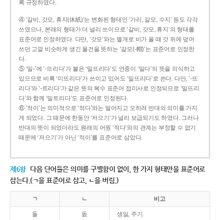
록 규정하였다.
④ ‘갈비, 갓모, 휴지(休紙)’는 변화된 형태인 ‘가리, 갈모, 수지’ 등도 각각
쓰였으나, 본래의 형태가 더 널리 쓰이므로 ‘갈비, 갓모, 휴지’의 형태를
표준어로 인정하였다. 다만, ‘갓모’와는 별개로 비가 올 때 갓 위에 덮어
쓰던 고깔 비슷하게 생긴 물건을 뜻하는 ‘갈모(-帽)’는 표준어로 인정한
다.
⑤ ‘밀-’에 ‘-뜨리다’가 붙은 ‘밀뜨리다’도 언중이 ‘밀다’의 뜻을 의식하고
있으므로 비록 ‘미뜨리다’가 쓰이고 있어도 ‘밀뜨리다’로 쓴다. 다만, ‘-뜨
리다’와 ‘-트리다’가 같은 뜻의 복수 표준어 접미사로 인정되므로 ‘밀뜨리
다’와 함께 ‘밀트리다’도 표준어로 인정된다.
⑥ ‘적이’는 의미적으로 ‘적다’와는 멀어지고 오히려 반대의 의미를 가지
게 되었다. 그 때문에 한동안 ‘저으기’가 널리 보급되기도 하였다. 그러나
반대의 뜻이 되었더라도 원래의 어원 ‘적다’와의 관계는 부정할 수 없기
때문에 ‘저으기’가 아닌 ‘적이’를 표준어로 삼았다.
제6항
다음 단어들은 의미를 구별함이 없이, 한 가지 형태만을 표준어로
삼는다.(ㄱ을 표준어로 삼고, ㄴ을 버림.)
ㄱ
ㄴ
비고
돌
돐
생일, 주기.