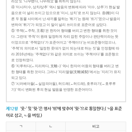
라요’도 ‘나무랬다, 나무래요’를 취하지 않는다.
④ ‘미시/미수, 상치/상추’ 역시 발음의 변화에 따라 ‘미수, 상추’가 현실 발
음으로 더 널리 쓰이고 있으므로 ‘미시, 상치’로 쓰지 않는다. 종(種)이 다
른 두 동물 사이에서 난 새끼를 말하는 ‘튀기’는 원래 ‘트기’였으나 발음이
변하여 ‘튀기’가 되었고 이 말이 널리 쓰이므로 표준어로 삼았다.
⑤ ‘주책(←주착, 主着)’은 한자어 형태를 버리고 변한 형태를 취한 것이
다. 그런데 ‘주착’이 원래 일정하게 자리 잡힌 주장이나 판단력이라는 뜻
이었으므로 ‘주책없다’가 표준어이고 ‘주책이다’는 비표준형이었으나,
‘주책’의 의미로서 ‘일정한 줏대가 없이 되는대로 하는 짓’을 인정함에 따
라 2016년에는 ‘주책없다’와 같은 의미로 쓰이는 ‘주책이다’를 표준형으
로 인정하였다.
⑥ ‘지루하다(←지리하다, 支離--)’ 역시 한자어 어원의 형태를 버리고 변
한 형태를 취한 것이다. 그러나 ‘지리멸렬(支離滅裂)’에서는 ‘지리’가 유지
되고 있다.
⑦ ‘시러베아들(←실업의아들), 허드레(←허드래), 호루라기(←호루루
기)’ 역시 변화된 후의 현실 발음을 반영한 표준어이다.
제12항
‘웃-’ 및 ‘윗-’은 명사 ‘위’에 맞추어 ‘윗-’으로 통일한다.(ㄱ을 표준
어로 삼고, ㄴ을 버림.)
ㄱ
ㄴ
비고