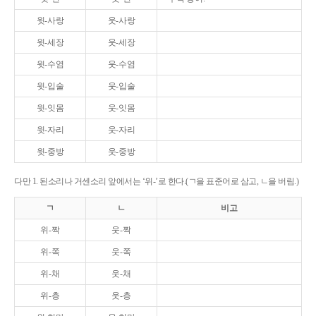
윗-사랑
웃-사랑
윗-세장
웃-세장
윗-수염
웃-수염
윗-입술
웃-입술
윗-잇몸
웃-잇몸
윗-자리
웃-자리
윗-중방
웃-중방
다만 1. 된소리나 거센소리 앞에서는 ‘위-’로 한다.(ㄱ을 표준어로 삼고, ㄴ을 버림.)
ㄱ
ㄴ
비고
위-짝
웃-짝
위-쪽
웃-쪽
위-채
웃-채
위-층
웃-층