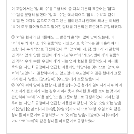
이 조항에서는 ‘암’과 ‘수’를 구별하여 쓸 때의 기본적 표준어는 ‘암’과
‘수’임을 분명히 밝혔다. ‘암’과 ‘수’는 역사적으로 ‘암ㅎ, 수ㅎ’과 같이
‘ㅎ’을 맨 마지막 음으로 가지고 있는 말이었으나 현대에 와서는 이러한
‘ㅎ’이 모두 떨어졌으므로 떨어진 형태를 기본적인 표준어로 규정하였다.
① ‘ㅎ’은 현대의 단어들에도 그 발음의 흔적이 많이 남아 있는데, 이
‘ㅎ’이 뒤의 예사소리와 결합하면 거센소리로 축약되는 일이 흔하여 이
조항에서 부가적으로 규정하였다. 즉 ‘암ㅎ’에 ‘개, 닭, 병아리’가 결합하
면 각각 ‘암캐, 암탉, 암평아리’가 되고 ‘수ㅎ’에 ‘개, 닭, 병아리’가 결합하
면 각각 ‘수캐, 수탉, 수평아리’가 되는 언어 현실을 존중하였다. 이러한
축약은 ‘다만 1’ 규정에서 언급한 예들에만 해당되는 것이므로 ‘암ㅎ, 수
ㅎ’에 ‘고양이’가 결합하더라도 ‘암고양이, 수고양이’와 같은 형태가 표준
어가 된다. 발음도 [암고양이], [수고양이]가 표준 발음이다.
② ‘수’와 뒤의 말이 결합할 때, 발음상 [ㄴ(ㄴ)] 첨가가 일어나거나 뒤의 예
사소리가 된소리가 되는 경우 사이시옷과 유사한 효과를 보이는 것이라
판단하여 ‘수’에 ‘ㅅ’을 붙인 ‘숫’을 표준어형으로 규정하였다. 이러한 경
우에는 ‘다만 2’ 규정에서 언급한 예들만 해당한다. ‘숫양, 숫염소’는 발음
이 [순냥], [순념소]이지 [수양], [수염소]가 아니므로 ‘수양, 수염소’와 같은
형태를 비표준어로 규정하였다. 또 ‘숫쥐’는 발음이 [숟쮜]이지 [수쥐]가
아니므로 ‘수쥐’와 같은 형태를 비표준어로 규정하였다.