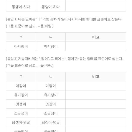
동댕이-치다
동당이-치다
[붙임 1] 다음 단어는 ‘ㅣ’ 역행 동화가 일어나지 아니한 형태를 표준어로 삼는다.
(ㄱ을 표준어로 삼고, ㄴ을 버림.)
ㄱ
ㄴ
비고
아지랑이
아지랭이
[붙임 2] 기술자에게는 ‘-장이’, 그 외에는 ‘-쟁이’가 붙는 형태를 표준어로 삼는다.
(ㄱ을 표준어로 삼고, ㄴ을 버림.)
ㄱ
ㄴ
비고
미장이
미쟁이
유기장이
유기쟁이
멋쟁이
멋장이
소금쟁이
소금장이
담쟁이-덩굴
담장이-덩굴
골목쟁이
골목장이