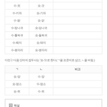
수-컷
숫-것
수-키와
숫-기와
수-탉
숫-닭
수-탕나귀
숫-당나귀
수-톨쩌귀
숫-돌쩌귀
수-퇘지
숫-돼지
수-평아리
숫-병아리
다만 2. 다음 단어의 접두사는 '숫-'으로 한다.(ㄱ을 표준어로 삼고, ㄴ을 버림.)
ㄱ
ㄴ
비고
숫-양
수-양
숫-염소
수-염소
숫-쥐
수-쥐
해설