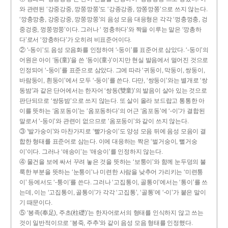
와 관련된 ‘강중강중, 깡쭝깡쭝’도 ‘강종강종, 깡쫑깡쫑’으로 쓰지 않는다.
‘깡충깡충, 강중강중, 깡쭝깡쭝’의 음성 모음 대응형은 각각 ‘껑충껑충, 겅
중겅중, 껑쭝껑쭝’이다. 그러나 ‘ 껑충하다’와 짝을 이루는 말은 ‘깡총하
다’로서 ‘깡충하다’가 오히려 비표준어이다.
② ‘-동이’도 음성 모음화를 인정하여 ‘-둥이’를 표준어로 삼았다. ‘-둥이’의
어원은 아이 ‘동(童)’을 쓴 ‘동이(童-)’이지만 현실 발음에서 멀어진 것으로
인정되어 ‘-둥이’를 표준으로 삼았다. 그에 따라 ‘귀둥이, 막둥이, 쌍둥이,
바람둥이, 흰둥이’에서 모두 ‘-둥이’를 쓴다. 다만, ‘쌍둥이’와는 별개로 ‘쌍
동밤’과 같은 단어에서는 한자어 ‘쌍동(雙童)’의 발음이 살아 있는 것으로
판단되므로 ‘쌍둥밤’으로 쓰지 않는다. 또 살이 올라 보드랍고 통통한 아
이를 뜻하는 ‘옴포동이’는 ‘옴포동하다’의 어근 ‘옴포동’에 ‘-이’가 결합된
말로서 ‘-둥이’와 관련이 없으므로 ‘옴포둥이’와 같이 쓰지 않는다.
③ ‘발가숭이’와 마찬가지로 ‘빨가숭이’도 양성 모음 뒤에 음성 모음이 결
합한 형태를 표준어로 삼는다. 이에 대응하는 짝은 ‘벌거숭이, 뻘거숭
이’이다. 그러나 ‘애송이’는 ‘애숭이’를 인정하지 않는다.
④ 물건을 보에 싸서 꾸려 놓은 것을 뜻하는 ‘보퉁이’와 함께 눈두덩의 불
룩한 부분을 뜻하는 ‘눈퉁이’나 미련한 사람을 낮추어 가리키는 ‘미련퉁
이’ 등에서도 ‘-퉁이’를 쓴다. 그러나 ‘고집통이, 골통이’에서는 ‘통이’를 쓰
는데, 이는 ‘고집통이, 골통이’가 각각 ‘고집통’, ‘골통’에 ‘-이’가 붙은 말이
기 때문이다.
⑤ ‘봉족(奉足), 주초(柱礎)’는 한자어로서의 형태를 인식하지 않고 쓰는
것이 일반적이므로 ‘봉죽, 주추’와 같이 음성 모음 형태를 인정했다.