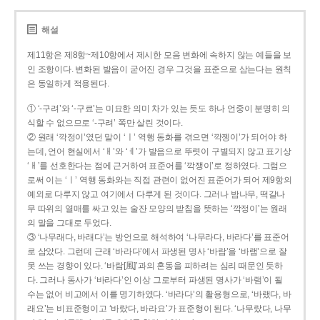
해설
제11항은 제8항~제10항에서 제시한 모음 변화에 속하지 않는 예들을 보
인 조항이다. 변화된 발음이 굳어진 경우 그것을 표준으로 삼는다는 원칙
은 동일하게 적용된다.
① ‘-구려’와 ‘-구료’는 미묘한 의미 차가 있는 듯도 하나 언중이 분명히 의
식할 수 없으므로 ‘-구려’ 쪽만 살린 것이다.
② 원래 ‘깍정이’였던 말이 ‘ㅣ’ 역행 동화를 겪으면 ‘깍젱이’가 되어야 하
는데, 언어 현실에서 ‘ㅐ’와 ‘ㅔ’가 발음으로 뚜렷이 구별되지 않고 표기상
‘ㅐ’를 선호한다는 점에 근거하여 표준어를 ‘깍쟁이’로 정하였다. 그럼으
로써 이는 ‘ㅣ’ 역행 동화와는 직접 관련이 없어진 표준어가 되어 제9항의
예외로 다루지 않고 여기에서 다루게 된 것이다. 그러나 밤나무, 떡갈나
무 따위의 열매를 싸고 있는 술잔 모양의 받침을 뜻하는 ‘깍정이’는 원래
의 말을 그대로 두었다.
③ ‘나무래다, 바래다’는 방언으로 해석하여 ‘나무라다, 바라다’를 표준어
로 삼았다. 그런데 근래 ‘바라다’에서 파생된 명사 ‘바람’을 ‘바램’으로 잘
못 쓰는 경향이 있다. ‘바람[風]’과의 혼동을 피하려는 심리 때문인 듯하
다. 그러나 동사가 ‘바라다’인 이상 그로부터 파생된 명사가 ‘바램’이 될
수는 없어 비고에서 이를 명기하였다. ‘바라다’의 활용형으로, ‘바랬다, 바
래요’는 비표준형이고 ‘바랐다, 바라요’가 표준형이 된다. ‘나무랐다, 나무