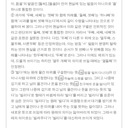
이, 돐을’의 발음인 [돌씨], [돌쓸]이 언어 현실에 있는 발음이 아니므로 ‘돌’
하나로 통합한 것이다.
② 과거에 ‘두째, 세째’는 ‘첫째’와 함께 차례를, ‘둘째, 셋째’는 ‘하나째’와
함께 ‘사과를 벌써 셋째 먹는다’에서와 같이 수량을 나타내는 것으로 구
별하여 써 왔다. 그러나 언어 현실에서 이와 같은 구별은 인위적인 것이
라고 판단되어 ‘둘째, 셋째’로 통합한 것이다. 따라서 ‘두째, 세째, 네째’와
같은 표현은 잘못된 것이다. 다만, ‘두째’가 다른 수 뒤에 오는 ‘열두째, 스
물두째, 서른두째’ 등은 인정하였는데, 이는 받침 ‘ㄹ’ 발음이 분명히 탈락
하는 언어 현실을 근거로 한 것이다. 순서가 첫 번째나 두 번째쯤 되는 차
례를 나타내는 ‘한두째’에서도 ‘두째’로 쓴다. 그러나 이에도 예외가 있는
데, 드물게 쓰이기는 하지만 ‘열두 개째’의 의미로 쓰일 때에는 ‘열둘째’가
인정된다.
③ ‘빌다’에는 원래 물건 따위를 구걸한다는 뜻
과 신
(
밥을 빌러 다니다)
예
이나 사람 따위에 간청한다는 뜻
, 그리고 나중에
(
하늘에 소원을 빌다)
예
갚기로 하고 남의 물건이나 돈을 쓴다는 뜻
이 있
(
친구에게 돈을 빌다)
예
었다. 그런데 나중에 갚기로 하고 남의 물건이나 돈을 쓴다는 뜻의 ‘빌
다’는 ‘빌리다’로 형태가 바뀜에 따라 ‘빌다’를 버리고 ‘빌리다’를 표준어
로 삼은 것이다. ‘빌리다’는 원래 ‘빌다’의 피동형으로서 대가를 받기로 하
고 남에게 물건이나 돈 따위를 내어 주는 것을 뜻하는 말이었다. 그러나
새로운 뜻으로 쓰임에 따라 원래의 의미는 잃어버리게 되었다. 그래서 원
래의 의미로는 ‘빌려주다’가 ‘빌리다’를 대신하여 쓰이게 되었다.