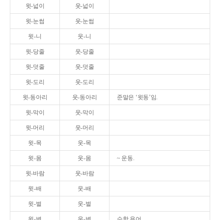
윗-넓이
웃-넓이
윗-눈썹
웃-눈썹
윗-니
웃-니
윗-당줄
웃-당줄
윗-덧줄
웃-덧줄
윗-도리
웃-도리
윗-동아리
웃-동아리
준말은 ‘윗동’임.
윗-막이
웃-막이
윗-머리
웃-머리
윗-목
웃-목
윗-몸
웃-몸
~ 운동.
윗-바람
웃-바람
윗-배
웃-배
윗-벌
웃-벌
윗-변
웃-변
수학 용어.