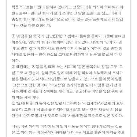
학문적으로는 어원이 밝혀져 있더라도 언중의 어원 의식이 약해져서 어
원으로부터 멀어진 형태가 널리 쓰이면 그 말을 표준어로 삼고, 어원에
충실한 형태이더라도 현실적으로 쓰이지 않는 말은 표준어로 삼지 않겠
다는 것을 다룬 조항이다.
① ‘강낭콩’은 중국의 ‘강남(江南)’ 지방에서 들여온 콩이기 때문에 붙여진
이름인데, ‘강남’의 형태가 변하여 ‘강낭’이 되었다. 제9항의 ‘남비’가 ‘냄
비’로 변한 것과 마찬가지로 언중이 이미 어원을 인식하지 않고 변한 형
태대로 발음하는 언어 현실을 그대로 반영하여 ‘강낭콩’으로 쓰게 한 것
이다.
② 예전에는 ‘지붕을 일 때에 쓰는 새끼’와 ‘좁은 골목이나 길’을 모두 ‘고
샅’으로 써 왔는데, 앞의 뜻의 말에 대해 어원 의식이 희박해져서 조사가
붙은 형태가 [고사시/고사슬] 등으로 발음되고 있으므로 앞의 뜻의 말을
‘고삿’으로 정한 것이다. ‘속고삿’은 초가지붕을 일 때 이엉을 얹기 전에
지붕 위에 건너질러 잡아매는 새끼이고, ‘겉고삿’은 이엉을 얹은 위에 걸
쳐 매는 새끼이다.
③ ‘월세(月貰)’와 뜻이 같은 말로서 과거에는 ‘삭월세’와 ‘사글세’가 모두
쓰였다. 그러나 ‘삭월세’를 한자어 ‘朔月貰’로 보는 것은 ‘사글세’의 음을
단순히 한자로 흉내 낸 것으로 보아 ‘사글세’만을 표준으로 삼은 것이다.
다만, 어원 의식이 여전히 남아 있어 어원을 의식한 형태가 쓰이는 것들
은 그 짝이 되는 비어원적인 형태보다 더 우선적으로 표준어 자격을 주도