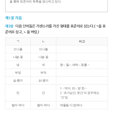
을 통해 표준어의 목록을 갱신하고 있다.
제1절 자음
제3항
다음 단어들은 거센소리를 가진 형태를 표준어로 삼는다.(ㄱ을 표
준어로 삼고, ㄴ을 버림.)
ㄱ
ㄴ
비고
끄나풀
끄나불
나팔-꽃
나발-꽃
녘
녁
동~, 들~, 새벽~, 동틀 ~.
부엌
부억
살-쾡이
삵-괭이
1. ~막이, 빈~, 방 한 ~.
칸
간
2. ‘초가삼간, 윗간’의 경우에는
‘간’임.
털어-먹다
떨어-먹다
재물을 다 없애다.