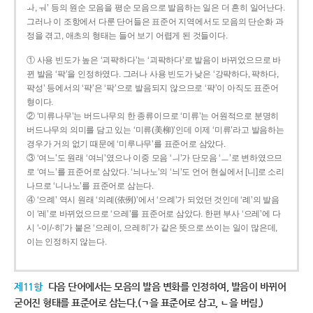
ㅘ, ㅝ’ 등의 원순 모음을 평순 모음으로 발음하는 일은 더 흔히 일어난다.
그러나 이 조항에서 다룬 단어들은 표준어 지역에서도 모음의 단순화 과
정을 겪고, 애초의 형태는 들어 보기 어렵게 된 것들이다.
① 사용 빈도가 높은 ‘괴퍅하다’는 ‘괴팍하다’로 발음이 바뀌었으므로 바
뀐 발음 ‘팍’을 인정하였다. 그러나 사용 빈도가 낮은 ‘강퍅하다, 퍅하다,
퍅성’ 등에서의 ‘퍅’은 ‘팍’으로 발음되지 않으므로 ‘퍅’이 아직도 표준어
형이다.
② ‘미류나무’는 버드나무의 한 종류이므로 ‘미류’는 어원적으로 분명히
버드나무의 의미를 담고 있는 ‘미류(美柳)’인데 이제 ‘미류’라고 발음하는
경우가 거의 없기 때문에 ‘미루나무’를 표준어로 삼았다.
③ ‘여느’도 원래 ‘여늬’였으나 이중 모음 ‘ㅢ’가 단모음 ‘ㅡ’로 변하였으므
로 ‘여느’를 표준어로 삼았다. ‘늬나노’의 ‘늬’도 언어 현실에서 [니]로 소리
나므로 ‘니나노’를 표준어로 삼는다.
④ ‘으례’ 역시 원래 ‘의례(依例)’에서 ‘으례’가 되었던 것인데 ‘례’의 발음
이 ‘레’로 바뀌었으므로 ‘으레’를 표준어로 삼았다. 한편 부사 ‘으레’에 다
시 ‘-이/-히’가 붙은 ‘으레이, 으레히’가 같은 뜻으로 쓰이는 일이 많은데,
이는 인정하지 않는다.
제11항
다음 단어에서는 모음의 발음 변화를 인정하여, 발음이 바뀌어
굳어진 형태를 표준어로 삼는다.(ㄱ을 표준어로 삼고, ㄴ을 버림.)