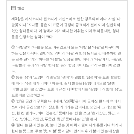
해설
제3항은 예사소리나 된소리가 거센소리로 변한 경우의 예이다. 사실 ‘나
팔꽃’이나 ‘끄나풀’ 등은 이 표준어 규정이 공표되기 전에 이미 일반화되
었던 형태들이다. 이 점에서 여기 예시한 어휘는 이미 뿌리를 내린 형태
들을 인정하는 성격이 크다.
① ‘나발꽃’이 ‘나팔꽃’으로 바뀌었으나 모든 ‘나발’을 ‘나팔’로 바꾸어야
하는 것은 아니다. 일반적인 의미의 ‘나팔’과 함께 놋쇠로 긴 대롱처럼 만
든 전통 관악기의 하나인 ‘나발’도 인정될 뿐만 아니라 ‘나팔바지, 나팔관,
나팔벌레’ 등과 ‘개나발, 병나발’ 등의 합성어에서도 각각 구별되어 쓰인
다.
② 동물 ‘삵’과 ‘고양이’의 준말인 ‘괭이’가 결합한 ‘삵괭이’는 표준 발음법
에 따라 [삭꽹이]가 되어야 하는데, 실제 발음은 [살쾡이]이므로 ‘살쾡
이’를 표준어로 삼았다. 표준어 규정 제26항에서는 ‘살쾡이’와 함께 ‘삵’도
표준어로 인정하였다.
③ ‘칸’은 공간의 구획을 나타내며, ‘간(間)’은 이미 굳어진 한자어 속에서
쓰이거나 공간으로서의 장소를 가리키는 접미사로 쓰인다. 그러므로 ‘위
칸, 한 칸 벌리다, 비어 있는 칸’ 등에서는 ‘칸’을 쓰고 ‘초가삼간, 뒷간, 마
구간, 방앗간, 외양간, 푸줏간, 헛간’ 등에서는 ‘간’을 쓴다.
④ ‘털다’는 달려 있는 것, 붙어 있는 것 따위가 떨어지게 흔들거나 치거나
한다는 뜻으로, 주로 ‘옷, 이불’ 등과 같이 먼지 따위가 붙어 있는 대상을