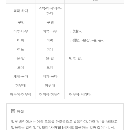
괴퍅-하다/괴팩-
괴팍-하다
하다
-구먼
-구면
미루-나무
미류-나무
←美柳~.
미륵
미력
←彌勒. ~보살, ~불, 돌~.
여느
여늬
온-달
왼-달
만 한 달.
으레
으례
케케-묵다
켸켸-묵다
허우대
허위대
허우적-허우적
허위적-허위적
허우적-거리다.
해설
일부 방언에서는 이중 모음을 단모음으로 발음한다. 가령 ‘벼’를 [베]라고
발음하는 일이 있다. 또한 ‘사과’를 [사가]로 발음하는 것과 같이 ‘ㅚ, ㅟ,