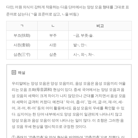
다만, 어원 의식이 강하게 작용하는 다음 단어에서는 양성 모음 형태를 그대로 표
준어로 삼는다.(ㄱ을 표준어로 삼고, ㄴ을 버림.)
ㄱ
ㄴ
비고
부조(扶助)
부주
~금, 부좃-술.
사돈(査頓)
사둔
밭~, 안~.
삼촌(三寸)
삼춘
시~, 외~, 처~.
해설
우리말에는 양성 모음은 양성 모음끼리, 음성 모음은 음성 모음끼리 어울
리는 모음 조화(母音調和) 현상이 있다. 중세 국어에서는 양성 모음과 음
성 모음의 세력이 크게 차이가 나지 않았으나 근대를 거치면서 음성 모음
의 세력이 급격히 커졌다. 예컨대 ‘ 막-아, 좁-아’, ‘접-어, 굽-어, 재-어, 세-
어, 괴-어, 쥐-어’ 등의 어미 활용에서도 음성 모음의 우세를 확인할 수 있
다. 심지어는 한 단어 내부에서도 양성 모음이 일관되게 나타나지 않고
양성 모음과 음성 모음이 섞여 나타나는 일이 많다. 이 조항은 그러한 음
성 모음 우세 현상을 명시적으로 규정한 것이다.
① 종래의 ‘깡총깡총’은 언어 현실을 반영하여 ‘깡충깡충’으로 정했다. 이