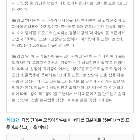
서 ‘강남콩’을 ‘강낭콩’으로 처리한 것과 마찬가지로 ‘냄비’를 표준어로 삼
은 것이다.
[붙임 1] ‘아지랑이’는 과거의 대사전들에서 ‘아지랭이’로 고쳐진 것이 교
과서에 반영되어 ‘아지랭이’가 표준어로 쓰여 왔으나, 현대 언중의 직관
이 ‘아지랑이’를 표준으로 인식하는 경향이 강해 ‘아지랑이’를 표준어로
삼았다. 1936년 “조선어 표준말 모음”에서 ‘아지랑이’를 표준어로 정한
바 있었는데 그것으로 되돌아간 것이다.
[붙임 2] ‘-장이’는 기술자에 붙는 접미사이고 ‘-쟁이’는 기타 어휘에 붙는
접미사이다. 그리고 여기서의 ‘기술자’는 ‘수공업적인 기술자’로 한정한
다. 따라서 ‘칠장이, 유기장이’에서는 ‘-장이’를 표준으로 삼고 ‘멋쟁이, 소
금쟁이, 골목쟁이’ 등에서는 ‘-쟁이’를 표준으로 삼았다. 또한 점을 치는
사람은 ‘점쟁이’가 되고 그림을 그리는 사람을 낮추어 가리키는 말은 ‘환
쟁이’가 된다. 이들은 수공업적인 기술자가 아니기 때문이다. 이처럼 의
미에 따라 ‘-장이’와 ‘-쟁이’를 구별해서 쓰기 때문에 갓을 만드는 기술자
는 ‘갓장이’, 갓을 쓴 사람을 낮잡아 이르는 말은 ‘갓쟁이’가 된다.
제10항
다음 단어는 모음이 단순화한 형태를 표준어로 삼는다.(ㄱ을 표
준어로 삼고, ㄴ을 버림.)
ㄱ
ㄴ
비고