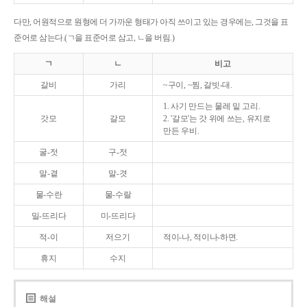
다만, 어원적으로 원형에 더 가까운 형태가 아직 쓰이고 있는 경우에는, 그것을 표
준어로 삼는다.(ㄱ을 표준어로 삼고, ㄴ을 버림.)
ㄱ
ㄴ
비고
갈비
가리
~구이, ~찜, 갈빗-대.
1. 사기 만드는 물레 밑 고리.
갓모
갈모
2. '갈모'는 갓 위에 쓰는, 유지로
만든 우비.
굴-젓
구-젓
말-곁
말-겻
물-수란
물-수랄
밀-뜨리다
미-뜨리다
적-이
저으기
적이-나, 적이나-하면.
휴지
수지
해설