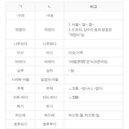
ㄱ
ㄴ
비고
-구려
-구료
1. 서울~, 알~, 찰~.
깍쟁이
깍정이
2. 도토리, 상수리 등의 받침은
‘깍정이’임.
나무라다
나무래다
미수
미시
미숫-가루.
바라다
바래다
‘바램[所望]’은 비표준어임.
상추
상치
~쌈.
시러베-아들
실업의-아들
주책
주착
←主着. ~망나니, ~없다.
지루-하다
지리-하다
←支離.
튀기
트기
허드레
허드래
허드렛-물, 허드렛-일.
호루라기
호루루기