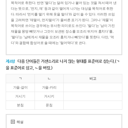
목적어로 취한다. 반면 ‘떨다’는 달려 있거나 붙어 있는 것을 쳐서 떼어 낸
다는 뜻으로, ‘먼지, 재’ 등과 같이 떨어져 나가는 대상을 목적어로 취한
다. 따라서 ‘먼지를 떨기 위해 옷을 털다’와 같이 쓸 수 있다. 이러한 쓰임
을 고려하면 ‘재떨이, 먼지떨이’가 올바른 표기가 된다. 그러나 ‘재물’이
목적어로 쓰이는 경우에는 유사한 의미로도 쓰인다. ‘털다’는 ‘남이 가진
재물을 몽땅 빼앗거나 그것이 보관된 장소를 모조리 뒤지어 훔치다’를,
‘떨다’는 ‘남에게서 재물을 모조리 훔치거나 빼앗다’를 뜻한다. 다만, ‘먹
다’와 결합해 합성어로 쓸 때에는 ‘털어먹다’로 쓴다.
제4항
다음 단어들은 거센소리로 나지 않는 형태를 표준어로 삼는다.(ㄱ
을 표준어로 삼고, ㄴ을 버림.)
ㄱ
ㄴ
비고
가을-갈이
가을-카리
거시기
거시키
분침
푼침
해설