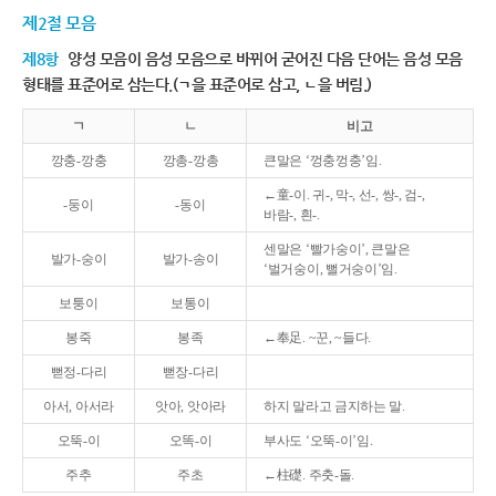
제2절 모음
제8항
양성 모음이 음성 모음으로 바뀌어 굳어진 다음 단어는 음성 모음
형태를 표준어로 삼는다.(ㄱ을 표준어로 삼고, ㄴ을 버림.)
ㄱ
ㄴ
비고
깡충-깡충
깡총-깡총
큰말은 ‘껑충껑충’임.
←童-이. 귀-, 막-, 선-, 쌍-, 검-,
-둥이
-동이
바람-, 흰-.
센말은 ‘빨가숭이’, 큰말은
발가-숭이
발가-송이
‘벌거숭이, 뻘거숭이’임.
보퉁이
보통이
봉죽
봉족
←奉足. ~꾼, ~들다.
뻗정-다리
뻗장-다리
아서, 아서라
앗아, 앗아라
하지 말라고 금지하는 말.
오뚝-이
오똑-이
부사도 ‘오뚝-이’임.
주추
주초
←柱礎. 주춧-돌.