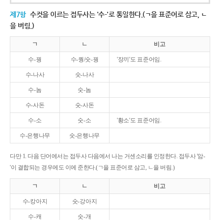
제7항
수컷을 이르는 접두사는 '수-'로 통일한다.(ㄱ을 표준어로 삼고, ㄴ
을 버림.)
ㄱ
ㄴ
비고
수-꿩
수-퀑/숫-꿩
'장끼'도 표준어임.
수-나사
숫-나사
수-놈
숫-놈
수-사돈
숫-사돈
수-소
숫-소
'황소'도 표준어임.
수-은행나무
숫-은행나무
다만 1. 다음 단어에서는 접두사 다음에서 나는 거센소리를 인정한다. 접두사 '암-
'이 결합되는 경우에도 이에 준한다.(ㄱ을 표준어로 삼고, ㄴ을 버림.)
ㄱ
ㄴ
비고
수-캉아지
숫-강아지
수-캐
숫-개