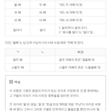
둘-째
두-째
‘제2, 두 개째’의 뜻.
셋-째
세-째
‘제3, 세 개째’의 뜻.
넷-째
네-째
‘제4, 네 개째’의 뜻.
1. 빌려주다, 빌려 오다.
빌리다
빌다
2. ‘용서를 빌다’는 ‘빌다’임.
다만, ‘둘째’는 십 단위 이상의 서수사에 쓰일 때에 ‘두째’로 한다.
ㄱ
ㄴ
비고
열두-째
열두 개째의 뜻은 ‘열둘째’로.
스물두-째
스물두 개째의 뜻은 ‘스물둘째’로.
해설
이 조항은 그동안 용법의 차이가 있는 것으로 규정해 온 것 중 현재에는
그 구별의 의의가 거의 사라진 항목들을 정리한 것이다.
① 과거에 ‘돌’은 생일, ‘돐’은 ‘한글 반포 500돐’처럼 ‘주년’의 의미로 세분
해 써 왔다. 그러나 그러한 구별은 인위적이고 불필요할 뿐만 아니라 ‘돐