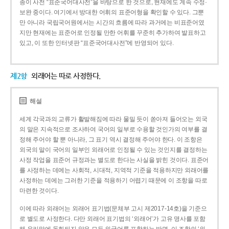
종이 사전 “표준국어대사전”을 바탕으로 한 것으로, 현재에도 계속 수정·
보완 중이다. 여기에서 방대한 어휘의 표준어형을 확인할 수 있다. 그뿐
만 아니라 국립국어원에서는 시간의 흐름에 따라 과거에는 비표준어였
지만 현재에는 표준어로 인정될 만한 어휘를 꾸준히 추가하여 발표하고
있고, 이 또한 인터넷판 “표준국어대사전”에 반영되어 있다.
제2항
외래어는 따로 사정한다.
해설
세계 각국과의 교류가 활발해짐에 따라 물밀 듯이 쏟아져 들어오는 외국
의 말은 지속적으로 조사하여 국어의 일부로 수용할 것인가의 여부를 결
정해 주어야 할 뿐 아니라, 그 표기 역시 결정해 주어야 한다. 이 조항은
외국의 말이 국어의 일부인 외래어로 인정될 수 있는 것인지를 결정하는
사정 작업을 표준어 규정과는 별도로 한다는 사실을 밝힌 것이다. 표준어
를 사정하는 데에는 사회적, 시대적, 지역적 기준을 적용하지만 외래어를
사정하는 데에는 그러한 기준을 적용하기 어렵기 때문에 이 조항을 따로
마련한 것이다.
이에 따라 외래어는 외래어 표기법(문체부 고시 제2017-14호)을 기준으
로 별도로 사정한다. 다만 외래어 표기법의 ‘외래어’가 고유 명사를 포함