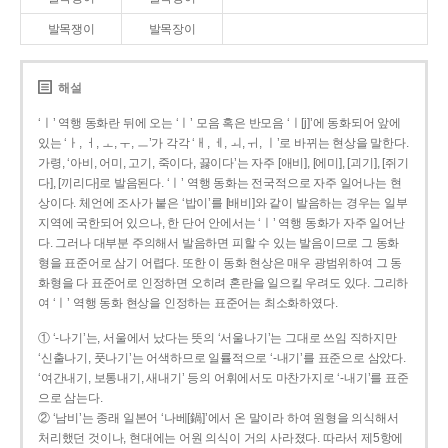
발목쟁이
발목장이
해설
‘ㅣ’ 역행 동화란 뒤에 오는 ‘ㅣ’ 모음 혹은 반모음 ‘ㅣ[j]’에 동화되어 앞에
있는 ‘ㅏ, ㅓ, ㅗ, ㅜ, ㅡ’가 각각 ‘ㅐ, ㅔ, ㅚ, ㅟ, ㅣ’로 바뀌는 현상을 말한다.
가령, ‘아비, 어미, 고기, 죽이다, 끓이다’는 자주 [애비], [에미], [괴기], [쥐기
다], [끼리다]로 발음된다. ‘ㅣ’ 역행 동화는 전국적으로 자주 일어나는 현
상이다. 체언에 조사가 붙은 ‘밥이’를 [배비]와 같이 발음하는 경우는 일부
지역에 국한되어 있으나, 한 단어 안에서는 ‘ㅣ’ 역행 동화가 자주 일어난
다. 그러나 대부분 주의해서 발음하면 피할 수 있는 발음이므로 그 동화
형을 표준어로 삼기 어렵다. 또한 이 동화 현상은 매우 광범위하여 그 동
화형을 다 표준어로 인정하면 오히려 혼란을 일으킬 우려도 있다. 그리하
여 ‘ㅣ’ 역행 동화 현상을 인정하는 표준어는 최소화하였다.
① ‘-나기’는, 서울에서 났다는 뜻의 ‘서울나기’는 그대로 쓰임 직하지만
‘신출나기, 풋나기’는 어색하므로 일률적으로 ‘-내기’를 표준으로 삼았다.
‘여간내기, 보통내기, 새내기’ 등의 어휘에서도 마찬가지로 ‘-내기’를 표준
으로 삼는다.
② ‘남비’는 종래 일본어 ‘나베[鍋]’에서 온 말이라 하여 원형을 의식해서
처리했던 것이나, 현대에는 어원 의식이 거의 사라졌다. 따라서 제5항에