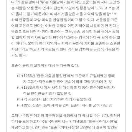
다.”와 같은 말에서 ‘두’는 서울말이기는 하지만 표준어는 아니다. 교양 있
는 사람은 오랜 문자 언어의 관습적 쓰임에 영향을 받아 ‘도’라고 쓰는 것
이 옳다고 믿기 때문이다. 따라서 서울말은 서울 지역의 말을 바탕으로
하되 언중들의 교양 의식을 반영한 말이라고 할 수 있다. 서울말을 표준
어의 조건으로 한다는 이러한 규정을 어떤 지역어를 사용하면 안 된다는
뜻으로 오해하면 안 된다. 표준어는 교육, 방송, 공식적 담화 등에서 써야
할 말이지 지역 사람들끼리 편하게 대화하는 경우에까지 꼭 써야 하는 말
이 아니다. 오히려 여러 지역어는 지역의 문화적 가치를 보존하는 소중한
자산이기도 하고 지역 사람들의 연대 의식을 강화하는 긍정적 기능을 하
기도 한다.
표준어 규정의 실제적인 대상은 다음과 같다.
(가) 1933년 ‘한글 마춤법 통일안’에서 표준어로 규정하였던 형태
가 그동안 자연스러운 언어 변화에 의해 고형(古形)이 된 것
(나) 1933년 당시 미처 사정의 대상이 되지 않아 표준어로서의 자
격을 인정받을 기회가 없었던 것
(다) 각 사전에서 달리 처리하여 정리가 필요한 것
(라) 방언, 신조어 등이 세력을 얻어 표준어 자리를 굳혀 가던 것
그러나 수많은 어휘의 표준어형을 규정에서 다 예시할 수는 없다. 이러한
한계를 보완하고자 국립국어원에서는 인터넷으로 “표준국어대사전”을
제공하고 있다. 인터넷판 “표준국어대사전”은 1999년에 초판이 발간된