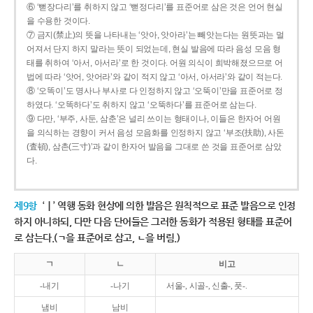
⑥ ‘뻗장다리’를 취하지 않고 ‘뻗정다리’를 표준어로 삼은 것은 언어 현실
을 수용한 것이다.
⑦ 금지(禁止)의 뜻을 나타내는 ‘앗아, 앗아라’는 빼앗는다는 원뜻과는 멀
어져서 단지 하지 말라는 뜻이 되었는데, 현실 발음에 따라 음성 모음 형
태를 취하여 ‘아서, 아서라’로 한 것이다. 어원 의식이 희박해졌으므로 어
법에 따라 ‘앗어, 앗어라’와 같이 적지 않고 ‘아서, 아서라’와 같이 적는다.
⑧ ‘오똑이’도 명사나 부사로 다 인정하지 않고 ‘오뚝이’만을 표준어로 정
하였다. ‘오똑하다’도 취하지 않고 ‘오뚝하다’를 표준어로 삼는다.
⑨ 다만, ‘부주, 사둔, 삼춘’은 널리 쓰이는 형태이나, 이들은 한자어 어원
을 의식하는 경향이 커서 음성 모음화를 인정하지 않고 ‘부조(扶助), 사돈
(査頓), 삼촌(三寸)’과 같이 한자어 발음을 그대로 쓴 것을 표준어로 삼았
다.
제9항
‘ㅣ’ 역행 동화 현상에 의한 발음은 원칙적으로 표준 발음으로 인정
하지 아니하되, 다만 다음 단어들은 그러한 동화가 적용된 형태를 표준어
로 삼는다.(ㄱ을 표준어로 삼고, ㄴ을 버림.)
ㄱ
ㄴ
비고
-내기
-나기
서울-, 시골-, 신출-, 풋-.
냄비
남비