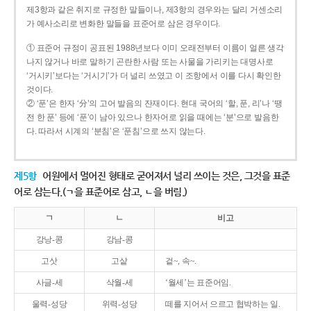
제3항과 같은 취지로 규정한 말들이나, 제3항의 경우와는 달리 거센소리
가 예사소리로 변화한 말들을 표준어로 삼은 경우이다.
① 표준어 규정이 공표된 1988년보다 이미 오래전부터 이름이 얼른 생각
나지 않거나 바로 말하기 곤란한 사람 또는 사물을 가리키는 대명사로
‘거시키’보다는 ‘거시기’가 더 널리 쓰였고 이 조항에서 이를 다시 확인한
것이다.
② ‘푼’은 한자 ‘分’의 고어 발음의 잔재이다. 현대 국어의 ‘할, 푼, 리’나 ‘땡
전 한 푼’ 등에 ‘푼’이 남아 있으나 한자어로 읽을 때에는 ‘분’으로 발음한
다. 따라서 시계의 ‘분침’은 ‘푼침’으로 쓰지 않는다.
제5항
어원에서 멀어진 형태로 굳어져서 널리 쓰이는 것은, 그것을 표준
어로 삼는다.(ㄱ을 표준어로 삼고, ㄴ을 버림.)
ㄱ
ㄴ
비고
강낭-콩
강남-콩
고삿
고샅
겉~, 속~.
사글-세
삭월-세
‘월세’는 표준어임.
울력-성당
위력-성당
떼를 지어서 으르고 협박하는 일.