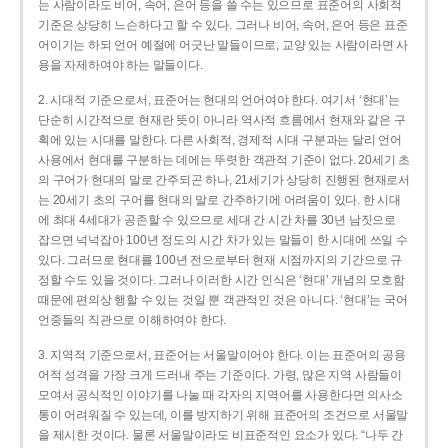
는 사람이라도 비어, 속어, 은어 등을 쓸 수는 있으므로 표준어의 사회적
기준은 상당히 느슨하다고 할 수 있다. 그러나 비어, 속어, 은어 등은 표준
어이기는 하되 언어 예절에 어긋난 말들이므로, 교양 있는 사람이라면 사
용을 자제하여야 하는 말들이다.
2. 시대적 기준으로서, 표준어는 현대의 언어여야 한다. 여기서 ‘현대’는
단순히 시간적으로 현재란 뜻이 아니라 역사적 흐름에서 현재와 같은 구
획에 있는 시대를 말한다. 다른 사회적, 경제적 시대 구분과는 달리 언어
사용에서 현대를 구분하는 데에는 뚜렷한 객관적 기준이 없다. 20세기 초
의 구어가 현대의 말로 간주되곤 하나, 21세기가 상당히 진행된 현재로서
는 20세기 초의 구어를 현대의 말로 간주하기에 어려움이 있다. 한 시대
에 최대 4세대가 공존할 수 있으므로 세대 간 시간 차를 30년 남짓으로
잡으면 넉넉잡아 100년 정도의 시간 차가 있는 말들이 한 시대에 쓰일 수
있다. 그러므로 현대를 100년 전으로부터 현재 시점까지의 기간으로 규
정할 수도 있을 것이다. 그러나 이러한 시간 인식은 ‘현대’ 개념의 모호함
때문에 편의상 행할 수 있는 것일 뿐 객관적인 것은 아니다. ‘현대’는 국어
언중들의 직관으로 이해하여야 한다.
3. 지역적 기준으로서, 표준어는 서울말이어야 한다. 이는 표준어의 공용
어적 성격을 가장 크게 드러내 주는 기준이다. 가령, 많은 지역 사람들이
모여서 공식적인 이야기를 나눌 때 각자의 지역어를 사용한다면 의사소
통이 어려워질 수 있는데, 이를 방지하기 위해 표준어의 조건으로 서울말
을 제시한 것이다. 물론 서울말이라도 비표준적인 요소가 있다. “나두 간