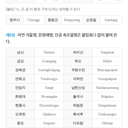
[붙임] ‘시, 군, 읍’의 행정 구역 단위는 생략할 수 있다.
청주시
Cheongju
함평군
Hampyeong
순창읍
Sunchang
제6항
자연 지물명, 문화재명, 인공 축조물명은 붙임표(-) 없이 붙여 쓴
다.
남산
Namsan
속리산
Songnisan
금강
Geumgang
독도
Dokdo
경복궁
Gyeongbokgung
무량수전
Muryangsujeon
연화교
Yeonhwagyo
극락전
Geungnakjeon
안압지
Anapji
남한산성
Namhansanseong
화랑대
Hwarangdae
불국사
Bulguksa
현충사
Hyeonchungsa
독립문
Dongnimmun
오죽헌
Ojukheon
촉석루
Chokseongnu
종묘
Jongmyo
다보탑
Dabotap