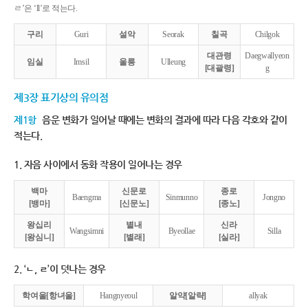
ㄹ’은 ‘ll’로 적는다.
구리
Guri
설악
Seorak
칠곡
Chilgok
대관령
Daegwallyeon
임실
Imsil
울릉
Ulleung
[대괄령]
g
제3장 표기상의 유의점
제1항
음운 변화가 일어날 때에는 변화의 결과에 따라 다음 각호와 같이
적는다.
1. 자음 사이에서 동화 작용이 일어나는 경우
백마
신문로
종로
Baengma
Sinmunno
Jongno
[뱅마]
[신문노]
[종노]
왕십리
별내
신라
Wangsimni
Byeollae
Silla
[왕심니]
[별래]
[실라]
2. ‘ㄴ, ㄹ’이 덧나는 경우
학여울[항녀울]
Hangnyeoul
알약[알략]
allyak