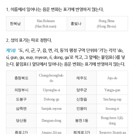
1. 이름에서 일어나는 음운 변화는 표기에 반영하지 않는다.
Han Boknam
Hong Bitna
한복남
홍빛나
(Han Bok-nam)
(Hong Bit-na)
2. 성의 표기는 따로 정한다.
제5항
‘도, 시, 군, 구, 읍, 면, 리, 동’의 행정 구역 단위와 ‘가’는 각각 ‘do,
si, gun, gu, eup, myeon, ri, dong, ga’로 적고, 그 앞에는 붙임표(-)를 넣
는다. 붙임표(-) 앞뒤에서 일어나는 음운 변화는 표기에 반영하지 않는다.
Chungcheongbuk-
충청북도
제주도
Jeju-do
do
의정부시
Uijeongbu-si
양주군
Yangju-gun
도봉구
Dobong-gu
신창읍
Sinchang-eup
삼죽면
Samjuk-myeon
인왕리
Inwang-ri
Bongcheon 1(il)-
당산동
Dangsan-dong
봉천 1동
dong
종로 2가
Jongno 2(i)-ga
퇴계로 3가
Toegyero 3(sam)-ga