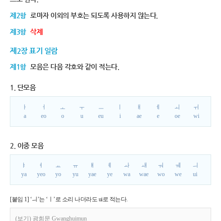
제2항
로마자 이외의 부호는 되도록 사용하지 않는다.
제3항
삭제
제2장 표기 일람
제1항
모음은 다음 각호와 같이 적는다.
1. 단모음
ㅏ
ㅓ
ㅗ
ㅜ
ㅡ
ㅣ
ㅐ
ㅔ
ㅚ
ㅟ
a
eo
o
u
eu
i
ae
e
oe
wi
2. 이중 모음
ㅑ
ㅕ
ㅛ
ㅠ
ㅒ
ㅖ
ㅘ
ㅙ
ㅝ
ㅞ
ㅢ
ya
yeo
yo
yu
yae
ye
wa
wae
wo
we
ui
[붙임 1] ‘ㅢ’는 ‘ㅣ’로 소리 나더라도 ui로 적는다.
(보기) 광희문 Gwanghuimun