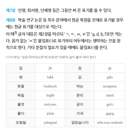
제7항
인명, 회사명, 단체명 등은 그동안 써 온 표기를 쓸 수 있다.
제8항
학술 연구 논문 등 특수 분야에서 한글 복원을 전제로 표기할 경우
에는 한글 표기를 대상으로 적는다.
1)
이 때
글자 대응은 제2장을 따르되 ‘ㄱ, ㄷ, ㅂ, ㄹ’은 ‘g, d, b, l’로만 적는
다. 음가 없는 ‘ㅇ’은 붙임표(-)로 표기하되 어두에서는 생략하는 것을 원
칙으로 한다. 기타 분절의 필요가 있을 때에도 붙임표(-)를 쓴다.
1) '이 때'는 "표준국어대사전"에 따르면 '이때'와 같이 붙여 써야 한다.
집
jib
짚
jip
밖
bakk
값
gabs
붓꽃
buskkoch
먹는
meogneun
독립
doglib
문리
munli
물엿
mul-yeos
굳이
gud-i
좋다
johda
가곡
gagog
조랑말
jolangmal
없었습니다
eobs-eoss-seubnida