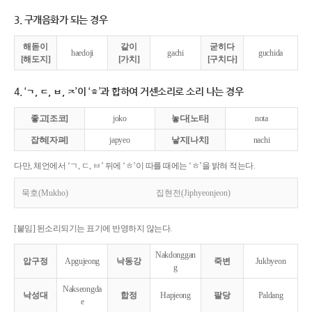
3. 구개음화가 되는 경우
해돋이
같이
굳히다
haedoji
gachi
guchida
[해도지]
[가치]
[구치다]
4. ‘ㄱ, ㄷ, ㅂ, ㅈ’이 ‘ㅎ’과 합하여 거센소리로 소리 나는 경우
좋고[조코]
joko
놓다[노타]
nota
잡혀[자펴]
japyeo
낳지[나치]
nachi
다만, 체언에서 ‘ㄱ, ㄷ, ㅂ’ 뒤에 ‘ㅎ’이 따를 때에는 ‘ㅎ’을 밝혀 적는다.
묵호(Mukho)
집현전(Jiphyeonjeon)
[붙임] 된소리되기는 표기에 반영하지 않는다.
Nakdonggan
압구정
Apgujeong
낙동강
죽변
Jukbyeon
g
Nakseongda
낙성대
합정
Hapjeong
팔당
Paldang
e