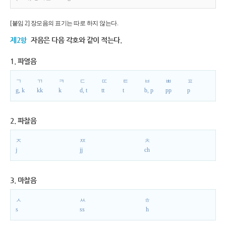
[붙임 2] 장모음의 표기는 따로 하지 않는다.
제2항
자음은 다음 각호와 같이 적는다.
1. 파열음
ㄱ
ㄲ
ㅋ
ㄷ
ㄸ
ㅌ
ㅂ
ㅃ
ㅍ
g, k
kk
k
d, t
tt
t
b, p
pp
p
2. 파찰음
ㅈ
ㅉ
ㅊ
j
jj
ch
3. 마찰음
ㅅ
ㅆ
ㅎ
s
ss
h