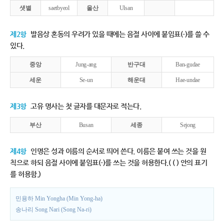
샛별
saetbyeol
울산
Ulsan
제2항
발음상 혼동의 우려가 있을 때에는 음절 사이에 붙임표(-)를 쓸 수
있다.
중앙
Jung-ang
반구대
Ban-gudae
세운
Se-un
해운대
Hae-undae
제3항
고유 명사는 첫 글자를 대문자로 적는다.
부산
Busan
세종
Sejong
제4항
인명은 성과 이름의 순서로 띄어 쓴다. 이름은 붙여 쓰는 것을 원
칙으로 하되 음절 사이에 붙임표(-)를 쓰는 것을 허용한다.( ( ) 안의 표기
를 허용함.)
민용하 Min Yongha (Min Yong-ha)
송나리 Song Nari (Song Na-ri)