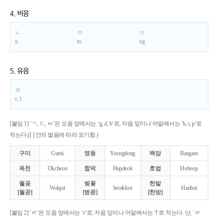
4. 비음
ㄴ
ㅁ
ㅇ
n
m
ng
5. 유음
ㄹ
r, l
[붙임 1] ‘ㄱ, ㄷ, ㅂ’은 모음 앞에서는 ‘g, d, b’로, 자음 앞이나 어말에서는 ‘k, t, p’로
적는다.([ ] 안의 발음에 따라 표기함.)
구미
Gumi
영동
Yeongdong
백암
Baegam
옥천
Okcheon
합덕
Hapdeok
호법
Hobeop
월곶
벚꽃
한밭
Wolgot
beotkkot
Hanbat
[월곧]
[벋꼳]
[한받]
[붙임 2] ‘ㄹ’은 모음 앞에서는 ‘r’로, 자음 앞이나 어말에서는 ‘l’로 적는다. 단, ‘ㄹ