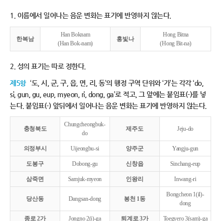
1. 이름에서 일어나는 음운 변화는 표기에 반영하지 않는다.
Han Boknam
Hong Bitna
한복남
홍빛나
(Han Bok-nam)
(Hong Bit-na)
2. 성의 표기는 따로 정한다.
제5항
‘도, 시, 군, 구, 읍, 면, 리, 동’의 행정 구역 단위와 ‘가’는 각각 ‘do,
si, gun, gu, eup, myeon, ri, dong, ga’로 적고, 그 앞에는 붙임표(-)를 넣
는다. 붙임표(-) 앞뒤에서 일어나는 음운 변화는 표기에 반영하지 않는다.
Chungcheongbuk-
충청북도
제주도
Jeju-do
do
의정부시
Uijeongbu-si
양주군
Yangju-gun
도봉구
Dobong-gu
신창읍
Sinchang-eup
삼죽면
Samjuk-myeon
인왕리
Inwang-ri
Bongcheon 1(il)-
당산동
Dangsan-dong
봉천 1동
dong
종로 2가
Jongno 2(i)-ga
퇴계로 3가
Toegyero 3(sam)-ga