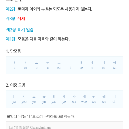
제2항
로마자 이외의 부호는 되도록 사용하지 않는다.
제3항
삭제
제2장 표기 일람
제1항
모음은 다음 각호와 같이 적는다.
1. 단모음
ㅏ
ㅓ
ㅗ
ㅜ
ㅡ
ㅣ
ㅐ
ㅔ
ㅚ
ㅟ
a
eo
o
u
eu
i
ae
e
oe
wi
2. 이중 모음
ㅑ
ㅕ
ㅛ
ㅠ
ㅒ
ㅖ
ㅘ
ㅙ
ㅝ
ㅞ
ㅢ
ya
yeo
yo
yu
yae
ye
wa
wae
wo
we
ui
[붙임 1] ‘ㅢ’는 ‘ㅣ’로 소리 나더라도 ui로 적는다.
(보기) 광희문 Gwanghuimun