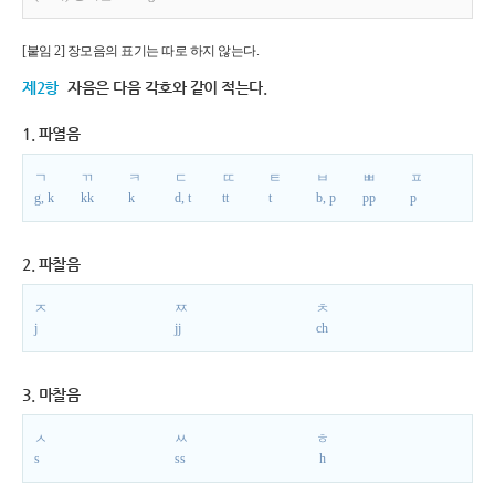
[붙임 2] 장모음의 표기는 따로 하지 않는다.
제2항
자음은 다음 각호와 같이 적는다.
1. 파열음
ㄱ
ㄲ
ㅋ
ㄷ
ㄸ
ㅌ
ㅂ
ㅃ
ㅍ
g, k
kk
k
d, t
tt
t
b, p
pp
p
2. 파찰음
ㅈ
ㅉ
ㅊ
j
jj
ch
3. 마찰음
ㅅ
ㅆ
ㅎ
s
ss
h