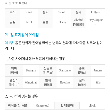
ㄹ’은 ‘ll’로 적는다.
구리
Guri
설악
Seorak
칠곡
Chilgok
대관령
Daegwallyeon
임실
Imsil
울릉
Ulleung
[대괄령]
g
제3장 표기상의 유의점
제1항
음운 변화가 일어날 때에는 변화의 결과에 따라 다음 각호와 같이
적는다.
1. 자음 사이에서 동화 작용이 일어나는 경우
백마
신문로
종로
Baengma
Sinmunno
Jongno
[뱅마]
[신문노]
[종노]
왕십리
별내
신라
Wangsimni
Byeollae
Silla
[왕심니]
[별래]
[실라]
2. ‘ㄴ, ㄹ’이 덧나는 경우
학여울[항녀울]
Hangnyeoul
알약[알략]
allyak