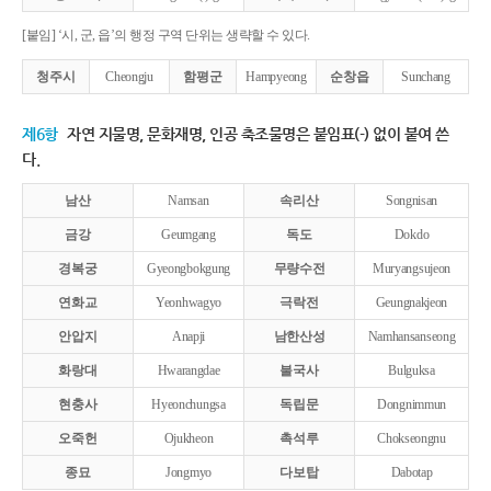
[붙임] ‘시, 군, 읍’의 행정 구역 단위는 생략할 수 있다.
청주시
Cheongju
함평군
Hampyeong
순창읍
Sunchang
제6항
자연 지물명, 문화재명, 인공 축조물명은 붙임표(-) 없이 붙여 쓴
다.
남산
Namsan
속리산
Songnisan
금강
Geumgang
독도
Dokdo
경복궁
Gyeongbokgung
무량수전
Muryangsujeon
연화교
Yeonhwagyo
극락전
Geungnakjeon
안압지
Anapji
남한산성
Namhansanseong
화랑대
Hwarangdae
불국사
Bulguksa
현충사
Hyeonchungsa
독립문
Dongnimmun
오죽헌
Ojukheon
촉석루
Chokseongnu
종묘
Jongmyo
다보탑
Dabotap