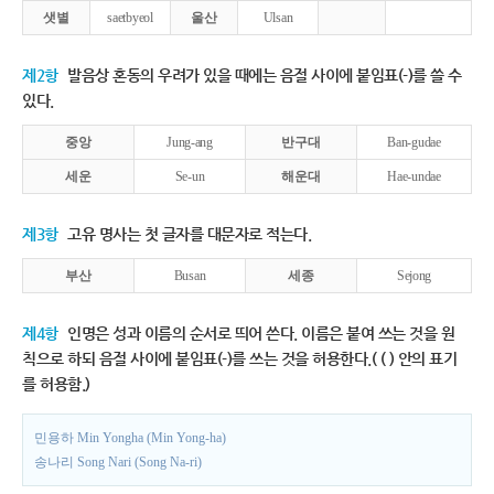
샛별
saetbyeol
울산
Ulsan
제2항
발음상 혼동의 우려가 있을 때에는 음절 사이에 붙임표(-)를 쓸 수
있다.
중앙
Jung-ang
반구대
Ban-gudae
세운
Se-un
해운대
Hae-undae
제3항
고유 명사는 첫 글자를 대문자로 적는다.
부산
Busan
세종
Sejong
제4항
인명은 성과 이름의 순서로 띄어 쓴다. 이름은 붙여 쓰는 것을 원
칙으로 하되 음절 사이에 붙임표(-)를 쓰는 것을 허용한다.( ( ) 안의 표기
를 허용함.)
민용하 Min Yongha (Min Yong-ha)
송나리 Song Nari (Song Na-ri)