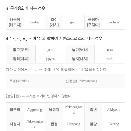
3. 구개음화가 되는 경우
해돋이
같이
굳히다
haedoji
gachi
guchida
[해도지]
[가치]
[구치다]
4. ‘ㄱ, ㄷ, ㅂ, ㅈ’이 ‘ㅎ’과 합하여 거센소리로 소리 나는 경우
좋고[조코]
joko
놓다[노타]
nota
잡혀[자펴]
japyeo
낳지[나치]
nachi
다만, 체언에서 ‘ㄱ, ㄷ, ㅂ’ 뒤에 ‘ㅎ’이 따를 때에는 ‘ㅎ’을 밝혀 적는다.
묵호(Mukho)
집현전(Jiphyeonjeon)
[붙임] 된소리되기는 표기에 반영하지 않는다.
Nakdonggan
압구정
Apgujeong
낙동강
죽변
Jukbyeon
g
Nakseongda
낙성대
합정
Hapjeong
팔당
Paldang
e