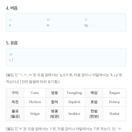
4. 비음
ㄴ
ㅁ
ㅇ
n
m
ng
5. 유음
ㄹ
r, l
[붙임 1] ‘ㄱ, ㄷ, ㅂ’은 모음 앞에서는 ‘g, d, b’로, 자음 앞이나 어말에서는 ‘k, t, p’로
적는다.([ ] 안의 발음에 따라 표기함.)
구미
Gumi
영동
Yeongdong
백암
Baegam
옥천
Okcheon
합덕
Hapdeok
호법
Hobeop
월곶
벚꽃
한밭
Wolgot
beotkkot
Hanbat
[월곧]
[벋꼳]
[한받]
[붙임 2] ‘ㄹ’은 모음 앞에서는 ‘r’로, 자음 앞이나 어말에서는 ‘l’로 적는다. 단, ‘ㄹ