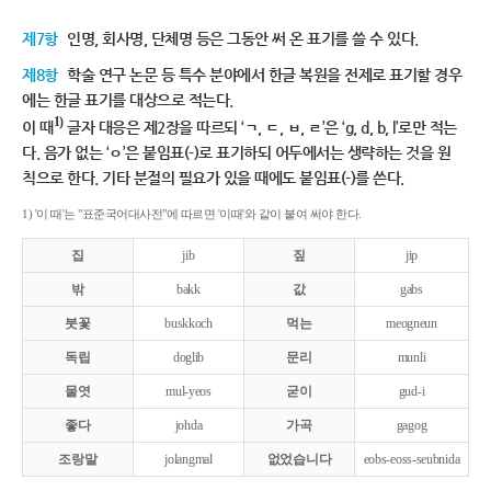
제7항
인명, 회사명, 단체명 등은 그동안 써 온 표기를 쓸 수 있다.
제8항
학술 연구 논문 등 특수 분야에서 한글 복원을 전제로 표기할 경우
에는 한글 표기를 대상으로 적는다.
1)
이 때
글자 대응은 제2장을 따르되 ‘ㄱ, ㄷ, ㅂ, ㄹ’은 ‘g, d, b, l’로만 적는
다. 음가 없는 ‘ㅇ’은 붙임표(-)로 표기하되 어두에서는 생략하는 것을 원
칙으로 한다. 기타 분절의 필요가 있을 때에도 붙임표(-)를 쓴다.
1) '이 때'는 "표준국어대사전"에 따르면 '이때'와 같이 붙여 써야 한다.
집
jib
짚
jip
밖
bakk
값
gabs
붓꽃
buskkoch
먹는
meogneun
독립
doglib
문리
munli
물엿
mul-yeos
굳이
gud-i
좋다
johda
가곡
gagog
조랑말
jolangmal
없었습니다
eobs-eoss-seubnida