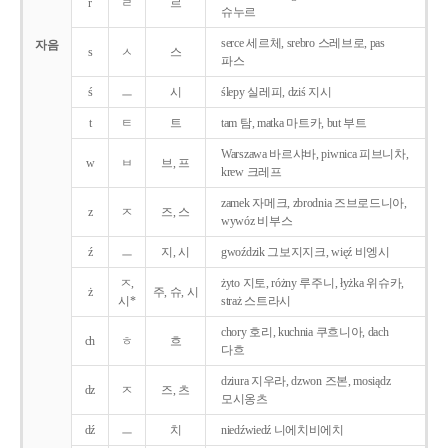
r
ㄹ
르
슈누르
serce 세르체, srebro 스레브로, pas
자음
s
ㅅ
스
파스
ś
ㅡ
시
ślepy 실레피, dziś 지시
t
ㅌ
트
tam 탐, matka 마트카, but 부트
Warszawa 바르샤바, piwnica 피브니차,
w
ㅂ
브, 프
krew 크레프
zamek 자메크, zbrodnia 즈브로드니아,
z
ㅈ
즈, 스
wywóz 비부스
ź
ㅡ
지, 시
gwoździk 그보지지크, więź 비엥시
ㅈ,
żyto 지토, różny 루주니, łyżka 위슈카,
ż
주, 슈, 시
시*
straż 스트라시
chory 호리, kuchnia 쿠흐니아, dach
ch
ㅎ
흐
다흐
dziura 지우라, dzwon 즈본, mosiądz
dz
ㅈ
즈, 츠
모시옹츠
dź
ㅡ
치
niedźwiedź 니에치비에치