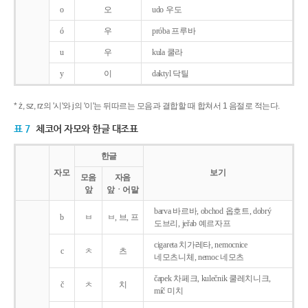
o
오
udo 우도
ó
우
próba 프루바
u
우
kula 쿨라
y
이
daktyl 닥틸
* ż, sz, rz의 '시'와 j의 '이'는 뒤따르는 모음과 결합할 때 합쳐서 1 음절로 적는다.
표 7
체코어 자모와 한글 대조표
한글
자모
보기
모음
자음
앞
앞ㆍ어말
barva 바르바, obchod 옵호트, dobrý
b
ㅂ
ㅂ, 브, 프
도브리, jeřab 예르자프
cigareta 치가레타, nemocnice
c
ㅊ
츠
네모츠니체, nemoc 네모츠
čapek 차페크, kulečnik 쿨레치니크,
č
ㅊ
치
míč 미치