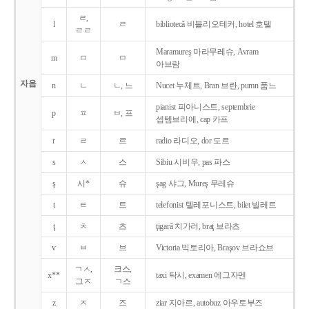
ㄹ,
l
ㄹ
bibliotecǎ 비블리오테커, hotel 호텔
ㄹㄹ
Maramureş 마라무레슈, Avram
m
ㅁ
ㅁ
아브람
자음
n
ㄴ
ㄴ, 느
Nucet 누체트, Bran 브란, pumn 품느
pianist 피아니스트, septembrie
p
ㅍ
ㅂ, 프
셉템브리에, cap 카프
r
ㄹ
르
radio 라디오, dor 도르
s
ㅅ
스
Sibiu 시비우, pas 파스
ş
시*
슈
şag 샤그, Mureş 무레슈
t
ㅌ
트
telefonist 텔레포니스트, bilet 빌레트
ţ
ㅊ
츠
ţigarǎ 치가러, braţ 브라츠
v
ㅂ
브
Victoria 빅토리아, Braşov 브라쇼브
ㄱㅅ,
크스,
x**
taxi 탁시, examen 에그자멘
그ㅈ
ㄱ스
z
ㅈ
즈
ziar 지아르, autobuz 아우토부즈