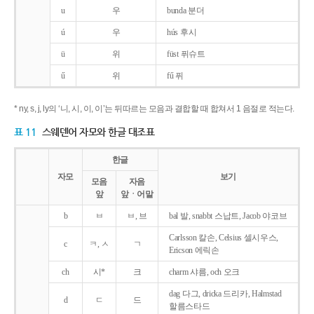
u
우
bunda 분더
ú
우
hús 후시
ü
위
füst 퓌슈트
ű
위
fű 퓌
* ny, s, j, ly의 ‘니, 시, 이, 이’는 뒤따르는 모음과 결합할 때 합쳐서 1 음절로 적는다.
표 11
스웨덴어 자모와 한글 대조표
한글
자모
보기
모음
자음
앞
앞ㆍ어말
b
ㅂ
ㅂ, 브
bal 발, snabbt 스납트, Jacob 야코브
Carlsson 칼손, Celsius 셀시우스,
c
ㅋ, ㅅ
ㄱ
Ericson 에릭손
ch
시*
크
charm 샤름, och 오크
dag 다그, dricka 드리카, Halmstad
d
ㄷ
드
할름스타드