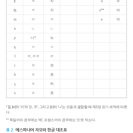
ʧ
ㅊ
치
u
우
ʤ
ㅈ
지
ə**
어
m
ㅁ
ㅁ
ɚ
어
n
ㄴ
ㄴ
ɲ
니*
뉴
ŋ
ㅇ
ㅇ
l
ㄹ, ㄹㄹ
ㄹ
r
ㄹ
르
h
ㅎ
흐
ç
ㅎ
히
x
ㅎ
흐
* [j], [w]의 '이'와 '오, 우', 그리고 [ɲ]의 '니'는 모음과 결합할 때 제3장 표기 세칙에 따른
다.
** 독일어의 경우에는 '에', 프랑스어의 경우에는 '으'로 적는다.
표 2
에스파냐어 자모와 한글 대조표