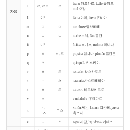
lacrar 라크라르, Lulio 룰리오,
l
ㄹ, ㄹㄹ
ㄹ
ocal 오칼
자음
ll
이*
―
llama 야마, lluvia 유비아
m
ㅁ
ㅁ
membrete 멤브레테
n
ㄴ
ㄴ
noche 노체, flan 플란
ñ
니*
―
ñoñez 뇨녜스, mañana 마냐나
p
ㅍ
ㅂ, 프
pepsina 펩시나, plantón 플란톤
q
ㅋ
―
quisquilla 키스키야
r
ㄹ
르
rascador 라스카도르
s
ㅅ
스
sastreria 사스트레리아
t
ㅌ
트
tetraetro 테트라에트로
v
ㅂ
―
viudedad 비우데다드
ㅅ,
xenón 세논, laxante 락산테, yuxta
x
ㄱ스
ㄱㅅ
육스타
z
ㅅ
스
zagal 사갈, liquidez 리키데스