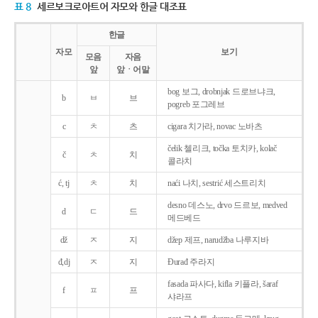
표 8
세르보크로아트어 자모와 한글 대조표
한글
자모
보기
모음
자음
앞
앞ㆍ어말
bog 보그, drobnjak 드로브냐크,
b
ㅂ
브
pogreb 포그레브
c
ㅊ
츠
cigara 치가라, novac 노바츠
čelik 첼리크, točka 토치카, kolač
č
ㅊ
치
콜라치
ć, tj
ㅊ
치
naći 나치, sestrić 세스트리치
desno 데스노, drvo 드르보, medved
d
ㄷ
드
메드베드
dž
ㅈ
지
džep 제프, narudžba 나루지바
đ,dj
ㅈ
지
Ðurađ 주라지
fasada 파사다, kifla 키플라, šaraf
f
ㅍ
프
샤라프