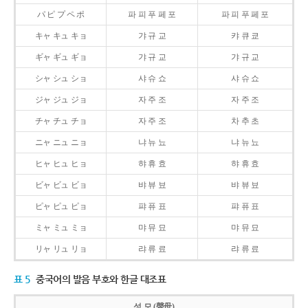
パ ピ プ ペ ポ
파 피 푸 페 포
파 피 푸 페 포
キャ キュ キョ
갸 규 교
캬 큐 쿄
ギャ ギュ ギョ
갸 규 교
갸 규 교
シャ シュ ショ
샤 슈 쇼
샤 슈 쇼
ジャ ジュ ジョ
자 주 조
자 주 조
チャ チュ チョ
자 주 조
차 추 초
ニャ ニュ ニョ
냐 뉴 뇨
냐 뉴 뇨
ヒャ ヒュ ヒョ
햐 휴 효
햐 휴 효
ビャ ビュ ビョ
뱌 뷰 뵤
뱌 뷰 뵤
ピャ ピュ ピョ
퍄 퓨 표
퍄 퓨 표
ミャ ミュ ミョ
먀 뮤 묘
먀 뮤 묘
リャ リュ リョ
랴 류 료
랴 류 료
표 5
중국어의 발음 부호와 한글 대조표
성 모 (聲母)