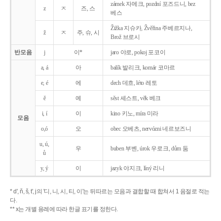
zámek 자메크, pozdní 포즈드니, bez
z
ㅈ
즈, 스
베스
Žižka 지슈카, Žvěřina 주베르지나,
ž
ㅈ
주, 슈, 시
Brož 브로시
반모음
j
이*
jaro 야로, pokoj 포코이
a, á
아
balík 발리크, komár 코마르
e, é
에
dech 데흐, léto 레토
ě
예
sěst 셰스트, věk 베크
i, í
이
kino 키노, míra 미라
모음
o,ó
오
obec 오베츠, nervózni 네르보즈니
u, ú,
우
buben 부벤, úrok 우로크, dům 둠
ů
y, ý
이
jazyk
야지크, líný 리니
* d', ň, š, t', j의 '디, 니, 시, 티, 이'는 뒤따르는 모음과 결합할 때 합쳐서 1 음절로 적는
다.
** x는 개별 용례에 따라 한글 표기를 정한다.