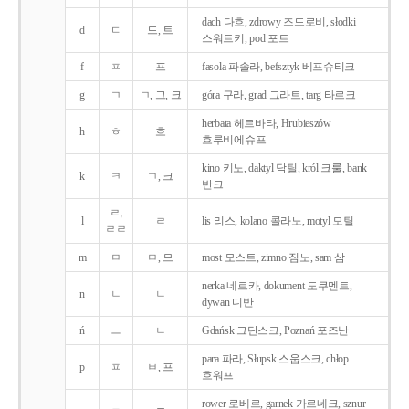
dach 다흐, zdrowy 즈드로비, słodki
d
ㄷ
드, 트
스워트키, pod 포트
f
ㅍ
프
fasola 파솔라, befsztyk 베프슈티크
g
ㄱ
ㄱ, 그, 크
góra 구라, grad 그라트, targ 타르크
herbata 헤르바타, Hrubieszów
h
ㅎ
흐
흐루비에슈프
kino 키노, daktyl 닥틸, król 크룰, bank
k
ㅋ
ㄱ, 크
반크
ㄹ,
l
ㄹ
lis 리스, kolano 콜라노, motyl 모틸
ㄹㄹ
m
ㅁ
ㅁ, 므
most 모스트, zimno 짐노, sam 삼
nerka 네르카, dokument 도쿠멘트,
n
ㄴ
ㄴ
dywan 디반
ń
ㅡ
ㄴ
Gdańsk 그단스크, Poznań 포즈난
para 파라, Słupsk 스웁스크, chłop
p
ㅍ
ㅂ, 프
흐워프
rower 로베르, garnek 가르네크, sznur