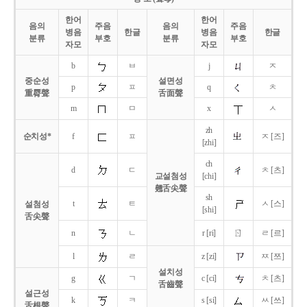
한어
한어
음의
주음
음의
주음
병음
한글
병음
한글
분류
부호
분류
부호
자모
자모
b
ㅂ
j
ㅈ
중순성
설면성
p
ㅍ
q
ㅊ
重脣聲
舌面聲
m
ㅁ
x
ㅅ
zh
순치성*
f
ㅍ
ㅈ [즈]
[zhi]
ch
d
ㄷ
ㅊ [츠]
교설첨성
[chi]
翹舌尖聲
sh
t
ㅌ
ㅅ [스]
설첨성
[shi]
舌尖聲
ㄖ
n
ㄴ
r [ri]
ㄹ [르]
l
ㄹ
z [zi]
ㅉ [쯔]
설치성
g
ㄱ
c [ci]
ㅊ [츠]
舌齒聲
설근성
k
ㅋ
s [si]
ㅆ [쓰]
舌根聲