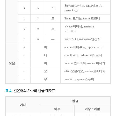
Sorrento 소렌토, asma 아스마,
s
ㅅ
스
sasso 사소
t
ㅌ
트
Torino 토리노, tranne 트란네
Vivace 비바체, manovra
v
ㅂ
브
마노브라
z
ㅊ
―
nozze 노체, mancanza 만칸차
a
아
abituro 아비투로, capra 카프라
e
에
erta 에르타, padrone 파드로네
모음
i
이
infamia 인파미아, manica 마니카
o
오
oblio 오블리오, poetica 포에티카
u
우
uva 우바, spuma 스푸마
표 4
일본어의 가나와 한글 대조표
한글
가나
어두
어중ㆍ어말