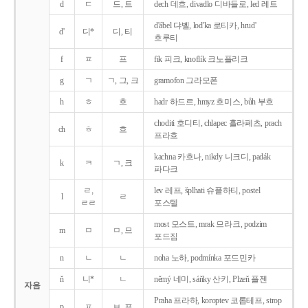
d
ㄷ
드, 트
dech 데흐, divadlo 디바들로, led 레트
d'ábel 댜벨, lod'ka 로티카, hrud'
d'
디*
디, 티
흐루티
f
ㅍ
프
fík 피크, knoflík 크노플리크
g
ㄱ
ㄱ, 그, 크
gramofon 그라모폰
h
ㅎ
흐
hadr 하드르, hmyz 흐미스, bůh 부흐
choditi 호디티, chlapec 흘라페츠, prach
ch
ㅎ
흐
프라흐
kachna 카흐나, nikdy 니크디, padák
k
ㅋ
ㄱ, 크
파다크
ㄹ,
lev 레프, šplhati 슈플하티, postel
l
ㄹ
ㄹㄹ
포스텔
most 모스트, mrak 므라크, podzim
m
ㅁ
ㅁ, 므
포드짐
n
ㄴ
ㄴ
noha 노하, podmínka 포드민카
ň
니*
ㄴ
němý 네미, sáňky 산키, Plzeň 플젠
자음
Praha 프라하, koroptev 코롭테프, strop
p
ㅍ
ㅂ, 프