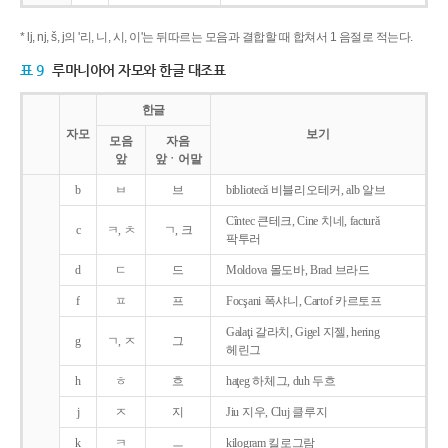
* lj, nj, š, j의 '리, 니, 시, 이'는 뒤따르는 모음과 결합할 때 합쳐서 1 음절로 적는다.
표 9
루마니아어 자모와 한글 대조표
한글
자모
보기
모음
자음
앞
앞ㆍ어말
b
ㅂ
브
bibliotecǎ 비블리오테커, alb 알브
Cîntec 큰테크, Cine 치네, facturǎ
c
ㅋ, ㅊ
ㄱ, 크
팍투러
d
ㄷ
드
Moldova 몰도바, Brad 브라드
f
ㅍ
프
Focşani 폭샤니, Cartof 카르토프
Galaţi 갈라치, Gigel 지젤, hering
g
ㄱ, ㅈ
그
헤린그
h
ㅎ
흐
haţeg 하체그, duh 두흐
j
ㅈ
지
Jiu 지우, Cluj 클루지
k
ㅋ
ㅡ
kilogram 킬로그람