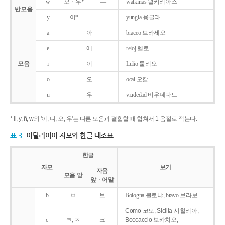
w
오ㆍ우*
―
walkirias 왈키리아스
반모음
y
이*
―
yungla 융글라
a
아
braceo 브라세오
e
에
reloj 렐로
모음
i
이
Lulio 룰리오
o
오
ocal 오칼
u
우
viudedad 비우데다드
* ll, y, ñ, w의 '이, 니, 오, 우'는 다른 모음과 결합할 때 합쳐서 1 음절로 적는다.
표 3
이탈리아어 자모와 한글 대조표
한글
자모
보기
자음
모음 앞
앞ㆍ어말
b
ㅂ
브
Bologna 볼로냐, bravo 브라보
Como 코모, Sicilia 시칠리아,
c
ㅋ, ㅊ
크
Boccaccio 보카치오,