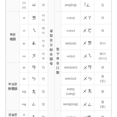
yu
위
ying
(ing)
잉
(u)
아
ai
wa
(ua)
와
이
에
ei
wo
(uo)
워
결
이
복운
합
複韻
운
아
ao
wai
(uai)
와이
모
오
합
結
어
구
웨이
合
ou
wei
(ui)
우
류
(우이)
韻
合
母
an
안
wan
(uan)
완
口
類
원
en
언
wen
(un)
(운)
부성운
附聲韻
wang
ang
앙
왕
(uang)
웡
eng
엉
weng
(ong)
(웅)
권설운
er