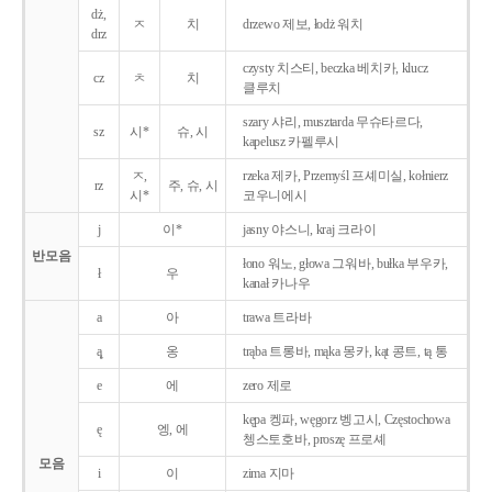
dż,
ㅈ
치
drzewo 제보, łodż 워치
drz
czysty 치스티, beczka 베치카, klucz
cz
ㅊ
치
클루치
szary 샤리, musztarda 무슈타르다,
sz
시*
슈, 시
kapelusz 카펠루시
ㅈ,
rzeka 제카, Przemyśl 프셰미실, kołnierz
rz
주, 슈, 시
시*
코우니에시
j
이*
jasny 야스니, kraj 크라이
반모음
łono 워노, głowa 그워바, bułka 부우카,
ł
우
kanał 카나우
a
아
trawa 트라바
ą̨
옹
trąba 트롱바, mąka 몽카, kąt 콩트, tą 통
e
에
zero 제로
kępa 켕파, węgorz 벵고시, Częstochowa
ę
엥, 에
쳉스토호바, proszę 프로셰
모음
i
이
zima 지마