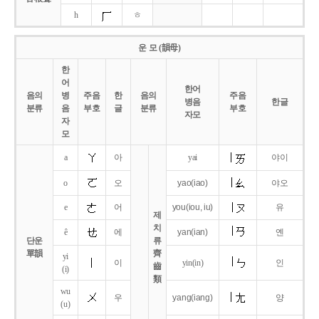
h
ㅎ
운 모 (韻母)
한
어
한어
음의
병
주음
한
음의
주음
병음
한글
분류
음
부호
글
분류
부호
자모
자
모
a
아
yai
야이
o
오
yao
(iao)
야오
e
어
you
(iou,
iu)
유
제
치
ê
에
yan
(ian)
옌
단운
류
單韻
齊
yi
이
yin(in)
인
齒
(i)
類
wu
우
yang
(iang)
양
(u)