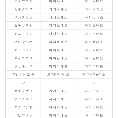
ア イ ウ エ オ
아 이 우 에 오
아 이 우 에 오
カ キ ク ケ コ
가 기 구 게 고
카 키 쿠 케 코
サ シ ス セ ソ
사 시 스 세 소
사 시 스 세 소
タ チ ツ テ ト
다 지 쓰 데 도
타 치 쓰 테 토
ナ ニ ヌ ネ ノ
나 니 누 네 노
나 니 누 네 노
ハ ヒ フ ヘ ホ
하 히 후 헤 호
하 히 후 헤 호
マ ミ ム メ モ
마 미 무 메 모
마 미 무 메 모
ヤ イ ユ エ ヨ
야 이 유 에 요
야 이 유 에 요
ラ リ ル レ ロ
라 리 루 레 로
라 리 루 레 로
ワ (ヰ) ウ (ヱ) ヲ
와 (이) 우 (에) 오
와 (이) 우 (에) 오
ン
ㄴ
ガ ギ グ ゲ ゴ
가 기 구 게 고
가 기 구 게 고
ザ ジ ズ ゼ ゾ
자 지 즈 제 조
자 지 즈 제 조
ダ ヂ ヅ デ ド
다 지 즈 데 도
다 지 즈 데 도
バ ビ ブ ベ ボ
바 비 부 베 보
바 비 부 베 보