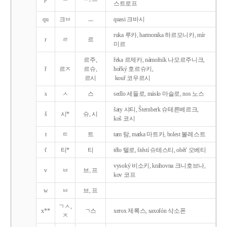
스트로프
qu
크ㅂ
ㅡ
quasi 크바시
ruka 루카, harmonika 하르모니카, mír
r
ㄹ
르
미르
르주,
řeka 르제카, námořník 나모르주니크,
ř
르ㅈ
르슈,
hořký 호르슈키,
르시
kouř 코우르시
s
ㅅ
스
sedlo 세들로, máslo 마슬로, nos 노스
šaty 샤티, Šternberk 슈테른베르크,
š
시*
슈, 시
koš 코시
t
ㅌ
트
tam 탐, matka 마트카, bolest 볼레스트
t'
티*
티
tělo 텔로, štěstí 슈테스티, obět' 오베티
vysoký 비소키, knihovna 크니호브나,
v
ㅂ
브, 프
kov 코프
w
ㅂ
브, 프
ㄱㅅ,
x**
ㄱ스
xerox 제록스, saxofón 삭소폰
ㅈ