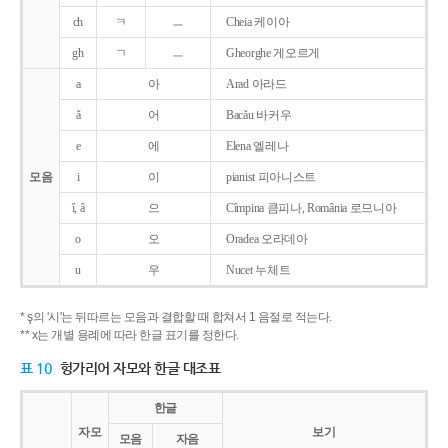
ch
ㅋ
ㅡ
Cheia 케이아
gh
ㄱ
ㅡ
Gheorghe 게오르게
a
아
Arad 아라드
ǎ
어
Bacǎu 바커우
e
에
Elena 엘레나
모음
i
이
pianist 피아니스트
î, â
으
Cîmpina 큼피나, România 로므니아
o
오
Oradea 오라데아
u
우
Nucet 누체트
* ş의 '시'는 뒤따르는 모음과 결합할 때 합쳐서 1 음절로 적는다.
** x는 개별 용례에 따라 한글 표기를 정한다.
표 10
헝가리어 자모와 한글 대조표
한글
자모
보기
모음
자음