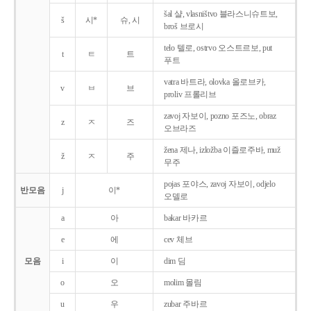
šal 샬, vlasništvo 블라스니슈트보,
š
시*
슈, 시
broš 브로시
telo 텔로, ostrvo 오스트르보, put
t
ㅌ
트
푸트
vatra 바트라, olovka 올로브카,
v
ㅂ
브
proliv 프롤리브
zavoj 자보이, pozno 포즈노, obraz
z
ㅈ
즈
오브라즈
žena 제나, izložba 이즐로주바, muž
ž
ㅈ
주
무주
pojas 포야스, zavoj 자보이, odjelo
반모음
j
이*
오델로
a
아
bakar 바카르
e
에
cev 체브
모음
i
이
dim 딤
o
오
molim 몰림
u
우
zubar 주바르