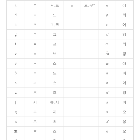
t
ㅌ
ㅅ, 트
w
오, 우*
e
에
d
ㄷ
드
ø
외
k
ㅋ
ㄱ, 크
ɛ
에
g
ㄱ
그
ɛ̃
앵
f
ㅍ
프
œ
외
v
ㅂ
브
욍
θ
ㅅ
스
æ
애
ð
ㄷ
드
a
아
s
ㅅ
스
ɑ
아
z
ㅈ
즈
ɑ̃
앙
ʃ
시
슈, 시
ʌ
어
ʒ
ㅈ
지
ɔ
오
ʦ
ㅊ
츠
ɔ̃
옹
ʣ
ㅈ
즈
o
오