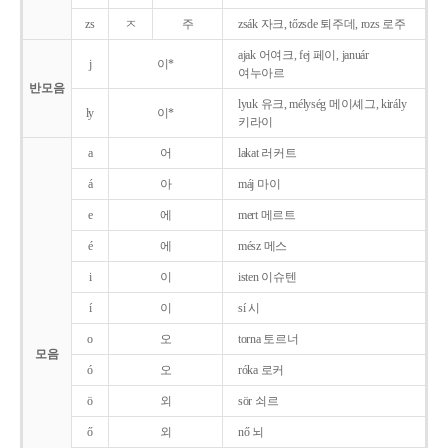
zs
ㅈ
주
zsák 자크, tőzsde 퇴주데, rozs 로주
ajak 어여크, fej 페이, január
j
이*
여누아르
반모음
lyuk 유크, mélység 메이셰그, király
ly
이*
키라이
a
어
lakat 러커트
á
아
máj 마이
e
에
mert 메르트
é
에
mész 메스
i
이
isten 이슈텐
í
이
sí 시
o
오
torna 토르너
모음
ó
오
róka 로커
ö
외
sör 쇠르
ő
외
nő 뇌