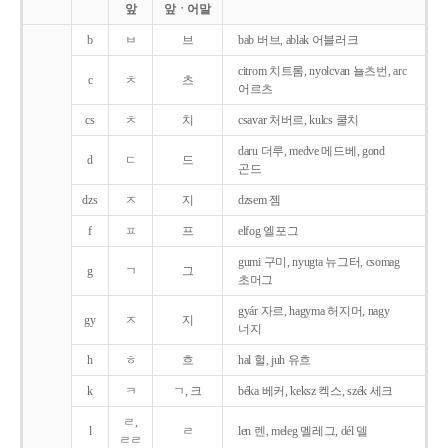
앞
앞ㆍ어말
b
ㅂ
브
bab 버브, ablak 어블러크
citrom 치트롬, nyolcvan 뇰츠번, arc
c
ㅊ
츠
어르츠
cs
ㅊ
치
csavar 처버르, kulcs 쿨치
daru 더루, medve 메드베, gond
d
ㄷ
드
곤드
dzs
ㅈ
지
dzsem 젬
f
ㅍ
프
elfog 엘포그
gumi 구미, nyugta 뉴그터, csomag
g
ㄱ
그
초머그
gyár 자르, hagyma 허지머, nagy
gy
ㅈ
지
너지
h
ㅎ
흐
hal 헐, juh 유흐
k
ㅋ
ㄱ, 크
béka 베커, keksz 켁스, szék 세크
ㄹ,
l
ㄹ
len 렌, meleg 멜레그, dél 델
ㄹㄹ