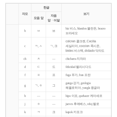
한글
자모
보기
자음
모음 앞
앞ㆍ어말
biz 비스, blandon 블란돈, braceo
b
ㅂ
브
브라세오
colcren 콜크렌, Cecilia
c
ㅋ, ㅅ
ㄱ, 크
세실리아, coccion 콕시온,
bistec 비스텍, dictado 딕타도
ch
ㅊ
―
chicharra 치차라
d
ㄷ
드
felicidad 펠리시다드
f
ㅍ
프
fuga 푸가, fran 프란
ganga 강가, geologia
g
ㄱ, ㅎ
그
헤올로히아, yungla 융글라
h
―
―
hipo 이포, quehacer 케아세르
j
ㅎ
―
jueves 후에베스, reloj 렐로
k
ㅋ
크
kapok 카포크