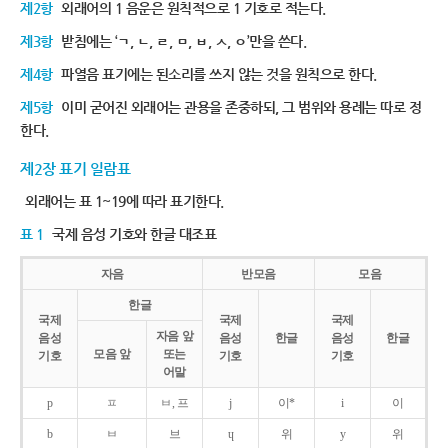
제2항
외래어의 1 음운은 원칙적으로 1 기호로 적는다.
제3항
받침에는 ‘ㄱ, ㄴ, ㄹ, ㅁ, ㅂ, ㅅ, ㅇ’만을 쓴다.
제4항
파열음 표기에는 된소리를 쓰지 않는 것을 원칙으로 한다.
제5항
이미 굳어진 외래어는 관용을 존중하되, 그 범위와 용례는 따로 정
한다.
제2장 표기 일람표
외래어는 표 1~19에 따라 표기한다.
표 1
국제 음성 기호와 한글 대조표
자음
반모음
모음
한글
국제
국제
국제
자음 앞
음성
음성
한글
음성
한글
모음 앞
또는
기호
기호
기호
어말
p
ㅍ
ㅂ, 프
j
이*
i
이
b
ㅂ
브
ɥ
위
y
위