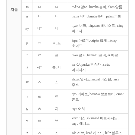
m
ㅁ
ㅁ
málna 말너, bomba 봄버, álom 알롬
자음
n
ㄴ
ㄴ
néma 네머, bunda 분더, pihen 피헨
nyak 녀크, hányszor 하니소르, irány
ny
니*
니
이라니
árpa 아르퍼, csipke 칩케, hónap
p
ㅍ
ㅂ, 프
호너프
r
ㄹ
르
róka 로커, barna 버르너, ár 아르
sál 샬, puska 푸슈카, aratás
s
시*
슈, 시
어러타시
alszik 얼시크, asztal 어스털, húsz
sz
ㅅ
스
후스
ajto 어이토, borotva 보로트버, csont
t
ㅌ
트
촌트
ty
ㅊ
치
atya 어처
vesz 베스, évszázad 에브사저드,
v
ㅂ
브
enyv 에니브
z
ㅈ
즈
zab 저브, kezd 케즈드, blúz 블루즈