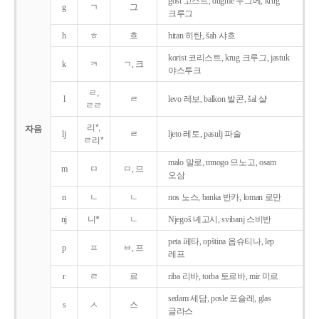
gost 고스트, dugme 두그메, krug
g
ㄱ
그
크루그
h
ㅎ
흐
hitan 히탄, šah 샤흐
korist 코리스트, krug 크루그, jastuk
k
ㅋ
ㄱ, 크
야스투크
ㄹ,
l
ㄹ
levo 레보, balkon 발콘, šal 샬
ㄹㄹ
리*,
자음
lj
ㄹ
ljeto 레토, pasulj 파술
ㄹ리*
malo 말로, mnogo 므노고, osam
m
ㅁ
ㅁ, 므
오삼
n
ㄴ
ㄴ
nos 노스, banka 반카, loman 로만
nj
니*
ㄴ
Njegoš 녜고시, svibanj 스비반
peta 페타, opština 옵슈티나, lep
p
ㅍ
ㅂ, 프
레프
r
ㄹ
르
riba 리바, torba 토르바, mir 미르
sedam 세담, posle 포슬레, glas
s
ㅅ
스
글라스