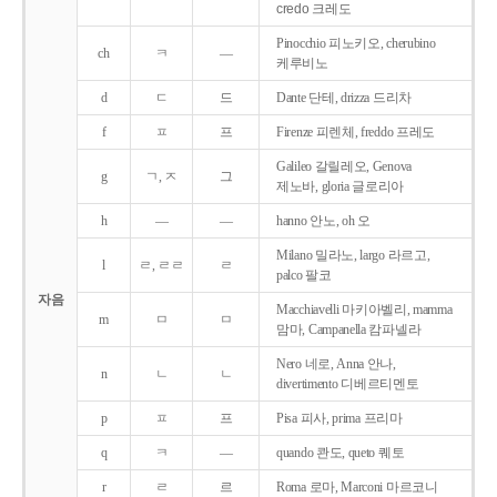
credo 크레도
Pinocchio 피노키오, cherubino
ch
ㅋ
―
케루비노
d
ㄷ
드
Dante 단테, drizza 드리차
f
ㅍ
프
Firenze 피렌체, freddo 프레도
Galileo 갈릴레오, Genova
g
ㄱ, ㅈ
그
제노바, gloria 글로리아
h
―
―
hanno 안노, oh 오
Milano 밀라노, largo 라르고,
l
ㄹ, ㄹㄹ
ㄹ
palco 팔코
자음
Macchiavelli 마키아벨리, mamma
m
ㅁ
ㅁ
맘마, Campanella 캄파넬라
Nero 네로, Anna 안나,
n
ㄴ
ㄴ
divertimento 디베르티멘토
p
ㅍ
프
Pisa 피사, prima 프리마
q
ㅋ
―
quando 콴도, queto 퀘토
r
ㄹ
르
Roma 로마, Marconi 마르코니