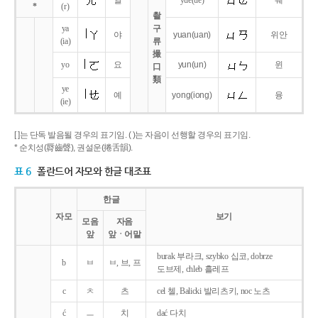
얼
yue
(ue)
웨
*
(r)
촬
ya
구
야
yuan
(uan)
위안
(ia)
류
撮
yo
요
yun
(un)
윈
口
類
ye
예
yong
(iong)
융
(ie)
[ ]는 단독 발음될 경우의 표기임. ( )는 자음이 선행할 경우의 표기임.
* 순치성(脣齒聲), 권설운(捲舌韻).
표 6
폴란드어 자모와 한글 대조표
한글
자모
보기
모음
자음
앞
앞ㆍ어말
burak 부라크, szybko 십코, dobrze
b
ㅂ
ㅂ, 브, 프
도브제, chleb 흘레프
c
ㅊ
츠
cel 첼, Balicki 발리츠키, noc 노츠
ć
ㅡ
치
dać 다치