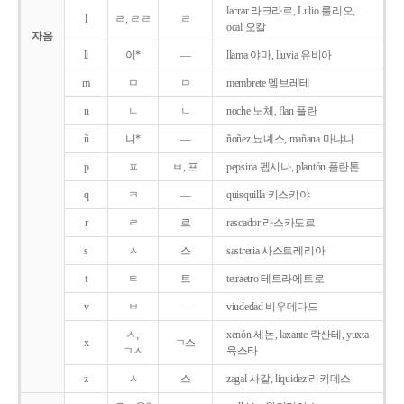
lacrar 라크라르, Lulio 룰리오,
l
ㄹ, ㄹㄹ
ㄹ
ocal 오칼
자음
ll
이*
―
llama 야마, lluvia 유비아
m
ㅁ
ㅁ
membrete 멤브레테
n
ㄴ
ㄴ
noche 노체, flan 플란
ñ
니*
―
ñoñez 뇨녜스, mañana 마냐나
p
ㅍ
ㅂ, 프
pepsina 펩시나, plantón 플란톤
q
ㅋ
―
quisquilla 키스키야
r
ㄹ
르
rascador 라스카도르
s
ㅅ
스
sastreria 사스트레리아
t
ㅌ
트
tetraetro 테트라에트로
v
ㅂ
―
viudedad 비우데다드
ㅅ,
xenón 세논, laxante 락산테, yuxta
x
ㄱ스
ㄱㅅ
육스타
z
ㅅ
스
zagal 사갈, liquidez 리키데스