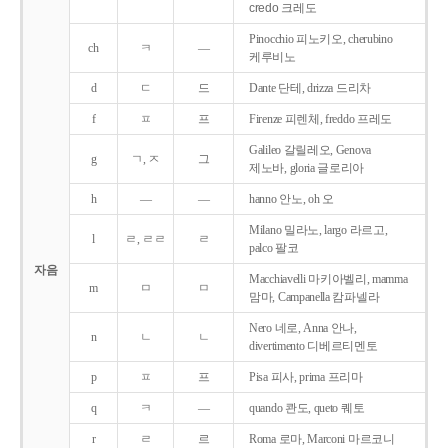
credo 크레도
Pinocchio 피노키오, cherubino
ch
ㅋ
―
케루비노
d
ㄷ
드
Dante 단테, drizza 드리차
f
ㅍ
프
Firenze 피렌체, freddo 프레도
Galileo 갈릴레오, Genova
g
ㄱ, ㅈ
그
제노바, gloria 글로리아
h
―
―
hanno 안노, oh 오
Milano 밀라노, largo 라르고,
l
ㄹ, ㄹㄹ
ㄹ
palco 팔코
자음
Macchiavelli 마키아벨리, mamma
m
ㅁ
ㅁ
맘마, Campanella 캄파넬라
Nero 네로, Anna 안나,
n
ㄴ
ㄴ
divertimento 디베르티멘토
p
ㅍ
프
Pisa 피사, prima 프리마
q
ㅋ
―
quando 콴도, queto 퀘토
r
ㄹ
르
Roma 로마, Marconi 마르코니