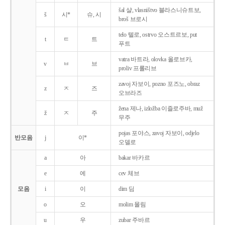
šal 샬, vlasništvo 블라스니슈트보,
š
시*
슈, 시
broš 브로시
telo 텔로, ostrvo 오스트르보, put
t
ㅌ
트
푸트
vatra 바트라, olovka 올로브카,
v
ㅂ
브
proliv 프롤리브
zavoj 자보이, pozno 포즈노, obraz
z
ㅈ
즈
오브라즈
žena 제나, izložba 이즐로주바, muž
ž
ㅈ
주
무주
pojas 포야스, zavoj 자보이, odjelo
반모음
j
이*
오델로
a
아
bakar 바카르
e
에
cev 체브
모음
i
이
dim 딤
o
오
molim 몰림
u
우
zubar 주바르