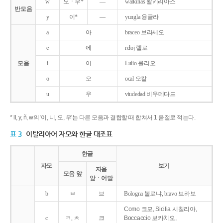
w
오ㆍ우*
―
walkirias 왈키리아스
반모음
y
이*
―
yungla 융글라
a
아
braceo 브라세오
e
에
reloj 렐로
모음
i
이
Lulio 룰리오
o
오
ocal 오칼
u
우
viudedad 비우데다드
* ll, y, ñ, w의 '이, 니, 오, 우'는 다른 모음과 결합할 때 합쳐서 1 음절로 적는다.
표 3
이탈리아어 자모와 한글 대조표
한글
자모
보기
자음
모음 앞
앞ㆍ어말
b
ㅂ
브
Bologna 볼로냐, bravo 브라보
Como 코모, Sicilia 시칠리아,
c
ㅋ, ㅊ
크
Boccaccio 보카치오,