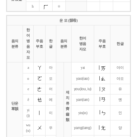
h
ㅎ
운 모 (韻母)
한
어
한어
음의
병
주음
한
음의
주음
병음
한글
분류
음
부호
글
분류
부호
자모
자
모
a
아
yai
야이
o
오
yao
(iao)
야오
e
어
you
(iou,
iu)
유
제
치
ê
에
yan
(ian)
옌
단운
류
單韻
齊
yi
이
yin(in)
인
齒
(i)
類
wu
우
yang
(iang)
양
(u)