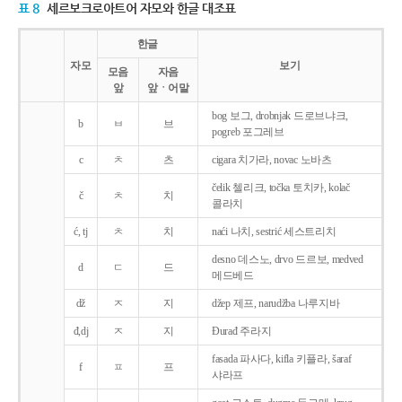
표 8
세르보크로아트어 자모와 한글 대조표
한글
자모
보기
모음
자음
앞
앞ㆍ어말
bog 보그, drobnjak 드로브냐크,
b
ㅂ
브
pogreb 포그레브
c
ㅊ
츠
cigara 치가라, novac 노바츠
čelik 첼리크, točka 토치카, kolač
č
ㅊ
치
콜라치
ć, tj
ㅊ
치
naći 나치, sestrić 세스트리치
desno 데스노, drvo 드르보, medved
d
ㄷ
드
메드베드
dž
ㅈ
지
džep 제프, narudžba 나루지바
đ,dj
ㅈ
지
Ðurađ 주라지
fasada 파사다, kifla 키플라, šaraf
f
ㅍ
프
샤라프