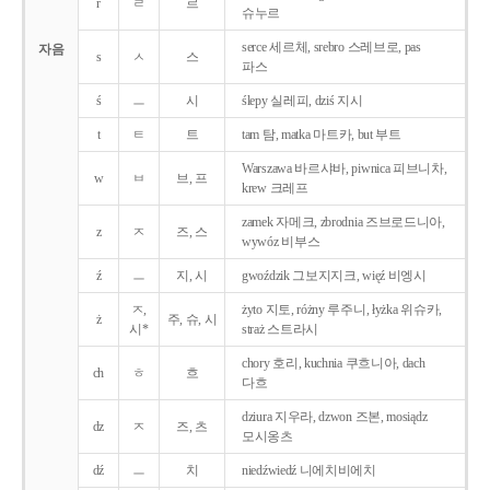
r
ㄹ
르
슈누르
serce 세르체, srebro 스레브로, pas
자음
s
ㅅ
스
파스
ś
ㅡ
시
ślepy 실레피, dziś 지시
t
ㅌ
트
tam 탐, matka 마트카, but 부트
Warszawa 바르샤바, piwnica 피브니차,
w
ㅂ
브, 프
krew 크레프
zamek 자메크, zbrodnia 즈브로드니아,
z
ㅈ
즈, 스
wywóz 비부스
ź
ㅡ
지, 시
gwoździk 그보지지크, więź 비엥시
ㅈ,
żyto 지토, różny 루주니, łyżka 위슈카,
ż
주, 슈, 시
시*
straż 스트라시
chory 호리, kuchnia 쿠흐니아, dach
ch
ㅎ
흐
다흐
dziura 지우라, dzwon 즈본, mosiądz
dz
ㅈ
즈, 츠
모시옹츠
dź
ㅡ
치
niedźwiedź 니에치비에치