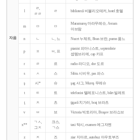
ㄹ,
l
ㄹ
bibliotecǎ 비블리오테커, hotel 호텔
ㄹㄹ
Maramureş 마라무레슈, Avram
m
ㅁ
ㅁ
아브람
자음
n
ㄴ
ㄴ, 느
Nucet 누체트, Bran 브란, pumn 품느
pianist 피아니스트, septembrie
p
ㅍ
ㅂ, 프
셉템브리에, cap 카프
r
ㄹ
르
radio 라디오, dor 도르
s
ㅅ
스
Sibiu 시비우, pas 파스
ş
시*
슈
şag 샤그, Mureş 무레슈
t
ㅌ
트
telefonist 텔레포니스트, bilet 빌레트
ţ
ㅊ
츠
ţigarǎ 치가러, braţ 브라츠
v
ㅂ
브
Victoria 빅토리아, Braşov 브라쇼브
ㄱㅅ,
크스,
x**
taxi 탁시, examen 에그자멘
그ㅈ
ㄱ스
z
ㅈ
즈
ziar 지아르, autobuz 아우토부즈