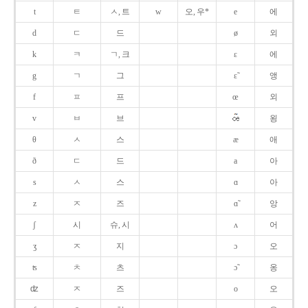
t
ㅌ
ㅅ, 트
w
오, 우*
e
에
d
ㄷ
드
ø
외
k
ㅋ
ㄱ, 크
ɛ
에
g
ㄱ
그
ɛ̃
앵
f
ㅍ
프
œ
외
v
ㅂ
브
욍
θ
ㅅ
스
æ
애
ð
ㄷ
드
a
아
s
ㅅ
스
ɑ
아
z
ㅈ
즈
ɑ̃
앙
ʃ
시
슈, 시
ʌ
어
ʒ
ㅈ
지
ɔ
오
ʦ
ㅊ
츠
ɔ̃
옹
ʣ
ㅈ
즈
o
오