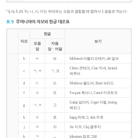
* lj, nj, š, j의 '리, 니, 시, 이'는 뒤따르는 모음과 결합할 때 합쳐서 1 음절로 적는다.
표 9
루마니아어 자모와 한글 대조표
한글
자모
보기
모음
자음
앞
앞ㆍ어말
b
ㅂ
브
bibliotecǎ 비블리오테커, alb 알브
Cîntec 큰테크, Cine 치네, facturǎ
c
ㅋ, ㅊ
ㄱ, 크
팍투러
d
ㄷ
드
Moldova 몰도바, Brad 브라드
f
ㅍ
프
Focşani 폭샤니, Cartof 카르토프
Galaţi 갈라치, Gigel 지젤, hering
g
ㄱ, ㅈ
그
헤린그
h
ㅎ
흐
haţeg 하체그, duh 두흐
j
ㅈ
지
Jiu 지우, Cluj 클루지
k
ㅋ
ㅡ
kilogram 킬로그람