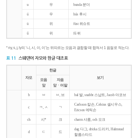
u
우
bunda 분더
ú
우
hús 후시
ü
위
füst 퓌슈트
ű
위
fű 퓌
* ny, s, j, ly의 ‘니, 시, 이, 이’는 뒤따르는 모음과 결합할 때 합쳐서 1 음절로 적는다.
표 11
스웨덴어 자모와 한글 대조표
한글
자모
보기
모음
자음
앞
앞ㆍ어말
b
ㅂ
ㅂ, 브
bal 발, snabbt 스납트, Jacob 야코브
Carlsson 칼손, Celsius 셀시우스,
c
ㅋ, ㅅ
ㄱ
Ericson 에릭손
ch
시*
크
charm 샤름, och 오크
dag 다그, dricka 드리카, Halmstad
d
ㄷ
드
할름스타드