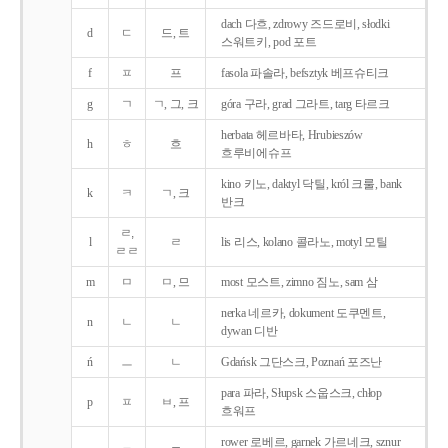
dach 다흐, zdrowy 즈드로비, słodki
d
ㄷ
드, 트
스워트키, pod 포트
f
ㅍ
프
fasola 파솔라, befsztyk 베프슈티크
g
ㄱ
ㄱ, 그, 크
góra 구라, grad 그라트, targ 타르크
herbata 헤르바타, Hrubieszów
h
ㅎ
흐
흐루비에슈프
kino 키노, daktyl 닥틸, król 크룰, bank
k
ㅋ
ㄱ, 크
반크
ㄹ,
l
ㄹ
lis 리스, kolano 콜라노, motyl 모틸
ㄹㄹ
m
ㅁ
ㅁ, 므
most 모스트, zimno 짐노, sam 삼
nerka 네르카, dokument 도쿠멘트,
n
ㄴ
ㄴ
dywan 디반
ń
ㅡ
ㄴ
Gdańsk 그단스크, Poznań 포즈난
para 파라, Słupsk 스웁스크, chłop
p
ㅍ
ㅂ, 프
흐워프
rower 로베르, garnek 가르네크, sznur