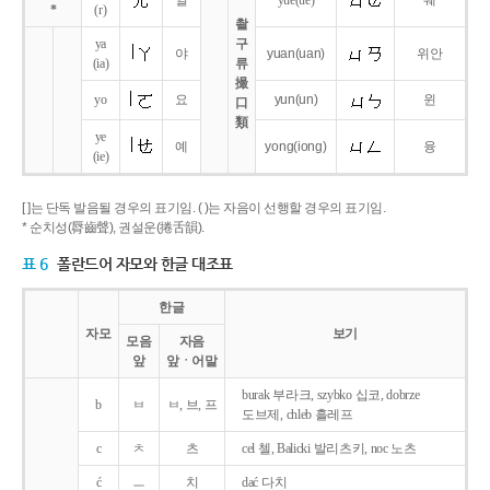
얼
yue
(ue)
웨
*
(r)
촬
ya
구
야
yuan
(uan)
위안
(ia)
류
撮
yo
요
yun
(un)
윈
口
類
ye
예
yong
(iong)
융
(ie)
[ ]는 단독 발음될 경우의 표기임. ( )는 자음이 선행할 경우의 표기임.
* 순치성(脣齒聲), 권설운(捲舌韻).
표 6
폴란드어 자모와 한글 대조표
한글
자모
보기
모음
자음
앞
앞ㆍ어말
burak 부라크, szybko 십코, dobrze
b
ㅂ
ㅂ, 브, 프
도브제, chleb 흘레프
c
ㅊ
츠
cel 첼, Balicki 발리츠키, noc 노츠
ć
ㅡ
치
dać 다치