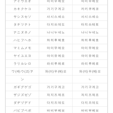
ア イ ウ エ オ
아 이 우 에 오
아 이 우 에 오
カ キ ク ケ コ
가 기 구 게 고
카 키 쿠 케 코
サ シ ス セ ソ
사 시 스 세 소
사 시 스 세 소
タ チ ツ テ ト
다 지 쓰 데 도
타 치 쓰 테 토
ナ ニ ヌ ネ ノ
나 니 누 네 노
나 니 누 네 노
ハ ヒ フ ヘ ホ
하 히 후 헤 호
하 히 후 헤 호
マ ミ ム メ モ
마 미 무 메 모
마 미 무 메 모
ヤ イ ユ エ ヨ
야 이 유 에 요
야 이 유 에 요
ラ リ ル レ ロ
라 리 루 레 로
라 리 루 레 로
ワ (ヰ) ウ (ヱ) ヲ
와 (이) 우 (에) 오
와 (이) 우 (에) 오
ン
ㄴ
ガ ギ グ ゲ ゴ
가 기 구 게 고
가 기 구 게 고
ザ ジ ズ ゼ ゾ
자 지 즈 제 조
자 지 즈 제 조
ダ ヂ ヅ デ ド
다 지 즈 데 도
다 지 즈 데 도
バ ビ ブ ベ ボ
바 비 부 베 보
바 비 부 베 보