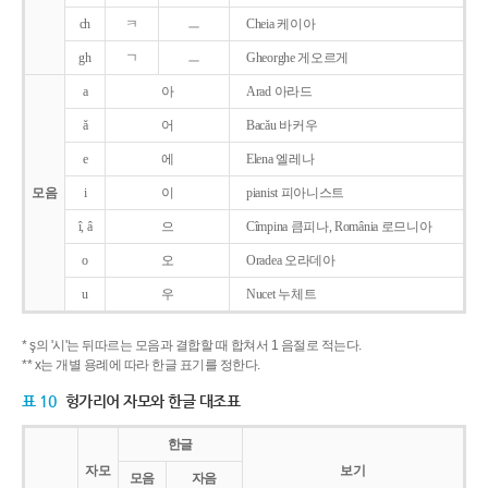
ch
ㅋ
ㅡ
Cheia 케이아
gh
ㄱ
ㅡ
Gheorghe 게오르게
a
아
Arad 아라드
ǎ
어
Bacǎu 바커우
e
에
Elena 엘레나
모음
i
이
pianist 피아니스트
î, â
으
Cîmpina 큼피나, România 로므니아
o
오
Oradea 오라데아
u
우
Nucet 누체트
* ş의 '시'는 뒤따르는 모음과 결합할 때 합쳐서 1 음절로 적는다.
** x는 개별 용례에 따라 한글 표기를 정한다.
표 10
헝가리어 자모와 한글 대조표
한글
자모
보기
모음
자음