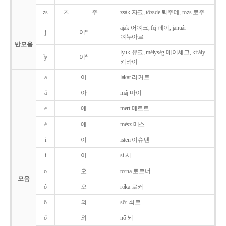
zs
ㅈ
주
zsák 자크, tőzsde 퇴주데, rozs 로주
ajak 어여크, fej 페이, január
j
이*
여누아르
반모음
lyuk 유크, mélység 메이셰그, király
ly
이*
키라이
a
어
lakat 러커트
á
아
máj 마이
e
에
mert 메르트
é
에
mész 메스
i
이
isten 이슈텐
í
이
sí 시
o
오
torna 토르너
모음
ó
오
róka 로커
ö
외
sör 쇠르
ő
외
nő 뇌