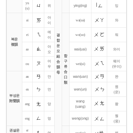
yu
위
ying
(ing)
잉
(u)
아
ai
wa
(ua)
와
이
에
ei
wo
(uo)
워
결
이
복운
합
複韻
운
아
ao
wai
(uai)
와이
모
오
합
結
어
구
웨이
合
ou
wei
(ui)
우
류
(우이)
韻
合
母
an
안
wan
(uan)
완
口
類
원
en
언
wen
(un)
(운)
부성운
附聲韻
wang
ang
앙
왕
(uang)
웡
eng
엉
weng
(ong)
(웅)
권설운
er