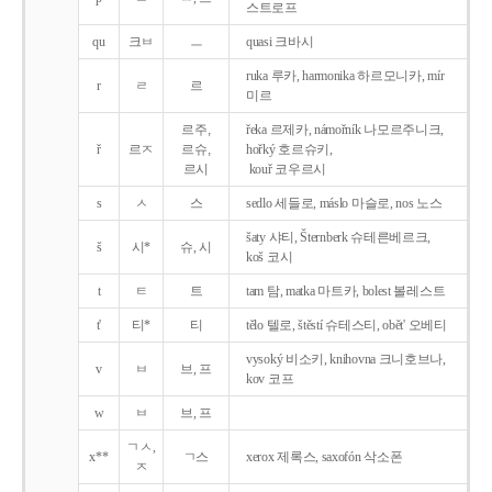
스트로프
qu
크ㅂ
ㅡ
quasi 크바시
ruka 루카, harmonika 하르모니카, mír
r
ㄹ
르
미르
르주,
řeka 르제카, námořník 나모르주니크,
ř
르ㅈ
르슈,
hořký 호르슈키,
르시
kouř 코우르시
s
ㅅ
스
sedlo 세들로, máslo 마슬로, nos 노스
šaty 샤티, Šternberk 슈테른베르크,
š
시*
슈, 시
koš 코시
t
ㅌ
트
tam 탐, matka 마트카, bolest 볼레스트
t'
티*
티
tělo 텔로, štěstí 슈테스티, obět' 오베티
vysoký 비소키, knihovna 크니호브나,
v
ㅂ
브, 프
kov 코프
w
ㅂ
브, 프
ㄱㅅ,
x**
ㄱ스
xerox 제록스, saxofón 삭소폰
ㅈ