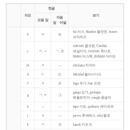
한글
자모
보기
자음
모음 앞
앞ㆍ어말
biz 비스, blandon 블란돈, braceo
b
ㅂ
브
브라세오
colcren 콜크렌, Cecilia
c
ㅋ, ㅅ
ㄱ, 크
세실리아, coccion 콕시온,
bistec 비스텍, dictado 딕타도
ch
ㅊ
―
chicharra 치차라
d
ㄷ
드
felicidad 펠리시다드
f
ㅍ
프
fuga 푸가, fran 프란
ganga 강가, geologia
g
ㄱ, ㅎ
그
헤올로히아, yungla 융글라
h
―
―
hipo 이포, quehacer 케아세르
j
ㅎ
―
jueves 후에베스, reloj 렐로
k
ㅋ
크
kapok 카포크