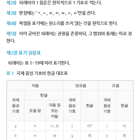
제2항
외래어의 1 음운은 원칙적으로 1 기호로 적는다.
제3항
받침에는 ‘ㄱ, ㄴ, ㄹ, ㅁ, ㅂ, ㅅ, ㅇ’만을 쓴다.
제4항
파열음 표기에는 된소리를 쓰지 않는 것을 원칙으로 한다.
제5항
이미 굳어진 외래어는 관용을 존중하되, 그 범위와 용례는 따로 정
한다.
제2장 표기 일람표
외래어는 표 1~19에 따라 표기한다.
표 1
국제 음성 기호와 한글 대조표
자음
반모음
모음
한글
국제
국제
국제
자음 앞
음성
음성
한글
음성
한글
모음 앞
또는
기호
기호
기호
어말
p
ㅍ
ㅂ, 프
j
이*
i
이
b
ㅂ
브
ɥ
위
y
위