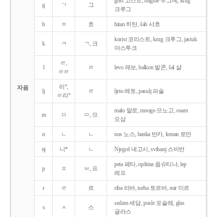
gost 고스트, dugme 두그메, krug
g
ㄱ
그
크루그
h
ㅎ
흐
hitan 히탄, šah 샤흐
korist 코리스트, krug 크루그, jastuk
k
ㅋ
ㄱ, 크
야스투크
ㄹ,
l
ㄹ
levo 레보, balkon 발콘, šal 샬
ㄹㄹ
리*,
자음
lj
ㄹ
ljeto 레토, pasulj 파술
ㄹ리*
malo 말로, mnogo 므노고, osam
m
ㅁ
ㅁ, 므
오삼
n
ㄴ
ㄴ
nos 노스, banka 반카, loman 로만
nj
니*
ㄴ
Njegoš 녜고시, svibanj 스비반
peta 페타, opština 옵슈티나, lep
p
ㅍ
ㅂ, 프
레프
r
ㄹ
르
riba 리바, torba 토르바, mir 미르
sedam 세담, posle 포슬레, glas
s
ㅅ
스
글라스