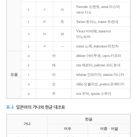
Sorrento 소렌토, asma 아스마,
s
ㅅ
스
sasso 사소
t
ㅌ
트
Torino 토리노, tranne 트란네
Vivace 비바체, manovra
v
ㅂ
브
마노브라
z
ㅊ
―
nozze 노체, mancanza 만칸차
a
아
abituro 아비투로, capra 카프라
e
에
erta 에르타, padrone 파드로네
모음
i
이
infamia 인파미아, manica 마니카
o
오
oblio 오블리오, poetica 포에티카
u
우
uva 우바, spuma 스푸마
표 4
일본어의 가나와 한글 대조표
한글
가나
어두
어중ㆍ어말