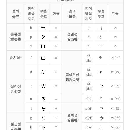
한어
한어
음의
주음
음의
주음
병음
한글
병음
한글
분류
부호
분류
부호
자모
자모
b
ㅂ
j
ㅈ
중순성
설면성
p
ㅍ
q
ㅊ
重脣聲
舌面聲
m
ㅁ
x
ㅅ
zh
순치성*
f
ㅍ
ㅈ [즈]
[zhi]
ch
d
ㄷ
ㅊ [츠]
교설첨성
[chi]
翹舌尖聲
sh
t
ㅌ
ㅅ [스]
설첨성
[shi]
舌尖聲
ㄖ
n
ㄴ
r [ri]
ㄹ [르]
l
ㄹ
z [zi]
ㅉ [쯔]
설치성
g
ㄱ
c [ci]
ㅊ [츠]
舌齒聲
설근성
k
ㅋ
s [si]
ㅆ [쓰]
舌根聲