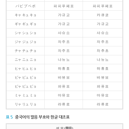
パ ピ プ ペ ポ
파 피 푸 페 포
파 피 푸 페 포
キャ キュ キョ
갸 규 교
캬 큐 쿄
ギャ ギュ ギョ
갸 규 교
갸 규 교
シャ シュ ショ
샤 슈 쇼
샤 슈 쇼
ジャ ジュ ジョ
자 주 조
자 주 조
チャ チュ チョ
자 주 조
차 추 초
ニャ ニュ ニョ
냐 뉴 뇨
냐 뉴 뇨
ヒャ ヒュ ヒョ
햐 휴 효
햐 휴 효
ビャ ビュ ビョ
뱌 뷰 뵤
뱌 뷰 뵤
ピャ ピュ ピョ
퍄 퓨 표
퍄 퓨 표
ミャ ミュ ミョ
먀 뮤 묘
먀 뮤 묘
リャ リュ リョ
랴 류 료
랴 류 료
표 5
중국어의 발음 부호와 한글 대조표
성 모 (聲母)