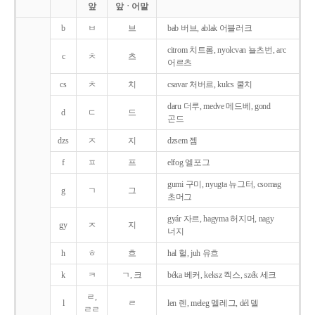
앞
앞ㆍ어말
b
ㅂ
브
bab 버브, ablak 어블러크
citrom 치트롬, nyolcvan 뇰츠번, arc
c
ㅊ
츠
어르츠
cs
ㅊ
치
csavar 처버르, kulcs 쿨치
daru 더루, medve 메드베, gond
d
ㄷ
드
곤드
dzs
ㅈ
지
dzsem 젬
f
ㅍ
프
elfog 엘포그
gumi 구미, nyugta 뉴그터, csomag
g
ㄱ
그
초머그
gyár 자르, hagyma 허지머, nagy
gy
ㅈ
지
너지
h
ㅎ
흐
hal 헐, juh 유흐
k
ㅋ
ㄱ, 크
béka 베커, keksz 켁스, szék 세크
ㄹ,
l
ㄹ
len 렌, meleg 멜레그, dél 델
ㄹㄹ