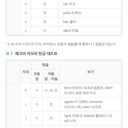
o
오
udo 우도
ó
우
próba 프루바
u
우
kula 쿨라
y
이
daktyl 닥틸
* ż, sz, rz의 '시'와 j의 '이'는 뒤따르는 모음과 결합할 때 합쳐서 1 음절로 적는다.
표 7
체코어 자모와 한글 대조표
한글
자모
보기
모음
자음
앞
앞ㆍ어말
barva 바르바, obchod 옵호트, dobrý
b
ㅂ
ㅂ, 브, 프
도브리, jeřab 예르자프
cigareta 치가레타, nemocnice
c
ㅊ
츠
네모츠니체, nemoc 네모츠
čapek 차페크, kulečnik 쿨레치니크,
č
ㅊ
치
míč 미치