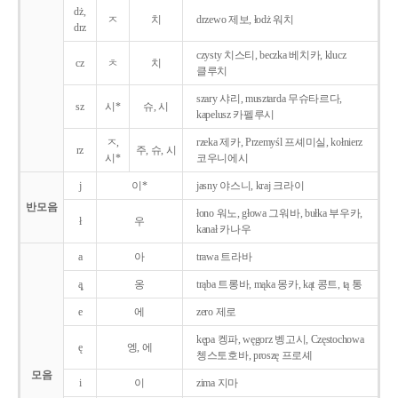
dż,
ㅈ
치
drzewo 제보, łodż 워치
drz
czysty 치스티, beczka 베치카, klucz
cz
ㅊ
치
클루치
szary 샤리, musztarda 무슈타르다,
sz
시*
슈, 시
kapelusz 카펠루시
ㅈ,
rzeka 제카, Przemyśl 프셰미실, kołnierz
rz
주, 슈, 시
시*
코우니에시
j
이*
jasny 야스니, kraj 크라이
반모음
łono 워노, głowa 그워바, bułka 부우카,
ł
우
kanał 카나우
a
아
trawa 트라바
ą̨
옹
trąba 트롱바, mąka 몽카, kąt 콩트, tą 통
e
에
zero 제로
kępa 켕파, węgorz 벵고시, Częstochowa
ę
엥, 에
쳉스토호바, proszę 프로셰
모음
i
이
zima 지마