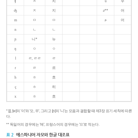
ʧ
ㅊ
치
u
우
ʤ
ㅈ
지
ə**
어
m
ㅁ
ㅁ
ɚ
어
n
ㄴ
ㄴ
ɲ
니*
뉴
ŋ
ㅇ
ㅇ
l
ㄹ, ㄹㄹ
ㄹ
r
ㄹ
르
h
ㅎ
흐
ç
ㅎ
히
x
ㅎ
흐
* [j], [w]의 '이'와 '오, 우', 그리고 [ɲ]의 '니'는 모음과 결합할 때 제3장 표기 세칙에 따른
다.
** 독일어의 경우에는 '에', 프랑스어의 경우에는 '으'로 적는다.
표 2
에스파냐어 자모와 한글 대조표