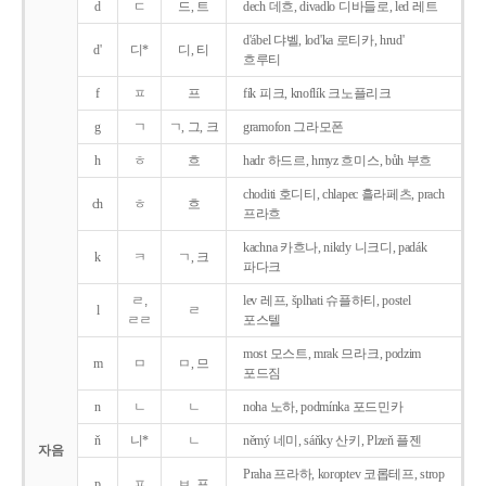
d
ㄷ
드, 트
dech 데흐, divadlo 디바들로, led 레트
d'ábel 댜벨, lod'ka 로티카, hrud'
d'
디*
디, 티
흐루티
f
ㅍ
프
fík 피크, knoflík 크노플리크
g
ㄱ
ㄱ, 그, 크
gramofon 그라모폰
h
ㅎ
흐
hadr 하드르, hmyz 흐미스, bůh 부흐
choditi 호디티, chlapec 흘라페츠, prach
ch
ㅎ
흐
프라흐
kachna 카흐나, nikdy 니크디, padák
k
ㅋ
ㄱ, 크
파다크
ㄹ,
lev 레프, šplhati 슈플하티, postel
l
ㄹ
ㄹㄹ
포스텔
most 모스트, mrak 므라크, podzim
m
ㅁ
ㅁ, 므
포드짐
n
ㄴ
ㄴ
noha 노하, podmínka 포드민카
ň
니*
ㄴ
němý 네미, sáňky 산키, Plzeň 플젠
자음
Praha 프라하, koroptev 코롭테프, strop
p
ㅍ
ㅂ, 프