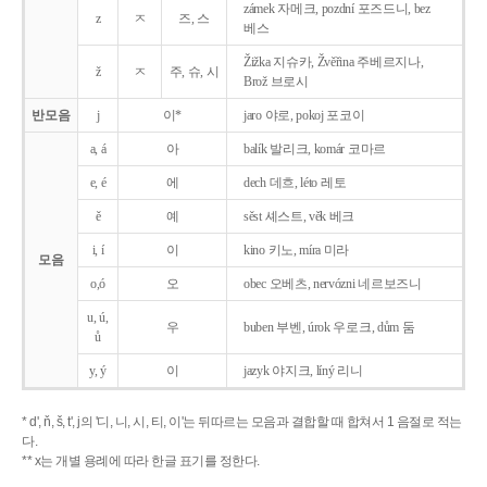
zámek 자메크, pozdní 포즈드니, bez
z
ㅈ
즈, 스
베스
Žižka 지슈카, Žvěřina 주베르지나,
ž
ㅈ
주, 슈, 시
Brož 브로시
반모음
j
이*
jaro 야로, pokoj 포코이
a, á
아
balík 발리크, komár 코마르
e, é
에
dech 데흐, léto 레토
ě
예
sěst 셰스트, věk 베크
i, í
이
kino 키노, míra 미라
모음
o,ó
오
obec 오베츠, nervózni 네르보즈니
u, ú,
우
buben 부벤, úrok 우로크, dům 둠
ů
y, ý
이
jazyk
야지크, líný 리니
* d', ň, š, t', j의 '디, 니, 시, 티, 이'는 뒤따르는 모음과 결합할 때 합쳐서 1 음절로 적는
다.
** x는 개별 용례에 따라 한글 표기를 정한다.