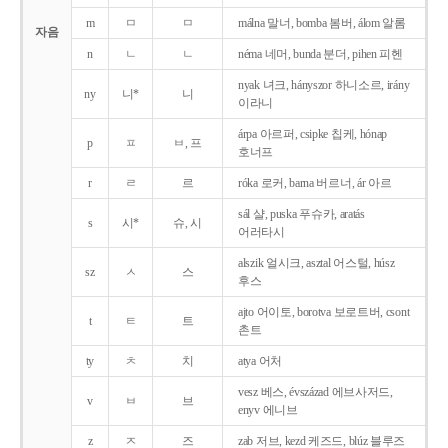
m
ㅁ
ㅁ
málna 말너, bomba 봄버, álom 알롬
자음
n
ㄴ
ㄴ
néma 네머, bunda 분더, pihen 피헨
nyak 녀크, hányszor 하니소르, irány
ny
니*
니
이라니
árpa 아르퍼, csipke 칩케, hónap
p
ㅍ
ㅂ, 프
호너프
r
ㄹ
르
róka 로커, barna 버르너, ár 아르
sál 샬, puska 푸슈카, aratás
s
시*
슈, 시
어러타시
alszik 얼시크, asztal 어스털, húsz
sz
ㅅ
스
후스
ajto 어이토, borotva 보로트버, csont
t
ㅌ
트
촌트
ty
ㅊ
치
atya 어처
vesz 베스, évszázad 에브사저드,
v
ㅂ
브
enyv 에니브
z
ㅈ
즈
zab 저브, kezd 케즈드, blúz 블루즈