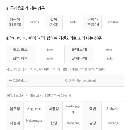
3. 구개음화가 되는 경우
해돋이
같이
굳히다
haedoji
gachi
guchida
[해도지]
[가치]
[구치다]
4. ‘ㄱ, ㄷ, ㅂ, ㅈ’이 ‘ㅎ’과 합하여 거센소리로 소리 나는 경우
좋고[조코]
joko
놓다[노타]
nota
잡혀[자펴]
japyeo
낳지[나치]
nachi
다만, 체언에서 ‘ㄱ, ㄷ, ㅂ’ 뒤에 ‘ㅎ’이 따를 때에는 ‘ㅎ’을 밝혀 적는다.
묵호(Mukho)
집현전(Jiphyeonjeon)
[붙임] 된소리되기는 표기에 반영하지 않는다.
Nakdonggan
압구정
Apgujeong
낙동강
죽변
Jukbyeon
g
Nakseongda
낙성대
합정
Hapjeong
팔당
Paldang
e