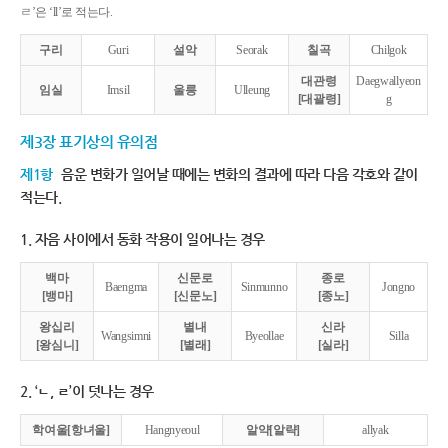
ㄹ’은 ‘ll’로 적는다.
구리
Guri
설악
Seorak
칠곡
Chilgok
대관령
Daegwallyeon
임실
Imsil
울릉
Ulleung
[대괄령]
g
제3장 표기상의 유의점
제1항
음운 변화가 일어날 때에는 변화의 결과에 따라 다음 각호와 같이
적는다.
1. 자음 사이에서 동화 작용이 일어나는 경우
백마
신문로
종로
Baengma
Sinmunno
Jongno
[뱅마]
[신문노]
[종노]
왕십리
별내
신라
Wangsimni
Byeollae
Silla
[왕심니]
[별래]
[실라]
2. ‘ㄴ, ㄹ’이 덧나는 경우
학여울[항녀울]
Hangnyeoul
알약[알략]
allyak