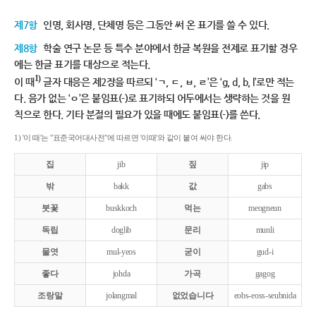
제7항
인명, 회사명, 단체명 등은 그동안 써 온 표기를 쓸 수 있다.
제8항
학술 연구 논문 등 특수 분야에서 한글 복원을 전제로 표기할 경우
에는 한글 표기를 대상으로 적는다.
1)
이 때
글자 대응은 제2장을 따르되 ‘ㄱ, ㄷ, ㅂ, ㄹ’은 ‘g, d, b, l’로만 적는
다. 음가 없는 ‘ㅇ’은 붙임표(-)로 표기하되 어두에서는 생략하는 것을 원
칙으로 한다. 기타 분절의 필요가 있을 때에도 붙임표(-)를 쓴다.
1) '이 때'는 "표준국어대사전"에 따르면 '이때'와 같이 붙여 써야 한다.
집
jib
짚
jip
밖
bakk
값
gabs
붓꽃
buskkoch
먹는
meogneun
독립
doglib
문리
munli
물엿
mul-yeos
굳이
gud-i
좋다
johda
가곡
gagog
조랑말
jolangmal
없었습니다
eobs-eoss-seubnida