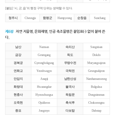
[붙임] ‘시, 군, 읍’의 행정 구역 단위는 생략할 수 있다.
청주시
Cheongju
함평군
Hampyeong
순창읍
Sunchang
제6항
자연 지물명, 문화재명, 인공 축조물명은 붙임표(-) 없이 붙여 쓴
다.
남산
Namsan
속리산
Songnisan
금강
Geumgang
독도
Dokdo
경복궁
Gyeongbokgung
무량수전
Muryangsujeon
연화교
Yeonhwagyo
극락전
Geungnakjeon
안압지
Anapji
남한산성
Namhansanseong
화랑대
Hwarangdae
불국사
Bulguksa
현충사
Hyeonchungsa
독립문
Dongnimmun
오죽헌
Ojukheon
촉석루
Chokseongnu
종묘
Jongmyo
다보탑
Dabotap