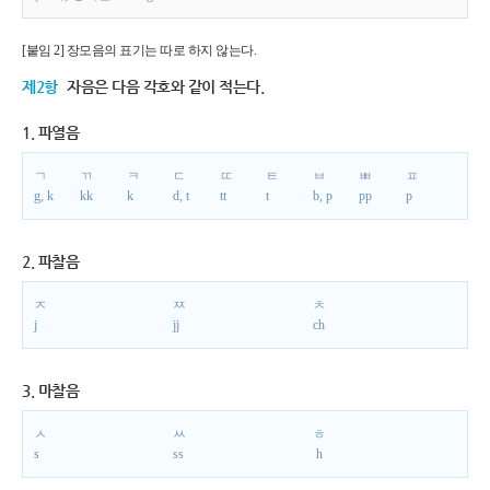
[붙임 2] 장모음의 표기는 따로 하지 않는다.
제2항
자음은 다음 각호와 같이 적는다.
1. 파열음
ㄱ
ㄲ
ㅋ
ㄷ
ㄸ
ㅌ
ㅂ
ㅃ
ㅍ
g, k
kk
k
d, t
tt
t
b, p
pp
p
2. 파찰음
ㅈ
ㅉ
ㅊ
j
jj
ch
3. 마찰음
ㅅ
ㅆ
ㅎ
s
ss
h