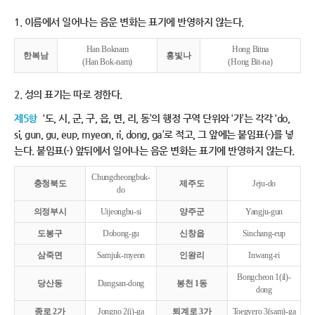
1. 이름에서 일어나는 음운 변화는 표기에 반영하지 않는다.
Han Boknam
Hong Bitna
한복남
홍빛나
(Han Bok-nam)
(Hong Bit-na)
2. 성의 표기는 따로 정한다.
제5항
‘도, 시, 군, 구, 읍, 면, 리, 동’의 행정 구역 단위와 ‘가’는 각각 ‘do,
si, gun, gu, eup, myeon, ri, dong, ga’로 적고, 그 앞에는 붙임표(-)를 넣
는다. 붙임표(-) 앞뒤에서 일어나는 음운 변화는 표기에 반영하지 않는다.
Chungcheongbuk-
충청북도
제주도
Jeju-do
do
의정부시
Uijeongbu-si
양주군
Yangju-gun
도봉구
Dobong-gu
신창읍
Sinchang-eup
삼죽면
Samjuk-myeon
인왕리
Inwang-ri
Bongcheon 1(il)-
당산동
Dangsan-dong
봉천 1동
dong
종로 2가
Jongno 2(i)-ga
퇴계로 3가
Toegyero 3(sam)-ga