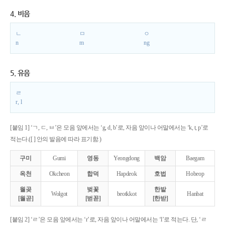
4. 비음
ㄴ
ㅁ
ㅇ
n
m
ng
5. 유음
ㄹ
r, l
[붙임 1] ‘ㄱ, ㄷ, ㅂ’은 모음 앞에서는 ‘g, d, b’로, 자음 앞이나 어말에서는 ‘k, t, p’로
적는다.([ ] 안의 발음에 따라 표기함.)
구미
Gumi
영동
Yeongdong
백암
Baegam
옥천
Okcheon
합덕
Hapdeok
호법
Hobeop
월곶
벚꽃
한밭
Wolgot
beotkkot
Hanbat
[월곧]
[벋꼳]
[한받]
[붙임 2] ‘ㄹ’은 모음 앞에서는 ‘r’로, 자음 앞이나 어말에서는 ‘l’로 적는다. 단, ‘ㄹ