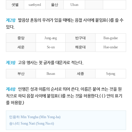
샛별
saetbyeol
울산
Ulsan
제2항
발음상 혼동의 우려가 있을 때에는 음절 사이에 붙임표(-)를 쓸 수
있다.
중앙
Jung-ang
반구대
Ban-gudae
세운
Se-un
해운대
Hae-undae
제3항
고유 명사는 첫 글자를 대문자로 적는다.
부산
Busan
세종
Sejong
제4항
인명은 성과 이름의 순서로 띄어 쓴다. 이름은 붙여 쓰는 것을 원
칙으로 하되 음절 사이에 붙임표(-)를 쓰는 것을 허용한다.( ( ) 안의 표기
를 허용함.)
민용하 Min Yongha (Min Yong-ha)
송나리 Song Nari (Song Na-ri)