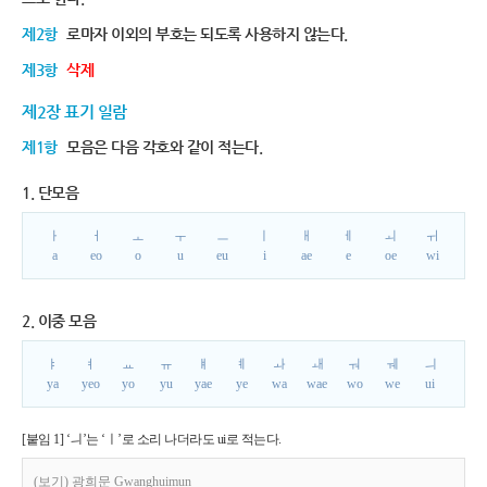
제2항
로마자 이외의 부호는 되도록 사용하지 않는다.
제3항
삭제
제2장 표기 일람
제1항
모음은 다음 각호와 같이 적는다.
1. 단모음
ㅏ
ㅓ
ㅗ
ㅜ
ㅡ
ㅣ
ㅐ
ㅔ
ㅚ
ㅟ
a
eo
o
u
eu
i
ae
e
oe
wi
2. 이중 모음
ㅑ
ㅕ
ㅛ
ㅠ
ㅒ
ㅖ
ㅘ
ㅙ
ㅝ
ㅞ
ㅢ
ya
yeo
yo
yu
yae
ye
wa
wae
wo
we
ui
[붙임 1] ‘ㅢ’는 ‘ㅣ’로 소리 나더라도 ui로 적는다.
(보기) 광희문 Gwanghuimun