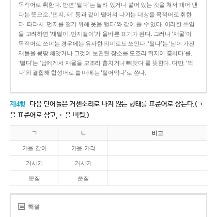
목적어로 취한다. 반면 ‘떨다’는 달려 있거나 붙어 있는 것을 쳐서 떼어 낸
다는 뜻으로, ‘먼지, 재’ 등과 같이 떨어져 나가는 대상을 목적어로 취한
다. 따라서 ‘먼지를 떨기 위해 옷을 털다’와 같이 쓸 수 있다. 이러한 쓰임
을 고려하면 ‘재떨이, 먼지떨이’가 올바른 표기가 된다. 그러나 ‘재물’이
목적어로 쓰이는 경우에는 유사한 의미로도 쓰인다. ‘털다’는 ‘남이 가진
재물을 몽땅 빼앗거나 그것이 보관된 장소를 모조리 뒤지어 훔치다’를,
‘떨다’는 ‘남에게서 재물을 모조리 훔치거나 빼앗다’를 뜻한다. 다만, ‘먹
다’와 결합해 합성어로 쓸 때에는 ‘털어먹다’로 쓴다.
제4항
다음 단어들은 거센소리로 나지 않는 형태를 표준어로 삼는다.(ㄱ
을 표준어로 삼고, ㄴ을 버림.)
ㄱ
ㄴ
비고
가을-갈이
가을-카리
거시기
거시키
분침
푼침
해설