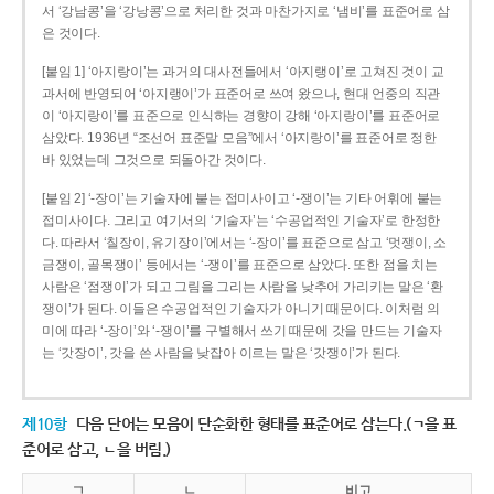
서 ‘강남콩’을 ‘강낭콩’으로 처리한 것과 마찬가지로 ‘냄비’를 표준어로 삼
은 것이다.
[붙임 1] ‘아지랑이’는 과거의 대사전들에서 ‘아지랭이’로 고쳐진 것이 교
과서에 반영되어 ‘아지랭이’가 표준어로 쓰여 왔으나, 현대 언중의 직관
이 ‘아지랑이’를 표준으로 인식하는 경향이 강해 ‘아지랑이’를 표준어로
삼았다. 1936년 “조선어 표준말 모음”에서 ‘아지랑이’를 표준어로 정한
바 있었는데 그것으로 되돌아간 것이다.
[붙임 2] ‘-장이’는 기술자에 붙는 접미사이고 ‘-쟁이’는 기타 어휘에 붙는
접미사이다. 그리고 여기서의 ‘기술자’는 ‘수공업적인 기술자’로 한정한
다. 따라서 ‘칠장이, 유기장이’에서는 ‘-장이’를 표준으로 삼고 ‘멋쟁이, 소
금쟁이, 골목쟁이’ 등에서는 ‘-쟁이’를 표준으로 삼았다. 또한 점을 치는
사람은 ‘점쟁이’가 되고 그림을 그리는 사람을 낮추어 가리키는 말은 ‘환
쟁이’가 된다. 이들은 수공업적인 기술자가 아니기 때문이다. 이처럼 의
미에 따라 ‘-장이’와 ‘-쟁이’를 구별해서 쓰기 때문에 갓을 만드는 기술자
는 ‘갓장이’, 갓을 쓴 사람을 낮잡아 이르는 말은 ‘갓쟁이’가 된다.
제10항
다음 단어는 모음이 단순화한 형태를 표준어로 삼는다.(ㄱ을 표
준어로 삼고, ㄴ을 버림.)
ㄱ
ㄴ
비고