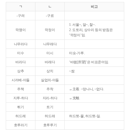
ㄱ
ㄴ
비고
-구려
-구료
1. 서울~, 알~, 찰~.
깍쟁이
깍정이
2. 도토리, 상수리 등의 받침은
‘깍정이’임.
나무라다
나무래다
미수
미시
미숫-가루.
바라다
바래다
‘바램[所望]’은 비표준어임.
상추
상치
~쌈.
시러베-아들
실업의-아들
주책
주착
←主着. ~망나니, ~없다.
지루-하다
지리-하다
←支離.
튀기
트기
허드레
허드래
허드렛-물, 허드렛-일.
호루라기
호루루기