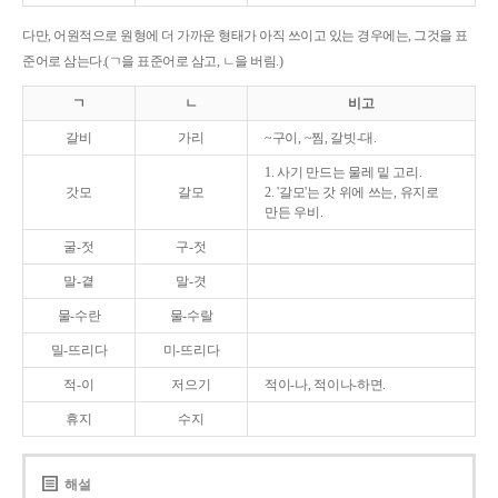
다만, 어원적으로 원형에 더 가까운 형태가 아직 쓰이고 있는 경우에는, 그것을 표
준어로 삼는다.(ㄱ을 표준어로 삼고, ㄴ을 버림.)
ㄱ
ㄴ
비고
갈비
가리
~구이, ~찜, 갈빗-대.
1. 사기 만드는 물레 밑 고리.
갓모
갈모
2. '갈모'는 갓 위에 쓰는, 유지로
만든 우비.
굴-젓
구-젓
말-곁
말-겻
물-수란
물-수랄
밀-뜨리다
미-뜨리다
적-이
저으기
적이-나, 적이나-하면.
휴지
수지
해설