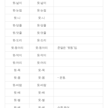
윗-넓이
웃-넓이
윗-눈썹
웃-눈썹
윗-니
웃-니
윗-당줄
웃-당줄
윗-덧줄
웃-덧줄
윗-도리
웃-도리
윗-동아리
웃-동아리
준말은 ‘윗동’임.
윗-막이
웃-막이
윗-머리
웃-머리
윗-목
웃-목
윗-몸
웃-몸
~ 운동.
윗-바람
웃-바람
윗-배
웃-배
윗-벌
웃-벌
윗-변
웃-변
수학 용어.