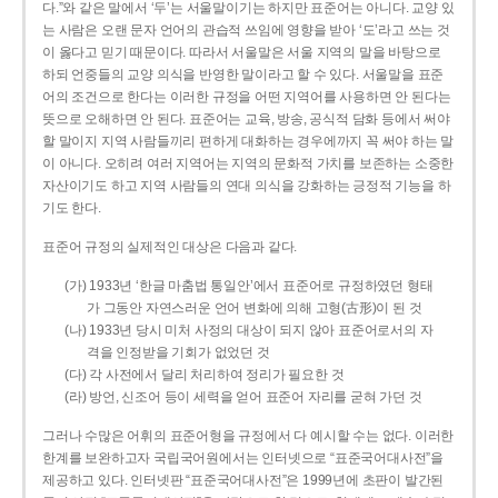
다.”와 같은 말에서 ‘두’는 서울말이기는 하지만 표준어는 아니다. 교양 있
는 사람은 오랜 문자 언어의 관습적 쓰임에 영향을 받아 ‘도’라고 쓰는 것
이 옳다고 믿기 때문이다. 따라서 서울말은 서울 지역의 말을 바탕으로
하되 언중들의 교양 의식을 반영한 말이라고 할 수 있다. 서울말을 표준
어의 조건으로 한다는 이러한 규정을 어떤 지역어를 사용하면 안 된다는
뜻으로 오해하면 안 된다. 표준어는 교육, 방송, 공식적 담화 등에서 써야
할 말이지 지역 사람들끼리 편하게 대화하는 경우에까지 꼭 써야 하는 말
이 아니다. 오히려 여러 지역어는 지역의 문화적 가치를 보존하는 소중한
자산이기도 하고 지역 사람들의 연대 의식을 강화하는 긍정적 기능을 하
기도 한다.
표준어 규정의 실제적인 대상은 다음과 같다.
(가) 1933년 ‘한글 마춤법 통일안’에서 표준어로 규정하였던 형태
가 그동안 자연스러운 언어 변화에 의해 고형(古形)이 된 것
(나) 1933년 당시 미처 사정의 대상이 되지 않아 표준어로서의 자
격을 인정받을 기회가 없었던 것
(다) 각 사전에서 달리 처리하여 정리가 필요한 것
(라) 방언, 신조어 등이 세력을 얻어 표준어 자리를 굳혀 가던 것
그러나 수많은 어휘의 표준어형을 규정에서 다 예시할 수는 없다. 이러한
한계를 보완하고자 국립국어원에서는 인터넷으로 “표준국어대사전”을
제공하고 있다. 인터넷판 “표준국어대사전”은 1999년에 초판이 발간된