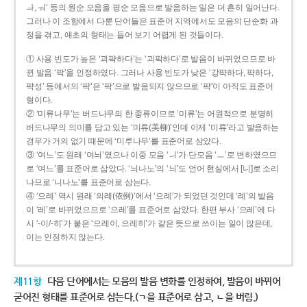
ㅘ, ㅝ’ 등의 원순 모음을 평순 모음으로 발음하는 일은 더 흔히 일어난다.
그러나 이 조항에서 다룬 단어들은 표준어 지역에서도 모음의 단순화 과
정을 겪고, 애초의 형태는 들어 보기 어렵게 된 것들이다.
① 사용 빈도가 높은 ‘괴퍅하다’는 ‘괴팍하다’로 발음이 바뀌었으므로 바
뀐 발음 ‘팍’을 인정하였다. 그러나 사용 빈도가 낮은 ‘강퍅하다, 퍅하다,
퍅성’ 등에서의 ‘퍅’은 ‘팍’으로 발음되지 않으므로 ‘퍅’이 아직도 표준어
형이다.
② ‘미류나무’는 버드나무의 한 종류이므로 ‘미류’는 어원적으로 분명히
버드나무의 의미를 담고 있는 ‘미류(美柳)’인데 이제 ‘미류’라고 발음하는
경우가 거의 없기 때문에 ‘미루나무’를 표준어로 삼았다.
③ ‘여느’도 원래 ‘여늬’였으나 이중 모음 ‘ㅢ’가 단모음 ‘ㅡ’로 변하였으므
로 ‘여느’를 표준어로 삼았다. ‘늬나노’의 ‘늬’도 언어 현실에서 [니]로 소리
나므로 ‘니나노’를 표준어로 삼는다.
④ ‘으례’ 역시 원래 ‘의례(依例)’에서 ‘으례’가 되었던 것인데 ‘례’의 발음
이 ‘레’로 바뀌었으므로 ‘으레’를 표준어로 삼았다. 한편 부사 ‘으레’에 다
시 ‘-이/-히’가 붙은 ‘으레이, 으레히’가 같은 뜻으로 쓰이는 일이 많은데,
이는 인정하지 않는다.
제11항
다음 단어에서는 모음의 발음 변화를 인정하여, 발음이 바뀌어
굳어진 형태를 표준어로 삼는다.(ㄱ을 표준어로 삼고, ㄴ을 버림.)