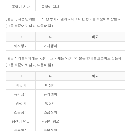
동댕이-치다
동당이-치다
[붙임 1] 다음 단어는 ‘ㅣ’ 역행 동화가 일어나지 아니한 형태를 표준어로 삼는다.
(ㄱ을 표준어로 삼고, ㄴ을 버림.)
ㄱ
ㄴ
비고
아지랑이
아지랭이
[붙임 2] 기술자에게는 ‘-장이’, 그 외에는 ‘-쟁이’가 붙는 형태를 표준어로 삼는다.
(ㄱ을 표준어로 삼고, ㄴ을 버림.)
ㄱ
ㄴ
비고
미장이
미쟁이
유기장이
유기쟁이
멋쟁이
멋장이
소금쟁이
소금장이
담쟁이-덩굴
담장이-덩굴
골목쟁이
골목장이