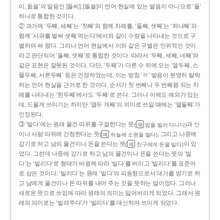
이, 돐을’의 발음인 [돌씨], [돌쓸]이 언어 현실에 있는 발음이 아니므로 ‘돌’
하나로 통합한 것이다.
② 과거에 ‘두째, 세째’는 ‘첫째’와 함께 차례를, ‘둘째, 셋째’는 ‘하나째’와
함께 ‘사과를 벌써 셋째 먹는다’에서와 같이 수량을 나타내는 것으로 구
별하여 써 왔다. 그러나 언어 현실에서 이와 같은 구별은 인위적인 것이
라고 판단되어 ‘둘째, 셋째’로 통합한 것이다. 따라서 ‘두째, 세째, 네째’와
같은 표현은 잘못된 것이다. 다만, ‘두째’가 다른 수 뒤에 오는 ‘열두째, 스
물두째, 서른두째’ 등은 인정하였는데, 이는 받침 ‘ㄹ’ 발음이 분명히 탈락
하는 언어 현실을 근거로 한 것이다. 순서가 첫 번째나 두 번째쯤 되는 차
례를 나타내는 ‘한두째’에서도 ‘두째’로 쓴다. 그러나 이에도 예외가 있는
데, 드물게 쓰이기는 하지만 ‘열두 개째’의 의미로 쓰일 때에는 ‘열둘째’가
인정된다.
③ ‘빌다’에는 원래 물건 따위를 구걸한다는 뜻
과 신
(
밥을 빌러 다니다)
예
이나 사람 따위에 간청한다는 뜻
, 그리고 나중에
(
하늘에 소원을 빌다)
예
갚기로 하고 남의 물건이나 돈을 쓴다는 뜻
이 있
(
친구에게 돈을 빌다)
예
었다. 그런데 나중에 갚기로 하고 남의 물건이나 돈을 쓴다는 뜻의 ‘빌
다’는 ‘빌리다’로 형태가 바뀜에 따라 ‘빌다’를 버리고 ‘빌리다’를 표준어
로 삼은 것이다. ‘빌리다’는 원래 ‘빌다’의 피동형으로서 대가를 받기로 하
고 남에게 물건이나 돈 따위를 내어 주는 것을 뜻하는 말이었다. 그러나
새로운 뜻으로 쓰임에 따라 원래의 의미는 잃어버리게 되었다. 그래서 원
래의 의미로는 ‘빌려주다’가 ‘빌리다’를 대신하여 쓰이게 되었다.