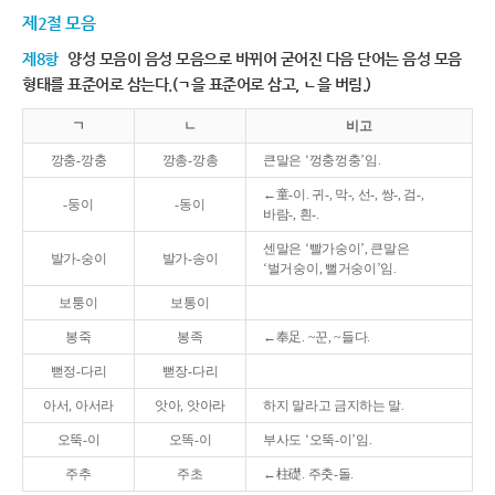
제2절 모음
제8항
양성 모음이 음성 모음으로 바뀌어 굳어진 다음 단어는 음성 모음
형태를 표준어로 삼는다.(ㄱ을 표준어로 삼고, ㄴ을 버림.)
ㄱ
ㄴ
비고
깡충-깡충
깡총-깡총
큰말은 ‘껑충껑충’임.
←童-이. 귀-, 막-, 선-, 쌍-, 검-,
-둥이
-동이
바람-, 흰-.
센말은 ‘빨가숭이’, 큰말은
발가-숭이
발가-송이
‘벌거숭이, 뻘거숭이’임.
보퉁이
보통이
봉죽
봉족
←奉足. ~꾼, ~들다.
뻗정-다리
뻗장-다리
아서, 아서라
앗아, 앗아라
하지 말라고 금지하는 말.
오뚝-이
오똑-이
부사도 ‘오뚝-이’임.
주추
주초
←柱礎. 주춧-돌.