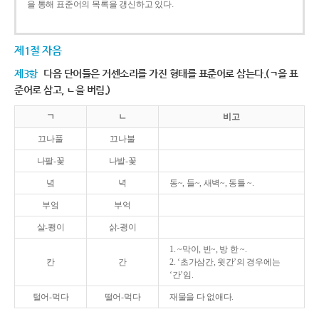
을 통해 표준어의 목록을 갱신하고 있다.
제1절 자음
제3항
다음 단어들은 거센소리를 가진 형태를 표준어로 삼는다.(ㄱ을 표
준어로 삼고, ㄴ을 버림.)
ㄱ
ㄴ
비고
끄나풀
끄나불
나팔-꽃
나발-꽃
녘
녁
동~, 들~, 새벽~, 동틀 ~.
부엌
부억
살-쾡이
삵-괭이
1. ~막이, 빈~, 방 한 ~.
칸
간
2. ‘초가삼간, 윗간’의 경우에는
‘간’임.
털어-먹다
떨어-먹다
재물을 다 없애다.