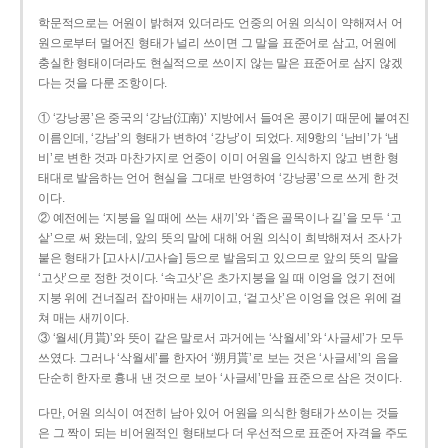
학문적으로는 어원이 밝혀져 있더라도 언중의 어원 의식이 약해져서 어
원으로부터 멀어진 형태가 널리 쓰이면 그 말을 표준어로 삼고, 어원에
충실한 형태이더라도 현실적으로 쓰이지 않는 말은 표준어로 삼지 않겠
다는 것을 다룬 조항이다.
① ‘강낭콩’은 중국의 ‘강남(江南)’ 지방에서 들여온 콩이기 때문에 붙여진
이름인데, ‘강남’의 형태가 변하여 ‘강낭’이 되었다. 제9항의 ‘남비’가 ‘냄
비’로 변한 것과 마찬가지로 언중이 이미 어원을 인식하지 않고 변한 형
태대로 발음하는 언어 현실을 그대로 반영하여 ‘강낭콩’으로 쓰게 한 것
이다.
② 예전에는 ‘지붕을 일 때에 쓰는 새끼’와 ‘좁은 골목이나 길’을 모두 ‘고
샅’으로 써 왔는데, 앞의 뜻의 말에 대해 어원 의식이 희박해져서 조사가
붙은 형태가 [고사시/고사슬] 등으로 발음되고 있으므로 앞의 뜻의 말을
‘고삿’으로 정한 것이다. ‘속고삿’은 초가지붕을 일 때 이엉을 얹기 전에
지붕 위에 건너질러 잡아매는 새끼이고, ‘겉고삿’은 이엉을 얹은 위에 걸
쳐 매는 새끼이다.
③ ‘월세(月貰)’와 뜻이 같은 말로서 과거에는 ‘삭월세’와 ‘사글세’가 모두
쓰였다. 그러나 ‘삭월세’를 한자어 ‘朔月貰’로 보는 것은 ‘사글세’의 음을
단순히 한자로 흉내 낸 것으로 보아 ‘사글세’만을 표준으로 삼은 것이다.
다만, 어원 의식이 여전히 남아 있어 어원을 의식한 형태가 쓰이는 것들
은 그 짝이 되는 비어원적인 형태보다 더 우선적으로 표준어 자격을 주도