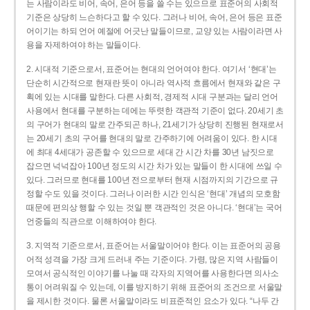
는 사람이라도 비어, 속어, 은어 등을 쓸 수는 있으므로 표준어의 사회적
기준은 상당히 느슨하다고 할 수 있다. 그러나 비어, 속어, 은어 등은 표준
어이기는 하되 언어 예절에 어긋난 말들이므로, 교양 있는 사람이라면 사
용을 자제하여야 하는 말들이다.
2. 시대적 기준으로서, 표준어는 현대의 언어여야 한다. 여기서 ‘현대’는
단순히 시간적으로 현재란 뜻이 아니라 역사적 흐름에서 현재와 같은 구
획에 있는 시대를 말한다. 다른 사회적, 경제적 시대 구분과는 달리 언어
사용에서 현대를 구분하는 데에는 뚜렷한 객관적 기준이 없다. 20세기 초
의 구어가 현대의 말로 간주되곤 하나, 21세기가 상당히 진행된 현재로서
는 20세기 초의 구어를 현대의 말로 간주하기에 어려움이 있다. 한 시대
에 최대 4세대가 공존할 수 있으므로 세대 간 시간 차를 30년 남짓으로
잡으면 넉넉잡아 100년 정도의 시간 차가 있는 말들이 한 시대에 쓰일 수
있다. 그러므로 현대를 100년 전으로부터 현재 시점까지의 기간으로 규
정할 수도 있을 것이다. 그러나 이러한 시간 인식은 ‘현대’ 개념의 모호함
때문에 편의상 행할 수 있는 것일 뿐 객관적인 것은 아니다. ‘현대’는 국어
언중들의 직관으로 이해하여야 한다.
3. 지역적 기준으로서, 표준어는 서울말이어야 한다. 이는 표준어의 공용
어적 성격을 가장 크게 드러내 주는 기준이다. 가령, 많은 지역 사람들이
모여서 공식적인 이야기를 나눌 때 각자의 지역어를 사용한다면 의사소
통이 어려워질 수 있는데, 이를 방지하기 위해 표준어의 조건으로 서울말
을 제시한 것이다. 물론 서울말이라도 비표준적인 요소가 있다. “나두 간