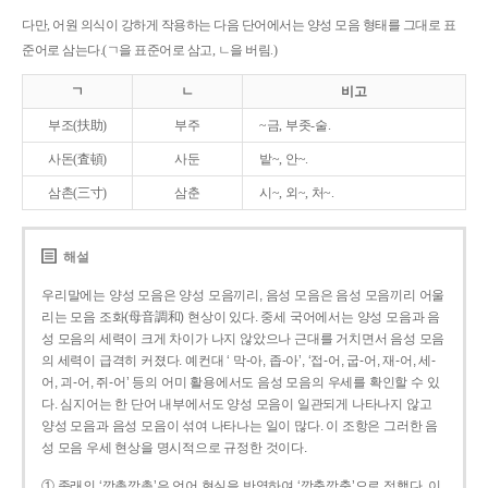
다만, 어원 의식이 강하게 작용하는 다음 단어에서는 양성 모음 형태를 그대로 표
준어로 삼는다.(ㄱ을 표준어로 삼고, ㄴ을 버림.)
ㄱ
ㄴ
비고
부조(扶助)
부주
~금, 부좃-술.
사돈(査頓)
사둔
밭~, 안~.
삼촌(三寸)
삼춘
시~, 외~, 처~.
해설
우리말에는 양성 모음은 양성 모음끼리, 음성 모음은 음성 모음끼리 어울
리는 모음 조화(母音調和) 현상이 있다. 중세 국어에서는 양성 모음과 음
성 모음의 세력이 크게 차이가 나지 않았으나 근대를 거치면서 음성 모음
의 세력이 급격히 커졌다. 예컨대 ‘ 막-아, 좁-아’, ‘접-어, 굽-어, 재-어, 세-
어, 괴-어, 쥐-어’ 등의 어미 활용에서도 음성 모음의 우세를 확인할 수 있
다. 심지어는 한 단어 내부에서도 양성 모음이 일관되게 나타나지 않고
양성 모음과 음성 모음이 섞여 나타나는 일이 많다. 이 조항은 그러한 음
성 모음 우세 현상을 명시적으로 규정한 것이다.
① 종래의 ‘깡총깡총’은 언어 현실을 반영하여 ‘깡충깡충’으로 정했다. 이