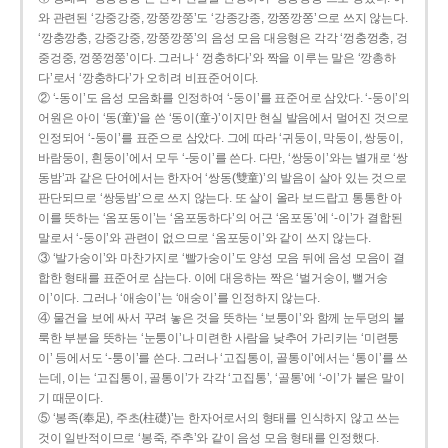
와 관련된 ‘강중강중, 깡쭝깡쭝’도 ‘강종강종, 깡쫑깡쫑’으로 쓰지 않는다.
‘깡충깡충, 강중강중, 깡쭝깡쭝’의 음성 모음 대응형은 각각 ‘껑충껑충, 겅
중겅중, 껑쭝껑쭝’이다. 그러나 ‘ 껑충하다’와 짝을 이루는 말은 ‘깡총하
다’로서 ‘깡충하다’가 오히려 비표준어이다.
② ‘-동이’도 음성 모음화를 인정하여 ‘-둥이’를 표준어로 삼았다. ‘-둥이’의
어원은 아이 ‘동(童)’을 쓴 ‘동이(童-)’이지만 현실 발음에서 멀어진 것으로
인정되어 ‘-둥이’를 표준으로 삼았다. 그에 따라 ‘귀둥이, 막둥이, 쌍둥이,
바람둥이, 흰둥이’에서 모두 ‘-둥이’를 쓴다. 다만, ‘쌍둥이’와는 별개로 ‘쌍
동밤’과 같은 단어에서는 한자어 ‘쌍동(雙童)’의 발음이 살아 있는 것으로
판단되므로 ‘쌍둥밤’으로 쓰지 않는다. 또 살이 올라 보드랍고 통통한 아
이를 뜻하는 ‘옴포동이’는 ‘옴포동하다’의 어근 ‘옴포동’에 ‘-이’가 결합된
말로서 ‘-둥이’와 관련이 없으므로 ‘옴포둥이’와 같이 쓰지 않는다.
③ ‘발가숭이’와 마찬가지로 ‘빨가숭이’도 양성 모음 뒤에 음성 모음이 결
합한 형태를 표준어로 삼는다. 이에 대응하는 짝은 ‘벌거숭이, 뻘거숭
이’이다. 그러나 ‘애송이’는 ‘애숭이’를 인정하지 않는다.
④ 물건을 보에 싸서 꾸려 놓은 것을 뜻하는 ‘보퉁이’와 함께 눈두덩의 불
룩한 부분을 뜻하는 ‘눈퉁이’나 미련한 사람을 낮추어 가리키는 ‘미련퉁
이’ 등에서도 ‘-퉁이’를 쓴다. 그러나 ‘고집통이, 골통이’에서는 ‘통이’를 쓰
는데, 이는 ‘고집통이, 골통이’가 각각 ‘고집통’, ‘골통’에 ‘-이’가 붙은 말이
기 때문이다.
⑤ ‘봉족(奉足), 주초(柱礎)’는 한자어로서의 형태를 인식하지 않고 쓰는
것이 일반적이므로 ‘봉죽, 주추’와 같이 음성 모음 형태를 인정했다.