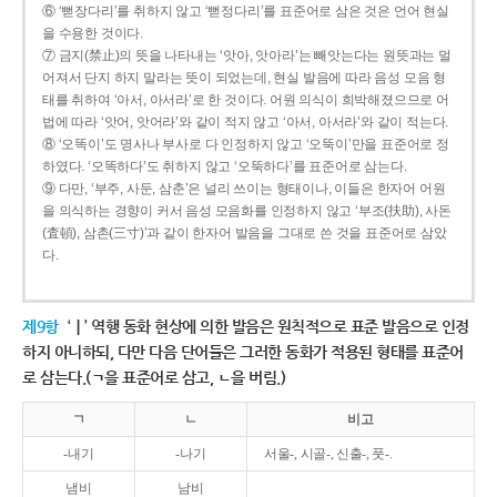
⑥ ‘뻗장다리’를 취하지 않고 ‘뻗정다리’를 표준어로 삼은 것은 언어 현실
을 수용한 것이다.
⑦ 금지(禁止)의 뜻을 나타내는 ‘앗아, 앗아라’는 빼앗는다는 원뜻과는 멀
어져서 단지 하지 말라는 뜻이 되었는데, 현실 발음에 따라 음성 모음 형
태를 취하여 ‘아서, 아서라’로 한 것이다. 어원 의식이 희박해졌으므로 어
법에 따라 ‘앗어, 앗어라’와 같이 적지 않고 ‘아서, 아서라’와 같이 적는다.
⑧ ‘오똑이’도 명사나 부사로 다 인정하지 않고 ‘오뚝이’만을 표준어로 정
하였다. ‘오똑하다’도 취하지 않고 ‘오뚝하다’를 표준어로 삼는다.
⑨ 다만, ‘부주, 사둔, 삼춘’은 널리 쓰이는 형태이나, 이들은 한자어 어원
을 의식하는 경향이 커서 음성 모음화를 인정하지 않고 ‘부조(扶助), 사돈
(査頓), 삼촌(三寸)’과 같이 한자어 발음을 그대로 쓴 것을 표준어로 삼았
다.
제9항
‘ㅣ’ 역행 동화 현상에 의한 발음은 원칙적으로 표준 발음으로 인정
하지 아니하되, 다만 다음 단어들은 그러한 동화가 적용된 형태를 표준어
로 삼는다.(ㄱ을 표준어로 삼고, ㄴ을 버림.)
ㄱ
ㄴ
비고
-내기
-나기
서울-, 시골-, 신출-, 풋-.
냄비
남비