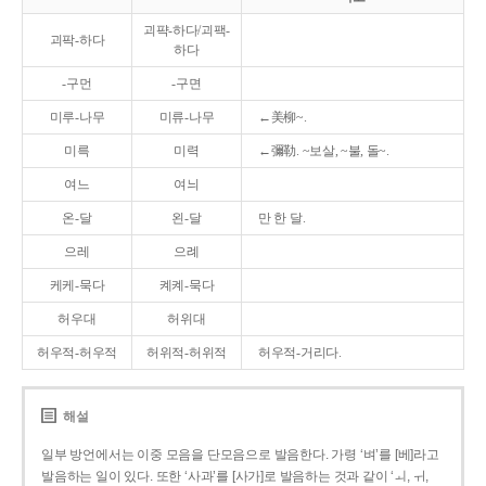
괴퍅-하다/괴팩-
괴팍-하다
하다
-구먼
-구면
미루-나무
미류-나무
←美柳~.
미륵
미력
←彌勒. ~보살, ~불, 돌~.
여느
여늬
온-달
왼-달
만 한 달.
으레
으례
케케-묵다
켸켸-묵다
허우대
허위대
허우적-허우적
허위적-허위적
허우적-거리다.
해설
일부 방언에서는 이중 모음을 단모음으로 발음한다. 가령 ‘벼’를 [베]라고
발음하는 일이 있다. 또한 ‘사과’를 [사가]로 발음하는 것과 같이 ‘ㅚ, ㅟ,