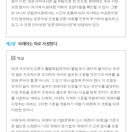
종이 사전 “표준국어대사전”을 바탕으로 한 것으로, 현재에도 계속 수정·
보완 중이다. 여기에서 방대한 어휘의 표준어형을 확인할 수 있다. 그뿐
만 아니라 국립국어원에서는 시간의 흐름에 따라 과거에는 비표준어였
지만 현재에는 표준어로 인정될 만한 어휘를 꾸준히 추가하여 발표하고
있고, 이 또한 인터넷판 “표준국어대사전”에 반영되어 있다.
제2항
외래어는 따로 사정한다.
해설
세계 각국과의 교류가 활발해짐에 따라 물밀 듯이 쏟아져 들어오는 외국
의 말은 지속적으로 조사하여 국어의 일부로 수용할 것인가의 여부를 결
정해 주어야 할 뿐 아니라, 그 표기 역시 결정해 주어야 한다. 이 조항은
외국의 말이 국어의 일부인 외래어로 인정될 수 있는 것인지를 결정하는
사정 작업을 표준어 규정과는 별도로 한다는 사실을 밝힌 것이다. 표준어
를 사정하는 데에는 사회적, 시대적, 지역적 기준을 적용하지만 외래어를
사정하는 데에는 그러한 기준을 적용하기 어렵기 때문에 이 조항을 따로
마련한 것이다.
이에 따라 외래어는 외래어 표기법(문체부 고시 제2017-14호)을 기준으
로 별도로 사정한다. 다만 외래어 표기법의 ‘외래어’가 고유 명사를 포함