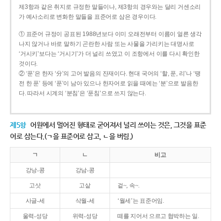
제3항과 같은 취지로 규정한 말들이나, 제3항의 경우와는 달리 거센소리
가 예사소리로 변화한 말들을 표준어로 삼은 경우이다.
① 표준어 규정이 공표된 1988년보다 이미 오래전부터 이름이 얼른 생각
나지 않거나 바로 말하기 곤란한 사람 또는 사물을 가리키는 대명사로
‘거시키’보다는 ‘거시기’가 더 널리 쓰였고 이 조항에서 이를 다시 확인한
것이다.
② ‘푼’은 한자 ‘分’의 고어 발음의 잔재이다. 현대 국어의 ‘할, 푼, 리’나 ‘땡
전 한 푼’ 등에 ‘푼’이 남아 있으나 한자어로 읽을 때에는 ‘분’으로 발음한
다. 따라서 시계의 ‘분침’은 ‘푼침’으로 쓰지 않는다.
제5항
어원에서 멀어진 형태로 굳어져서 널리 쓰이는 것은, 그것을 표준
어로 삼는다.(ㄱ을 표준어로 삼고, ㄴ을 버림.)
ㄱ
ㄴ
비고
강낭-콩
강남-콩
고삿
고샅
겉~, 속~.
사글-세
삭월-세
‘월세’는 표준어임.
울력-성당
위력-성당
떼를 지어서 으르고 협박하는 일.