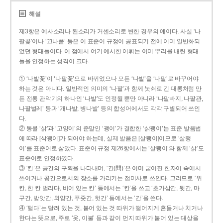
해설
제3항은 예사소리나 된소리가 거센소리로 변한 경우의 예이다. 사실 ‘나
팔꽃’이나 ‘끄나풀’ 등은 이 표준어 규정이 공표되기 전에 이미 일반화되
었던 형태들이다. 이 점에서 여기 예시한 어휘는 이미 뿌리를 내린 형태
들을 인정하는 성격이 크다.
① ‘나발꽃’이 ‘나팔꽃’으로 바뀌었으나 모든 ‘나발’을 ‘나팔’로 바꾸어야
하는 것은 아니다. 일반적인 의미의 ‘나팔’과 함께 놋쇠로 긴 대롱처럼 만
든 전통 관악기의 하나인 ‘나발’도 인정될 뿐만 아니라 ‘나팔바지, 나팔관,
나팔벌레’ 등과 ‘개나발, 병나발’ 등의 합성어에서도 각각 구별되어 쓰인
다.
② 동물 ‘삵’과 ‘고양이’의 준말인 ‘괭이’가 결합한 ‘삵괭이’는 표준 발음법
에 따라 [삭꽹이]가 되어야 하는데, 실제 발음은 [살쾡이]이므로 ‘살쾡
이’를 표준어로 삼았다. 표준어 규정 제26항에서는 ‘살쾡이’와 함께 ‘삵’도
표준어로 인정하였다.
③ ‘칸’은 공간의 구획을 나타내며, ‘간(間)’은 이미 굳어진 한자어 속에서
쓰이거나 공간으로서의 장소를 가리키는 접미사로 쓰인다. 그러므로 ‘위
칸, 한 칸 벌리다, 비어 있는 칸’ 등에서는 ‘칸’을 쓰고 ‘초가삼간, 뒷간, 마
구간, 방앗간, 외양간, 푸줏간, 헛간’ 등에서는 ‘간’을 쓴다.
④ ‘털다’는 달려 있는 것, 붙어 있는 것 따위가 떨어지게 흔들거나 치거나
한다는 뜻으로, 주로 ‘옷, 이불’ 등과 같이 먼지 따위가 붙어 있는 대상을