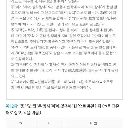
라요’도 ‘나무랬다, 나무래요’를 취하지 않는다.
④ ‘미시/미수, 상치/상추’ 역시 발음의 변화에 따라 ‘미수, 상추’가 현실 발
음으로 더 널리 쓰이고 있으므로 ‘미시, 상치’로 쓰지 않는다. 종(種)이 다
른 두 동물 사이에서 난 새끼를 말하는 ‘튀기’는 원래 ‘트기’였으나 발음이
변하여 ‘튀기’가 되었고 이 말이 널리 쓰이므로 표준어로 삼았다.
⑤ ‘주책(←주착, 主着)’은 한자어 형태를 버리고 변한 형태를 취한 것이
다. 그런데 ‘주착’이 원래 일정하게 자리 잡힌 주장이나 판단력이라는 뜻
이었으므로 ‘주책없다’가 표준어이고 ‘주책이다’는 비표준형이었으나,
‘주책’의 의미로서 ‘일정한 줏대가 없이 되는대로 하는 짓’을 인정함에 따
라 2016년에는 ‘주책없다’와 같은 의미로 쓰이는 ‘주책이다’를 표준형으
로 인정하였다.
⑥ ‘지루하다(←지리하다, 支離--)’ 역시 한자어 어원의 형태를 버리고 변
한 형태를 취한 것이다. 그러나 ‘지리멸렬(支離滅裂)’에서는 ‘지리’가 유지
되고 있다.
⑦ ‘시러베아들(←실업의아들), 허드레(←허드래), 호루라기(←호루루
기)’ 역시 변화된 후의 현실 발음을 반영한 표준어이다.
제12항
‘웃-’ 및 ‘윗-’은 명사 ‘위’에 맞추어 ‘윗-’으로 통일한다.(ㄱ을 표준
어로 삼고, ㄴ을 버림.)
ㄱ
ㄴ
비고