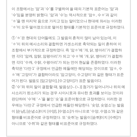
이 조항에서는 ‘암’과 ‘수’를 구별하여 쓸 때의 기본적 표준어는 ‘암’과
‘수’임을 분명히 밝혔다. ‘암’과 ‘수’는 역사적으로 ‘암ㅎ, 수ㅎ’과 같이
‘ㅎ’을 맨 마지막 음으로 가지고 있는 말이었으나 현대에 와서는 이러한
‘ㅎ’이 모두 떨어졌으므로 떨어진 형태를 기본적인 표준어로 규정하였다.
① ‘ㅎ’은 현대의 단어들에도 그 발음의 흔적이 많이 남아 있는데, 이
‘ㅎ’이 뒤의 예사소리와 결합하면 거센소리로 축약되는 일이 흔하여 이
조항에서 부가적으로 규정하였다. 즉 ‘암ㅎ’에 ‘개, 닭, 병아리’가 결합하
면 각각 ‘암캐, 암탉, 암평아리’가 되고 ‘수ㅎ’에 ‘개, 닭, 병아리’가 결합하
면 각각 ‘수캐, 수탉, 수평아리’가 되는 언어 현실을 존중하였다. 이러한
축약은 ‘다만 1’ 규정에서 언급한 예들에만 해당되는 것이므로 ‘암ㅎ, 수
ㅎ’에 ‘고양이’가 결합하더라도 ‘암고양이, 수고양이’와 같은 형태가 표준
어가 된다. 발음도 [암고양이], [수고양이]가 표준 발음이다.
② ‘수’와 뒤의 말이 결합할 때, 발음상 [ㄴ(ㄴ)] 첨가가 일어나거나 뒤의 예
사소리가 된소리가 되는 경우 사이시옷과 유사한 효과를 보이는 것이라
판단하여 ‘수’에 ‘ㅅ’을 붙인 ‘숫’을 표준어형으로 규정하였다. 이러한 경
우에는 ‘다만 2’ 규정에서 언급한 예들만 해당한다. ‘숫양, 숫염소’는 발음
이 [순냥], [순념소]이지 [수양], [수염소]가 아니므로 ‘수양, 수염소’와 같은
형태를 비표준어로 규정하였다. 또 ‘숫쥐’는 발음이 [숟쮜]이지 [수쥐]가
아니므로 ‘수쥐’와 같은 형태를 비표준어로 규정하였다.