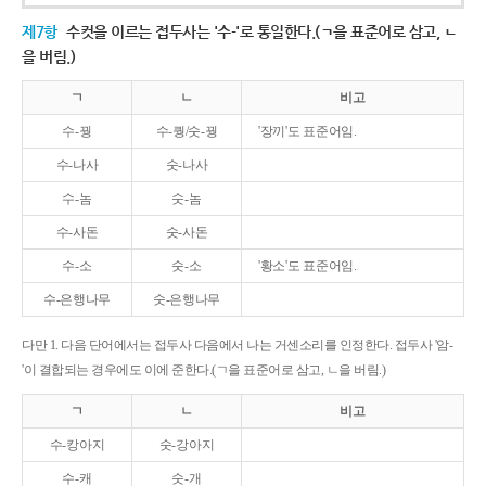
제7항
수컷을 이르는 접두사는 '수-'로 통일한다.(ㄱ을 표준어로 삼고, ㄴ
을 버림.)
ㄱ
ㄴ
비고
수-꿩
수-퀑/숫-꿩
'장끼'도 표준어임.
수-나사
숫-나사
수-놈
숫-놈
수-사돈
숫-사돈
수-소
숫-소
'황소'도 표준어임.
수-은행나무
숫-은행나무
다만 1. 다음 단어에서는 접두사 다음에서 나는 거센소리를 인정한다. 접두사 '암-
'이 결합되는 경우에도 이에 준한다.(ㄱ을 표준어로 삼고, ㄴ을 버림.)
ㄱ
ㄴ
비고
수-캉아지
숫-강아지
수-캐
숫-개