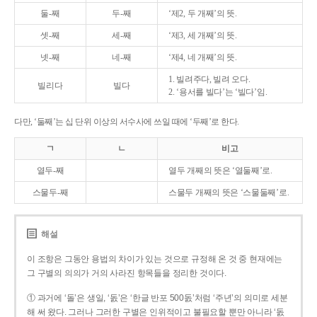
둘-째
두-째
‘제2, 두 개째’의 뜻.
셋-째
세-째
‘제3, 세 개째’의 뜻.
넷-째
네-째
‘제4, 네 개째’의 뜻.
1. 빌려주다, 빌려 오다.
빌리다
빌다
2. ‘용서를 빌다’는 ‘빌다’임.
다만, ‘둘째’는 십 단위 이상의 서수사에 쓰일 때에 ‘두째’로 한다.
ㄱ
ㄴ
비고
열두-째
열두 개째의 뜻은 ‘열둘째’로.
스물두-째
스물두 개째의 뜻은 ‘스물둘째’로.
해설
이 조항은 그동안 용법의 차이가 있는 것으로 규정해 온 것 중 현재에는
그 구별의 의의가 거의 사라진 항목들을 정리한 것이다.
① 과거에 ‘돌’은 생일, ‘돐’은 ‘한글 반포 500돐’처럼 ‘주년’의 의미로 세분
해 써 왔다. 그러나 그러한 구별은 인위적이고 불필요할 뿐만 아니라 ‘돐