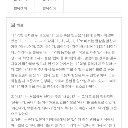
발목쟁이
발목장이
해설
‘ㅣ’ 역행 동화란 뒤에 오는 ‘ㅣ’ 모음 혹은 반모음 ‘ㅣ[j]’에 동화되어 앞에
있는 ‘ㅏ, ㅓ, ㅗ, ㅜ, ㅡ’가 각각 ‘ㅐ, ㅔ, ㅚ, ㅟ, ㅣ’로 바뀌는 현상을 말한다.
가령, ‘아비, 어미, 고기, 죽이다, 끓이다’는 자주 [애비], [에미], [괴기], [쥐기
다], [끼리다]로 발음된다. ‘ㅣ’ 역행 동화는 전국적으로 자주 일어나는 현
상이다. 체언에 조사가 붙은 ‘밥이’를 [배비]와 같이 발음하는 경우는 일부
지역에 국한되어 있으나, 한 단어 안에서는 ‘ㅣ’ 역행 동화가 자주 일어난
다. 그러나 대부분 주의해서 발음하면 피할 수 있는 발음이므로 그 동화
형을 표준어로 삼기 어렵다. 또한 이 동화 현상은 매우 광범위하여 그 동
화형을 다 표준어로 인정하면 오히려 혼란을 일으킬 우려도 있다. 그리하
여 ‘ㅣ’ 역행 동화 현상을 인정하는 표준어는 최소화하였다.
① ‘-나기’는, 서울에서 났다는 뜻의 ‘서울나기’는 그대로 쓰임 직하지만
‘신출나기, 풋나기’는 어색하므로 일률적으로 ‘-내기’를 표준으로 삼았다.
‘여간내기, 보통내기, 새내기’ 등의 어휘에서도 마찬가지로 ‘-내기’를 표준
으로 삼는다.
② ‘남비’는 종래 일본어 ‘나베[鍋]’에서 온 말이라 하여 원형을 의식해서
처리했던 것이나, 현대에는 어원 의식이 거의 사라졌다. 따라서 제5항에