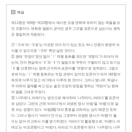
해설
제11항은 제8항~제10항에서 제시한 모음 변화에 속하지 않는 예들을 보
인 조항이다. 변화된 발음이 굳어진 경우 그것을 표준으로 삼는다는 원칙
은 동일하게 적용된다.
① ‘-구려’와 ‘-구료’는 미묘한 의미 차가 있는 듯도 하나 언중이 분명히 의
식할 수 없으므로 ‘-구려’ 쪽만 살린 것이다.
② 원래 ‘깍정이’였던 말이 ‘ㅣ’ 역행 동화를 겪으면 ‘깍젱이’가 되어야 하
는데, 언어 현실에서 ‘ㅐ’와 ‘ㅔ’가 발음으로 뚜렷이 구별되지 않고 표기상
‘ㅐ’를 선호한다는 점에 근거하여 표준어를 ‘깍쟁이’로 정하였다. 그럼으
로써 이는 ‘ㅣ’ 역행 동화와는 직접 관련이 없어진 표준어가 되어 제9항의
예외로 다루지 않고 여기에서 다루게 된 것이다. 그러나 밤나무, 떡갈나
무 따위의 열매를 싸고 있는 술잔 모양의 받침을 뜻하는 ‘깍정이’는 원래
의 말을 그대로 두었다.
③ ‘나무래다, 바래다’는 방언으로 해석하여 ‘나무라다, 바라다’를 표준어
로 삼았다. 그런데 근래 ‘바라다’에서 파생된 명사 ‘바람’을 ‘바램’으로 잘
못 쓰는 경향이 있다. ‘바람[風]’과의 혼동을 피하려는 심리 때문인 듯하
다. 그러나 동사가 ‘바라다’인 이상 그로부터 파생된 명사가 ‘바램’이 될
수는 없어 비고에서 이를 명기하였다. ‘바라다’의 활용형으로, ‘바랬다, 바
래요’는 비표준형이고 ‘바랐다, 바라요’가 표준형이 된다. ‘나무랐다, 나무