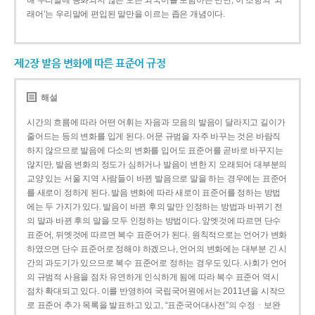
해 우리말에 동화되지 않은 모든 외국어를 포함하는 반면, 이 조항의 ‘외
래어’는 우리말에 편입된 말만을 이르는 좁은 개념이다.
제2장 발음 변화에 따른 표준어 규정
해설
시간의 흐름에 따라 어떤 어휘는 자음과 모음의 발음이 달라지고 길이가
줄어드는 등의 변화를 입게 된다. 어문 규범을 자주 바꾸는 것은 바람직
하지 않으므로 발음에 다소의 변화를 입어도 표준어를 곧바로 바꾸지는
않지만, 발음 변화의 정도가 심하거나 발음이 변한 지 오래되어 대부분의
교양 있는 서울 지역 사람들이 바뀐 발음으로 말을 하는 경우에는 표준어
를 새로이 정하게 된다. 발음 변화에 따라 새로이 표준어를 정하는 방법
에는 두 가지가 있다. 발음이 바뀐 후의 말만 인정하는 방법과 바뀌기 전
의 말과 바뀐 후의 말을 모두 인정하는 방법이다. 앞엣것에 따르면 단수
표준어, 뒤엣것에 따르면 복수 표준어가 된다. 원칙적으로는 언어가 변화
하였으면 단수 표준어로 정해야 하겠으나, 언어의 변화에는 대부분 긴 시
간의 과도기가 있으므로 복수 표준어로 정하는 경우도 있다. 사회가 언어
의 규범적 사용을 점차 유연하게 인식하게 됨에 따라 복수 표준어 역시
점차 확대되고 있다. 이를 반영하여 국립국어원에서는 2011년을 시작으
로 표준어 추가 목록을 발표하고 있고, “표준국어대사전”의 수정ㆍ보완