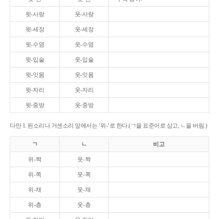
윗-사랑
웃-사랑
윗-세장
웃-세장
윗-수염
웃-수염
윗-입술
웃-입술
윗-잇몸
웃-잇몸
윗-자리
웃-자리
윗-중방
웃-중방
다만 1. 된소리나 거센소리 앞에서는 ‘위-’로 한다.(ㄱ을 표준어로 삼고, ㄴ을 버림.)
ㄱ
ㄴ
비고
위-짝
웃-짝
위-쪽
웃-쪽
위-채
웃-채
위-층
웃-층