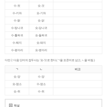
수-컷
숫-것
수-키와
숫-기와
수-탉
숫-닭
수-탕나귀
숫-당나귀
수-톨쩌귀
숫-돌쩌귀
수-퇘지
숫-돼지
수-평아리
숫-병아리
다만 2. 다음 단어의 접두사는 '숫-'으로 한다.(ㄱ을 표준어로 삼고, ㄴ을 버림.)
ㄱ
ㄴ
비고
숫-양
수-양
숫-염소
수-염소
숫-쥐
수-쥐
해설