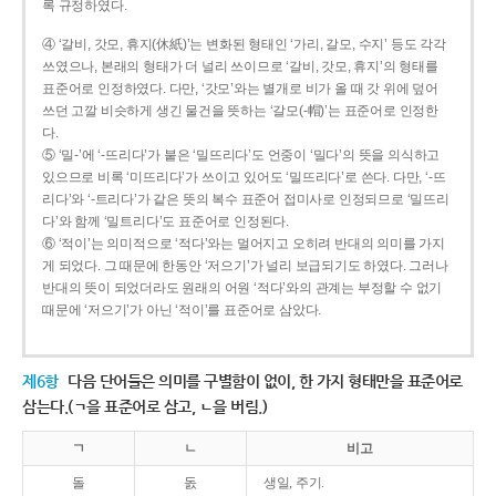
록 규정하였다.
④ ‘갈비, 갓모, 휴지(休紙)’는 변화된 형태인 ‘가리, 갈모, 수지’ 등도 각각
쓰였으나, 본래의 형태가 더 널리 쓰이므로 ‘갈비, 갓모, 휴지’의 형태를
표준어로 인정하였다. 다만, ‘갓모’와는 별개로 비가 올 때 갓 위에 덮어
쓰던 고깔 비슷하게 생긴 물건을 뜻하는 ‘갈모(-帽)’는 표준어로 인정한
다.
⑤ ‘밀-’에 ‘-뜨리다’가 붙은 ‘밀뜨리다’도 언중이 ‘밀다’의 뜻을 의식하고
있으므로 비록 ‘미뜨리다’가 쓰이고 있어도 ‘밀뜨리다’로 쓴다. 다만, ‘-뜨
리다’와 ‘-트리다’가 같은 뜻의 복수 표준어 접미사로 인정되므로 ‘밀뜨리
다’와 함께 ‘밀트리다’도 표준어로 인정된다.
⑥ ‘적이’는 의미적으로 ‘적다’와는 멀어지고 오히려 반대의 의미를 가지
게 되었다. 그 때문에 한동안 ‘저으기’가 널리 보급되기도 하였다. 그러나
반대의 뜻이 되었더라도 원래의 어원 ‘적다’와의 관계는 부정할 수 없기
때문에 ‘저으기’가 아닌 ‘적이’를 표준어로 삼았다.
제6항
다음 단어들은 의미를 구별함이 없이, 한 가지 형태만을 표준어로
삼는다.(ㄱ을 표준어로 삼고, ㄴ을 버림.)
ㄱ
ㄴ
비고
돌
돐
생일, 주기.