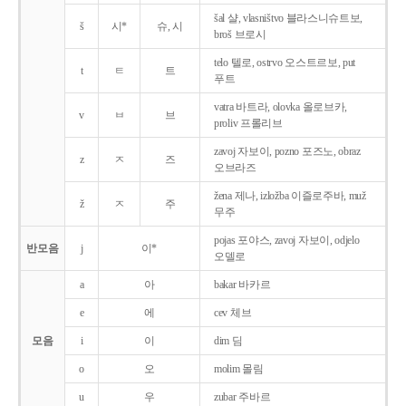
šal 샬, vlasništvo 블라스니슈트보,
š
시*
슈, 시
broš 브로시
telo 텔로, ostrvo 오스트르보, put
t
ㅌ
트
푸트
vatra 바트라, olovka 올로브카,
v
ㅂ
브
proliv 프롤리브
zavoj 자보이, pozno 포즈노, obraz
z
ㅈ
즈
오브라즈
žena 제나, izložba 이즐로주바, muž
ž
ㅈ
주
무주
pojas 포야스, zavoj 자보이, odjelo
반모음
j
이*
오델로
a
아
bakar 바카르
e
에
cev 체브
모음
i
이
dim 딤
o
오
molim 몰림
u
우
zubar 주바르