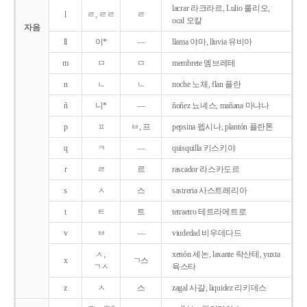
lacrar 라크라르, Lulio 룰리오,
l
ㄹ, ㄹㄹ
ㄹ
ocal 오칼
자음
ll
이*
―
llama 야마, lluvia 유비아
m
ㅁ
ㅁ
membrete 멤브레테
n
ㄴ
ㄴ
noche 노체, flan 플란
ñ
니*
―
ñoñez 뇨녜스, mañana 마냐나
p
ㅍ
ㅂ, 프
pepsina 펩시나, plantón 플란톤
q
ㅋ
―
quisquilla 키스키야
r
ㄹ
르
rascador 라스카도르
s
ㅅ
스
sastreria 사스트레리아
t
ㅌ
트
tetraetro 테트라에트로
v
ㅂ
―
viudedad 비우데다드
ㅅ,
xenón 세논, laxante 락산테, yuxta
x
ㄱ스
ㄱㅅ
육스타
z
ㅅ
스
zagal 사갈, liquidez 리키데스