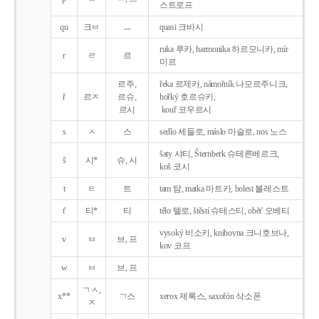
스트로프
qu
크ㅂ
ㅡ
quasi 크바시
ruka 루카, harmonika 하르모니카, mír
r
ㄹ
르
미르
르주,
řeka 르제카, námořník 나모르주니크,
ř
르ㅈ
르슈,
hořký 호르슈키,
르시
kouř 코우르시
s
ㅅ
스
sedlo 세들로, máslo 마슬로, nos 노스
šaty 샤티, Šternberk 슈테른베르크,
š
시*
슈, 시
koš 코시
t
ㅌ
트
tam 탐, matka 마트카, bolest 볼레스트
t'
티*
티
tělo 텔로, štěstí 슈테스티, obět' 오베티
vysoký 비소키, knihovna 크니호브나,
v
ㅂ
브, 프
kov 코프
w
ㅂ
브, 프
ㄱㅅ,
x**
ㄱ스
xerox 제록스, saxofón 삭소폰
ㅈ