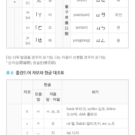
얼
yue
(ue)
웨
*
(r)
촬
ya
구
야
yuan
(uan)
위안
(ia)
류
撮
yo
요
yun
(un)
윈
口
類
ye
예
yong
(iong)
융
(ie)
[ ]는 단독 발음될 경우의 표기임. ( )는 자음이 선행할 경우의 표기임.
* 순치성(脣齒聲), 권설운(捲舌韻).
표 6
폴란드어 자모와 한글 대조표
한글
자모
보기
모음
자음
앞
앞ㆍ어말
burak 부라크, szybko 십코, dobrze
b
ㅂ
ㅂ, 브, 프
도브제, chleb 흘레프
c
ㅊ
츠
cel 첼, Balicki 발리츠키, noc 노츠
ć
ㅡ
치
dać 다치