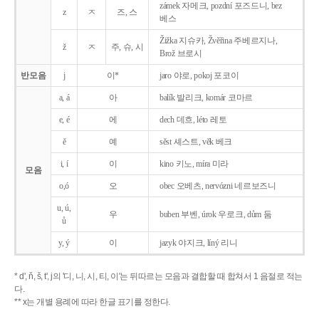
zámek 자메크, pozdní 포즈드니, bez
z
ㅈ
즈, 스
베스
Žižka 지슈카, Žvěřina 주베르지나,
ž
ㅈ
주, 슈, 시
Brož 브로시
반모음
j
이*
jaro 야로, pokoj 포코이
a, á
아
balík 발리크, komár 코마르
e, é
에
dech 데흐, léto 레토
ě
예
sěst 셰스트, věk 베크
i, í
이
kino 키노, míra 미라
모음
o,ó
오
obec 오베츠, nervózni 네르보즈니
u, ú,
우
buben 부벤, úrok 우로크, dům 둠
ů
y, ý
이
jazyk
야지크, líný 리니
* d', ň, š, t', j의 '디, 니, 시, 티, 이'는 뒤따르는 모음과 결합할 때 합쳐서 1 음절로 적는
다.
** x는 개별 용례에 따라 한글 표기를 정한다.