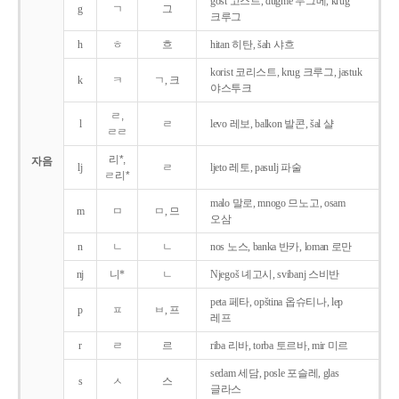
gost 고스트, dugme 두그메, krug
g
ㄱ
그
크루그
h
ㅎ
흐
hitan 히탄, šah 샤흐
korist 코리스트, krug 크루그, jastuk
k
ㅋ
ㄱ, 크
야스투크
ㄹ,
l
ㄹ
levo 레보, balkon 발콘, šal 샬
ㄹㄹ
리*,
자음
lj
ㄹ
ljeto 레토, pasulj 파술
ㄹ리*
malo 말로, mnogo 므노고, osam
m
ㅁ
ㅁ, 므
오삼
n
ㄴ
ㄴ
nos 노스, banka 반카, loman 로만
nj
니*
ㄴ
Njegoš 녜고시, svibanj 스비반
peta 페타, opština 옵슈티나, lep
p
ㅍ
ㅂ, 프
레프
r
ㄹ
르
riba 리바, torba 토르바, mir 미르
sedam 세담, posle 포슬레, glas
s
ㅅ
스
글라스