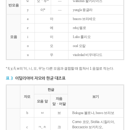
w
오ㆍ우*
―
walkirias 왈키리아스
반모음
y
이*
―
yungla 융글라
a
아
braceo 브라세오
e
에
reloj 렐로
모음
i
이
Lulio 룰리오
o
오
ocal 오칼
u
우
viudedad 비우데다드
* ll, y, ñ, w의 '이, 니, 오, 우'는 다른 모음과 결합할 때 합쳐서 1 음절로 적는다.
표 3
이탈리아어 자모와 한글 대조표
한글
자모
보기
자음
모음 앞
앞ㆍ어말
b
ㅂ
브
Bologna 볼로냐, bravo 브라보
Como 코모, Sicilia 시칠리아,
c
ㅋ, ㅊ
크
Boccaccio 보카치오,