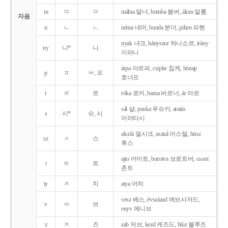
m
ㅁ
ㅁ
málna 말너, bomba 봄버, álom 알롬
자음
n
ㄴ
ㄴ
néma 네머, bunda 분더, pihen 피헨
nyak 녀크, hányszor 하니소르, irány
ny
니*
니
이라니
árpa 아르퍼, csipke 칩케, hónap
p
ㅍ
ㅂ, 프
호너프
r
ㄹ
르
róka 로커, barna 버르너, ár 아르
sál 샬, puska 푸슈카, aratás
s
시*
슈, 시
어러타시
alszik 얼시크, asztal 어스털, húsz
sz
ㅅ
스
후스
ajto 어이토, borotva 보로트버, csont
t
ㅌ
트
촌트
ty
ㅊ
치
atya 어처
vesz 베스, évszázad 에브사저드,
v
ㅂ
브
enyv 에니브
z
ㅈ
즈
zab 저브, kezd 케즈드, blúz 블루즈