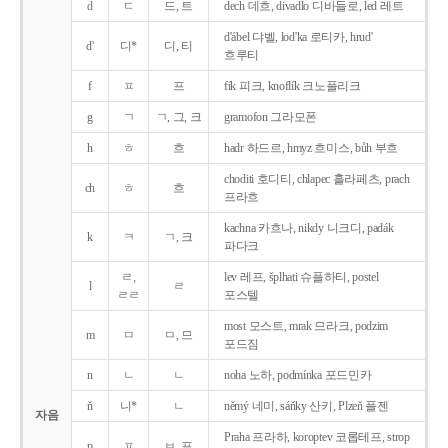
d
ㄷ
드, 트
dech 데흐, divadlo 디바들로, led 레트
d'ábel 댜벨, lod'ka 로티카, hrud'
d'
디*
디, 티
흐루티
f
ㅍ
프
fík 피크, knoflík 크노플리크
g
ㄱ
ㄱ, 그, 크
gramofon 그라모폰
h
ㅎ
흐
hadr 하드르, hmyz 흐미스, bůh 부흐
choditi 호디티, chlapec 흘라페츠, prach
ch
ㅎ
흐
프라흐
kachna 카흐나, nikdy 니크디, padák
k
ㅋ
ㄱ, 크
파다크
ㄹ,
lev 레프, šplhati 슈플하티, postel
l
ㄹ
ㄹㄹ
포스텔
most 모스트, mrak 므라크, podzim
m
ㅁ
ㅁ, 므
포드짐
n
ㄴ
ㄴ
noha 노하, podmínka 포드민카
ň
니*
ㄴ
němý 네미, sáňky 산키, Plzeň 플젠
자음
Praha 프라하, koroptev 코롭테프, strop
p
ㅍ
ㅂ, 프