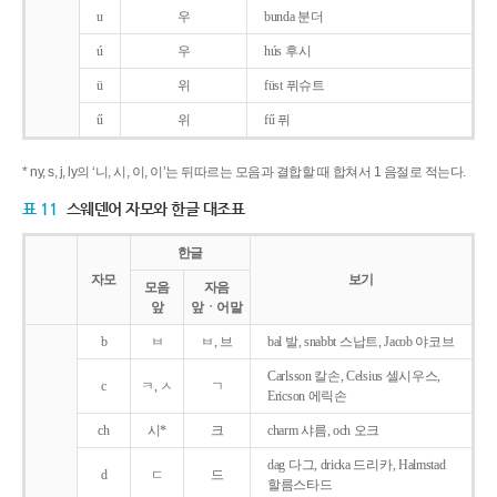
u
우
bunda 분더
ú
우
hús 후시
ü
위
füst 퓌슈트
ű
위
fű 퓌
* ny, s, j, ly의 ‘니, 시, 이, 이’는 뒤따르는 모음과 결합할 때 합쳐서 1 음절로 적는다.
표 11
스웨덴어 자모와 한글 대조표
한글
자모
보기
모음
자음
앞
앞ㆍ어말
b
ㅂ
ㅂ, 브
bal 발, snabbt 스납트, Jacob 야코브
Carlsson 칼손, Celsius 셀시우스,
c
ㅋ, ㅅ
ㄱ
Ericson 에릭손
ch
시*
크
charm 샤름, och 오크
dag 다그, dricka 드리카, Halmstad
d
ㄷ
드
할름스타드