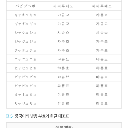
パ ピ プ ペ ポ
파 피 푸 페 포
파 피 푸 페 포
キャ キュ キョ
갸 규 교
캬 큐 쿄
ギャ ギュ ギョ
갸 규 교
갸 규 교
シャ シュ ショ
샤 슈 쇼
샤 슈 쇼
ジャ ジュ ジョ
자 주 조
자 주 조
チャ チュ チョ
자 주 조
차 추 초
ニャ ニュ ニョ
냐 뉴 뇨
냐 뉴 뇨
ヒャ ヒュ ヒョ
햐 휴 효
햐 휴 효
ビャ ビュ ビョ
뱌 뷰 뵤
뱌 뷰 뵤
ピャ ピュ ピョ
퍄 퓨 표
퍄 퓨 표
ミャ ミュ ミョ
먀 뮤 묘
먀 뮤 묘
リャ リュ リョ
랴 류 료
랴 류 료
표 5
중국어의 발음 부호와 한글 대조표
성 모 (聲母)