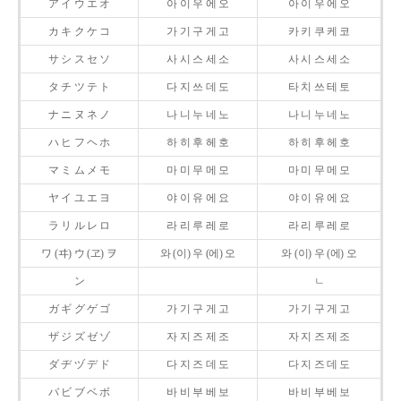
ア イ ウ エ オ
아 이 우 에 오
아 이 우 에 오
カ キ ク ケ コ
가 기 구 게 고
카 키 쿠 케 코
サ シ ス セ ソ
사 시 스 세 소
사 시 스 세 소
タ チ ツ テ ト
다 지 쓰 데 도
타 치 쓰 테 토
ナ ニ ヌ ネ ノ
나 니 누 네 노
나 니 누 네 노
ハ ヒ フ ヘ ホ
하 히 후 헤 호
하 히 후 헤 호
マ ミ ム メ モ
마 미 무 메 모
마 미 무 메 모
ヤ イ ユ エ ヨ
야 이 유 에 요
야 이 유 에 요
ラ リ ル レ ロ
라 리 루 레 로
라 리 루 레 로
ワ (ヰ) ウ (ヱ) ヲ
와 (이) 우 (에) 오
와 (이) 우 (에) 오
ン
ㄴ
ガ ギ グ ゲ ゴ
가 기 구 게 고
가 기 구 게 고
ザ ジ ズ ゼ ゾ
자 지 즈 제 조
자 지 즈 제 조
ダ ヂ ヅ デ ド
다 지 즈 데 도
다 지 즈 데 도
バ ビ ブ ベ ボ
바 비 부 베 보
바 비 부 베 보