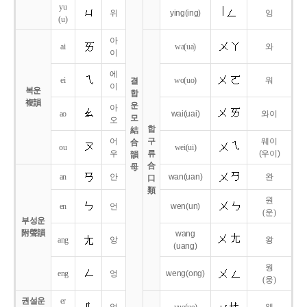
yu
위
ying
(ing)
잉
(u)
아
ai
wa
(ua)
와
이
에
ei
wo
(uo)
워
결
이
복운
합
複韻
운
아
ao
wai
(uai)
와이
모
오
합
結
어
구
웨이
合
ou
wei
(ui)
우
류
(우이)
韻
合
母
an
안
wan
(uan)
완
口
類
원
en
언
wen
(un)
(운)
부성운
附聲韻
wang
ang
앙
왕
(uang)
웡
eng
엉
weng
(ong)
(웅)
권설운
er