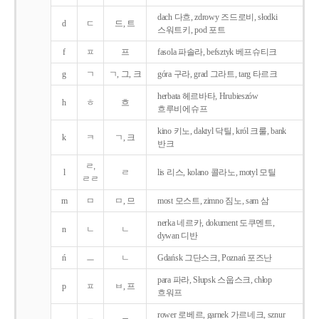
dach 다흐, zdrowy 즈드로비, słodki
d
ㄷ
드, 트
스워트키, pod 포트
f
ㅍ
프
fasola 파솔라, befsztyk 베프슈티크
g
ㄱ
ㄱ, 그, 크
góra 구라, grad 그라트, targ 타르크
herbata 헤르바타, Hrubieszów
h
ㅎ
흐
흐루비에슈프
kino 키노, daktyl 닥틸, król 크룰, bank
k
ㅋ
ㄱ, 크
반크
ㄹ,
l
ㄹ
lis 리스, kolano 콜라노, motyl 모틸
ㄹㄹ
m
ㅁ
ㅁ, 므
most 모스트, zimno 짐노, sam 삼
nerka 네르카, dokument 도쿠멘트,
n
ㄴ
ㄴ
dywan 디반
ń
ㅡ
ㄴ
Gdańsk 그단스크, Poznań 포즈난
para 파라, Słupsk 스웁스크, chłop
p
ㅍ
ㅂ, 프
흐워프
rower 로베르, garnek 가르네크, sznur