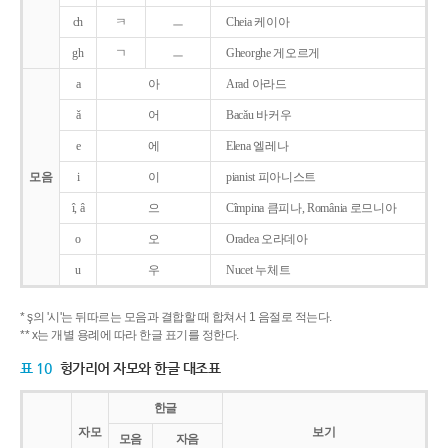
ch
ㅋ
ㅡ
Cheia 케이아
gh
ㄱ
ㅡ
Gheorghe 게오르게
a
아
Arad 아라드
ǎ
어
Bacǎu 바커우
e
에
Elena 엘레나
모음
i
이
pianist 피아니스트
î, â
으
Cîmpina 큼피나, România 로므니아
o
오
Oradea 오라데아
u
우
Nucet 누체트
* ş의 '시'는 뒤따르는 모음과 결합할 때 합쳐서 1 음절로 적는다.
** x는 개별 용례에 따라 한글 표기를 정한다.
표 10
헝가리어 자모와 한글 대조표
한글
자모
보기
모음
자음