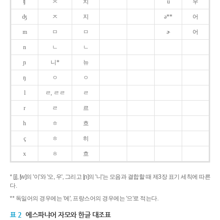
ʧ
ㅊ
치
u
우
ʤ
ㅈ
지
ə**
어
m
ㅁ
ㅁ
ɚ
어
n
ㄴ
ㄴ
ɲ
니*
뉴
ŋ
ㅇ
ㅇ
l
ㄹ, ㄹㄹ
ㄹ
r
ㄹ
르
h
ㅎ
흐
ç
ㅎ
히
x
ㅎ
흐
* [j], [w]의 '이'와 '오, 우', 그리고 [ɲ]의 '니'는 모음과 결합할 때 제3장 표기 세칙에 따른
다.
** 독일어의 경우에는 '에', 프랑스어의 경우에는 '으'로 적는다.
표 2
에스파냐어 자모와 한글 대조표