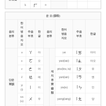
h
ㅎ
운 모 (韻母)
한
어
한어
음의
병
주음
한
음의
주음
병음
한글
분류
음
부호
글
분류
부호
자모
자
모
a
아
yai
야이
o
오
yao
(iao)
야오
e
어
you
(iou,
iu)
유
제
치
ê
에
yan
(ian)
옌
단운
류
單韻
齊
yi
이
yin(in)
인
齒
(i)
類
wu
우
yang
(iang)
양
(u)