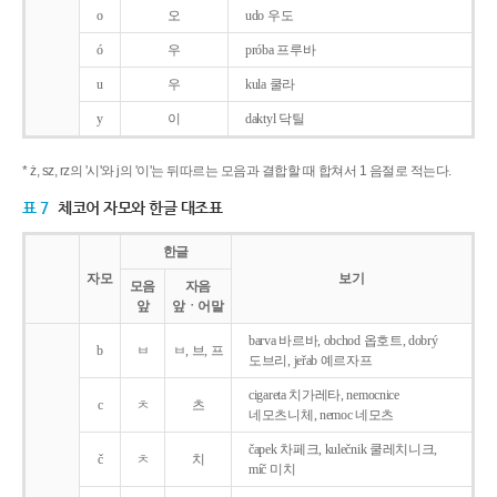
o
오
udo 우도
ó
우
próba 프루바
u
우
kula 쿨라
y
이
daktyl 닥틸
* ż, sz, rz의 '시'와 j의 '이'는 뒤따르는 모음과 결합할 때 합쳐서 1 음절로 적는다.
표 7
체코어 자모와 한글 대조표
한글
자모
보기
모음
자음
앞
앞ㆍ어말
barva 바르바, obchod 옵호트, dobrý
b
ㅂ
ㅂ, 브, 프
도브리, jeřab 예르자프
cigareta 치가레타, nemocnice
c
ㅊ
츠
네모츠니체, nemoc 네모츠
čapek 차페크, kulečnik 쿨레치니크,
č
ㅊ
치
míč 미치