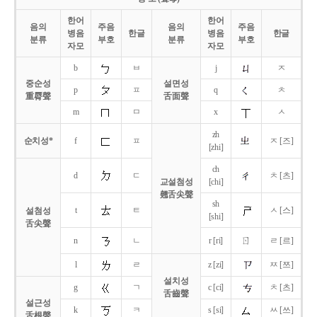
한어
한어
음의
주음
음의
주음
병음
한글
병음
한글
분류
부호
분류
부호
자모
자모
b
ㅂ
j
ㅈ
중순성
설면성
p
ㅍ
q
ㅊ
重脣聲
舌面聲
m
ㅁ
x
ㅅ
zh
순치성*
f
ㅍ
ㅈ [즈]
[zhi]
ch
d
ㄷ
ㅊ [츠]
교설첨성
[chi]
翹舌尖聲
sh
t
ㅌ
ㅅ [스]
설첨성
[shi]
舌尖聲
ㄖ
n
ㄴ
r [ri]
ㄹ [르]
l
ㄹ
z [zi]
ㅉ [쯔]
설치성
g
ㄱ
c [ci]
ㅊ [츠]
舌齒聲
설근성
k
ㅋ
s [si]
ㅆ [쓰]
舌根聲