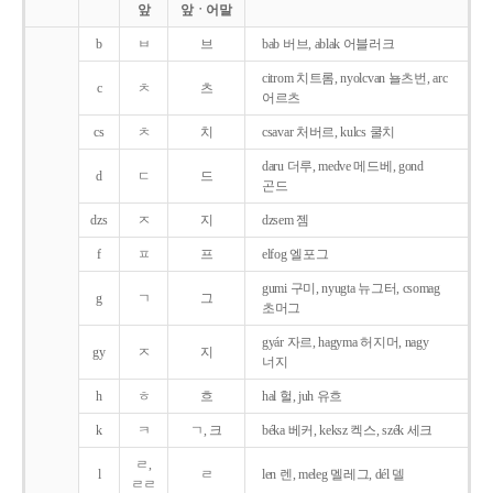
앞
앞ㆍ어말
b
ㅂ
브
bab 버브, ablak 어블러크
citrom 치트롬, nyolcvan 뇰츠번, arc
c
ㅊ
츠
어르츠
cs
ㅊ
치
csavar 처버르, kulcs 쿨치
daru 더루, medve 메드베, gond
d
ㄷ
드
곤드
dzs
ㅈ
지
dzsem 젬
f
ㅍ
프
elfog 엘포그
gumi 구미, nyugta 뉴그터, csomag
g
ㄱ
그
초머그
gyár 자르, hagyma 허지머, nagy
gy
ㅈ
지
너지
h
ㅎ
흐
hal 헐, juh 유흐
k
ㅋ
ㄱ, 크
béka 베커, keksz 켁스, szék 세크
ㄹ,
l
ㄹ
len 렌, meleg 멜레그, dél 델
ㄹㄹ