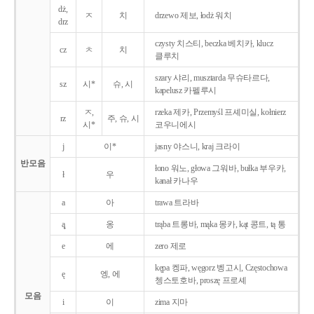
dż,
ㅈ
치
drzewo 제보, łodż 워치
drz
czysty 치스티, beczka 베치카, klucz
cz
ㅊ
치
클루치
szary 샤리, musztarda 무슈타르다,
sz
시*
슈, 시
kapelusz 카펠루시
ㅈ,
rzeka 제카, Przemyśl 프셰미실, kołnierz
rz
주, 슈, 시
시*
코우니에시
j
이*
jasny 야스니, kraj 크라이
반모음
łono 워노, głowa 그워바, bułka 부우카,
ł
우
kanał 카나우
a
아
trawa 트라바
ą̨
옹
trąba 트롱바, mąka 몽카, kąt 콩트, tą 통
e
에
zero 제로
kępa 켕파, węgorz 벵고시, Częstochowa
ę
엥, 에
쳉스토호바, proszę 프로셰
모음
i
이
zima 지마