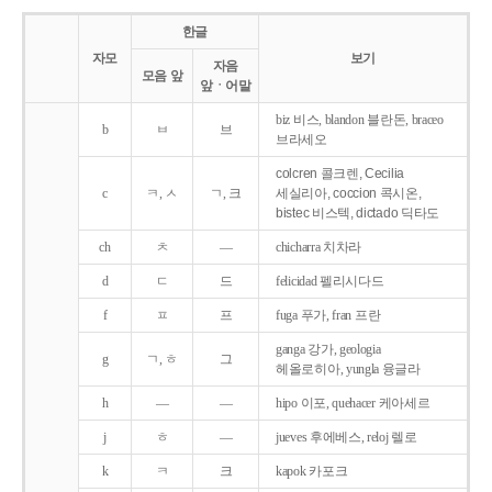
한글
자모
보기
자음
모음 앞
앞ㆍ어말
biz 비스, blandon 블란돈, braceo
b
ㅂ
브
브라세오
colcren 콜크렌, Cecilia
c
ㅋ, ㅅ
ㄱ, 크
세실리아, coccion 콕시온,
bistec 비스텍, dictado 딕타도
ch
ㅊ
―
chicharra 치차라
d
ㄷ
드
felicidad 펠리시다드
f
ㅍ
프
fuga 푸가, fran 프란
ganga 강가, geologia
g
ㄱ, ㅎ
그
헤올로히아, yungla 융글라
h
―
―
hipo 이포, quehacer 케아세르
j
ㅎ
―
jueves 후에베스, reloj 렐로
k
ㅋ
크
kapok 카포크