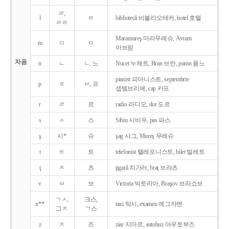
ㄹ,
l
ㄹ
bibliotecǎ 비블리오테커, hotel 호텔
ㄹㄹ
Maramureş 마라무레슈, Avram
m
ㅁ
ㅁ
아브람
자음
n
ㄴ
ㄴ, 느
Nucet 누체트, Bran 브란, pumn 품느
pianist 피아니스트, septembrie
p
ㅍ
ㅂ, 프
셉템브리에, cap 카프
r
ㄹ
르
radio 라디오, dor 도르
s
ㅅ
스
Sibiu 시비우, pas 파스
ş
시*
슈
şag 샤그, Mureş 무레슈
t
ㅌ
트
telefonist 텔레포니스트, bilet 빌레트
ţ
ㅊ
츠
ţigarǎ 치가러, braţ 브라츠
v
ㅂ
브
Victoria 빅토리아, Braşov 브라쇼브
ㄱㅅ,
크스,
x**
taxi 탁시, examen 에그자멘
그ㅈ
ㄱ스
z
ㅈ
즈
ziar 지아르, autobuz 아우토부즈