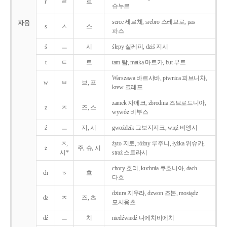
r
ㄹ
르
슈누르
serce 세르체, srebro 스레브로, pas
자음
s
ㅅ
스
파스
ś
ㅡ
시
ślepy 실레피, dziś 지시
t
ㅌ
트
tam 탐, matka 마트카, but 부트
Warszawa 바르샤바, piwnica 피브니차,
w
ㅂ
브, 프
krew 크레프
zamek 자메크, zbrodnia 즈브로드니아,
z
ㅈ
즈, 스
wywóz 비부스
ź
ㅡ
지, 시
gwoździk 그보지지크, więź 비엥시
ㅈ,
żyto 지토, różny 루주니, łyżka 위슈카,
ż
주, 슈, 시
시*
straż 스트라시
chory 호리, kuchnia 쿠흐니아, dach
ch
ㅎ
흐
다흐
dziura 지우라, dzwon 즈본, mosiądz
dz
ㅈ
즈, 츠
모시옹츠
dź
ㅡ
치
niedźwiedź 니에치비에치