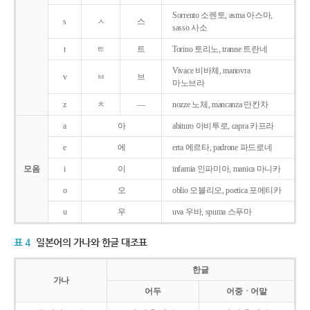
Sorrento 소렌토, asma 아스마,
s
ㅅ
스
sasso 사소
t
ㅌ
트
Torino 토리노, tranne 트란네
Vivace 비바체, manovra
v
ㅂ
브
마노브라
z
ㅊ
―
nozze 노체, mancanza 만칸차
a
아
abituro 아비투로, capra 카프라
e
에
erta 에르타, padrone 파드로네
모음
i
이
infamia 인파미아, manica 마니카
o
오
oblio 오블리오, poetica 포에티카
u
우
uva 우바, spuma 스푸마
표 4
일본어의 가나와 한글 대조표
한글
가나
어두
어중ㆍ어말