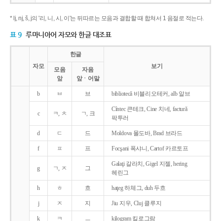
* lj, nj, š, j의 '리, 니, 시, 이'는 뒤따르는 모음과 결합할 때 합쳐서 1 음절로 적는다.
표 9
루마니아어 자모와 한글 대조표
한글
자모
보기
모음
자음
앞
앞ㆍ어말
b
ㅂ
브
bibliotecǎ 비블리오테커, alb 알브
Cîntec 큰테크, Cine 치네, facturǎ
c
ㅋ, ㅊ
ㄱ, 크
팍투러
d
ㄷ
드
Moldova 몰도바, Brad 브라드
f
ㅍ
프
Focşani 폭샤니, Cartof 카르토프
Galaţi 갈라치, Gigel 지젤, hering
g
ㄱ, ㅈ
그
헤린그
h
ㅎ
흐
haţeg 하체그, duh 두흐
j
ㅈ
지
Jiu 지우, Cluj 클루지
k
ㅋ
ㅡ
kilogram 킬로그람