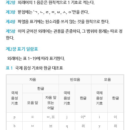
제2항
외래어의 1 음운은 원칙적으로 1 기호로 적는다.
제3항
받침에는 ‘ㄱ, ㄴ, ㄹ, ㅁ, ㅂ, ㅅ, ㅇ’만을 쓴다.
제4항
파열음 표기에는 된소리를 쓰지 않는 것을 원칙으로 한다.
제5항
이미 굳어진 외래어는 관용을 존중하되, 그 범위와 용례는 따로 정
한다.
제2장 표기 일람표
외래어는 표 1~19에 따라 표기한다.
표 1
국제 음성 기호와 한글 대조표
자음
반모음
모음
한글
국제
국제
국제
자음 앞
음성
음성
한글
음성
한글
모음 앞
또는
기호
기호
기호
어말
p
ㅍ
ㅂ, 프
j
이*
i
이
b
ㅂ
브
ɥ
위
y
위