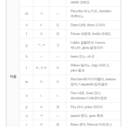
credo 크레도
Pinocchio 피노키오, cherubino
ch
ㅋ
―
케루비노
d
ㄷ
드
Dante 단테, drizza 드리차
f
ㅍ
프
Firenze 피렌체, freddo 프레도
Galileo 갈릴레오, Genova
g
ㄱ, ㅈ
그
제노바, gloria 글로리아
h
―
―
hanno 안노, oh 오
Milano 밀라노, largo 라르고,
l
ㄹ, ㄹㄹ
ㄹ
palco 팔코
자음
Macchiavelli 마키아벨리, mamma
m
ㅁ
ㅁ
맘마, Campanella 캄파넬라
Nero 네로, Anna 안나,
n
ㄴ
ㄴ
divertimento 디베르티멘토
p
ㅍ
프
Pisa 피사, prima 프리마
q
ㅋ
―
quando 콴도, queto 퀘토
r
ㄹ
르
Roma 로마, Marconi 마르코니