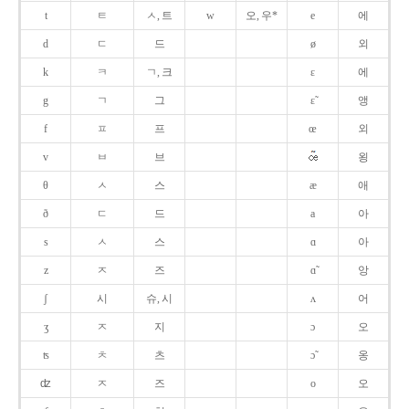
t
ㅌ
ㅅ, 트
w
오, 우*
e
에
d
ㄷ
드
ø
외
k
ㅋ
ㄱ, 크
ɛ
에
g
ㄱ
그
ɛ̃
앵
f
ㅍ
프
œ
외
v
ㅂ
브
욍
θ
ㅅ
스
æ
애
ð
ㄷ
드
a
아
s
ㅅ
스
ɑ
아
z
ㅈ
즈
ɑ̃
앙
ʃ
시
슈, 시
ʌ
어
ʒ
ㅈ
지
ɔ
오
ʦ
ㅊ
츠
ɔ̃
옹
ʣ
ㅈ
즈
o
오