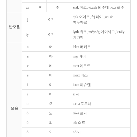
zs
ㅈ
주
zsák 자크, tőzsde 퇴주데, rozs 로주
ajak 어여크, fej 페이, január
j
이*
여누아르
반모음
lyuk 유크, mélység 메이셰그, király
ly
이*
키라이
a
어
lakat 러커트
á
아
máj 마이
e
에
mert 메르트
é
에
mész 메스
i
이
isten 이슈텐
í
이
sí 시
o
오
torna 토르너
모음
ó
오
róka 로커
ö
외
sör 쇠르
ő
외
nő 뇌