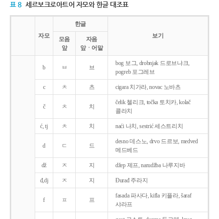
표 8
세르보크로아트어 자모와 한글 대조표
한글
자모
보기
모음
자음
앞
앞ㆍ어말
bog 보그, drobnjak 드로브냐크,
b
ㅂ
브
pogreb 포그레브
c
ㅊ
츠
cigara 치가라, novac 노바츠
čelik 첼리크, točka 토치카, kolač
č
ㅊ
치
콜라치
ć, tj
ㅊ
치
naći 나치, sestrić 세스트리치
desno 데스노, drvo 드르보, medved
d
ㄷ
드
메드베드
dž
ㅈ
지
džep 제프, narudžba 나루지바
đ,dj
ㅈ
지
Ðurađ 주라지
fasada 파사다, kifla 키플라, šaraf
f
ㅍ
프
샤라프