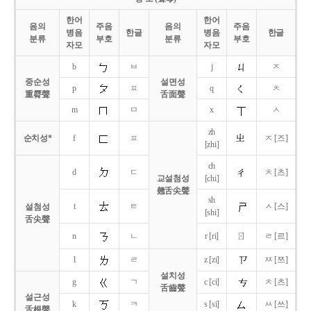
한어
한어
음의
주음
음의
주음
병음
한글
병음
한글
분류
부호
분류
부호
자모
자모
b
ㅂ
j
ㅈ
중순성
설면성
p
ㅍ
q
ㅊ
重脣聲
舌面聲
m
ㅁ
x
ㅅ
zh
순치성*
f
ㅍ
ㅈ [즈]
[zhi]
ch
d
ㄷ
ㅊ [츠]
교설첨성
[chi]
翹舌尖聲
sh
t
ㅌ
ㅅ [스]
설첨성
[shi]
舌尖聲
ㄖ
n
ㄴ
r [ri]
ㄹ [르]
l
ㄹ
z [zi]
ㅉ [쯔]
설치성
g
ㄱ
c [ci]
ㅊ [츠]
舌齒聲
설근성
k
ㅋ
s [si]
ㅆ [쓰]
舌根聲