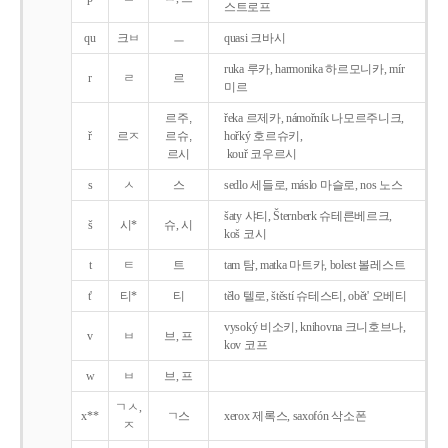
스트로프
qu
크ㅂ
ㅡ
quasi 크바시
ruka 루카, harmonika 하르모니카, mír
r
ㄹ
르
미르
르주,
řeka 르제카, námořník 나모르주니크,
ř
르ㅈ
르슈,
hořký 호르슈키,
르시
kouř 코우르시
s
ㅅ
스
sedlo 세들로, máslo 마슬로, nos 노스
šaty 샤티, Šternberk 슈테른베르크,
š
시*
슈, 시
koš 코시
t
ㅌ
트
tam 탐, matka 마트카, bolest 볼레스트
t'
티*
티
tělo 텔로, štěstí 슈테스티, obět' 오베티
vysoký 비소키, knihovna 크니호브나,
v
ㅂ
브, 프
kov 코프
w
ㅂ
브, 프
ㄱㅅ,
x**
ㄱ스
xerox 제록스, saxofón 삭소폰
ㅈ