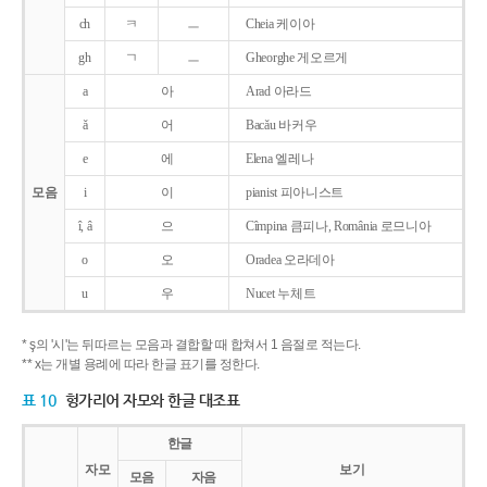
ch
ㅋ
ㅡ
Cheia 케이아
gh
ㄱ
ㅡ
Gheorghe 게오르게
a
아
Arad 아라드
ǎ
어
Bacǎu 바커우
e
에
Elena 엘레나
모음
i
이
pianist 피아니스트
î, â
으
Cîmpina 큼피나, România 로므니아
o
오
Oradea 오라데아
u
우
Nucet 누체트
* ş의 '시'는 뒤따르는 모음과 결합할 때 합쳐서 1 음절로 적는다.
** x는 개별 용례에 따라 한글 표기를 정한다.
표 10
헝가리어 자모와 한글 대조표
한글
자모
보기
모음
자음