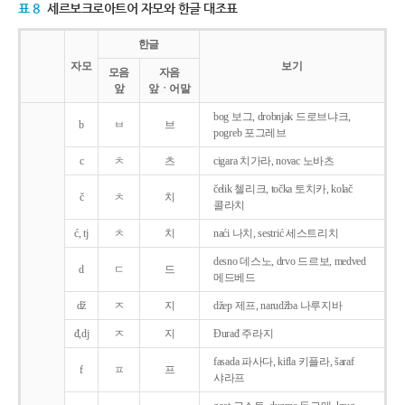
표 8
세르보크로아트어 자모와 한글 대조표
한글
자모
보기
모음
자음
앞
앞ㆍ어말
bog 보그, drobnjak 드로브냐크,
b
ㅂ
브
pogreb 포그레브
c
ㅊ
츠
cigara 치가라, novac 노바츠
čelik 첼리크, točka 토치카, kolač
č
ㅊ
치
콜라치
ć, tj
ㅊ
치
naći 나치, sestrić 세스트리치
desno 데스노, drvo 드르보, medved
d
ㄷ
드
메드베드
dž
ㅈ
지
džep 제프, narudžba 나루지바
đ,dj
ㅈ
지
Ðurađ 주라지
fasada 파사다, kifla 키플라, šaraf
f
ㅍ
프
샤라프