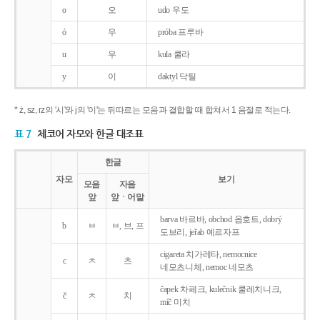
o
오
udo 우도
ó
우
próba 프루바
u
우
kula 쿨라
y
이
daktyl 닥틸
* ż, sz, rz의 '시'와 j의 '이'는 뒤따르는 모음과 결합할 때 합쳐서 1 음절로 적는다.
표 7
체코어 자모와 한글 대조표
한글
자모
보기
모음
자음
앞
앞ㆍ어말
barva 바르바, obchod 옵호트, dobrý
b
ㅂ
ㅂ, 브, 프
도브리, jeřab 예르자프
cigareta 치가레타, nemocnice
c
ㅊ
츠
네모츠니체, nemoc 네모츠
čapek 차페크, kulečnik 쿨레치니크,
č
ㅊ
치
míč 미치