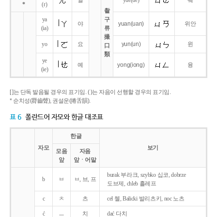
얼
yue
(ue)
웨
*
(r)
촬
ya
구
야
yuan
(uan)
위안
(ia)
류
撮
yo
요
yun
(un)
윈
口
類
ye
예
yong
(iong)
융
(ie)
[ ]는 단독 발음될 경우의 표기임. ( )는 자음이 선행할 경우의 표기임.
* 순치성(脣齒聲), 권설운(捲舌韻).
표 6
폴란드어 자모와 한글 대조표
한글
자모
보기
모음
자음
앞
앞ㆍ어말
burak 부라크, szybko 십코, dobrze
b
ㅂ
ㅂ, 브, 프
도브제, chleb 흘레프
c
ㅊ
츠
cel 첼, Balicki 발리츠키, noc 노츠
ć
ㅡ
치
dać 다치