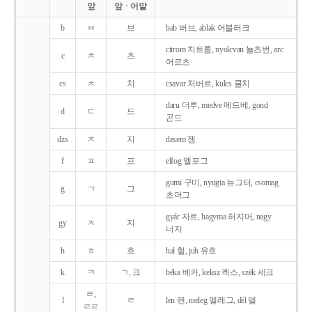
앞
앞ㆍ어말
b
ㅂ
브
bab 버브, ablak 어블러크
citrom 치트롬, nyolcvan 뇰츠번, arc
c
ㅊ
츠
어르츠
cs
ㅊ
치
csavar 처버르, kulcs 쿨치
daru 더루, medve 메드베, gond
d
ㄷ
드
곤드
dzs
ㅈ
지
dzsem 젬
f
ㅍ
프
elfog 엘포그
gumi 구미, nyugta 뉴그터, csomag
g
ㄱ
그
초머그
gyár 자르, hagyma 허지머, nagy
gy
ㅈ
지
너지
h
ㅎ
흐
hal 헐, juh 유흐
k
ㅋ
ㄱ, 크
béka 베커, keksz 켁스, szék 세크
ㄹ,
l
ㄹ
len 렌, meleg 멜레그, dél 델
ㄹㄹ