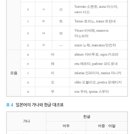
Sorrento 소렌토, asma 아스마,
s
ㅅ
스
sasso 사소
t
ㅌ
트
Torino 토리노, tranne 트란네
Vivace 비바체, manovra
v
ㅂ
브
마노브라
z
ㅊ
―
nozze 노체, mancanza 만칸차
a
아
abituro 아비투로, capra 카프라
e
에
erta 에르타, padrone 파드로네
모음
i
이
infamia 인파미아, manica 마니카
o
오
oblio 오블리오, poetica 포에티카
u
우
uva 우바, spuma 스푸마
표 4
일본어의 가나와 한글 대조표
한글
가나
어두
어중ㆍ어말