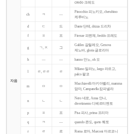
credo 크레도
Pinocchio 피노키오, cherubino
ch
ㅋ
―
케루비노
d
ㄷ
드
Dante 단테, drizza 드리차
f
ㅍ
프
Firenze 피렌체, freddo 프레도
Galileo 갈릴레오, Genova
g
ㄱ, ㅈ
그
제노바, gloria 글로리아
h
―
―
hanno 안노, oh 오
Milano 밀라노, largo 라르고,
l
ㄹ, ㄹㄹ
ㄹ
palco 팔코
자음
Macchiavelli 마키아벨리, mamma
m
ㅁ
ㅁ
맘마, Campanella 캄파넬라
Nero 네로, Anna 안나,
n
ㄴ
ㄴ
divertimento 디베르티멘토
p
ㅍ
프
Pisa 피사, prima 프리마
q
ㅋ
―
quando 콴도, queto 퀘토
r
ㄹ
르
Roma 로마, Marconi 마르코니