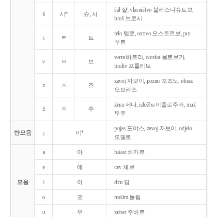
šal 샬, vlasništvo 블라스니슈트보,
š
시*
슈, 시
broš 브로시
telo 텔로, ostrvo 오스트르보, put
t
ㅌ
트
푸트
vatra 바트라, olovka 올로브카,
v
ㅂ
브
proliv 프롤리브
zavoj 자보이, pozno 포즈노, obraz
z
ㅈ
즈
오브라즈
žena 제나, izložba 이즐로주바, muž
ž
ㅈ
주
무주
pojas 포야스, zavoj 자보이, odjelo
반모음
j
이*
오델로
a
아
bakar 바카르
e
에
cev 체브
모음
i
이
dim 딤
o
오
molim 몰림
u
우
zubar 주바르