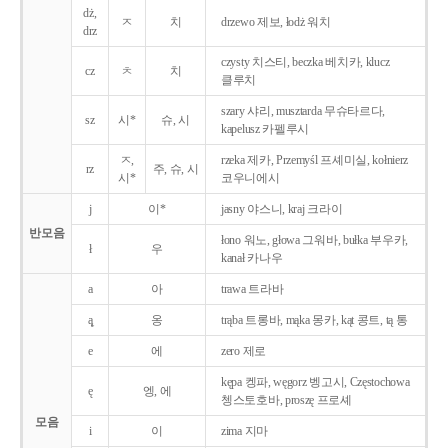
dż,
ㅈ
치
drzewo 제보, łodż 워치
drz
czysty 치스티, beczka 베치카, klucz
cz
ㅊ
치
클루치
szary 샤리, musztarda 무슈타르다,
sz
시*
슈, 시
kapelusz 카펠루시
ㅈ,
rzeka 제카, Przemyśl 프셰미실, kołnierz
rz
주, 슈, 시
시*
코우니에시
j
이*
jasny 야스니, kraj 크라이
반모음
łono 워노, głowa 그워바, bułka 부우카,
ł
우
kanał 카나우
a
아
trawa 트라바
ą̨
옹
trąba 트롱바, mąka 몽카, kąt 콩트, tą 통
e
에
zero 제로
kępa 켕파, węgorz 벵고시, Częstochowa
ę
엥, 에
쳉스토호바, proszę 프로셰
모음
i
이
zima 지마