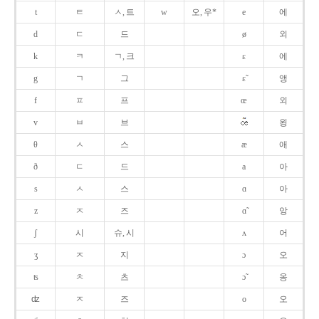
t
ㅌ
ㅅ, 트
w
오, 우*
e
에
d
ㄷ
드
ø
외
k
ㅋ
ㄱ, 크
ɛ
에
g
ㄱ
그
ɛ̃
앵
f
ㅍ
프
œ
외
v
ㅂ
브
욍
θ
ㅅ
스
æ
애
ð
ㄷ
드
a
아
s
ㅅ
스
ɑ
아
z
ㅈ
즈
ɑ̃
앙
ʃ
시
슈, 시
ʌ
어
ʒ
ㅈ
지
ɔ
오
ʦ
ㅊ
츠
ɔ̃
옹
ʣ
ㅈ
즈
o
오