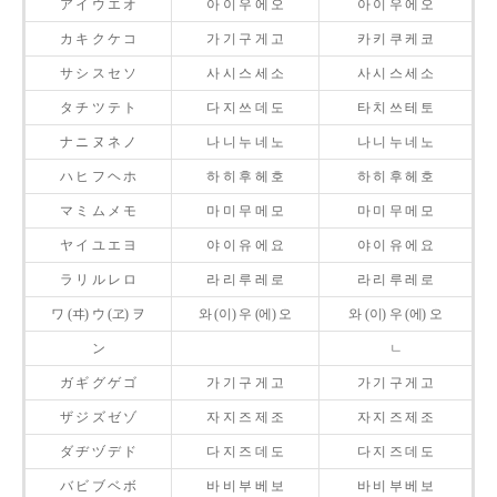
ア イ ウ エ オ
아 이 우 에 오
아 이 우 에 오
カ キ ク ケ コ
가 기 구 게 고
카 키 쿠 케 코
サ シ ス セ ソ
사 시 스 세 소
사 시 스 세 소
タ チ ツ テ ト
다 지 쓰 데 도
타 치 쓰 테 토
ナ ニ ヌ ネ ノ
나 니 누 네 노
나 니 누 네 노
ハ ヒ フ ヘ ホ
하 히 후 헤 호
하 히 후 헤 호
マ ミ ム メ モ
마 미 무 메 모
마 미 무 메 모
ヤ イ ユ エ ヨ
야 이 유 에 요
야 이 유 에 요
ラ リ ル レ ロ
라 리 루 레 로
라 리 루 레 로
ワ (ヰ) ウ (ヱ) ヲ
와 (이) 우 (에) 오
와 (이) 우 (에) 오
ン
ㄴ
ガ ギ グ ゲ ゴ
가 기 구 게 고
가 기 구 게 고
ザ ジ ズ ゼ ゾ
자 지 즈 제 조
자 지 즈 제 조
ダ ヂ ヅ デ ド
다 지 즈 데 도
다 지 즈 데 도
バ ビ ブ ベ ボ
바 비 부 베 보
바 비 부 베 보