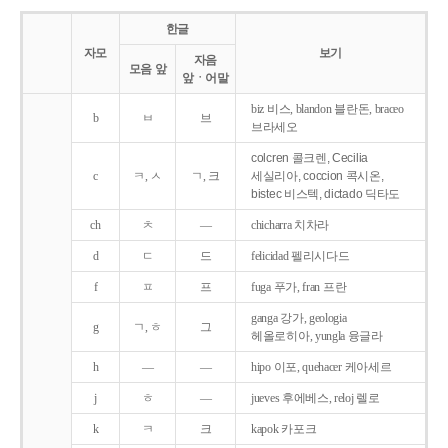
한글
자모
보기
자음
모음 앞
앞ㆍ어말
biz 비스, blandon 블란돈, braceo
b
ㅂ
브
브라세오
colcren 콜크렌, Cecilia
c
ㅋ, ㅅ
ㄱ, 크
세실리아, coccion 콕시온,
bistec 비스텍, dictado 딕타도
ch
ㅊ
―
chicharra 치차라
d
ㄷ
드
felicidad 펠리시다드
f
ㅍ
프
fuga 푸가, fran 프란
ganga 강가, geologia
g
ㄱ, ㅎ
그
헤올로히아, yungla 융글라
h
―
―
hipo 이포, quehacer 케아세르
j
ㅎ
―
jueves 후에베스, reloj 렐로
k
ㅋ
크
kapok 카포크