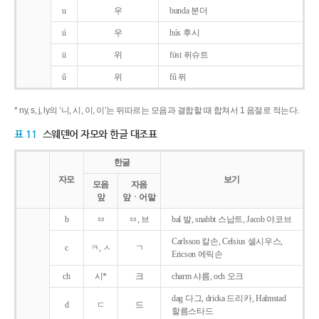
u
우
bunda 분더
ú
우
hús 후시
ü
위
füst 퓌슈트
ű
위
fű 퓌
* ny, s, j, ly의 ‘니, 시, 이, 이’는 뒤따르는 모음과 결합할 때 합쳐서 1 음절로 적는다.
표 11
스웨덴어 자모와 한글 대조표
한글
자모
보기
모음
자음
앞
앞ㆍ어말
b
ㅂ
ㅂ, 브
bal 발, snabbt 스납트, Jacob 야코브
Carlsson 칼손, Celsius 셀시우스,
c
ㅋ, ㅅ
ㄱ
Ericson 에릭손
ch
시*
크
charm 샤름, och 오크
dag 다그, dricka 드리카, Halmstad
d
ㄷ
드
할름스타드