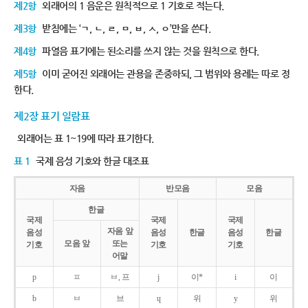
제2항
외래어의 1 음운은 원칙적으로 1 기호로 적는다.
제3항
받침에는 ‘ㄱ, ㄴ, ㄹ, ㅁ, ㅂ, ㅅ, ㅇ’만을 쓴다.
제4항
파열음 표기에는 된소리를 쓰지 않는 것을 원칙으로 한다.
제5항
이미 굳어진 외래어는 관용을 존중하되, 그 범위와 용례는 따로 정
한다.
제2장 표기 일람표
외래어는 표 1~19에 따라 표기한다.
표 1
국제 음성 기호와 한글 대조표
자음
반모음
모음
한글
국제
국제
국제
자음 앞
음성
음성
한글
음성
한글
모음 앞
또는
기호
기호
기호
어말
p
ㅍ
ㅂ, 프
j
이*
i
이
b
ㅂ
브
ɥ
위
y
위