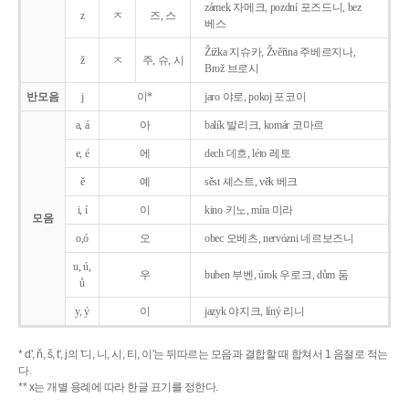
zámek 자메크, pozdní 포즈드니, bez
z
ㅈ
즈, 스
베스
Žižka 지슈카, Žvěřina 주베르지나,
ž
ㅈ
주, 슈, 시
Brož 브로시
반모음
j
이*
jaro 야로, pokoj 포코이
a, á
아
balík 발리크, komár 코마르
e, é
에
dech 데흐, léto 레토
ě
예
sěst 셰스트, věk 베크
i, í
이
kino 키노, míra 미라
모음
o,ó
오
obec 오베츠, nervózni 네르보즈니
u, ú,
우
buben 부벤, úrok 우로크, dům 둠
ů
y, ý
이
jazyk
야지크, líný 리니
* d', ň, š, t', j의 '디, 니, 시, 티, 이'는 뒤따르는 모음과 결합할 때 합쳐서 1 음절로 적는
다.
** x는 개별 용례에 따라 한글 표기를 정한다.