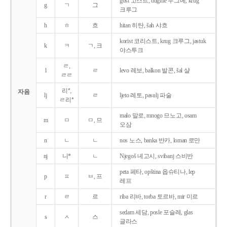
gost 고스트, dugme 두그메, krug
g
ㄱ
그
크루그
h
ㅎ
흐
hitan 히탄, šah 샤흐
korist 코리스트, krug 크루그, jastuk
k
ㅋ
ㄱ, 크
야스투크
ㄹ,
l
ㄹ
levo 레보, balkon 발콘, šal 샬
ㄹㄹ
리*,
자음
lj
ㄹ
ljeto 레토, pasulj 파술
ㄹ리*
malo 말로, mnogo 므노고, osam
m
ㅁ
ㅁ, 므
오삼
n
ㄴ
ㄴ
nos 노스, banka 반카, loman 로만
nj
니*
ㄴ
Njegoš 녜고시, svibanj 스비반
peta 페타, opština 옵슈티나, lep
p
ㅍ
ㅂ, 프
레프
r
ㄹ
르
riba 리바, torba 토르바, mir 미르
sedam 세담, posle 포슬레, glas
s
ㅅ
스
글라스