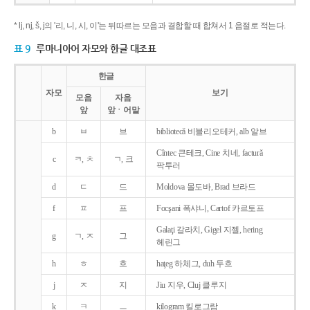
* lj, nj, š, j의 '리, 니, 시, 이'는 뒤따르는 모음과 결합할 때 합쳐서 1 음절로 적는다.
표 9
루마니아어 자모와 한글 대조표
한글
자모
보기
모음
자음
앞
앞ㆍ어말
b
ㅂ
브
bibliotecǎ 비블리오테커, alb 알브
Cîntec 큰테크, Cine 치네, facturǎ
c
ㅋ, ㅊ
ㄱ, 크
팍투러
d
ㄷ
드
Moldova 몰도바, Brad 브라드
f
ㅍ
프
Focşani 폭샤니, Cartof 카르토프
Galaţi 갈라치, Gigel 지젤, hering
g
ㄱ, ㅈ
그
헤린그
h
ㅎ
흐
haţeg 하체그, duh 두흐
j
ㅈ
지
Jiu 지우, Cluj 클루지
k
ㅋ
ㅡ
kilogram 킬로그람