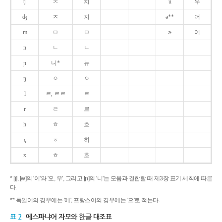
ʧ
ㅊ
치
u
우
ʤ
ㅈ
지
ə**
어
m
ㅁ
ㅁ
ɚ
어
n
ㄴ
ㄴ
ɲ
니*
뉴
ŋ
ㅇ
ㅇ
l
ㄹ, ㄹㄹ
ㄹ
r
ㄹ
르
h
ㅎ
흐
ç
ㅎ
히
x
ㅎ
흐
* [j], [w]의 '이'와 '오, 우', 그리고 [ɲ]의 '니'는 모음과 결합할 때 제3장 표기 세칙에 따른
다.
** 독일어의 경우에는 '에', 프랑스어의 경우에는 '으'로 적는다.
표 2
에스파냐어 자모와 한글 대조표