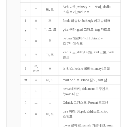
dach 다흐, zdrowy 즈드로비, słodki
d
ㄷ
드, 트
스워트키, pod 포트
f
ㅍ
프
fasola 파솔라, befsztyk 베프슈티크
g
ㄱ
ㄱ, 그, 크
góra 구라, grad 그라트, targ 타르크
herbata 헤르바타, Hrubieszów
h
ㅎ
흐
흐루비에슈프
kino 키노, daktyl 닥틸, król 크룰, bank
k
ㅋ
ㄱ, 크
반크
ㄹ,
l
ㄹ
lis 리스, kolano 콜라노, motyl 모틸
ㄹㄹ
m
ㅁ
ㅁ, 므
most 모스트, zimno 짐노, sam 삼
nerka 네르카, dokument 도쿠멘트,
n
ㄴ
ㄴ
dywan 디반
ń
ㅡ
ㄴ
Gdańsk 그단스크, Poznań 포즈난
para 파라, Słupsk 스웁스크, chłop
p
ㅍ
ㅂ, 프
흐워프
rower 로베르, garnek 가르네크, sznur