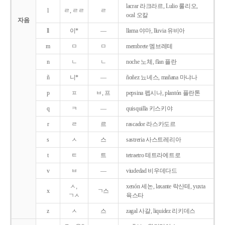
lacrar 라크라르, Lulio 룰리오,
l
ㄹ, ㄹㄹ
ㄹ
ocal 오칼
자음
ll
이*
―
llama 야마, lluvia 유비아
m
ㅁ
ㅁ
membrete 멤브레테
n
ㄴ
ㄴ
noche 노체, flan 플란
ñ
니*
―
ñoñez 뇨녜스, mañana 마냐나
p
ㅍ
ㅂ, 프
pepsina 펩시나, plantón 플란톤
q
ㅋ
―
quisquilla 키스키야
r
ㄹ
르
rascador 라스카도르
s
ㅅ
스
sastreria 사스트레리아
t
ㅌ
트
tetraetro 테트라에트로
v
ㅂ
―
viudedad 비우데다드
ㅅ,
xenón 세논, laxante 락산테, yuxta
x
ㄱ스
ㄱㅅ
육스타
z
ㅅ
스
zagal 사갈, liquidez 리키데스