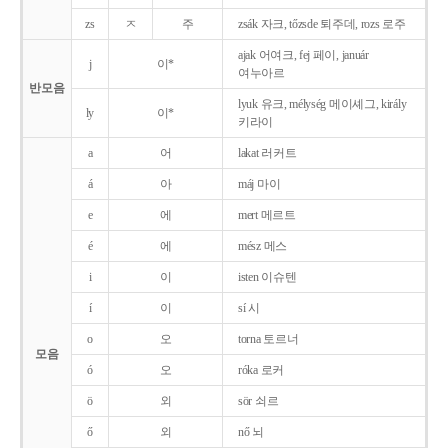
zs
ㅈ
주
zsák 자크, tőzsde 퇴주데, rozs 로주
ajak 어여크, fej 페이, január
j
이*
여누아르
반모음
lyuk 유크, mélység 메이셰그, király
ly
이*
키라이
a
어
lakat 러커트
á
아
máj 마이
e
에
mert 메르트
é
에
mész 메스
i
이
isten 이슈텐
í
이
sí 시
o
오
torna 토르너
모음
ó
오
róka 로커
ö
외
sör 쇠르
ő
외
nő 뇌