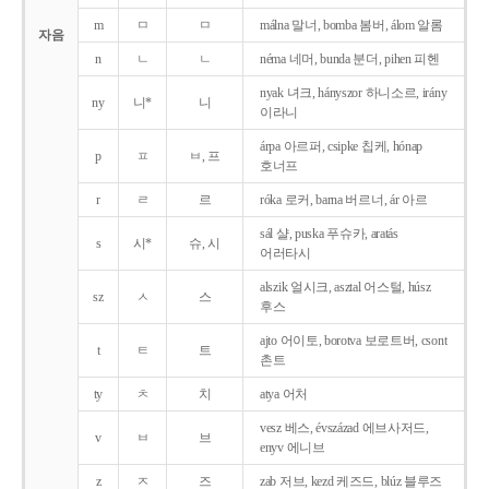
m
ㅁ
ㅁ
málna 말너, bomba 봄버, álom 알롬
자음
n
ㄴ
ㄴ
néma 네머, bunda 분더, pihen 피헨
nyak 녀크, hányszor 하니소르, irány
ny
니*
니
이라니
árpa 아르퍼, csipke 칩케, hónap
p
ㅍ
ㅂ, 프
호너프
r
ㄹ
르
róka 로커, barna 버르너, ár 아르
sál 샬, puska 푸슈카, aratás
s
시*
슈, 시
어러타시
alszik 얼시크, asztal 어스털, húsz
sz
ㅅ
스
후스
ajto 어이토, borotva 보로트버, csont
t
ㅌ
트
촌트
ty
ㅊ
치
atya 어처
vesz 베스, évszázad 에브사저드,
v
ㅂ
브
enyv 에니브
z
ㅈ
즈
zab 저브, kezd 케즈드, blúz 블루즈