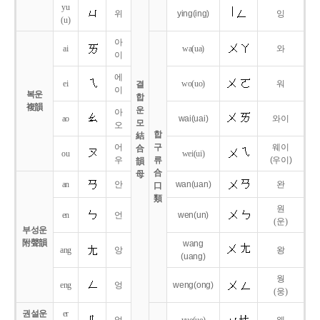
yu
위
ying
(ing)
잉
(u)
아
ai
wa
(ua)
와
이
에
ei
wo
(uo)
워
결
이
복운
합
複韻
운
아
ao
wai
(uai)
와이
모
오
합
結
어
구
웨이
合
ou
wei
(ui)
우
류
(우이)
韻
合
母
an
안
wan
(uan)
완
口
類
원
en
언
wen
(un)
(운)
부성운
附聲韻
wang
ang
앙
왕
(uang)
웡
eng
엉
weng
(ong)
(웅)
권설운
er