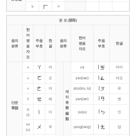
h
ㅎ
운 모 (韻母)
한
어
한어
음의
병
주음
한
음의
주음
병음
한글
분류
음
부호
글
분류
부호
자모
자
모
a
아
yai
야이
o
오
yao
(iao)
야오
e
어
you
(iou,
iu)
유
제
치
ê
에
yan
(ian)
옌
단운
류
單韻
齊
yi
이
yin(in)
인
齒
(i)
類
wu
우
yang
(iang)
양
(u)