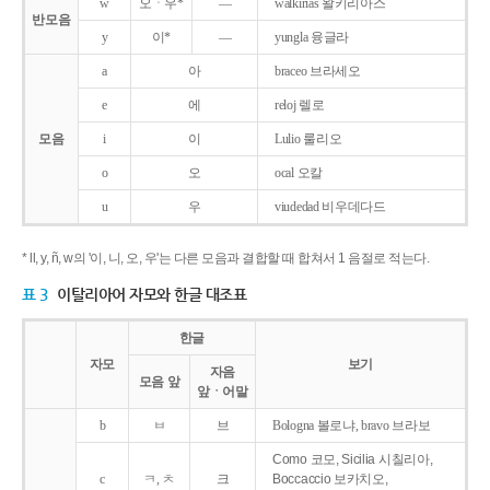
w
오ㆍ우*
―
walkirias 왈키리아스
반모음
y
이*
―
yungla 융글라
a
아
braceo 브라세오
e
에
reloj 렐로
모음
i
이
Lulio 룰리오
o
오
ocal 오칼
u
우
viudedad 비우데다드
* ll, y, ñ, w의 '이, 니, 오, 우'는 다른 모음과 결합할 때 합쳐서 1 음절로 적는다.
표 3
이탈리아어 자모와 한글 대조표
한글
자모
보기
자음
모음 앞
앞ㆍ어말
b
ㅂ
브
Bologna 볼로냐, bravo 브라보
Como 코모, Sicilia 시칠리아,
c
ㅋ, ㅊ
크
Boccaccio 보카치오,