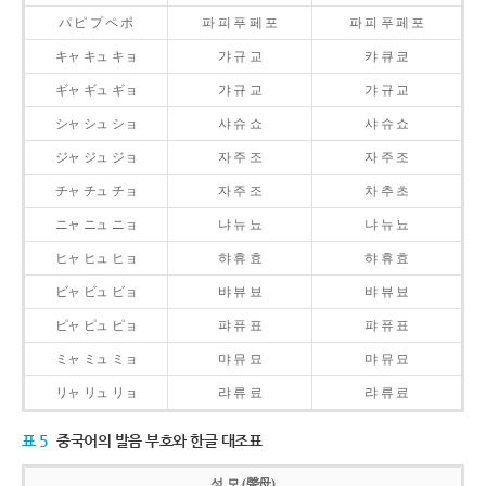
パ ピ プ ペ ポ
파 피 푸 페 포
파 피 푸 페 포
キャ キュ キョ
갸 규 교
캬 큐 쿄
ギャ ギュ ギョ
갸 규 교
갸 규 교
シャ シュ ショ
샤 슈 쇼
샤 슈 쇼
ジャ ジュ ジョ
자 주 조
자 주 조
チャ チュ チョ
자 주 조
차 추 초
ニャ ニュ ニョ
냐 뉴 뇨
냐 뉴 뇨
ヒャ ヒュ ヒョ
햐 휴 효
햐 휴 효
ビャ ビュ ビョ
뱌 뷰 뵤
뱌 뷰 뵤
ピャ ピュ ピョ
퍄 퓨 표
퍄 퓨 표
ミャ ミュ ミョ
먀 뮤 묘
먀 뮤 묘
リャ リュ リョ
랴 류 료
랴 류 료
표 5
중국어의 발음 부호와 한글 대조표
성 모 (聲母)