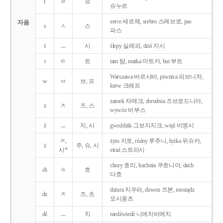
r
ㄹ
르
슈누르
serce 세르체, srebro 스레브로, pas
자음
s
ㅅ
스
파스
ś
ㅡ
시
ślepy 실레피, dziś 지시
t
ㅌ
트
tam 탐, matka 마트카, but 부트
Warszawa 바르샤바, piwnica 피브니차,
w
ㅂ
브, 프
krew 크레프
zamek 자메크, zbrodnia 즈브로드니아,
z
ㅈ
즈, 스
wywóz 비부스
ź
ㅡ
지, 시
gwoździk 그보지지크, więź 비엥시
ㅈ,
żyto 지토, różny 루주니, łyżka 위슈카,
ż
주, 슈, 시
시*
straż 스트라시
chory 호리, kuchnia 쿠흐니아, dach
ch
ㅎ
흐
다흐
dziura 지우라, dzwon 즈본, mosiądz
dz
ㅈ
즈, 츠
모시옹츠
dź
ㅡ
치
niedźwiedź 니에치비에치