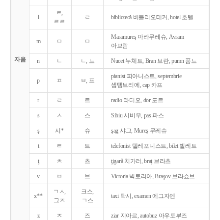
ㄹ,
l
ㄹ
bibliotecǎ 비블리오테커, hotel 호텔
ㄹㄹ
Maramureş 마라무레슈, Avram
m
ㅁ
ㅁ
아브람
자음
n
ㄴ
ㄴ, 느
Nucet 누체트, Bran 브란, pumn 품느
pianist 피아니스트, septembrie
p
ㅍ
ㅂ, 프
셉템브리에, cap 카프
r
ㄹ
르
radio 라디오, dor 도르
s
ㅅ
스
Sibiu 시비우, pas 파스
ş
시*
슈
şag 샤그, Mureş 무레슈
t
ㅌ
트
telefonist 텔레포니스트, bilet 빌레트
ţ
ㅊ
츠
ţigarǎ 치가러, braţ 브라츠
v
ㅂ
브
Victoria 빅토리아, Braşov 브라쇼브
ㄱㅅ,
크스,
x**
taxi 탁시, examen 에그자멘
그ㅈ
ㄱ스
z
ㅈ
즈
ziar 지아르, autobuz 아우토부즈