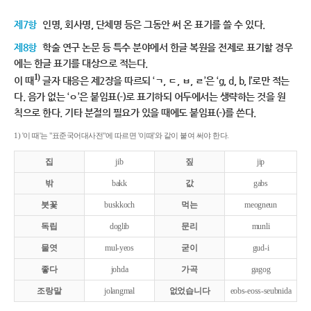
제7항
인명, 회사명, 단체명 등은 그동안 써 온 표기를 쓸 수 있다.
제8항
학술 연구 논문 등 특수 분야에서 한글 복원을 전제로 표기할 경우
에는 한글 표기를 대상으로 적는다.
1)
이 때
글자 대응은 제2장을 따르되 ‘ㄱ, ㄷ, ㅂ, ㄹ’은 ‘g, d, b, l’로만 적는
다. 음가 없는 ‘ㅇ’은 붙임표(-)로 표기하되 어두에서는 생략하는 것을 원
칙으로 한다. 기타 분절의 필요가 있을 때에도 붙임표(-)를 쓴다.
1) '이 때'는 "표준국어대사전"에 따르면 '이때'와 같이 붙여 써야 한다.
집
jib
짚
jip
밖
bakk
값
gabs
붓꽃
buskkoch
먹는
meogneun
독립
doglib
문리
munli
물엿
mul-yeos
굳이
gud-i
좋다
johda
가곡
gagog
조랑말
jolangmal
없었습니다
eobs-eoss-seubnida