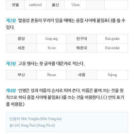
샛별
saetbyeol
울산
Ulsan
제2항
발음상 혼동의 우려가 있을 때에는 음절 사이에 붙임표(-)를 쓸 수
있다.
중앙
Jung-ang
반구대
Ban-gudae
세운
Se-un
해운대
Hae-undae
제3항
고유 명사는 첫 글자를 대문자로 적는다.
부산
Busan
세종
Sejong
제4항
인명은 성과 이름의 순서로 띄어 쓴다. 이름은 붙여 쓰는 것을 원
칙으로 하되 음절 사이에 붙임표(-)를 쓰는 것을 허용한다.( ( ) 안의 표기
를 허용함.)
민용하 Min Yongha (Min Yong-ha)
송나리 Song Nari (Song Na-ri)