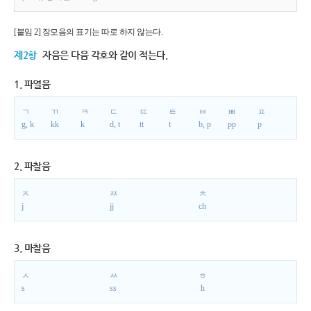
[붙임 2] 장모음의 표기는 따로 하지 않는다.
제2항
자음은 다음 각호와 같이 적는다.
1. 파열음
ㄱ
ㄲ
ㅋ
ㄷ
ㄸ
ㅌ
ㅂ
ㅃ
ㅍ
g, k
kk
k
d, t
tt
t
b, p
pp
p
2. 파찰음
ㅈ
ㅉ
ㅊ
j
jj
ch
3. 마찰음
ㅅ
ㅆ
ㅎ
s
ss
h