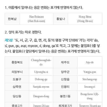
1. 이름에서 일어나는 음운 변화는 표기에 반영하지 않는다.
Han Boknam
Hong Bitna
한복남
홍빛나
(Han Bok-nam)
(Hong Bit-na)
2. 성의 표기는 따로 정한다.
제5항
‘도, 시, 군, 구, 읍, 면, 리, 동’의 행정 구역 단위와 ‘가’는 각각 ‘do,
si, gun, gu, eup, myeon, ri, dong, ga’로 적고, 그 앞에는 붙임표(-)를 넣
는다. 붙임표(-) 앞뒤에서 일어나는 음운 변화는 표기에 반영하지 않는다.
Chungcheongbuk-
충청북도
제주도
Jeju-do
do
의정부시
Uijeongbu-si
양주군
Yangju-gun
도봉구
Dobong-gu
신창읍
Sinchang-eup
삼죽면
Samjuk-myeon
인왕리
Inwang-ri
Bongcheon 1(il)-
당산동
Dangsan-dong
봉천 1동
dong
종로 2가
Jongno 2(i)-ga
퇴계로 3가
Toegyero 3(sam)-ga