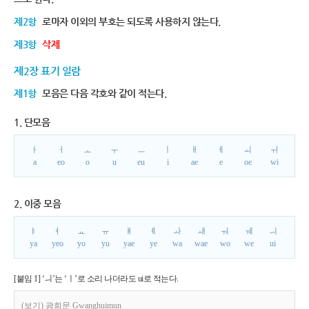
제2항
로마자 이외의 부호는 되도록 사용하지 않는다.
제3항
삭제
제2장 표기 일람
제1항
모음은 다음 각호와 같이 적는다.
1. 단모음
ㅏ
ㅓ
ㅗ
ㅜ
ㅡ
ㅣ
ㅐ
ㅔ
ㅚ
ㅟ
a
eo
o
u
eu
i
ae
e
oe
wi
2. 이중 모음
ㅑ
ㅕ
ㅛ
ㅠ
ㅒ
ㅖ
ㅘ
ㅙ
ㅝ
ㅞ
ㅢ
ya
yeo
yo
yu
yae
ye
wa
wae
wo
we
ui
[붙임 1] ‘ㅢ’는 ‘ㅣ’로 소리 나더라도 ui로 적는다.
(보기) 광희문 Gwanghuimun