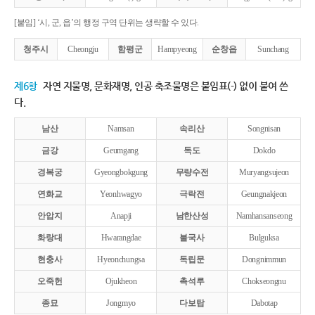
[붙임] ‘시, 군, 읍’의 행정 구역 단위는 생략할 수 있다.
청주시
Cheongju
함평군
Hampyeong
순창읍
Sunchang
제6항
자연 지물명, 문화재명, 인공 축조물명은 붙임표(-) 없이 붙여 쓴
다.
남산
Namsan
속리산
Songnisan
금강
Geumgang
독도
Dokdo
경복궁
Gyeongbokgung
무량수전
Muryangsujeon
연화교
Yeonhwagyo
극락전
Geungnakjeon
안압지
Anapji
남한산성
Namhansanseong
화랑대
Hwarangdae
불국사
Bulguksa
현충사
Hyeonchungsa
독립문
Dongnimmun
오죽헌
Ojukheon
촉석루
Chokseongnu
종묘
Jongmyo
다보탑
Dabotap