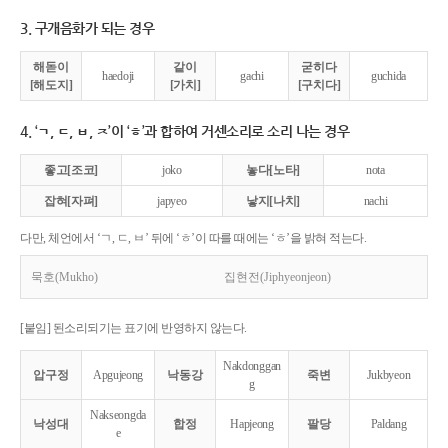
3. 구개음화가 되는 경우
해돋이
같이
굳히다
haedoji
gachi
guchida
[해도지]
[가치]
[구치다]
4. ‘ㄱ, ㄷ, ㅂ, ㅈ’이 ‘ㅎ’과 합하여 거센소리로 소리 나는 경우
좋고[조코]
joko
놓다[노타]
nota
잡혀[자펴]
japyeo
낳지[나치]
nachi
다만, 체언에서 ‘ㄱ, ㄷ, ㅂ’ 뒤에 ‘ㅎ’이 따를 때에는 ‘ㅎ’을 밝혀 적는다.
묵호(Mukho)
집현전(Jiphyeonjeon)
[붙임] 된소리되기는 표기에 반영하지 않는다.
Nakdonggan
압구정
Apgujeong
낙동강
죽변
Jukbyeon
g
Nakseongda
낙성대
합정
Hapjeong
팔당
Paldang
e