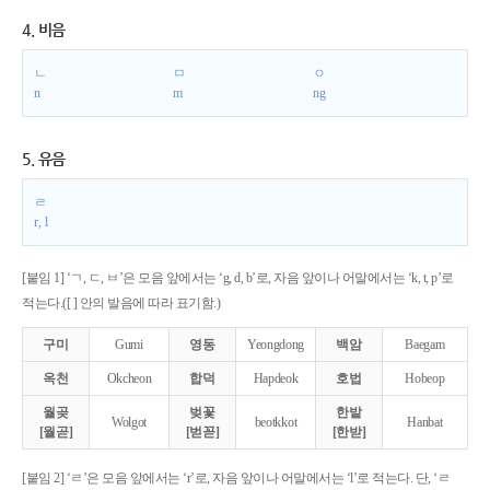
4. 비음
ㄴ
ㅁ
ㅇ
n
m
ng
5. 유음
ㄹ
r, l
[붙임 1] ‘ㄱ, ㄷ, ㅂ’은 모음 앞에서는 ‘g, d, b’로, 자음 앞이나 어말에서는 ‘k, t, p’로
적는다.([ ] 안의 발음에 따라 표기함.)
구미
Gumi
영동
Yeongdong
백암
Baegam
옥천
Okcheon
합덕
Hapdeok
호법
Hobeop
월곶
벚꽃
한밭
Wolgot
beotkkot
Hanbat
[월곧]
[벋꼳]
[한받]
[붙임 2] ‘ㄹ’은 모음 앞에서는 ‘r’로, 자음 앞이나 어말에서는 ‘l’로 적는다. 단, ‘ㄹ