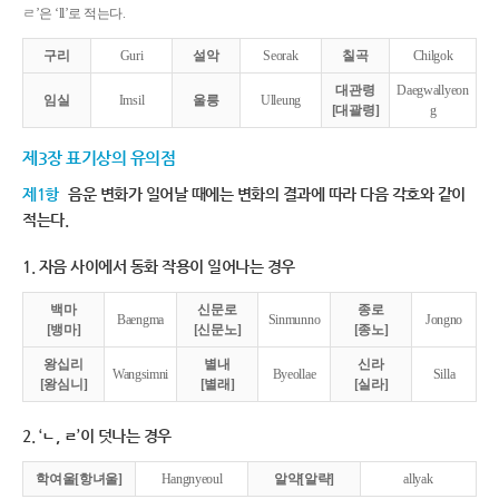
ㄹ’은 ‘ll’로 적는다.
구리
Guri
설악
Seorak
칠곡
Chilgok
대관령
Daegwallyeon
임실
Imsil
울릉
Ulleung
[대괄령]
g
제3장 표기상의 유의점
제1항
음운 변화가 일어날 때에는 변화의 결과에 따라 다음 각호와 같이
적는다.
1. 자음 사이에서 동화 작용이 일어나는 경우
백마
신문로
종로
Baengma
Sinmunno
Jongno
[뱅마]
[신문노]
[종노]
왕십리
별내
신라
Wangsimni
Byeollae
Silla
[왕심니]
[별래]
[실라]
2. ‘ㄴ, ㄹ’이 덧나는 경우
학여울[항녀울]
Hangnyeoul
알약[알략]
allyak