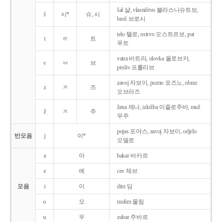
šal 샬, vlasništvo 블라스니슈트보,
š
시*
슈, 시
broš 브로시
telo 텔로, ostrvo 오스트르보, put
t
ㅌ
트
푸트
vatra 바트라, olovka 올로브카,
v
ㅂ
브
proliv 프롤리브
zavoj 자보이, pozno 포즈노, obraz
z
ㅈ
즈
오브라즈
žena 제나, izložba 이즐로주바, muž
ž
ㅈ
주
무주
pojas 포야스, zavoj 자보이, odjelo
반모음
j
이*
오델로
a
아
bakar 바카르
e
에
cev 체브
모음
i
이
dim 딤
o
오
molim 몰림
u
우
zubar 주바르