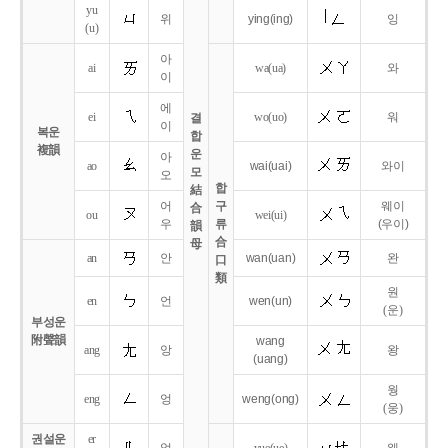
yu
위
ying
(ing)
잉
(u)
아
ai
wa
(ua)
와
이
에
ei
wo
(uo)
워
결
이
복운
합
複韻
운
아
ao
wai
(uai)
와이
모
오
합
結
어
구
웨이
合
ou
wei
(ui)
우
류
(우이)
韻
合
母
an
안
wan
(uan)
완
口
類
원
en
언
wen
(un)
(운)
부성운
附聲韻
wang
ang
앙
왕
(uang)
웡
eng
엉
weng
(ong)
(웅)
권설운
er