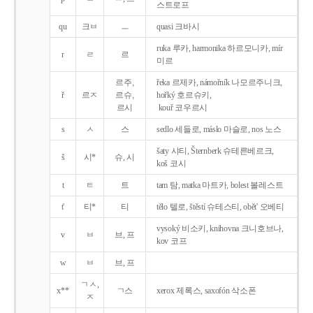
스트로프
qu
크ㅂ
ㅡ
quasi 크바시
ruka 루카, harmonika 하르모니카, mír
r
ㄹ
르
미르
르주,
řeka 르제카, námořník 나모르주니크,
ř
르ㅈ
르슈,
hořký 호르슈키,
르시
kouř 코우르시
s
ㅅ
스
sedlo 세들로, máslo 마슬로, nos 노스
šaty 샤티, Šternberk 슈테른베르크,
š
시*
슈, 시
koš 코시
t
ㅌ
트
tam 탐, matka 마트카, bolest 볼레스트
t'
티*
티
tělo 텔로, štěstí 슈테스티, obět' 오베티
vysoký 비소키, knihovna 크니호브나,
v
ㅂ
브, 프
kov 코프
w
ㅂ
브, 프
ㄱㅅ,
x**
ㄱ스
xerox 제록스, saxofón 삭소폰
ㅈ