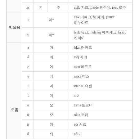
zs
ㅈ
주
zsák 자크, tőzsde 퇴주데, rozs 로주
ajak 어여크, fej 페이, január
j
이*
여누아르
반모음
lyuk 유크, mélység 메이셰그, király
ly
이*
키라이
a
어
lakat 러커트
á
아
máj 마이
e
에
mert 메르트
é
에
mész 메스
i
이
isten 이슈텐
í
이
sí 시
o
오
torna 토르너
모음
ó
오
róka 로커
ö
외
sör 쇠르
ő
외
nő 뇌