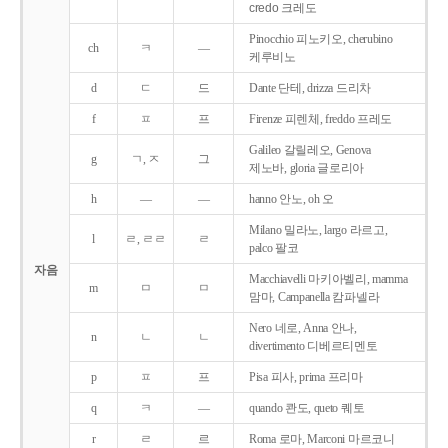
credo 크레도
Pinocchio 피노키오, cherubino
ch
ㅋ
―
케루비노
d
ㄷ
드
Dante 단테, drizza 드리차
f
ㅍ
프
Firenze 피렌체, freddo 프레도
Galileo 갈릴레오, Genova
g
ㄱ, ㅈ
그
제노바, gloria 글로리아
h
―
―
hanno 안노, oh 오
Milano 밀라노, largo 라르고,
l
ㄹ, ㄹㄹ
ㄹ
palco 팔코
자음
Macchiavelli 마키아벨리, mamma
m
ㅁ
ㅁ
맘마, Campanella 캄파넬라
Nero 네로, Anna 안나,
n
ㄴ
ㄴ
divertimento 디베르티멘토
p
ㅍ
프
Pisa 피사, prima 프리마
q
ㅋ
―
quando 콴도, queto 퀘토
r
ㄹ
르
Roma 로마, Marconi 마르코니