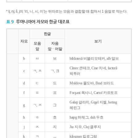
* lj, nj, š, j의 '리, 니, 시, 이'는 뒤따르는 모음과 결합할 때 합쳐서 1 음절로 적는다.
표 9
루마니아어 자모와 한글 대조표
한글
자모
보기
모음
자음
앞
앞ㆍ어말
b
ㅂ
브
bibliotecǎ 비블리오테커, alb 알브
Cîntec 큰테크, Cine 치네, facturǎ
c
ㅋ, ㅊ
ㄱ, 크
팍투러
d
ㄷ
드
Moldova 몰도바, Brad 브라드
f
ㅍ
프
Focşani 폭샤니, Cartof 카르토프
Galaţi 갈라치, Gigel 지젤, hering
g
ㄱ, ㅈ
그
헤린그
h
ㅎ
흐
haţeg 하체그, duh 두흐
j
ㅈ
지
Jiu 지우, Cluj 클루지
k
ㅋ
ㅡ
kilogram 킬로그람