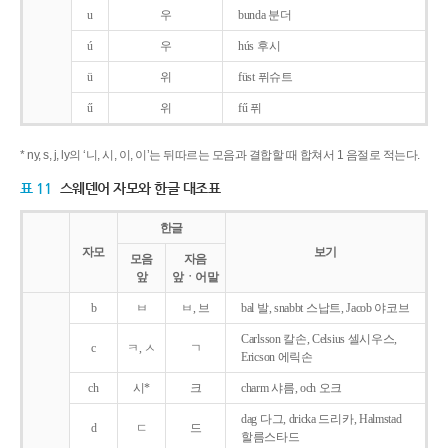
u
우
bunda 분더
ú
우
hús 후시
ü
위
füst 퓌슈트
ű
위
fű 퓌
* ny, s, j, ly의 ‘니, 시, 이, 이’는 뒤따르는 모음과 결합할 때 합쳐서 1 음절로 적는다.
표 11
스웨덴어 자모와 한글 대조표
한글
자모
보기
모음
자음
앞
앞ㆍ어말
b
ㅂ
ㅂ, 브
bal 발, snabbt 스납트, Jacob 야코브
Carlsson 칼손, Celsius 셀시우스,
c
ㅋ, ㅅ
ㄱ
Ericson 에릭손
ch
시*
크
charm 샤름, och 오크
dag 다그, dricka 드리카, Halmstad
d
ㄷ
드
할름스타드