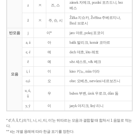
zámek 자메크, pozdní 포즈드니, bez
z
ㅈ
즈, 스
베스
Žižka 지슈카, Žvěřina 주베르지나,
ž
ㅈ
주, 슈, 시
Brož 브로시
반모음
j
이*
jaro 야로, pokoj 포코이
a, á
아
balík 발리크, komár 코마르
e, é
에
dech 데흐, léto 레토
ě
예
sěst 셰스트, věk 베크
i, í
이
kino 키노, míra 미라
모음
o,ó
오
obec 오베츠, nervózni 네르보즈니
u, ú,
우
buben 부벤, úrok 우로크, dům 둠
ů
y, ý
이
jazyk
야지크, líný 리니
* d', ň, š, t', j의 '디, 니, 시, 티, 이'는 뒤따르는 모음과 결합할 때 합쳐서 1 음절로 적는
다.
** x는 개별 용례에 따라 한글 표기를 정한다.