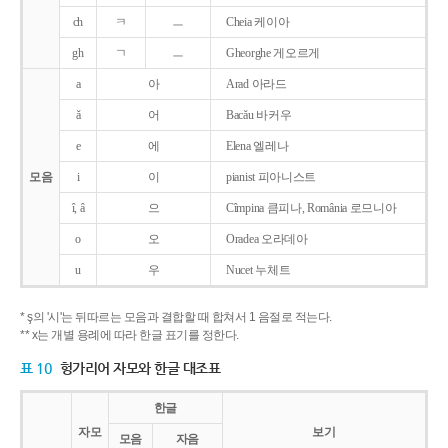
ch
ㅋ
ㅡ
Cheia 케이아
gh
ㄱ
ㅡ
Gheorghe 게오르게
a
아
Arad 아라드
ǎ
어
Bacǎu 바커우
e
에
Elena 엘레나
모음
i
이
pianist 피아니스트
î, â
으
Cîmpina 큼피나, România 로므니아
o
오
Oradea 오라데아
u
우
Nucet 누체트
* ş의 '시'는 뒤따르는 모음과 결합할 때 합쳐서 1 음절로 적는다.
** x는 개별 용례에 따라 한글 표기를 정한다.
표 10
헝가리어 자모와 한글 대조표
한글
자모
보기
모음
자음