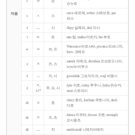
r
ㄹ
르
슈누르
serce 세르체, srebro 스레브로, pas
자음
s
ㅅ
스
파스
ś
ㅡ
시
ślepy 실레피, dziś 지시
t
ㅌ
트
tam 탐, matka 마트카, but 부트
Warszawa 바르샤바, piwnica 피브니차,
w
ㅂ
브, 프
krew 크레프
zamek 자메크, zbrodnia 즈브로드니아,
z
ㅈ
즈, 스
wywóz 비부스
ź
ㅡ
지, 시
gwoździk 그보지지크, więź 비엥시
ㅈ,
żyto 지토, różny 루주니, łyżka 위슈카,
ż
주, 슈, 시
시*
straż 스트라시
chory 호리, kuchnia 쿠흐니아, dach
ch
ㅎ
흐
다흐
dziura 지우라, dzwon 즈본, mosiądz
dz
ㅈ
즈, 츠
모시옹츠
dź
ㅡ
치
niedźwiedź 니에치비에치