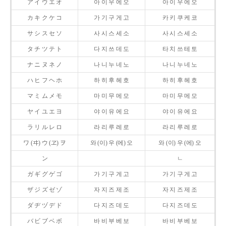
ア イ ウ エ オ
아 이 우 에 오
아 이 우 에 오
カ キ ク ケ コ
가 기 구 게 고
카 키 쿠 케 코
サ シ ス セ ソ
사 시 스 세 소
사 시 스 세 소
タ チ ツ テ ト
다 지 쓰 데 도
타 치 쓰 테 토
ナ ニ ヌ ネ ノ
나 니 누 네 노
나 니 누 네 노
ハ ヒ フ ヘ ホ
하 히 후 헤 호
하 히 후 헤 호
マ ミ ム メ モ
마 미 무 메 모
마 미 무 메 모
ヤ イ ユ エ ヨ
야 이 유 에 요
야 이 유 에 요
ラ リ ル レ ロ
라 리 루 레 로
라 리 루 레 로
ワ (ヰ) ウ (ヱ) ヲ
와 (이) 우 (에) 오
와 (이) 우 (에) 오
ン
ㄴ
ガ ギ グ ゲ ゴ
가 기 구 게 고
가 기 구 게 고
ザ ジ ズ ゼ ゾ
자 지 즈 제 조
자 지 즈 제 조
ダ ヂ ヅ デ ド
다 지 즈 데 도
다 지 즈 데 도
バ ビ ブ ベ ボ
바 비 부 베 보
바 비 부 베 보