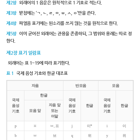
제2항
외래어의 1 음운은 원칙적으로 1 기호로 적는다.
제3항
받침에는 ‘ㄱ, ㄴ, ㄹ, ㅁ, ㅂ, ㅅ, ㅇ’만을 쓴다.
제4항
파열음 표기에는 된소리를 쓰지 않는 것을 원칙으로 한다.
제5항
이미 굳어진 외래어는 관용을 존중하되, 그 범위와 용례는 따로 정
한다.
제2장 표기 일람표
외래어는 표 1~19에 따라 표기한다.
표 1
국제 음성 기호와 한글 대조표
자음
반모음
모음
한글
국제
국제
국제
자음 앞
음성
음성
한글
음성
한글
모음 앞
또는
기호
기호
기호
어말
p
ㅍ
ㅂ, 프
j
이*
i
이
b
ㅂ
브
ɥ
위
y
위