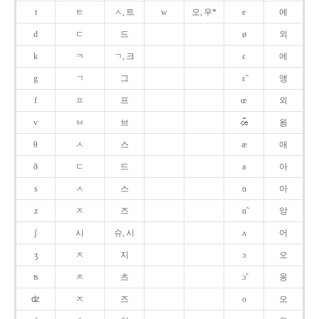
t
ㅌ
ㅅ, 트
w
오, 우*
e
에
d
ㄷ
드
ø
외
k
ㅋ
ㄱ, 크
ɛ
에
g
ㄱ
그
ɛ̃
앵
f
ㅍ
프
œ
외
v
ㅂ
브
욍
θ
ㅅ
스
æ
애
ð
ㄷ
드
a
아
s
ㅅ
스
ɑ
아
z
ㅈ
즈
ɑ̃
앙
ʃ
시
슈, 시
ʌ
어
ʒ
ㅈ
지
ɔ
오
ʦ
ㅊ
츠
ɔ̃
옹
ʣ
ㅈ
즈
o
오