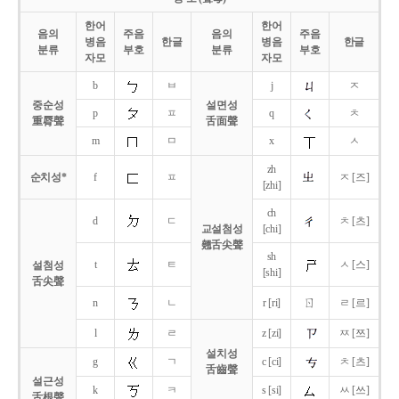
한어
한어
음의
주음
음의
주음
병음
한글
병음
한글
분류
부호
분류
부호
자모
자모
b
ㅂ
j
ㅈ
중순성
설면성
p
ㅍ
q
ㅊ
重脣聲
舌面聲
m
ㅁ
x
ㅅ
zh
순치성*
f
ㅍ
ㅈ [즈]
[zhi]
ch
d
ㄷ
ㅊ [츠]
교설첨성
[chi]
翹舌尖聲
sh
t
ㅌ
ㅅ [스]
설첨성
[shi]
舌尖聲
ㄖ
n
ㄴ
r [ri]
ㄹ [르]
l
ㄹ
z [zi]
ㅉ [쯔]
설치성
g
ㄱ
c [ci]
ㅊ [츠]
舌齒聲
설근성
k
ㅋ
s [si]
ㅆ [쓰]
舌根聲