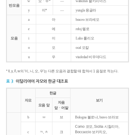
w
오ㆍ우*
―
walkirias 왈키리아스
반모음
y
이*
―
yungla 융글라
a
아
braceo 브라세오
e
에
reloj 렐로
모음
i
이
Lulio 룰리오
o
오
ocal 오칼
u
우
viudedad 비우데다드
* ll, y, ñ, w의 '이, 니, 오, 우'는 다른 모음과 결합할 때 합쳐서 1 음절로 적는다.
표 3
이탈리아어 자모와 한글 대조표
한글
자모
보기
자음
모음 앞
앞ㆍ어말
b
ㅂ
브
Bologna 볼로냐, bravo 브라보
Como 코모, Sicilia 시칠리아,
c
ㅋ, ㅊ
크
Boccaccio 보카치오,