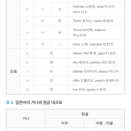
Sorrento 소렌토, asma 아스마,
s
ㅅ
스
sasso 사소
t
ㅌ
트
Torino 토리노, tranne 트란네
Vivace 비바체, manovra
v
ㅂ
브
마노브라
z
ㅊ
―
nozze 노체, mancanza 만칸차
a
아
abituro 아비투로, capra 카프라
e
에
erta 에르타, padrone 파드로네
모음
i
이
infamia 인파미아, manica 마니카
o
오
oblio 오블리오, poetica 포에티카
u
우
uva 우바, spuma 스푸마
표 4
일본어의 가나와 한글 대조표
한글
가나
어두
어중ㆍ어말