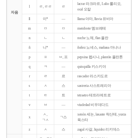
lacrar 라크라르, Lulio 룰리오,
l
ㄹ, ㄹㄹ
ㄹ
ocal 오칼
자음
ll
이*
―
llama 야마, lluvia 유비아
m
ㅁ
ㅁ
membrete 멤브레테
n
ㄴ
ㄴ
noche 노체, flan 플란
ñ
니*
―
ñoñez 뇨녜스, mañana 마냐나
p
ㅍ
ㅂ, 프
pepsina 펩시나, plantón 플란톤
q
ㅋ
―
quisquilla 키스키야
r
ㄹ
르
rascador 라스카도르
s
ㅅ
스
sastreria 사스트레리아
t
ㅌ
트
tetraetro 테트라에트로
v
ㅂ
―
viudedad 비우데다드
ㅅ,
xenón 세논, laxante 락산테, yuxta
x
ㄱ스
ㄱㅅ
육스타
z
ㅅ
스
zagal 사갈, liquidez 리키데스