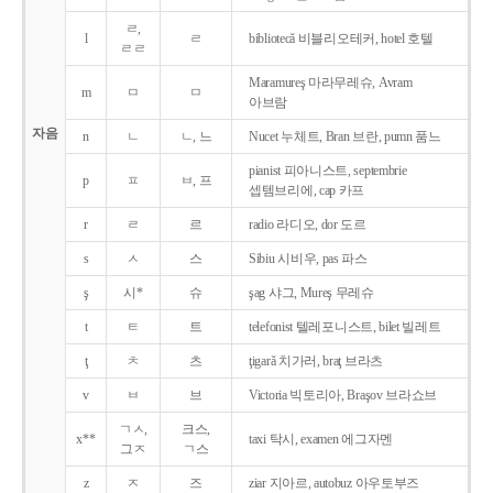
ㄹ,
l
ㄹ
bibliotecǎ 비블리오테커, hotel 호텔
ㄹㄹ
Maramureş 마라무레슈, Avram
m
ㅁ
ㅁ
아브람
자음
n
ㄴ
ㄴ, 느
Nucet 누체트, Bran 브란, pumn 품느
pianist 피아니스트, septembrie
p
ㅍ
ㅂ, 프
셉템브리에, cap 카프
r
ㄹ
르
radio 라디오, dor 도르
s
ㅅ
스
Sibiu 시비우, pas 파스
ş
시*
슈
şag 샤그, Mureş 무레슈
t
ㅌ
트
telefonist 텔레포니스트, bilet 빌레트
ţ
ㅊ
츠
ţigarǎ 치가러, braţ 브라츠
v
ㅂ
브
Victoria 빅토리아, Braşov 브라쇼브
ㄱㅅ,
크스,
x**
taxi 탁시, examen 에그자멘
그ㅈ
ㄱ스
z
ㅈ
즈
ziar 지아르, autobuz 아우토부즈