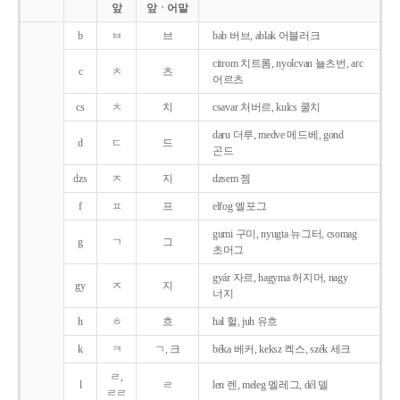
앞
앞ㆍ어말
b
ㅂ
브
bab 버브, ablak 어블러크
citrom 치트롬, nyolcvan 뇰츠번, arc
c
ㅊ
츠
어르츠
cs
ㅊ
치
csavar 처버르, kulcs 쿨치
daru 더루, medve 메드베, gond
d
ㄷ
드
곤드
dzs
ㅈ
지
dzsem 젬
f
ㅍ
프
elfog 엘포그
gumi 구미, nyugta 뉴그터, csomag
g
ㄱ
그
초머그
gyár 자르, hagyma 허지머, nagy
gy
ㅈ
지
너지
h
ㅎ
흐
hal 헐, juh 유흐
k
ㅋ
ㄱ, 크
béka 베커, keksz 켁스, szék 세크
ㄹ,
l
ㄹ
len 렌, meleg 멜레그, dél 델
ㄹㄹ