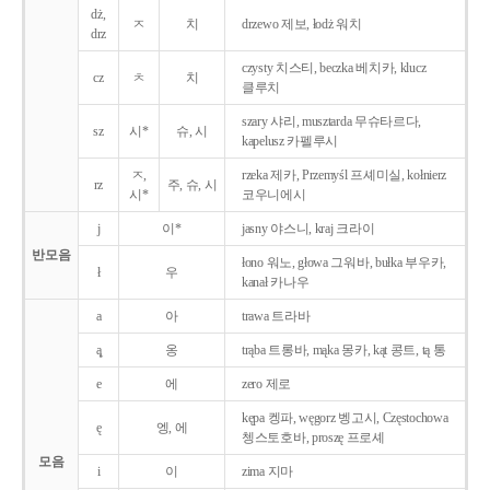
dż,
ㅈ
치
drzewo 제보, łodż 워치
drz
czysty 치스티, beczka 베치카, klucz
cz
ㅊ
치
클루치
szary 샤리, musztarda 무슈타르다,
sz
시*
슈, 시
kapelusz 카펠루시
ㅈ,
rzeka 제카, Przemyśl 프셰미실, kołnierz
rz
주, 슈, 시
시*
코우니에시
j
이*
jasny 야스니, kraj 크라이
반모음
łono 워노, głowa 그워바, bułka 부우카,
ł
우
kanał 카나우
a
아
trawa 트라바
ą̨
옹
trąba 트롱바, mąka 몽카, kąt 콩트, tą 통
e
에
zero 제로
kępa 켕파, węgorz 벵고시, Częstochowa
ę
엥, 에
쳉스토호바, proszę 프로셰
모음
i
이
zima 지마