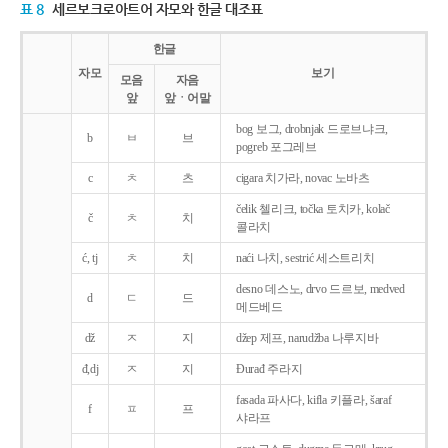
표 8
세르보크로아트어 자모와 한글 대조표
한글
자모
보기
모음
자음
앞
앞ㆍ어말
bog 보그, drobnjak 드로브냐크,
b
ㅂ
브
pogreb 포그레브
c
ㅊ
츠
cigara 치가라, novac 노바츠
čelik 첼리크, točka 토치카, kolač
č
ㅊ
치
콜라치
ć, tj
ㅊ
치
naći 나치, sestrić 세스트리치
desno 데스노, drvo 드르보, medved
d
ㄷ
드
메드베드
dž
ㅈ
지
džep 제프, narudžba 나루지바
đ,dj
ㅈ
지
Ðurađ 주라지
fasada 파사다, kifla 키플라, šaraf
f
ㅍ
프
샤라프