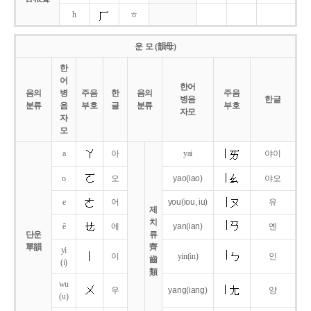
h
ㅎ
운 모 (韻母)
한
어
한어
음의
병
주음
한
음의
주음
병음
한글
분류
음
부호
글
분류
부호
자모
자
모
a
아
yai
야이
o
오
yao
(iao)
야오
e
어
you
(iou,
iu)
유
제
치
ê
에
yan
(ian)
옌
단운
류
單韻
齊
yi
이
yin(in)
인
齒
(i)
類
wu
우
yang
(iang)
양
(u)