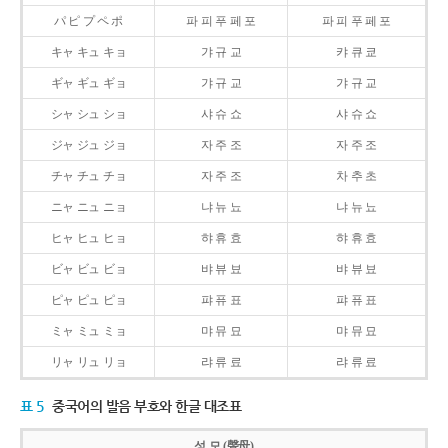
パ ピ プ ペ ポ
파 피 푸 페 포
파 피 푸 페 포
キャ キュ キョ
갸 규 교
캬 큐 쿄
ギャ ギュ ギョ
갸 규 교
갸 규 교
シャ シュ ショ
샤 슈 쇼
샤 슈 쇼
ジャ ジュ ジョ
자 주 조
자 주 조
チャ チュ チョ
자 주 조
차 추 초
ニャ ニュ ニョ
냐 뉴 뇨
냐 뉴 뇨
ヒャ ヒュ ヒョ
햐 휴 효
햐 휴 효
ビャ ビュ ビョ
뱌 뷰 뵤
뱌 뷰 뵤
ピャ ピュ ピョ
퍄 퓨 표
퍄 퓨 표
ミャ ミュ ミョ
먀 뮤 묘
먀 뮤 묘
リャ リュ リョ
랴 류 료
랴 류 료
표 5
중국어의 발음 부호와 한글 대조표
성 모 (聲母)