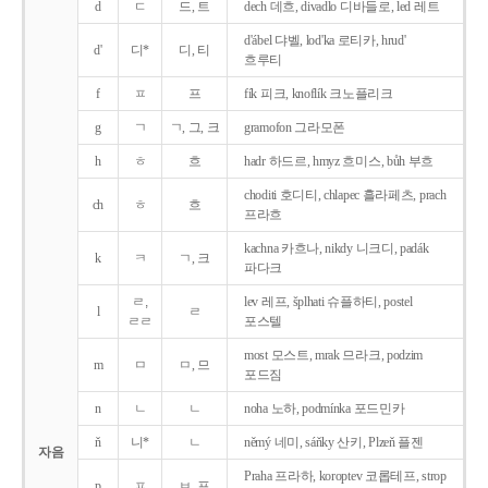
d
ㄷ
드, 트
dech 데흐, divadlo 디바들로, led 레트
d'ábel 댜벨, lod'ka 로티카, hrud'
d'
디*
디, 티
흐루티
f
ㅍ
프
fík 피크, knoflík 크노플리크
g
ㄱ
ㄱ, 그, 크
gramofon 그라모폰
h
ㅎ
흐
hadr 하드르, hmyz 흐미스, bůh 부흐
choditi 호디티, chlapec 흘라페츠, prach
ch
ㅎ
흐
프라흐
kachna 카흐나, nikdy 니크디, padák
k
ㅋ
ㄱ, 크
파다크
ㄹ,
lev 레프, šplhati 슈플하티, postel
l
ㄹ
ㄹㄹ
포스텔
most 모스트, mrak 므라크, podzim
m
ㅁ
ㅁ, 므
포드짐
n
ㄴ
ㄴ
noha 노하, podmínka 포드민카
ň
니*
ㄴ
němý 네미, sáňky 산키, Plzeň 플젠
자음
Praha 프라하, koroptev 코롭테프, strop
p
ㅍ
ㅂ, 프