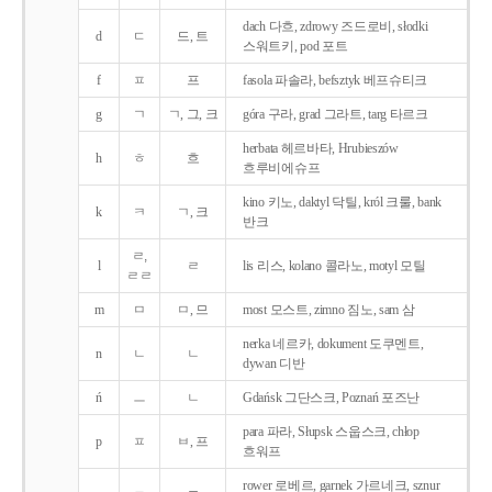
dach 다흐, zdrowy 즈드로비, słodki
d
ㄷ
드, 트
스워트키, pod 포트
f
ㅍ
프
fasola 파솔라, befsztyk 베프슈티크
g
ㄱ
ㄱ, 그, 크
góra 구라, grad 그라트, targ 타르크
herbata 헤르바타, Hrubieszów
h
ㅎ
흐
흐루비에슈프
kino 키노, daktyl 닥틸, król 크룰, bank
k
ㅋ
ㄱ, 크
반크
ㄹ,
l
ㄹ
lis 리스, kolano 콜라노, motyl 모틸
ㄹㄹ
m
ㅁ
ㅁ, 므
most 모스트, zimno 짐노, sam 삼
nerka 네르카, dokument 도쿠멘트,
n
ㄴ
ㄴ
dywan 디반
ń
ㅡ
ㄴ
Gdańsk 그단스크, Poznań 포즈난
para 파라, Słupsk 스웁스크, chłop
p
ㅍ
ㅂ, 프
흐워프
rower 로베르, garnek 가르네크, sznur