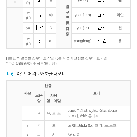
얼
yue
(ue)
웨
*
(r)
촬
ya
구
야
yuan
(uan)
위안
(ia)
류
撮
yo
요
yun
(un)
윈
口
類
ye
예
yong
(iong)
융
(ie)
[ ]는 단독 발음될 경우의 표기임. ( )는 자음이 선행할 경우의 표기임.
* 순치성(脣齒聲), 권설운(捲舌韻).
표 6
폴란드어 자모와 한글 대조표
한글
자모
보기
모음
자음
앞
앞ㆍ어말
burak 부라크, szybko 십코, dobrze
b
ㅂ
ㅂ, 브, 프
도브제, chleb 흘레프
c
ㅊ
츠
cel 첼, Balicki 발리츠키, noc 노츠
ć
ㅡ
치
dać 다치