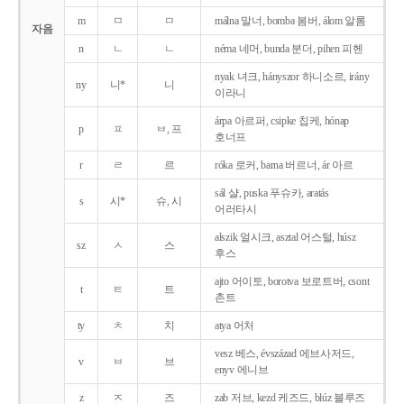
m
ㅁ
ㅁ
málna 말너, bomba 봄버, álom 알롬
자음
n
ㄴ
ㄴ
néma 네머, bunda 분더, pihen 피헨
nyak 녀크, hányszor 하니소르, irány
ny
니*
니
이라니
árpa 아르퍼, csipke 칩케, hónap
p
ㅍ
ㅂ, 프
호너프
r
ㄹ
르
róka 로커, barna 버르너, ár 아르
sál 샬, puska 푸슈카, aratás
s
시*
슈, 시
어러타시
alszik 얼시크, asztal 어스털, húsz
sz
ㅅ
스
후스
ajto 어이토, borotva 보로트버, csont
t
ㅌ
트
촌트
ty
ㅊ
치
atya 어처
vesz 베스, évszázad 에브사저드,
v
ㅂ
브
enyv 에니브
z
ㅈ
즈
zab 저브, kezd 케즈드, blúz 블루즈