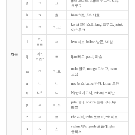
gost 고스트, dugme 두그메, krug
g
ㄱ
그
크루그
h
ㅎ
흐
hitan 히탄, šah 샤흐
korist 코리스트, krug 크루그, jastuk
k
ㅋ
ㄱ, 크
야스투크
ㄹ,
l
ㄹ
levo 레보, balkon 발콘, šal 샬
ㄹㄹ
리*,
자음
lj
ㄹ
ljeto 레토, pasulj 파술
ㄹ리*
malo 말로, mnogo 므노고, osam
m
ㅁ
ㅁ, 므
오삼
n
ㄴ
ㄴ
nos 노스, banka 반카, loman 로만
nj
니*
ㄴ
Njegoš 녜고시, svibanj 스비반
peta 페타, opština 옵슈티나, lep
p
ㅍ
ㅂ, 프
레프
r
ㄹ
르
riba 리바, torba 토르바, mir 미르
sedam 세담, posle 포슬레, glas
s
ㅅ
스
글라스