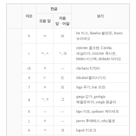
한글
자모
보기
자음
모음 앞
앞ㆍ어말
biz 비스, blandon 블란돈, braceo
b
ㅂ
브
브라세오
colcren 콜크렌, Cecilia
c
ㅋ, ㅅ
ㄱ, 크
세실리아, coccion 콕시온,
bistec 비스텍, dictado 딕타도
ch
ㅊ
―
chicharra 치차라
d
ㄷ
드
felicidad 펠리시다드
f
ㅍ
프
fuga 푸가, fran 프란
ganga 강가, geologia
g
ㄱ, ㅎ
그
헤올로히아, yungla 융글라
h
―
―
hipo 이포, quehacer 케아세르
j
ㅎ
―
jueves 후에베스, reloj 렐로
k
ㅋ
크
kapok 카포크