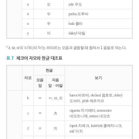
o
오
udo 우도
ó
우
próba 프루바
u
우
kula 쿨라
y
이
daktyl 닥틸
* ż, sz, rz의 '시'와 j의 '이'는 뒤따르는 모음과 결합할 때 합쳐서 1 음절로 적는다.
표 7
체코어 자모와 한글 대조표
한글
자모
보기
모음
자음
앞
앞ㆍ어말
barva 바르바, obchod 옵호트, dobrý
b
ㅂ
ㅂ, 브, 프
도브리, jeřab 예르자프
cigareta 치가레타, nemocnice
c
ㅊ
츠
네모츠니체, nemoc 네모츠
čapek 차페크, kulečnik 쿨레치니크,
č
ㅊ
치
míč 미치