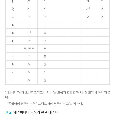
ʧ
ㅊ
치
u
우
ʤ
ㅈ
지
ə**
어
m
ㅁ
ㅁ
ɚ
어
n
ㄴ
ㄴ
ɲ
니*
뉴
ŋ
ㅇ
ㅇ
l
ㄹ, ㄹㄹ
ㄹ
r
ㄹ
르
h
ㅎ
흐
ç
ㅎ
히
x
ㅎ
흐
* [j], [w]의 '이'와 '오, 우', 그리고 [ɲ]의 '니'는 모음과 결합할 때 제3장 표기 세칙에 따른
다.
** 독일어의 경우에는 '에', 프랑스어의 경우에는 '으'로 적는다.
표 2
에스파냐어 자모와 한글 대조표