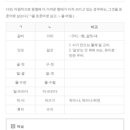
다만, 어원적으로 원형에 더 가까운 형태가 아직 쓰이고 있는 경우에는, 그것을 표
준어로 삼는다.(ㄱ을 표준어로 삼고, ㄴ을 버림.)
ㄱ
ㄴ
비고
갈비
가리
~구이, ~찜, 갈빗-대.
1. 사기 만드는 물레 밑 고리.
갓모
갈모
2. '갈모'는 갓 위에 쓰는, 유지로
만든 우비.
굴-젓
구-젓
말-곁
말-겻
물-수란
물-수랄
밀-뜨리다
미-뜨리다
적-이
저으기
적이-나, 적이나-하면.
휴지
수지
해설