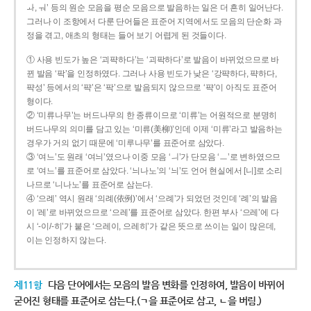
ㅘ, ㅝ’ 등의 원순 모음을 평순 모음으로 발음하는 일은 더 흔히 일어난다.
그러나 이 조항에서 다룬 단어들은 표준어 지역에서도 모음의 단순화 과
정을 겪고, 애초의 형태는 들어 보기 어렵게 된 것들이다.
① 사용 빈도가 높은 ‘괴퍅하다’는 ‘괴팍하다’로 발음이 바뀌었으므로 바
뀐 발음 ‘팍’을 인정하였다. 그러나 사용 빈도가 낮은 ‘강퍅하다, 퍅하다,
퍅성’ 등에서의 ‘퍅’은 ‘팍’으로 발음되지 않으므로 ‘퍅’이 아직도 표준어
형이다.
② ‘미류나무’는 버드나무의 한 종류이므로 ‘미류’는 어원적으로 분명히
버드나무의 의미를 담고 있는 ‘미류(美柳)’인데 이제 ‘미류’라고 발음하는
경우가 거의 없기 때문에 ‘미루나무’를 표준어로 삼았다.
③ ‘여느’도 원래 ‘여늬’였으나 이중 모음 ‘ㅢ’가 단모음 ‘ㅡ’로 변하였으므
로 ‘여느’를 표준어로 삼았다. ‘늬나노’의 ‘늬’도 언어 현실에서 [니]로 소리
나므로 ‘니나노’를 표준어로 삼는다.
④ ‘으례’ 역시 원래 ‘의례(依例)’에서 ‘으례’가 되었던 것인데 ‘례’의 발음
이 ‘레’로 바뀌었으므로 ‘으레’를 표준어로 삼았다. 한편 부사 ‘으레’에 다
시 ‘-이/-히’가 붙은 ‘으레이, 으레히’가 같은 뜻으로 쓰이는 일이 많은데,
이는 인정하지 않는다.
제11항
다음 단어에서는 모음의 발음 변화를 인정하여, 발음이 바뀌어
굳어진 형태를 표준어로 삼는다.(ㄱ을 표준어로 삼고, ㄴ을 버림.)