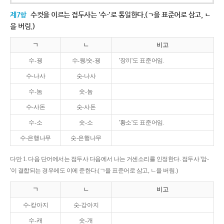
제7항
수컷을 이르는 접두사는 '수-'로 통일한다.(ㄱ을 표준어로 삼고, ㄴ
을 버림.)
ㄱ
ㄴ
비고
수-꿩
수-퀑/숫-꿩
'장끼'도 표준어임.
수-나사
숫-나사
수-놈
숫-놈
수-사돈
숫-사돈
수-소
숫-소
'황소'도 표준어임.
수-은행나무
숫-은행나무
다만 1. 다음 단어에서는 접두사 다음에서 나는 거센소리를 인정한다. 접두사 '암-
'이 결합되는 경우에도 이에 준한다.(ㄱ을 표준어로 삼고, ㄴ을 버림.)
ㄱ
ㄴ
비고
수-캉아지
숫-강아지
수-캐
숫-개