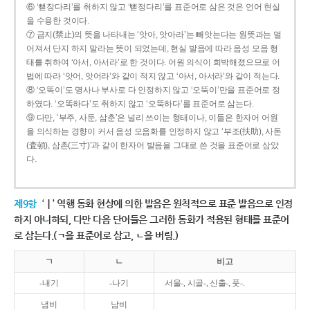
⑥ ‘뻗장다리’를 취하지 않고 ‘뻗정다리’를 표준어로 삼은 것은 언어 현실
을 수용한 것이다.
⑦ 금지(禁止)의 뜻을 나타내는 ‘앗아, 앗아라’는 빼앗는다는 원뜻과는 멀
어져서 단지 하지 말라는 뜻이 되었는데, 현실 발음에 따라 음성 모음 형
태를 취하여 ‘아서, 아서라’로 한 것이다. 어원 의식이 희박해졌으므로 어
법에 따라 ‘앗어, 앗어라’와 같이 적지 않고 ‘아서, 아서라’와 같이 적는다.
⑧ ‘오똑이’도 명사나 부사로 다 인정하지 않고 ‘오뚝이’만을 표준어로 정
하였다. ‘오똑하다’도 취하지 않고 ‘오뚝하다’를 표준어로 삼는다.
⑨ 다만, ‘부주, 사둔, 삼춘’은 널리 쓰이는 형태이나, 이들은 한자어 어원
을 의식하는 경향이 커서 음성 모음화를 인정하지 않고 ‘부조(扶助), 사돈
(査頓), 삼촌(三寸)’과 같이 한자어 발음을 그대로 쓴 것을 표준어로 삼았
다.
제9항
‘ㅣ’ 역행 동화 현상에 의한 발음은 원칙적으로 표준 발음으로 인정
하지 아니하되, 다만 다음 단어들은 그러한 동화가 적용된 형태를 표준어
로 삼는다.(ㄱ을 표준어로 삼고, ㄴ을 버림.)
ㄱ
ㄴ
비고
-내기
-나기
서울-, 시골-, 신출-, 풋-.
냄비
남비