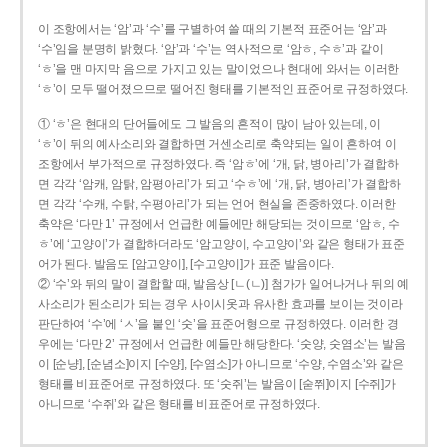
이 조항에서는 ‘암’과 ‘수’를 구별하여 쓸 때의 기본적 표준어는 ‘암’과
‘수’임을 분명히 밝혔다. ‘암’과 ‘수’는 역사적으로 ‘암ㅎ, 수ㅎ’과 같이
‘ㅎ’을 맨 마지막 음으로 가지고 있는 말이었으나 현대에 와서는 이러한
‘ㅎ’이 모두 떨어졌으므로 떨어진 형태를 기본적인 표준어로 규정하였다.
① ‘ㅎ’은 현대의 단어들에도 그 발음의 흔적이 많이 남아 있는데, 이
‘ㅎ’이 뒤의 예사소리와 결합하면 거센소리로 축약되는 일이 흔하여 이
조항에서 부가적으로 규정하였다. 즉 ‘암ㅎ’에 ‘개, 닭, 병아리’가 결합하
면 각각 ‘암캐, 암탉, 암평아리’가 되고 ‘수ㅎ’에 ‘개, 닭, 병아리’가 결합하
면 각각 ‘수캐, 수탉, 수평아리’가 되는 언어 현실을 존중하였다. 이러한
축약은 ‘다만 1’ 규정에서 언급한 예들에만 해당되는 것이므로 ‘암ㅎ, 수
ㅎ’에 ‘고양이’가 결합하더라도 ‘암고양이, 수고양이’와 같은 형태가 표준
어가 된다. 발음도 [암고양이], [수고양이]가 표준 발음이다.
② ‘수’와 뒤의 말이 결합할 때, 발음상 [ㄴ(ㄴ)] 첨가가 일어나거나 뒤의 예
사소리가 된소리가 되는 경우 사이시옷과 유사한 효과를 보이는 것이라
판단하여 ‘수’에 ‘ㅅ’을 붙인 ‘숫’을 표준어형으로 규정하였다. 이러한 경
우에는 ‘다만 2’ 규정에서 언급한 예들만 해당한다. ‘숫양, 숫염소’는 발음
이 [순냥], [순념소]이지 [수양], [수염소]가 아니므로 ‘수양, 수염소’와 같은
형태를 비표준어로 규정하였다. 또 ‘숫쥐’는 발음이 [숟쮜]이지 [수쥐]가
아니므로 ‘수쥐’와 같은 형태를 비표준어로 규정하였다.