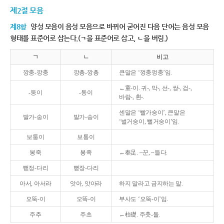
제2절 모음
제8항
양성 모음이 음성 모음으로 바뀌어 굳어진 다음 단어는 음성 모음
형태를 표준어로 삼는다.(ㄱ을 표준어로 삼고, ㄴ을 버림.)
ㄱ
ㄴ
비고
깡충-깡충
깡총-깡총
큰말은 ‘껑충껑충’임.
←童-이. 귀-, 막-, 선-, 쌍-, 검-,
-둥이
-동이
바람-, 흰-.
센말은 ‘빨가숭이’, 큰말은
발가-숭이
발가-송이
‘벌거숭이, 뻘거숭이’임.
보퉁이
보통이
봉죽
봉족
←奉足. ~꾼, ~들다.
뻗정-다리
뻗장-다리
아서, 아서라
앗아, 앗아라
하지 말라고 금지하는 말.
오뚝-이
오똑-이
부사도 ‘오뚝-이’임.
주추
주초
←柱礎. 주춧-돌.