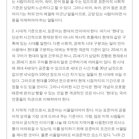
는 사람이라도 비어, 속어, 은어 등을 쓸 수는 있으므로 표준어의 사회적
기준은 상당히 느슨하다고 할 수 있다. 그러나 비어, 속어, 은어 등은 표준
어이기는 하되 언어 예절에 어긋난 말들이므로, 교양 있는 사람이라면 사
용을 자제하여야 하는 말들이다.
2. 시대적 기준으로서, 표준어는 현대의 언어여야 한다. 여기서 ‘현대’는
단순히 시간적으로 현재란 뜻이 아니라 역사적 흐름에서 현재와 같은 구
획에 있는 시대를 말한다. 다른 사회적, 경제적 시대 구분과는 달리 언어
사용에서 현대를 구분하는 데에는 뚜렷한 객관적 기준이 없다. 20세기 초
의 구어가 현대의 말로 간주되곤 하나, 21세기가 상당히 진행된 현재로서
는 20세기 초의 구어를 현대의 말로 간주하기에 어려움이 있다. 한 시대
에 최대 4세대가 공존할 수 있으므로 세대 간 시간 차를 30년 남짓으로
잡으면 넉넉잡아 100년 정도의 시간 차가 있는 말들이 한 시대에 쓰일 수
있다. 그러므로 현대를 100년 전으로부터 현재 시점까지의 기간으로 규
정할 수도 있을 것이다. 그러나 이러한 시간 인식은 ‘현대’ 개념의 모호함
때문에 편의상 행할 수 있는 것일 뿐 객관적인 것은 아니다. ‘현대’는 국어
언중들의 직관으로 이해하여야 한다.
3. 지역적 기준으로서, 표준어는 서울말이어야 한다. 이는 표준어의 공용
어적 성격을 가장 크게 드러내 주는 기준이다. 가령, 많은 지역 사람들이
모여서 공식적인 이야기를 나눌 때 각자의 지역어를 사용한다면 의사소
통이 어려워질 수 있는데, 이를 방지하기 위해 표준어의 조건으로 서울말
을 제시한 것이다. 물론 서울말이라도 비표준적인 요소가 있다. “나두 간