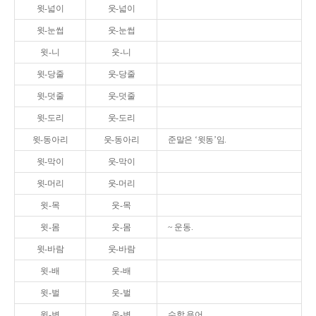
윗-넓이
웃-넓이
윗-눈썹
웃-눈썹
윗-니
웃-니
윗-당줄
웃-당줄
윗-덧줄
웃-덧줄
윗-도리
웃-도리
윗-동아리
웃-동아리
준말은 ‘윗동’임.
윗-막이
웃-막이
윗-머리
웃-머리
윗-목
웃-목
윗-몸
웃-몸
~ 운동.
윗-바람
웃-바람
윗-배
웃-배
윗-벌
웃-벌
윗-변
웃-변
수학 용어.