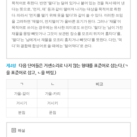
목적어로 취한다. 반면 ‘떨다’는 달려 있거나 붙어 있는 것을 쳐서 떼어 낸
다는 뜻으로, ‘먼지, 재’ 등과 같이 떨어져 나가는 대상을 목적어로 취한
다. 따라서 ‘먼지를 떨기 위해 옷을 털다’와 같이 쓸 수 있다. 이러한 쓰임
을 고려하면 ‘재떨이, 먼지떨이’가 올바른 표기가 된다. 그러나 ‘재물’이
목적어로 쓰이는 경우에는 유사한 의미로도 쓰인다. ‘털다’는 ‘남이 가진
재물을 몽땅 빼앗거나 그것이 보관된 장소를 모조리 뒤지어 훔치다’를,
‘떨다’는 ‘남에게서 재물을 모조리 훔치거나 빼앗다’를 뜻한다. 다만, ‘먹
다’와 결합해 합성어로 쓸 때에는 ‘털어먹다’로 쓴다.
제4항
다음 단어들은 거센소리로 나지 않는 형태를 표준어로 삼는다.(ㄱ
을 표준어로 삼고, ㄴ을 버림.)
ㄱ
ㄴ
비고
가을-갈이
가을-카리
거시기
거시키
분침
푼침
해설