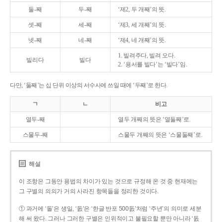
둘-째
두-째
‘제2, 두 개째’의 뜻.
셋-째
세-째
‘제3, 세 개째’의 뜻.
넷-째
네-째
‘제4, 네 개째’의 뜻.
1. 빌려주다, 빌려 오다.
빌리다
빌다
2. ‘용서를 빌다’는 ‘빌다’임.
다만, ‘둘째’는 십 단위 이상의 서수사에 쓰일 때에 ‘두째’로 한다.
ㄱ
ㄴ
비고
열두-째
열두 개째의 뜻은 ‘열둘째’로.
스물두-째
스물두 개째의 뜻은 ‘스물둘째’로.
해설
이 조항은 그동안 용법의 차이가 있는 것으로 규정해 온 것 중 현재에는
그 구별의 의의가 거의 사라진 항목들을 정리한 것이다.
① 과거에 ‘돌’은 생일, ‘돐’은 ‘한글 반포 500돐’처럼 ‘주년’의 의미로 세분
해 써 왔다. 그러나 그러한 구별은 인위적이고 불필요할 뿐만 아니라 ‘돐