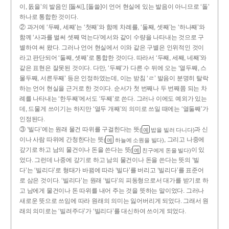
이, 돐을’의 발음인 [돌씨], [돌쓸]이 언어 현실에 있는 발음이 아니므로 ‘돌’
하나로 통합한 것이다.
② 과거에 ‘두째, 세째’는 ‘첫째’와 함께 차례를, ‘둘째, 셋째’는 ‘하나째’와
함께 ‘사과를 벌써 셋째 먹는다’에서와 같이 수량을 나타내는 것으로 구
별하여 써 왔다. 그러나 언어 현실에서 이와 같은 구별은 인위적인 것이
라고 판단되어 ‘둘째, 셋째’로 통합한 것이다. 따라서 ‘두째, 세째, 네째’와
같은 표현은 잘못된 것이다. 다만, ‘두째’가 다른 수 뒤에 오는 ‘열두째, 스
물두째, 서른두째’ 등은 인정하였는데, 이는 받침 ‘ㄹ’ 발음이 분명히 탈락
하는 언어 현실을 근거로 한 것이다. 순서가 첫 번째나 두 번째쯤 되는 차
례를 나타내는 ‘한두째’에서도 ‘두째’로 쓴다. 그러나 이에도 예외가 있는
데, 드물게 쓰이기는 하지만 ‘열두 개째’의 의미로 쓰일 때에는 ‘열둘째’가
인정된다.
③ ‘빌다’에는 원래 물건 따위를 구걸한다는 뜻
과 신
(
밥을 빌러 다니다)
예
이나 사람 따위에 간청한다는 뜻
, 그리고 나중에
(
하늘에 소원을 빌다)
예
갚기로 하고 남의 물건이나 돈을 쓴다는 뜻
이 있
(
친구에게 돈을 빌다)
예
었다. 그런데 나중에 갚기로 하고 남의 물건이나 돈을 쓴다는 뜻의 ‘빌
다’는 ‘빌리다’로 형태가 바뀜에 따라 ‘빌다’를 버리고 ‘빌리다’를 표준어
로 삼은 것이다. ‘빌리다’는 원래 ‘빌다’의 피동형으로서 대가를 받기로 하
고 남에게 물건이나 돈 따위를 내어 주는 것을 뜻하는 말이었다. 그러나
새로운 뜻으로 쓰임에 따라 원래의 의미는 잃어버리게 되었다. 그래서 원
래의 의미로는 ‘빌려주다’가 ‘빌리다’를 대신하여 쓰이게 되었다.