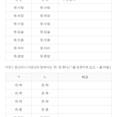
윗-사랑
웃-사랑
윗-세장
웃-세장
윗-수염
웃-수염
윗-입술
웃-입술
윗-잇몸
웃-잇몸
윗-자리
웃-자리
윗-중방
웃-중방
다만 1. 된소리나 거센소리 앞에서는 ‘위-’로 한다.(ㄱ을 표준어로 삼고, ㄴ을 버림.)
ㄱ
ㄴ
비고
위-짝
웃-짝
위-쪽
웃-쪽
위-채
웃-채
위-층
웃-층