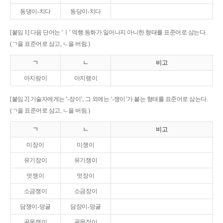
동댕이-치다
동당이-치다
[붙임 1] 다음 단어는 ‘ㅣ’ 역행 동화가 일어나지 아니한 형태를 표준어로 삼는다.
(ㄱ을 표준어로 삼고, ㄴ을 버림.)
ㄱ
ㄴ
비고
아지랑이
아지랭이
[붙임 2] 기술자에게는 ‘-장이’, 그 외에는 ‘-쟁이’가 붙는 형태를 표준어로 삼는다.
(ㄱ을 표준어로 삼고, ㄴ을 버림.)
ㄱ
ㄴ
비고
미장이
미쟁이
유기장이
유기쟁이
멋쟁이
멋장이
소금쟁이
소금장이
담쟁이-덩굴
담장이-덩굴
골목쟁이
골목장이