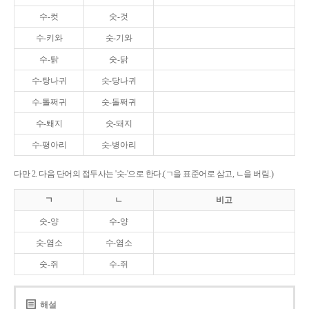
수-컷
숫-것
수-키와
숫-기와
수-탉
숫-닭
수-탕나귀
숫-당나귀
수-톨쩌귀
숫-돌쩌귀
수-퇘지
숫-돼지
수-평아리
숫-병아리
다만 2. 다음 단어의 접두사는 '숫-'으로 한다.(ㄱ을 표준어로 삼고, ㄴ을 버림.)
ㄱ
ㄴ
비고
숫-양
수-양
숫-염소
수-염소
숫-쥐
수-쥐
해설