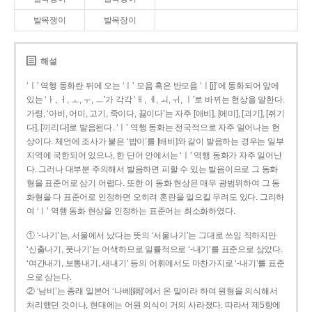
발목쟁이
발목장이
해설
‘ㅣ’ 역행 동화란 뒤에 오는 ‘ㅣ’ 모음 혹은 반모음 ‘ㅣ[j]’에 동화되어 앞에
있는 ‘ㅏ, ㅓ, ㅗ, ㅜ, ㅡ’가 각각 ‘ㅐ, ㅔ, ㅚ, ㅟ, ㅣ’로 바뀌는 현상을 말한다.
가령, ‘아비, 어미, 고기, 죽이다, 끓이다’는 자주 [애비], [에미], [괴기], [쥐기
다], [끼리다]로 발음된다. ‘ㅣ’ 역행 동화는 전국적으로 자주 일어나는 현
상이다. 체언에 조사가 붙은 ‘밥이’를 [배비]와 같이 발음하는 경우는 일부
지역에 국한되어 있으나, 한 단어 안에서는 ‘ㅣ’ 역행 동화가 자주 일어난
다. 그러나 대부분 주의해서 발음하면 피할 수 있는 발음이므로 그 동화
형을 표준어로 삼기 어렵다. 또한 이 동화 현상은 매우 광범위하여 그 동
화형을 다 표준어로 인정하면 오히려 혼란을 일으킬 우려도 있다. 그리하
여 ‘ㅣ’ 역행 동화 현상을 인정하는 표준어는 최소화하였다.
① ‘-나기’는, 서울에서 났다는 뜻의 ‘서울나기’는 그대로 쓰임 직하지만
‘신출나기, 풋나기’는 어색하므로 일률적으로 ‘-내기’를 표준으로 삼았다.
‘여간내기, 보통내기, 새내기’ 등의 어휘에서도 마찬가지로 ‘-내기’를 표준
으로 삼는다.
② ‘남비’는 종래 일본어 ‘나베[鍋]’에서 온 말이라 하여 원형을 의식해서
처리했던 것이나, 현대에는 어원 의식이 거의 사라졌다. 따라서 제5항에