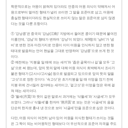
학문적으로는 어원이 밝혀져 있더라도 언중의 어원 의식이 약해져서 어
원으로부터 멀어진 형태가 널리 쓰이면 그 말을 표준어로 삼고, 어원에
충실한 형태이더라도 현실적으로 쓰이지 않는 말은 표준어로 삼지 않겠
다는 것을 다룬 조항이다.
① ‘강낭콩’은 중국의 ‘강남(江南)’ 지방에서 들여온 콩이기 때문에 붙여진
이름인데, ‘강남’의 형태가 변하여 ‘강낭’이 되었다. 제9항의 ‘남비’가 ‘냄
비’로 변한 것과 마찬가지로 언중이 이미 어원을 인식하지 않고 변한 형
태대로 발음하는 언어 현실을 그대로 반영하여 ‘강낭콩’으로 쓰게 한 것
이다.
② 예전에는 ‘지붕을 일 때에 쓰는 새끼’와 ‘좁은 골목이나 길’을 모두 ‘고
샅’으로 써 왔는데, 앞의 뜻의 말에 대해 어원 의식이 희박해져서 조사가
붙은 형태가 [고사시/고사슬] 등으로 발음되고 있으므로 앞의 뜻의 말을
‘고삿’으로 정한 것이다. ‘속고삿’은 초가지붕을 일 때 이엉을 얹기 전에
지붕 위에 건너질러 잡아매는 새끼이고, ‘겉고삿’은 이엉을 얹은 위에 걸
쳐 매는 새끼이다.
③ ‘월세(月貰)’와 뜻이 같은 말로서 과거에는 ‘삭월세’와 ‘사글세’가 모두
쓰였다. 그러나 ‘삭월세’를 한자어 ‘朔月貰’로 보는 것은 ‘사글세’의 음을
단순히 한자로 흉내 낸 것으로 보아 ‘사글세’만을 표준으로 삼은 것이다.
다만, 어원 의식이 여전히 남아 있어 어원을 의식한 형태가 쓰이는 것들
은 그 짝이 되는 비어원적인 형태보다 더 우선적으로 표준어 자격을 주도