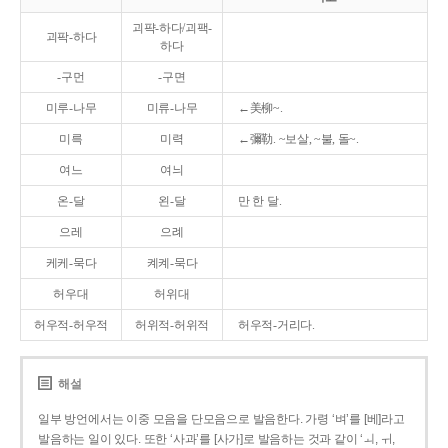
괴퍅-하다/괴팩-
괴팍-하다
하다
-구먼
-구면
미루-나무
미류-나무
←美柳~.
미륵
미력
←彌勒. ~보살, ~불, 돌~.
여느
여늬
온-달
왼-달
만 한 달.
으레
으례
케케-묵다
켸켸-묵다
허우대
허위대
허우적-허우적
허위적-허위적
허우적-거리다.
해설
일부 방언에서는 이중 모음을 단모음으로 발음한다. 가령 ‘벼’를 [베]라고
발음하는 일이 있다. 또한 ‘사과’를 [사가]로 발음하는 것과 같이 ‘ㅚ, ㅟ,