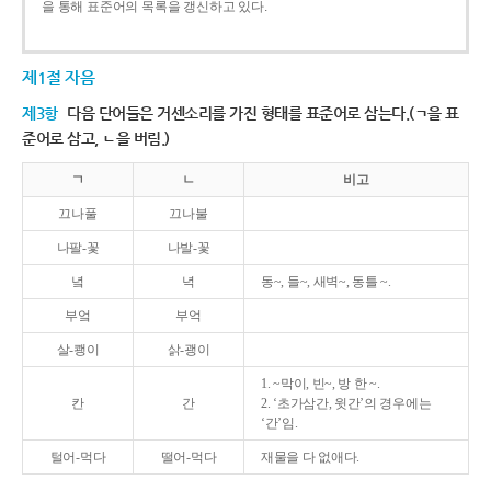
을 통해 표준어의 목록을 갱신하고 있다.
제1절 자음
제3항
다음 단어들은 거센소리를 가진 형태를 표준어로 삼는다.(ㄱ을 표
준어로 삼고, ㄴ을 버림.)
ㄱ
ㄴ
비고
끄나풀
끄나불
나팔-꽃
나발-꽃
녘
녁
동~, 들~, 새벽~, 동틀 ~.
부엌
부억
살-쾡이
삵-괭이
1. ~막이, 빈~, 방 한 ~.
칸
간
2. ‘초가삼간, 윗간’의 경우에는
‘간’임.
털어-먹다
떨어-먹다
재물을 다 없애다.