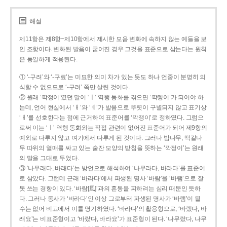
해설
제11항은 제8항~제10항에서 제시한 모음 변화에 속하지 않는 예들을 보
인 조항이다. 변화된 발음이 굳어진 경우 그것을 표준으로 삼는다는 원칙
은 동일하게 적용된다.
① ‘-구려’와 ‘-구료’는 미묘한 의미 차가 있는 듯도 하나 언중이 분명히 의
식할 수 없으므로 ‘-구려’ 쪽만 살린 것이다.
② 원래 ‘깍정이’였던 말이 ‘ㅣ’ 역행 동화를 겪으면 ‘깍젱이’가 되어야 하
는데, 언어 현실에서 ‘ㅐ’와 ‘ㅔ’가 발음으로 뚜렷이 구별되지 않고 표기상
‘ㅐ’를 선호한다는 점에 근거하여 표준어를 ‘깍쟁이’로 정하였다. 그럼으
로써 이는 ‘ㅣ’ 역행 동화와는 직접 관련이 없어진 표준어가 되어 제9항의
예외로 다루지 않고 여기에서 다루게 된 것이다. 그러나 밤나무, 떡갈나
무 따위의 열매를 싸고 있는 술잔 모양의 받침을 뜻하는 ‘깍정이’는 원래
의 말을 그대로 두었다.
③ ‘나무래다, 바래다’는 방언으로 해석하여 ‘나무라다, 바라다’를 표준어
로 삼았다. 그런데 근래 ‘바라다’에서 파생된 명사 ‘바람’을 ‘바램’으로 잘
못 쓰는 경향이 있다. ‘바람[風]’과의 혼동을 피하려는 심리 때문인 듯하
다. 그러나 동사가 ‘바라다’인 이상 그로부터 파생된 명사가 ‘바램’이 될
수는 없어 비고에서 이를 명기하였다. ‘바라다’의 활용형으로, ‘바랬다, 바
래요’는 비표준형이고 ‘바랐다, 바라요’가 표준형이 된다. ‘나무랐다, 나무