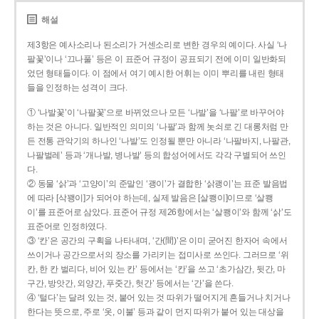
해설
제3항은 예사소리나 된소리가 거센소리로 변한 경우의 예이다. 사실 ‘나
팔꽃’이나 ‘끄나풀’ 등은 이 표준어 규정이 공표되기 전에 이미 일반화되
었던 형태들이다. 이 점에서 여기 예시한 어휘는 이미 뿌리를 내린 형태
들을 인정하는 성격이 크다.
① ‘나발꽃’이 ‘나팔꽃’으로 바뀌었으나 모든 ‘나발’을 ‘나팔’로 바꾸어야
하는 것은 아니다. 일반적인 의미의 ‘나팔’과 함께 놋쇠로 긴 대롱처럼 만
든 전통 관악기의 하나인 ‘나발’도 인정될 뿐만 아니라 ‘나팔바지, 나팔관,
나팔벌레’ 등과 ‘개나발, 병나발’ 등의 합성어에서도 각각 구별되어 쓰인
다.
② 동물 ‘삵’과 ‘고양이’의 준말인 ‘괭이’가 결합한 ‘삵괭이’는 표준 발음법
에 따라 [삭꽹이]가 되어야 하는데, 실제 발음은 [살쾡이]이므로 ‘살쾡
이’를 표준어로 삼았다. 표준어 규정 제26항에서는 ‘살쾡이’와 함께 ‘삵’도
표준어로 인정하였다.
③ ‘칸’은 공간의 구획을 나타내며, ‘간(間)’은 이미 굳어진 한자어 속에서
쓰이거나 공간으로서의 장소를 가리키는 접미사로 쓰인다. 그러므로 ‘위
칸, 한 칸 벌리다, 비어 있는 칸’ 등에서는 ‘칸’을 쓰고 ‘초가삼간, 뒷간, 마
구간, 방앗간, 외양간, 푸줏간, 헛간’ 등에서는 ‘간’을 쓴다.
④ ‘털다’는 달려 있는 것, 붙어 있는 것 따위가 떨어지게 흔들거나 치거나
한다는 뜻으로, 주로 ‘옷, 이불’ 등과 같이 먼지 따위가 붙어 있는 대상을