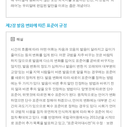
해 우리말에 동화되지 않은 모든 외국어를 포함하는 반면, 이 조항의 ‘외
래어’는 우리말에 편입된 말만을 이르는 좁은 개념이다.
제2장 발음 변화에 따른 표준어 규정
해설
시간의 흐름에 따라 어떤 어휘는 자음과 모음의 발음이 달라지고 길이가
줄어드는 등의 변화를 입게 된다. 어문 규범을 자주 바꾸는 것은 바람직
하지 않으므로 발음에 다소의 변화를 입어도 표준어를 곧바로 바꾸지는
않지만, 발음 변화의 정도가 심하거나 발음이 변한 지 오래되어 대부분의
교양 있는 서울 지역 사람들이 바뀐 발음으로 말을 하는 경우에는 표준어
를 새로이 정하게 된다. 발음 변화에 따라 새로이 표준어를 정하는 방법
에는 두 가지가 있다. 발음이 바뀐 후의 말만 인정하는 방법과 바뀌기 전
의 말과 바뀐 후의 말을 모두 인정하는 방법이다. 앞엣것에 따르면 단수
표준어, 뒤엣것에 따르면 복수 표준어가 된다. 원칙적으로는 언어가 변화
하였으면 단수 표준어로 정해야 하겠으나, 언어의 변화에는 대부분 긴 시
간의 과도기가 있으므로 복수 표준어로 정하는 경우도 있다. 사회가 언어
의 규범적 사용을 점차 유연하게 인식하게 됨에 따라 복수 표준어 역시
점차 확대되고 있다. 이를 반영하여 국립국어원에서는 2011년을 시작으
로 표준어 추가 목록을 발표하고 있고, “표준국어대사전”의 수정ㆍ보완