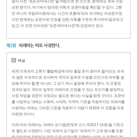
종이 사전 “표준국어대사전”을 바탕으로 한 것으로, 현재에도 계속 수정·
보완 중이다. 여기에서 방대한 어휘의 표준어형을 확인할 수 있다. 그뿐
만 아니라 국립국어원에서는 시간의 흐름에 따라 과거에는 비표준어였
지만 현재에는 표준어로 인정될 만한 어휘를 꾸준히 추가하여 발표하고
있고, 이 또한 인터넷판 “표준국어대사전”에 반영되어 있다.
제2항
외래어는 따로 사정한다.
해설
세계 각국과의 교류가 활발해짐에 따라 물밀 듯이 쏟아져 들어오는 외국
의 말은 지속적으로 조사하여 국어의 일부로 수용할 것인가의 여부를 결
정해 주어야 할 뿐 아니라, 그 표기 역시 결정해 주어야 한다. 이 조항은
외국의 말이 국어의 일부인 외래어로 인정될 수 있는 것인지를 결정하는
사정 작업을 표준어 규정과는 별도로 한다는 사실을 밝힌 것이다. 표준어
를 사정하는 데에는 사회적, 시대적, 지역적 기준을 적용하지만 외래어를
사정하는 데에는 그러한 기준을 적용하기 어렵기 때문에 이 조항을 따로
마련한 것이다.
이에 따라 외래어는 외래어 표기법(문체부 고시 제2017-14호)을 기준으
로 별도로 사정한다. 다만 외래어 표기법의 ‘외래어’가 고유 명사를 포함