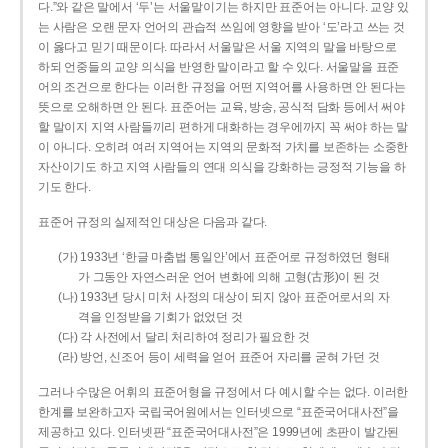
다.”와 같은 말에서 ‘두’는 서울말이기는 하지만 표준어는 아니다. 교양 있
는 사람은 오랜 문자 언어의 관습적 쓰임에 영향을 받아 ‘도’라고 쓰는 것
이 옳다고 믿기 때문이다. 따라서 서울말은 서울 지역의 말을 바탕으로
하되 언중들의 교양 의식을 반영한 말이라고 할 수 있다. 서울말을 표준
어의 조건으로 한다는 이러한 규정을 어떤 지역어를 사용하면 안 된다는
뜻으로 오해하면 안 된다. 표준어는 교육, 방송, 공식적 담화 등에서 써야
할 말이지 지역 사람들끼리 편하게 대화하는 경우에까지 꼭 써야 하는 말
이 아니다. 오히려 여러 지역어는 지역의 문화적 가치를 보존하는 소중한
자산이기도 하고 지역 사람들의 연대 의식을 강화하는 긍정적 기능을 하
기도 한다.
표준어 규정의 실제적인 대상은 다음과 같다.
(가) 1933년 ‘한글 마춤법 통일안’에서 표준어로 규정하였던 형태
가 그동안 자연스러운 언어 변화에 의해 고형(古形)이 된 것
(나) 1933년 당시 미처 사정의 대상이 되지 않아 표준어로서의 자
격을 인정받을 기회가 없었던 것
(다) 각 사전에서 달리 처리하여 정리가 필요한 것
(라) 방언, 신조어 등이 세력을 얻어 표준어 자리를 굳혀 가던 것
그러나 수많은 어휘의 표준어형을 규정에서 다 예시할 수는 없다. 이러한
한계를 보완하고자 국립국어원에서는 인터넷으로 “표준국어대사전”을
제공하고 있다. 인터넷판 “표준국어대사전”은 1999년에 초판이 발간된