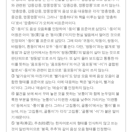
와 관련된 ‘강중강중, 깡쭝깡쭝’도 ‘강종강종, 깡쫑깡쫑’으로 쓰지 않는다.
‘깡충깡충, 강중강중, 깡쭝깡쭝’의 음성 모음 대응형은 각각 ‘껑충껑충, 겅
중겅중, 껑쭝껑쭝’이다. 그러나 ‘ 껑충하다’와 짝을 이루는 말은 ‘깡총하
다’로서 ‘깡충하다’가 오히려 비표준어이다.
② ‘-동이’도 음성 모음화를 인정하여 ‘-둥이’를 표준어로 삼았다. ‘-둥이’의
어원은 아이 ‘동(童)’을 쓴 ‘동이(童-)’이지만 현실 발음에서 멀어진 것으로
인정되어 ‘-둥이’를 표준으로 삼았다. 그에 따라 ‘귀둥이, 막둥이, 쌍둥이,
바람둥이, 흰둥이’에서 모두 ‘-둥이’를 쓴다. 다만, ‘쌍둥이’와는 별개로 ‘쌍
동밤’과 같은 단어에서는 한자어 ‘쌍동(雙童)’의 발음이 살아 있는 것으로
판단되므로 ‘쌍둥밤’으로 쓰지 않는다. 또 살이 올라 보드랍고 통통한 아
이를 뜻하는 ‘옴포동이’는 ‘옴포동하다’의 어근 ‘옴포동’에 ‘-이’가 결합된
말로서 ‘-둥이’와 관련이 없으므로 ‘옴포둥이’와 같이 쓰지 않는다.
③ ‘발가숭이’와 마찬가지로 ‘빨가숭이’도 양성 모음 뒤에 음성 모음이 결
합한 형태를 표준어로 삼는다. 이에 대응하는 짝은 ‘벌거숭이, 뻘거숭
이’이다. 그러나 ‘애송이’는 ‘애숭이’를 인정하지 않는다.
④ 물건을 보에 싸서 꾸려 놓은 것을 뜻하는 ‘보퉁이’와 함께 눈두덩의 불
룩한 부분을 뜻하는 ‘눈퉁이’나 미련한 사람을 낮추어 가리키는 ‘미련퉁
이’ 등에서도 ‘-퉁이’를 쓴다. 그러나 ‘고집통이, 골통이’에서는 ‘통이’를 쓰
는데, 이는 ‘고집통이, 골통이’가 각각 ‘고집통’, ‘골통’에 ‘-이’가 붙은 말이
기 때문이다.
⑤ ‘봉족(奉足), 주초(柱礎)’는 한자어로서의 형태를 인식하지 않고 쓰는
것이 일반적이므로 ‘봉죽, 주추’와 같이 음성 모음 형태를 인정했다.