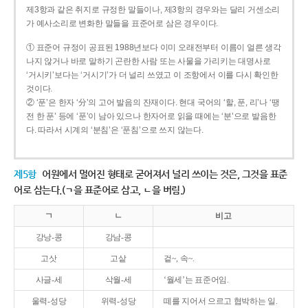
제3항과 같은 취지로 규정한 말들이나, 제3항의 경우와는 달리 거센소리
가 예사소리로 변화한 말들을 표준어로 삼은 경우이다.
① 표준어 규정이 공표된 1988년보다 이미 오래전부터 이름이 얼른 생각
나지 않거나 바로 말하기 곤란한 사람 또는 사물을 가리키는 대명사로
‘거시키’보다는 ‘거시기’가 더 널리 쓰였고 이 조항에서 이를 다시 확인한
것이다.
② ‘푼’은 한자 ‘分’의 고어 발음의 잔재이다. 현대 국어의 ‘할, 푼, 리’나 ‘땡
전 한 푼’ 등에 ‘푼’이 남아 있으나 한자어로 읽을 때에는 ‘분’으로 발음한
다. 따라서 시계의 ‘분침’은 ‘푼침’으로 쓰지 않는다.
제5항
어원에서 멀어진 형태로 굳어져서 널리 쓰이는 것은, 그것을 표준
어로 삼는다.(ㄱ을 표준어로 삼고, ㄴ을 버림.)
ㄱ
ㄴ
비고
강낭-콩
강남-콩
고삿
고샅
겉~, 속~.
사글-세
삭월-세
‘월세’는 표준어임.
울력-성당
위력-성당
떼를 지어서 으르고 협박하는 일.