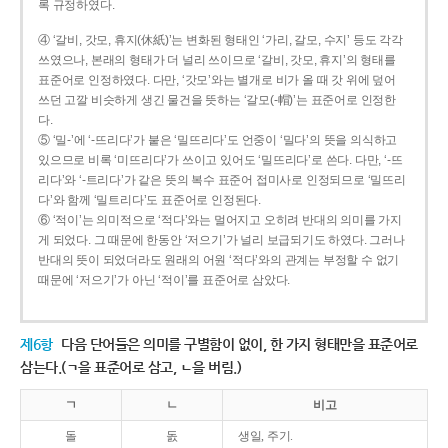
록 규정하였다.
④ ‘갈비, 갓모, 휴지(休紙)’는 변화된 형태인 ‘가리, 갈모, 수지’ 등도 각각
쓰였으나, 본래의 형태가 더 널리 쓰이므로 ‘갈비, 갓모, 휴지’의 형태를
표준어로 인정하였다. 다만, ‘갓모’와는 별개로 비가 올 때 갓 위에 덮어
쓰던 고깔 비슷하게 생긴 물건을 뜻하는 ‘갈모(-帽)’는 표준어로 인정한
다.
⑤ ‘밀-’에 ‘-뜨리다’가 붙은 ‘밀뜨리다’도 언중이 ‘밀다’의 뜻을 의식하고
있으므로 비록 ‘미뜨리다’가 쓰이고 있어도 ‘밀뜨리다’로 쓴다. 다만, ‘-뜨
리다’와 ‘-트리다’가 같은 뜻의 복수 표준어 접미사로 인정되므로 ‘밀뜨리
다’와 함께 ‘밀트리다’도 표준어로 인정된다.
⑥ ‘적이’는 의미적으로 ‘적다’와는 멀어지고 오히려 반대의 의미를 가지
게 되었다. 그 때문에 한동안 ‘저으기’가 널리 보급되기도 하였다. 그러나
반대의 뜻이 되었더라도 원래의 어원 ‘적다’와의 관계는 부정할 수 없기
때문에 ‘저으기’가 아닌 ‘적이’를 표준어로 삼았다.
제6항
다음 단어들은 의미를 구별함이 없이, 한 가지 형태만을 표준어로
삼는다.(ㄱ을 표준어로 삼고, ㄴ을 버림.)
ㄱ
ㄴ
비고
돌
돐
생일, 주기.