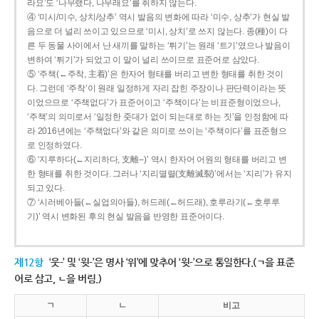
라요’도 ‘나무랬다, 나무래요’를 취하지 않는다.
④ ‘미시/미수, 상치/상추’ 역시 발음의 변화에 따라 ‘미수, 상추’가 현실 발
음으로 더 널리 쓰이고 있으므로 ‘미시, 상치’로 쓰지 않는다. 종(種)이 다
른 두 동물 사이에서 난 새끼를 말하는 ‘튀기’는 원래 ‘트기’였으나 발음이
변하여 ‘튀기’가 되었고 이 말이 널리 쓰이므로 표준어로 삼았다.
⑤ ‘주책(←주착, 主着)’은 한자어 형태를 버리고 변한 형태를 취한 것이
다. 그런데 ‘주착’이 원래 일정하게 자리 잡힌 주장이나 판단력이라는 뜻
이었으므로 ‘주책없다’가 표준어이고 ‘주책이다’는 비표준형이었으나,
‘주책’의 의미로서 ‘일정한 줏대가 없이 되는대로 하는 짓’을 인정함에 따
라 2016년에는 ‘주책없다’와 같은 의미로 쓰이는 ‘주책이다’를 표준형으
로 인정하였다.
⑥ ‘지루하다(←지리하다, 支離--)’ 역시 한자어 어원의 형태를 버리고 변
한 형태를 취한 것이다. 그러나 ‘지리멸렬(支離滅裂)’에서는 ‘지리’가 유지
되고 있다.
⑦ ‘시러베아들(←실업의아들), 허드레(←허드래), 호루라기(←호루루
기)’ 역시 변화된 후의 현실 발음을 반영한 표준어이다.
제12항
‘웃-’ 및 ‘윗-’은 명사 ‘위’에 맞추어 ‘윗-’으로 통일한다.(ㄱ을 표준
어로 삼고, ㄴ을 버림.)
ㄱ
ㄴ
비고