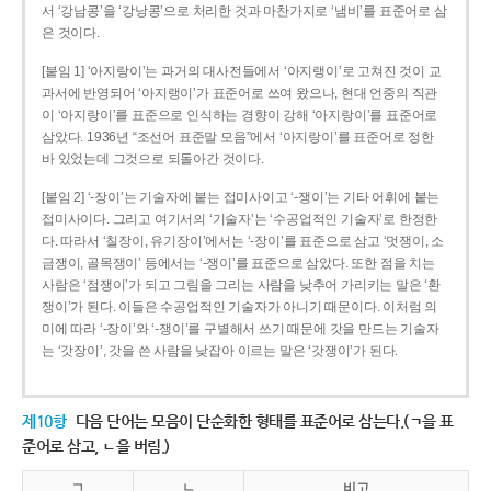
서 ‘강남콩’을 ‘강낭콩’으로 처리한 것과 마찬가지로 ‘냄비’를 표준어로 삼
은 것이다.
[붙임 1] ‘아지랑이’는 과거의 대사전들에서 ‘아지랭이’로 고쳐진 것이 교
과서에 반영되어 ‘아지랭이’가 표준어로 쓰여 왔으나, 현대 언중의 직관
이 ‘아지랑이’를 표준으로 인식하는 경향이 강해 ‘아지랑이’를 표준어로
삼았다. 1936년 “조선어 표준말 모음”에서 ‘아지랑이’를 표준어로 정한
바 있었는데 그것으로 되돌아간 것이다.
[붙임 2] ‘-장이’는 기술자에 붙는 접미사이고 ‘-쟁이’는 기타 어휘에 붙는
접미사이다. 그리고 여기서의 ‘기술자’는 ‘수공업적인 기술자’로 한정한
다. 따라서 ‘칠장이, 유기장이’에서는 ‘-장이’를 표준으로 삼고 ‘멋쟁이, 소
금쟁이, 골목쟁이’ 등에서는 ‘-쟁이’를 표준으로 삼았다. 또한 점을 치는
사람은 ‘점쟁이’가 되고 그림을 그리는 사람을 낮추어 가리키는 말은 ‘환
쟁이’가 된다. 이들은 수공업적인 기술자가 아니기 때문이다. 이처럼 의
미에 따라 ‘-장이’와 ‘-쟁이’를 구별해서 쓰기 때문에 갓을 만드는 기술자
는 ‘갓장이’, 갓을 쓴 사람을 낮잡아 이르는 말은 ‘갓쟁이’가 된다.
제10항
다음 단어는 모음이 단순화한 형태를 표준어로 삼는다.(ㄱ을 표
준어로 삼고, ㄴ을 버림.)
ㄱ
ㄴ
비고