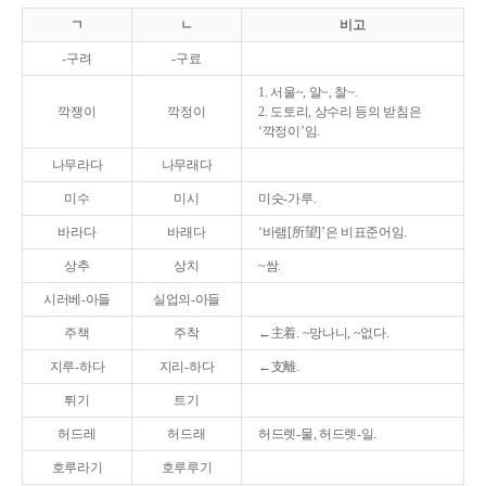
ㄱ
ㄴ
비고
-구려
-구료
1. 서울~, 알~, 찰~.
깍쟁이
깍정이
2. 도토리, 상수리 등의 받침은
‘깍정이’임.
나무라다
나무래다
미수
미시
미숫-가루.
바라다
바래다
‘바램[所望]’은 비표준어임.
상추
상치
~쌈.
시러베-아들
실업의-아들
주책
주착
←主着. ~망나니, ~없다.
지루-하다
지리-하다
←支離.
튀기
트기
허드레
허드래
허드렛-물, 허드렛-일.
호루라기
호루루기