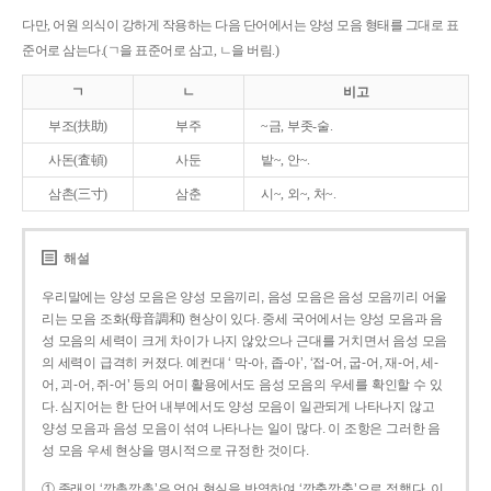
다만, 어원 의식이 강하게 작용하는 다음 단어에서는 양성 모음 형태를 그대로 표
준어로 삼는다.(ㄱ을 표준어로 삼고, ㄴ을 버림.)
ㄱ
ㄴ
비고
부조(扶助)
부주
~금, 부좃-술.
사돈(査頓)
사둔
밭~, 안~.
삼촌(三寸)
삼춘
시~, 외~, 처~.
해설
우리말에는 양성 모음은 양성 모음끼리, 음성 모음은 음성 모음끼리 어울
리는 모음 조화(母音調和) 현상이 있다. 중세 국어에서는 양성 모음과 음
성 모음의 세력이 크게 차이가 나지 않았으나 근대를 거치면서 음성 모음
의 세력이 급격히 커졌다. 예컨대 ‘ 막-아, 좁-아’, ‘접-어, 굽-어, 재-어, 세-
어, 괴-어, 쥐-어’ 등의 어미 활용에서도 음성 모음의 우세를 확인할 수 있
다. 심지어는 한 단어 내부에서도 양성 모음이 일관되게 나타나지 않고
양성 모음과 음성 모음이 섞여 나타나는 일이 많다. 이 조항은 그러한 음
성 모음 우세 현상을 명시적으로 규정한 것이다.
① 종래의 ‘깡총깡총’은 언어 현실을 반영하여 ‘깡충깡충’으로 정했다. 이