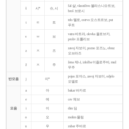
šal 샬, vlasništvo 블라스니슈트보,
š
시*
슈, 시
broš 브로시
telo 텔로, ostrvo 오스트르보, put
t
ㅌ
트
푸트
vatra 바트라, olovka 올로브카,
v
ㅂ
브
proliv 프롤리브
zavoj 자보이, pozno 포즈노, obraz
z
ㅈ
즈
오브라즈
žena 제나, izložba 이즐로주바, muž
ž
ㅈ
주
무주
pojas 포야스, zavoj 자보이, odjelo
반모음
j
이*
오델로
a
아
bakar 바카르
e
에
cev 체브
모음
i
이
dim 딤
o
오
molim 몰림
u
우
zubar 주바르