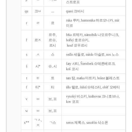
스트로프
qu
크ㅂ
ㅡ
quasi 크바시
ruka 루카, harmonika 하르모니카, mír
r
ㄹ
르
미르
르주,
řeka 르제카, námořník 나모르주니크,
ř
르ㅈ
르슈,
hořký 호르슈키,
르시
kouř 코우르시
s
ㅅ
스
sedlo 세들로, máslo 마슬로, nos 노스
šaty 샤티, Šternberk 슈테른베르크,
š
시*
슈, 시
koš 코시
t
ㅌ
트
tam 탐, matka 마트카, bolest 볼레스트
t'
티*
티
tělo 텔로, štěstí 슈테스티, obět' 오베티
vysoký 비소키, knihovna 크니호브나,
v
ㅂ
브, 프
kov 코프
w
ㅂ
브, 프
ㄱㅅ,
x**
ㄱ스
xerox 제록스, saxofón 삭소폰
ㅈ