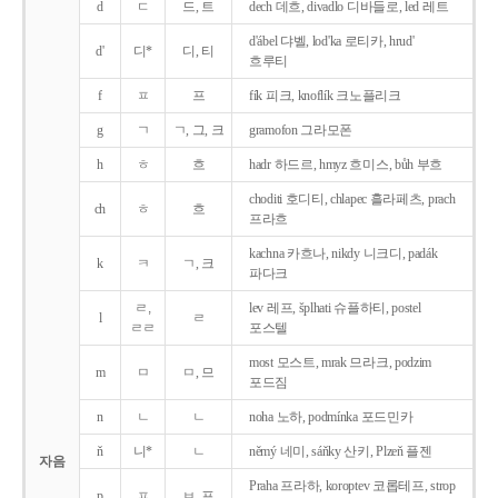
d
ㄷ
드, 트
dech 데흐, divadlo 디바들로, led 레트
d'ábel 댜벨, lod'ka 로티카, hrud'
d'
디*
디, 티
흐루티
f
ㅍ
프
fík 피크, knoflík 크노플리크
g
ㄱ
ㄱ, 그, 크
gramofon 그라모폰
h
ㅎ
흐
hadr 하드르, hmyz 흐미스, bůh 부흐
choditi 호디티, chlapec 흘라페츠, prach
ch
ㅎ
흐
프라흐
kachna 카흐나, nikdy 니크디, padák
k
ㅋ
ㄱ, 크
파다크
ㄹ,
lev 레프, šplhati 슈플하티, postel
l
ㄹ
ㄹㄹ
포스텔
most 모스트, mrak 므라크, podzim
m
ㅁ
ㅁ, 므
포드짐
n
ㄴ
ㄴ
noha 노하, podmínka 포드민카
ň
니*
ㄴ
němý 네미, sáňky 산키, Plzeň 플젠
자음
Praha 프라하, koroptev 코롭테프, strop
p
ㅍ
ㅂ, 프