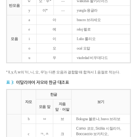
w
오ㆍ우*
―
walkirias 왈키리아스
반모음
y
이*
―
yungla 융글라
a
아
braceo 브라세오
e
에
reloj 렐로
모음
i
이
Lulio 룰리오
o
오
ocal 오칼
u
우
viudedad 비우데다드
* ll, y, ñ, w의 '이, 니, 오, 우'는 다른 모음과 결합할 때 합쳐서 1 음절로 적는다.
표 3
이탈리아어 자모와 한글 대조표
한글
자모
보기
자음
모음 앞
앞ㆍ어말
b
ㅂ
브
Bologna 볼로냐, bravo 브라보
Como 코모, Sicilia 시칠리아,
c
ㅋ, ㅊ
크
Boccaccio 보카치오,