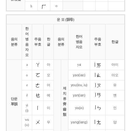
h
ㅎ
운 모 (韻母)
한
어
한어
음의
병
주음
한
음의
주음
병음
한글
분류
음
부호
글
분류
부호
자모
자
모
a
아
yai
야이
o
오
yao
(iao)
야오
e
어
you
(iou,
iu)
유
제
치
ê
에
yan
(ian)
옌
단운
류
單韻
齊
yi
이
yin(in)
인
齒
(i)
類
wu
우
yang
(iang)
양
(u)