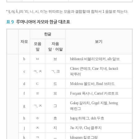
* lj, nj, š, j의 '리, 니, 시, 이'는 뒤따르는 모음과 결합할 때 합쳐서 1 음절로 적는다.
표 9
루마니아어 자모와 한글 대조표
한글
자모
보기
모음
자음
앞
앞ㆍ어말
b
ㅂ
브
bibliotecǎ 비블리오테커, alb 알브
Cîntec 큰테크, Cine 치네, facturǎ
c
ㅋ, ㅊ
ㄱ, 크
팍투러
d
ㄷ
드
Moldova 몰도바, Brad 브라드
f
ㅍ
프
Focşani 폭샤니, Cartof 카르토프
Galaţi 갈라치, Gigel 지젤, hering
g
ㄱ, ㅈ
그
헤린그
h
ㅎ
흐
haţeg 하체그, duh 두흐
j
ㅈ
지
Jiu 지우, Cluj 클루지
k
ㅋ
ㅡ
kilogram 킬로그람