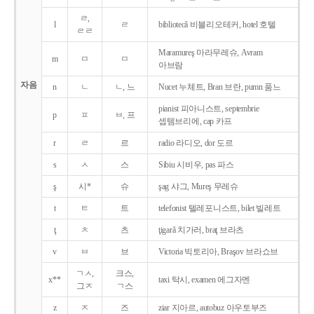
ㄹ,
l
ㄹ
bibliotecǎ 비블리오테커, hotel 호텔
ㄹㄹ
Maramureş 마라무레슈, Avram
m
ㅁ
ㅁ
아브람
자음
n
ㄴ
ㄴ, 느
Nucet 누체트, Bran 브란, pumn 품느
pianist 피아니스트, septembrie
p
ㅍ
ㅂ, 프
셉템브리에, cap 카프
r
ㄹ
르
radio 라디오, dor 도르
s
ㅅ
스
Sibiu 시비우, pas 파스
ş
시*
슈
şag 샤그, Mureş 무레슈
t
ㅌ
트
telefonist 텔레포니스트, bilet 빌레트
ţ
ㅊ
츠
ţigarǎ 치가러, braţ 브라츠
v
ㅂ
브
Victoria 빅토리아, Braşov 브라쇼브
ㄱㅅ,
크스,
x**
taxi 탁시, examen 에그자멘
그ㅈ
ㄱ스
z
ㅈ
즈
ziar 지아르, autobuz 아우토부즈