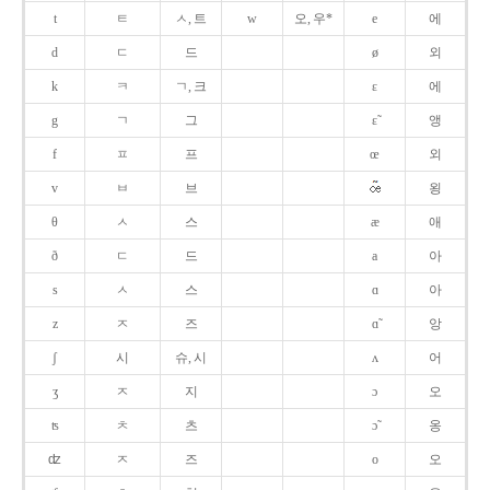
t
ㅌ
ㅅ, 트
w
오, 우*
e
에
d
ㄷ
드
ø
외
k
ㅋ
ㄱ, 크
ɛ
에
g
ㄱ
그
ɛ̃
앵
f
ㅍ
프
œ
외
v
ㅂ
브
욍
θ
ㅅ
스
æ
애
ð
ㄷ
드
a
아
s
ㅅ
스
ɑ
아
z
ㅈ
즈
ɑ̃
앙
ʃ
시
슈, 시
ʌ
어
ʒ
ㅈ
지
ɔ
오
ʦ
ㅊ
츠
ɔ̃
옹
ʣ
ㅈ
즈
o
오