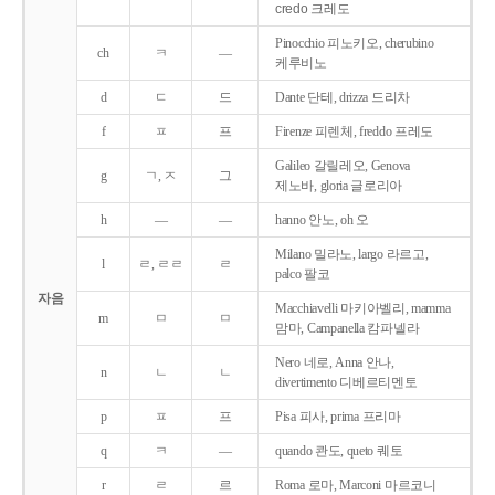
credo 크레도
Pinocchio 피노키오, cherubino
ch
ㅋ
―
케루비노
d
ㄷ
드
Dante 단테, drizza 드리차
f
ㅍ
프
Firenze 피렌체, freddo 프레도
Galileo 갈릴레오, Genova
g
ㄱ, ㅈ
그
제노바, gloria 글로리아
h
―
―
hanno 안노, oh 오
Milano 밀라노, largo 라르고,
l
ㄹ, ㄹㄹ
ㄹ
palco 팔코
자음
Macchiavelli 마키아벨리, mamma
m
ㅁ
ㅁ
맘마, Campanella 캄파넬라
Nero 네로, Anna 안나,
n
ㄴ
ㄴ
divertimento 디베르티멘토
p
ㅍ
프
Pisa 피사, prima 프리마
q
ㅋ
―
quando 콴도, queto 퀘토
r
ㄹ
르
Roma 로마, Marconi 마르코니