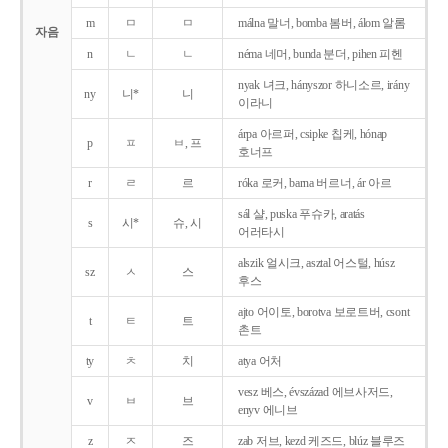
m
ㅁ
ㅁ
málna 말너, bomba 봄버, álom 알롬
자음
n
ㄴ
ㄴ
néma 네머, bunda 분더, pihen 피헨
nyak 녀크, hányszor 하니소르, irány
ny
니*
니
이라니
árpa 아르퍼, csipke 칩케, hónap
p
ㅍ
ㅂ, 프
호너프
r
ㄹ
르
róka 로커, barna 버르너, ár 아르
sál 샬, puska 푸슈카, aratás
s
시*
슈, 시
어러타시
alszik 얼시크, asztal 어스털, húsz
sz
ㅅ
스
후스
ajto 어이토, borotva 보로트버, csont
t
ㅌ
트
촌트
ty
ㅊ
치
atya 어처
vesz 베스, évszázad 에브사저드,
v
ㅂ
브
enyv 에니브
z
ㅈ
즈
zab 저브, kezd 케즈드, blúz 블루즈