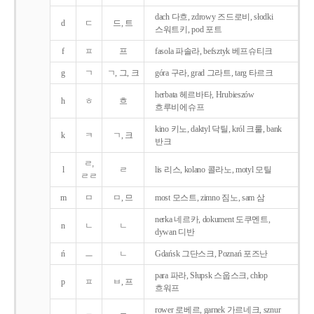
dach 다흐, zdrowy 즈드로비, słodki
d
ㄷ
드, 트
스워트키, pod 포트
f
ㅍ
프
fasola 파솔라, befsztyk 베프슈티크
g
ㄱ
ㄱ, 그, 크
góra 구라, grad 그라트, targ 타르크
herbata 헤르바타, Hrubieszów
h
ㅎ
흐
흐루비에슈프
kino 키노, daktyl 닥틸, król 크룰, bank
k
ㅋ
ㄱ, 크
반크
ㄹ,
l
ㄹ
lis 리스, kolano 콜라노, motyl 모틸
ㄹㄹ
m
ㅁ
ㅁ, 므
most 모스트, zimno 짐노, sam 삼
nerka 네르카, dokument 도쿠멘트,
n
ㄴ
ㄴ
dywan 디반
ń
ㅡ
ㄴ
Gdańsk 그단스크, Poznań 포즈난
para 파라, Słupsk 스웁스크, chłop
p
ㅍ
ㅂ, 프
흐워프
rower 로베르, garnek 가르네크, sznur