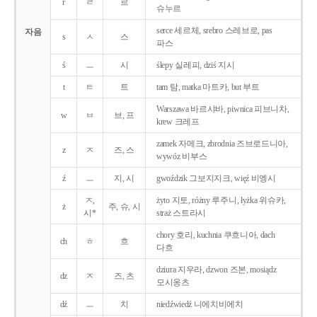
r
ㄹ
르
슈누르
serce 세르체, srebro 스레브로, pas
자음
s
ㅅ
스
파스
ś
ㅡ
시
ślepy 실레피, dziś 지시
t
ㅌ
트
tam 탐, matka 마트카, but 부트
Warszawa 바르샤바, piwnica 피브니차,
w
ㅂ
브, 프
krew 크레프
zamek 자메크, zbrodnia 즈브로드니아,
z
ㅈ
즈, 스
wywóz 비부스
ź
ㅡ
지, 시
gwoździk 그보지지크, więź 비엥시
ㅈ,
żyto 지토, różny 루주니, łyżka 위슈카,
ż
주, 슈, 시
시*
straż 스트라시
chory 호리, kuchnia 쿠흐니아, dach
ch
ㅎ
흐
다흐
dziura 지우라, dzwon 즈본, mosiądz
dz
ㅈ
즈, 츠
모시옹츠
dź
ㅡ
치
niedźwiedź 니에치비에치