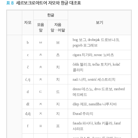
표 8
세르보크로아트어 자모와 한글 대조표
한글
자모
보기
모음
자음
앞
앞ㆍ어말
bog 보그, drobnjak 드로브냐크,
b
ㅂ
브
pogreb 포그레브
c
ㅊ
츠
cigara 치가라, novac 노바츠
čelik 첼리크, točka 토치카, kolač
č
ㅊ
치
콜라치
ć, tj
ㅊ
치
naći 나치, sestrić 세스트리치
desno 데스노, drvo 드르보, medved
d
ㄷ
드
메드베드
dž
ㅈ
지
džep 제프, narudžba 나루지바
đ,dj
ㅈ
지
Ðurađ 주라지
fasada 파사다, kifla 키플라, šaraf
f
ㅍ
프
샤라프