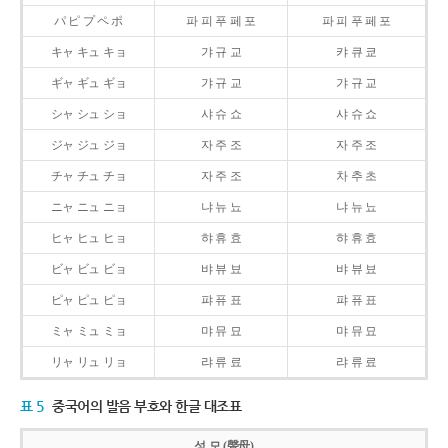
パ ピ プ ペ ポ
파 피 푸 페 포
파 피 푸 페 포
キャ キュ キョ
갸 규 교
캬 큐 쿄
ギャ ギュ ギョ
갸 규 교
갸 규 교
シャ シュ ショ
샤 슈 쇼
샤 슈 쇼
ジャ ジュ ジョ
자 주 조
자 주 조
チャ チュ チョ
자 주 조
차 추 초
ニャ ニュ ニョ
냐 뉴 뇨
냐 뉴 뇨
ヒャ ヒュ ヒョ
햐 휴 효
햐 휴 효
ビャ ビュ ビョ
뱌 뷰 뵤
뱌 뷰 뵤
ピャ ピュ ピョ
퍄 퓨 표
퍄 퓨 표
ミャ ミュ ミョ
먀 뮤 묘
먀 뮤 묘
リャ リュ リョ
랴 류 료
랴 류 료
표 5
중국어의 발음 부호와 한글 대조표
성 모 (聲母)