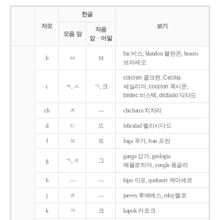
한글
자모
보기
자음
모음 앞
앞ㆍ어말
biz 비스, blandon 블란돈, braceo
b
ㅂ
브
브라세오
colcren 콜크렌, Cecilia
c
ㅋ, ㅅ
ㄱ, 크
세실리아, coccion 콕시온,
bistec 비스텍, dictado 딕타도
ch
ㅊ
―
chicharra 치차라
d
ㄷ
드
felicidad 펠리시다드
f
ㅍ
프
fuga 푸가, fran 프란
ganga 강가, geologia
g
ㄱ, ㅎ
그
헤올로히아, yungla 융글라
h
―
―
hipo 이포, quehacer 케아세르
j
ㅎ
―
jueves 후에베스, reloj 렐로
k
ㅋ
크
kapok 카포크