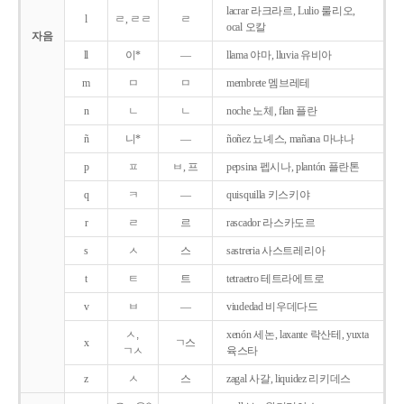
lacrar 라크라르, Lulio 룰리오,
l
ㄹ, ㄹㄹ
ㄹ
ocal 오칼
자음
ll
이*
―
llama 야마, lluvia 유비아
m
ㅁ
ㅁ
membrete 멤브레테
n
ㄴ
ㄴ
noche 노체, flan 플란
ñ
니*
―
ñoñez 뇨녜스, mañana 마냐나
p
ㅍ
ㅂ, 프
pepsina 펩시나, plantón 플란톤
q
ㅋ
―
quisquilla 키스키야
r
ㄹ
르
rascador 라스카도르
s
ㅅ
스
sastreria 사스트레리아
t
ㅌ
트
tetraetro 테트라에트로
v
ㅂ
―
viudedad 비우데다드
ㅅ,
xenón 세논, laxante 락산테, yuxta
x
ㄱ스
ㄱㅅ
육스타
z
ㅅ
스
zagal 사갈, liquidez 리키데스