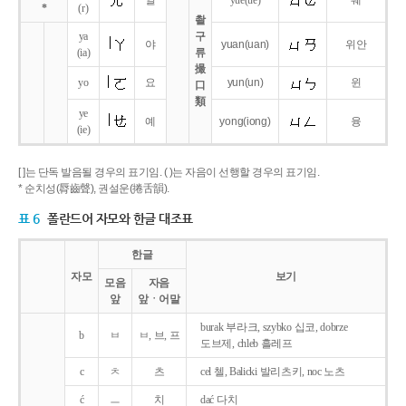
얼
yue
(ue)
웨
*
(r)
촬
ya
구
야
yuan
(uan)
위안
(ia)
류
撮
yo
요
yun
(un)
윈
口
類
ye
예
yong
(iong)
융
(ie)
[ ]는 단독 발음될 경우의 표기임. ( )는 자음이 선행할 경우의 표기임.
* 순치성(脣齒聲), 권설운(捲舌韻).
표 6
폴란드어 자모와 한글 대조표
한글
자모
보기
모음
자음
앞
앞ㆍ어말
burak 부라크, szybko 십코, dobrze
b
ㅂ
ㅂ, 브, 프
도브제, chleb 흘레프
c
ㅊ
츠
cel 첼, Balicki 발리츠키, noc 노츠
ć
ㅡ
치
dać 다치