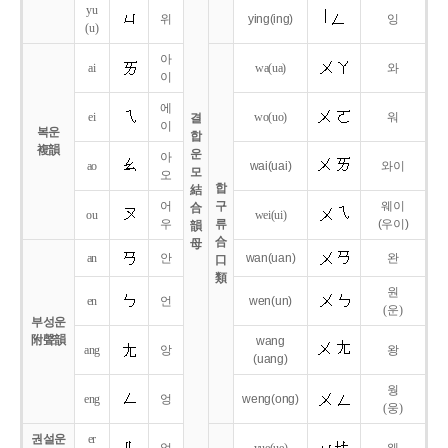
yu
위
ying
(ing)
잉
(u)
아
ai
wa
(ua)
와
이
에
ei
wo
(uo)
워
결
이
복운
합
複韻
운
아
ao
wai
(uai)
와이
모
오
합
結
어
구
웨이
合
ou
wei
(ui)
우
류
(우이)
韻
合
母
an
안
wan
(uan)
완
口
類
원
en
언
wen
(un)
(운)
부성운
附聲韻
wang
ang
앙
왕
(uang)
웡
eng
엉
weng
(ong)
(웅)
권설운
er