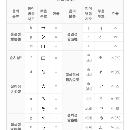
한어
한어
음의
주음
음의
주음
병음
한글
병음
한글
분류
부호
분류
부호
자모
자모
b
ㅂ
j
ㅈ
중순성
설면성
p
ㅍ
q
ㅊ
重脣聲
舌面聲
m
ㅁ
x
ㅅ
zh
순치성*
f
ㅍ
ㅈ [즈]
[zhi]
ch
d
ㄷ
ㅊ [츠]
교설첨성
[chi]
翹舌尖聲
sh
t
ㅌ
ㅅ [스]
설첨성
[shi]
舌尖聲
ㄖ
n
ㄴ
r [ri]
ㄹ [르]
l
ㄹ
z [zi]
ㅉ [쯔]
설치성
g
ㄱ
c [ci]
ㅊ [츠]
舌齒聲
설근성
k
ㅋ
s [si]
ㅆ [쓰]
舌根聲