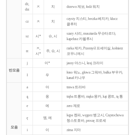
dż,
ㅈ
치
drzewo 제보, łodż 워치
drz
czysty 치스티, beczka 베치카, klucz
cz
ㅊ
치
클루치
szary 샤리, musztarda 무슈타르다,
sz
시*
슈, 시
kapelusz 카펠루시
ㅈ,
rzeka 제카, Przemyśl 프셰미실, kołnierz
rz
주, 슈, 시
시*
코우니에시
j
이*
jasny 야스니, kraj 크라이
반모음
łono 워노, głowa 그워바, bułka 부우카,
ł
우
kanał 카나우
a
아
trawa 트라바
ą̨
옹
trąba 트롱바, mąka 몽카, kąt 콩트, tą 통
e
에
zero 제로
kępa 켕파, węgorz 벵고시, Częstochowa
ę
엥, 에
쳉스토호바, proszę 프로셰
모음
i
이
zima 지마