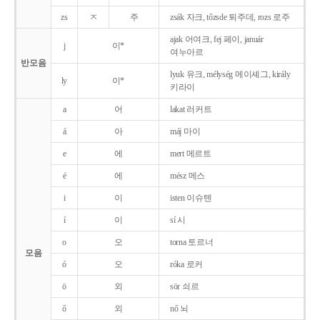
zs
ㅈ
주
zsák 자크, tőzsde 퇴주데, rozs 로주
ajak 어여크, fej 페이, január
j
이*
여누아르
반모음
lyuk 유크, mélység 메이셰그, király
ly
이*
키라이
a
어
lakat 러커트
á
아
máj 마이
e
에
mert 메르트
é
에
mész 메스
i
이
isten 이슈텐
í
이
sí 시
o
오
torna 토르너
모음
ó
오
róka 로커
ö
외
sör 쇠르
ő
외
nő 뇌