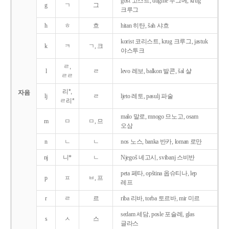
gost 고스트, dugme 두그메, krug
g
ㄱ
그
크루그
h
ㅎ
흐
hitan 히탄, šah 샤흐
korist 코리스트, krug 크루그, jastuk
k
ㅋ
ㄱ, 크
야스투크
ㄹ,
l
ㄹ
levo 레보, balkon 발콘, šal 샬
ㄹㄹ
리*,
자음
lj
ㄹ
ljeto 레토, pasulj 파술
ㄹ리*
malo 말로, mnogo 므노고, osam
m
ㅁ
ㅁ, 므
오삼
n
ㄴ
ㄴ
nos 노스, banka 반카, loman 로만
nj
니*
ㄴ
Njegoš 녜고시, svibanj 스비반
peta 페타, opština 옵슈티나, lep
p
ㅍ
ㅂ, 프
레프
r
ㄹ
르
riba 리바, torba 토르바, mir 미르
sedam 세담, posle 포슬레, glas
s
ㅅ
스
글라스