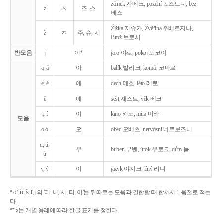
zámek 자메크, pozdní 포즈드니, bez
z
ㅈ
즈, 스
베스
Žižka 지슈카, Žvěřina 주베르지나,
ž
ㅈ
주, 슈, 시
Brož 브로시
반모음
j
이*
jaro 야로, pokoj 포코이
a, á
아
balík 발리크, komár 코마르
e, é
에
dech 데흐, léto 레토
ě
예
sěst 셰스트, věk 베크
i, í
이
kino 키노, míra 미라
모음
o,ó
오
obec 오베츠, nervózni 네르보즈니
u, ú,
우
buben 부벤, úrok 우로크, dům 둠
ů
y, ý
이
jazyk
야지크, líný 리니
* d', ň, š, t', j의 '디, 니, 시, 티, 이'는 뒤따르는 모음과 결합할 때 합쳐서 1 음절로 적는
다.
** x는 개별 용례에 따라 한글 표기를 정한다.