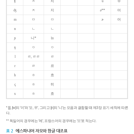
ʧ
ㅊ
치
u
우
ʤ
ㅈ
지
ə**
어
m
ㅁ
ㅁ
ɚ
어
n
ㄴ
ㄴ
ɲ
니*
뉴
ŋ
ㅇ
ㅇ
l
ㄹ, ㄹㄹ
ㄹ
r
ㄹ
르
h
ㅎ
흐
ç
ㅎ
히
x
ㅎ
흐
* [j], [w]의 '이'와 '오, 우', 그리고 [ɲ]의 '니'는 모음과 결합할 때 제3장 표기 세칙에 따른
다.
** 독일어의 경우에는 '에', 프랑스어의 경우에는 '으'로 적는다.
표 2
에스파냐어 자모와 한글 대조표