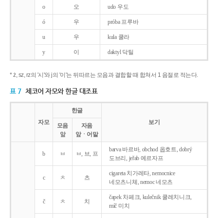
o
오
udo 우도
ó
우
próba 프루바
u
우
kula 쿨라
y
이
daktyl 닥틸
* ż, sz, rz의 '시'와 j의 '이'는 뒤따르는 모음과 결합할 때 합쳐서 1 음절로 적는다.
표 7
체코어 자모와 한글 대조표
한글
자모
보기
모음
자음
앞
앞ㆍ어말
barva 바르바, obchod 옵호트, dobrý
b
ㅂ
ㅂ, 브, 프
도브리, jeřab 예르자프
cigareta 치가레타, nemocnice
c
ㅊ
츠
네모츠니체, nemoc 네모츠
čapek 차페크, kulečnik 쿨레치니크,
č
ㅊ
치
míč 미치