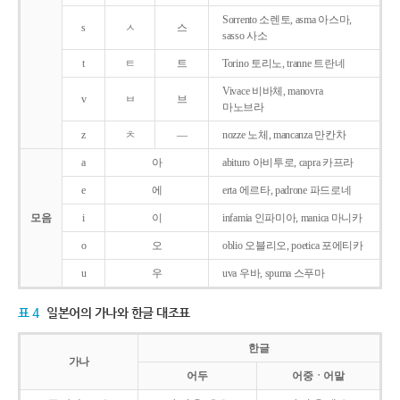
Sorrento 소렌토, asma 아스마,
s
ㅅ
스
sasso 사소
t
ㅌ
트
Torino 토리노, tranne 트란네
Vivace 비바체, manovra
v
ㅂ
브
마노브라
z
ㅊ
―
nozze 노체, mancanza 만칸차
a
아
abituro 아비투로, capra 카프라
e
에
erta 에르타, padrone 파드로네
모음
i
이
infamia 인파미아, manica 마니카
o
오
oblio 오블리오, poetica 포에티카
u
우
uva 우바, spuma 스푸마
표 4
일본어의 가나와 한글 대조표
한글
가나
어두
어중ㆍ어말