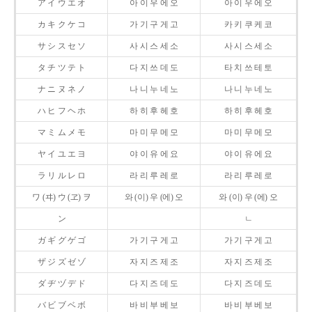
ア イ ウ エ オ
아 이 우 에 오
아 이 우 에 오
カ キ ク ケ コ
가 기 구 게 고
카 키 쿠 케 코
サ シ ス セ ソ
사 시 스 세 소
사 시 스 세 소
タ チ ツ テ ト
다 지 쓰 데 도
타 치 쓰 테 토
ナ ニ ヌ ネ ノ
나 니 누 네 노
나 니 누 네 노
ハ ヒ フ ヘ ホ
하 히 후 헤 호
하 히 후 헤 호
マ ミ ム メ モ
마 미 무 메 모
마 미 무 메 모
ヤ イ ユ エ ヨ
야 이 유 에 요
야 이 유 에 요
ラ リ ル レ ロ
라 리 루 레 로
라 리 루 레 로
ワ (ヰ) ウ (ヱ) ヲ
와 (이) 우 (에) 오
와 (이) 우 (에) 오
ン
ㄴ
ガ ギ グ ゲ ゴ
가 기 구 게 고
가 기 구 게 고
ザ ジ ズ ゼ ゾ
자 지 즈 제 조
자 지 즈 제 조
ダ ヂ ヅ デ ド
다 지 즈 데 도
다 지 즈 데 도
バ ビ ブ ベ ボ
바 비 부 베 보
바 비 부 베 보