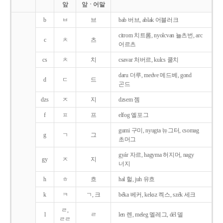
앞
앞ㆍ어말
b
ㅂ
브
bab 버브, ablak 어블러크
citrom 치트롬, nyolcvan 뇰츠번, arc
c
ㅊ
츠
어르츠
cs
ㅊ
치
csavar 처버르, kulcs 쿨치
daru 더루, medve 메드베, gond
d
ㄷ
드
곤드
dzs
ㅈ
지
dzsem 젬
f
ㅍ
프
elfog 엘포그
gumi 구미, nyugta 뉴그터, csomag
g
ㄱ
그
초머그
gyár 자르, hagyma 허지머, nagy
gy
ㅈ
지
너지
h
ㅎ
흐
hal 헐, juh 유흐
k
ㅋ
ㄱ, 크
béka 베커, keksz 켁스, szék 세크
ㄹ,
l
ㄹ
len 렌, meleg 멜레그, dél 델
ㄹㄹ