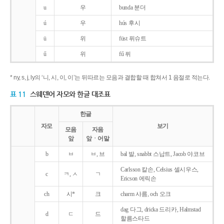
u
우
bunda 분더
ú
우
hús 후시
ü
위
füst 퓌슈트
ű
위
fű 퓌
* ny, s, j, ly의 ‘니, 시, 이, 이’는 뒤따르는 모음과 결합할 때 합쳐서 1 음절로 적는다.
표 11
스웨덴어 자모와 한글 대조표
한글
자모
보기
모음
자음
앞
앞ㆍ어말
b
ㅂ
ㅂ, 브
bal 발, snabbt 스납트, Jacob 야코브
Carlsson 칼손, Celsius 셀시우스,
c
ㅋ, ㅅ
ㄱ
Ericson 에릭손
ch
시*
크
charm 샤름, och 오크
dag 다그, dricka 드리카, Halmstad
d
ㄷ
드
할름스타드