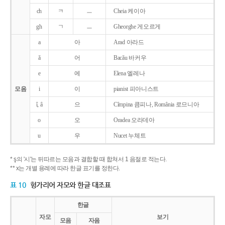
ch
ㅋ
ㅡ
Cheia 케이아
gh
ㄱ
ㅡ
Gheorghe 게오르게
a
아
Arad 아라드
ǎ
어
Bacǎu 바커우
e
에
Elena 엘레나
모음
i
이
pianist 피아니스트
î, â
으
Cîmpina 큼피나, România 로므니아
o
오
Oradea 오라데아
u
우
Nucet 누체트
* ş의 '시'는 뒤따르는 모음과 결합할 때 합쳐서 1 음절로 적는다.
** x는 개별 용례에 따라 한글 표기를 정한다.
표 10
헝가리어 자모와 한글 대조표
한글
자모
보기
모음
자음