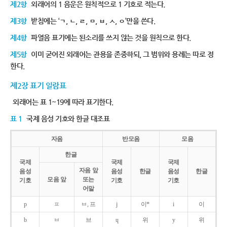
제2항
외래어의 1 음운은 원칙적으로 1 기호로 적는다.
제3항
받침에는 ‘ㄱ, ㄴ, ㄹ, ㅁ, ㅂ, ㅅ, ㅇ’만을 쓴다.
제4항
파열음 표기에는 된소리를 쓰지 않는 것을 원칙으로 한다.
제5항
이미 굳어진 외래어는 관용을 존중하되, 그 범위와 용례는 따로 정
한다.
제2장 표기 일람표
외래어는 표 1~19에 따라 표기한다.
표 1
국제 음성 기호와 한글 대조표
자음
반모음
모음
한글
국제
국제
국제
자음 앞
음성
음성
한글
음성
한글
모음 앞
또는
기호
기호
기호
어말
p
ㅍ
ㅂ, 프
j
이*
i
이
b
ㅂ
브
ɥ
위
y
위