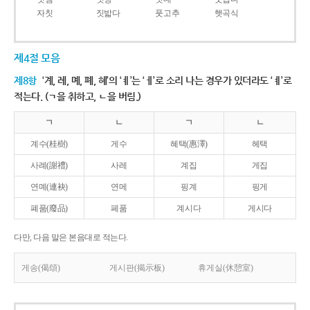
자칫
짓밟다
풋고추
햇곡식
제4절 모음
제8항
‘계, 례, 몌, 폐, 혜’의 ‘ㅖ’는 ‘ㅔ’로 소리 나는 경우가 있더라도 ‘ㅖ’로
적는다. (ㄱ을 취하고, ㄴ을 버림.)
ㄱ
ㄴ
ㄱ
ㄴ
계수(桂樹)
게수
혜택(惠澤)
헤택
사례(謝禮)
사레
계집
게집
연몌(連袂)
연메
핑계
핑게
폐품(廢品)
페품
계시다
게시다
다만, 다음 말은 본음대로 적는다.
게송(偈頌)
게시판(揭示板)
휴게실(休憩室)