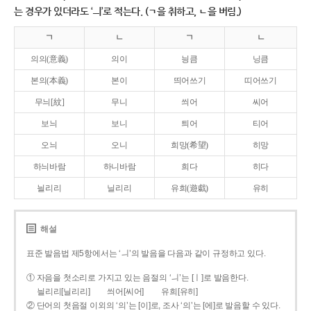
는 경우가 있더라도 ‘ㅢ’로 적는다. (ㄱ을 취하고, ㄴ을 버림.)
ㄱ
ㄴ
ㄱ
ㄴ
의의(意義)
의이
닁큼
닝큼
본의(本義)
본이
띄어쓰기
띠어쓰기
무늬[紋]
무니
씌어
씨어
보늬
보니
틔어
티어
오늬
오니
희망(希望)
히망
하늬바람
하니바람
희다
히다
늴리리
닐리리
유희(遊戱)
유히
해설
표준 발음법 제5항에서는 ‘ㅢ’의 발음을 다음과 같이 규정하고 있다.
① 자음을 첫소리로 가지고 있는 음절의 ‘ㅢ’는 [ㅣ]로 발음한다.
늴리리[닐리리]
씌어[씨어]
유희[유히]
② 단어의 첫음절 이외의 ‘의’는 [이]로, 조사 ‘의’는 [에]로 발음할 수 있다.