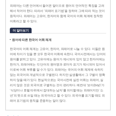
외래어는 다른 언어에서 들어온 말이므로 원어의 언어적인 특징을 고려
해서 적어야 한다. 따라서 ‘외래어 표기법’을 정하여 그에 따라 적는 것이
원칙이다. 외래어는 고유어, 한자어와 함께 국어의 어휘 체계에 정착한
어휘라고 할 수 있다.
더 알아보기
원어에 따른 한국어 어휘 체계
한국어의 어휘 체계는 고유어, 한자어, 외래어로 나눌 수 있다. 이들은 원
어에 차이가 있을 뿐 모두 한국어 어휘에 속한다. 국어사전에서는 단어의
원어를 밝히고 있다. 고유어에는 원어가 제시되어 있지 않고 한자어에는
한자가, 외래어에는 각 단어의 원어명과 로마자 표기가 제시되어 있어서
이로써 어휘 부류를 알 수가 있다. 외래어는 국어의 어휘 체계에 속하지
않는 외국어와 개념적으로 구별된다. 하지만 실생활에서 그 구별이 명확
하지 않을 때가 있다. 현실적으로는 국어사전에 실린 어휘는 외래어, 실
리지 않은 것은 외국어로 구별하는 것이 편리하다. 예컨대 ‘보이(boy)’가
‘식당이나 호텔 따위에서 접대하는 남자’를 의미할 때는 외래어지만 ‘소
년’의 뜻으로 쓰일 때는 외국어라고 할 수 있다. 외국어를 표기할 때도 외
래어 표기법의 원칙을 준용하는 일이 많다.