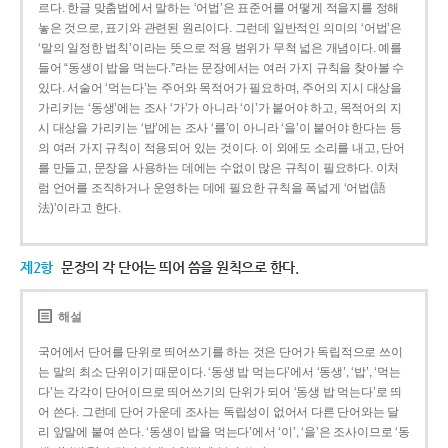
르다. 한글 맞춤법에서 말하는 ‘어법’은 표준어를 어떻게 적을지를 정해
놓은 것으로, 표기와 관련된 원리이다. 그런데 일반적인 의미의 ‘어법’은
‘말의 일정한 법칙’이라는 뜻으로 적용 범위가 무척 넓은 개념이다. 예를
들어 “동생이 밥을 먹는다.”라는 문장에서는 여러 가지 규칙을 찾아볼 수
있다. 서술어 ‘먹는다’는 주어와 목적어가 필요하며, 주어의 지시 대상을
가리키는 ‘동생’에는 조사 ‘가’가 아니라 ‘이’가 붙어야 하고, 목적어의 지
시 대상을 가리키는 ‘밥’에는 조사 ‘를’이 아니라 ‘을’이 붙어야 한다는 등
의 여러 가지 규칙이 적용되어 있는 것이다. 이 외에도 소리를 내고, 단어
를 만들고, 문장을 사용하는 데에는 수없이 많은 규칙이 필요하다. 이처
럼 언어를 조직하거나 운영하는 데에 필요한 규칙을 폭넓게 ‘어법(語
法)’이라고 한다.
제2항
문장의 각 단어는 띄어 씀을 원칙으로 한다.
해설
국어에서 단어를 단위로 띄어쓰기를 하는 것은 단어가 독립적으로 쓰이
는 말의 최소 단위이기 때문이다. ‘동생 밥 먹는다’에서 ‘동생’, ‘밥’, ‘먹는
다’는 각각이 단어이므로 띄어쓰기의 단위가 되어 ‘동생 밥 먹는다’로 띄
어 쓴다. 그런데 단어 가운데 조사는 독립성이 없어서 다른 단어와는 달
리 앞말에 붙여 쓴다. ‘동생이 밥을 먹는다’에서 ‘이’, ‘을’은 조사이므로 ‘동