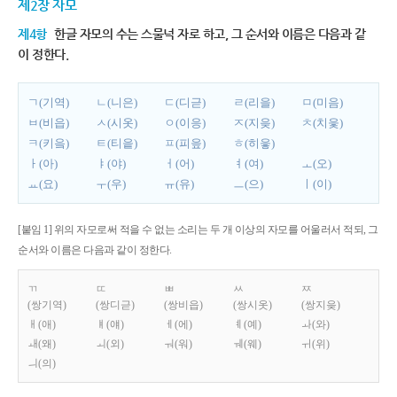
제2장 자모
제4항
한글 자모의 수는 스물넉 자로 하고, 그 순서와 이름은 다음과 같
이 정한다.
ㄱ(기역)
ㄴ(니은)
ㄷ(디귿)
ㄹ(리을)
ㅁ(미음)
ㅂ(비읍)
ㅅ(시옷)
ㅇ(이응)
ㅈ(지읒)
ㅊ(치읓)
ㅋ(키읔)
ㅌ(티읕)
ㅍ(피읖)
ㅎ(히읗)
ㅏ(아)
ㅑ(야)
ㅓ(어)
ㅕ(여)
ㅗ(오)
ㅛ(요)
ㅜ(우)
ㅠ(유)
ㅡ(으)
ㅣ(이)
[붙임 1] 위의 자모로써 적을 수 없는 소리는 두 개 이상의 자모를 어울러서 적되, 그
순서와 이름은 다음과 같이 정한다.
ㄲ
ㄸ
ㅃ
ㅆ
ㅉ
(쌍기역)
(쌍디귿)
(쌍비읍)
(쌍시옷)
(쌍지읒)
ㅐ(애)
ㅒ(얘)
ㅔ(에)
ㅖ(예)
ㅘ(와)
ㅙ(왜)
ㅚ(외)
ㅝ(워)
ㅞ(웨)
ㅟ(위)
ㅢ(의)