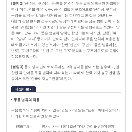
[붙임 2]
‘신-여성, 구-여성, 공-염불’은 이미 두음 법칙이 적용된 자립적인
명사 ‘여성, 염불’에 ‘신-, 구-, 공-’이 결합한 구조이므로 ‘신여성, 구여성,
공염불’로 적는다. ‘접두사처럼 쓰이는 한자’라고 한 것은 ‘신(新), 구
(舊)’와 같은 한자를 접두사로만 단정하기 어렵다는 점을 밝힌 것이다. 실
제로 ‘구(舊)’는 ‘구 시민 회관’과 같은 구성에서는 관형사로도 쓰인다. ‘남
존­-여비, 남부-­여대’ 등은 엄밀히 말하면 합성어는 아니지만, ‘남존’, ‘여
비’, ‘남부’, ‘여대’ 등이 마치 단어와 같이 인식되어 두음 법칙이 적용된 형
태로 굳어져 쓰이고 있는 것이다. 한편 ‘신년도, 구년도’ 등은 발음이 [신
년도], [구ː년도]이며 ‘신년­-도, 구년-­도’로 분석되는 구조이므로 이 규정이
적용되지 않는다.
[붙임 3]
둘 이상의 단어로 이루어진 고유 명사를 붙여 쓰는 경우에도, 결
합된 각 단어를 두음 법칙에 따라 적는다. 따라서 ‘한국 여자 농구 연맹’을
붙여서 쓰면 ‘한국여자농구연맹’이 된다.
더 알아보기
두음 법칙의 적용
두음 법칙의 적용에 차이가 있는 ‘연도’와 ‘년도’는 “표준국어대사전”에서
이러한 차이점을 확인할 수 있다.
연도(年度)
「명사」 사무나 회계 결산 따위의 처리를 위하여 편의