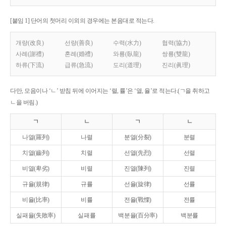
[붙임 1] 단어의 첫머리 이외의 경우에는 본음대로 적는다.
개량(改良)
선량(善良)
수력(水力)
협력(協力)
사례(謝禮)
혼례(婚禮)
와룡(臥龍)
쌍룡(雙龍)
하류(下流)
급류(急流)
도리(道理)
진리(眞理)
다만, 모음이나 ‘ㄴ’ 받침 뒤에 이어지는 ‘렬, 률’은 ‘열, 율’로 적는다.(ㄱ을 취하고
ㄴ을 버림.)
ㄱ
ㄴ
ㄱ
ㄴ
나열(羅列)
나렬
분열(分裂)
분렬
치열(齒列)
치렬
선열(先烈)
선렬
비열(卑劣)
비렬
진열(陳列)
진렬
규율(規律)
규률
선율(旋律)
선률
비율(比率)
비률
전율(戰慄)
전률
실패율(失敗率)
실패률
백분율(百分率)
백분률