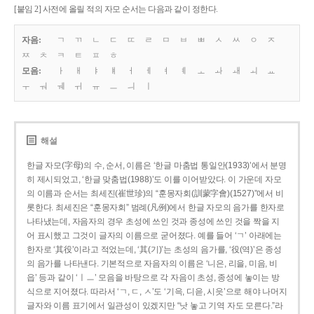
[붙임 2] 사전에 올릴 적의 자모 순서는 다음과 같이 정한다.
자음:
ㄱ
ㄲ
ㄴ
ㄷ
ㄸ
ㄹ
ㅁ
ㅂ
ㅃ
ㅅ
ㅆ
ㅇ
ㅈ
ㅉ
ㅊ
ㅋ
ㅌ
ㅍ
ㅎ
모음:
ㅏ
ㅐ
ㅑ
ㅒ
ㅓ
ㅔ
ㅕ
ㅖ
ㅗ
ㅘ
ㅙ
ㅚ
ㅛ
ㅜ
ㅝ
ㅞ
ㅟ
ㅠ
ㅡ
ㅢ
ㅣ
해설
한글 자모(字母)의 수, 순서, 이름은 ‘한글 마춤법 통일안(1933)’에서 분명
히 제시되었고, ‘한글 맞춤법(1988)’도 이를 이어받았다. 이 가운데 자모
의 이름과 순서는 최세진(崔世珍)의 “훈몽자회(訓蒙字會)(1527)”에서 비
롯한다. 최세진은 “훈몽자회” 범례(凡例)에서 한글 자모의 음가를 한자로
나타냈는데, 자음자의 경우 초성에 쓰인 것과 종성에 쓰인 것을 짝을 지
어 표시했고 그것이 글자의 이름으로 굳어졌다. 예를 들어 ‘ㄱ’ 아래에는
한자로 ‘其役’이라고 적었는데, ‘其(기)’는 초성의 음가를, ‘役(역)’은 종성
의 음가를 나타낸다. 기본적으로 자음자의 이름은 ‘니은, 리을, 미음, 비
읍’ 등과 같이 ‘ㅣㅡ’ 모음을 바탕으로 각 자음이 초성, 종성에 놓이는 방
식으로 지어졌다. 따라서 ‘ㄱ, ㄷ, ㅅ’도 ‘기윽, 디읃, 시읏’으로 해야 나머지
글자와 이름 표기에서 일관성이 있겠지만 “낫 놓고 기역 자도 모른다.”라