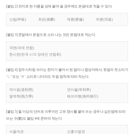
[붙임 2] 외자로 된 이름을 성에 붙여 쓸 경우에도 본음대로 적을 수 있다.
신립(申砬)
최린(崔麟)
채륜(蔡倫)
하륜(河崙)
[붙임 3] 준말에서 본음으로 소리 나는 것은 본음대로 적는다.
국련(국제 연합)
한시련(한국 시각 장애인 연합회)
[붙임 4] 접두사처럼 쓰이는 한자가 붙어서 된 말이나 합성어에서, 뒷말의 첫소리가
‘ㄴ’ 또는 ‘ㄹ’ 소리로 나더라도 두음 법칙에 따라 적는다.
역이용(逆利用)
연이율(年利率)
열역학(熱力學)
해외여행(海外旅行)
[붙임 5] 둘 이상의 단어로 이루어진 고유 명사를 붙여 쓰는 경우나 십진법에 따라
쓰는 수(數)도 붙임 4에 준하여 적는다.
서울여관
신흥이발관