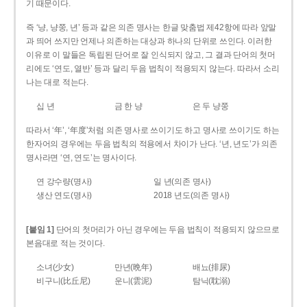
기 때문이다.
즉 ‘냥, 냥쭝, 년’ 등과 같은 의존 명사는 한글 맞춤법 제42항에 따라 앞말
과 띄어 쓰지만 언제나 의존하는 대상과 하나의 단위로 쓰인다. 이러한
이유로 이 말들은 독립된 단어로 잘 인식되지 않고, 그 결과 단어의 첫머
리에도 ‘연도, 열반’ 등과 달리 두음 법칙이 적용되지 않는다. 따라서 소리
나는 대로 적는다.
십 년
금 한 냥
은 두 냥쭝
따라서 ‘年’, ‘年度’처럼 의존 명사로 쓰이기도 하고 명사로 쓰이기도 하는
한자어의 경우에는 두음 법칙의 적용에서 차이가 난다. ‘년, 년도’가 의존
명사라면 ‘연, 연도’는 명사이다.
연 강수량(명사)
일 년(의존 명사)
생산 연도(명사)
2018 년도(의존 명사)
[붙임 1]
단어의 첫머리가 아닌 경우에는 두음 법칙이 적용되지 않으므로
본음대로 적는 것이다.
소녀(少女)
만년(晩年)
배뇨(排尿)
비구니(比丘尼)
운니(雲泥)
탐닉(耽溺)