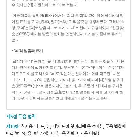
수 있지만 [의]가 원칙이므로 ‘의’로 적는다.
‘한글 마춤법 통일안(1933)’에서는 ‘긔챠, 일긔’와 같이 언어 현실에서 멀
어진 표기를 ‘기차(汽車), 일기(日氣)’로 적을 것을 규정하였다. 그러나 ‘희
망, 주의’는 [의]로 발음되므로 표기도 ‘ㅢ’로 한다고 규정하였다. ‘한글 맞
춤법(1988)’에서는 발음의 변화는 인정하면서 표기는 기존대로 유지하
였다.
‘늬’의 발음과 표기
‘늴리리, 무늬’ 등의 ‘늬’를 ‘니’로 읽지만 표기는 ‘늬’로 하는 것을 ‘ㄴ’의 음
가와 관련하여 설명하기도 한다. ‘무늬’의 ‘ㄴ’은 ‘어머니’의 ‘ㄴ’과 음가가
다르므로 이를 고려하여 ‘늬’로 적는다는 견해이다. 이에 따르면 ‘ㄴ’은
‘ㅣ(ㅑ, ㅕ, ㅛ, ㅠ)’와 결합하면 ‘어머니, 읽으니까’에서의 [니]처럼 경구개
음(硬口蓋音) [ɲ]으로 발음되지만, ‘늴리리, 무늬’ 등의 ‘늬’에서는 구개음
화하지 않은 ‘ㄴ’, 곧 치경음(齒莖音) [n]으로 발음된다. 이를 고려하여 ‘늴
리리, 무늬’ 등에서는 전통적인 표기대로 ‘늬’로 적는다고 본다.
제5절 두음 법칙
제10항
한자음 ‘녀, 뇨, 뉴, 니’가 단어 첫머리에 올 적에는, 두음 법칙에
따라 ‘여, 요, 유, 이’로 적는다. (ㄱ을 취하고, ㄴ을 버림.)