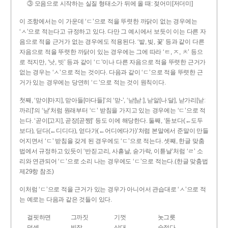
③ 모음으로 시작하는 실질 형태소가 뒤에 올 때: 젖어미[저더미]
이 조항에서는 이 가운데 ‘ㄷ’으로 적을 뚜렷한 까닭이 없는 경우에는
‘ㅅ’으로 적는다고 규정하고 있다. 다만 그 예시에서 보듯이 이는 다른 자
음으로 적을 근거가 없는 경우에도 적용된다. ‘밭, 빚, 꽃’ 등과 같이 다른
자음으로 적을 뚜렷한 까닭이 있는 경우에는 그에 따라 ‘ㅌ, ㅈ, ㅊ’ 등으
로 적지만, ‘낫, 빗’ 등과 같이 ‘ㄷ’이나 다른 자음으로 적을 뚜렷한 근거가
없는 경우는 ‘ㅅ’으로 적는 것이다. 다음과 같이 ‘ㄷ’으로 적을 뚜렷한 근
거가 있는 경우에는 당연히 ‘ㄷ’으로 적는 것이 원칙이다.
첫째, ‘맏이[마지], 맏아들[마다들]’의 ‘맏-’, ‘낟[낟ː], 낟알[나ː달], 낟가리[낟ː
까리]’의 ‘낟’처럼 원래부터 ‘ㄷ’ 받침을 가지고 있는 경우에는 ‘ㄷ’으로 적
는다. ‘곧이[고지], 곧장[곧짱]’ 등도 이에 해당한다. 둘째, ‘돋보다(←도두
보다), 딛다(←디디다), 얻다가(←어디에다가)’처럼 본말에서 준말이 만들
어지면서 ‘ㄷ’ 받침을 갖게 된 경우에도 ‘ㄷ’으로 적는다. 셋째, 한글 맞춤
법에서 규정하고 있듯이 ‘반짇고리, 사흗날, 숟가락, 이튿날’처럼 ‘ㄹ’ 소
리와 연관되어 ‘ㄷ’으로 소리 나는 경우에도 ‘ㄷ’으로 적는다.(한글 맞춤법
제29항 참조)
이처럼 ‘ㄷ’으로 적을 근거가 있는 경우가 아니어서 관습대로 ‘ㅅ’으로 적
는 예로는 다음과 같은 것들이 있다.
걸핏하면
그까짓
기껏
놋그릇
덧셈
빗장
삿대
숫접다