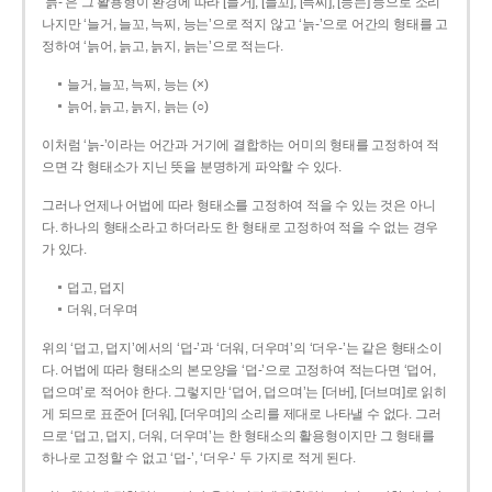
‘늙-’은 그 활용형이 환경에 따라 [늘거], [늘꼬], [늑찌], [능는] 등으로 소리
나지만 ‘늘거, 늘꼬, 늑찌, 능는’으로 적지 않고 ‘늙-’으로 어간의 형태를 고
정하여 ‘늙어, 늙고, 늙지, 늙는’으로 적는다.
늘거, 늘꼬, 늑찌, 능는 (×)
늙어, 늙고, 늙지, 늙는 (○)
이처럼 ‘늙-­’이라는 어간과 거기에 결합하는 어미의 형태를 고정하여 적
으면 각 형태소가 지닌 뜻을 분명하게 파악할 수 있다.
그러나 언제나 어법에 따라 형태소를 고정하여 적을 수 있는 것은 아니
다. 하나의 형태소라고 하더라도 한 형태로 고정하여 적을 수 없는 경우
가 있다.
덥고, 덥지
더워, 더우며
위의 ‘덥고, 덥지’에서의 ‘덥-­’과 ‘더워, 더우며’의 ‘더우-­’는 같은 형태소이
다. 어법에 따라 형태소의 본모양을 ‘덥-­’으로 고정하여 적는다면 ‘덥어,
덥으며’로 적어야 한다. 그렇지만 ‘덥어, 덥으며’는 [더버], [더브며]로 읽히
게 되므로 표준어 [더워], [더우며]의 소리를 제대로 나타낼 수 없다. 그러
므로 ‘덥고, 덥지, 더워, 더우며’는 한 형태소의 활용형이지만 그 형태를
하나로 고정할 수 없고 ‘덥-’, ‘더우-’ 두 가지로 적게 된다.