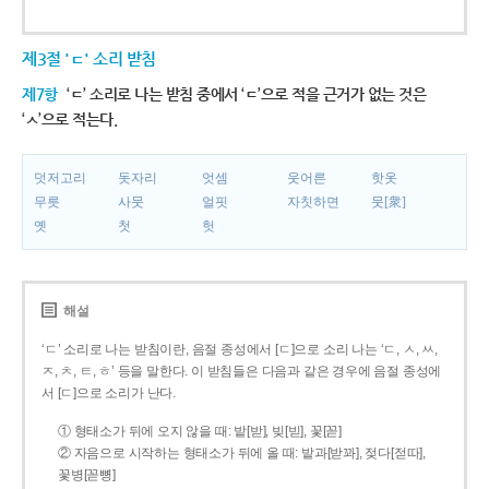
제3절 'ㄷ' 소리 받침
제7항
‘ㄷ’ 소리로 나는 받침 중에서 ‘ㄷ’으로 적을 근거가 없는 것은
‘ㅅ’으로 적는다.
덧저고리
돗자리
엇셈
웃어른
핫옷
무릇
사뭇
얼핏
자칫하면
뭇[衆]
옛
첫
헛
해설
‘ㄷ’ 소리로 나는 받침이란, 음절 종성에서 [ㄷ]으로 소리 나는 ‘ㄷ, ㅅ, ㅆ,
ㅈ, ㅊ, ㅌ, ㅎ’ 등을 말한다. 이 받침들은 다음과 같은 경우에 음절 종성에
서 [ㄷ]으로 소리가 난다.
① 형태소가 뒤에 오지 않을 때: 밭[받], 빚[빋], 꽃[꼳]
② 자음으로 시작하는 형태소가 뒤에 올 때: 밭과[받꽈], 젖다[젇따],
꽃병[꼳뼝]