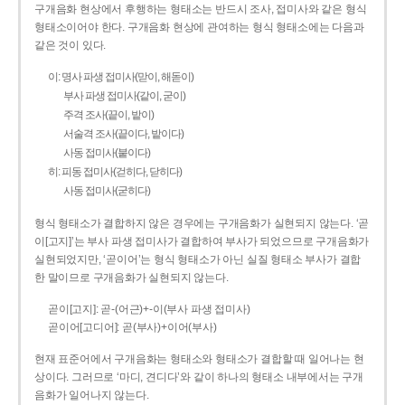
구개음화 현상에서 후행하는 형태소는 반드시 조사, 접미사와 같은 형식
형태소이어야 한다. 구개음화 현상에 관여하는 형식 형태소에는 다음과
같은 것이 있다.
이: 명사 파생 접미사(맏이, 해돋이)
부사 파생 접미사(같이, 굳이)
주격 조사(끝이, 밭이)
서술격 조사(끝이다, 밭이다)
사동 접미사(붙이다)
히: 피동 접미사(걷히다, 닫히다)
사동 접미사(굳히다)
형식 형태소가 결합하지 않은 경우에는 구개음화가 실현되지 않는다. ‘곧
이[고지]’는 부사 파생 접미사가 결합하여 부사가 되었으므로 구개음화가
실현되었지만, ‘곧이어’는 형식 형태소가 아닌 실질 형태소 부사가 결합
한 말이므로 구개음화가 실현되지 않는다.
곧이[고지]: 곧-­(어근)+­-이(부사 파생 접미사)
곧이어[고디어]: 곧(부사)+이어(부사)
현재 표준어에서 구개음화는 형태소와 형태소가 결합할 때 일어나는 현
상이다. 그러므로 ‘마디, 견디다’와 같이 하나의 형태소 내부에서는 구개
음화가 일어나지 않는다.