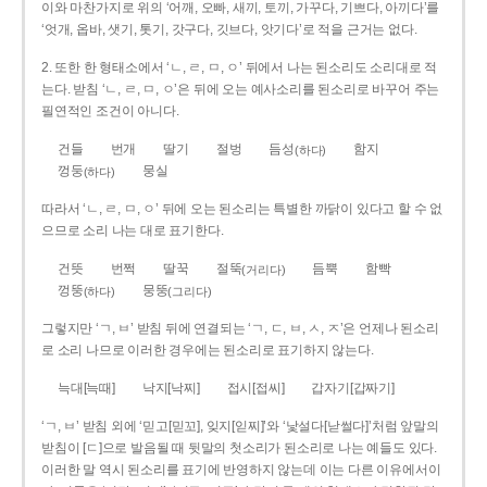
이와 마찬가지로 위의 ‘어깨, 오빠, 새끼, 토끼, 가꾸다, 기쁘다, 아끼다’를
‘엇개, 옵바, 샛기, 톳기, 갓구다, 깃브다, 앗기다’로 적을 근거는 없다.
2. 또한 한 형태소에서 ‘ㄴ, ㄹ, ㅁ, ㅇ’ 뒤에서 나는 된소리도 소리대로 적
는다. 받침 ‘ㄴ, ㄹ, ㅁ, ㅇ’은 뒤에 오는 예사소리를 된소리로 바꾸어 주는
필연적인 조건이 아니다.
건들
번개
딸기
절벙
듬성
함지
(하다)
껑둥
뭉실
(하다)
따라서 ‘ㄴ, ㄹ, ㅁ, ㅇ’ 뒤에 오는 된소리는 특별한 까닭이 있다고 할 수 없
으므로 소리 나는 대로 표기한다.
건뜻
번쩍
딸꾹
절뚝
듬뿍
함빡
(거리다)
껑뚱
뭉뚱
(하다)
(그리다)
그렇지만 ‘ㄱ, ㅂ’ 받침 뒤에 연결되는 ‘ㄱ, ㄷ, ㅂ, ㅅ, ㅈ’은 언제나 된소리
로 소리 나므로 이러한 경우에는 된소리로 표기하지 않는다.
늑대[늑때]
낙지[낙찌]
접시[접씨]
갑자기[갑짜기]
‘ㄱ, ㅂ’ 받침 외에 ‘믿고[믿꼬], 잊지[읻찌]’와 ‘낯설다[낟썰다]’처럼 앞말의
받침이 [ㄷ]으로 발음될 때 뒷말의 첫소리가 된소리로 나는 예들도 있다.
이러한 말 역시 된소리를 표기에 반영하지 않는데 이는 다른 이유에서이