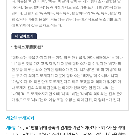
다. 이들은 ‘어간+어미’, ‘어근+어근’과 같이 두 개의 형태소가 결합된 말
이라서, ‘눈곱, 발바닥’ 등과 마찬가지로 된소리를 표기에 반영하지 않는
것이다. 그렇지만 ‘똑똑하다, 쓱싹쓱싹, 쌉쌀하다’의 ‘똑똑, 쓱싹, 쌉쌀’처
럼 같거나 비슷한 음절이 거듭되는 경우에는 예외적으로 된소리를 표기
에 반영하여 같은 글자로 적는다.
더 알아보기
형태소(形態素)란?
‘형태소’는 뜻을 가지고 있는 가장 작은 단위를 말한다. 국어에서 ‘ㅂ’이나
‘ㅣ’ 등은 뜻을 가지고 있지 않기 때문에 형태소가 될 수 없지만 ‘비’가 되
면 뜻을 이루는 최소 단위인 형태소가 된다. ‘책가방’은 ‘책’과 ‘가방’이라
는 두 가지 의미로 쪼개지기 때문에 형태소는 ‘책가방’이 아니라 ‘책’과
‘가방’이다. 더 작은 단위로 쪼개진다고 해도 쪼갰을 때 의미가 없어지거
나 쪼개기 전의 의미와 관련되는 의미가 없어지면 안 된다. ‘나비’는
‘나’와 ‘비’로 쪼개어지지만 이때 ‘나’와 ‘비’는 ‘나비’의 의미와는 전혀 관계
가 없으므로 ‘나비’는 더 이상 쪼갤 수 없는 의미 단위, 즉 형태소가 된다.
제2절 구개음화
제6항
‘ㄷ, ㅌ’ 받침 뒤에 종속적 관계를 가진 ‘- 이(-)’나 ‘- 히 -’가 올 적에
는 그 ‘ㄷ, ㅌ’이 ‘ㅈ, ㅊ’으로 소리 나더라도 ‘ㄷ, ㅌ’으로 적는다.(ㄱ을 취하