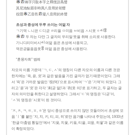
兩字只取本字之釋俚語爲聲
其尼池梨眉非時異八音用於初聲
役隱
乙音邑
凝八音用於終聲
초성과 종성에 두루 쓰이는 여덟 자
ㄱ기역 ㄴ니은 ㄷ디귿 ㄹ리을 ㅁ미음 ㅂ비읍 ㅅ시옷 ㆁ
두 자는 다만 그 글자의 우리말 뜻을 취해 소리로 사용한다.
기니디리미비시
여덟 음은 초성에 사용되고,
역은귿을음읍옷
여덟 음은 종성에 사용된다.
“훈몽자회” 범례
자모의 이름 가운데 ‘ㄱ, ㄷ, ㅅ’의 명칭이 다른 자모의 이름과 다른 것은
한자에는 ‘윽, 읃, 읏’과 같은 발음을 가진 글자가 없기 때문이었다. 그래
서 ‘윽’은 가까운 발음인 ‘役(역)’으로 표시하여 ‘ㄱ’은 ‘기역’이 되었다. 그
리고 ‘읃’과 ‘읏’은 각각 ‘末(귿 말)’과 ‘衣(옷 의)’로 표기하고, 두 글자는 글
자의 의미만을 취한다고 설명하였다. 그래서 ‘ㄷ’의 명칭은 ‘디귿’이,
‘ㅅ’의 명칭은 ‘시옷’이 된 것이다.
‘ㅈ, ㅊ, ㅋ, ㅌ, ㅍ, ㅎ’은 당시 종성으로 쓰이지 않던 것들이어서 초성에 모
음 ‘ㅣ’를 붙인 ‘지, 치, 키, 티, 피, 히’로만 음가를 나타내 주었는데, 1933년
‘한글 마춤법 통일안’에서 ‘지읒, 치읓, 키읔, 티읕, 피읖, 히읗’과 같은 이름
이 확정되었다.