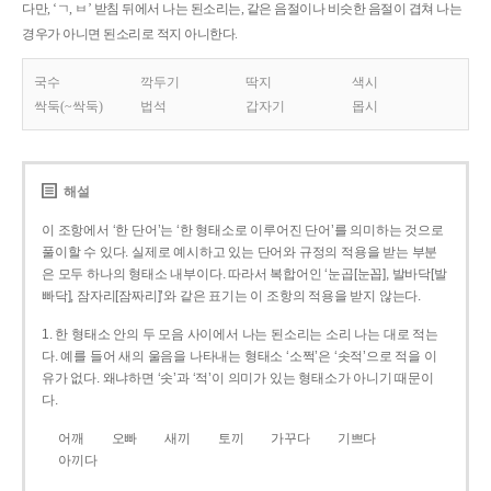
다만, ‘ㄱ, ㅂ’ 받침 뒤에서 나는 된소리는, 같은 음절이나 비슷한 음절이 겹쳐 나는
경우가 아니면 된소리로 적지 아니한다.
국수
깍두기
딱지
색시
싹둑(~싹둑)
법석
갑자기
몹시
해설
이 조항에서 ‘한 단어’는 ‘한 형태소로 이루어진 단어’를 의미하는 것으로
풀이할 수 있다. 실제로 예시하고 있는 단어와 규정의 적용을 받는 부분
은 모두 하나의 형태소 내부이다. 따라서 복합어인 ‘눈곱[눈꼽], 발바닥[발
빠닥], 잠자리[잠짜리]’와 같은 표기는 이 조항의 적용을 받지 않는다.
1. 한 형태소 안의 두 모음 사이에서 나는 된소리는 소리 나는 대로 적는
다. 예를 들어 새의 울음을 나타내는 형태소 ‘소쩍’은 ‘솟적’으로 적을 이
유가 없다. 왜냐하면 ‘솟’과 ‘적’이 의미가 있는 형태소가 아니기 때문이
다.
어깨
오빠
새끼
토끼
가꾸다
기쁘다
아끼다