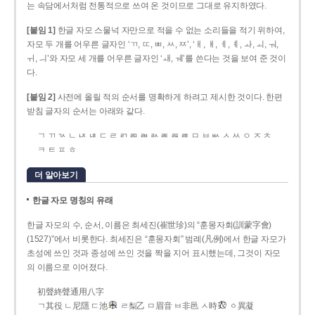
는 속담에서처럼 전통적으로 쓰여 온 것이므로 그대로 유지하였다.
[붙임 1]
한글 자모 스물넉 자만으로 적을 수 없는 소리들을 적기 위하여,
자모 두 개를 어우른 글자인 ‘ㄲ, ㄸ, ㅃ, ㅆ, ㅉ’, ‘ㅐ, ㅒ, ㅔ, ㅖ, ㅘ, ㅚ, ㅝ,
ㅟ, ㅢ’와 자모 세 개를 어우른 글자인 ‘ㅙ, ㅞ’를 쓴다는 것을 보여 준 것이
다.
[붙임 2]
사전에 올릴 적의 순서를 명확하게 하려고 제시한 것이다. 한편
받침 글자의 순서는 아래와 같다.
ㄱ ㄲ ㄳ ㄴ ㄵ ㄶ ㄷ ㄹ ㄺ ㄻ ㄼ ㄽ ㄾ ㄿ ㅀ ㅁ ㅂ ㅄ ㅅ ㅆ ㅇ ㅈ ㅊ
ㅋ ㅌ ㅍ ㅎ
더 알아보기
한글 자모 명칭의 유래
한글 자모의 수, 순서, 이름은 최세진(崔世珍)의 “훈몽자회(訓蒙字會)
(1527)”에서 비롯한다. 최세진은 “훈몽자회” 범례(凡例)에서 한글 자모가
초성에 쓰인 것과 종성에 쓰인 것을 짝을 지어 표시했는데, 그것이 자모
의 이름으로 이어졌다.
初聲終聲通用八字
ㄱ其役 ㄴ尼隱 ㄷ池
ㄹ梨乙 ㅁ眉音 ㅂ非邑 ㅅ時
ㆁ異凝