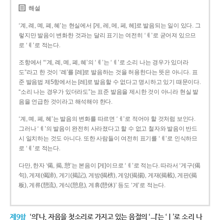
해설
‘계, 례, 몌, 폐, 혜’는 현실에서 [게, 레, 메, 페, 헤]로 발음되는 일이 있다. 그
렇지만 발음이 변화한 것과는 달리 표기는 여전히 ‘ㅖ’로 굳어져 있으므
로 ‘ㅖ’로 적는다.
조항에서 “‘계, 례, 몌, 폐, 혜’의 ‘ㅖ’는 ‘ㅔ’로 소리 나는 경우가 있더라
도”라고 한 것이 ‘례’를 [레]로 발음하는 것을 허용한다는 뜻은 아니다. 표
준 발음법 제5항에서는 [레]로 발음할 수 없다고 명시하고 있기 때문이다.
“소리 나는 경우가 있더라도”는 표준 발음을 제시한 것이 아니라 현실 발
음을 언급한 것이라고 해석해야 한다.
‘계, 몌, 폐, 혜’는 발음의 변화를 따르면 ‘ㅔ’로 적어야 할 것처럼 보인다.
그러나 ‘ㅖ’의 발음이 완전히 사라졌다고 할 수 없고 철자와 발음이 반드
시 일치하는 것도 아니다. 또한 사람들이 여전히 표기를 ‘ㅖ’로 인식하므
로 ‘ㅖ’로 적는다.
다만, 한자 ‘偈, 揭, 憩’는 본음이 [게]이므로 ‘ㅔ’로 적는다. 따라서 ‘게구(偈
句), 게제(偈諦), 게기(揭記), 게방(揭榜), 게양(揭揚), 게재(揭載), 게판(揭
板), 게류(憩流), 게식(憩息), 게휴(憩休)’ 등도 ‘게’로 적는다.
제9항
‘의’나, 자음을 첫소리로 가지고 있는 음절의 ‘ㅢ’는 ‘ㅣ’로 소리 나