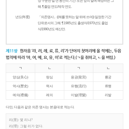
상 구분한 일 년 동안의 기간. 또는 앞의 말에 해당하는 그
해. ¶ 졸업 연도/제작 연도.
년도(年度)
「의존명사」((해를 뜻하는 말 뒤에 쓰여)) 일정한 기간
단위로서의 그해. ¶ 1985년도 출생자/1970년도 졸업
식/1990년도 예산안.
제11항
한자음 ‘랴, 려, 례, 료, 류, 리’가 단어의 첫머리에 올 적에는, 두음
법칙에 따라 ‘야, 여, 예, 요, 유, 이’로 적는다.(ㄱ을 취하고, ㄴ을 버림.)
ㄱ
ㄴ
ㄱ
ㄴ
양심(良心)
량심
용궁(龍宮)
룡궁
역사(歷史)
력사
유행(流行)
류행
예의(禮儀)
례의
이발(理髮)
리발
다만, 다음과 같은 의존 명사는 본음대로 적는다.
리(里): 몇 리냐?
리(理): 그럴 리가 없다.