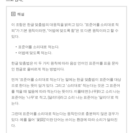
해설
이 조항은 한글 맞춤법의 대원칙을 밝히고 있다. “표준어를 소리대로 적
되”가 기본 원칙이라면, “어법에 맞도록 함”은 또 다른 원칙이라고 할 수
있다.
표준어를 소리대로 적는다.
어법에 맞도록 적는다.
한글 맞춤법은 이 두 가지 원칙에 따라 음성 언어인 표준어를 표음 문자
인 한글로 올바르게 적는 방법이다.
먼저 ‘표준어를 소리대로 적는다’는 말에는 한글 맞춤법이 표준어를 대상
으로 한다는 뜻이 담겨 있다. 그리고 ‘소리대로’ 적는다는 것은 그 표준어
를 적을 때 발음에 따라 적는다는 뜻이다. 이를테면 [나무]라고 소리 나는
표준어는 ‘나무’로 적고, [달리다]라고 소리 나는 표준어는 ‘달리다’로 적
는다.
그런데 표준어를 소리대로 적는다는 원칙만으로 충분하지 않은 경우가
있다. 예를 들어 ‘꽃[花]’이란 단어는 쓰이는 환경에 따라 소리가 달라진
다.