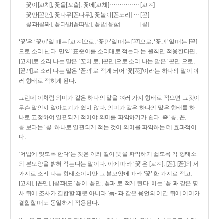
……………
꽃이[꼬치], 꽃을[꼬츨], 꽃에[꼬체]
[꼬ㅊ]
…
꽃만[꼰만], 꽃나무[꼰나무], 꽃놀이[꼰노리]
[꼰]
………
꽃과[꼳꽈], 꽃다발[꼳따발], 꽃밭[꼳빧]
[꼳]
‘꽃’은 ‘꽃이’일 때는 [꼬ㅊ]으로, ‘꽃만’일 때는 [꼰]으로, ‘꽃과’일 때는 [꼳]
으로 소리 난다. 만약 ‘표준어를 소리대로 적는다’는 원칙만 적용한다면,
[꼬치]로 소리 나는 말은 ‘꼬치’로, [꼰만]으로 소리 나는 말은 ‘꼰만’으로,
[꼳꽈]로 소리 나는 말은 ‘꼳꽈’로 적게 되어 ‘꽃[花]’이라는 하나의 말이 여
러 형태로 적히게 된다.
그런데 이처럼 의미가 같은 하나의 말을 여러 가지 형태로 적으면 그것이
무슨 말인지 알아보기가 쉽지 않다. 의미가 같은 하나의 말은 형태를 하
나로 고정하여 일관되게 적어야 의미를 파악하기가 쉽다. 즉 ‘꽃, 꼰,
꼳’보다는 ‘꽃’ 하나로 일관되게 적는 것이 의미를 파악하는 데 효과적이
다.
‘어법에 맞도록 한다’는 것은 이와 같이 뜻을 파악하기 쉽도록 각 형태소
의 본모양을 밝혀 적는다는 말이다. 이에 따라 ‘꽃’은 [꼬ㅊ], [꼰], [꼳]의 세
가지로 소리 나는 형태소이지만 그 본모양에 따라 ‘꽃’ 한 가지로 적고,
[꼬치], [꼰만], [꼳꽈]도 ‘꽃이, 꽃만, 꽃과’로 적게 된다. 이는 ‘꽃’과 같은 명
사 뒤에 조사가 결합할 때뿐 아니라 ‘늙-’과 같은 용언의 어간 뒤에 어미가
결합할 때도 동일하게 적용된다.