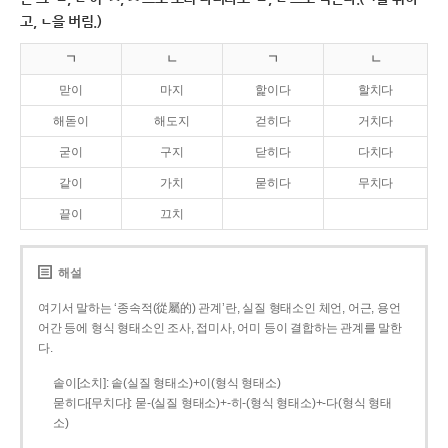
고, ㄴ을 버림.)
ㄱ
ㄴ
ㄱ
ㄴ
맏이
마지
핥이다
할치다
해돋이
해도지
걷히다
거치다
굳이
구지
닫히다
다치다
같이
가치
묻히다
무치다
끝이
끄치
해설
여기서 말하는 ‘종속적(從屬的) 관계’란, 실질 형태소인 체언, 어근, 용언
어간 등에 형식 형태소인 조사, 접미사, 어미 등이 결합하는 관계를 말한
다.
솥이[소치]: 솥(실질 형태소)+이(형식 형태소)
묻히다[무치다]: 묻­-(실질 형태소)+­-히­-(형식 형태소)+-다(형식 형태
소)