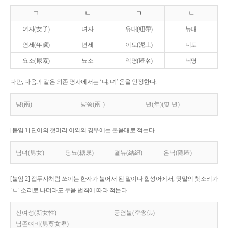
ㄱ
ㄴ
ㄱ
ㄴ
여자(女子)
녀자
유대(紐帶)
뉴대
연세(年歲)
년세
이토(泥土)
니토
요소(尿素)
뇨소
익명(匿名)
닉명
다만, 다음과 같은 의존 명사에서는 ‘냐, 녀’ 음을 인정한다.
냥(兩)
냥쭝(兩-)
년(年)(몇 년)
[붙임 1] 단어의 첫머리 이외의 경우에는 본음대로 적는다.
남녀(男女)
당뇨(糖尿)
결뉴(結紐)
은닉(隱匿)
[붙임 2] 접두사처럼 쓰이는 한자가 붙어서 된 말이나 합성어에서, 뒷말의 첫소리가
‘ㄴ’ 소리로 나더라도 두음 법칙에 따라 적는다.
신여성(新女性)
공염불(空念佛)
남존여비(男尊女卑)