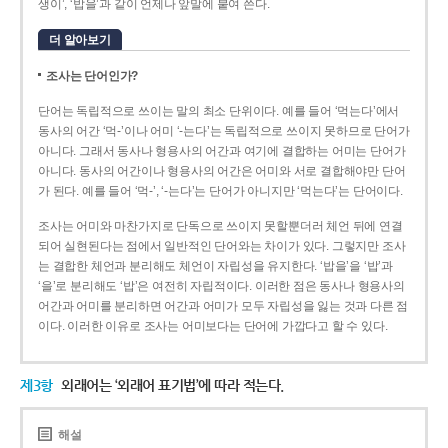
생이’, ‘밥을’과 같이 언제나 앞말에 붙여 쓴다.
더 알아보기
조사는 단어인가?
단어는 독립적으로 쓰이는 말의 최소 단위이다. 예를 들어 ‘먹는다’에서
동사의 어간 ‘먹-­’이나 어미 ‘­-는다’는 독립적으로 쓰이지 못하므로 단어가
아니다. 그래서 동사나 형용사의 어간과 여기에 결합하는 어미는 단어가
아니다. 동사의 어간이나 형용사의 어간은 어미와 서로 결합해야만 단어
가 된다. 예를 들어 ‘먹-’, ‘-는다’는 단어가 아니지만 ‘먹는다’는 단어이다.
조사는 어미와 마찬가지로 단독으로 쓰이지 못할뿐더러 체언 뒤에 연결
되어 실현된다는 점에서 일반적인 단어와는 차이가 있다. 그렇지만 조사
는 결합한 체언과 분리해도 체언이 자립성을 유지한다. ‘밥을’을 ‘밥’과
‘을’로 분리해도 ‘밥’은 여전히 자립적이다. 이러한 점은 동사나 형용사의
어간과 어미를 분리하면 어간과 어미가 모두 자립성을 잃는 것과 다른 점
이다. 이러한 이유로 조사는 어미보다는 단어에 가깝다고 할 수 있다.
제3항
외래어는 ‘외래어 표기법’에 따라 적는다.
해설