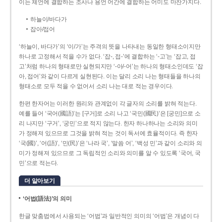
이는 체언에 결합하는 조사나 용언 어간에 결합하는 어미도 마찬가지다.
하늘이/바다가
잡아/접어
‘하늘이, 바다가’의 ‘이/가’는 주격의 뜻을 나타내는 동일한 형태소이지만
하나로 고정해서 적을 수가 없다. ‘잡-, 접-’에 결합하는 ‘-고’는 ‘잡고, 접
고’처럼 하나의 형태로만 실현되지만 ‘-아/-어’는 하나의 형태소인데도 ‘잡
아, 접어’와 같이 다르게 실현된다. 이는 달리 소리 나는 형태들을 하나의
형태소로 모두 적을 수 없어서 소리 나는 대로 적는 경우이다.
한편 한자어는 이러한 원리와 관계없이 각 글자의 소리를 밝혀 적는다.
예를 들어 ‘국어(國語)’는 [구거]로 소리 나고 ‘국민(國民)’은 [궁민]으로 소
리 나지만 ‘구거’, ‘궁민’으로 적지 않는다. 한자 하나하나는 소리와 의미
가 정해져 있으므로 그것을 밝혀 적는 것이 독서에 효율적이다. 즉 한자
‘국(國)’, ‘어(語)’, ‘민(民)’은 ‘나라 국’, ‘말씀 어’, ‘백성 민’과 같이 소리와 의
미가 정해져 있으므로 그 독립적인 소리와 의미를 알 수 있도록 ‘국어, 국
민’으로 적는다.
더 알아보기
‘어법(語法)’의 의미
한글 맞춤법에서 사용되는 ‘어법’과 일반적인 의미의 ‘어법’은 개념이 다