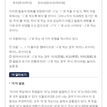
주의[주의/주이]
우리의[우리의/우리에]
이러한 발음의 변화를 반영한다면 ‘ㅢ’는 ‘ㅣ’로 적을 수 있고, 특히 자음
뒤에서는 ‘ㅣ’로 적도록 해야 할 것이다. 그러나 이미 익숙해진 표기인 ‘희
망, 주의’를 ‘히망, 주이’로 적는 것은 공감하기 어렵고 발음의 변화를 표
기에 모두 반영할 수도 없으므로 ‘ㅢ’가 ‘ㅣ’로 소리 나더라도 ‘ㅢ’로 적는
것이다.
이 조항에서는 ‘ㅢ’로 적는 세 가지 유형을 제시하고 있다.
① 모음 ‘ㅡ, ㅣ’가 줄어든 형태이므로 ‘ㅢ’로 적는 경우: 씌어(←쓰이어),
틔어(←트이어) 등
② 한자어이므로 ‘ㅢ’로 적는 경우: 의의(意義), 희망(希望), 유희(遊戱) 등
③ 발음과 표기의 전통에 따라 ‘ㅢ’로 적는 경우: 무늬, 하늬바람, 늴리리,
닁큼 등
더 알아보기
‘의’의 발음
‘의사의 책임’에서 첫음절의 ‘의’는 [의]로 발음하고 조사 ‘의’는 [의]나 [에]
로 모두 발음할 수 있다. 이들은 [이]로 소리 나는 경우가 아니라서 이 조
항과는 무관하지만, 모두 ‘의’로 적는다는 점에서 공통점이 있다. 즉 첫음
절의 ‘의’는 발음의 변화가 없으므로 ‘의’로 적고, 조사 ‘의’는 [에]로 발음할