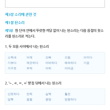
제3장 소리에 관한 것
제1절 된소리
제5항
한 단어 안에서 뚜렷한 까닭 없이 나는 된소리는 다음 음절의 첫소
리를 된소리로 적는다.
1. 두 모음 사이에서 나는 된소리
소쩍새
어깨
오빠
으뜸
아끼다
기쁘다
깨끗하다
어떠하다
해쓱하다
가끔
거꾸로
부썩
어찌
이따금
2. ‘ㄴ, ㄹ, ㅁ, ㅇ’ 받침 뒤에서 나는 된소리
산뜻하다
잔뜩
살짝
훨씬
담뿍
움찔
몽땅
엉뚱하다