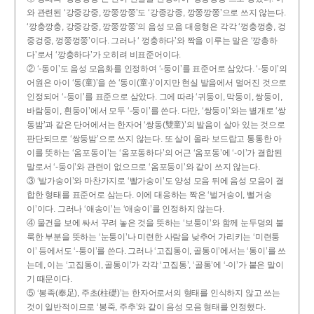
와 관련된 ‘강중강중, 깡쭝깡쭝’도 ‘강종강종, 깡쫑깡쫑’으로 쓰지 않는다.
‘깡충깡충, 강중강중, 깡쭝깡쭝’의 음성 모음 대응형은 각각 ‘껑충껑충, 겅
중겅중, 껑쭝껑쭝’이다. 그러나 ‘ 껑충하다’와 짝을 이루는 말은 ‘깡총하
다’로서 ‘깡충하다’가 오히려 비표준어이다.
② ‘-동이’도 음성 모음화를 인정하여 ‘-둥이’를 표준어로 삼았다. ‘-둥이’의
어원은 아이 ‘동(童)’을 쓴 ‘동이(童-)’이지만 현실 발음에서 멀어진 것으로
인정되어 ‘-둥이’를 표준으로 삼았다. 그에 따라 ‘귀둥이, 막둥이, 쌍둥이,
바람둥이, 흰둥이’에서 모두 ‘-둥이’를 쓴다. 다만, ‘쌍둥이’와는 별개로 ‘쌍
동밤’과 같은 단어에서는 한자어 ‘쌍동(雙童)’의 발음이 살아 있는 것으로
판단되므로 ‘쌍둥밤’으로 쓰지 않는다. 또 살이 올라 보드랍고 통통한 아
이를 뜻하는 ‘옴포동이’는 ‘옴포동하다’의 어근 ‘옴포동’에 ‘-이’가 결합된
말로서 ‘-둥이’와 관련이 없으므로 ‘옴포둥이’와 같이 쓰지 않는다.
③ ‘발가숭이’와 마찬가지로 ‘빨가숭이’도 양성 모음 뒤에 음성 모음이 결
합한 형태를 표준어로 삼는다. 이에 대응하는 짝은 ‘벌거숭이, 뻘거숭
이’이다. 그러나 ‘애송이’는 ‘애숭이’를 인정하지 않는다.
④ 물건을 보에 싸서 꾸려 놓은 것을 뜻하는 ‘보퉁이’와 함께 눈두덩의 불
룩한 부분을 뜻하는 ‘눈퉁이’나 미련한 사람을 낮추어 가리키는 ‘미련퉁
이’ 등에서도 ‘-퉁이’를 쓴다. 그러나 ‘고집통이, 골통이’에서는 ‘통이’를 쓰
는데, 이는 ‘고집통이, 골통이’가 각각 ‘고집통’, ‘골통’에 ‘-이’가 붙은 말이
기 때문이다.
⑤ ‘봉족(奉足), 주초(柱礎)’는 한자어로서의 형태를 인식하지 않고 쓰는
것이 일반적이므로 ‘봉죽, 주추’와 같이 음성 모음 형태를 인정했다.