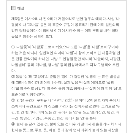
해설
제3항은 예사소리나 된소리가 거센소리로 변한 경우의 예이다. 사실 ‘나
팔꽃’이나 ‘끄나풀’ 등은 이 표준어 규정이 공표되기 전에 이미 일반화되
었던 형태들이다. 이 점에서 여기 예시한 어휘는 이미 뿌리를 내린 형태
들을 인정하는 성격이 크다.
① ‘나발꽃’이 ‘나팔꽃’으로 바뀌었으나 모든 ‘나발’을 ‘나팔’로 바꾸어야
하는 것은 아니다. 일반적인 의미의 ‘나팔’과 함께 놋쇠로 긴 대롱처럼 만
든 전통 관악기의 하나인 ‘나발’도 인정될 뿐만 아니라 ‘나팔바지, 나팔관,
나팔벌레’ 등과 ‘개나발, 병나발’ 등의 합성어에서도 각각 구별되어 쓰인
다.
② 동물 ‘삵’과 ‘고양이’의 준말인 ‘괭이’가 결합한 ‘삵괭이’는 표준 발음법
에 따라 [삭꽹이]가 되어야 하는데, 실제 발음은 [살쾡이]이므로 ‘살쾡
이’를 표준어로 삼았다. 표준어 규정 제26항에서는 ‘살쾡이’와 함께 ‘삵’도
표준어로 인정하였다.
③ ‘칸’은 공간의 구획을 나타내며, ‘간(間)’은 이미 굳어진 한자어 속에서
쓰이거나 공간으로서의 장소를 가리키는 접미사로 쓰인다. 그러므로 ‘위
칸, 한 칸 벌리다, 비어 있는 칸’ 등에서는 ‘칸’을 쓰고 ‘초가삼간, 뒷간, 마
구간, 방앗간, 외양간, 푸줏간, 헛간’ 등에서는 ‘간’을 쓴다.
④ ‘털다’는 달려 있는 것, 붙어 있는 것 따위가 떨어지게 흔들거나 치거나
한다는 뜻으로, 주로 ‘옷, 이불’ 등과 같이 먼지 따위가 붙어 있는 대상을