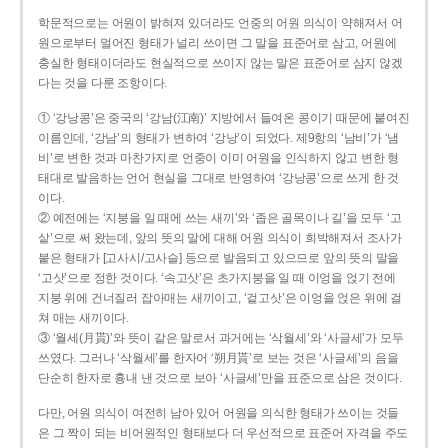
학문적으로는 어원이 밝혀져 있더라도 언중의 어원 의식이 약해져서 어
원으로부터 멀어진 형태가 널리 쓰이면 그 말을 표준어로 삼고, 어원에
충실한 형태이더라도 현실적으로 쓰이지 않는 말은 표준어로 삼지 않겠
다는 것을 다룬 조항이다.
① ‘강낭콩’은 중국의 ‘강남(江南)’ 지방에서 들여온 콩이기 때문에 붙여진
이름인데, ‘강남’의 형태가 변하여 ‘강낭’이 되었다. 제9항의 ‘남비’가 ‘냄
비’로 변한 것과 마찬가지로 언중이 이미 어원을 인식하지 않고 변한 형
태대로 발음하는 언어 현실을 그대로 반영하여 ‘강낭콩’으로 쓰게 한 것
이다.
② 예전에는 ‘지붕을 일 때에 쓰는 새끼’와 ‘좁은 골목이나 길’을 모두 ‘고
샅’으로 써 왔는데, 앞의 뜻의 말에 대해 어원 의식이 희박해져서 조사가
붙은 형태가 [고사시/고사슬] 등으로 발음되고 있으므로 앞의 뜻의 말을
‘고삿’으로 정한 것이다. ‘속고삿’은 초가지붕을 일 때 이엉을 얹기 전에
지붕 위에 건너질러 잡아매는 새끼이고, ‘겉고삿’은 이엉을 얹은 위에 걸
쳐 매는 새끼이다.
③ ‘월세(月貰)’와 뜻이 같은 말로서 과거에는 ‘삭월세’와 ‘사글세’가 모두
쓰였다. 그러나 ‘삭월세’를 한자어 ‘朔月貰’로 보는 것은 ‘사글세’의 음을
단순히 한자로 흉내 낸 것으로 보아 ‘사글세’만을 표준으로 삼은 것이다.
다만, 어원 의식이 여전히 남아 있어 어원을 의식한 형태가 쓰이는 것들
은 그 짝이 되는 비어원적인 형태보다 더 우선적으로 표준어 자격을 주도