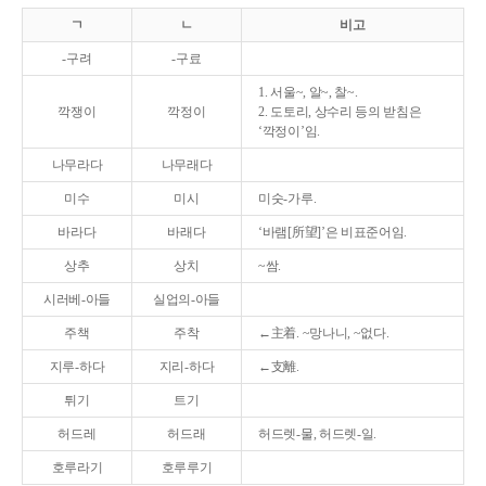
ㄱ
ㄴ
비고
-구려
-구료
1. 서울~, 알~, 찰~.
깍쟁이
깍정이
2. 도토리, 상수리 등의 받침은
‘깍정이’임.
나무라다
나무래다
미수
미시
미숫-가루.
바라다
바래다
‘바램[所望]’은 비표준어임.
상추
상치
~쌈.
시러베-아들
실업의-아들
주책
주착
←主着. ~망나니, ~없다.
지루-하다
지리-하다
←支離.
튀기
트기
허드레
허드래
허드렛-물, 허드렛-일.
호루라기
호루루기