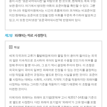
종이 사전 “표준국어대사전”을 바탕으로 한 것으로, 현재에도 계속 수정·
보완 중이다. 여기에서 방대한 어휘의 표준어형을 확인할 수 있다. 그뿐
만 아니라 국립국어원에서는 시간의 흐름에 따라 과거에는 비표준어였
지만 현재에는 표준어로 인정될 만한 어휘를 꾸준히 추가하여 발표하고
있고, 이 또한 인터넷판 “표준국어대사전”에 반영되어 있다.
제2항
외래어는 따로 사정한다.
해설
세계 각국과의 교류가 활발해짐에 따라 물밀 듯이 쏟아져 들어오는 외국
의 말은 지속적으로 조사하여 국어의 일부로 수용할 것인가의 여부를 결
정해 주어야 할 뿐 아니라, 그 표기 역시 결정해 주어야 한다. 이 조항은
외국의 말이 국어의 일부인 외래어로 인정될 수 있는 것인지를 결정하는
사정 작업을 표준어 규정과는 별도로 한다는 사실을 밝힌 것이다. 표준어
를 사정하는 데에는 사회적, 시대적, 지역적 기준을 적용하지만 외래어를
사정하는 데에는 그러한 기준을 적용하기 어렵기 때문에 이 조항을 따로
마련한 것이다.
이에 따라 외래어는 외래어 표기법(문체부 고시 제2017-14호)을 기준으
로 별도로 사정한다. 다만 외래어 표기법의 ‘외래어’가 고유 명사를 포함