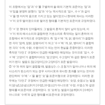
이 조항에서는 ‘암’과 ‘수’를 구별하여 쓸 때의 기본적 표준어는 ‘암’과
‘수’임을 분명히 밝혔다. ‘암’과 ‘수’는 역사적으로 ‘암ㅎ, 수ㅎ’과 같이
‘ㅎ’을 맨 마지막 음으로 가지고 있는 말이었으나 현대에 와서는 이러한
‘ㅎ’이 모두 떨어졌으므로 떨어진 형태를 기본적인 표준어로 규정하였다.
① ‘ㅎ’은 현대의 단어들에도 그 발음의 흔적이 많이 남아 있는데, 이
‘ㅎ’이 뒤의 예사소리와 결합하면 거센소리로 축약되는 일이 흔하여 이
조항에서 부가적으로 규정하였다. 즉 ‘암ㅎ’에 ‘개, 닭, 병아리’가 결합하
면 각각 ‘암캐, 암탉, 암평아리’가 되고 ‘수ㅎ’에 ‘개, 닭, 병아리’가 결합하
면 각각 ‘수캐, 수탉, 수평아리’가 되는 언어 현실을 존중하였다. 이러한
축약은 ‘다만 1’ 규정에서 언급한 예들에만 해당되는 것이므로 ‘암ㅎ, 수
ㅎ’에 ‘고양이’가 결합하더라도 ‘암고양이, 수고양이’와 같은 형태가 표준
어가 된다. 발음도 [암고양이], [수고양이]가 표준 발음이다.
② ‘수’와 뒤의 말이 결합할 때, 발음상 [ㄴ(ㄴ)] 첨가가 일어나거나 뒤의 예
사소리가 된소리가 되는 경우 사이시옷과 유사한 효과를 보이는 것이라
판단하여 ‘수’에 ‘ㅅ’을 붙인 ‘숫’을 표준어형으로 규정하였다. 이러한 경
우에는 ‘다만 2’ 규정에서 언급한 예들만 해당한다. ‘숫양, 숫염소’는 발음
이 [순냥], [순념소]이지 [수양], [수염소]가 아니므로 ‘수양, 수염소’와 같은
형태를 비표준어로 규정하였다. 또 ‘숫쥐’는 발음이 [숟쮜]이지 [수쥐]가
아니므로 ‘수쥐’와 같은 형태를 비표준어로 규정하였다.