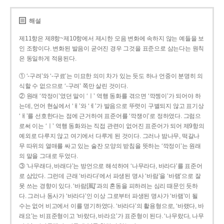
해설
제11항은 제8항~제10항에서 제시한 모음 변화에 속하지 않는 예들을 보
인 조항이다. 변화된 발음이 굳어진 경우 그것을 표준으로 삼는다는 원칙
은 동일하게 적용된다.
① ‘-구려’와 ‘-구료’는 미묘한 의미 차가 있는 듯도 하나 언중이 분명히 의
식할 수 없으므로 ‘-구려’ 쪽만 살린 것이다.
② 원래 ‘깍정이’였던 말이 ‘ㅣ’ 역행 동화를 겪으면 ‘깍젱이’가 되어야 하
는데, 언어 현실에서 ‘ㅐ’와 ‘ㅔ’가 발음으로 뚜렷이 구별되지 않고 표기상
‘ㅐ’를 선호한다는 점에 근거하여 표준어를 ‘깍쟁이’로 정하였다. 그럼으
로써 이는 ‘ㅣ’ 역행 동화와는 직접 관련이 없어진 표준어가 되어 제9항의
예외로 다루지 않고 여기에서 다루게 된 것이다. 그러나 밤나무, 떡갈나
무 따위의 열매를 싸고 있는 술잔 모양의 받침을 뜻하는 ‘깍정이’는 원래
의 말을 그대로 두었다.
③ ‘나무래다, 바래다’는 방언으로 해석하여 ‘나무라다, 바라다’를 표준어
로 삼았다. 그런데 근래 ‘바라다’에서 파생된 명사 ‘바람’을 ‘바램’으로 잘
못 쓰는 경향이 있다. ‘바람[風]’과의 혼동을 피하려는 심리 때문인 듯하
다. 그러나 동사가 ‘바라다’인 이상 그로부터 파생된 명사가 ‘바램’이 될
수는 없어 비고에서 이를 명기하였다. ‘바라다’의 활용형으로, ‘바랬다, 바
래요’는 비표준형이고 ‘바랐다, 바라요’가 표준형이 된다. ‘나무랐다, 나무