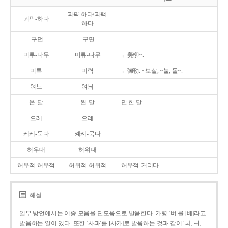
괴퍅-하다/괴팩-
괴팍-하다
하다
-구먼
-구면
미루-나무
미류-나무
←美柳~.
미륵
미력
←彌勒. ~보살, ~불, 돌~.
여느
여늬
온-달
왼-달
만 한 달.
으레
으례
케케-묵다
켸켸-묵다
허우대
허위대
허우적-허우적
허위적-허위적
허우적-거리다.
해설
일부 방언에서는 이중 모음을 단모음으로 발음한다. 가령 ‘벼’를 [베]라고
발음하는 일이 있다. 또한 ‘사과’를 [사가]로 발음하는 것과 같이 ‘ㅚ, ㅟ,