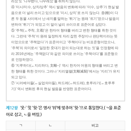
라요’도 ‘나무랬다, 나무래요’를 취하지 않는다.
④ ‘미시/미수, 상치/상추’ 역시 발음의 변화에 따라 ‘미수, 상추’가 현실 발
음으로 더 널리 쓰이고 있으므로 ‘미시, 상치’로 쓰지 않는다. 종(種)이 다
른 두 동물 사이에서 난 새끼를 말하는 ‘튀기’는 원래 ‘트기’였으나 발음이
변하여 ‘튀기’가 되었고 이 말이 널리 쓰이므로 표준어로 삼았다.
⑤ ‘주책(←주착, 主着)’은 한자어 형태를 버리고 변한 형태를 취한 것이
다. 그런데 ‘주착’이 원래 일정하게 자리 잡힌 주장이나 판단력이라는 뜻
이었으므로 ‘주책없다’가 표준어이고 ‘주책이다’는 비표준형이었으나,
‘주책’의 의미로서 ‘일정한 줏대가 없이 되는대로 하는 짓’을 인정함에 따
라 2016년에는 ‘주책없다’와 같은 의미로 쓰이는 ‘주책이다’를 표준형으
로 인정하였다.
⑥ ‘지루하다(←지리하다, 支離--)’ 역시 한자어 어원의 형태를 버리고 변
한 형태를 취한 것이다. 그러나 ‘지리멸렬(支離滅裂)’에서는 ‘지리’가 유지
되고 있다.
⑦ ‘시러베아들(←실업의아들), 허드레(←허드래), 호루라기(←호루루
기)’ 역시 변화된 후의 현실 발음을 반영한 표준어이다.
제12항
‘웃-’ 및 ‘윗-’은 명사 ‘위’에 맞추어 ‘윗-’으로 통일한다.(ㄱ을 표준
어로 삼고, ㄴ을 버림.)
ㄱ
ㄴ
비고