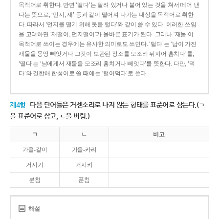
목적어로 취한다. 반면 ‘떨다’는 달려 있거나 붙어 있는 것을 쳐서 떼어 낸
다는 뜻으로, ‘먼지, 재’ 등과 같이 떨어져 나가는 대상을 목적어로 취한
다. 따라서 ‘먼지를 떨기 위해 옷을 털다’와 같이 쓸 수 있다. 이러한 쓰임
을 고려하면 ‘재떨이, 먼지떨이’가 올바른 표기가 된다. 그러나 ‘재물’이
목적어로 쓰이는 경우에는 유사한 의미로도 쓰인다. ‘털다’는 ‘남이 가진
재물을 몽땅 빼앗거나 그것이 보관된 장소를 모조리 뒤지어 훔치다’를,
‘떨다’는 ‘남에게서 재물을 모조리 훔치거나 빼앗다’를 뜻한다. 다만, ‘먹
다’와 결합해 합성어로 쓸 때에는 ‘털어먹다’로 쓴다.
제4항
다음 단어들은 거센소리로 나지 않는 형태를 표준어로 삼는다.(ㄱ
을 표준어로 삼고, ㄴ을 버림.)
ㄱ
ㄴ
비고
가을-갈이
가을-카리
거시기
거시키
분침
푼침
해설