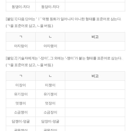
동댕이-치다
동당이-치다
[붙임 1] 다음 단어는 ‘ㅣ’ 역행 동화가 일어나지 아니한 형태를 표준어로 삼는다.
(ㄱ을 표준어로 삼고, ㄴ을 버림.)
ㄱ
ㄴ
비고
아지랑이
아지랭이
[붙임 2] 기술자에게는 ‘-장이’, 그 외에는 ‘-쟁이’가 붙는 형태를 표준어로 삼는다.
(ㄱ을 표준어로 삼고, ㄴ을 버림.)
ㄱ
ㄴ
비고
미장이
미쟁이
유기장이
유기쟁이
멋쟁이
멋장이
소금쟁이
소금장이
담쟁이-덩굴
담장이-덩굴
골목쟁이
골목장이