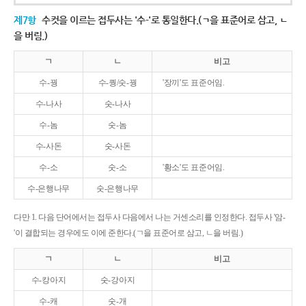
제7항
수컷을 이르는 접두사는 '수-'로 통일한다.(ㄱ을 표준어로 삼고, ㄴ
을 버림.)
ㄱ
ㄴ
비고
수-꿩
수-퀑/숫-꿩
'장끼'도 표준어임.
수-나사
숫-나사
수-놈
숫-놈
수-사돈
숫-사돈
수-소
숫-소
'황소'도 표준어임.
수-은행나무
숫-은행나무
다만 1. 다음 단어에서는 접두사 다음에서 나는 거센소리를 인정한다. 접두사 '암-
'이 결합되는 경우에도 이에 준한다.(ㄱ을 표준어로 삼고, ㄴ을 버림.)
ㄱ
ㄴ
비고
수-캉아지
숫-강아지
수-캐
숫-개