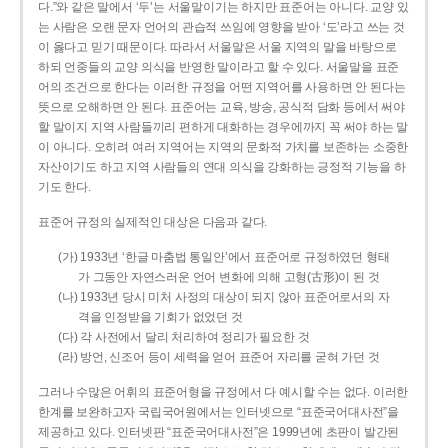
다.”와 같은 말에서 ‘두’는 서울말이기는 하지만 표준어는 아니다. 교양 있
는 사람은 오랜 문자 언어의 관습적 쓰임에 영향을 받아 ‘도’라고 쓰는 것
이 옳다고 믿기 때문이다. 따라서 서울말은 서울 지역의 말을 바탕으로
하되 언중들의 교양 의식을 반영한 말이라고 할 수 있다. 서울말을 표준
어의 조건으로 한다는 이러한 규정을 어떤 지역어를 사용하면 안 된다는
뜻으로 오해하면 안 된다. 표준어는 교육, 방송, 공식적 담화 등에서 써야
할 말이지 지역 사람들끼리 편하게 대화하는 경우에까지 꼭 써야 하는 말
이 아니다. 오히려 여러 지역어는 지역의 문화적 가치를 보존하는 소중한
자산이기도 하고 지역 사람들의 연대 의식을 강화하는 긍정적 기능을 하
기도 한다.
표준어 규정의 실제적인 대상은 다음과 같다.
(가) 1933년 ‘한글 마춤법 통일안’에서 표준어로 규정하였던 형태
가 그동안 자연스러운 언어 변화에 의해 고형(古形)이 된 것
(나) 1933년 당시 미처 사정의 대상이 되지 않아 표준어로서의 자
격을 인정받을 기회가 없었던 것
(다) 각 사전에서 달리 처리하여 정리가 필요한 것
(라) 방언, 신조어 등이 세력을 얻어 표준어 자리를 굳혀 가던 것
그러나 수많은 어휘의 표준어형을 규정에서 다 예시할 수는 없다. 이러한
한계를 보완하고자 국립국어원에서는 인터넷으로 “표준국어대사전”을
제공하고 있다. 인터넷판 “표준국어대사전”은 1999년에 초판이 발간된