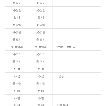
윗-넓이
웃-넓이
윗-눈썹
웃-눈썹
윗-니
웃-니
윗-당줄
웃-당줄
윗-덧줄
웃-덧줄
윗-도리
웃-도리
윗-동아리
웃-동아리
준말은 ‘윗동’임.
윗-막이
웃-막이
윗-머리
웃-머리
윗-목
웃-목
윗-몸
웃-몸
~ 운동.
윗-바람
웃-바람
윗-배
웃-배
윗-벌
웃-벌
윗-변
웃-변
수학 용어.