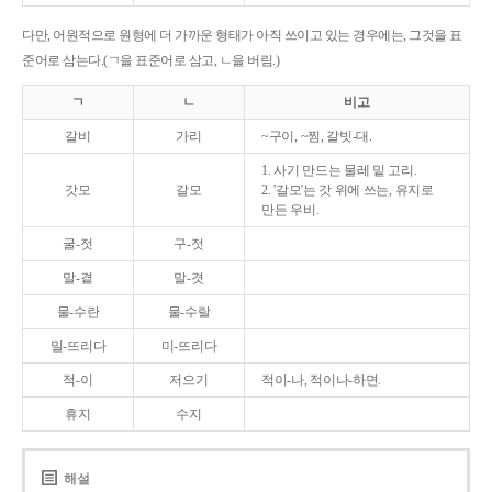
다만, 어원적으로 원형에 더 가까운 형태가 아직 쓰이고 있는 경우에는, 그것을 표
준어로 삼는다.(ㄱ을 표준어로 삼고, ㄴ을 버림.)
ㄱ
ㄴ
비고
갈비
가리
~구이, ~찜, 갈빗-대.
1. 사기 만드는 물레 밑 고리.
갓모
갈모
2. '갈모'는 갓 위에 쓰는, 유지로
만든 우비.
굴-젓
구-젓
말-곁
말-겻
물-수란
물-수랄
밀-뜨리다
미-뜨리다
적-이
저으기
적이-나, 적이나-하면.
휴지
수지
해설