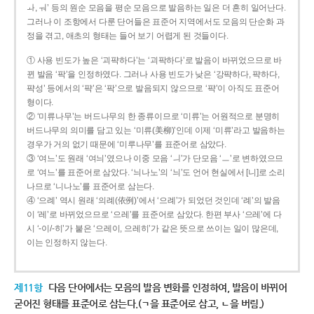
ㅘ, ㅝ’ 등의 원순 모음을 평순 모음으로 발음하는 일은 더 흔히 일어난다.
그러나 이 조항에서 다룬 단어들은 표준어 지역에서도 모음의 단순화 과
정을 겪고, 애초의 형태는 들어 보기 어렵게 된 것들이다.
① 사용 빈도가 높은 ‘괴퍅하다’는 ‘괴팍하다’로 발음이 바뀌었으므로 바
뀐 발음 ‘팍’을 인정하였다. 그러나 사용 빈도가 낮은 ‘강퍅하다, 퍅하다,
퍅성’ 등에서의 ‘퍅’은 ‘팍’으로 발음되지 않으므로 ‘퍅’이 아직도 표준어
형이다.
② ‘미류나무’는 버드나무의 한 종류이므로 ‘미류’는 어원적으로 분명히
버드나무의 의미를 담고 있는 ‘미류(美柳)’인데 이제 ‘미류’라고 발음하는
경우가 거의 없기 때문에 ‘미루나무’를 표준어로 삼았다.
③ ‘여느’도 원래 ‘여늬’였으나 이중 모음 ‘ㅢ’가 단모음 ‘ㅡ’로 변하였으므
로 ‘여느’를 표준어로 삼았다. ‘늬나노’의 ‘늬’도 언어 현실에서 [니]로 소리
나므로 ‘니나노’를 표준어로 삼는다.
④ ‘으례’ 역시 원래 ‘의례(依例)’에서 ‘으례’가 되었던 것인데 ‘례’의 발음
이 ‘레’로 바뀌었으므로 ‘으레’를 표준어로 삼았다. 한편 부사 ‘으레’에 다
시 ‘-이/-히’가 붙은 ‘으레이, 으레히’가 같은 뜻으로 쓰이는 일이 많은데,
이는 인정하지 않는다.
제11항
다음 단어에서는 모음의 발음 변화를 인정하여, 발음이 바뀌어
굳어진 형태를 표준어로 삼는다.(ㄱ을 표준어로 삼고, ㄴ을 버림.)