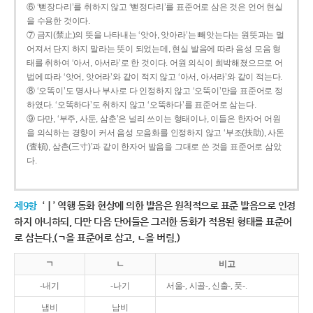
⑥ ‘뻗장다리’를 취하지 않고 ‘뻗정다리’를 표준어로 삼은 것은 언어 현실
을 수용한 것이다.
⑦ 금지(禁止)의 뜻을 나타내는 ‘앗아, 앗아라’는 빼앗는다는 원뜻과는 멀
어져서 단지 하지 말라는 뜻이 되었는데, 현실 발음에 따라 음성 모음 형
태를 취하여 ‘아서, 아서라’로 한 것이다. 어원 의식이 희박해졌으므로 어
법에 따라 ‘앗어, 앗어라’와 같이 적지 않고 ‘아서, 아서라’와 같이 적는다.
⑧ ‘오똑이’도 명사나 부사로 다 인정하지 않고 ‘오뚝이’만을 표준어로 정
하였다. ‘오똑하다’도 취하지 않고 ‘오뚝하다’를 표준어로 삼는다.
⑨ 다만, ‘부주, 사둔, 삼춘’은 널리 쓰이는 형태이나, 이들은 한자어 어원
을 의식하는 경향이 커서 음성 모음화를 인정하지 않고 ‘부조(扶助), 사돈
(査頓), 삼촌(三寸)’과 같이 한자어 발음을 그대로 쓴 것을 표준어로 삼았
다.
제9항
‘ㅣ’ 역행 동화 현상에 의한 발음은 원칙적으로 표준 발음으로 인정
하지 아니하되, 다만 다음 단어들은 그러한 동화가 적용된 형태를 표준어
로 삼는다.(ㄱ을 표준어로 삼고, ㄴ을 버림.)
ㄱ
ㄴ
비고
-내기
-나기
서울-, 시골-, 신출-, 풋-.
냄비
남비