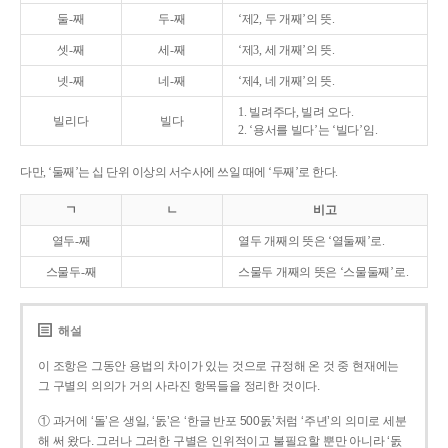
둘-째
두-째
‘제2, 두 개째’의 뜻.
셋-째
세-째
‘제3, 세 개째’의 뜻.
넷-째
네-째
‘제4, 네 개째’의 뜻.
1. 빌려주다, 빌려 오다.
빌리다
빌다
2. ‘용서를 빌다’는 ‘빌다’임.
다만, ‘둘째’는 십 단위 이상의 서수사에 쓰일 때에 ‘두째’로 한다.
ㄱ
ㄴ
비고
열두-째
열두 개째의 뜻은 ‘열둘째’로.
스물두-째
스물두 개째의 뜻은 ‘스물둘째’로.
해설
이 조항은 그동안 용법의 차이가 있는 것으로 규정해 온 것 중 현재에는
그 구별의 의의가 거의 사라진 항목들을 정리한 것이다.
① 과거에 ‘돌’은 생일, ‘돐’은 ‘한글 반포 500돐’처럼 ‘주년’의 의미로 세분
해 써 왔다. 그러나 그러한 구별은 인위적이고 불필요할 뿐만 아니라 ‘돐