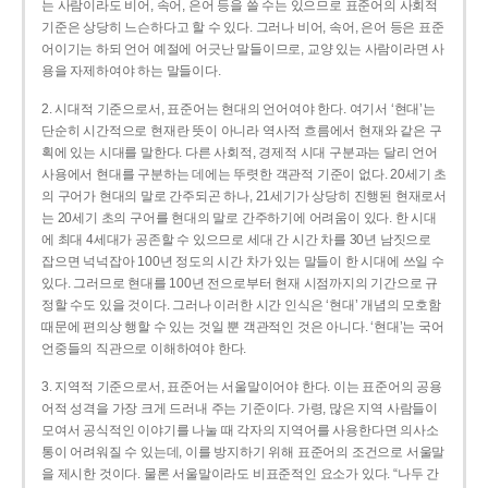
는 사람이라도 비어, 속어, 은어 등을 쓸 수는 있으므로 표준어의 사회적
기준은 상당히 느슨하다고 할 수 있다. 그러나 비어, 속어, 은어 등은 표준
어이기는 하되 언어 예절에 어긋난 말들이므로, 교양 있는 사람이라면 사
용을 자제하여야 하는 말들이다.
2. 시대적 기준으로서, 표준어는 현대의 언어여야 한다. 여기서 ‘현대’는
단순히 시간적으로 현재란 뜻이 아니라 역사적 흐름에서 현재와 같은 구
획에 있는 시대를 말한다. 다른 사회적, 경제적 시대 구분과는 달리 언어
사용에서 현대를 구분하는 데에는 뚜렷한 객관적 기준이 없다. 20세기 초
의 구어가 현대의 말로 간주되곤 하나, 21세기가 상당히 진행된 현재로서
는 20세기 초의 구어를 현대의 말로 간주하기에 어려움이 있다. 한 시대
에 최대 4세대가 공존할 수 있으므로 세대 간 시간 차를 30년 남짓으로
잡으면 넉넉잡아 100년 정도의 시간 차가 있는 말들이 한 시대에 쓰일 수
있다. 그러므로 현대를 100년 전으로부터 현재 시점까지의 기간으로 규
정할 수도 있을 것이다. 그러나 이러한 시간 인식은 ‘현대’ 개념의 모호함
때문에 편의상 행할 수 있는 것일 뿐 객관적인 것은 아니다. ‘현대’는 국어
언중들의 직관으로 이해하여야 한다.
3. 지역적 기준으로서, 표준어는 서울말이어야 한다. 이는 표준어의 공용
어적 성격을 가장 크게 드러내 주는 기준이다. 가령, 많은 지역 사람들이
모여서 공식적인 이야기를 나눌 때 각자의 지역어를 사용한다면 의사소
통이 어려워질 수 있는데, 이를 방지하기 위해 표준어의 조건으로 서울말
을 제시한 것이다. 물론 서울말이라도 비표준적인 요소가 있다. “나두 간