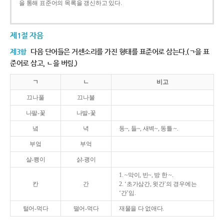
을 통해 표준어의 목록을 갱신하고 있다.
제1절 자음
제3항
다음 단어들은 거센소리를 가진 형태를 표준어로 삼는다.(ㄱ을 표
준어로 삼고, ㄴ을 버림.)
ㄱ
ㄴ
비고
끄나풀
끄나불
나팔-꽃
나발-꽃
녘
녁
동~, 들~, 새벽~, 동틀 ~.
부엌
부억
살-쾡이
삵-괭이
1. ~막이, 빈~, 방 한 ~.
칸
간
2. ‘초가삼간, 윗간’의 경우에는
‘간’임.
털어-먹다
떨어-먹다
재물을 다 없애다.