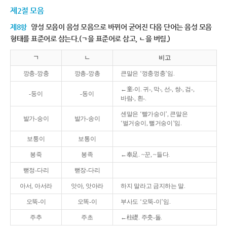
제2절 모음
제8항
양성 모음이 음성 모음으로 바뀌어 굳어진 다음 단어는 음성 모음
형태를 표준어로 삼는다.(ㄱ을 표준어로 삼고, ㄴ을 버림.)
ㄱ
ㄴ
비고
깡충-깡충
깡총-깡총
큰말은 ‘껑충껑충’임.
←童-이. 귀-, 막-, 선-, 쌍-, 검-,
-둥이
-동이
바람-, 흰-.
센말은 ‘빨가숭이’, 큰말은
발가-숭이
발가-송이
‘벌거숭이, 뻘거숭이’임.
보퉁이
보통이
봉죽
봉족
←奉足. ~꾼, ~들다.
뻗정-다리
뻗장-다리
아서, 아서라
앗아, 앗아라
하지 말라고 금지하는 말.
오뚝-이
오똑-이
부사도 ‘오뚝-이’임.
주추
주초
←柱礎. 주춧-돌.