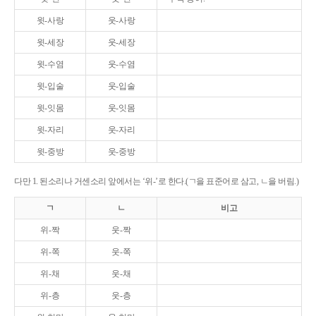
윗-사랑
웃-사랑
윗-세장
웃-세장
윗-수염
웃-수염
윗-입술
웃-입술
윗-잇몸
웃-잇몸
윗-자리
웃-자리
윗-중방
웃-중방
다만 1. 된소리나 거센소리 앞에서는 ‘위-’로 한다.(ㄱ을 표준어로 삼고, ㄴ을 버림.)
ㄱ
ㄴ
비고
위-짝
웃-짝
위-쪽
웃-쪽
위-채
웃-채
위-층
웃-층