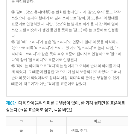
록 규정하였다.
④ ‘갈비, 갓모, 휴지(休紙)’는 변화된 형태인 ‘가리, 갈모, 수지’ 등도 각각
쓰였으나, 본래의 형태가 더 널리 쓰이므로 ‘갈비, 갓모, 휴지’의 형태를
표준어로 인정하였다. 다만, ‘갓모’와는 별개로 비가 올 때 갓 위에 덮어
쓰던 고깔 비슷하게 생긴 물건을 뜻하는 ‘갈모(-帽)’는 표준어로 인정한
다.
⑤ ‘밀-’에 ‘-뜨리다’가 붙은 ‘밀뜨리다’도 언중이 ‘밀다’의 뜻을 의식하고
있으므로 비록 ‘미뜨리다’가 쓰이고 있어도 ‘밀뜨리다’로 쓴다. 다만, ‘-뜨
리다’와 ‘-트리다’가 같은 뜻의 복수 표준어 접미사로 인정되므로 ‘밀뜨리
다’와 함께 ‘밀트리다’도 표준어로 인정된다.
⑥ ‘적이’는 의미적으로 ‘적다’와는 멀어지고 오히려 반대의 의미를 가지
게 되었다. 그 때문에 한동안 ‘저으기’가 널리 보급되기도 하였다. 그러나
반대의 뜻이 되었더라도 원래의 어원 ‘적다’와의 관계는 부정할 수 없기
때문에 ‘저으기’가 아닌 ‘적이’를 표준어로 삼았다.
제6항
다음 단어들은 의미를 구별함이 없이, 한 가지 형태만을 표준어로
삼는다.(ㄱ을 표준어로 삼고, ㄴ을 버림.)
ㄱ
ㄴ
비고
돌
돐
생일, 주기.