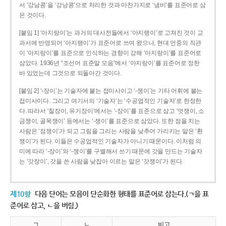
서 ‘강남콩’을 ‘강낭콩’으로 처리한 것과 마찬가지로 ‘냄비’를 표준어로 삼
은 것이다.
[붙임 1] ‘아지랑이’는 과거의 대사전들에서 ‘아지랭이’로 고쳐진 것이 교
과서에 반영되어 ‘아지랭이’가 표준어로 쓰여 왔으나, 현대 언중의 직관
이 ‘아지랑이’를 표준으로 인식하는 경향이 강해 ‘아지랑이’를 표준어로
삼았다. 1936년 “조선어 표준말 모음”에서 ‘아지랑이’를 표준어로 정한
바 있었는데 그것으로 되돌아간 것이다.
[붙임 2] ‘-장이’는 기술자에 붙는 접미사이고 ‘-쟁이’는 기타 어휘에 붙는
접미사이다. 그리고 여기서의 ‘기술자’는 ‘수공업적인 기술자’로 한정한
다. 따라서 ‘칠장이, 유기장이’에서는 ‘-장이’를 표준으로 삼고 ‘멋쟁이, 소
금쟁이, 골목쟁이’ 등에서는 ‘-쟁이’를 표준으로 삼았다. 또한 점을 치는
사람은 ‘점쟁이’가 되고 그림을 그리는 사람을 낮추어 가리키는 말은 ‘환
쟁이’가 된다. 이들은 수공업적인 기술자가 아니기 때문이다. 이처럼 의
미에 따라 ‘-장이’와 ‘-쟁이’를 구별해서 쓰기 때문에 갓을 만드는 기술자
는 ‘갓장이’, 갓을 쓴 사람을 낮잡아 이르는 말은 ‘갓쟁이’가 된다.
제10항
다음 단어는 모음이 단순화한 형태를 표준어로 삼는다.(ㄱ을 표
준어로 삼고, ㄴ을 버림.)
ㄱ
ㄴ
비고