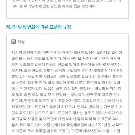
해 우리말에 동화되지 않은 모든 외국어를 포함하는 반면, 이 조항의 ‘외
래어’는 우리말에 편입된 말만을 이르는 좁은 개념이다.
제2장 발음 변화에 따른 표준어 규정
해설
시간의 흐름에 따라 어떤 어휘는 자음과 모음의 발음이 달라지고 길이가
줄어드는 등의 변화를 입게 된다. 어문 규범을 자주 바꾸는 것은 바람직
하지 않으므로 발음에 다소의 변화를 입어도 표준어를 곧바로 바꾸지는
않지만, 발음 변화의 정도가 심하거나 발음이 변한 지 오래되어 대부분의
교양 있는 서울 지역 사람들이 바뀐 발음으로 말을 하는 경우에는 표준어
를 새로이 정하게 된다. 발음 변화에 따라 새로이 표준어를 정하는 방법
에는 두 가지가 있다. 발음이 바뀐 후의 말만 인정하는 방법과 바뀌기 전
의 말과 바뀐 후의 말을 모두 인정하는 방법이다. 앞엣것에 따르면 단수
표준어, 뒤엣것에 따르면 복수 표준어가 된다. 원칙적으로는 언어가 변화
하였으면 단수 표준어로 정해야 하겠으나, 언어의 변화에는 대부분 긴 시
간의 과도기가 있으므로 복수 표준어로 정하는 경우도 있다. 사회가 언어
의 규범적 사용을 점차 유연하게 인식하게 됨에 따라 복수 표준어 역시
점차 확대되고 있다. 이를 반영하여 국립국어원에서는 2011년을 시작으
로 표준어 추가 목록을 발표하고 있고, “표준국어대사전”의 수정ㆍ보완