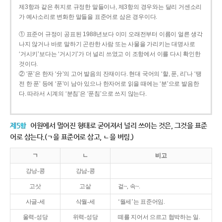
제3항과 같은 취지로 규정한 말들이나, 제3항의 경우와는 달리 거센소리
가 예사소리로 변화한 말들을 표준어로 삼은 경우이다.
① 표준어 규정이 공표된 1988년보다 이미 오래전부터 이름이 얼른 생각
나지 않거나 바로 말하기 곤란한 사람 또는 사물을 가리키는 대명사로
‘거시키’보다는 ‘거시기’가 더 널리 쓰였고 이 조항에서 이를 다시 확인한
것이다.
② ‘푼’은 한자 ‘分’의 고어 발음의 잔재이다. 현대 국어의 ‘할, 푼, 리’나 ‘땡
전 한 푼’ 등에 ‘푼’이 남아 있으나 한자어로 읽을 때에는 ‘분’으로 발음한
다. 따라서 시계의 ‘분침’은 ‘푼침’으로 쓰지 않는다.
제5항
어원에서 멀어진 형태로 굳어져서 널리 쓰이는 것은, 그것을 표준
어로 삼는다.(ㄱ을 표준어로 삼고, ㄴ을 버림.)
ㄱ
ㄴ
비고
강낭-콩
강남-콩
고삿
고샅
겉~, 속~.
사글-세
삭월-세
‘월세’는 표준어임.
울력-성당
위력-성당
떼를 지어서 으르고 협박하는 일.