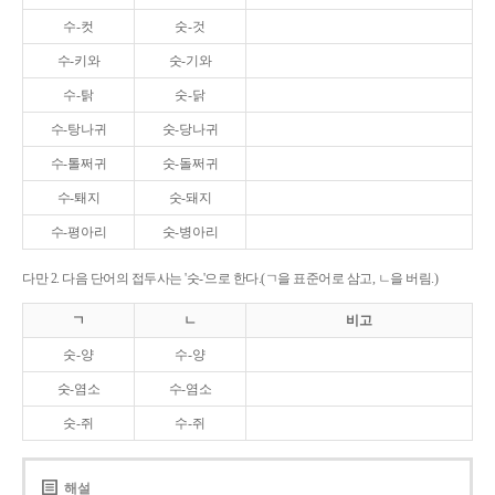
수-컷
숫-것
수-키와
숫-기와
수-탉
숫-닭
수-탕나귀
숫-당나귀
수-톨쩌귀
숫-돌쩌귀
수-퇘지
숫-돼지
수-평아리
숫-병아리
다만 2. 다음 단어의 접두사는 '숫-'으로 한다.(ㄱ을 표준어로 삼고, ㄴ을 버림.)
ㄱ
ㄴ
비고
숫-양
수-양
숫-염소
수-염소
숫-쥐
수-쥐
해설