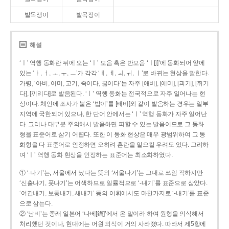
발목쟁이
발목장이
해설
‘ㅣ’ 역행 동화란 뒤에 오는 ‘ㅣ’ 모음 혹은 반모음 ‘ㅣ[j]’에 동화되어 앞에
있는 ‘ㅏ, ㅓ, ㅗ, ㅜ, ㅡ’가 각각 ‘ㅐ, ㅔ, ㅚ, ㅟ, ㅣ’로 바뀌는 현상을 말한다.
가령, ‘아비, 어미, 고기, 죽이다, 끓이다’는 자주 [애비], [에미], [괴기], [쥐기
다], [끼리다]로 발음된다. ‘ㅣ’ 역행 동화는 전국적으로 자주 일어나는 현
상이다. 체언에 조사가 붙은 ‘밥이’를 [배비]와 같이 발음하는 경우는 일부
지역에 국한되어 있으나, 한 단어 안에서는 ‘ㅣ’ 역행 동화가 자주 일어난
다. 그러나 대부분 주의해서 발음하면 피할 수 있는 발음이므로 그 동화
형을 표준어로 삼기 어렵다. 또한 이 동화 현상은 매우 광범위하여 그 동
화형을 다 표준어로 인정하면 오히려 혼란을 일으킬 우려도 있다. 그리하
여 ‘ㅣ’ 역행 동화 현상을 인정하는 표준어는 최소화하였다.
① ‘-나기’는, 서울에서 났다는 뜻의 ‘서울나기’는 그대로 쓰임 직하지만
‘신출나기, 풋나기’는 어색하므로 일률적으로 ‘-내기’를 표준으로 삼았다.
‘여간내기, 보통내기, 새내기’ 등의 어휘에서도 마찬가지로 ‘-내기’를 표준
으로 삼는다.
② ‘남비’는 종래 일본어 ‘나베[鍋]’에서 온 말이라 하여 원형을 의식해서
처리했던 것이나, 현대에는 어원 의식이 거의 사라졌다. 따라서 제5항에