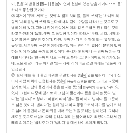
이, 돐을’의 발음인 [돌씨], [돌쓸]이 언어 현실에 있는 발음이 아니므로 ‘돌’
하나로 통합한 것이다.
② 과거에 ‘두째, 세째’는 ‘첫째’와 함께 차례를, ‘둘째, 셋째’는 ‘하나째’와
함께 ‘사과를 벌써 셋째 먹는다’에서와 같이 수량을 나타내는 것으로 구
별하여 써 왔다. 그러나 언어 현실에서 이와 같은 구별은 인위적인 것이
라고 판단되어 ‘둘째, 셋째’로 통합한 것이다. 따라서 ‘두째, 세째, 네째’와
같은 표현은 잘못된 것이다. 다만, ‘두째’가 다른 수 뒤에 오는 ‘열두째, 스
물두째, 서른두째’ 등은 인정하였는데, 이는 받침 ‘ㄹ’ 발음이 분명히 탈락
하는 언어 현실을 근거로 한 것이다. 순서가 첫 번째나 두 번째쯤 되는 차
례를 나타내는 ‘한두째’에서도 ‘두째’로 쓴다. 그러나 이에도 예외가 있는
데, 드물게 쓰이기는 하지만 ‘열두 개째’의 의미로 쓰일 때에는 ‘열둘째’가
인정된다.
③ ‘빌다’에는 원래 물건 따위를 구걸한다는 뜻
과 신
(
밥을 빌러 다니다)
예
이나 사람 따위에 간청한다는 뜻
, 그리고 나중에
(
하늘에 소원을 빌다)
예
갚기로 하고 남의 물건이나 돈을 쓴다는 뜻
이 있
(
친구에게 돈을 빌다)
예
었다. 그런데 나중에 갚기로 하고 남의 물건이나 돈을 쓴다는 뜻의 ‘빌
다’는 ‘빌리다’로 형태가 바뀜에 따라 ‘빌다’를 버리고 ‘빌리다’를 표준어
로 삼은 것이다. ‘빌리다’는 원래 ‘빌다’의 피동형으로서 대가를 받기로 하
고 남에게 물건이나 돈 따위를 내어 주는 것을 뜻하는 말이었다. 그러나
새로운 뜻으로 쓰임에 따라 원래의 의미는 잃어버리게 되었다. 그래서 원
래의 의미로는 ‘빌려주다’가 ‘빌리다’를 대신하여 쓰이게 되었다.