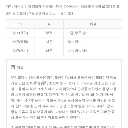
다만, 어원 의식이 강하게 작용하는 다음 단어에서는 양성 모음 형태를 그대로 표
준어로 삼는다.(ㄱ을 표준어로 삼고, ㄴ을 버림.)
ㄱ
ㄴ
비고
부조(扶助)
부주
~금, 부좃-술.
사돈(査頓)
사둔
밭~, 안~.
삼촌(三寸)
삼춘
시~, 외~, 처~.
해설
우리말에는 양성 모음은 양성 모음끼리, 음성 모음은 음성 모음끼리 어울
리는 모음 조화(母音調和) 현상이 있다. 중세 국어에서는 양성 모음과 음
성 모음의 세력이 크게 차이가 나지 않았으나 근대를 거치면서 음성 모음
의 세력이 급격히 커졌다. 예컨대 ‘ 막-아, 좁-아’, ‘접-어, 굽-어, 재-어, 세-
어, 괴-어, 쥐-어’ 등의 어미 활용에서도 음성 모음의 우세를 확인할 수 있
다. 심지어는 한 단어 내부에서도 양성 모음이 일관되게 나타나지 않고
양성 모음과 음성 모음이 섞여 나타나는 일이 많다. 이 조항은 그러한 음
성 모음 우세 현상을 명시적으로 규정한 것이다.
① 종래의 ‘깡총깡총’은 언어 현실을 반영하여 ‘깡충깡충’으로 정했다. 이