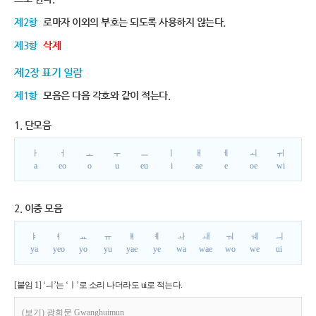
제2항
로마자 이외의 부호는 되도록 사용하지 않는다.
제3항
삭제
제2장 표기 일람
제1항
모음은 다음 각호와 같이 적는다.
1. 단모음
ㅏ
ㅓ
ㅗ
ㅜ
ㅡ
ㅣ
ㅐ
ㅔ
ㅚ
ㅟ
a
eo
o
u
eu
i
ae
e
oe
wi
2. 이중 모음
ㅑ
ㅕ
ㅛ
ㅠ
ㅒ
ㅖ
ㅘ
ㅙ
ㅝ
ㅞ
ㅢ
ya
yeo
yo
yu
yae
ye
wa
wae
wo
we
ui
[붙임 1] ‘ㅢ’는 ‘ㅣ’로 소리 나더라도 ui로 적는다.
(보기) 광희문 Gwanghuimun