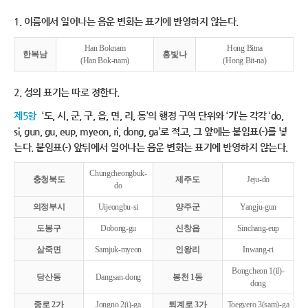
1. 이름에서 일어나는 음운 변화는 표기에 반영하지 않는다.
Han Boknam
Hong Bitna
한복남
홍빛나
(Han Bok-nam)
(Hong Bit-na)
2. 성의 표기는 따로 정한다.
제5항
‘도, 시, 군, 구, 읍, 면, 리, 동’의 행정 구역 단위와 ‘가’는 각각 ‘do,
si, gun, gu, eup, myeon, ri, dong, ga’로 적고, 그 앞에는 붙임표(-)를 넣
는다. 붙임표(-) 앞뒤에서 일어나는 음운 변화는 표기에 반영하지 않는다.
Chungcheongbuk-
충청북도
제주도
Jeju-do
do
의정부시
Uijeongbu-si
양주군
Yangju-gun
도봉구
Dobong-gu
신창읍
Sinchang-eup
삼죽면
Samjuk-myeon
인왕리
Inwang-ri
Bongcheon 1(il)-
당산동
Dangsan-dong
봉천 1동
dong
종로 2가
Jongno 2(i)-ga
퇴계로 3가
Toegyero 3(sam)-ga