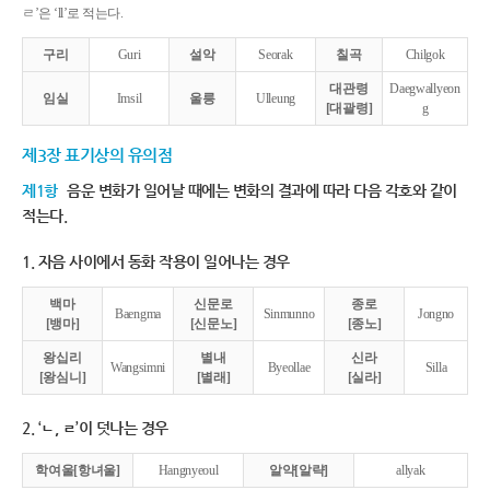
ㄹ’은 ‘ll’로 적는다.
구리
Guri
설악
Seorak
칠곡
Chilgok
대관령
Daegwallyeon
임실
Imsil
울릉
Ulleung
[대괄령]
g
제3장 표기상의 유의점
제1항
음운 변화가 일어날 때에는 변화의 결과에 따라 다음 각호와 같이
적는다.
1. 자음 사이에서 동화 작용이 일어나는 경우
백마
신문로
종로
Baengma
Sinmunno
Jongno
[뱅마]
[신문노]
[종노]
왕십리
별내
신라
Wangsimni
Byeollae
Silla
[왕심니]
[별래]
[실라]
2. ‘ㄴ, ㄹ’이 덧나는 경우
학여울[항녀울]
Hangnyeoul
알약[알략]
allyak