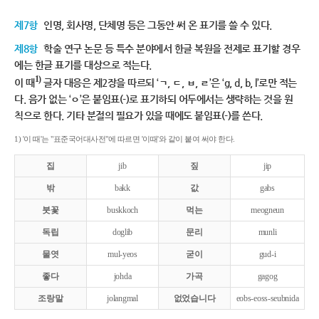
제7항
인명, 회사명, 단체명 등은 그동안 써 온 표기를 쓸 수 있다.
제8항
학술 연구 논문 등 특수 분야에서 한글 복원을 전제로 표기할 경우
에는 한글 표기를 대상으로 적는다.
1)
이 때
글자 대응은 제2장을 따르되 ‘ㄱ, ㄷ, ㅂ, ㄹ’은 ‘g, d, b, l’로만 적는
다. 음가 없는 ‘ㅇ’은 붙임표(-)로 표기하되 어두에서는 생략하는 것을 원
칙으로 한다. 기타 분절의 필요가 있을 때에도 붙임표(-)를 쓴다.
1) '이 때'는 "표준국어대사전"에 따르면 '이때'와 같이 붙여 써야 한다.
집
jib
짚
jip
밖
bakk
값
gabs
붓꽃
buskkoch
먹는
meogneun
독립
doglib
문리
munli
물엿
mul-yeos
굳이
gud-i
좋다
johda
가곡
gagog
조랑말
jolangmal
없었습니다
eobs-eoss-seubnida