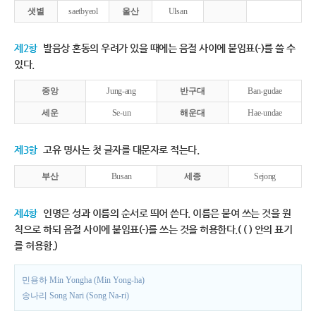
샛별
saetbyeol
울산
Ulsan
제2항
발음상 혼동의 우려가 있을 때에는 음절 사이에 붙임표(-)를 쓸 수
있다.
중앙
Jung-ang
반구대
Ban-gudae
세운
Se-un
해운대
Hae-undae
제3항
고유 명사는 첫 글자를 대문자로 적는다.
부산
Busan
세종
Sejong
제4항
인명은 성과 이름의 순서로 띄어 쓴다. 이름은 붙여 쓰는 것을 원
칙으로 하되 음절 사이에 붙임표(-)를 쓰는 것을 허용한다.( ( ) 안의 표기
를 허용함.)
민용하 Min Yongha (Min Yong-ha)
송나리 Song Nari (Song Na-ri)