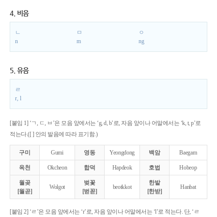
4. 비음
ㄴ
ㅁ
ㅇ
n
m
ng
5. 유음
ㄹ
r, l
[붙임 1] ‘ㄱ, ㄷ, ㅂ’은 모음 앞에서는 ‘g, d, b’로, 자음 앞이나 어말에서는 ‘k, t, p’로
적는다.([ ] 안의 발음에 따라 표기함.)
구미
Gumi
영동
Yeongdong
백암
Baegam
옥천
Okcheon
합덕
Hapdeok
호법
Hobeop
월곶
벚꽃
한밭
Wolgot
beotkkot
Hanbat
[월곧]
[벋꼳]
[한받]
[붙임 2] ‘ㄹ’은 모음 앞에서는 ‘r’로, 자음 앞이나 어말에서는 ‘l’로 적는다. 단, ‘ㄹ