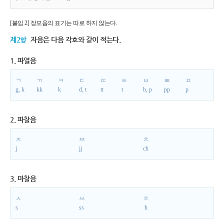
[붙임 2] 장모음의 표기는 따로 하지 않는다.
제2항
자음은 다음 각호와 같이 적는다.
1. 파열음
ㄱ
ㄲ
ㅋ
ㄷ
ㄸ
ㅌ
ㅂ
ㅃ
ㅍ
g, k
kk
k
d, t
tt
t
b, p
pp
p
2. 파찰음
ㅈ
ㅉ
ㅊ
j
jj
ch
3. 마찰음
ㅅ
ㅆ
ㅎ
s
ss
h