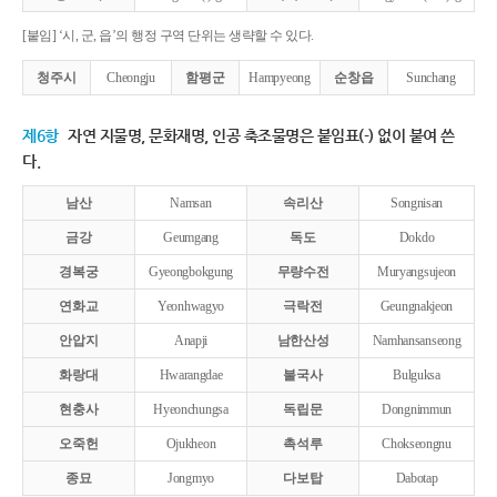
[붙임] ‘시, 군, 읍’의 행정 구역 단위는 생략할 수 있다.
청주시
Cheongju
함평군
Hampyeong
순창읍
Sunchang
제6항
자연 지물명, 문화재명, 인공 축조물명은 붙임표(-) 없이 붙여 쓴
다.
남산
Namsan
속리산
Songnisan
금강
Geumgang
독도
Dokdo
경복궁
Gyeongbokgung
무량수전
Muryangsujeon
연화교
Yeonhwagyo
극락전
Geungnakjeon
안압지
Anapji
남한산성
Namhansanseong
화랑대
Hwarangdae
불국사
Bulguksa
현충사
Hyeonchungsa
독립문
Dongnimmun
오죽헌
Ojukheon
촉석루
Chokseongnu
종묘
Jongmyo
다보탑
Dabotap