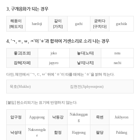
3. 구개음화가 되는 경우
해돋이
같이
굳히다
haedoji
gachi
guchida
[해도지]
[가치]
[구치다]
4. ‘ㄱ, ㄷ, ㅂ, ㅈ’이 ‘ㅎ’과 합하여 거센소리로 소리 나는 경우
좋고[조코]
joko
놓다[노타]
nota
잡혀[자펴]
japyeo
낳지[나치]
nachi
다만, 체언에서 ‘ㄱ, ㄷ, ㅂ’ 뒤에 ‘ㅎ’이 따를 때에는 ‘ㅎ’을 밝혀 적는다.
묵호(Mukho)
집현전(Jiphyeonjeon)
[붙임] 된소리되기는 표기에 반영하지 않는다.
Nakdonggan
압구정
Apgujeong
낙동강
죽변
Jukbyeon
g
Nakseongda
낙성대
합정
Hapjeong
팔당
Paldang
e