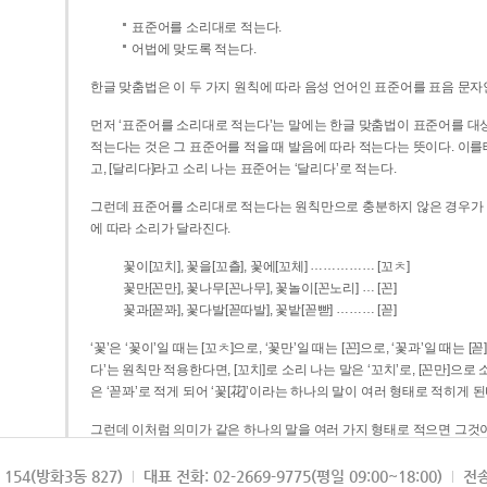
표준어를 소리대로 적는다.
어법에 맞도록 적는다.
한글 맞춤법은 이 두 가지 원칙에 따라 음성 언어인 표준어를 표음 문자
먼저 ‘표준어를 소리대로 적는다’는 말에는 한글 맞춤법이 표준어를 대상
적는다는 것은 그 표준어를 적을 때 발음에 따라 적는다는 뜻이다. 이를테면 [나무]라고 소리 나는 표준어는 ‘나무’로 적
고, [달리다]라고 소리 나는 표준어는 ‘달리다’로 적는다.
그런데 표준어를 소리대로 적는다는 원칙만으로 충분하지 않은 경우가 있다
에 따라 소리가 달라진다.
……………
꽃이[꼬치], 꽃을[꼬츨], 꽃에[꼬체]
[꼬ㅊ]
…
꽃만[꼰만], 꽃나무[꼰나무], 꽃놀이[꼰노리]
[꼰]
………
꽃과[꼳꽈], 꽃다발[꼳따발], 꽃밭[꼳빧]
[꼳]
‘꽃’은 ‘꽃이’일 때는 [꼬ㅊ]으로, ‘꽃만’일 때는 [꼰]으로, ‘꽃과’일 때는
다’는 원칙만 적용한다면, [꼬치]로 소리 나는 말은 ‘꼬치’로, [꼰만]으로 소리 나는 말은 ‘꼰만’으로, [꼳꽈]로 소리 나는 말
은 ‘꼳꽈’로 적게 되어 ‘꽃[花]’이라는 하나의 말이 여러 형태로 적히게 된
그런데 이처럼 의미가 같은 하나의 말을 여러 가지 형태로 적으면 그것이
은 하나의 말은 형태를 하나로 고정하여 일관되게 적어야 의미를 파악하기가 
되게 적는 것이 의미를 파악하는 데 효과적이다.
154(방화3동 827)
대표 전화: 02-2669-9775(평일 09:00~18:00)
전송