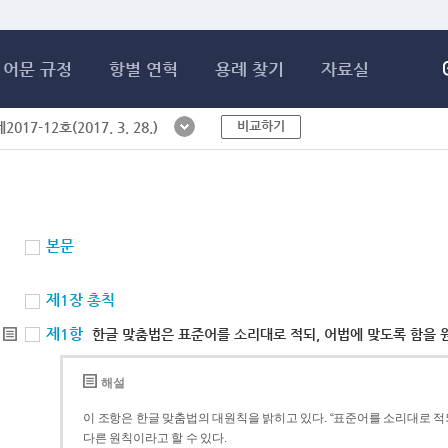
메인콘텐츠 바로가기
어문 규정
항별 연혁
용례 찾기
자료실
비교하기
017-12호(2017. 3. 28.)
본문
제1장 총칙
제1항
한글 맞춤법은 표준어를 소리대로 적되, 어법에 맞도록 함을 
해설
이 조항은 한글 맞춤법의 대원칙을 밝히고 있다. “표준어를 소리대로 적되
다른 원칙이라고 할 수 있다.