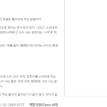
인 한글로 올바르게 적는 방법이다.
으로 한다는 뜻이 담겨 있다. 그리고 ‘소리대로’
. 예를 들어 ‘꽃[花]’이란 단어는 쓰이는 환경
 [꼳]으로 소리 난다. 만약 ‘표준어를 소리대로 적는
다.
 무슨 말인지 알아보기가 쉽지 않다. 의미가 같
쉽다. 즉 ‘꽃, 꼰, 꼳’보다는 ‘꽃’ 하나로 일관
: 02-2669-9737
개발지원(Open API)