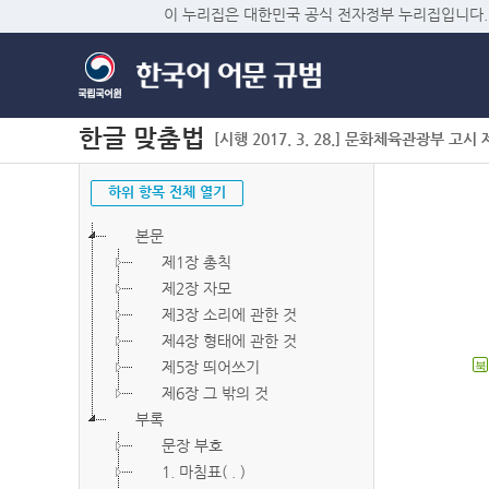
이 누리집은 대한민국 공식 전자정부 누리집입니다.
한글 맞춤법
[시행 2017. 3. 28.] 문화체육관광부 고시 제2
하위 항목 전체 열기
본문
제1장 총칙
제2장 자모
제3장 소리에 관한 것
제4장 형태에 관한 것
제5장 띄어쓰기
북
제6장 그 밖의 것
부록
문장 부호
1. 마침표( . )