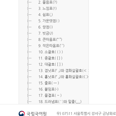
2. 물음표(?)
3. 느낌표(!)
4. 쉼표(,)
5. 가운뎃점(·)
6. 쌍점(:)
7. 빗금(/)
8. 큰따옴표(“ ”)
9. 작은따옴표(‘ ’)
10. 소괄호( ( ) )
11. 중괄호( { } )
12. 대괄호( [ ] )
13. 겹낫표(『 』)와 겹화살괄호(≪ ≫)
14. 홑낫표(「 」)와 홑화살괄호(< >)
15. 줄표( ― )
16. 붙임표(-)
17. 물결표( ~ )
18. 드러냄표( ˙ )와 밑줄(__)
19. 숨김표( O, X )
우) 07511 서울특별시 강서구 금낭화로 
20. 빠짐표( □ )